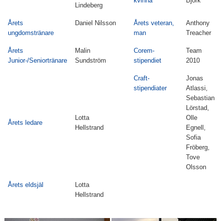
kvinna
Björk
Lindeberg
Årets
Daniel Nilsson
Årets veteran,
Anthony
ungdomstränare
man
Treacher
Årets
Malin
Corem-
Team
Junior-/Seniortränare
Sundström
stipendiet
2010
Craft-
Jonas
stipendiater
Atlassi,
Sebastian
Lörstad,
Lotta
Olle
Årets ledare
Hellstrand
Egnell,
Sofia
Fröberg,
Tove
Olsson
Årets eldsjäl
Lotta
Hellstrand