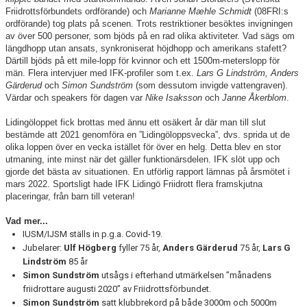
Friidrottsförbundets ordförande) och
Marianne Mæhle Schmidt
(08FRI:s
ordförande) tog plats på scenen. Trots restriktioner besöktes invigningen
av över 500 personer, som bjöds på en rad olika aktiviteter. Vad sägs om
längdhopp utan ansats, synkroniserat höjdhopp och amerikans stafett?
Därtill bjöds på ett mile-lopp för kvinnor och ett 1500m-meterslopp för
män. Flera intervjuer med IFK-profiler som t.ex.
Lars G Lindström, Anders
Gärderud
och
Simon Sundström
(som dessutom invigde vattengraven).
Värdar och speakers för dagen var
Nike Isaksson
och
Janne Åkerblom
.
Lidingöloppet fick brottas med ännu ett osäkert år där man till slut
bestämde att 2021 genomföra en ”Lidingöloppsvecka”, dvs. sprida ut de
olika loppen över en vecka istället för över en helg. Detta blev en stor
utmaning, inte minst när det gäller funktionärsdelen. IFK slöt upp och
gjorde det bästa av situationen. En utförlig rapport lämnas på årsmötet i
mars 2022. Sportsligt hade IFK Lidingö Friidrott flera framskjutna
placeringar, från barn till veteran!
Vad mer...
IUSM/IJSM ställs in p.g.a. Covid-19.
Jubelarer:
Ulf
Högberg
fyller 75 år,
Anders Gärderud
75 år,
Lars G
Lindström
85 år
Simon Sundström
utsågs i efterhand utmärkelsen ”månadens
friidrottare augusti 2020” av Friidrottsförbundet.
Simon Sundström
satt klubbrekord på både 3000m och 5000m