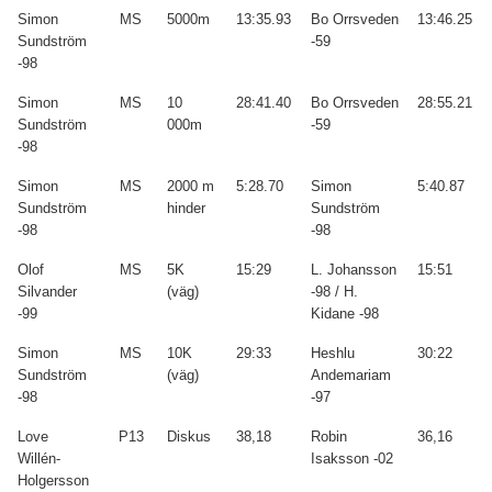
Simon
MS
5000m
13:35.93
Bo Orrsveden
13:46.25
Sundström
-59
-98
Simon
MS
10
28:41.40
Bo Orrsveden
28:55.21
Sundström
000m
-59
-98
Simon
MS
2000 m
5:28.70
Simon
5:40.87
Sundström
hinder
Sundström
-98
-98
Olof
MS
5K
15:29
L. Johansson
15:51
Silvander
(väg)
-98 / H.
-99
Kidane -98
Simon
MS
10K
29:33
Heshlu
30:22
Sundström
(väg)
Andemariam
-98
-97
Love
P13
Diskus
38,18
Robin
36,16
Willén-
Isaksson -02
Holgersson