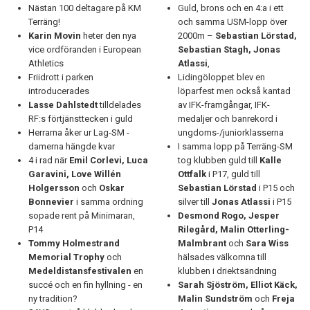
Nästan 100 deltagare på KM
Guld, brons och en 4:a i ett
Terräng!
och samma USM-lopp över
Karin
Movin
heter den nya
2000m –
Sebastian Lörstad,
vice ordföranden i European
Sebastian Stagh, Jonas
Athletics
Atlassi
,
Friidrott i parken
Lidingöloppet blev en
introducerades
löparfest men också kantad
Lasse
Dahlstedt
tilldelades
av IFK-framgångar, IFK-
RF:s förtjänsttecken i guld
medaljer och banrekord i
Herrarna åker ur Lag-SM -
ungdoms-/juniorklasserna
damerna hängde kvar
I samma lopp på Terräng-SM
4 i rad när
Emil Corlevi, Luca
tog klubben guld till
Kalle
Garavini, Love Willén
Ottfalk
i P17, guld till
Holgersson
och
Oskar
Sebastian Lörstad
i P15 och
Bonnevier
i samma ordning
silver till
Jonas
Atlassi
i P15
sopade rent på Minimaran,
Desmond Rogo, Jesper
P14
Rilegård, Malin Otterling-
Tommy Holmestrand
Malmbrant
och
Sara Wiss
Memorial Trophy
och
hälsades välkomna till
Medeldistansfestivalen
en
klubben i driektsändning
succé och en fin hyllning - en
Sarah Sjöström, Elliot Käck,
ny tradition?
Malin Sundström
och
Freja