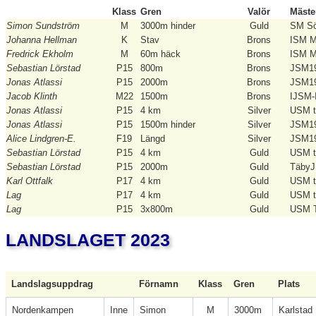
Klass
Gren
Valör
Mäste
Simon Sundström
M
3000m hinder
Guld
SM S
Johanna Hellman
K
Stav
Brons
ISM 
Fredrick Ekholm
M
60m häck
Brons
ISM 
Sebastian Lörstad
P15
800m
Brons
JSM1
Jonas Atlassi
P15
2000m
Brons
JSM1
Jacob Klinth
M22
1500m
Brons
IJSM-
Jonas Atlassi
P15
4 km
Silver
USM t
Jonas Atlassi
P15
1500m hinder
Silver
JSM1
Alice Lindgren-E.
F19
Längd
Silver
JSM1
Sebastian Lörstad
P15
4 km
Guld
USM t
Sebastian Lörstad
P15
2000m
Guld
Täby
Karl Ottfalk
P17
4 km
Guld
USM t
Lag
P17
4 km
Guld
USM t
Lag
P15
3x800m
Guld
USM T
LANDSLAGET 2023
Landslagsuppdrag
Förnamn
Klass
Gren
Plats
Nordenkampen
Inne
Simon
M
3000m
Karlstad