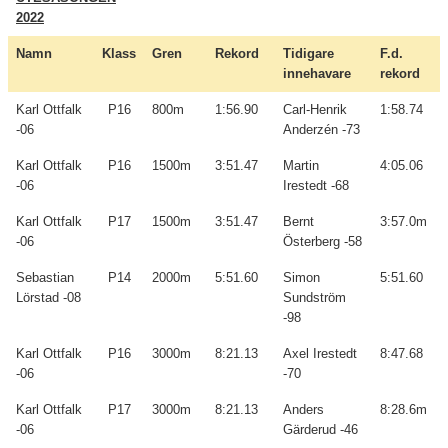
2022
Namn
Klass
Gren
Rekord
Tidigare
F.d.
innehavare
rekord
Karl Ottfalk
P16
800m
1:56.90
Carl-Henrik
1:58.74
-06
Anderzén -73
Karl Ottfalk
P16
1500m
3:51.47
Martin
4:05.06
-06
Irestedt -68
Karl Ottfalk
P17
1500m
3:51.47
Bernt
3:57.0m
-06
Österberg -58
Sebastian
P14
2000m
5:51.60
Simon
5:51.60
Lörstad -08
Sundström
-98
Karl Ottfalk
P16
3000m
8:21.13
Axel Irestedt
8:47.68
-06
-70
Karl Ottfalk
P17
3000m
8:21.13
Anders
8:28.6m
-06
Gärderud -46