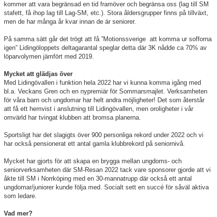
kommer att vara begränsad en tid framöver och begränsa oss (lag till SM
stafett, få ihop lag till Lag-SM, etc.). Stora åldersgrupper finns på tillväxt,
men de har många år kvar innan de är seniorer.
På samma sätt går det trögt att få ”Motionssverige att komma ur sofforna
igen” Lidingöloppets deltagarantal speglar detta där 3K nådde ca 70% av
löparvolymen jämfört med 2019.
Mycket att glädjas över
Med Lidingövallen i funktion hela 2022 har vi kunna komma igång med
bl.a. Veckans Gren och en nypremiär för Sommarsmajlet. Verksamheten
för våra barn och ungdomar har helt andra möjligheter! Det som återstår
att få ett hemvist i anslutning till Lidingövallen, men oroligheter i vår
omvärld har tvingat klubben att bromsa planerna.
Sportsligt har det slagigts över 900 personliga rekord under 2022 och vi
har också pensionerat ett antal gamla klubbrekord på seniornivå.
Mycket har gjorts för att skapa en brygga mellan ungdoms- och
seniorverksamheten där SM-Resan 2022 tack vare sponsorer gjorde att vi
åkte till SM i Norrköping med en 30-mannatrupp där också ett antal
ungdomar/juniorer kunde följa med. Socialt sett en succé för såväl aktiva
som ledare.
Vad mer?