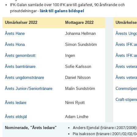
IFK-Galan samlade över 100 IFK:are till galafest, 90 årsfirande och
prisutdelningar -
länk till galans bildspel
Utmärkelser 2022
Mottagare 2022
Utmärkelse
Årets Hane
Johanna Hellman
Årests Ung
Årets Hona
Simon Sundström
Årets IFK:ar
Årets genombrott
Ingen
Årets IFK:a
Årets barntränare
Sofie Karlsson
Årets veter
Årets ungdomstränare
Daniel Nilsson
Årets veter
Årets Junior-/Seniortränare
Malin Sundström
Coremstipen
Craft-stipen
Årets ledare
Ninni Ryott
Årets eldsjäl
Adam Lindhe
Nominerade, "Årets ledare"
Anders Ejendal (tränare i 2007/2008)
Pia Isaksson (tränare i 2001/02/02/0