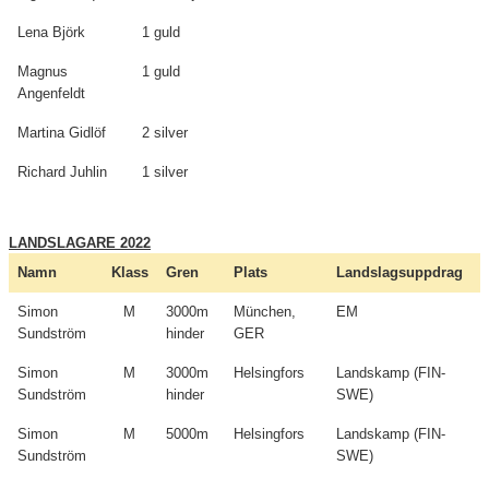
Lena Björk
1 guld
Magnus
1 guld
Angenfeldt
Martina Gidlöf
2 silver
Richard Juhlin
1 silver
LANDSLAGARE 2022
Namn
Klass
Gren
Plats
Landslagsuppdrag
Simon
M
3000m
München,
EM
Sundström
hinder
GER
Simon
M
3000m
Helsingfors
Landskamp (FIN-
Sundström
hinder
SWE)
Simon
M
5000m
Helsingfors
Landskamp (FIN-
Sundström
SWE)