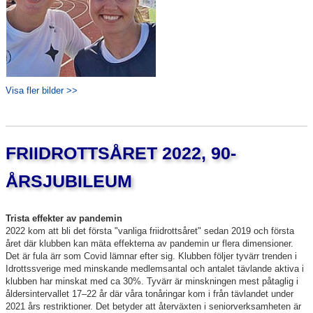
Visa fler bilder >>
FRIIDROTTSÅRET 2022, 90-
ÅRSJUBILEUM
Trista effekter av pandemin
2022 kom att bli det första "vanliga friidrottsåret" sedan 2019 och första
året där klubben kan mäta effekterna av pandemin ur flera dimensioner.
Det är fula ärr som Covid lämnar efter sig. Klubben följer tyvärr trenden i
Idrottssverige med minskande medlemsantal och antalet tävlande aktiva i
klubben har minskat med ca 30%. Tyvärr är minskningen mest påtaglig i
åldersintervallet 17–22 år där våra tonåringar kom i från tävlandet under
2021 års restriktioner. Det betyder att återväxten i seniorverksamheten är