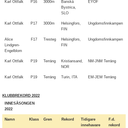
Karl Ottfalk
P16
3000m
Banská
EYOF
Bystrica,
SLO
Karl Ottfalk
P17
3000m
Helsingfors,
Ungdomsfinnkampen
FIN
Alice
F17
Tresteg
Helsingfors,
Ungdomsfinnkampen
Lindgren-
FIN
Engelblom
Karl Ottfalk
P19
Terräng
Kristiansand,
NM-JNM Terräng
NOR
Karl Ottfalk
P19
Terräng
Turin, ITA
EM-JEM Terräng
KLUBBREKORD 2022
INNESÄSONGEN
2022
Namn
Klass
Gren
Rekord
Tidigare
F.d.
innehavare
rekord