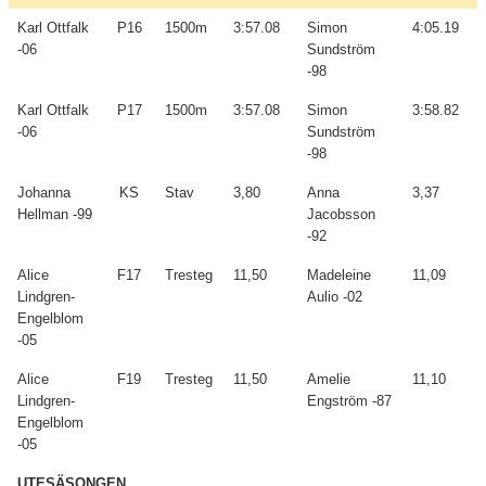
Karl Ottfalk
P16
1500m
3:57.08
Simon
4:05.19
-06
Sundström
-98
Karl Ottfalk
P17
1500m
3:57.08
Simon
3:58.82
-06
Sundström
-98
Johanna
KS
Stav
3,80
Anna
3,37
Hellman -99
Jacobsson
-92
Alice
F17
Tresteg
11,50
Madeleine
11,09
Lindgren-
Aulio -02
Engelblom
-05
Alice
F19
Tresteg
11,50
Amelie
11,10
Lindgren-
Engström -87
Engelblom
-05
UTESÄSONGEN