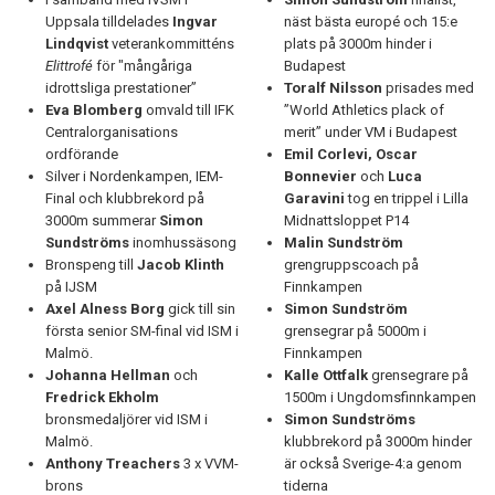
Uppsala tilldelades
Ingvar
näst bästa europé och 15:e
Lindqvist
veterankommitténs
plats på 3000m hinder i
Elittrofé
för "mångåriga
Budapest
idrottsliga prestationer”
Toralf
Nilsson
prisades med
Eva Blomberg
omvald till IFK
”World Athletics plack of
Centralorganisations
merit” under VM i Budapest
ordförande
Emil Corlevi, Oscar
Silver i Nordenkampen, IEM-
Bonnevier
och
Luca
Final och klubbrekord på
Garavini
tog en trippel i Lilla
3000m summerar
Simon
Midnattsloppet P14
Sundströms
inomhussäsong
Malin
Sundström
Bronspeng till
Jacob Klinth
grengruppscoach på
på IJSM
Finnkampen
Axel Alness Borg
gick till sin
Simon
Sundström
första senior SM-final vid ISM i
grensegrar på 5000m i
Malmö.
Finnkampen
Johanna
Hellman
och
Kalle
Ottfalk
grensegrare på
Fredrick
Ekholm
1500m i Ungdomsfinnkampen
bronsmedaljörer vid ISM i
Simon
Sundströms
Malmö.
klubbrekord på 3000m hinder
Anthony Treachers
3 x VVM-
är också Sverige-4:a genom
brons
tiderna