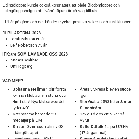
Lidingöloppet kunde också konstatera att både Blodomloppet och
Lidingöloppshelgen att "våra" löpare är på väg tillbaks.
FRI är på gång och det händer mycket positiva saker i och runt klubben!
JUBILARERNA 2023
Toralf Nilsson 60 år
Leif Robertson 75 år
IFK:are SOM LÄMNADE OSS 2023
Anders Walther
Ulf Högberg
VAD MER?
Johanna Hellman
blir första
Årets SM-resa blev en succé
kvinna i klubbens historia över
igen
4m i stav! Nya klubbrekordet
Stor Grabb #593 heter
Simon
lyder 4,03!
Sundström
Veteranerna bärgade 29
Sex guld och ett silver på
medaljer på IDM
VSM!
Krister Svensson
blir ny GS i
Kalle
Ottfalk
4:a på U20EM
Lidingöloppet
(17 år gammal)
I samband med IVSM i
Simon
Sundström
finalist,