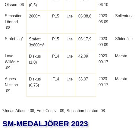
Olsson -06
06-10
(0,5)
Sebastian
2023-
Sollentuna
2000m
P15
Ute
05:38,8
Lörstad
06-09
-08
Stafettlag*
2023-
Södertälje
Stafett
P15
Ute
06:17,9
09-09
3x800m*
Love
2023-
Märsta
Diskus
P14
Ute
42,09
Willén-H
09-17
(1,0)
-09
Agnes
2023-
Märsta
Diskus
F14
Ute
33,07
Nilsson
09-17
(0,75)
-09
*Jonas Atlassi -08, Emil Corlevi -09, Sebastian Lörstad -08
SM-MEDALJÖRER 2023