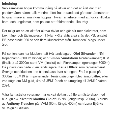
1970-TALET
Inledning
Verksamheten börjar komma igång på allvar och det är året där man
pandemiåren nämns allt mindre. Litet frustrerande så går dock återstarten
1960-TALET
långsammare än man kan hoppas. Tyvärr är arbetet med att locka tillbaka
barn- och ungdomar, som pausat sitt friidrottande, lika trögt.
1950-TALET
Det roligt att se att allt fler aktiva tävlar och gör allt mer aktiviteter, som
t.ex. läger och tävlingsresor. Tävlar FRI:s aktiva så slås det PB; antalet
1940-TALET
PB passerade 960 st och flera klubbrekord från "forntiden" slogs under
året.
1930-TALET
På seniorsidan har klubben haft två landslagare,
Olof Silvander
i NM i
UR MINNETS SKATTKAMMARE
Köpenhamn (3000m hinder) och
Simon
Sundström
Nordenkampen; IEM
(finalist) på 3000m samt VM (finalist) och Finnkampen (grenseger 5000m).
På juniorsidan hade vi en landslagare;
Kalle Ottfalk
som representerat
Sverige och klubben i en åldersklass över sin egen. En 4.e plats på
3000m i JEM19 är imponerande! Terrängsäsongen blev ännu bättre, eller
vad sägs om NM-guld, 4:a på JEM19 och en uttagning till JVM19 våren
2024.
Våra fantastiska veteraner har också deltagit på flera mästerskap med
bl.a. guld & silver för
Martina Gidlöf
i IVNM (längd resp. 200m), 3 brons
av
Anthony
Treacher
på IVVM (60m, längd, 400m) och
Lena Björks
VEM-guld i diskus.