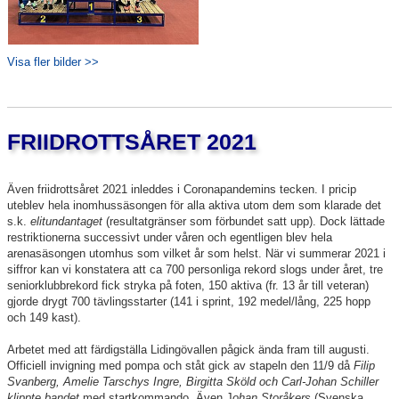
Visa fler bilder >>
FRIIDROTTSÅRET 2021
Även friidrottsåret 2021 inleddes i Coronapandemins tecken. I pricip
uteblev hela inomhussäsongen för alla aktiva utom dem som klarade det
s.k.
elitundantaget
(resultatgränser som förbundet satt upp). Dock lättade
restriktionerna successivt under våren och egentligen blev hela
arenasäsongen utomhus som vilket år som helst. När vi summerar 2021 i
siffror kan vi konstatera att ca 700 personliga rekord slogs under året, tre
seniorklubbrekord fick stryka på foten, 150 aktiva (fr. 13 år till veteran)
gjorde drygt 700 tävlingsstarter (141 i sprint, 192 medel/lång, 225 hopp
och 149 kast).
Arbetet med att färdigställa Lidingövallen pågick ända fram till augusti.
Officiell invigning med pompa och ståt gick av stapeln den 11/9 då
Filip
Svanberg, Amelie Tarschys Ingre, Birgitta Sköld och Carl-Johan Schiller
klippte bandet
med startkommando. Även J
ohan Storåkers
(Svenska