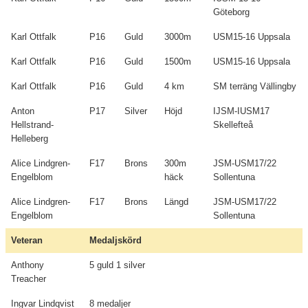
Göteborg
Karl Ottfalk
P16
Guld
3000m
USM15-16 Uppsala
Karl Ottfalk
P16
Guld
1500m
USM15-16 Uppsala
Karl Ottfalk
P16
Guld
4 km
SM terräng Vällingby
Anton
P17
Silver
Höjd
IJSM-IUSM17
Hellstrand-
Skellefteå
Helleberg
Alice Lindgren-
F17
Brons
300m
JSM-USM17/22
Engelblom
häck
Sollentuna
Alice Lindgren-
F17
Brons
Längd
JSM-USM17/22
Engelblom
Sollentuna
Veteran
Medaljskörd
Anthony
5 guld 1 silver
Treacher
Ingvar Lindqvist
8 medaljer