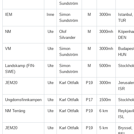
Sundström
IEM
Inne
Simon
M
3000m
Istanbul,
Sundström
TUR
NM
Ute
Olof
M
3000mh
Köpenha
Silvander
DEN
VM
Ute
Simon
M
3000mh
Budapest
Sundström
HUN
Landskamp (FIN-
Ute
Simon
M
5000m
Stockho
SWE)
Sundström
JEM20
Ute
Karl Ottfalk
P19
3000m
Jerusale
ISR
Ungdomsfinnkampen
Ute
Karl Ottfalk
P17
1500m
Stockho
NM Terräng
Ute
Karl Ottfalk
P19
6 km
Reykjavi
ISL
JEM20
Ute
Karl Ottfalk
P19
5 km
Bryssel,
BEL