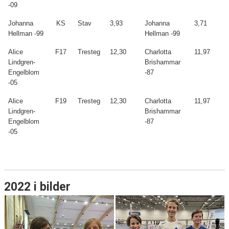
-09
Johanna
KS
Stav
3,93
Johanna
3,71
Hellman -99
Hellman -99
Alice
F17
Tresteg
12,30
Charlotta
11,97
Lindgren-
Brishammar
Engelblom
-87
-05
Alice
F19
Tresteg
12,30
Charlotta
11,97
Lindgren-
Brishammar
Engelblom
-87
-05
2022 i bilder