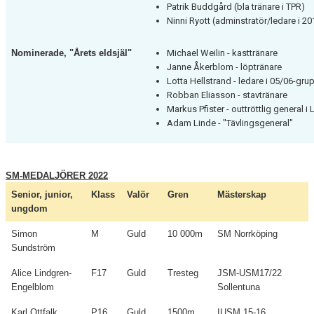
Patrik Buddgård (bla tränare i TPR)
Ninni Ryott (adminstratör/ledare i 2
Nominerade, "Årets eldsjäl"
Michael Weilin - kasttränare
Janne Åkerblom - löptränare
Lotta Hellstrand - ledare i 05/06-gr
Robban Eliasson - stavtränare
Markus Pfister - outtröttlig general i
Adam Linde - "Tävlingsgeneral"
SM-MEDALJÖRER 2022
Senior, junior,
Klass
Valör
Gren
Mästerskap
ungdom
Simon
M
Guld
10 000m
SM Norrköping
Sundström
Alice Lindgren-
F17
Guld
Tresteg
JSM-USM17/22
Engelblom
Sollentuna
Karl Ottfalk
P16
Guld
1500m
IUSM 15-16