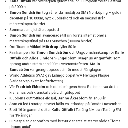
Kalle Ottfalk
var överlägsen guldmedaljör i European Youth Festival
på 3000m
Simon Sundström
tog vår enda medalj på SM i Norrköping – guld i
debuten på 10 000m, nytt klubbrekord och en sekund ifrån
mästerskapsrekordet
Sommarssmajlet återuppstod
Simon Sundström
avancerade till sin första internationella
mästerskapsfinal på EM i München (3000m hinder)
Ordförande
Mikkel Mördrup
fyller 50 år
Finnkampen för
Simon Sundström
och Ungdomsfinnkamp för
Kalle
Ottfalk
och
Alice Lindgren-
Engelblom
.
Magnus Angenfelt
som
sprang andra sträckans 200m i veteranstafetten.
Malin
Sundström
var grengruppscoach för medel-/långlagen
World Athletics (WA) gav Lidingöloppet WA Heritage Plaque
(världsarvsplakett för friidrotten)
Vår
Fredrick Ekholm
och orienteringens Anna Bachman var årets
kransmas och kranskulla på Lidingöloppet
Klubbens outtröttlige eldsjäl,
Janne Åkerblom
fyller 60 år
Som ett led i strategiarbetet hölls en ledardag på Bosön i november
Blott 16 år gammal deltar
Kalle Ottfalk
i Terräng NM och Terräng EM
för 19-åringar
Luciaspelen genomförs med bravur där antalet starter nådde "forna
dagars antal"