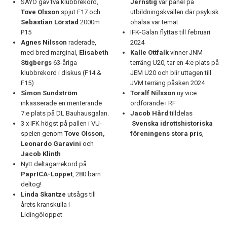
SAYO gav två klubbrekord,
Jernstig
var panel på
Tove Olsson
spjut F17 och
utbildningskvällen där psykisk
Sebastian Lörstad
2000m
ohälsa var temat
P15
IFK-Galan flyttas till februari
Agnes Nilsson
raderade,
2024
med bred marginal,
Elisabeth
Kalle Ottfalk
vinner JNM
Stigbergs
63-åriga
terräng U20, tar en 4:e plats på
klubbrekord i diskus (F14 &
JEM U20 och blir uttagen till
F15)
JVM terräng påsken 2024
Simon
Sundström
Toralf Nilsson
ny vice
inkasserade en meriterande
ordförande i RF
7:e plats på DL Bauhausgalan.
Jacob Hård
tilldelas
3 x IFK högst på pallen i VU-
Svenska idrottshistoriska
spelen genom
Tove Olsson,
föreningens stora pris
,
Leonardo Garavini
och
Jacob Klinth
Nytt deltagarrekord på
PaprICA-Loppet
, 280 barn
deltog!
Linda Skantze
utsågs till
årets kranskulla i
Lidingöloppet