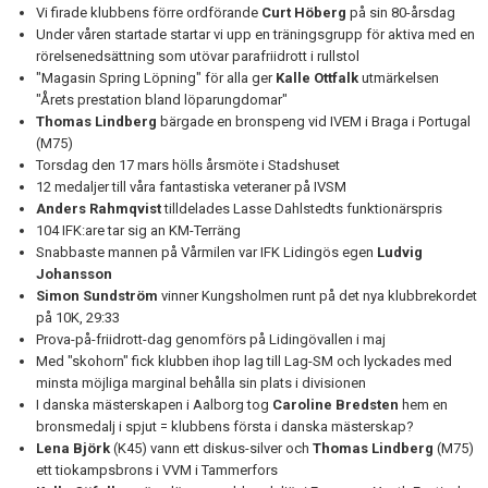
Vi firade klubbens förre ordförande
Curt Höberg
på sin 80-årsdag
Under våren startade startar vi upp en träningsgrupp för aktiva med en
rörelsenedsättning som utövar parafriidrott i rullstol
"Magasin Spring Löpning" för alla ger
Kalle Ottfalk
utmärkelsen
"Årets prestation bland löparungdomar"
Thomas Lindberg
bärgade en bronspeng vid IVEM i Braga i Portugal
(M75)
Torsdag den 17 mars hölls årsmöte i Stadshuset
12 medaljer till våra fantastiska veteraner på IVSM
Anders Rahmqvist
tilldelades Lasse Dahlstedts funktionärspris
104 IFK:are tar sig an KM-Terräng
Snabbaste mannen på Vårmilen var IFK Lidingös egen
Ludvig
Johansson
Simon Sundström
vinner Kungsholmen runt på det nya klubbrekordet
på 10K, 29:33
Prova-på-friidrott-dag genomförs på Lidingövallen i maj
Med "skohorn" fick klubben ihop lag till Lag-SM och lyckades med
minsta möjliga marginal behålla sin plats i divisionen
I danska mästerskapen i Aalborg tog
Caroline Bredsten
hem en
bronsmedalj i spjut = klubbens första i danska mästerskap?
Lena Björk
(K45) vann ett diskus-silver och
Thomas Lindberg
(M75)
ett tiokampsbrons i VVM i Tammerfors