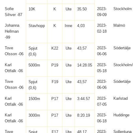
Sofie
2023-
Stockholm
10K
K
Ute
35.50
Sihver -87
09-09
Johanna
2023-
Malmö
Stavhopp
K
Inne
4,03
Hellman
02-18
-99
Tove
2023-
Södertälje
Spjut
K22
Ute
43,57
Olsson -06
06-06
(0,6)
Karl
2023-
Stockholm
5000m
P19
Ute
14:28.05
Ottfalk -06
05-18
Tove
2023-
Södertälje
Spjut
F19
Ute
43,57
Olsson -06
06-06
(0,6)
Karl
2023-
Karlstad
1500m
P17
Ute
3:44.57
Ottfalk -06
07-05
Karl
2023-
Huddinge
3000m
P17
Ute
8:20.19
Ottfalk -06
06-18
Tove
2023-
Sollentuna
Spjut
F17
Ute
48,17