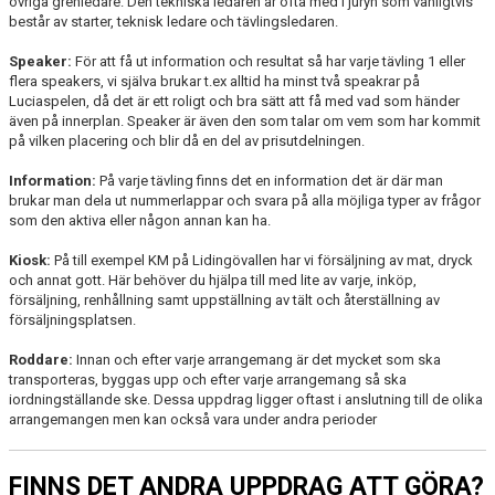
övriga grenledare. Den tekniska ledaren är ofta med i juryn som vanligtvis
består av starter, teknisk ledare och tävlingsledaren.
Speaker:
För att få ut information och resultat så har varje tävling 1 eller
flera speakers, vi själva brukar t.ex alltid ha minst två speakrar på
Luciaspelen, då det är ett roligt och bra sätt att få med vad som händer
även på innerplan. Speaker är även den som talar om vem som har kommit
på vilken placering och blir då en del av prisutdelningen.
Information:
På varje tävling finns det en information det är där man
brukar man dela ut nummerlappar och svara på alla möjliga typer av frågor
som den aktiva eller någon annan kan ha.
Kiosk:
På till exempel KM på Lidingövallen har vi försäljning av mat, dryck
och annat gott. Här behöver du hjälpa till med lite av varje, inköp,
försäljning, renhållning samt uppställning av tält och återställning av
försäljningsplatsen.
Roddare:
Innan och efter varje arrangemang är det mycket som ska
transporteras, byggas upp och efter varje arrangemang så ska
iordningställande ske. Dessa uppdrag ligger oftast i anslutning till de olika
arrangemangen men kan också vara under andra perioder
FINNS DET ANDRA UPPDRAG ATT GÖRA?