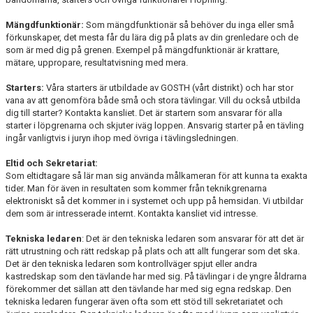
Mängdfunktionär:
Som mängdfunktionär så behöver du inga eller små
förkunskaper, det mesta får du lära dig på plats av din grenledare och de
som är med dig på grenen. Exempel på mängdfunktionär är krattare,
mätare, uppropare, resultatvisning med mera.
Starters:
Våra starters är utbildade av GOSTH (vårt distrikt) och har stor
vana av att genomföra både små och stora tävlingar. Vill du också utbilda
dig till starter? Kontakta kansliet. Det är startern som ansvarar för alla
starter i löpgrenarna och skjuter iväg loppen. Ansvarig starter på en tävling
ingår vanligtvis i juryn ihop med övriga i tävlingsledningen.
Eltid och Sekretariat:
Som eltidtagare så lär man sig använda målkameran för att kunna ta exakta
tider. Man för även in resultaten som kommer från teknikgrenarna
elektroniskt så det kommer in i systemet och upp på hemsidan. Vi utbildar
dem som är intresserade internt. Kontakta kansliet vid intresse.
Tekniska ledaren
: Det är den tekniska ledaren som ansvarar för att det är
rätt utrustning och rätt redskap på plats och att allt fungerar som det ska.
Det är den tekniska ledaren som kontrollväger spjut eller andra
kastredskap som den tävlande har med sig. På tävlingar i de yngre åldrarna
förekommer det sällan att den tävlande har med sig egna redskap. Den
tekniska ledaren fungerar även ofta som ett stöd till sekretariatet och