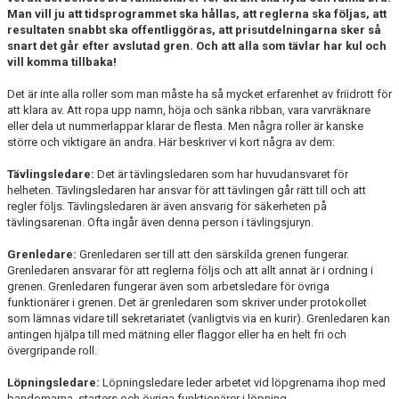
Man vill ju att tidsprogrammet ska hållas, att reglerna ska följas, att
resultaten snabbt ska offentliggöras, att prisutdelningarna sker så
snart det går efter avslutad gren. Och att alla som tävlar har kul och
vill komma tillbaka!
Det är inte alla roller som man måste ha så mycket erfarenhet av friidrott för
att klara av. Att ropa upp namn, höja och sänka ribban, vara varvräknare
eller dela ut nummerlappar klarar de flesta. Men några roller är kanske
större och viktigare än andra. Här beskriver vi kort några av dem:
Tävlingsledare:
Det är tävlingsledaren som har huvudansvaret för
helheten. Tävlingsledaren har ansvar för att tävlingen går rätt till och att
regler följs. Tävlingsledaren är även ansvarig för säkerheten på
tävlingsarenan. Ofta ingår även denna person i tävlingsjuryn.
Grenledare:
Grenledaren ser till att den särskilda grenen fungerar.
Grenledaren ansvarar för att reglerna följs och att allt annat är i ordning i
grenen. Grenledaren fungerar även som arbetsledare för övriga
funktionärer i grenen. Det är grenledaren som skriver under protokollet
som lämnas vidare till sekretariatet (vanligtvis via en kurir). Grenledaren kan
antingen hjälpa till med mätning eller flaggor eller ha en helt fri och
övergripande roll.
Löpningsledare:
Löpningsledare leder arbetet vid löpgrenarna ihop med
bandomarna, starters och övriga funktionärer i löpning.