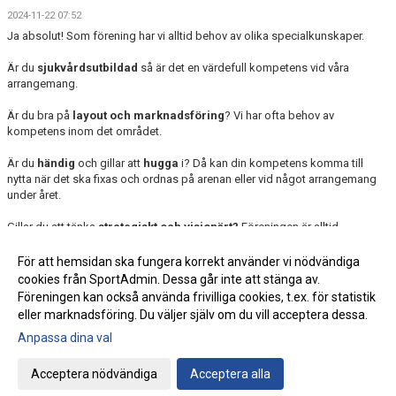
2024-11-22 07:52
Ja absolut! Som förening har vi alltid behov av olika specialkunskaper.
Är du
sjukvårdsutbildad
så är det en värdefull kompetens vid våra
arrangemang.
Är du bra på
layout och marknadsföring
? Vi har ofta behov av
kompetens inom det området.
Är du
händig
och gillar att
hugga
i? Då kan din kompetens komma till
nytta när det ska fixas och ordnas på arenan eller vid något arrangemang
under året.
Gillar du att tänka
strategiskt och visionärt?
Föreningen är alltid
intresserad av att ta del av nya tankar och idéer!
För att hemsidan ska fungera korrekt använder vi nödvändiga
Hör av dig till oss
så hittar vi vad just du kan vara behjälplig med.
cookies från SportAdmin. Dessa går inte att stänga av.
Föreningen kan också använda frivilliga cookies, t.ex. för statistik
eller marknadsföring. Du väljer själv om du vill acceptera dessa.
Anpassa dina val
Cookie-inställningar
Gå till Webbversion
Acceptera nödvändiga
Acceptera alla