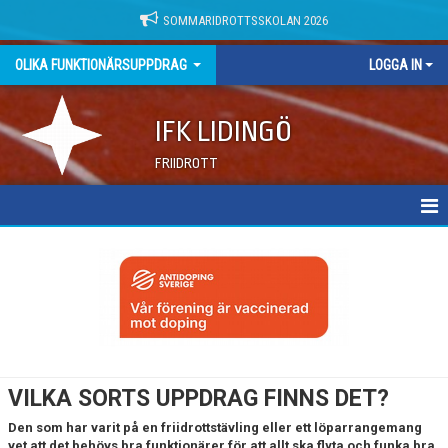
SOMMARIDROTTSSKOLAN 2026
OLIKA FUNKTIONÄRSUPPDRAG
LOGGA IN
IFK LIDINGÖ
FRIIDROTT
OLIKA FUNKTIONÄRSUPPDRAG
VILKA SORTS UPPDRAG FINNS DET?
Den som har varit på en friidrottstävling eller ett löparrangemang
vet att det behövs bra funktionärer för att allt ska flyta och funka bra.