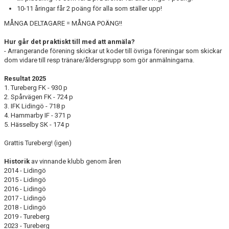
10-11 åringar får 2 poäng för alla som ställer upp!
MÅNGA DELTAGARE = MÅNGA POÄNG!!
Hur går det praktiskt till med att anmäla?
- Arrangerande förening skickar ut koder till övriga föreningar som skickar
dom vidare till resp tränare/åldersgrupp som gör anmälningarna.
Resultat 2025
1. Tureberg FK - 930 p
2. Spårvägen FK - 724 p
3. IFK Lidingö - 718 p
4. Hammarby IF - 371 p
5. Hässelby SK - 174 p
Grattis Tureberg! (igen)
Historik
av vinnande klubb genom åren
2014 - Lidingö
2015 - Lidingö
2016 - Lidingö
2017 - Lidingö
2018 - Lidingö
2019 - Tureberg
2023 - Tureberg