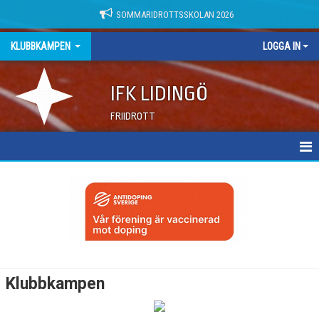
SOMMARIDROTTSSKOLAN 2026
KLUBBKAMPEN
LOGGA IN
IFK LIDINGÖ
FRIIDROTT
KLUBBKAMPEN
Klubbkampen