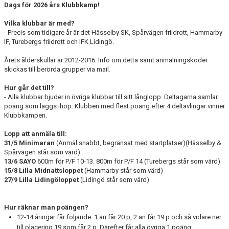
Dags för 2026 års Klubbkamp!
Vilka klubbar är med?
- Precis som tidigare år är det Hässelby SK, Spårvägen friidrott, Hammarby
IF, Turebergs friidrott och IFK Lidingö.
Årets ålderskullar är 2012-2016. Info om detta samt anmälningskoder
skickas till berörda grupper via mail.
Hur går det till?
- Alla klubbar bjuder in övriga klubbar till sitt långlopp. Deltagarna samlar
poäng som läggs ihop. Klubben med flest poäng efter 4 deltävlingar vinner
Klubbkampen.
Lopp att anmäla till:
31/5 Minimaran
(Anmäl snabbt, begränsat med startplatser)(Hässelby &
Spårvägen står som värd)
13/6 SAYO
600m för P/F 10-13. 800m för P/F 14 (Turebergs står som värd)
15/8 Lilla Midnattsloppet
(Hammarby står som värd)
27/9 Lilla Lidingöloppet
(Lidingö står som värd)
Hur räknar man poängen?
12-14 åringar får följande: 1:an får 20 p, 2:an får 19 p och så vidare ner
till placering 19 som får 2 p. Därefter får alla övriga 1 poäng.