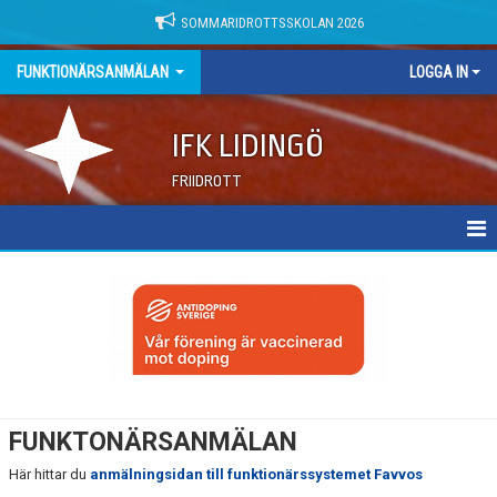
SOMMARIDROTTSSKOLAN 2026
FUNKTIONÄRSANMÄLAN
LOGGA IN
IFK LIDINGÖ
FRIIDROTT
FUNKTIONÄRANMÄLAN
FUNKTONÄRSANMÄLAN
Här hittar du
anmälningsidan till funktionärssystemet Favvos