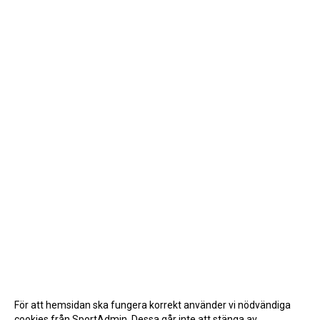
För att hemsidan ska fungera korrekt använder vi nödvändiga
cookies från SportAdmin. Dessa går inte att stänga av.