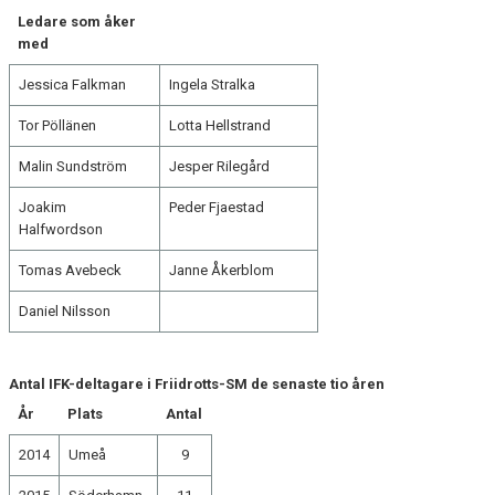
Ledare som åker
med
Jessica Falkman
Ingela Stralka
Tor Pöllänen
Lotta Hellstrand
Malin Sundström
Jesper Rilegård
Joakim
Peder Fjaestad
Halfwordson
Tomas Avebeck
Janne Åkerblom
Daniel Nilsson
Antal IFK-deltagare i Friidrotts-SM de senaste tio åren
År
Plats
Antal
2014
Umeå
9