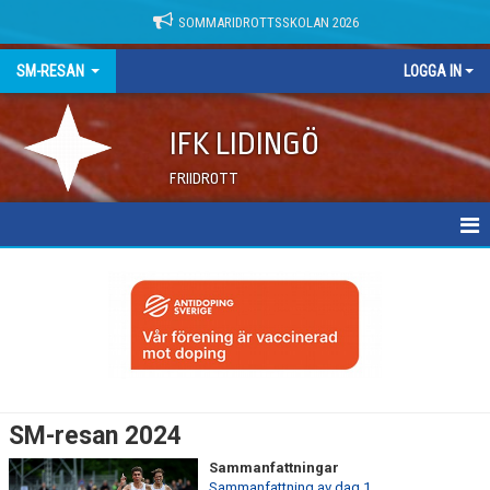
SOMMARIDROTTSSKOLAN 2026
SM-RESAN
LOGGA IN
IFK LIDINGÖ
FRIIDROTT
SM-RESAN 2024
SM PARTNERS 2024
SM-RESAN 2023
SM-RESAN 2022
SM-resan 2024
SM RESAN-2021
Sammanfattningar
Sammanfattning av dag 1