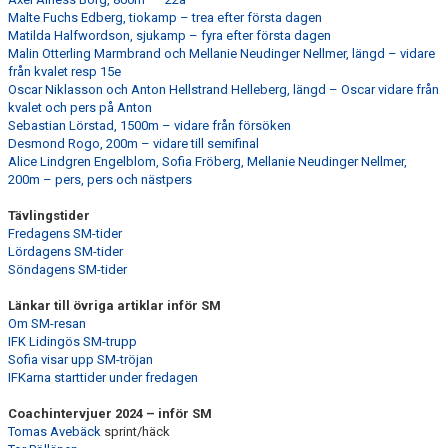
Malte Fuchs Edberg, tiokamp – trea efter första dagen
Matilda Halfwordson, sjukamp – fyra efter första dagen
Malin Otterling Marmbrand och Mellanie Neudinger Nellmer, längd – vidare
från kvalet resp 15e
Oscar Niklasson och Anton Hellstrand Helleberg, längd – Oscar vidare från
kvalet och pers på Anton
Sebastian Lörstad, 1500m – vidare från försöken
Desmond Rogo, 200m – vidare till semifinal
Alice Lindgren Engelblom, Sofia Fröberg, Mellanie Neudinger Nellmer,
200m – pers, pers och nästpers
Tävlingstider
Fredagens SM-tider
Lördagens SM-tider
Söndagens SM-tider
Länkar till övriga artiklar inför SM
Om SM-resan
IFK Lidingös SM-trupp
Sofia visar upp SM-tröjan
IFKarna starttider under fredagen
Coachintervjuer 2024 – inför SM
Tomas Avebäck
sprint/häck