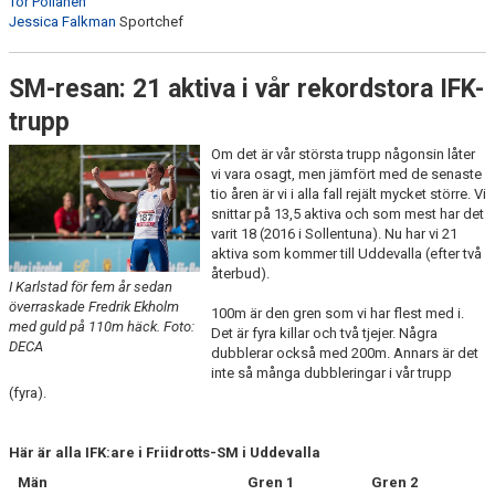
Tor Pöllänen
Jessica Falkman
Sportchef
SM-resan: 21 aktiva i vår rekordstora IFK-
trupp
Om det är vår största trupp någonsin låter
vi vara osagt, men jämfört med de senaste
tio åren är vi i alla fall rejält mycket större. Vi
snittar på 13,5 aktiva och som mest har det
varit 18 (2016 i Sollentuna). Nu har vi 21
aktiva som kommer till Uddevalla (efter två
återbud).
I Karlstad för fem år sedan
överraskade Fredrik Ekholm
100m är den gren som vi har flest med i.
med guld på 110m häck. Foto:
Det är fyra killar och två tjejer. Några
DECA
dubblerar också med 200m. Annars är det
inte så många dubbleringar i vår trupp
(fyra).
Här är alla IFK:are i Friidrotts-SM i Uddevalla
Män
Gren 1
Gren 2