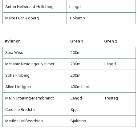
Anton Hellstrand-Helleberg
Längd
Malte Fuch-Edberg
Tiokamp
Kvinnor
Gren 1
Gren 2
Sara Wiss
100m
Mellanie Neudinger-Nellmer
200m
Längd
Sofia Fröberg
200m
Alice Lindgren
400m häck
Malin Otterling-Marmbrandt
Längd
Tresteg
Caroline Bredsten
Spjut
Matilda Halfwordson
Sjukamp