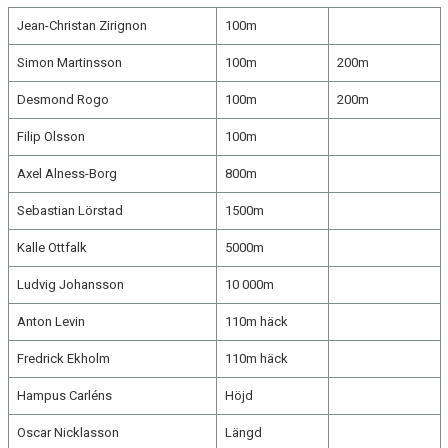
Jean-Christan Zirignon
100m
Simon Martinsson
100m
200m
Desmond Rogo
100m
200m
Filip Olsson
100m
Axel Alness-Borg
800m
Sebastian Lörstad
1500m
Kalle Ottfalk
5000m
Ludvig Johansson
10 000m
Anton Levin
110m häck
Fredrick Ekholm
110m häck
Hampus Carléns
Höjd
Oscar Nicklasson
Längd