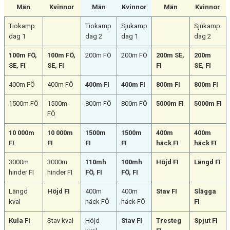
Män
Kvinnor
Män
Kvinnor
Män
Kvinnor
Tiokamp
Tiokamp
Sjukamp
Sjukamp
dag 1
dag 2
dag 1
dag 2
100m FÖ,
100m FÖ,
200m FÖ
200m FÖ
200m SE,
200m
SE, FI
SE, FI
FI
SE, FI
400m FÖ
400m FÖ
400m FI
400m FI
800m FI
800m FI
1500m FÖ
1500m
800m FÖ
800m FÖ
5000m FI
5000m FI
FÖ
10 000m
10 000m
1500m
1500m
400m
400m
FI
FI
FI
FI
häck FI
häck FI
3000m
3000m
110mh
100mh
Höjd FI
Längd FI
hinder FI
hinder FI
FÖ, FI
FÖ, FI
Längd
Höjd FI
400m
400m
Stav FI
Slägga
kval
häck FÖ
häck FÖ
FI
Kula FI
Stav kval
Höjd
Stav FI
Tresteg
Spjut FI