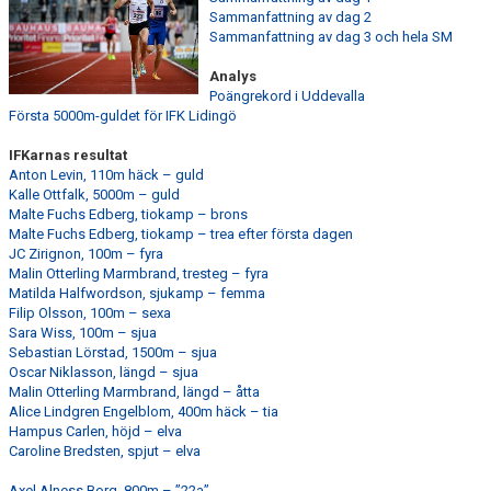
Sammanfattning av dag 2
Sammanfattning av dag 3 och hela SM
Analys
Poängrekord i Uddevalla
Första 5000m-guldet för IFK Lidingö
IFKarnas resultat
Anton Levin, 110m häck – guld
Kalle Ottfalk, 5000m – guld
Malte Fuchs Edberg, tiokamp – brons
Malte Fuchs Edberg, tiokamp – trea efter första dagen
JC Zirignon, 100m – fyra
Malin Otterling Marmbrand, tresteg – fyra
Matilda Halfwordson, sjukamp – femma
Filip Olsson, 100m – sexa
Sara Wiss, 100m – sjua
Sebastian Lörstad, 1500m – sjua
Oscar Niklasson, längd – sjua
Malin Otterling Marmbrand, längd – åtta
Alice Lindgren Engelblom, 400m häck – tia
Hampus Carlen, höjd – elva
Caroline Bredsten, spjut – elva
Axel Alness Borg, 800m – ”22a”