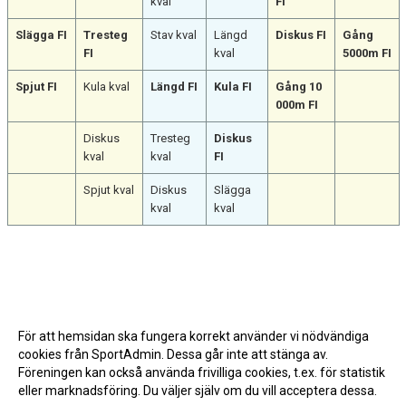
kval
FI
Slägga FI
Tresteg
Stav kval
Längd
Diskus FI
Gång
FI
kval
5000m FI
Spjut FI
Kula kval
Längd FI
Kula FI
Gång 10
000m FI
Diskus
Tresteg
Diskus
kval
kval
FI
Spjut kval
Diskus
Slägga
kval
kval
Till startlistan
För att hemsidan ska fungera korrekt använder vi nödvändiga
cookies från SportAdmin. Dessa går inte att stänga av.
Föreningen kan också använda frivilliga cookies, t.ex. för statistik
eller marknadsföring. Du väljer själv om du vill acceptera dessa.