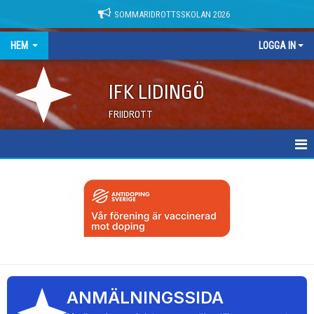
SOMMARIDROTTSSKOLAN 2026
HEM
LOGGA IN
IFK LIDINGÖ
FRIIDROTT
NYHETER
DOKUMENT
ANMÄLNINGSSIDA
→