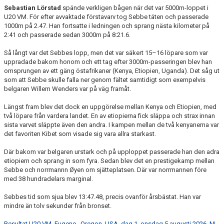
Sebastian Lörstad
spände verkligen bågen när det var 5000m-loppet i
U20 VM. För efter avvaktade förstavarv tog Sebbe täten och passerade
1000m på 2.47. Han fortsatte i ledningen och sprang nästa kilometer på
2:41 och passerade sedan 3000m på 8:21.6.
Så långt var det Sebbes lopp, men det var säkert 15–16 löpare som var
uppradade bakom honom och ett tag efter 3000m-passeringen blev han
omsprungen av ett gäng östafrikaner (Kenya, Etiopien, Uganda). Det såg ut
som att Sebbe skulle falla ner genom fältet samtidigt som exempelvis
belgaren Willem Wenders var på väg framåt.
Längst fram blev det dock en uppgörelse mellan Kenya och Etiopien, med
två löpare från vardera landet. En av etiopierna fick släppa och strax innan
sista varvet släppte även den andra. I kampen mellan de två kenyanerna var
det favoriten Kibet som visade sig vara allra starkast.
Där bakom var belgaren urstark och på upploppet passerade han den adra
etiopiern och sprang in som fyra. Sedan blev det en prestigekamp mellan
Sebbe och norrmannn Øyen om sjätteplatsen. Där var norrmannen före
med 38 hundradelars marginal.
Sebbes tid som sjua blev 13:47.48, precis ovanför årsbästat. Han var
mindre än tolv sekunder från bronset.
Resultat U20 VM, Eugene,, Oregon, USA, dag 1, onsdag 5 augusti 2026, M