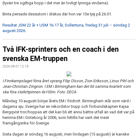
(tyvärr tre ogiltiga hopp i det mer än lovligt lynniga vindarna).
Binta persade dessutom i diskus där hon var 13e tjej på 26.01.
Resultat JSM 22 år + USM 16-17 år, Sollentuna, fredag 31 juli – söndag 2
augusti 2026
Två IFK-sprinters och en coach i den
svenska EM-truppen
2026-08-01 12:18
I Finnkampslaget förra året sprang Filip Olsson, Zion Eriksson, Linus Pihl och
Jean-Christian Zirignon. I EM i Birmingham kan det bli samma kvartett som
ska föra stafettpinnen 4x100m. Foto: DECA
Måndag 10 augusti börjar årets EM i friidrott. Birmingham står som värd i
dagarna sju. Sverige har en rekordstor trupp och förbundskapten Kajsa
Bergqvist tror/hoppas att det kan bli ett ännu bättre utfall än vad det var på
hemma-EM i Göteborg år 2006, som hittills har varit det mest
framgångsrika för Sverige.
Sista dagen är söndag 16 augusti, men lördagen (15 augusti) är kanske