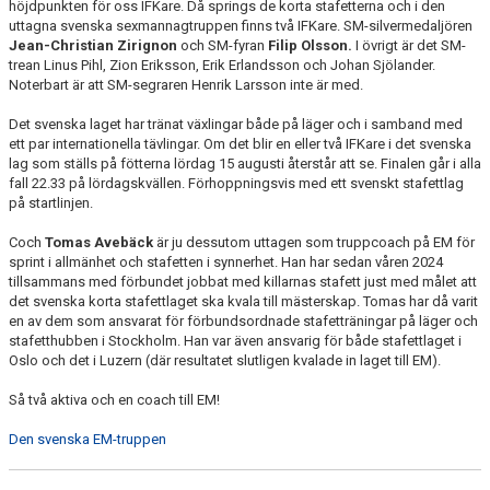
höjdpunkten för oss IFKare. Då springs de korta stafetterna och i den
uttagna svenska sexmannagtruppen finns två IFKare. SM-silvermedaljören
Jean-Christian Zirignon
och SM-fyran
Filip Olsson.
I övrigt är det SM-
trean Linus Pihl, Zion Eriksson, Erik Erlandsson och Johan Sjölander.
Noterbart är att SM-segraren Henrik Larsson inte är med.
Det svenska laget har tränat växlingar både på läger och i samband med
ett par internationella tävlingar. Om det blir en eller två IFKare i det svenska
lag som ställs på fötterna lördag 15 augusti återstår att se. Finalen går i alla
fall 22.33 på lördagskvällen. Förhoppningsvis med ett svenskt stafettlag
på startlinjen.
Coch
Tomas Avebäck
är ju dessutom uttagen som truppcoach på EM för
sprint i allmänhet och stafetten i synnerhet. Han har sedan våren 2024
tillsammans med förbundet jobbat med killarnas stafett just med målet att
det svenska korta stafettlaget ska kvala till mästerskap. Tomas har då varit
en av dem som ansvarat för förbundsordnade stafetträningar på läger och
stafetthubben i Stockholm. Han var även ansvarig för både stafettlaget i
Oslo och det i Luzern (där resultatet slutligen kvalade in laget till EM).
Så två aktiva och en coach till EM!
Den svenska EM-truppen