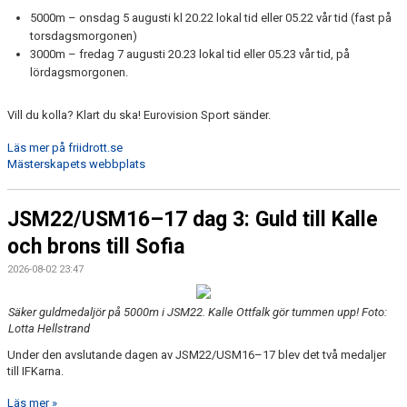
5000m – onsdag 5 augusti kl 20.22 lokal tid eller 05.22 vår tid (fast på
torsdagsmorgonen)
3000m – fredag 7 augusti 20.23 lokal tid eller 05.23 vår tid, på
lördagsmorgonen.
Vill du kolla? Klart du ska! Eurovision Sport sänder.
Läs mer på friidrott.se
Mästerskapets webbplats
JSM22/USM16–17 dag 3: Guld till Kalle
och brons till Sofia
2026-08-02 23:47
Säker guldmedaljör på 5000m i JSM22. Kalle Ottfalk gör tummen upp! Foto:
Lotta Hellstrand
Under den avslutande dagen av JSM22/USM16–17 blev det två medaljer
till IFKarna.
Läs mer »