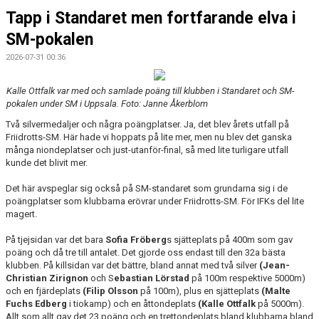
Tapp i Standaret men fortfarande elva i
SM-pokalen
2026-07-31 00:36
Kalle Ottfalk var med och samlade poäng till klubben i Standaret och SM-
pokalen under SM i Uppsala. Foto: Janne Åkerblom
Två silvermedaljer och några poängplatser. Ja, det blev årets utfall på
Friidrotts-SM. Här hade vi hoppats på lite mer, men nu blev det ganska
många niondeplatser och just-utanför-final, så med lite turligare utfall
kunde det blivit mer.
Det här avspeglar sig också på SM-standaret som grundarna sig i de
poängplatser som klubbarna erövrar under Friidrotts-SM. För IFKs del lite
magert.
På tjejsidan var det bara
Sofia Fröberg
s sjätteplats på 400m som gav
poäng och då tre till antalet. Det gjorde oss endast till den 32a bästa
klubben. På killsidan var det bättre, bland annat med två silver
(Jean-
Christian Zirignon
och S
ebastian Lörstad
på 100m respektive 5000m)
och en fjärdeplats
(Filip Olsson
på 100m), plus en sjätteplats
(Malte
Fuchs Edberg
i tiokamp) och en åttondeplats
(Kalle Ottfalk
på 5000m).
Allt som allt gav det 23 poäng och en trettondeplats bland klubbarna bland