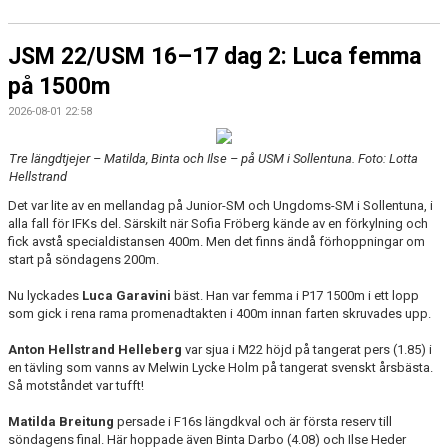
JSM 22/USM 16–17 dag 2: Luca femma
på 1500m
2026-08-01 22:58
Tre längdtjejer – Matilda, Binta och Ilse – på USM i Sollentuna. Foto: Lotta
Hellstrand
Det var lite av en mellandag på Junior-SM och Ungdoms-SM i Sollentuna, i
alla fall för IFKs del. Särskilt när Sofia Fröberg kände av en förkylning och
fick avstå specialdistansen 400m. Men det finns ändå förhoppningar om
start på söndagens 200m.
Nu lyckades
Luca Garavini
bäst. Han var femma i P17 1500m i ett lopp
som gick i rena rama promenadtakten i 400m innan farten skruvades upp.
Anton Hellstrand Helleberg
var sjua i M22 höjd på tangerat pers (1.85) i
en tävling som vanns av Melwin Lycke Holm på tangerat svenskt årsbästa.
Så motståndet var tufft!
Matilda Breitung
persade i F16s längdkval och är första reserv till
söndagens final. Här hoppade även Binta Darbo (4.08) och Ilse Heder