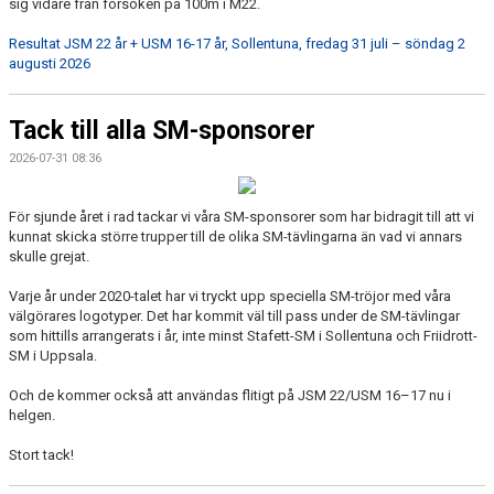
sig vidare från försöken på 100m i M22.
Resultat JSM 22 år + USM 16-17 år, Sollentuna, fredag 31 juli – söndag 2
augusti 2026
Tack till alla SM-sponsorer
2026-07-31 08:36
För sjunde året i rad tackar vi våra SM-sponsorer som har bidragit till att vi
kunnat skicka större trupper till de olika SM-tävlingarna än vad vi annars
skulle grejat.
Varje år under 2020-talet har vi tryckt upp speciella SM-tröjor med våra
välgörares logotyper. Det har kommit väl till pass under de SM-tävlingar
som hittills arrangerats i år, inte minst Stafett-SM i Sollentuna och Friidrott-
SM i Uppsala.
Och de kommer också att användas flitigt på JSM 22/USM 16–17 nu i
helgen.
Stort tack!