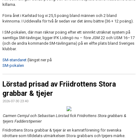
killarna.
Förra året i Karlstad tog vi 25,5 poäng bland männen och 2 bland
kvinnorna. I Uddevalla för två år sedan var det ännu bättre (36 + 12 poäng).
I SM-pokalen, där man räknar poäng efter ett sinnrikt uträknat system på
samtliga SM-tävlingar, ligger IFK Lidingö nu – före JSM 22 och USM 16–17
(och de andra kommande SM-tävlingarna) på en elfte plats bland Sveriges
klubbar.
SM-standaret
(längst ner på
SM-pokalen
Lörstad prisad av Friidrottens Stora
grabbar & tjejer
2026-07-30 23:40
Carmen Cernjul och Sebastian Lörstad fick Friidrottens Stora grabbars &
tjejers Fadderstipenier
Friidrottens Stora grabbar & tjejer är en kamratförening för svenska
idrottare som tilldelats utmärkelsen Stora grabbars och tjejers märke.