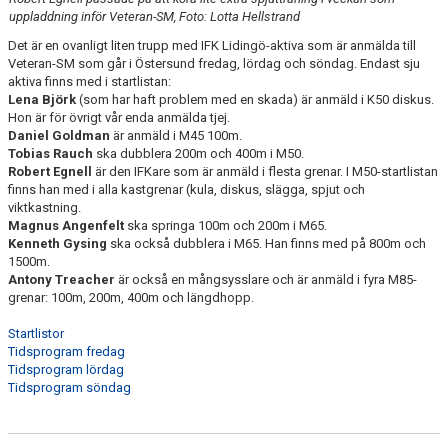
uppladdning inför Veteran-SM, Foto: Lotta Hellstrand
Det är en ovanligt liten trupp med IFK Lidingö-aktiva som är anmälda till
Veteran-SM som går i Östersund fredag, lördag och söndag. Endast sju
aktiva finns med i startlistan:
Lena Björk
(som har haft problem med en skada) är anmäld i K50 diskus.
Hon är för övrigt vår enda anmälda tjej.
Daniel Goldman
är anmäld i M45 100m.
Tobias Rauch
ska dubblera 200m och 400m i M50.
Robert Egnell
är den IFKare som är anmäld i flesta grenar. I M50-startlistan
finns han med i alla kastgrenar (kula, diskus, slägga, spjut och
viktkastning.
Magnus Angenfelt
ska springa 100m och 200m i M65.
Kenneth Gysing
ska också dubblera i M65. Han finns med på 800m och
1500m.
Antony Treacher
är också en mångsysslare och är anmäld i fyra M85-
grenar: 100m, 200m, 400m och längdhopp.
Startlistor
Tidsprogram fredag
Tidsprogram lördag
Tidsprogram söndag