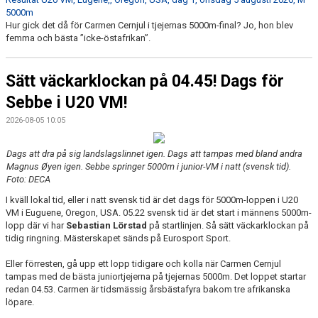
5000m
Hur gick det då för Carmen Cernjul i tjejernas 5000m-final? Jo, hon blev
femma och bästa ”icke-östafrikan”.
Sätt väckarklockan på 04.45! Dags för
Sebbe i U20 VM!
2026-08-05 10:05
Dags att dra på sig landslagslinnet igen. Dags att tampas med bland andra
Magnus Øyen igen. Sebbe springer 5000m i junior-VM i natt (svensk tid).
Foto: DECA
I kväll lokal tid, eller i natt svensk tid är det dags för 5000m-loppen i U20
VM i Euguene, Oregon, USA. 05.22 svensk tid är det start i männens 5000m-
lopp där vi har
Sebastian Lörstad
på startlinjen. Så sätt väckarklockan på
tidig ringning. Mästerskapet sänds på Eurosport Sport.
Eller förresten, gå upp ett lopp tidigare och kolla när Carmen Cernjul
tampas med de bästa juniortjejerna på tjejernas 5000m. Det loppet startar
redan 04.53. Carmen är tidsmässig årsbästafyra bakom tre afrikanska
löpare.