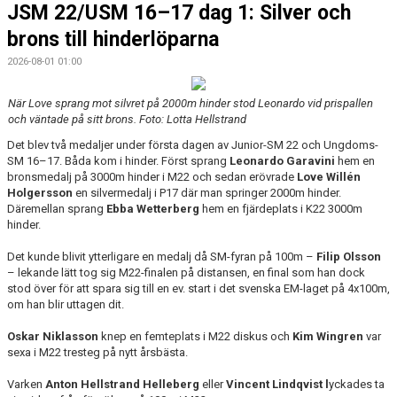
JSM 22/USM 16–17 dag 1: Silver och
brons till hinderlöparna
2026-08-01 01:00
När Love sprang mot silvret på 2000m hinder stod Leonardo vid prispallen
och väntade på sitt brons. Foto: Lotta Hellstrand
Det blev två medaljer under första dagen av Junior-SM 22 och Ungdoms-
SM 16–17. Båda kom i hinder. Först sprang
Leonardo Garavini
hem en
bronsmedalj på 3000m hinder i M22 och sedan erövrade
Love Willén
Holgersson
en silvermedalj i P17 där man springer 2000m hinder.
Däremellan sprang
Ebba Wetterberg
hem en fjärdeplats i K22 3000m
hinder.
Det kunde blivit ytterligare en medalj då SM-fyran på 100m –
Filip Olsson
– lekande lätt tog sig M22-finalen på distansen, en final som han dock
stod över för att spara sig till en ev. start i det svenska EM-laget på 4x100m,
om han blir uttagen dit.
Oskar Niklasson
knep en femteplats i M22 diskus och
Kim Wingren
var
sexa i M22 tresteg på nytt årsbästa.
Varken
Anton Hellstrand Helleberg
eller
Vincent Lindqvist l
yckades ta