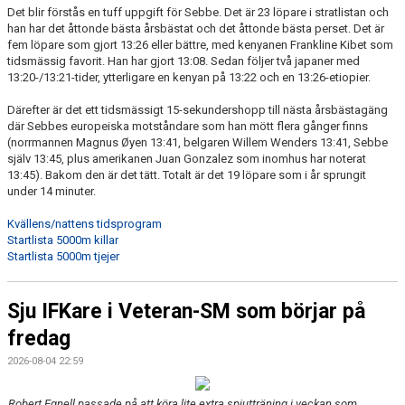
Det blir förstås en tuff uppgift för Sebbe. Det är 23 löpare i stratlistan och
han har det åttonde bästa årsbästat och det åttonde bästa perset. Det är
fem löpare som gjort 13:26 eller bättre, med kenyanen Frankline Kibet som
tidsmässig favorit. Han har gjort 13:08. Sedan följer två japaner med
13:20-/13:21-tider, ytterligare en kenyan på 13:22 och en 13:26-etiopier.
Därefter är det ett tidsmässigt 15-sekundershopp till nästa årsbästagäng
där Sebbes europeiska motståndare som han mött flera gånger finns
(norrmannen Magnus Øyen 13:41, belgaren Willem Wenders 13:41, Sebbe
själv 13:45, plus amerikanen Juan Gonzalez som inomhus har noterat
13:45). Bakom den är det tätt. Totalt är det 19 löpare som i år sprungit
under 14 minuter.
Kvällens/nattens tidsprogram
Startlista 5000m killar
Startlista 5000m tjejer
Sju IFKare i Veteran-SM som börjar på
fredag
2026-08-04 22:59
Robert Egnell passade på att köra lite extra spjutträning i veckan som