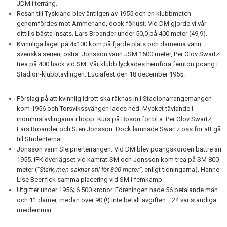
JDM i terräng.
Resan till Tyskland blev äntligen av 1955 och en klubbmatch
genomfördes mot Ammerland, dock förlust. Vid DM gjorde vi vår
dittills bästa insats. Lars Broander under 50,0 på 400 meter (49,9).
Kvinnliga laget på 4x100 kom på fjärde plats och damerna vann
svenska serien, östra. Jonsson vann JSM 1500 meter, Per Olov Swartz
trea på 400 häck vid SM. Vår klubb lyckades hemföra femton poäng i
Stadion-klubbtävlingen. Luciafest den 18 december 1955.
Förslag på att kvinnlig idrott ska räknas in i Stadionarrangemangen
kom 1956 och Torsvikssvängen lades ned. Mycket tävlande i
inomhustävlingarna i hopp. Kurs på Bosön för bl.a. Per Olov Swartz,
Lars Broander och Sten Jonsson. Dock lämnade Swartz oss för att gå
till Studenterna.
Jonsson vann Sleipnerterrängen. Vid DM blev poängskörden bättre än
1955. IFK överlägset vid kamrat-SM och Jonsson kom trea på SM 800
meter (
”Stark, men saknar stil för 800 meter”,
enligt tidningarna). Hanne
Lise Beer fick samma placering vid SM i femkamp.
Utgifter under 1956; 6 500 kronor. Föreningen hade 56 betalande män
och 11 damer, medan över 90 (!) inte betalt avgiften... 24 var ständiga
medlemmar.