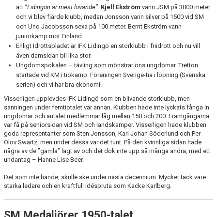
att
”Lidingön är mest lovande”.
Kjell Ekström
vann JSM på 3000 meter
och vi blev fjärde klubb, medan Jonsson vann silver på 1500 vid SM
och Uno Jacobsson sexa på 100 meter. Bernt Ekström vann
juniorkamp mot Finland.
Enligt Idrottsbladet är IFK Lidingö en storklubb i friidrott och nu vill
även damsidan bli lika stor.
Ungdomspokalen – tävling som mönstrar öns ungdomar. Tretton
startade vid KM i tiokamp. Föreningen Sverige-tia i löpning (Svenska
serien) och vi har bra ekonomi!
Visserligen upplevdes IFK Lidingö som en blivande storklubb, men
sanningen under femtiotalet var annan. Klubben hade inte lyckats fånga in
ungdomar och antalet medlemmar låg mellan 150 och 200. Framgångarna
var få på seniorsidan vid SM och landskamper. Visserligen hade klubben
goda representanter som Sten Jonsson, Karl Johan Söderlund och Per
Olov Swartz, men under dessa var det tunt. På den kvinnliga sidan hade
några av de ”gamla” lagt av och det dök inte upp så många andra, med ett
undantag – Hanne Lise Beer.
Det som inte hände, skulle ske under nästa decennium. Mycket tack vare
starka ledare och en kraftfull idéspruta som Kacke Karlberg.
SM Medaljörer 1950-talet