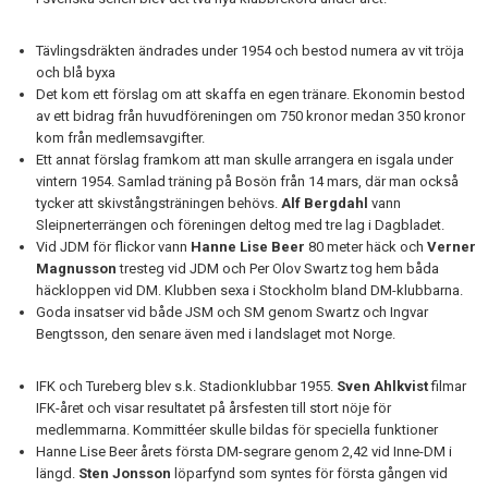
Tävlingsdräkten ändrades under 1954 och bestod numera av vit tröja
och blå byxa
Det kom ett förslag om att skaffa en egen tränare. Ekonomin bestod
av ett bidrag från huvudföreningen om 750 kronor medan 350 kronor
kom från medlemsavgifter.
Ett annat förslag framkom att man skulle arrangera en isgala under
vintern 1954. Samlad träning på Bosön från 14 mars, där man också
tycker att skivstångsträningen behövs.
Alf Bergdahl
vann
Sleipnerterrängen och föreningen deltog med tre lag i Dagbladet.
Vid JDM för flickor vann
Hanne Lise Beer
80 meter häck och
Verner
Magnusson
tresteg vid JDM och Per Olov Swartz tog hem båda
häckloppen vid DM. Klubben sexa i Stockholm bland DM-klubbarna.
Goda insatser vid både JSM och SM genom Swartz och Ingvar
Bengtsson, den senare även med i landslaget mot Norge.
IFK och Tureberg blev s.k. Stadionklubbar 1955.
Sven Ahlkvist
filmar
IFK-året och visar resultatet på årsfesten till stort nöje för
medlemmarna. Kommittéer skulle bildas för speciella funktioner
Hanne Lise Beer årets första DM-segrare genom 2,42 vid Inne-DM i
längd.
Sten Jonsson
löparfynd som syntes för första gången vid