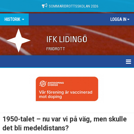
SOMMARIDROTTSSKOLAN 2026
HISTORIK
LOGGA IN
IFK LIDINGÖ
FRIIDROTT
2020-TALET
2010-TALET
2000-TALET
1990-TALET
1950-talet – nu var vi på väg, men skulle
1980-TALET
det bli medeldistans?