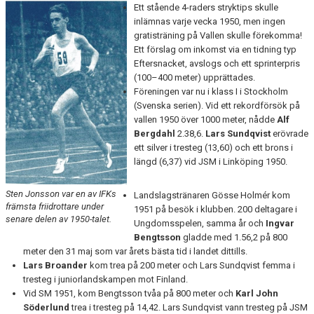
Ett stående 4-raders stryktips skulle
1970-TALET
inlämnas varje vecka 1950, men ingen
gratisträning på Vallen skulle förekomma!
1960-TALET
Ett förslag om inkomst via en tidning typ
Eftersnacket, avslogs och ett sprinterpris
1950-TALET
(100–400 meter) upprättades.
Föreningen var nu i klass I i Stockholm
1940-TALET
(Svenska serien). Vid ett rekordförsök på
vallen 1950 över 1000 meter, nådde
Alf
1930-TALET
Bergdahl
2.38,6.
Lars Sundqvist
erövrade
ett silver i tresteg (13,60) och ett brons i
UR MINNETS SKATTKAMMARE
längd (6,37) vid JSM i Linköping 1950.
Sten Jonsson var en av IFKs
Landslagstränaren Gösse Holmér kom
främsta friidrottare under
1951 på besök i klubben. 200 deltagare i
senare delen av 1950-talet.
Ungdomsspelen, samma år och
Ingvar
Bengtsson
gladde med 1.56,2 på 800
meter den 31 maj som var årets bästa tid i landet dittills.
Lars Broander
kom trea på 200 meter och Lars Sundqvist femma i
tresteg i juniorlandskampen mot Finland.
Vid SM 1951, kom Bengtsson tvåa på 800 meter och
Karl John
Söderlund
trea i tresteg på 14,42. Lars Sundqvist vann tresteg på JSM