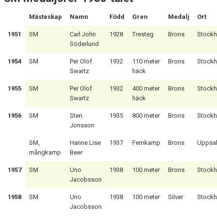
Mästeskap
Namn
Född
Gren
Medalj
Ort
1951
SM
Carl John
1928
Tresteg
Brons
Stock
Söderlund
1954
SM
Per Olof
1932
110 meter
Brons
Stock
Swartz
häck
1955
SM
Per Olof
1932
400 meter
Brons
Stock
Swartz
häck
1956
SM
Sten
1935
800 meter
Brons
Stock
Jonsson
SM,
Hanne Lise
1937
Femkamp
Brons
Uppsa
mångkamp
Beer
1957
SM
Uno
1938
100 meter
Brons
Stock
Jacobsson
1958
SM
Uno
1938
100 meter
Silver
Stock
Jacobsson