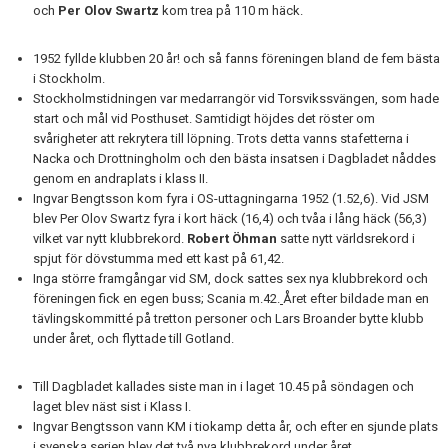
och
Per Olov Swartz
kom trea på 110 m häck.
1952 fyllde klubben 20 år! och så fanns föreningen bland de fem bästa
i Stockholm.
Stockholmstidningen var medarrangör vid Torsvikssvängen, som hade
start och mål vid Posthuset. Samtidigt höjdes det röster om
svårigheter att rekrytera till löpning. Trots detta vanns stafetterna i
Nacka och Drottningholm och den bästa insatsen i Dagbladet nåddes
genom en andraplats i klass II.
Ingvar Bengtsson kom fyra i OS-uttagningarna 1952 (1.52,6). Vid JSM
blev Per Olov Swartz fyra i kort häck (16,4) och tvåa i lång häck (56,3)
vilket var nytt klubbrekord.
Robert Öhman
satte nytt världsrekord i
spjut för dövstumma med ett kast på 61,42.
Inga större framgångar vid SM, dock sattes sex nya klubbrekord och
föreningen fick en egen buss; Scania m.42.
Året efter bildade man en
tävlingskommitté på tretton personer och Lars Broander bytte klubb
under året, och flyttade till Gotland.
Till Dagbladet kallades siste man in i laget 10.45 på söndagen och
laget blev näst sist i Klass I.
Ingvar Bengtsson vann KM i tiokamp detta år, och efter en sjunde plats
i svenska serien blev det två nya klubbrekord under året.