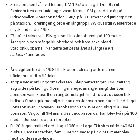
Sten Jonsson tvåa vid terräng-DM 1957 och laget fyra.
Bernt
Ekström
trea och juniorlaget vann. Kamrat-SM gick detta år på
Lidingövallen. Jonsson nådde 3.48,9 på 1500 meter vid juniorspelen
på Stadion. Föreningen gjorde en långtripp i VW-buss till Westerstede
i Tyskland under 1957
”Bara” ett silver vid JSM genom Uno Jacobsson på 100 meter.
Återigen slogs många klubbrekord och kom sexa bland
Stadionklubbarna.
”Var detta det bästa året så långt i IFK:s
historia?”
undrades.
Årsavgiften höjdes 1958 till 5 kronor och så gjorde man en
träningsresa till Vålådalen.
Trippelseger vid ungdomsklassen i Sleipnerterrängen. DM i terräng
avgjordes på Lidingö (föreningens eget arrangemang) där Sten
Jonsson vann klass II och ungdomslaget sin.
Uno Jacobsson
fick
Lidingö Stads guldmedalj och han och Jonsson hamnade i landslaget.
Jonsson även EM-reserv. Jacobsson vann JSM och slog bl.a. Ove
Jonsson, Växjö. Till SM anmäldes Jacobsson där han blev tvåa på 100
medan Jonsson slog ut i försöken.
Ett 20 år gammalt rekord slogs 1958 när
Lage Ekbohm
nådde 40,64 i
diskus. Fem DM tecken, fem JDM och seger på 4x1500 meter blev
facit vid dessa tävlingar.