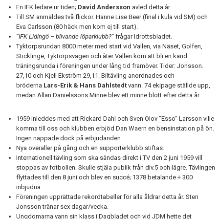
En IFK ledare ur tiden;
David Andersson
avled detta år.
Till SM anmäldes två flickor. Hanne Lise Beer (final i kula vid SM) och
Eva Carlsson (80 häck men kom ej till start).
”IFK Lidingö – blivande löparklubb?”
frågar Idrottsbladet.
Tyktorpsrundan 8000 meter med start vid Vallen, via Näset, Golfen,
Sticklinge, Tyktorpsvägen och åter Vallen kom att bli en känd
träningsrunda i föreningen under lång tid framöver. Tider: Jonsson.
27,10 och Kjell Ekström 29,11. Biltävling anordnades och
bröderna
Lars-Erik & Hans Dahlstedt
vann. 74 ekipage ställde upp,
medan Allan Danielssons Minne blev ett minne blott efter detta år.
1959 inleddes med att Rickard Dahl och Sven Olov ”Esso” Larsson ville
komma till oss och klubben erbjöd Dan Waern en bensinstation på ön.
Ingen nappade dock på erbjudanden.
Nya overaller på gång och en supporterklubb stiftas.
Internationell tävling som ska sändas direkt i TV den 2 juni 1959 vill
stoppas av fotbollen. Skulle stjäla publik från div.5 och lägre. Tävlingen
flyttades till den 8 juni och blev en succé; 1378 betalande + 300
inbjudna.
Föreningen upprättade rekordtabeller för alla åldrar detta år. Sten
Jonsson tränar sex dagar/vecka.
Ungdomarna vann sin klass i Dagbladet och vid JDM hette det