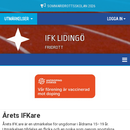
SOMMARIDROTTSSKOLAN 2026
UTMÄRKELSER
LOGGA IN
IFK LIDINGÖ
FRIIDROTT
KATEGORIER AKTIVA
ÅRETS HANE & HONA
ÅRETS IFK ARE
ÅRETS VETERAN
Årets IFKare
ÅRETS GENOMBROTT
Årets IFK:are är en utmärkelse för ungdomar i åldrarna 15–19 år.
Utmärkelsen tilldelas en flicka och en pojke som genom sportsliga