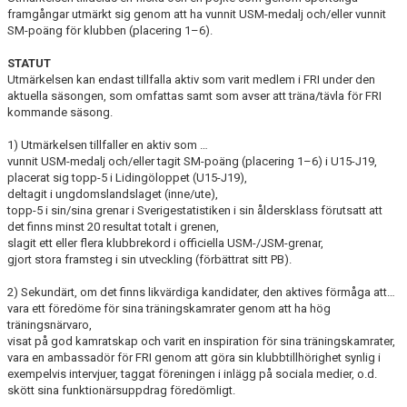
KATEGORIER TRÄNARE
framgångar utmärkt sig genom att ha vunnit USM-medalj och/eller vunnit
SM-poäng för klubben (placering 1–6).
KATEGORIER LEDARE
STATUT
Utmärkelsen kan endast tillfalla aktiv som varit medlem i FRI under den
aktuella säsongen, som omfattas samt som avser att träna/tävla för FRI
kommande säsong.
1) Utmärkelsen tillfaller en aktiv som …
vunnit USM-medalj och/eller tagit SM-poäng (placering 1–6) i U15-J19,
placerat sig topp-5 i Lidingöloppet (U15-J19),
deltagit i ungdomslandslaget (inne/ute),
topp-5 i sin/sina grenar i Sverigestatistiken i sin åldersklass förutsatt att
det finns minst 20 resultat totalt i grenen,
slagit ett eller flera klubbrekord i officiella USM-/JSM-grenar,
gjort stora framsteg i sin utveckling (förbättrat sitt PB).
2) Sekundärt, om det finns likvärdiga kandidater, den aktives förmåga att…
vara ett föredöme för sina träningskamrater genom att ha hög
träningsnärvaro,
visat på god kamratskap och varit en inspiration för sina träningskamrater,
vara en ambassadör för FRI genom att göra sin klubbtillhörighet synlig i
exempelvis intervjuer, taggat föreningen i inlägg på sociala medier, o.d.
skött sina funktionärsuppdrag föredömligt.