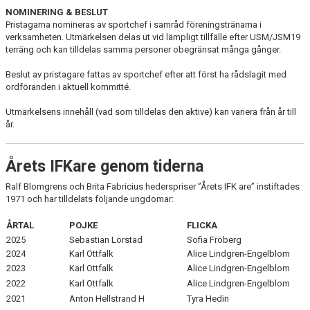
NOMINERING & BESLUT
Pristagarna nomineras av sportchef i samråd föreningstränarna i
verksamheten. Utmärkelsen delas ut vid lämpligt tillfälle efter USM/JSM19
terräng och kan tilldelas samma personer obegränsat många gånger.
Beslut av pristagare fattas av sportchef efter att först ha rådslagit med
ordföranden i aktuell kommitté.
Utmärkelsens innehåll (vad som tilldelas den aktive) kan variera från år till
år.
Årets IFKare genom tiderna
Ralf Blomgrens och Brita Fabricius hederspriser ”Årets IFK are”
instiftades
1971 och har tilldelats följande ungdomar:
ÅRTAL
POJKE
FLICKA
2025
Sebastian Lörstad
Sofia Fröberg
2024
Karl Ottfalk
Alice Lindgren-Engelblom
2023
Karl Ottfalk
Alice Lindgren-Engelblom
2022
Karl Ottfalk
Alice Lindgren-Engelblom
2021
Anton Hellstrand H
Tyra Hedin