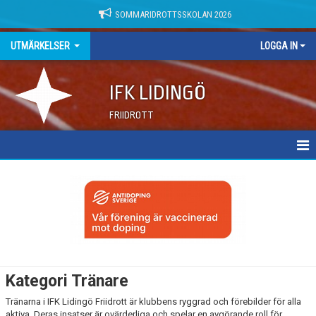
SOMMARIDROTTSSKOLAN 2026
UTMÄRKELSER
LOGGA IN
IFK LIDINGÖ
FRIIDROTT
KATEGORIER AKTIVA
KATEGORIER TRÄNARE
ÅRETS SENIOR-/JUNIORTRÄNARE
ÅRETS UNGDOMSTRÄNARE
Kategori Tränare
ÅRETS BARNTRÄNARE
Tränarna i IFK Lidingö Friidrott är klubbens ryggrad och förebilder för alla
aktiva. Deras insatser är ovärderliga och spelar en avgörande roll för