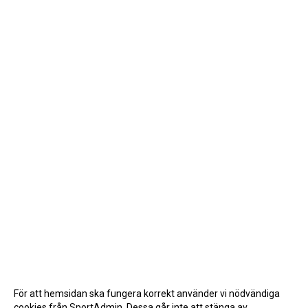
För att hemsidan ska fungera korrekt använder vi nödvändiga
cookies från SportAdmin. Dessa går inte att stänga av.