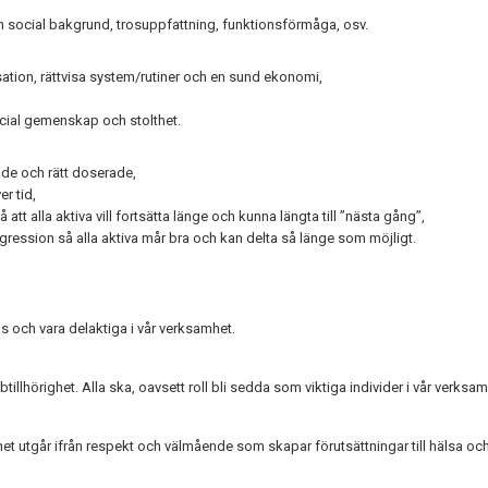
, och social bakgrund, trosuppfattning, funktionsförmåga, osv.
nisation, rättvisa system/rutiner och en sund ekonomi,
ocial gemenskap och stolthet.
vande och rätt doserade,
r tid,
t alla aktiva vill fortsätta länge och kunna längta till ”nästa gång”,
gression så alla aktiva mår bra och kan delta så länge som möjligt.
eras och vara delaktiga i vår verksamhet.
illhörighet. Alla ska, oavsett roll bli sedda som viktiga individer i vår verksam
samhet utgår ifrån respekt och välmående som skapar förutsättningar till hälsa o