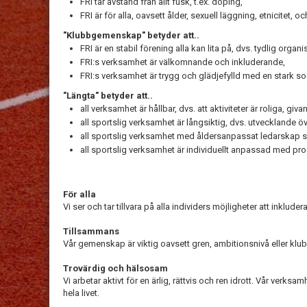
FRI tar avstånd från allt fusk, t.ex. doping,
FRI är för alla, oavsett ålder, sexuell läggning, etnicitet
"Klubbgemenskap" betyder att..
FRI är en stabil förening alla kan lita på, dvs. tydlig orga
FRI:s verksamhet är välkomnande och inkluderande,
FRI:s verksamhet är trygg och glädjefylld med en stark s
"Längta" betyder att..
all verksamhet är hållbar, dvs. att aktiviteter är roliga, gi
all sportslig verksamhet är långsiktig, dvs. utvecklande öve
all sportslig verksamhet med åldersanpassat ledarskap så at
all sportslig verksamhet är individuellt anpassad med pro
För alla
Vi ser och tar tillvara på alla individers möjligheter att inklud
Tillsammans
Vår gemenskap är viktig oavsett gren, ambitionsnivå eller klubbt
Trovärdig och hälsosam
Vi arbetar aktivt för en ärlig, rättvis och ren idrott. Vår verk
hela livet.