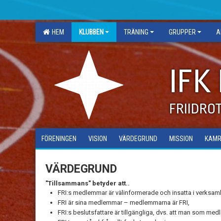
HEM
KLUBBEN
TRÄNING
GRUPPER
A
IFK
FRIIDRO
FÖRENINGEN
VISION
VÄRDEGRUND
MISSION
KAMR
VÄRDEGRUND
"Tillsammans" betyder att..
FRI:s medlemmar är välinformerade och insatta i verksamhe
FRI är sina medlemmar – medlemmarna är FRI,
FRI:s beslutsfattare är tillgängliga, dvs. att man som med