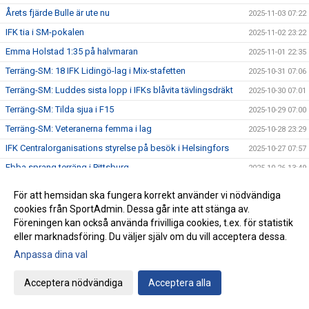
Årets fjärde Bulle är ute nu
2025-11-03 07:22
IFK tia i SM-pokalen
2025-11-02 23:22
Emma Holstad 1:35 på halvmaran
2025-11-01 22:35
Terräng-SM: 18 IFK Lidingö-lag i Mix-stafetten
2025-10-31 07:06
Terräng-SM: Luddes sista lopp i IFKs blåvita tävlingsdräkt
2025-10-30 07:01
Terräng-SM: Tilda sjua i F15
2025-10-29 07:00
Terräng-SM: Veteranerna femma i lag
2025-10-28 23:29
IFK Centralorganisations styrelse på besök i Helsingfors
2025-10-27 07:57
Ebba sprang terräng i Pittsburg
2025-10-26 13:49
Terräng-SM: Bronsmedalj till P19-laget
2025-10-26 09:07
För att hemsidan ska fungera korrekt använder vi nödvändiga
Janne skriver om skolidrottsplatser
2025-10-25 22:07
cookies från SportAdmin. Dessa går inte att stänga av.
Föreningen kan också använda frivilliga cookies, t.ex. för statistik
Terräng-SM: Kassaskåpssäkert P19-guld till Kalle
2025-10-25 22:00
eller marknadsföring. Du väljer själv om du vill acceptera dessa.
Terräng-SM: Silver till Nina i K55
2025-10-24 09:24
Anpassa dina val
Terräng-SM: Veteran-silver till Kenneth Gysing
2025-10-23 08:03
Acceptera nödvändiga
Acceptera alla
Vilka fantastiska funktionärer vi har!
2025-10-22 21:19
Terräng-SM: Dubbelt i lagtävlingen i P17
2025-10-22 12:42