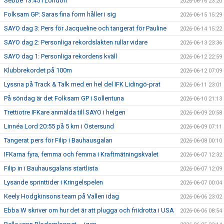
Sebbe 13:45 i London
2026-06-16 23:20
Folksam GP: Saras fina form håller i sig
2026-06-15 15:29
SAYO dag 3: Pers för Jacqueline och tangerat för Pauline
2026-06-14 15:22
SAYO dag 2: Personliga rekordslakten rullar vidare
2026-06-13 23:36
SAYO dag 1: Personliga rekordens kväll
2026-06-12 22:59
Klubbrekordet på 100m
2026-06-12 07:09
Lyssna på Track & Talk med en hel del IFK Lidingö-prat
2026-06-11 23:01
På söndag är det Folksam GP i Sollentuna
2026-06-10 21:13
Trettiotre IFKare anmälda till SAYO i helgen
2026-06-09 20:58
Linnéa Lord 20:55 på 5 km i Östersund
2026-06-09 07:11
Tangerat pers för Filip i Bauhausgalan
2026-06-08 00:10
IFKarna fyra, femma och femma i Kraftmätningskvalet
2026-06-07 12:32
Filip in i Bauhausgalans startlista
2026-06-07 12:09
Lysande sprinttider i Kringelspelen
2026-06-07 00:04
Keely Hodgkinsons team på Vallen idag
2026-06-06 23:02
Ebba W skriver om hur det är att plugga och friidrotta i USA
2026-06-06 08:54