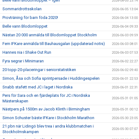
Belle vann Blodomloppet – igen
2026-06-05 23:14
Sommaridrottsskolan
2026-06-05 13:04
Provträning för barn föda 2020!
2026-06-04 13:00
Belle vann Blodomloppet
2026-06-04 09:33
Nästan 20 000 anmälda till Blodomloppet Stockholm
2026-06-03 09:59
Fem IFKare anmälda till Bauhausgalan (uppdaterad notis)
2026-06-03 08:01
Hannes nia i Shake Out Run
2026-06-03 07:53
Fyra segrar i Minimaran
2026-06-02 22:27
20 topp-20-placeringar i seniorstatistiken
2026-06-02 09:40
Simon, Åsa och Sofia sprintpersade i Huddingespelen
2026-06-01 22:53
Snabb stafett med JC i laget i Nordiska
2026-06-01 22:31
Pers för Sara och en fjärdeplats för JC i Nordiska
2026-05-31 01:05
Mästerskapen
Nästpers på 1500m av Jacob Klinth i Birmingham
2026-05-31 00:12
Simon Schuster bäste IFKare i Stockholm Marathon
2026-05-30 23:05
21 pbn när Lidingö blev trea i andra klubbmatchen i
2026-05-30 07:07
Stockholmskampen