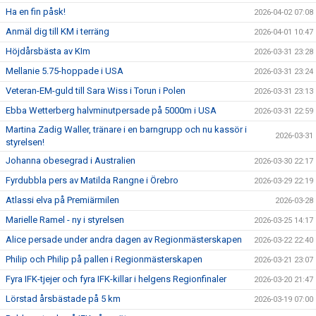
Ha en fin påsk!
2026-04-02 07:08
Anmäl dig till KM i terräng
2026-04-01 10:47
Höjdårsbästa av KIm
2026-03-31 23:28
Mellanie 5.75-hoppade i USA
2026-03-31 23:24
Veteran-EM-guld till Sara Wiss i Torun i Polen
2026-03-31 23:13
Ebba Wetterberg halvminutpersade på 5000m i USA
2026-03-31 22:59
Martina Zadig Waller, tränare i en barngrupp och nu kassör i
2026-03-31
styrelsen!
Johanna obesegrad i Australien
2026-03-30 22:17
Fyrdubbla pers av Matilda Rangne i Örebro
2026-03-29 22:19
Atlassi elva på Premiärmilen
2026-03-28
Marielle Ramel - ny i styrelsen
2026-03-25 14:17
Alice persade under andra dagen av Regionmästerskapen
2026-03-22 22:40
Philip och Philip på pallen i Regionmästerskapen
2026-03-21 23:07
Fyra IFK-tjejer och fyra IFK-killar i helgens Regionfinaler
2026-03-20 21:47
Lörstad årsbästade på 5 km
2026-03-19 07:00