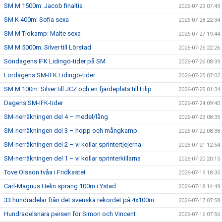
SM M 1500m: Jacob finaltia
2026-07-29 07:49
SM K 400m: Sofia sexa
2026-07-28 22:34
SM M Tiokamp: Malte sexa
2026-07-27 19:44
SM M 5000m: Silver till Lörstad
2026-07-26 22:26
Söndagens IFK Lidingö-tider på SM
2026-07-26 08:39
Lördagens SM-IFK Lidingö-tider
2026-07-25 07:02
SM M 100m: Silver till JCZ och en fjärdeplats till Filip
2026-07-25 01:34
Dagens SM-IFK-tider
2026-07-24 09:40
SM-nerräkningen del 4 – medel/lång
2026-07-23 08:35
SM-nerräkningen del 3 – hopp och mångkamp
2026-07-22 08:38
SM-nerräkningen del 2 – vi kollar sprintertjejerna
2026-07-21 12:54
SM-nerräkningen del 1 – vi kollar sprinterkillarna
2026-07-20 20:15
Tove Olsson tvåa i Fridkastet
2026-07-19 18:35
Carl-Magnus Helin sprang 100m i Ystad
2026-07-18 14:49
33 hundradelar från det svenska rekordet på 4x100m
2026-07-17 07:58
Hundradelsnära persen för Simon och Vincent
2026-07-16 07:56