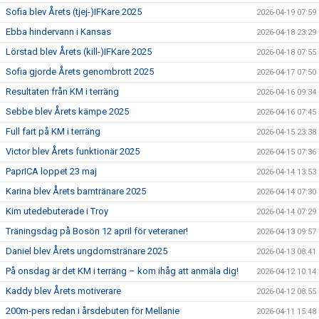
Sofia blev Årets (tjej-)IFKare 2025
2026-04-19 07:59
Ebba hindervann i Kansas
2026-04-18 23:29
Lörstad blev Årets (kill-)IFKare 2025
2026-04-18 07:55
Sofia gjorde Årets genombrott 2025
2026-04-17 07:50
Resultaten från KM i terräng
2026-04-16 09:34
Sebbe blev Årets kämpe 2025
2026-04-16 07:45
Full fart på KM i terräng
2026-04-15 23:38
Victor blev Årets funktionär 2025
2026-04-15 07:36
PaprICA loppet 23 maj
2026-04-14 13:53
Karina blev Årets barntränare 2025
2026-04-14 07:30
Kim utedebuterade i Troy
2026-04-14 07:29
Träningsdag på Bosön 12 april för veteraner!
2026-04-13 09:57
Daniel blev Årets ungdomstränare 2025
2026-04-13 08:41
På onsdag är det KM i terräng – kom ihåg att anmäla dig!
2026-04-12 10:14
Kaddy blev Årets motiverare
2026-04-12 08:55
200m-pers redan i årsdebuten för Mellanie
2026-04-11 15:48