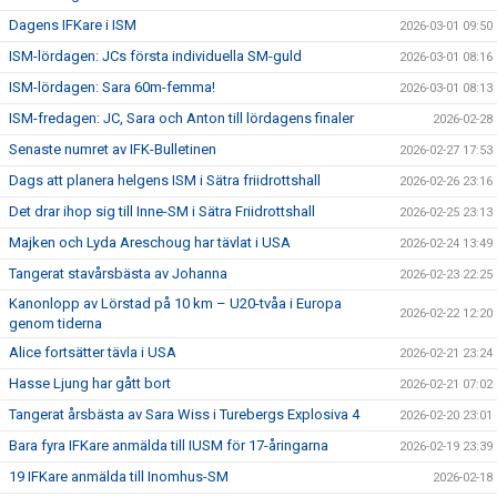
Dagens IFKare i ISM
2026-03-01 09:50
ISM-lördagen: JCs första individuella SM-guld
2026-03-01 08:16
ISM-lördagen: Sara 60m-femma!
2026-03-01 08:13
ISM-fredagen: JC, Sara och Anton till lördagens finaler
2026-02-28
Senaste numret av IFK-Bulletinen
2026-02-27 17:53
Dags att planera helgens ISM i Sätra friidrottshall
2026-02-26 23:16
Det drar ihop sig till Inne-SM i Sätra Friidrottshall
2026-02-25 23:13
Majken och Lyda Areschoug har tävlat i USA
2026-02-24 13:49
Tangerat stavårsbästa av Johanna
2026-02-23 22:25
Kanonlopp av Lörstad på 10 km – U20-tvåa i Europa
2026-02-22 12:20
genom tiderna
Alice fortsätter tävla i USA
2026-02-21 23:24
Hasse Ljung har gått bort
2026-02-21 07:02
Tangerat årsbästa av Sara Wiss i Turebergs Explosiva 4
2026-02-20 23:01
Bara fyra IFKare anmälda till IUSM för 17-åringarna
2026-02-19 23:39
19 IFKare anmälda till Inomhus-SM
2026-02-18