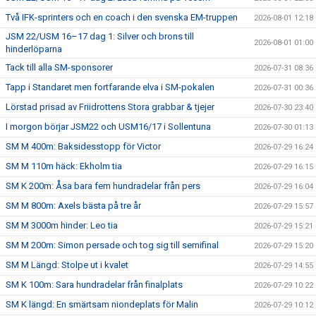
Två IFK-sprinters och en coach i den svenska EM-truppen
2026-08-01 12:18
JSM 22/USM 16–17 dag 1: Silver och brons till
2026-08-01 01:00
hinderlöparna
Tack till alla SM-sponsorer
2026-07-31 08:36
Tapp i Standaret men fortfarande elva i SM-pokalen
2026-07-31 00:36
Lörstad prisad av Friidrottens Stora grabbar & tjejer
2026-07-30 23:40
I morgon börjar JSM22 och USM16/17 i Sollentuna
2026-07-30 01:13
SM M 400m: Baksidesstopp för Victor
2026-07-29 16:24
SM M 110m häck: Ekholm tia
2026-07-29 16:15
SM K 200m: Åsa bara fem hundradelar från pers
2026-07-29 16:04
SM M 800m: Axels bästa på tre år
2026-07-29 15:57
SM M 3000m hinder: Leo tia
2026-07-29 15:21
SM M 200m: Simon persade och tog sig till semifinal
2026-07-29 15:20
SM M Längd: Stolpe ut i kvalet
2026-07-29 14:55
SM K 100m: Sara hundradelar från finalplats
2026-07-29 10:22
SM K längd: En smärtsam niondeplats för Malin
2026-07-29 10:12