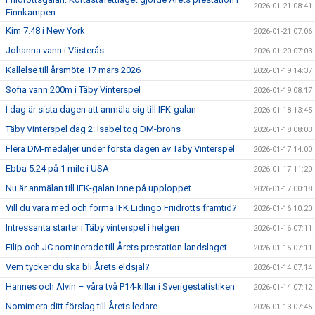
2026-01-21 08:41
Finnkampen
Kim 7.48 i New York
2026-01-21 07:06
Johanna vann i Västerås
2026-01-20 07:03
Kallelse till årsmöte 17 mars 2026
2026-01-19 14:37
Sofia vann 200m i Täby Vinterspel
2026-01-19 08:17
I dag är sista dagen att anmäla sig till IFK-galan
2026-01-18 13:45
Täby Vinterspel dag 2: Isabel tog DM-brons
2026-01-18 08:03
Flera DM-medaljer under första dagen av Täby Vinterspel
2026-01-17 14:00
Ebba 5:24 på 1 mile i USA
2026-01-17 11:20
Nu är anmälan till IFK-galan inne på upploppet
2026-01-17 00:18
Vill du vara med och forma IFK Lidingö Friidrotts framtid?
2026-01-16 10:20
Intressanta starter i Täby vinterspel i helgen
2026-01-16 07:11
Filip och JC nominerade till Årets prestation landslaget
2026-01-15 07:11
Vem tycker du ska bli Årets eldsjäl?
2026-01-14 07:14
Hannes och Alvin – våra två P14-killar i Sverigestatistiken
2026-01-14 07:12
Nomimera ditt förslag till Årets ledare
2026-01-13 07:45