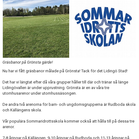
Gräsbanor på Grönsta gärde!
Nu har vi fått gräsbanor målade på Grönsta! Tack för det Lidingö Stad!
Det har vi längtat efter då våra grupper håller till där och tränar så länge
Lidingövallen är under upprustning. Grönsta är en av våra tre
utomhusarenor under utomhussäsongen.
De andra två arenorna för barn- och ungdomsgrupperna är Rudboda skola
och Källängens skola.
Vår populära Sommaridrottsskola kommer också att hålla till på dessa tre
arenor.
7-8 åringar på Källängen, 9-10 åringar på Rudboda och 11-13 åringar på