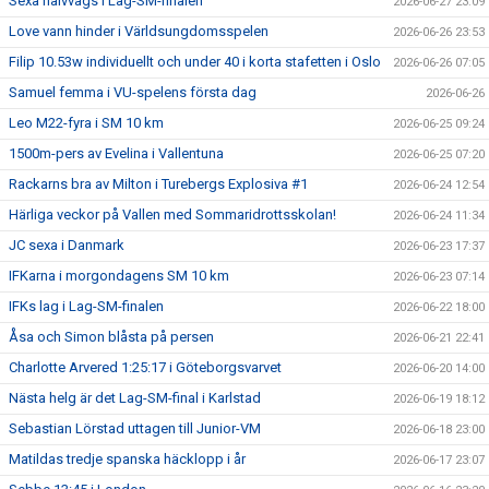
Sexa halvvägs i Lag-SM-finalen
2026-06-27 23:09
Love vann hinder i Världsungdomsspelen
2026-06-26 23:53
Filip 10.53w individuellt och under 40 i korta stafetten i Oslo
2026-06-26 07:05
Samuel femma i VU-spelens första dag
2026-06-26
Leo M22-fyra i SM 10 km
2026-06-25 09:24
1500m-pers av Evelina i Vallentuna
2026-06-25 07:20
Rackarns bra av Milton i Turebergs Explosiva #1
2026-06-24 12:54
Härliga veckor på Vallen med Sommaridrottsskolan!
2026-06-24 11:34
JC sexa i Danmark
2026-06-23 17:37
IFKarna i morgondagens SM 10 km
2026-06-23 07:14
IFKs lag i Lag-SM-finalen
2026-06-22 18:00
Åsa och Simon blåsta på persen
2026-06-21 22:41
Charlotte Arvered 1:25:17 i Göteborgsvarvet
2026-06-20 14:00
Nästa helg är det Lag-SM-final i Karlstad
2026-06-19 18:12
Sebastian Lörstad uttagen till Junior-VM
2026-06-18 23:00
Matildas tredje spanska häcklopp i år
2026-06-17 23:07