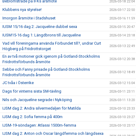
Beblomstrade på IFKs årsmöte
2026-03-18 22:04
Klubbens nya styrelse!
2026-03-17 22:50
Imorgon årsmöte i Stadshuset
2026-03-16 11:59
IUSM 15/16 dag 2: Jacqueline dubbel sexa
2026-03-15 20:47
IUSM15-16 dag 1: Längdbrons till Jacqueline
2026-03-14 23:18
Vad vill föreningarna använda Förbundet till?, undrar Curt
2026-03-13 22:49
Högberg på Friidrottstorget
En av två motioner gick igenom på Gotland-Stockholms
2026-03-12 20:38
Friidrottsförbunds årsmöte
Sebbe och Fanny prisade på Gotland-Stockholms
2026-03-12 18:49
Friidrottsförbunds årsmöte
JC tvåa i Österrike
2026-03-12 15:04
Dags för vinterns sista SM-tävling
2026-03-11 23:11
Nils och Jacqueline segrade i Nyköping
2026-03-11 13:20
IJSM dag 2: Andra silvermedaljen för Matilda
2026-03-10 23:33
IJSM dag 2: Sofia femma på 400m
2026-03-10 23:27
IJSM-19-söndagen: Atlassi 1500m-femma
2026-03-10 23:17
IJSM dag 2: Anton och Oscar längdfemma och längdsexa