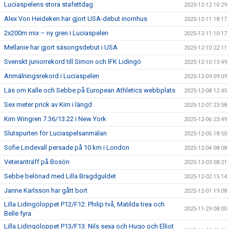
Luciaspelens stora stafettdag
2025-12-12 10:29
Alex Von Heideken har gjort USA-debut inomhus
2025-12-11 18:17
2x200m mix – ny gren i Luciaspelen
2025-12-11 10:17
Mellanie har gjort säsongsdebut i USA
2025-12-10 22:11
Svenskt juniorrekord till Simon och IFK Lidingö
2025-12-10 13:49
Anmälningsrekord i Luciaspelen
2025-12-09 09:09
Läs om Kalle och Sebbe på European Athletics webbplats
2025-12-08 12:45
Sex meter prick av Kim i längd
2025-12-07 23:58
Kim Wingren 7.36/13.22 i New York
2025-12-06 23:49
Slutspurten för Luciaspelsanmälan
2025-12-05 18:50
Sofie Lindevall persade på 10 km i London
2025-12-04 08:08
Veteranträff på Bosön
2025-12-03 08:21
Sebbe belönad med Lilla Bragdguldet
2025-12-02 15:14
Janne Karlsson har gått bort
2025-12-01 19:08
Lilla Lidingöloppet P12/F12: Philip två, Matilda trea och
2025-11-29 08:00
Belle fyra
Lilla Lidingöloppet P13/F13: Nils sexa och Hugo och Elliot