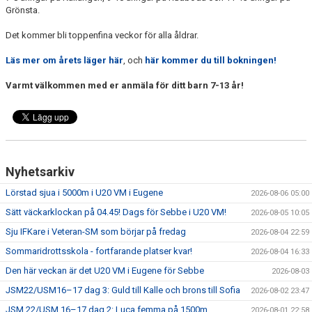
Grönsta.
Det kommer bli toppenfina veckor för alla åldrar.
Läs mer om årets läger här
, och
här kommer du till bokningen!
Varmt välkommen med er anmäla för ditt barn 7-13 år!
Nyhetsarkiv
Lörstad sjua i 5000m i U20 VM i Eugene
2026-08-06 05:00
Sätt väckarklockan på 04.45! Dags för Sebbe i U20 VM!
2026-08-05 10:05
Sju IFKare i Veteran-SM som börjar på fredag
2026-08-04 22:59
Sommaridrottsskola - fortfarande platser kvar!
2026-08-04 16:33
Den här veckan är det U20 VM i Eugene för Sebbe
2026-08-03
JSM22/USM16–17 dag 3: Guld till Kalle och brons till Sofia
2026-08-02 23:47
JSM 22/USM 16–17 dag 2: Luca femma på 1500m
2026-08-01 22:58