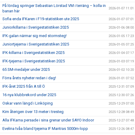
På lördag springer Sebastian Lörstad VM i terräng – kolla in
2026-01-07 11:01
banan här
Sofia enda IFKaren i F19-statistiken ute 2025
2026-01-07 07:01
Juniorkillarna i Sverigestatistiken 2025
2026-01-06 08:00
IFK-galan närmar sig med stormsteg!
2026-01-05 17:23
Juniortjejerna i Sverigestatistiken 2025
2026-01-05 07:25
IFK-killarna i Sverigestatistiken 2025
2026-01-04 07:17
IFK-tjejerna i Sverigestatistiken 2025
2026-01-03 07:19
65 SM-medaljer under 2025
2026-01-02 10:20
Förra årets nyheter redan i dag!
2026-01-01 07:52
IFK-året 2025 från A till Ö
2025-12-31 07:09
16 nya klubbrekord under 2025
2025-12-30 07:26
Oskar vann längd i Linköping
2025-12-29 07:00
Kim återigen över 13 meter i tresteg
2025-12-28 08:49
Alla IFKarna persade i sina grenar under SAYO Indoor
2025-12-27 07:48
Evelina tvåa bland tjejerna IF Mantras 5000m-lopp
2025-12-26 08:47