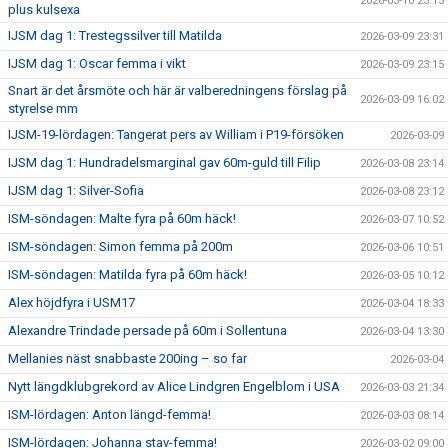
2026-03-10 23:15
plus kulsexa
IJSM dag 1: Trestegssilver till Matilda
2026-03-09 23:31
IJSM dag 1: Oscar femma i vikt
2026-03-09 23:15
Snart är det årsmöte och här är valberedningens förslag på
2026-03-09 16:02
styrelse mm
IJSM-19-lördagen: Tangerat pers av William i P19-försöken
2026-03-09
IJSM dag 1: Hundradelsmarginal gav 60m-guld till Filip
2026-03-08 23:14
IJSM dag 1: Silver-Sofia
2026-03-08 23:12
ISM-söndagen: Malte fyra på 60m häck!
2026-03-07 10:52
ISM-söndagen: Simon femma på 200m
2026-03-06 10:51
ISM-söndagen: Matilda fyra på 60m häck!
2026-03-05 10:12
Alex höjdfyra i USM17
2026-03-04 18:33
Alexandre Trindade persade på 60m i Sollentuna
2026-03-04 13:30
Mellanies näst snabbaste 200ing – so far
2026-03-04
Nytt längdklubgrekord av Alice Lindgren Engelblom i USA
2026-03-03 21:34
ISM-lördagen: Anton längd-femma!
2026-03-03 08:14
ISM-lördagen: Johanna stav-femma!
2026-03-02 09:00