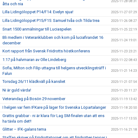
2025-11-28 08:31
åtta och nia
Lilla Lidingöloppet P14/F14: Evelyn sjua!
2025-11-27 07:29
Lilla Lidingöloppet P15/F15: Samuel tvåa och Tilda trea
2025-11-26 08:27
Snart 1500 anmälningar till Luciaspelen
2025-11-25 22:19
Bli medlem i Veteranklubben och kom på luciafirandet 16
2025-11-24 19:01
december
Kort rapport från Svensk Friidrotts höstkonferens
2025-11-23 23:21
1:17 på halvmaran av Olle Lindeberg
2025-11-22 08:43
Sofia, Milton och Filip uttagna till helgens utvecklingsträff i
2025-11-21 14:23
Falun
Torsdag 26/11 klädkväll på kansliet
2025-11-21 07:54
Ni är guld värda!
2025-11-20 11:27
Veterandag på Bosön 29 november
2025-11-19 13:42
I helgen var fem IFKare på läger för Svenska Löpartalanger
2025-11-18 20:50
Grattis grabbar - ni är klara för Lag SM-finalen utan att ens
2025-11-17 13:55
ha tävla om det!!
Glitter – IFK-galans tema
2025-11-16 21:18
Staffan skriver på Friidrottstorget om att friidrotten tappar i