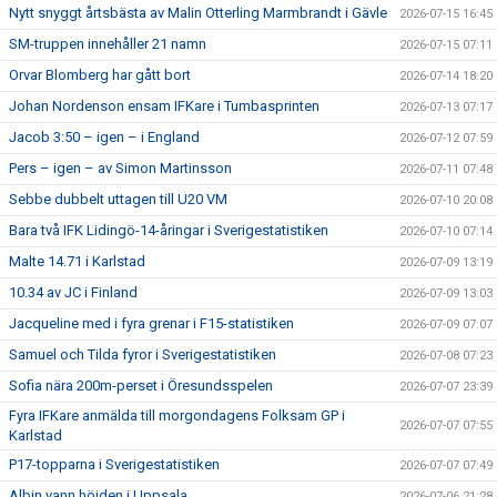
Nytt snyggt årtsbästa av Malin Otterling Marmbrandt i Gävle
2026-07-15 16:45
SM-truppen innehåller 21 namn
2026-07-15 07:11
Orvar Blomberg har gått bort
2026-07-14 18:20
Johan Nordenson ensam IFKare i Tumbasprinten
2026-07-13 07:17
Jacob 3:50 – igen – i England
2026-07-12 07:59
Pers – igen – av Simon Martinsson
2026-07-11 07:48
Sebbe dubbelt uttagen till U20 VM
2026-07-10 20:08
Bara två IFK Lidingö-14-åringar i Sverigestatistiken
2026-07-10 07:14
Malte 14.71 i Karlstad
2026-07-09 13:19
10.34 av JC i Finland
2026-07-09 13:03
Jacqueline med i fyra grenar i F15-statistiken
2026-07-09 07:07
Samuel och Tilda fyror i Sverigestatistiken
2026-07-08 07:23
Sofia nära 200m-perset i Öresundsspelen
2026-07-07 23:39
Fyra IFKare anmälda till morgondagens Folksam GP i
2026-07-07 07:55
Karlstad
P17-topparna i Sverigestatistiken
2026-07-07 07:49
Albin vann höjden i Uppsala
2026-07-06 21:28