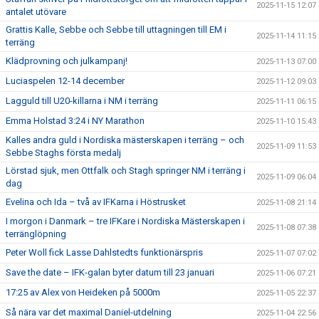
2025-11-15 12:07
antalet utövare
Grattis Kalle, Sebbe och Sebbe till uttagningen till EM i
2025-11-14 11:15
terräng
Klädprovning och julkampanj!
2025-11-13 07:00
Luciaspelen 12-14 december
2025-11-12 09:03
Lagguld till U20-killarna i NM i terräng
2025-11-11 06:15
Emma Holstad 3:24 i NY Marathon
2025-11-10 15:43
Kalles andra guld i Nordiska mästerskapen i terräng – och
2025-11-09 11:53
Sebbe Staghs första medalj
Lörstad sjuk, men Ottfalk och Stagh springer NM i terräng i
2025-11-09 06:04
dag
Evelina och Ida – två av IFKarna i Höstrusket
2025-11-08 21:14
I morgon i Danmark – tre IFKare i Nordiska Mästerskapen i
2025-11-08 07:38
terränglöpning
Peter Woll fick Lasse Dahlstedts funktionärspris
2025-11-07 07:02
Save the date – IFK-galan byter datum till 23 januari
2025-11-06 07:21
17:25 av Alex von Heideken på 5000m
2025-11-05 22:37
Så nära var det maximal Daniel-utdelning
2025-11-04 22:56