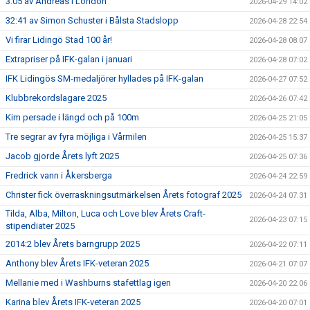
3:05 av Andreas i London
2026-04-29 14:02
32:41 av Simon Schuster i Bålsta Stadslopp
2026-04-28 22:54
Vi firar Lidingö Stad 100 år!
2026-04-28 08:07
Extrapriser på IFK-galan i januari
2026-04-28 07:02
IFK Lidingös SM-medaljörer hyllades på IFK-galan
2026-04-27 07:52
Klubbrekordslagare 2025
2026-04-26 07:42
Kim persade i längd och på 100m
2026-04-25 21:05
Tre segrar av fyra möjliga i Vårmilen
2026-04-25 15:37
Jacob gjorde Årets lyft 2025
2026-04-25 07:36
Fredrick vann i Åkersberga
2026-04-24 22:59
Christer fick överraskningsutmärkelsen Årets fotograf 2025
2026-04-24 07:31
Tilda, Alba, Milton, Luca och Love blev Årets Craft-
2026-04-23 07:15
stipendiater 2025
2014:2 blev Årets barngrupp 2025
2026-04-22 07:11
Anthony blev Årets IFK-veteran 2025
2026-04-21 07:07
Mellanie med i Washburns stafettlag igen
2026-04-20 22:06
Karina blev Årets IFK-veteran 2025
2026-04-20 07:01