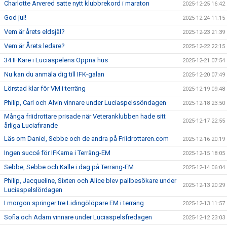
Charlotte Arvered satte nytt klubbrekord i maraton
2025-12-25 16:42
God jul!
2025-12-24 11:15
Vem är årets eldsjäl?
2025-12-23 21:39
Vem är Årets ledare?
2025-12-22 22:15
34 IFKare i Luciaspelens Öppna hus
2025-12-21 07:54
Nu kan du anmäla dig till IFK-galan
2025-12-20 07:49
Lörstad klar för VM i terräng
2025-12-19 09:48
Philip, Carl och Alvin vinnare under Luciaspelssöndagen
2025-12-18 23:50
Många friidrottare prisade när Veteranklubben hade sitt
2025-12-17 22:55
årliga Luciafirande
Läs om Daniel, Sebbe och de andra på Friidrottaren.com
2025-12-16 20:19
Ingen succé för IFKarna i Terräng-EM
2025-12-15 18:05
Sebbe, Sebbe och Kalle i dag på Terräng-EM
2025-12-14 06:04
Philip, Jacqueline, Sixten och Alice blev pallbesökare under
2025-12-13 20:29
Luciaspelslördagen
I morgon springer tre Lidingölöpare EM i terräng
2025-12-13 11:57
Sofia och Adam vinnare under Luciaspelsfredagen
2025-12-12 23:03