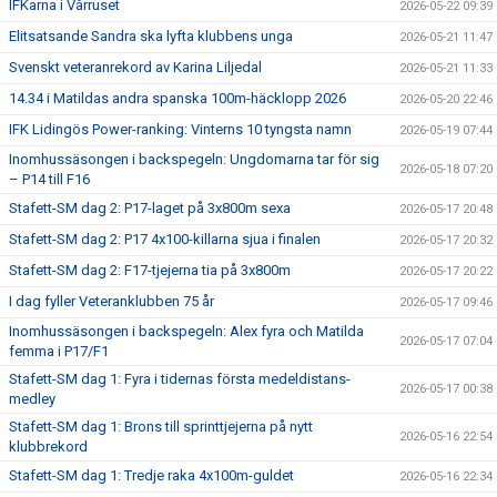
IFKarna i Vårruset
2026-05-22 09:39
Elitsatsande Sandra ska lyfta klubbens unga
2026-05-21 11:47
Svenskt veteranrekord av Karina Liljedal
2026-05-21 11:33
14.34 i Matildas andra spanska 100m-häcklopp 2026
2026-05-20 22:46
IFK Lidingös Power-ranking: Vinterns 10 tyngsta namn
2026-05-19 07:44
Inomhussäsongen i backspegeln: Ungdomarna tar för sig
2026-05-18 07:20
– P14 till F16
Stafett-SM dag 2: P17-laget på 3x800m sexa
2026-05-17 20:48
Stafett-SM dag 2: P17 4x100-killarna sjua i finalen
2026-05-17 20:32
Stafett-SM dag 2: F17-tjejerna tia på 3x800m
2026-05-17 20:22
I dag fyller Veteranklubben 75 år
2026-05-17 09:46
Inomhussäsongen i backspegeln: Alex fyra och Matilda
2026-05-17 07:04
femma i P17/F1
Stafett-SM dag 1: Fyra i tidernas första medeldistans-
2026-05-17 00:38
medley
Stafett-SM dag 1: Brons till sprinttjejerna på nytt
2026-05-16 22:54
klubbrekord
Stafett-SM dag 1: Tredje raka 4x100m-guldet
2026-05-16 22:34