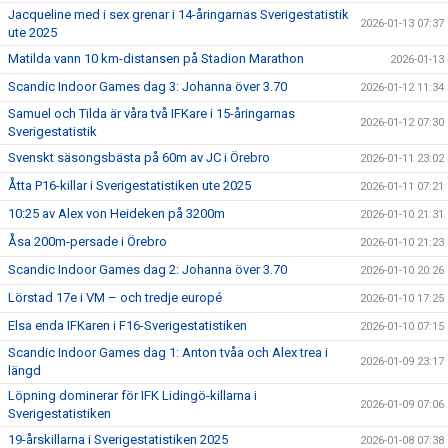
Jacqueline med i sex grenar i 14-åringarnas Sverigestatistik
2026-01-13 07:37
ute 2025
Matilda vann 10 km-distansen på Stadion Marathon
2026-01-13
Scandic Indoor Games dag 3: Johanna över 3.70
2026-01-12 11:34
Samuel och Tilda är våra två IFKare i 15-åringarnas
2026-01-12 07:30
Sverigestatistik
Svenskt säsongsbästa på 60m av JC i Örebro
2026-01-11 23:02
Åtta P16-killar i Sverigestatistiken ute 2025
2026-01-11 07:21
10:25 av Alex von Heideken på 3200m
2026-01-10 21:31
Åsa 200m-persade i Örebro
2026-01-10 21:23
Scandic Indoor Games dag 2: Johanna över 3.70
2026-01-10 20:26
Lörstad 17e i VM – och tredje europé
2026-01-10 17:25
Elsa enda IFKaren i F16-Sverigestatistiken
2026-01-10 07:15
Scandic Indoor Games dag 1: Anton tvåa och Alex trea i
2026-01-09 23:17
längd
Löpning dominerar för IFK Lidingö-killarna i
2026-01-09 07:06
Sverigestatistiken
19-årskillarna i Sverigestatistiken 2025
2026-01-08 07:38