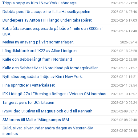
Trippla hopp av Kim i New York i söndags
2026-02-17 21:28
Dubbla pers för Jacqueline i Lilla Hässelbyspelen
2026-02-16 07:46
Dunderpers av Anton HH i längd under Rakaspåret
2026-02-15 17:03
Ebba åttasekunderspersade på både 1 mile och 3000m i
2026-02-14 17:40
USA
Melina ny ansvarig på vårt sommarläger!
2026-02-14
Längdklubbrekord i K22 av Alice Lindgren
2026-02-13 23:20
Kalle och Sebbe långt fram i Nordirland
2026-02-12 23:58
Kalle och Sebbe tävlar i Nordirland på torsdagskvällen
2026-02-11 21:57
Nytt säsoongsbästa i höjd av Kim i New York.
2026-02-11 14:21
Fina sprinttider i Vinterkalaset
2026-02-11 09:54
IFK Lidingö 27a i Föreningstävlingen i Veteran-SM inomhus
2026-02-10 13:57
Tangerat pers för JC i Litauen
2026-02-10 09:24
IVSM, dag 3: Silver till Magnus och guld till Kenneth
2026-02-09 09:17
SM-brons till Malte i Mångkamps-ISM
2026-02-08 22:40
Guld, silver, silver under andra dagen av Veteran-SM
2026-02-07 23:48
inomhus