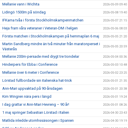
Mellanie vann i Wichita
2026-05-09 09:40
Lidingö 1500m på söndag
2026-05-08 19:40
IFKarna tvåa i första Stockholmskampenmatchen
2026-05-07 21:15
Heja fram våra veteraner i Veteran-DM i helgen
2026-05-06 08:03
Första matchen i Stockholmskampen på hemmaplan 6 maj
2026-05-05 21:20
Martin Sandberg mindre än två minuter från maratonperset i
2026-05-05 20:59
Västerås
Mellanie 200m-persade med drygt tre tiondelar
2026-05-04 00:36
Hinderpers för Ebba i Conference
2026-05-03 10:48
Mellanie över 6 meter i Conference
2026-05-02 23:25
Lörstad fullbordade sin italienska hat-trick
2026-05-01 21:35
Ann-Mari uppvaktad på 90-årsdagen
2026-05-01 20:38
Kim Wingren nära pers i längd
2026-05-01 19:24
I dag grattar vi Ann-Mari Hevreng – 90 år!
2026-05-01 08:26
1 maj springer Sebastian Lörstad i Italien
2026-04-30 23:43
Matlida inledde utomhssäsongen i Spanien
2026-04-30 19:19