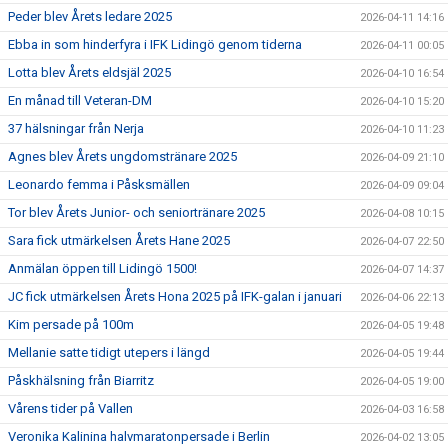
Peder blev Årets ledare 2025
2026-04-11 14:16
Ebba in som hinderfyra i IFK Lidingö genom tiderna
2026-04-11 00:05
Lotta blev Årets eldsjäl 2025
2026-04-10 16:54
En månad till Veteran-DM
2026-04-10 15:20
37 hälsningar från Nerja
2026-04-10 11:23
Agnes blev Årets ungdomstränare 2025
2026-04-09 21:10
Leonardo femma i Påsksmällen
2026-04-09 09:04
Tor blev Årets Junior- och seniortränare 2025
2026-04-08 10:15
Sara fick utmärkelsen Årets Hane 2025
2026-04-07 22:50
Anmälan öppen till Lidingö 1500!
2026-04-07 14:37
JC fick utmärkelsen Årets Hona 2025 på IFK-galan i januari
2026-04-06 22:13
Kim persade på 100m
2026-04-05 19:48
Mellanie satte tidigt utepers i längd
2026-04-05 19:44
Påskhälsning från Biarritz
2026-04-05 19:00
Vårens tider på Vallen
2026-04-03 16:58
Veronika Kalinina halvmaratonpersade i Berlin
2026-04-02 13:05