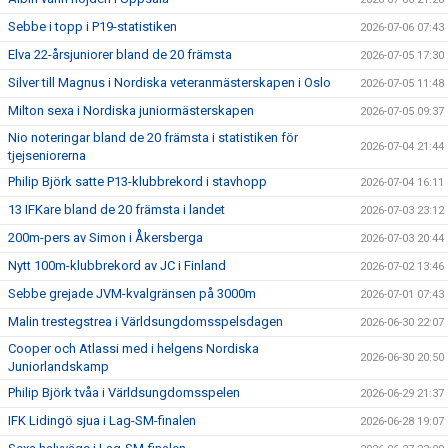
Sebbe i topp i P19-statistiken
2026-07-06 07:43
Elva 22-årsjuniorer bland de 20 främsta
2026-07-05 17:30
Silver till Magnus i Nordiska veteranmästerskapen i Oslo
2026-07-05 11:48
Milton sexa i Nordiska juniormästerskapen
2026-07-05 09:37
Nio noteringar bland de 20 främsta i statistiken för
2026-07-04 21:44
tjejseniorerna
Philip Björk satte P13-klubbrekord i stavhopp
2026-07-04 16:11
13 IFKare bland de 20 främsta i landet
2026-07-03 23:12
200m-pers av Simon i Åkersberga
2026-07-03 20:44
Nytt 100m-klubbrekord av JC i Finland
2026-07-02 13:46
Sebbe grejade JVM-kvalgränsen på 3000m
2026-07-01 07:43
Malin trestegstrea i Världsungdomsspelsdagen
2026-06-30 22:07
Cooper och Atlassi med i helgens Nordiska
2026-06-30 20:50
Juniorlandskamp
Philip Björk tvåa i Världsungdomsspelen
2026-06-29 21:37
IFK Lidingö sjua i Lag-SM-finalen
2026-06-28 19:07