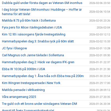
Dubbla guld under första dagen av Veteran-SM inomhus
2026-02-06 23:50
I dag börjar Veteran-SM inomhus i Huddinge – Hoffer är
2026-02-06 10:54
hemma för att tävla!
Matilda 8.73 på 60m häck i Sollentuna
2026-02-05 23:26
Fyra pers för Alice i tävlingsdebuten i USA
2026-02-04
Kim 12.93 i säsongens fjärde trestegstävling
2026-02-03 12:12
Hammarbyspelen dag 3: Snabba ryck på 60m slätt
2026-02-02 15:33
JC fyra i Glasgow
2026-02-01 13:28
Carl Magnus och Janne tävlade i Sollentuna
2026-02-01 09:30
Hammarbyspelen dag 2: Häck var dagens IFK-gren
2026-01-31 22:37
Ebba W 10:36 på 3000m i USA
2026-01-31 21:30
Hammarbyspelen dag 1: Åsa tvåa och Ebba trea på 200m
2026-01-30 23:54
Kim Wingren trestegspersade i New York
2026-01-29 17:00
Matilda persade i viktkastning
2026-01-28 09:12
Våra arrangemang 2025
2026-01-27 20:35
Tre guld och ett brons under söndagens Veteran-DM
2026-01-26 20:34
Anmäl till årets Sommaridrottsskola!
2026-01-26