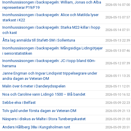
Inomhussäsongen i backspegeln: William, Jonas och Alba
2026-05-16 07:00
representerar P19/F19
Inomhussäsongen i backspegeln: Alice och Matilda lyser
2026-05-15 07:57
starkast i K22
Inomhussäsongen i backspegeln: Starka M22-killar i hopp
2026-05-14 07:51
och kast
Åtta lag anmälda till Stafett-SM i Sollentuna
2026-05-13 22:39
Inomhussäsongen i backspegeln: Mångsidiga Lidingötjejer
2026-05-13 07:46
i seniorstatistiken
Inomhussäsongen i backspegeln: JC i topp bland 60m-
2026-05-12 07:39
herrarna
Janne Engman och Ingvar Lindqvist trippelsegrare under
2026-05-11 13:25
andra dagen av Veteran-DM
Malin över 6 meter i Danderydsspelen
2026-05-11 12:01
Noa och Caroline vann Lidingö 1500 – Blå bandet
2026-05-10 16:52
Sebbe elva i Belfast
2026-05-09 22:23
Tolv guld under första dagen av Veteran-DM
2026-05-09 21:13
Näspers i diskus av Malte i Stora Turebergskastet
2026-05-09 21:03
Anders Hållberg 38a i Kungsholmen runt
2026-05-09 20:51