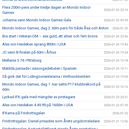
Flera 200m-pers under tredje dagen av Mondo Indoor
2026-01-25 23:14
Games
Johanna vann Mondo Indoor Games Gala
2026-01-25 09:39
Mondo Indoor Games, dag 2: 60m-pers för både Åsa och Anton
2026-01-25
Bra start i Veteran-DM – sex guld, ett silver och fem brons
2026-01-24 23:46
Alex von Heideken sprang 800m i USA
2026-01-24 19:45
JC vann B-finalen på 60m i Århus
2026-01-24 19:24
Mellanie 5.74 i Pittsburg
2026-01-24 19:18
Matilda persade i säsongsdebuten i Spanien
2026-01-24 19:11
Så gick det för Lidingöorienterarna i Vinthundsvintern
2026-01-24 19:03
Mondo Indoor Games, dag 1: Ivar satte P17-klubbrekord på
2026-01-24 10:16
60m
Lyckad IFK-gala med mängder av pristagare
2026-01-23 23:51
Alex von Heideken 4.49.99 på 1600m i USA
2026-01-22 07:39
IFKarna på Friidrottsgalan
2026-01-22
Friidrottsgalan: Daniel prisades som Årets ungdomsledare
2026-01-21 12:56
Friidrottsgalan: Kortastafettlaget gjorde Årets prestation i