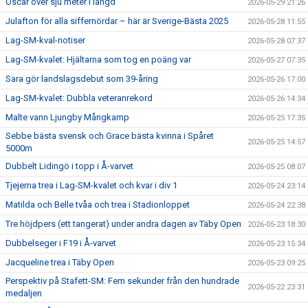
Oscar över sju meter i längd
2026-05-29 21:26
Julafton för alla siffernördar – här är Sverige-Bästa 2025
2026-05-28 11:55
Lag-SM-kval-notiser
2026-05-28 07:37
Lag-SM-kvalet: Hjältarna som tog en poäng var
2026-05-27 07:35
Sara gör landslagsdebut som 39-åring
2026-05-26 17:00
Lag-SM-kvalet: Dubbla veteranrekord
2026-05-26 14:34
Malte vann Ljungby Mångkamp
2026-05-25 17:35
Sebbe bästa svensk och Grace bästa kvinna i Spåret
2026-05-25 14:57
5000m
Dubbelt Lidingö i topp i Å-varvet
2026-05-25 08:07
Tjejerna trea i Lag-SM-kvalet och kvar i div 1
2026-05-24 23:14
Matilda och Belle tvåa och trea i Stadionloppet
2026-05-24 22:38
Tre höjdpers (ett tangerat) under andra dagen av Täby Open
2026-05-23 18:30
Dubbelseger i F19 i Å-varvet
2026-05-23 15:34
Jacqueline trea i Täby Open
2026-05-23 09:25
Perspektiv på Stafett-SM: Fem sekunder från den hundrade
2026-05-22 23:31
medaljen