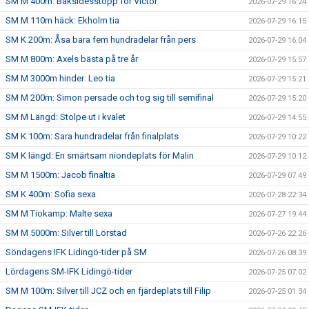
SM M 400m: Baksidesstopp för Victor
2026-07-29 16:24
SM M 110m häck: Ekholm tia
2026-07-29 16:15
SM K 200m: Åsa bara fem hundradelar från pers
2026-07-29 16:04
SM M 800m: Axels bästa på tre år
2026-07-29 15:57
SM M 3000m hinder: Leo tia
2026-07-29 15:21
SM M 200m: Simon persade och tog sig till semifinal
2026-07-29 15:20
SM M Längd: Stolpe ut i kvalet
2026-07-29 14:55
SM K 100m: Sara hundradelar från finalplats
2026-07-29 10:22
SM K längd: En smärtsam niondeplats för Malin
2026-07-29 10:12
SM M 1500m: Jacob finaltia
2026-07-29 07:49
SM K 400m: Sofia sexa
2026-07-28 22:34
SM M Tiokamp: Malte sexa
2026-07-27 19:44
SM M 5000m: Silver till Lörstad
2026-07-26 22:26
Söndagens IFK Lidingö-tider på SM
2026-07-26 08:39
Lördagens SM-IFK Lidingö-tider
2026-07-25 07:02
SM M 100m: Silver till JCZ och en fjärdeplats till Filip
2026-07-25 01:34