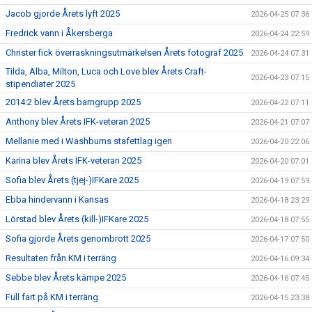
Jacob gjorde Årets lyft 2025
2026-04-25 07:36
Fredrick vann i Åkersberga
2026-04-24 22:59
Christer fick överraskningsutmärkelsen Årets fotograf 2025
2026-04-24 07:31
Tilda, Alba, Milton, Luca och Love blev Årets Craft-
2026-04-23 07:15
stipendiater 2025
2014:2 blev Årets barngrupp 2025
2026-04-22 07:11
Anthony blev Årets IFK-veteran 2025
2026-04-21 07:07
Mellanie med i Washburns stafettlag igen
2026-04-20 22:06
Karina blev Årets IFK-veteran 2025
2026-04-20 07:01
Sofia blev Årets (tjej-)IFKare 2025
2026-04-19 07:59
Ebba hindervann i Kansas
2026-04-18 23:29
Lörstad blev Årets (kill-)IFKare 2025
2026-04-18 07:55
Sofia gjorde Årets genombrott 2025
2026-04-17 07:50
Resultaten från KM i terräng
2026-04-16 09:34
Sebbe blev Årets kämpe 2025
2026-04-16 07:45
Full fart på KM i terräng
2026-04-15 23:38