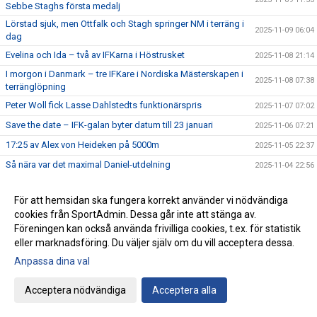
Sebbe Staghs första medalj
Lörstad sjuk, men Ottfalk och Stagh springer NM i terräng i
2025-11-09 06:04
dag
Evelina och Ida – två av IFKarna i Höstrusket
2025-11-08 21:14
I morgon i Danmark – tre IFKare i Nordiska Mästerskapen i
2025-11-08 07:38
terränglöpning
Peter Woll fick Lasse Dahlstedts funktionärspris
2025-11-07 07:02
Save the date – IFK-galan byter datum till 23 januari
2025-11-06 07:21
17:25 av Alex von Heideken på 5000m
2025-11-05 22:37
Så nära var det maximal Daniel-utdelning
2025-11-04 22:56
Årets fjärde Bulle är ute nu
2025-11-03 07:22
För att hemsidan ska fungera korrekt använder vi nödvändiga
IFK tia i SM-pokalen
2025-11-02 23:22
cookies från SportAdmin. Dessa går inte att stänga av.
Emma Holstad 1:35 på halvmaran
2025-11-01 22:35
Föreningen kan också använda frivilliga cookies, t.ex. för statistik
eller marknadsföring. Du väljer själv om du vill acceptera dessa.
Terräng-SM: 18 IFK Lidingö-lag i Mix-stafetten
2025-10-31 07:06
Anpassa dina val
Terräng-SM: Luddes sista lopp i IFKs blåvita tävlingsdräkt
2025-10-30 07:01
Terräng-SM: Tilda sjua i F15
2025-10-29 07:00
Acceptera nödvändiga
Acceptera alla
Terräng-SM: Veteranerna femma i lag
2025-10-28 23:29