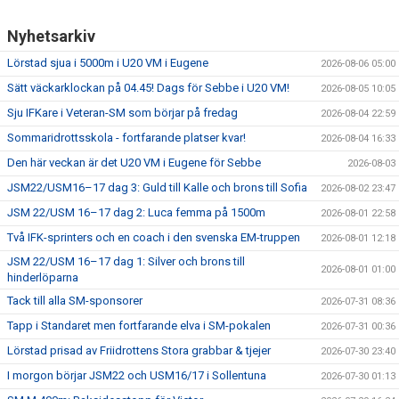
Nyhetsarkiv
Lörstad sjua i 5000m i U20 VM i Eugene
2026-08-06 05:00
Sätt väckarklockan på 04.45! Dags för Sebbe i U20 VM!
2026-08-05 10:05
Sju IFKare i Veteran-SM som börjar på fredag
2026-08-04 22:59
Sommaridrottsskola - fortfarande platser kvar!
2026-08-04 16:33
Den här veckan är det U20 VM i Eugene för Sebbe
2026-08-03
JSM22/USM16–17 dag 3: Guld till Kalle och brons till Sofia
2026-08-02 23:47
JSM 22/USM 16–17 dag 2: Luca femma på 1500m
2026-08-01 22:58
Två IFK-sprinters och en coach i den svenska EM-truppen
2026-08-01 12:18
JSM 22/USM 16–17 dag 1: Silver och brons till
2026-08-01 01:00
hinderlöparna
Tack till alla SM-sponsorer
2026-07-31 08:36
Tapp i Standaret men fortfarande elva i SM-pokalen
2026-07-31 00:36
Lörstad prisad av Friidrottens Stora grabbar & tjejer
2026-07-30 23:40
I morgon börjar JSM22 och USM16/17 i Sollentuna
2026-07-30 01:13