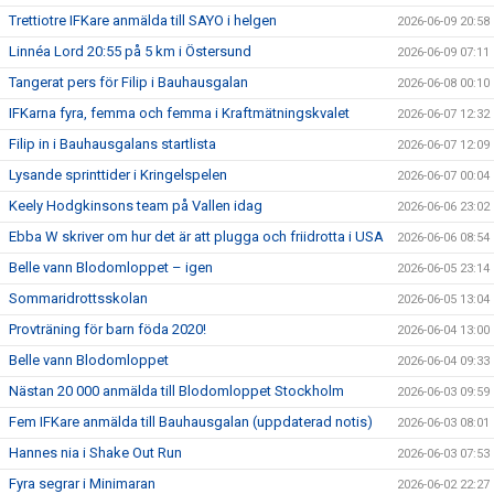
Trettiotre IFKare anmälda till SAYO i helgen
2026-06-09 20:58
Linnéa Lord 20:55 på 5 km i Östersund
2026-06-09 07:11
Tangerat pers för Filip i Bauhausgalan
2026-06-08 00:10
IFKarna fyra, femma och femma i Kraftmätningskvalet
2026-06-07 12:32
Filip in i Bauhausgalans startlista
2026-06-07 12:09
Lysande sprinttider i Kringelspelen
2026-06-07 00:04
Keely Hodgkinsons team på Vallen idag
2026-06-06 23:02
Ebba W skriver om hur det är att plugga och friidrotta i USA
2026-06-06 08:54
Belle vann Blodomloppet – igen
2026-06-05 23:14
Sommaridrottsskolan
2026-06-05 13:04
Provträning för barn föda 2020!
2026-06-04 13:00
Belle vann Blodomloppet
2026-06-04 09:33
Nästan 20 000 anmälda till Blodomloppet Stockholm
2026-06-03 09:59
Fem IFKare anmälda till Bauhausgalan (uppdaterad notis)
2026-06-03 08:01
Hannes nia i Shake Out Run
2026-06-03 07:53
Fyra segrar i Minimaran
2026-06-02 22:27