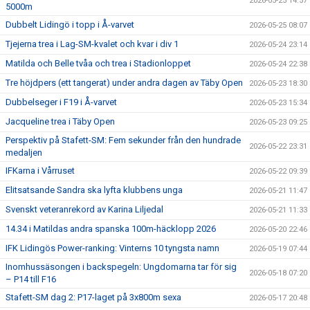
2026-05-25 14:57
5000m
Dubbelt Lidingö i topp i Å-varvet
2026-05-25 08:07
Tjejerna trea i Lag-SM-kvalet och kvar i div 1
2026-05-24 23:14
Matilda och Belle tvåa och trea i Stadionloppet
2026-05-24 22:38
Tre höjdpers (ett tangerat) under andra dagen av Täby Open
2026-05-23 18:30
Dubbelseger i F19 i Å-varvet
2026-05-23 15:34
Jacqueline trea i Täby Open
2026-05-23 09:25
Perspektiv på Stafett-SM: Fem sekunder från den hundrade
2026-05-22 23:31
medaljen
IFKarna i Vårruset
2026-05-22 09:39
Elitsatsande Sandra ska lyfta klubbens unga
2026-05-21 11:47
Svenskt veteranrekord av Karina Liljedal
2026-05-21 11:33
14.34 i Matildas andra spanska 100m-häcklopp 2026
2026-05-20 22:46
IFK Lidingös Power-ranking: Vinterns 10 tyngsta namn
2026-05-19 07:44
Inomhussäsongen i backspegeln: Ungdomarna tar för sig
2026-05-18 07:20
– P14 till F16
Stafett-SM dag 2: P17-laget på 3x800m sexa
2026-05-17 20:48