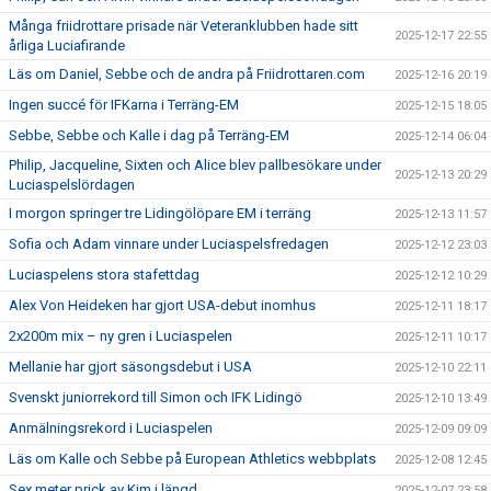
Många friidrottare prisade när Veteranklubben hade sitt
2025-12-17 22:55
årliga Luciafirande
Läs om Daniel, Sebbe och de andra på Friidrottaren.com
2025-12-16 20:19
Ingen succé för IFKarna i Terräng-EM
2025-12-15 18:05
Sebbe, Sebbe och Kalle i dag på Terräng-EM
2025-12-14 06:04
Philip, Jacqueline, Sixten och Alice blev pallbesökare under
2025-12-13 20:29
Luciaspelslördagen
I morgon springer tre Lidingölöpare EM i terräng
2025-12-13 11:57
Sofia och Adam vinnare under Luciaspelsfredagen
2025-12-12 23:03
Luciaspelens stora stafettdag
2025-12-12 10:29
Alex Von Heideken har gjort USA-debut inomhus
2025-12-11 18:17
2x200m mix – ny gren i Luciaspelen
2025-12-11 10:17
Mellanie har gjort säsongsdebut i USA
2025-12-10 22:11
Svenskt juniorrekord till Simon och IFK Lidingö
2025-12-10 13:49
Anmälningsrekord i Luciaspelen
2025-12-09 09:09
Läs om Kalle och Sebbe på European Athletics webbplats
2025-12-08 12:45
Sex meter prick av Kim i längd
2025-12-07 23:58