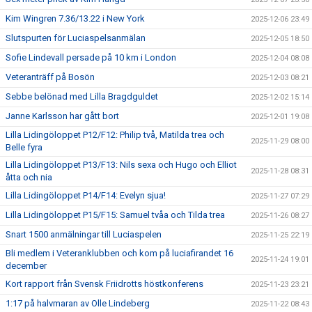
Kim Wingren 7.36/13.22 i New York
2025-12-06 23:49
Slutspurten för Luciaspelsanmälan
2025-12-05 18:50
Sofie Lindevall persade på 10 km i London
2025-12-04 08:08
Veteranträff på Bosön
2025-12-03 08:21
Sebbe belönad med Lilla Bragdguldet
2025-12-02 15:14
Janne Karlsson har gått bort
2025-12-01 19:08
Lilla Lidingöloppet P12/F12: Philip två, Matilda trea och
2025-11-29 08:00
Belle fyra
Lilla Lidingöloppet P13/F13: Nils sexa och Hugo och Elliot
2025-11-28 08:31
åtta och nia
Lilla Lidingöloppet P14/F14: Evelyn sjua!
2025-11-27 07:29
Lilla Lidingöloppet P15/F15: Samuel tvåa och Tilda trea
2025-11-26 08:27
Snart 1500 anmälningar till Luciaspelen
2025-11-25 22:19
Bli medlem i Veteranklubben och kom på luciafirandet 16
2025-11-24 19:01
december
Kort rapport från Svensk Friidrotts höstkonferens
2025-11-23 23:21
1:17 på halvmaran av Olle Lindeberg
2025-11-22 08:43