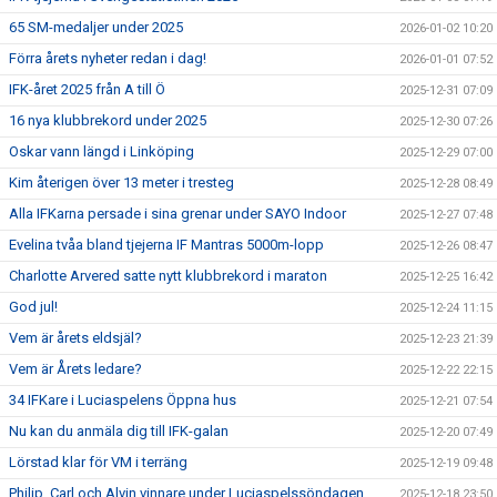
65 SM-medaljer under 2025
2026-01-02 10:20
Förra årets nyheter redan i dag!
2026-01-01 07:52
IFK-året 2025 från A till Ö
2025-12-31 07:09
16 nya klubbrekord under 2025
2025-12-30 07:26
Oskar vann längd i Linköping
2025-12-29 07:00
Kim återigen över 13 meter i tresteg
2025-12-28 08:49
Alla IFKarna persade i sina grenar under SAYO Indoor
2025-12-27 07:48
Evelina tvåa bland tjejerna IF Mantras 5000m-lopp
2025-12-26 08:47
Charlotte Arvered satte nytt klubbrekord i maraton
2025-12-25 16:42
God jul!
2025-12-24 11:15
Vem är årets eldsjäl?
2025-12-23 21:39
Vem är Årets ledare?
2025-12-22 22:15
34 IFKare i Luciaspelens Öppna hus
2025-12-21 07:54
Nu kan du anmäla dig till IFK-galan
2025-12-20 07:49
Lörstad klar för VM i terräng
2025-12-19 09:48
Philip, Carl och Alvin vinnare under Luciaspelssöndagen
2025-12-18 23:50