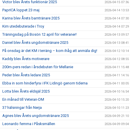
Victor blev Årets funktionär 2025
2026-04-15 07:36
PaprICA loppet 23 maj
2026-04-14 13:53
Karina blev Årets barntränare 2025
2026-04-14 07:30
Kim utedebuterade i Troy
2026-04-14 07:29
Träningsdag på Bosön 12 april för veteraner!
2026-04-13 09:57
Daniel blev Årets ungdomstränare 2025
2026-04-13 08:41
På onsdag är det KM i terräng – kom ihåg att anmäla dig!
2026-04-12 10:14
Kaddy blev Årets motiverare
2026-04-12 08:55
200m-pers redan i årsdebuten för Mellanie
2026-04-11 15:48
Peder blev Årets ledare 2025
2026-04-11 14:16
Ebba in som hinderfyra i IFK Lidingö genom tiderna
2026-04-11 00:05
Lotta blev Årets eldsjäl 2025
2026-04-10 16:54
En månad till Veteran-DM
2026-04-10 15:20
37 hälsningar från Nerja
2026-04-10 11:23
Agnes blev Årets ungdomstränare 2025
2026-04-09 21:10
Leonardo femma i Påsksmällen
2026-04-09 09:04