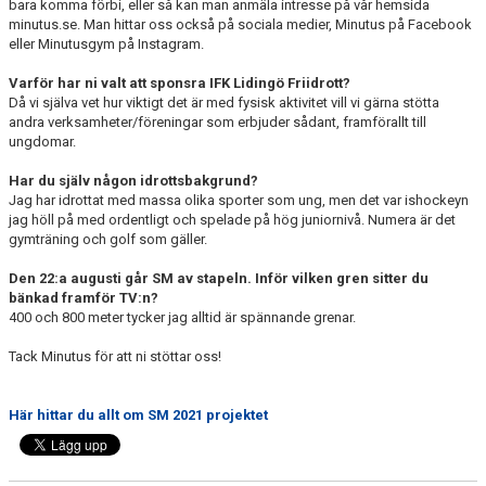
bara komma förbi, eller så kan man anmäla intresse på vår hemsida
minutus.se. Man hittar oss också på sociala medier, Minutus på Facebook
eller Minutusgym på Instagram.
Varför har ni valt att sponsra IFK Lidingö Friidrott?
Då vi själva vet hur viktigt det är med fysisk aktivitet vill vi gärna stötta
andra verksamheter/föreningar som erbjuder sådant, framförallt till
ungdomar.
Har du själv någon idrottsbakgrund?
Jag har idrottat med massa olika sporter som ung, men det var ishockeyn
jag höll på med ordentligt och spelade på hög juniornivå. Numera är det
gymträning och golf som gäller.
Den 22:a augusti går SM av stapeln. Inför vilken gren sitter du
bänkad framför TV:n?
400 och 800 meter tycker jag alltid är spännande grenar.
Tack Minutus för att ni stöttar oss!
Här hittar du allt om SM 2021 projektet