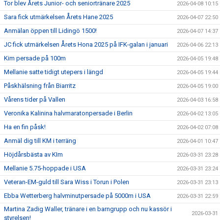
Tor blev Årets Junior- och seniortränare 2025
2026-04-08 10:15
Sara fick utmärkelsen Årets Hane 2025
2026-04-07 22:50
Anmälan öppen till Lidingö 1500!
2026-04-07 14:37
JC fick utmärkelsen Årets Hona 2025 på IFK-galan i januari
2026-04-06 22:13
Kim persade på 100m
2026-04-05 19:48
Mellanie satte tidigt utepers i längd
2026-04-05 19:44
Påskhälsning från Biarritz
2026-04-05 19:00
Vårens tider på Vallen
2026-04-03 16:58
Veronika Kalinina halvmaratonpersade i Berlin
2026-04-02 13:05
Ha en fin påsk!
2026-04-02 07:08
Anmäl dig till KM i terräng
2026-04-01 10:47
Höjdårsbästa av KIm
2026-03-31 23:28
Mellanie 5.75-hoppade i USA
2026-03-31 23:24
Veteran-EM-guld till Sara Wiss i Torun i Polen
2026-03-31 23:13
Ebba Wetterberg halvminutpersade på 5000m i USA
2026-03-31 22:59
Martina Zadig Waller, tränare i en barngrupp och nu kassör i
2026-03-31
styrelsen!