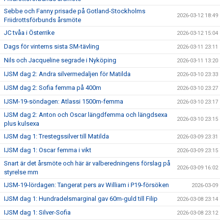
Sebbe och Fanny prisade på Gotland-Stockholms
2026-03-12 18:49
Friidrottsförbunds årsmöte
JC tvåa i Österrike
2026-03-12 15:04
Dags för vinterns sista SM-tävling
2026-03-11 23:11
Nils och Jacqueline segrade i Nyköping
2026-03-11 13:20
IJSM dag 2: Andra silvermedaljen för Matilda
2026-03-10 23:33
IJSM dag 2: Sofia femma på 400m
2026-03-10 23:27
IJSM-19-söndagen: Atlassi 1500m-femma
2026-03-10 23:17
IJSM dag 2: Anton och Oscar längdfemma och längdsexa
2026-03-10 23:15
plus kulsexa
IJSM dag 1: Trestegssilver till Matilda
2026-03-09 23:31
IJSM dag 1: Oscar femma i vikt
2026-03-09 23:15
Snart är det årsmöte och här är valberedningens förslag på
2026-03-09 16:02
styrelse mm
IJSM-19-lördagen: Tangerat pers av William i P19-försöken
2026-03-09
IJSM dag 1: Hundradelsmarginal gav 60m-guld till Filip
2026-03-08 23:14
IJSM dag 1: Silver-Sofia
2026-03-08 23:12