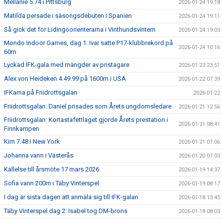
Mellanie 5.74 i Pittsburg
2026-01-24 19:18
Matilda persade i säsongsdebuten i Spanien
2026-01-24 19:11
Så gick det för Lidingöorienterarna i Vinthundsvintern
2026-01-24 19:03
Mondo Indoor Games, dag 1: Ivar satte P17-klubbrekord på
2026-01-24 10:16
60m
Lyckad IFK-gala med mängder av pristagare
2026-01-23 23:51
Alex von Heideken 4.49.99 på 1600m i USA
2026-01-22 07:39
IFKarna på Friidrottsgalan
2026-01-22
Friidrottsgalan: Daniel prisades som Årets ungdomsledare
2026-01-21 12:56
Friidrottsgalan: Kortastafettlaget gjorde Årets prestation i
2026-01-21 08:41
Finnkampen
Kim 7.48 i New York
2026-01-21 07:06
Johanna vann i Västerås
2026-01-20 07:03
Kallelse till årsmöte 17 mars 2026
2026-01-19 14:37
Sofia vann 200m i Täby Vinterspel
2026-01-19 08:17
I dag är sista dagen att anmäla sig till IFK-galan
2026-01-18 13:45
Täby Vinterspel dag 2: Isabel tog DM-brons
2026-01-18 08:03