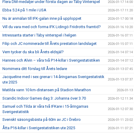
Flera DM-medaljer under första dagen av Täby Vinterspel
2026-01-17 14:00
Ebba 5:24 på 1 mile i USA
2026-01-17 11:20
Nu är anmälan till IFK-galan inne på upploppet
2026-01-17 00:18
Vill du vara med och forma IFK Lidingö Friidrotts framtid?
2026-01-16 10:20
Intressanta starter i Täby vinterspel i helgen
2026-01-16 07:11
Filip och JC nominerade till Årets prestation landslaget
2026-01-15 07:11
Vem tycker du ska bli Årets eldsjäl?
2026-01-14 07:14
Hannes och Alvin – våra två P14-killar i Sverigestatistiken
2026-01-14 07:12
Nomimera ditt förslag till Årets ledare
2026-01-13 07:45
Jacqueline med i sex grenar i 14-åringarnas Sverigestatistik
2026-01-13 07:37
ute 2025
Matilda vann 10 km-distansen på Stadion Marathon
2026-01-13
Scandic Indoor Games dag 3: Johanna över 3.70
2026-01-12 11:34
Samuel och Tilda är våra två IFKare i 15-åringarnas
2026-01-12 07:30
Sverigestatistik
Svenskt säsongsbästa på 60m av JC i Örebro
2026-01-11 23:02
Åtta P16-killar i Sverigestatistiken ute 2025
2026-01-11 07:21