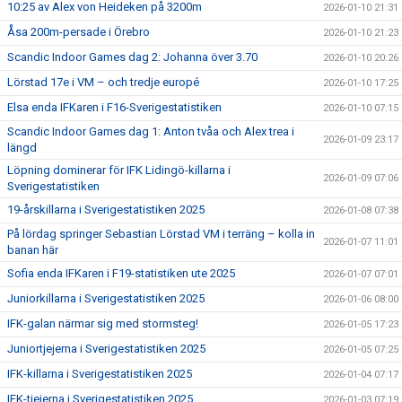
10:25 av Alex von Heideken på 3200m
2026-01-10 21:31
Åsa 200m-persade i Örebro
2026-01-10 21:23
Scandic Indoor Games dag 2: Johanna över 3.70
2026-01-10 20:26
Lörstad 17e i VM – och tredje europé
2026-01-10 17:25
Elsa enda IFKaren i F16-Sverigestatistiken
2026-01-10 07:15
Scandic Indoor Games dag 1: Anton tvåa och Alex trea i
2026-01-09 23:17
längd
Löpning dominerar för IFK Lidingö-killarna i
2026-01-09 07:06
Sverigestatistiken
19-årskillarna i Sverigestatistiken 2025
2026-01-08 07:38
På lördag springer Sebastian Lörstad VM i terräng – kolla in
2026-01-07 11:01
banan här
Sofia enda IFKaren i F19-statistiken ute 2025
2026-01-07 07:01
Juniorkillarna i Sverigestatistiken 2025
2026-01-06 08:00
IFK-galan närmar sig med stormsteg!
2026-01-05 17:23
Juniortjejerna i Sverigestatistiken 2025
2026-01-05 07:25
IFK-killarna i Sverigestatistiken 2025
2026-01-04 07:17
IFK-tjejerna i Sverigestatistiken 2025
2026-01-03 07:19