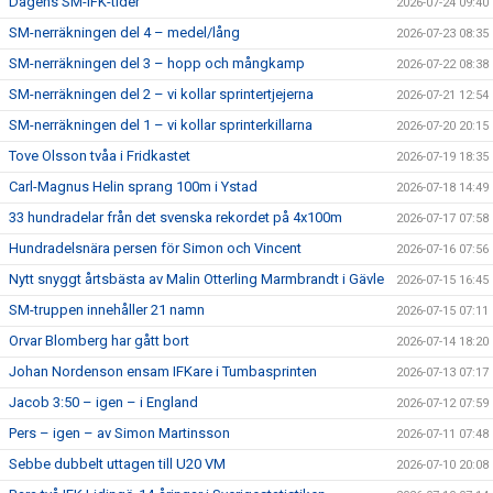
Dagens SM-IFK-tider
2026-07-24 09:40
SM-nerräkningen del 4 – medel/lång
2026-07-23 08:35
SM-nerräkningen del 3 – hopp och mångkamp
2026-07-22 08:38
SM-nerräkningen del 2 – vi kollar sprintertjejerna
2026-07-21 12:54
SM-nerräkningen del 1 – vi kollar sprinterkillarna
2026-07-20 20:15
Tove Olsson tvåa i Fridkastet
2026-07-19 18:35
Carl-Magnus Helin sprang 100m i Ystad
2026-07-18 14:49
33 hundradelar från det svenska rekordet på 4x100m
2026-07-17 07:58
Hundradelsnära persen för Simon och Vincent
2026-07-16 07:56
Nytt snyggt årtsbästa av Malin Otterling Marmbrandt i Gävle
2026-07-15 16:45
SM-truppen innehåller 21 namn
2026-07-15 07:11
Orvar Blomberg har gått bort
2026-07-14 18:20
Johan Nordenson ensam IFKare i Tumbasprinten
2026-07-13 07:17
Jacob 3:50 – igen – i England
2026-07-12 07:59
Pers – igen – av Simon Martinsson
2026-07-11 07:48
Sebbe dubbelt uttagen till U20 VM
2026-07-10 20:08