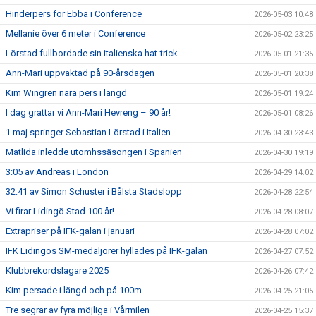
Hinderpers för Ebba i Conference
2026-05-03 10:48
Mellanie över 6 meter i Conference
2026-05-02 23:25
Lörstad fullbordade sin italienska hat-trick
2026-05-01 21:35
Ann-Mari uppvaktad på 90-årsdagen
2026-05-01 20:38
Kim Wingren nära pers i längd
2026-05-01 19:24
I dag grattar vi Ann-Mari Hevreng – 90 år!
2026-05-01 08:26
1 maj springer Sebastian Lörstad i Italien
2026-04-30 23:43
Matlida inledde utomhssäsongen i Spanien
2026-04-30 19:19
3:05 av Andreas i London
2026-04-29 14:02
32:41 av Simon Schuster i Bålsta Stadslopp
2026-04-28 22:54
Vi firar Lidingö Stad 100 år!
2026-04-28 08:07
Extrapriser på IFK-galan i januari
2026-04-28 07:02
IFK Lidingös SM-medaljörer hyllades på IFK-galan
2026-04-27 07:52
Klubbrekordslagare 2025
2026-04-26 07:42
Kim persade i längd och på 100m
2026-04-25 21:05
Tre segrar av fyra möjliga i Vårmilen
2026-04-25 15:37