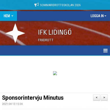
SOMMARIDROTTSSKOLAN 2026
HEM
LOGGA IN
IFK LIDINGÖ
FRIIDROTT
NYHETER
DOKUMENT
Sponsorintervju Minutus
<
>
2021-04-13 15:04