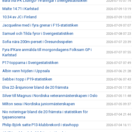
Bara två IFK Lidingö-14-åringar i Sverigestatistiken
2026-07-10 07:14
Malte 14.71 i Karlstad
2026-07-09 13:19
10.34 av JC i Finland
2026-07-09 13:03
Jacqueline med i fyra grenar i F15-statistiken
2026-07-09 07:07
Samuel och Tilda fyror i Sverigestatistiken
2026-07-08 07:23
Sofia nära 200m-perset i Öresundsspelen
2026-07-07 23:39
Fyra IFKare anmälda till morgondagens Folksam GP i
2026-07-07 07:55
Karlstad
P17-topparna i Sverigestatistiken
2026-07-07 07:49
Albin vann höjden i Uppsala
2026-07-06 21:28
Sebbe i topp i P19-statistiken
2026-07-06 07:43
Elva 22-årsjuniorer bland de 20 främsta
2026-07-05 17:30
Silver till Magnus i Nordiska veteranmästerskapen i Oslo
2026-07-05 11:48
Milton sexa i Nordiska juniormästerskapen
2026-07-05 09:37
Nio noteringar bland de 20 främsta i statistiken för
2026-07-04 21:44
tjejseniorerna
Philip Björk satte P13-klubbrekord i stavhopp
2026-07-04 16:11