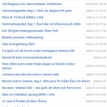
Carl Magnus och Janne tävlade i Sollentuna
2026-02-01 09:30
Hammarbyspelen dag 2: Häck var dagens IFK-gren
2026-01-31 22:37
Ebba W 10:36 på 3000m i USA
2026-01-31 21:30
Hammarbyspelen dag 1: Åsa tvåa och Ebba trea på 200m
2026-01-30 23:54
Kim Wingren trestegspersade i New York
2026-01-29 17:00
Matilda persade i viktkastning
2026-01-28 09:12
Våra arrangemang 2025
2026-01-27 20:35
Tre guld och ett brons under söndagens Veteran-DM
2026-01-26 20:34
Anmäl till årets Sommaridrottsskola!
2026-01-26
Flera 200m-pers under tredje dagen av Mondo Indoor
2026-01-25 23:14
Games
Johanna vann Mondo Indoor Games Gala
2026-01-25 09:39
Mondo Indoor Games, dag 2: 60m-pers för både Åsa och Anton
2026-01-25
Bra start i Veteran-DM – sex guld, ett silver och fem brons
2026-01-24 23:46
Alex von Heideken sprang 800m i USA
2026-01-24 19:45
JC vann B-finalen på 60m i Århus
2026-01-24 19:24