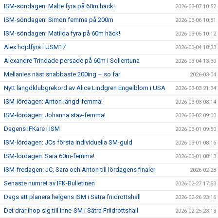
ISM-söndagen: Malte fyra på 60m häck!
2026-03-07 10:52
ISM-söndagen: Simon femma på 200m
2026-03-06 10:51
ISM-söndagen: Matilda fyra på 60m häck!
2026-03-05 10:12
Alex höjdfyra i USM17
2026-03-04 18:33
Alexandre Trindade persade på 60m i Sollentuna
2026-03-04 13:30
Mellanies näst snabbaste 200ing – so far
2026-03-04
Nytt längdklubgrekord av Alice Lindgren Engelblom i USA
2026-03-03 21:34
ISM-lördagen: Anton längd-femma!
2026-03-03 08:14
ISM-lördagen: Johanna stav-femma!
2026-03-02 09:00
Dagens IFKare i ISM
2026-03-01 09:50
ISM-lördagen: JCs första individuella SM-guld
2026-03-01 08:16
ISM-lördagen: Sara 60m-femma!
2026-03-01 08:13
ISM-fredagen: JC, Sara och Anton till lördagens finaler
2026-02-28
Senaste numret av IFK-Bulletinen
2026-02-27 17:53
Dags att planera helgens ISM i Sätra friidrottshall
2026-02-26 23:16
Det drar ihop sig till Inne-SM i Sätra Friidrottshall
2026-02-25 23:13