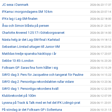
JC sexa i Danmark
2026-06-23 17:37
IFKarna i morgondagens SM 10 km
2026-06-23 07:14
IFKs lag i Lag-SM-finalen
2026-06-22 18:00
Åsa och Simon blåsta på persen
2026-06-21 22:41
Charlotte Arvered 1:25:17 i Göteborgsvarvet
2026-06-20 14:00
Nästa helg är det Lag-SM-final i Karlstad
2026-06-19 18:12
Sebastian Lörstad uttagen till Junior-VM
2026-06-18 23:00
Matildas tredje spanska häcklopp i år
2026-06-17 23:07
Sebbe 13:45 i London
2026-06-16 23:20
Folksam GP: Saras fina form håller i sig
2026-06-15 15:29
SAYO dag 3: Pers för Jacqueline och tangerat för Pauline
2026-06-14 15:22
SAYO dag 2: Personliga rekordslakten rullar vidare
2026-06-13 23:36
SAYO dag 1: Personliga rekordens kväll
2026-06-12 22:59
Klubbrekordet på 100m
2026-06-12 07:09
Lyssna på Track & Talk med en hel del IFK Lidingö-prat
2026-06-11 23:01
På söndag är det Folksam GP i Sollentuna
2026-06-10 21:13