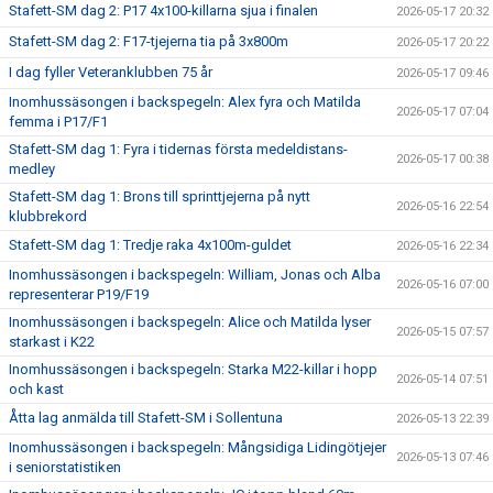
Stafett-SM dag 2: P17 4x100-killarna sjua i finalen
2026-05-17 20:32
Stafett-SM dag 2: F17-tjejerna tia på 3x800m
2026-05-17 20:22
I dag fyller Veteranklubben 75 år
2026-05-17 09:46
Inomhussäsongen i backspegeln: Alex fyra och Matilda
2026-05-17 07:04
femma i P17/F1
Stafett-SM dag 1: Fyra i tidernas första medeldistans-
2026-05-17 00:38
medley
Stafett-SM dag 1: Brons till sprinttjejerna på nytt
2026-05-16 22:54
klubbrekord
Stafett-SM dag 1: Tredje raka 4x100m-guldet
2026-05-16 22:34
Inomhussäsongen i backspegeln: William, Jonas och Alba
2026-05-16 07:00
representerar P19/F19
Inomhussäsongen i backspegeln: Alice och Matilda lyser
2026-05-15 07:57
starkast i K22
Inomhussäsongen i backspegeln: Starka M22-killar i hopp
2026-05-14 07:51
och kast
Åtta lag anmälda till Stafett-SM i Sollentuna
2026-05-13 22:39
Inomhussäsongen i backspegeln: Mångsidiga Lidingötjejer
2026-05-13 07:46
i seniorstatistiken