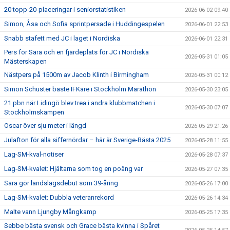
20 topp-20-placeringar i seniorstatistiken
2026-06-02 09:40
Simon, Åsa och Sofia sprintpersade i Huddingespelen
2026-06-01 22:53
Snabb stafett med JC i laget i Nordiska
2026-06-01 22:31
Pers för Sara och en fjärdeplats för JC i Nordiska
2026-05-31 01:05
Mästerskapen
Nästpers på 1500m av Jacob Klinth i Birmingham
2026-05-31 00:12
Simon Schuster bäste IFKare i Stockholm Marathon
2026-05-30 23:05
21 pbn när Lidingö blev trea i andra klubbmatchen i
2026-05-30 07:07
Stockholmskampen
Oscar över sju meter i längd
2026-05-29 21:26
Julafton för alla siffernördar – här är Sverige-Bästa 2025
2026-05-28 11:55
Lag-SM-kval-notiser
2026-05-28 07:37
Lag-SM-kvalet: Hjältarna som tog en poäng var
2026-05-27 07:35
Sara gör landslagsdebut som 39-åring
2026-05-26 17:00
Lag-SM-kvalet: Dubbla veteranrekord
2026-05-26 14:34
Malte vann Ljungby Mångkamp
2026-05-25 17:35
Sebbe bästa svensk och Grace bästa kvinna i Spåret