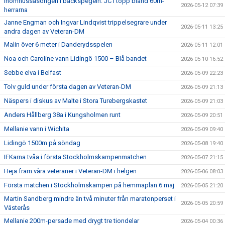
Inomhussäsongen i backspegeln: JC i topp bland 60m-
2026-05-12 07:39
herrarna
Janne Engman och Ingvar Lindqvist trippelsegrare under
2026-05-11 13:25
andra dagen av Veteran-DM
Malin över 6 meter i Danderydsspelen
2026-05-11 12:01
Noa och Caroline vann Lidingö 1500 – Blå bandet
2026-05-10 16:52
Sebbe elva i Belfast
2026-05-09 22:23
Tolv guld under första dagen av Veteran-DM
2026-05-09 21:13
Näspers i diskus av Malte i Stora Turebergskastet
2026-05-09 21:03
Anders Hållberg 38a i Kungsholmen runt
2026-05-09 20:51
Mellanie vann i Wichita
2026-05-09 09:40
Lidingö 1500m på söndag
2026-05-08 19:40
IFKarna tvåa i första Stockholmskampenmatchen
2026-05-07 21:15
Heja fram våra veteraner i Veteran-DM i helgen
2026-05-06 08:03
Första matchen i Stockholmskampen på hemmaplan 6 maj
2026-05-05 21:20
Martin Sandberg mindre än två minuter från maratonperset i
2026-05-05 20:59
Västerås
Mellanie 200m-persade med drygt tre tiondelar
2026-05-04 00:36