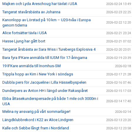
Majken och Lyda Areschoug har tävlat i USA
2026-02-24 13:49
Tangerat stavårsbästa av Johanna
2026-02-23 22:25
Kanonlopp av Lörstad på 10 km – U20-tvåa i Europa
2026-02-22 12:20
genom tiderna
Alice fortsätter tävla i USA
2026-02-21 23:24
Hasse Ljung har gått bort
2026-02-21 07:02
Tangerat årsbästa av Sara Wiss i Turebergs Explosiva 4
2026-02-20 23:01
Bara fyra IFKare anmälda till IUSM för 17-åringarna
2026-02-19 23:39
19 IFKare anmälda till Inomhus-SM
2026-02-18
Trippla hopp av Kim i New York i söndags
2026-02-17 21:28
Dubbla pers för Jacqueline i Lilla Hässelbyspelen
2026-02-16 07:46
Dunderpers av Anton HH i längd under Rakaspåret
2026-02-15 17:03
Ebba åttasekunderspersade på både 1 mile och 3000m i
2026-02-14 17:40
USA
Melina ny ansvarig på vårt sommarläger!
2026-02-14
Längdklubbrekord i K22 av Alice Lindgren
2026-02-13 23:20
Kalle och Sebbe långt fram i Nordirland
2026-02-12 23:58