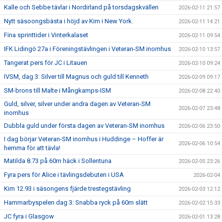
Kalle och Sebbe tävlar i Nordirland på torsdagskvällen
2026-02-11 21:57
Nytt säsoongsbästa i höjd av Kim i New York.
2026-02-11 14:21
Fina sprinttider i Vinterkalaset
2026-02-11 09:54
IFK Lidingö 27a i Föreningstävlingen i Veteran-SM inomhus
2026-02-10 13:57
Tangerat pers för JC i Litauen
2026-02-10 09:24
IVSM, dag 3: Silver till Magnus och guld till Kenneth
2026-02-09 09:17
SM-brons till Malte i Mångkamps-ISM
2026-02-08 22:40
Guld, silver, silver under andra dagen av Veteran-SM
2026-02-07 23:48
inomhus
Dubbla guld under första dagen av Veteran-SM inomhus
2026-02-06 23:50
I dag börjar Veteran-SM inomhus i Huddinge – Hoffer är
2026-02-06 10:54
hemma för att tävla!
Matilda 8.73 på 60m häck i Sollentuna
2026-02-05 23:26
Fyra pers för Alice i tävlingsdebuten i USA
2026-02-04
Kim 12.93 i säsongens fjärde trestegstävling
2026-02-03 12:12
Hammarbyspelen dag 3: Snabba ryck på 60m slätt
2026-02-02 15:33
JC fyra i Glasgow
2026-02-01 13:28