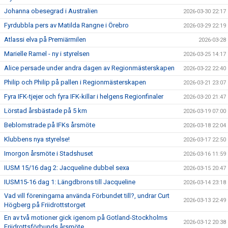
Johanna obesegrad i Australien
2026-03-30 22:17
Fyrdubbla pers av Matilda Rangne i Örebro
2026-03-29 22:19
Atlassi elva på Premiärmilen
2026-03-28
Marielle Ramel - ny i styrelsen
2026-03-25 14:17
Alice persade under andra dagen av Regionmästerskapen
2026-03-22 22:40
Philip och Philip på pallen i Regionmästerskapen
2026-03-21 23:07
Fyra IFK-tjejer och fyra IFK-killar i helgens Regionfinaler
2026-03-20 21:47
Lörstad årsbästade på 5 km
2026-03-19 07:00
Beblomstrade på IFKs årsmöte
2026-03-18 22:04
Klubbens nya styrelse!
2026-03-17 22:50
Imorgon årsmöte i Stadshuset
2026-03-16 11:59
IUSM 15/16 dag 2: Jacqueline dubbel sexa
2026-03-15 20:47
IUSM15-16 dag 1: Längdbrons till Jacqueline
2026-03-14 23:18
Vad vill föreningarna använda Förbundet till?, undrar Curt
2026-03-13 22:49
Högberg på Friidrottstorget
En av två motioner gick igenom på Gotland-Stockholms
2026-03-12 20:38
Friidrottsförbunds årsmöte