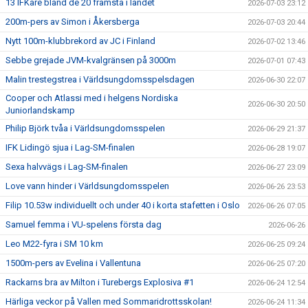
13 IFKare bland de 20 främsta i landet
2026-07-03 23:12
200m-pers av Simon i Åkersberga
2026-07-03 20:44
Nytt 100m-klubbrekord av JC i Finland
2026-07-02 13:46
Sebbe grejade JVM-kvalgränsen på 3000m
2026-07-01 07:43
Malin trestegstrea i Världsungdomsspelsdagen
2026-06-30 22:07
Cooper och Atlassi med i helgens Nordiska
2026-06-30 20:50
Juniorlandskamp
Philip Björk tvåa i Världsungdomsspelen
2026-06-29 21:37
IFK Lidingö sjua i Lag-SM-finalen
2026-06-28 19:07
Sexa halvvägs i Lag-SM-finalen
2026-06-27 23:09
Love vann hinder i Världsungdomsspelen
2026-06-26 23:53
Filip 10.53w individuellt och under 40 i korta stafetten i Oslo
2026-06-26 07:05
Samuel femma i VU-spelens första dag
2026-06-26
Leo M22-fyra i SM 10 km
2026-06-25 09:24
1500m-pers av Evelina i Vallentuna
2026-06-25 07:20
Rackarns bra av Milton i Turebergs Explosiva #1
2026-06-24 12:54
Härliga veckor på Vallen med Sommaridrottsskolan!
2026-06-24 11:34