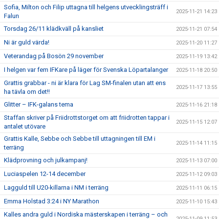
Sofia, Milton och Filip uttagna till helgens utvecklingsträff i
2025-11-21 14:23
Falun
Torsdag 26/11 klädkväll på kansliet
2025-11-21 07:54
Ni är guld värda!
2025-11-20 11:27
Veterandag på Bosön 29 november
2025-11-19 13:42
I helgen var fem IFKare på läger för Svenska Löpartalanger
2025-11-18 20:50
Grattis grabbar - ni är klara för Lag SM-finalen utan att ens
2025-11-17 13:55
ha tävla om det!!
Glitter – IFK-galans tema
2025-11-16 21:18
Staffan skriver på Friidrottstorget om att friidrotten tappar i
2025-11-15 12:07
antalet utövare
Grattis Kalle, Sebbe och Sebbe till uttagningen till EM i
2025-11-14 11:15
terräng
Klädprovning och julkampanj!
2025-11-13 07:00
Luciaspelen 12-14 december
2025-11-12 09:03
Lagguld till U20-killarna i NM i terräng
2025-11-11 06:15
Emma Holstad 3:24 i NY Marathon
2025-11-10 15:43
Kalles andra guld i Nordiska mästerskapen i terräng – och
2025-11-09 11:53