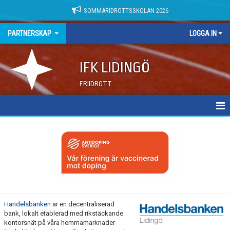
SOMMARIDROTTSSKOLAN 2026
PARTNERSKAP
LOGGA IN
IFK LIDINGÖ
FRIIDROTT
HEM
SUNDSTRÖM SAFETY
HANDELSBANKEN, LIDINGÖ
ICA KVANTUM
Handelsbanken
är en decentraliserad
bank, lokalt etablerad med rikstäckande
EXPOBOLAGET
kontorsnät på våra hemmamarknader