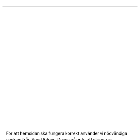
För att hemsidan ska fungera korrekt använder vi nödvändiga
cookies från SportAdmin. Dessa går inte att stänga av.