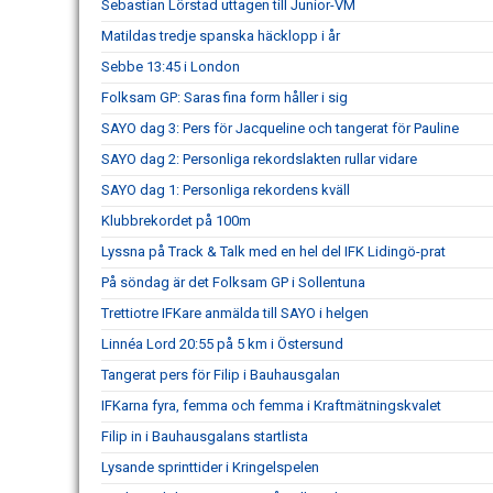
Sebastian Lörstad uttagen till Junior-VM
Matildas tredje spanska häcklopp i år
Sebbe 13:45 i London
Folksam GP: Saras fina form håller i sig
SAYO dag 3: Pers för Jacqueline och tangerat för Pauline
SAYO dag 2: Personliga rekordslakten rullar vidare
SAYO dag 1: Personliga rekordens kväll
Klubbrekordet på 100m
Lyssna på Track & Talk med en hel del IFK Lidingö-prat
På söndag är det Folksam GP i Sollentuna
Trettiotre IFKare anmälda till SAYO i helgen
Linnéa Lord 20:55 på 5 km i Östersund
Tangerat pers för Filip i Bauhausgalan
IFKarna fyra, femma och femma i Kraftmätningskvalet
Filip in i Bauhausgalans startlista
Lysande sprinttider i Kringelspelen