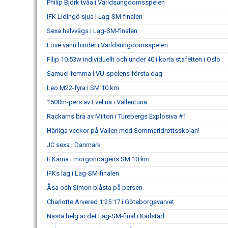
Philip Björk tvåa i Världsungdomsspelen
IFK Lidingö sjua i Lag-SM-finalen
Sexa halvvägs i Lag-SM-finalen
Love vann hinder i Världsungdomsspelen
Filip 10.53w individuellt och under 40 i korta stafetten i Oslo
Samuel femma i VU-spelens första dag
Leo M22-fyra i SM 10 km
1500m-pers av Evelina i Vallentuna
Rackarns bra av Milton i Turebergs Explosiva #1
Härliga veckor på Vallen med Sommaridrottsskolan!
JC sexa i Danmark
IFKarna i morgondagens SM 10 km
IFKs lag i Lag-SM-finalen
Åsa och Simon blåsta på persen
Charlotte Arvered 1:25:17 i Göteborgsvarvet
Nästa helg är det Lag-SM-final i Karlstad