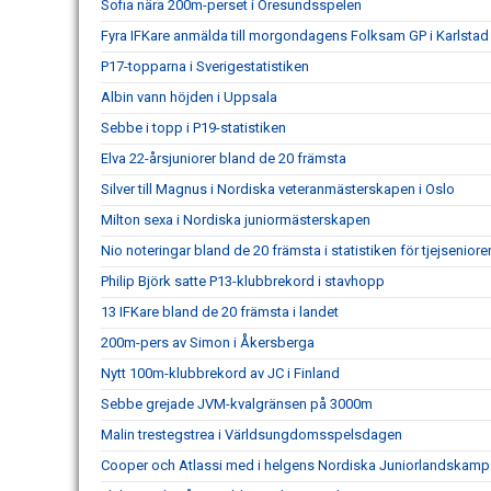
Sofia nära 200m-perset i Öresundsspelen
Fyra IFKare anmälda till morgondagens Folksam GP i Karlstad
P17-topparna i Sverigestatistiken
Albin vann höjden i Uppsala
Sebbe i topp i P19-statistiken
Elva 22-årsjuniorer bland de 20 främsta
Silver till Magnus i Nordiska veteranmästerskapen i Oslo
Milton sexa i Nordiska juniormästerskapen
Nio noteringar bland de 20 främsta i statistiken för tjejseniore
Philip Björk satte P13-klubbrekord i stavhopp
13 IFKare bland de 20 främsta i landet
200m-pers av Simon i Åkersberga
Nytt 100m-klubbrekord av JC i Finland
Sebbe grejade JVM-kvalgränsen på 3000m
Malin trestegstrea i Världsungdomsspelsdagen
Cooper och Atlassi med i helgens Nordiska Juniorlandskamp