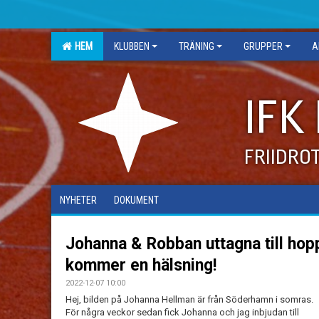
HEM
KLUBBEN
TRÄNING
GRUPPER
A
IFK
FRIIDRO
NYHETER
DOKUMENT
Johanna & Robban uttagna till hop
kommer en hälsning!
2022-12-07 10:00
Hej, bilden på Johanna Hellman är från Söderhamn i somras.
För några veckor sedan fick Johanna och jag inbjudan till