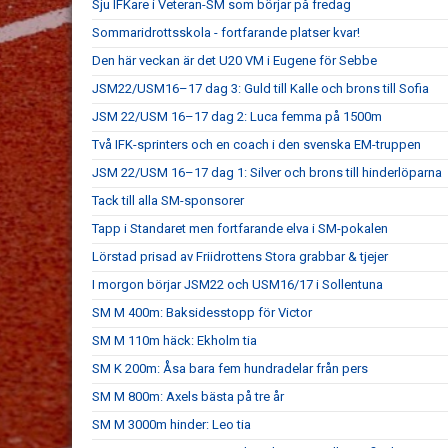
Sju IFKare i Veteran-SM som börjar på fredag
Sommaridrottsskola - fortfarande platser kvar!
Den här veckan är det U20 VM i Eugene för Sebbe
JSM22/USM16–17 dag 3: Guld till Kalle och brons till Sofia
JSM 22/USM 16–17 dag 2: Luca femma på 1500m
Två IFK-sprinters och en coach i den svenska EM-truppen
JSM 22/USM 16–17 dag 1: Silver och brons till hinderlöparna
Tack till alla SM-sponsorer
Tapp i Standaret men fortfarande elva i SM-pokalen
Lörstad prisad av Friidrottens Stora grabbar & tjejer
I morgon börjar JSM22 och USM16/17 i Sollentuna
SM M 400m: Baksidesstopp för Victor
SM M 110m häck: Ekholm tia
SM K 200m: Åsa bara fem hundradelar från pers
SM M 800m: Axels bästa på tre år
SM M 3000m hinder: Leo tia