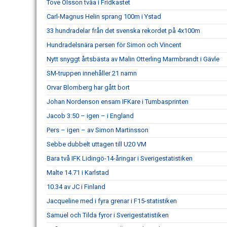
Tove Olsson tvåa i Fridkastet
Carl-Magnus Helin sprang 100m i Ystad
33 hundradelar från det svenska rekordet på 4x100m
Hundradelsnära persen för Simon och Vincent
Nytt snyggt årtsbästa av Malin Otterling Marmbrandt i Gävle
SM-truppen innehåller 21 namn
Orvar Blomberg har gått bort
Johan Nordenson ensam IFKare i Tumbasprinten
Jacob 3:50 – igen – i England
Pers – igen – av Simon Martinsson
Sebbe dubbelt uttagen till U20 VM
Bara två IFK Lidingö-14-åringar i Sverigestatistiken
Malte 14.71 i Karlstad
10.34 av JC i Finland
Jacqueline med i fyra grenar i F15-statistiken
Samuel och Tilda fyror i Sverigestatistiken