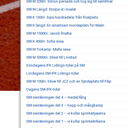
SM M 200m: Simon persade och tog sig till semifinal
SM M Längd: Stolpe ut i kvalet
SM K 100m: Sara hundradelar från finalplats
SM K längd: En smärtsam niondeplats för Malin
SM M 1500m: Jacob finaltia
SM K 400m: Sofia sexa
SM M Tiokamp: Malte sexa
SM M 5000m: Silver till Lörstad
Söndagens IFK Lidingö-tider på SM
Lördagens SM-IFK Lidingö-tider
SM M 100m: Silver till JCZ och en fjärdeplats till Filip
Dagens SM-IFK-tider
SM-nerräkningen del 4 – medel/lång
SM-nerräkningen del 3 – hopp och mångkamp
SM-nerräkningen del 2 – vi kollar sprintertjejerna
SM-nerräkningen del 1 – vi kollar sprinterkillarna