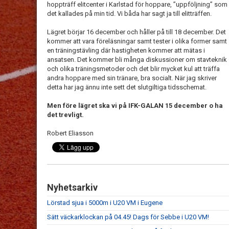
hoppträff elitcenter i Karlstad för hoppare, ”uppföljning” som
det kallades på min tid. Vi båda har sagt ja till elitträffen.
Lägret börjar 16 december och håller på till 18 december. Det
kommer att vara föreläsningar samt tester i olika former samt
en träningstävling där hastigheten kommer att mätas i
ansatsen. Det kommer bli många diskussioner om stavteknik
och olika träningsmetoder och det blir mycket kul att träffa
andra hoppare med sin tränare, bra socialt. När jag skriver
detta har jag ännu inte sett det slutgiltiga tidsschemat.
Men före lägret ska vi på IFK-GALAN 15 december o ha
det trevligt.
Robert Eliasson
Nyhetsarkiv
Lörstad sjua i 5000m i U20 VM i Eugene
Sätt väckarklockan på 04.45! Dags för Sebbe i U20 VM!