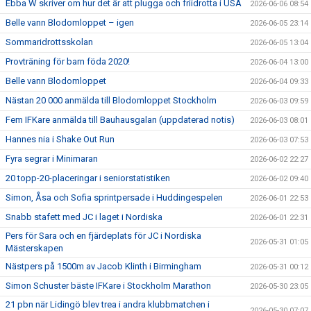
Ebba W skriver om hur det är att plugga och friidrotta i USA
2026-06-06 08:54
Belle vann Blodomloppet – igen
2026-06-05 23:14
Sommaridrottsskolan
2026-06-05 13:04
Provträning för barn föda 2020!
2026-06-04 13:00
Belle vann Blodomloppet
2026-06-04 09:33
Nästan 20 000 anmälda till Blodomloppet Stockholm
2026-06-03 09:59
Fem IFKare anmälda till Bauhausgalan (uppdaterad notis)
2026-06-03 08:01
Hannes nia i Shake Out Run
2026-06-03 07:53
Fyra segrar i Minimaran
2026-06-02 22:27
20 topp-20-placeringar i seniorstatistiken
2026-06-02 09:40
Simon, Åsa och Sofia sprintpersade i Huddingespelen
2026-06-01 22:53
Snabb stafett med JC i laget i Nordiska
2026-06-01 22:31
Pers för Sara och en fjärdeplats för JC i Nordiska
2026-05-31 01:05
Mästerskapen
Nästpers på 1500m av Jacob Klinth i Birmingham
2026-05-31 00:12
Simon Schuster bäste IFKare i Stockholm Marathon
2026-05-30 23:05
21 pbn när Lidingö blev trea i andra klubbmatchen i
2026-05-30 07:07