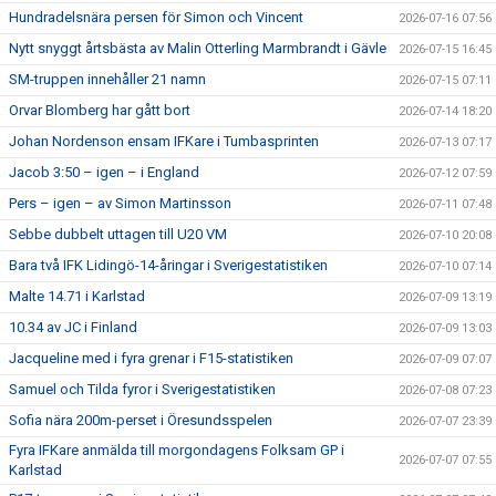
Hundradelsnära persen för Simon och Vincent
2026-07-16 07:56
Nytt snyggt årtsbästa av Malin Otterling Marmbrandt i Gävle
2026-07-15 16:45
SM-truppen innehåller 21 namn
2026-07-15 07:11
Orvar Blomberg har gått bort
2026-07-14 18:20
Johan Nordenson ensam IFKare i Tumbasprinten
2026-07-13 07:17
Jacob 3:50 – igen – i England
2026-07-12 07:59
Pers – igen – av Simon Martinsson
2026-07-11 07:48
Sebbe dubbelt uttagen till U20 VM
2026-07-10 20:08
Bara två IFK Lidingö-14-åringar i Sverigestatistiken
2026-07-10 07:14
Malte 14.71 i Karlstad
2026-07-09 13:19
10.34 av JC i Finland
2026-07-09 13:03
Jacqueline med i fyra grenar i F15-statistiken
2026-07-09 07:07
Samuel och Tilda fyror i Sverigestatistiken
2026-07-08 07:23
Sofia nära 200m-perset i Öresundsspelen
2026-07-07 23:39
Fyra IFKare anmälda till morgondagens Folksam GP i
2026-07-07 07:55
Karlstad