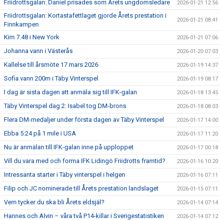
Friidrottsgalan: Daniel prisades som Årets ungdomsledare
2026-01-21 12:56
Friidrottsgalan: Kortastafettlaget gjorde Årets prestation i
2026-01-21 08:41
Finnkampen
Kim 7.48 i New York
2026-01-21 07:06
Johanna vann i Västerås
2026-01-20 07:03
Kallelse till årsmöte 17 mars 2026
2026-01-19 14:37
Sofia vann 200m i Täby Vinterspel
2026-01-19 08:17
I dag är sista dagen att anmäla sig till IFK-galan
2026-01-18 13:45
Täby Vinterspel dag 2: Isabel tog DM-brons
2026-01-18 08:03
Flera DM-medaljer under första dagen av Täby Vinterspel
2026-01-17 14:00
Ebba 5:24 på 1 mile i USA
2026-01-17 11:20
Nu är anmälan till IFK-galan inne på upploppet
2026-01-17 00:18
Vill du vara med och forma IFK Lidingö Friidrotts framtid?
2026-01-16 10:20
Intressanta starter i Täby vinterspel i helgen
2026-01-16 07:11
Filip och JC nominerade till Årets prestation landslaget
2026-01-15 07:11
Vem tycker du ska bli Årets eldsjäl?
2026-01-14 07:14
Hannes och Alvin – våra två P14-killar i Sverigestatistiken
2026-01-14 07:12