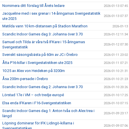
Nomimera ditt förslag till Årets ledare
2026-01-13 07:45
Jacqueline med i sex grenar i 14-åringarnas Sverigestatistik
2026-01-13 07:37
ute 2025
Matilda vann 10 km-distansen på Stadion Marathon
2026-01-13
Scandic Indoor Games dag 3: Johanna över 3.70
2026-01-12 11:34
Samuel och Tilda är våra två IFKare i 15-åringarnas
2026-01-12 07:30
Sverigestatistik
Svenskt säsongsbästa på 60m av JC i Örebro
2026-01-11 23:02
Åtta P16-killar i Sverigestatistiken ute 2025
2026-01-11 07:21
10:25 av Alex von Heideken på 3200m
2026-01-10 21:31
Åsa 200m-persade i Örebro
2026-01-10 21:23
Scandic Indoor Games dag 2: Johanna över 3.70
2026-01-10 20:26
Lörstad 17e i VM – och tredje europé
2026-01-10 17:25
Elsa enda IFKaren i F16-Sverigestatistiken
2026-01-10 07:15
Scandic Indoor Games dag 1: Anton tvåa och Alex trea i
2026-01-09 23:17
längd
Löpning dominerar för IFK Lidingö-killarna i
2026-01-09 07:06
Sverigestatistiken