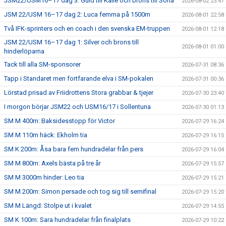
JSM22/USM16–17 dag 3: Guld till Kalle och brons till Sofia
2026-08-02 23:47
JSM 22/USM 16–17 dag 2: Luca femma på 1500m
2026-08-01 22:58
Två IFK-sprinters och en coach i den svenska EM-truppen
2026-08-01 12:18
JSM 22/USM 16–17 dag 1: Silver och brons till
2026-08-01 01:00
hinderlöparna
Tack till alla SM-sponsorer
2026-07-31 08:36
Tapp i Standaret men fortfarande elva i SM-pokalen
2026-07-31 00:36
Lörstad prisad av Friidrottens Stora grabbar & tjejer
2026-07-30 23:40
I morgon börjar JSM22 och USM16/17 i Sollentuna
2026-07-30 01:13
SM M 400m: Baksidesstopp för Victor
2026-07-29 16:24
SM M 110m häck: Ekholm tia
2026-07-29 16:15
SM K 200m: Åsa bara fem hundradelar från pers
2026-07-29 16:04
SM M 800m: Axels bästa på tre år
2026-07-29 15:57
SM M 3000m hinder: Leo tia
2026-07-29 15:21
SM M 200m: Simon persade och tog sig till semifinal
2026-07-29 15:20
SM M Längd: Stolpe ut i kvalet
2026-07-29 14:55
SM K 100m: Sara hundradelar från finalplats
2026-07-29 10:22