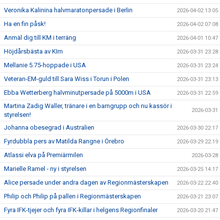
Veronika Kalinina halvmaratonpersade i Berlin
2026-04-02 13:05
Ha en fin påsk!
2026-04-02 07:08
Anmäl dig till KM i terräng
2026-04-01 10:47
Höjdårsbästa av KIm
2026-03-31 23:28
Mellanie 5.75-hoppade i USA
2026-03-31 23:24
Veteran-EM-guld till Sara Wiss i Torun i Polen
2026-03-31 23:13
Ebba Wetterberg halvminutpersade på 5000m i USA
2026-03-31 22:59
Martina Zadig Waller, tränare i en barngrupp och nu kassör i
2026-03-31
styrelsen!
Johanna obesegrad i Australien
2026-03-30 22:17
Fyrdubbla pers av Matilda Rangne i Örebro
2026-03-29 22:19
Atlassi elva på Premiärmilen
2026-03-28
Marielle Ramel - ny i styrelsen
2026-03-25 14:17
Alice persade under andra dagen av Regionmästerskapen
2026-03-22 22:40
Philip och Philip på pallen i Regionmästerskapen
2026-03-21 23:07
Fyra IFK-tjejer och fyra IFK-killar i helgens Regionfinaler
2026-03-20 21:47