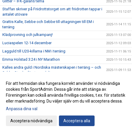
Glitter – IFK-galans tema
2025-11-16 21:18
Staffan skriver på Friidrottstorget om att friidrotten tappar i
2025-11-15 12:07
antalet utövare
Grattis Kalle, Sebbe och Sebbe till uttagningen till EM i
2025-11-14 11:15
terräng
Klädprovning och julkampanj!
2025-11-13 07:00
Luciaspelen 12-14 december
2025-11-12 09:03
Lagguld till U20-killarna i NM i terräng
2025-11-11 06:15
Emma Holstad 3:24 i NY Marathon
2025-11-10 15:43
Kalles andra guld i Nordiska mästerskapen i terräng – och
2025-11-09 11:53
Sebbe Staghs första medalj
Lörstad sjuk, men Ottfalk och Stagh springer NM i terräng i
2025-11-09 06:04
För att hemsidan ska fungera korrekt använder vi nödvändiga
dag
cookies från SportAdmin. Dessa går inte att stänga av.
Evelina och Ida – två av IFKarna i Höstrusket
2025-11-08 21:14
Föreningen kan också använda frivilliga cookies, t.ex. för statistik
I morgon i Danmark – tre IFKare i Nordiska Mästerskapen i
eller marknadsföring. Du väljer själv om du vill acceptera dessa.
2025-11-08 07:38
terränglöpning
Anpassa dina val
Peter Woll fick Lasse Dahlstedts funktionärspris
2025-11-07 07:02
Acceptera nödvändiga
Acceptera alla
Save the date – IFK-galan byter datum till 23 januari
2025-11-06 07:21
17:25 av Alex von Heideken på 5000m
2025-11-05 22:37