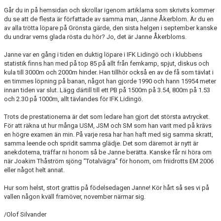
Går du in på hemsidan och skrollar igenom artiklarna som skrivits kommer
du se att de flesta är författade av samma man, Janne Åkerblom. Är du en
av alla trötta löpare på Grönsta gärde, den sista helgen i september kanske
du undrar vems glada rösta du hör? Jo, det är Janne Åkerbloms.
Janne var en gång i tiden en duktig löpare i IFK Lidingö och i klubbens
statistik finns han med på top 85 på allt från femkamp, spjut, diskus och
kula till 3000m och 2000m hinder. Han tillhör också en av de få som tävlat i
en timmes löpning på banan, något han gjorde 1990 och hann 15954 meter
innan tiden var slut. Lägg därtill till ett PB på 1500m på 3.54, 800m på 1.53
och 2.30 på 1000m, allt tävlandes för IFK Lidingö.
Trots de prestationerna är det som ledare han gjort det största avtrycket.
För att räkna ut hur många USM, JSM och SM som han varit med på krävs
en högre examen än min. På varje resa har han haft med sig samma skratt,
samma leende och spridit samma glädje. Det som däremot är nytt är
anekdoterna, träffar ni honom så be Janne berätta. Kanske får ni höra om
när Joakim Thåström sjöng “Totalvägra” för honom, om friidrotts EM 2006
eller något helt annat.
Hur som helst, stort grattis på födelsedagen Janne! Kör hårt så ses vi på
vallen någon kväll framöver, november närmar sig.
/Olof Silvander