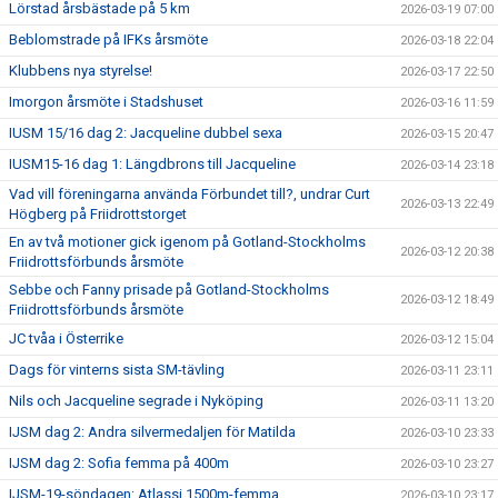
Lörstad årsbästade på 5 km
2026-03-19 07:00
Beblomstrade på IFKs årsmöte
2026-03-18 22:04
Klubbens nya styrelse!
2026-03-17 22:50
Imorgon årsmöte i Stadshuset
2026-03-16 11:59
IUSM 15/16 dag 2: Jacqueline dubbel sexa
2026-03-15 20:47
IUSM15-16 dag 1: Längdbrons till Jacqueline
2026-03-14 23:18
Vad vill föreningarna använda Förbundet till?, undrar Curt
2026-03-13 22:49
Högberg på Friidrottstorget
En av två motioner gick igenom på Gotland-Stockholms
2026-03-12 20:38
Friidrottsförbunds årsmöte
Sebbe och Fanny prisade på Gotland-Stockholms
2026-03-12 18:49
Friidrottsförbunds årsmöte
JC tvåa i Österrike
2026-03-12 15:04
Dags för vinterns sista SM-tävling
2026-03-11 23:11
Nils och Jacqueline segrade i Nyköping
2026-03-11 13:20
IJSM dag 2: Andra silvermedaljen för Matilda
2026-03-10 23:33
IJSM dag 2: Sofia femma på 400m
2026-03-10 23:27
IJSM-19-söndagen: Atlassi 1500m-femma
2026-03-10 23:17