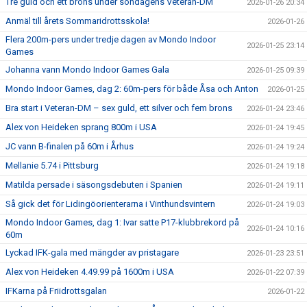
Tre guld och ett brons under söndagens Veteran-DM
2026-01-26 20:34
Anmäl till årets Sommaridrottsskola!
2026-01-26
Flera 200m-pers under tredje dagen av Mondo Indoor
2026-01-25 23:14
Games
Johanna vann Mondo Indoor Games Gala
2026-01-25 09:39
Mondo Indoor Games, dag 2: 60m-pers för både Åsa och Anton
2026-01-25
Bra start i Veteran-DM – sex guld, ett silver och fem brons
2026-01-24 23:46
Alex von Heideken sprang 800m i USA
2026-01-24 19:45
JC vann B-finalen på 60m i Århus
2026-01-24 19:24
Mellanie 5.74 i Pittsburg
2026-01-24 19:18
Matilda persade i säsongsdebuten i Spanien
2026-01-24 19:11
Så gick det för Lidingöorienterarna i Vinthundsvintern
2026-01-24 19:03
Mondo Indoor Games, dag 1: Ivar satte P17-klubbrekord på
2026-01-24 10:16
60m
Lyckad IFK-gala med mängder av pristagare
2026-01-23 23:51
Alex von Heideken 4.49.99 på 1600m i USA
2026-01-22 07:39
IFKarna på Friidrottsgalan
2026-01-22