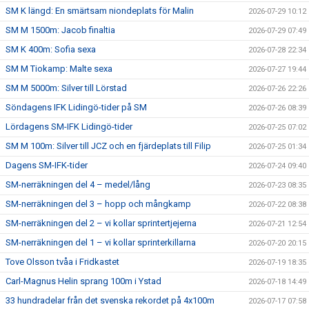
SM K längd: En smärtsam niondeplats för Malin
2026-07-29 10:12
SM M 1500m: Jacob finaltia
2026-07-29 07:49
SM K 400m: Sofia sexa
2026-07-28 22:34
SM M Tiokamp: Malte sexa
2026-07-27 19:44
SM M 5000m: Silver till Lörstad
2026-07-26 22:26
Söndagens IFK Lidingö-tider på SM
2026-07-26 08:39
Lördagens SM-IFK Lidingö-tider
2026-07-25 07:02
SM M 100m: Silver till JCZ och en fjärdeplats till Filip
2026-07-25 01:34
Dagens SM-IFK-tider
2026-07-24 09:40
SM-nerräkningen del 4 – medel/lång
2026-07-23 08:35
SM-nerräkningen del 3 – hopp och mångkamp
2026-07-22 08:38
SM-nerräkningen del 2 – vi kollar sprintertjejerna
2026-07-21 12:54
SM-nerräkningen del 1 – vi kollar sprinterkillarna
2026-07-20 20:15
Tove Olsson tvåa i Fridkastet
2026-07-19 18:35
Carl-Magnus Helin sprang 100m i Ystad
2026-07-18 14:49
33 hundradelar från det svenska rekordet på 4x100m
2026-07-17 07:58