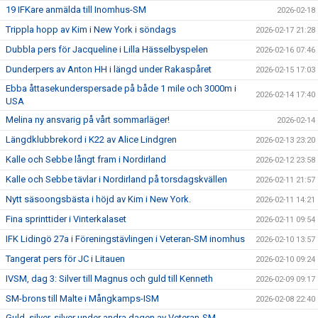
19 IFKare anmälda till Inomhus-SM
2026-02-18
Trippla hopp av Kim i New York i söndags
2026-02-17 21:28
Dubbla pers för Jacqueline i Lilla Hässelbyspelen
2026-02-16 07:46
Dunderpers av Anton HH i längd under Rakaspåret
2026-02-15 17:03
Ebba åttasekunderspersade på både 1 mile och 3000m i
2026-02-14 17:40
USA
Melina ny ansvarig på vårt sommarläger!
2026-02-14
Längdklubbrekord i K22 av Alice Lindgren
2026-02-13 23:20
Kalle och Sebbe långt fram i Nordirland
2026-02-12 23:58
Kalle och Sebbe tävlar i Nordirland på torsdagskvällen
2026-02-11 21:57
Nytt säsoongsbästa i höjd av Kim i New York.
2026-02-11 14:21
Fina sprinttider i Vinterkalaset
2026-02-11 09:54
IFK Lidingö 27a i Föreningstävlingen i Veteran-SM inomhus
2026-02-10 13:57
Tangerat pers för JC i Litauen
2026-02-10 09:24
IVSM, dag 3: Silver till Magnus och guld till Kenneth
2026-02-09 09:17
SM-brons till Malte i Mångkamps-ISM
2026-02-08 22:40
Guld, silver, silver under andra dagen av Veteran-SM