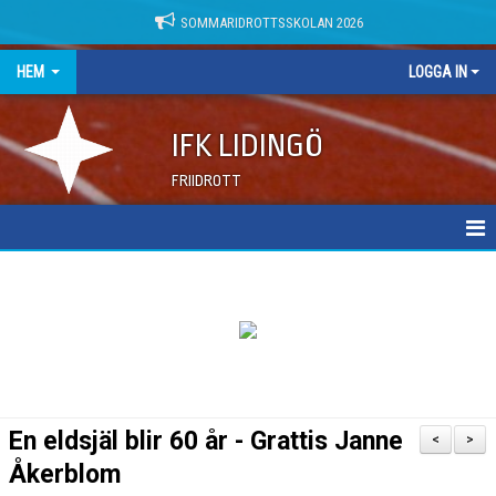
SOMMARIDROTTSSKOLAN 2026
HEM
LOGGA IN
IFK LIDINGÖ
FRIIDROTT
NYHETER
DOKUMENT
En eldsjäl blir 60 år - Grattis Janne
<
>
Åkerblom