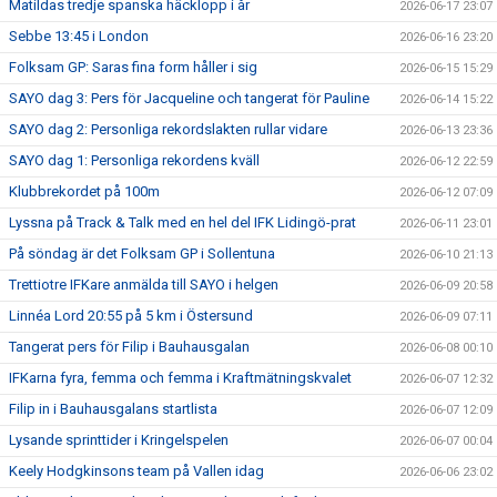
Matildas tredje spanska häcklopp i år
2026-06-17 23:07
Sebbe 13:45 i London
2026-06-16 23:20
Folksam GP: Saras fina form håller i sig
2026-06-15 15:29
SAYO dag 3: Pers för Jacqueline och tangerat för Pauline
2026-06-14 15:22
SAYO dag 2: Personliga rekordslakten rullar vidare
2026-06-13 23:36
SAYO dag 1: Personliga rekordens kväll
2026-06-12 22:59
Klubbrekordet på 100m
2026-06-12 07:09
Lyssna på Track & Talk med en hel del IFK Lidingö-prat
2026-06-11 23:01
På söndag är det Folksam GP i Sollentuna
2026-06-10 21:13
Trettiotre IFKare anmälda till SAYO i helgen
2026-06-09 20:58
Linnéa Lord 20:55 på 5 km i Östersund
2026-06-09 07:11
Tangerat pers för Filip i Bauhausgalan
2026-06-08 00:10
IFKarna fyra, femma och femma i Kraftmätningskvalet
2026-06-07 12:32
Filip in i Bauhausgalans startlista
2026-06-07 12:09
Lysande sprinttider i Kringelspelen
2026-06-07 00:04
Keely Hodgkinsons team på Vallen idag
2026-06-06 23:02