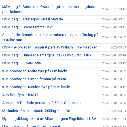
IJSM dag 2: Anton och Oscar längdfemma och längdsexa
2026-03-10 23:15
plus kulsexa
IJSM dag 1: Trestegssilver till Matilda
2026-03-09 23:31
IJSM dag 1: Oscar femma i vikt
2026-03-09 23:15
Snart är det årsmöte och här är valberedningens förslag på
2026-03-09 16:02
styrelse mm
IJSM-19-lördagen: Tangerat pers av William i P19-försöken
2026-03-09
IJSM dag 1: Hundradelsmarginal gav 60m-guld till Filip
2026-03-08 23:14
IJSM dag 1: Silver-Sofia
2026-03-08 23:12
ISM-söndagen: Malte fyra på 60m häck!
2026-03-07 10:52
ISM-söndagen: Simon femma på 200m
2026-03-06 10:51
ISM-söndagen: Matilda fyra på 60m häck!
2026-03-05 10:12
Alex höjdfyra i USM17
2026-03-04 18:33
Alexandre Trindade persade på 60m i Sollentuna
2026-03-04 13:30
Mellanies näst snabbaste 200ing – so far
2026-03-04
Nytt längdklubgrekord av Alice Lindgren Engelblom i USA
2026-03-03 21:34
ISM-lördagen: Anton längd-femma!
2026-03-03 08:14