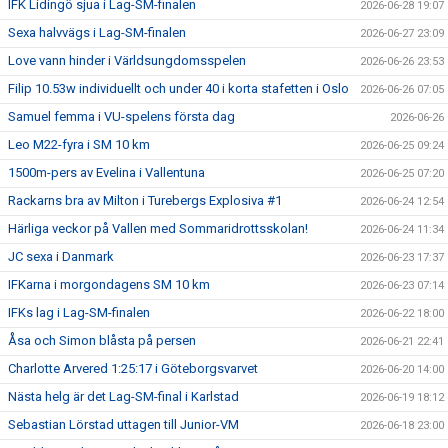
IFK Lidingö sjua i Lag-SM-finalen
2026-06-28 19:07
Sexa halvvägs i Lag-SM-finalen
2026-06-27 23:09
Love vann hinder i Världsungdomsspelen
2026-06-26 23:53
Filip 10.53w individuellt och under 40 i korta stafetten i Oslo
2026-06-26 07:05
Samuel femma i VU-spelens första dag
2026-06-26
Leo M22-fyra i SM 10 km
2026-06-25 09:24
1500m-pers av Evelina i Vallentuna
2026-06-25 07:20
Rackarns bra av Milton i Turebergs Explosiva #1
2026-06-24 12:54
Härliga veckor på Vallen med Sommaridrottsskolan!
2026-06-24 11:34
JC sexa i Danmark
2026-06-23 17:37
IFKarna i morgondagens SM 10 km
2026-06-23 07:14
IFKs lag i Lag-SM-finalen
2026-06-22 18:00
Åsa och Simon blåsta på persen
2026-06-21 22:41
Charlotte Arvered 1:25:17 i Göteborgsvarvet
2026-06-20 14:00
Nästa helg är det Lag-SM-final i Karlstad
2026-06-19 18:12
Sebastian Lörstad uttagen till Junior-VM
2026-06-18 23:00