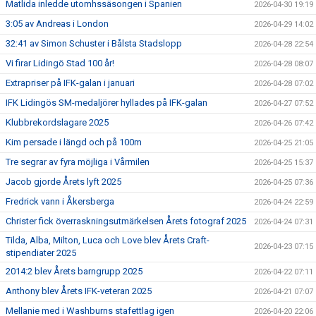
Matlida inledde utomhssäsongen i Spanien
2026-04-30 19:19
3:05 av Andreas i London
2026-04-29 14:02
32:41 av Simon Schuster i Bålsta Stadslopp
2026-04-28 22:54
Vi firar Lidingö Stad 100 år!
2026-04-28 08:07
Extrapriser på IFK-galan i januari
2026-04-28 07:02
IFK Lidingös SM-medaljörer hyllades på IFK-galan
2026-04-27 07:52
Klubbrekordslagare 2025
2026-04-26 07:42
Kim persade i längd och på 100m
2026-04-25 21:05
Tre segrar av fyra möjliga i Vårmilen
2026-04-25 15:37
Jacob gjorde Årets lyft 2025
2026-04-25 07:36
Fredrick vann i Åkersberga
2026-04-24 22:59
Christer fick överraskningsutmärkelsen Årets fotograf 2025
2026-04-24 07:31
Tilda, Alba, Milton, Luca och Love blev Årets Craft-
2026-04-23 07:15
stipendiater 2025
2014:2 blev Årets barngrupp 2025
2026-04-22 07:11
Anthony blev Årets IFK-veteran 2025
2026-04-21 07:07
Mellanie med i Washburns stafettlag igen
2026-04-20 22:06