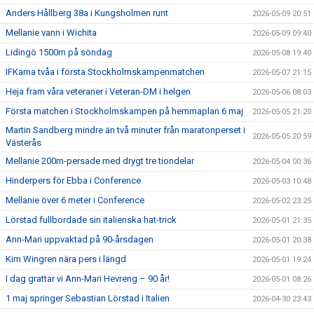
Anders Hållberg 38a i Kungsholmen runt
2026-05-09 20:51
Mellanie vann i Wichita
2026-05-09 09:40
Lidingö 1500m på söndag
2026-05-08 19:40
IFKarna tvåa i första Stockholmskampenmatchen
2026-05-07 21:15
Heja fram våra veteraner i Veteran-DM i helgen
2026-05-06 08:03
Första matchen i Stockholmskampen på hemmaplan 6 maj
2026-05-05 21:20
Martin Sandberg mindre än två minuter från maratonperset i
2026-05-05 20:59
Västerås
Mellanie 200m-persade med drygt tre tiondelar
2026-05-04 00:36
Hinderpers för Ebba i Conference
2026-05-03 10:48
Mellanie över 6 meter i Conference
2026-05-02 23:25
Lörstad fullbordade sin italienska hat-trick
2026-05-01 21:35
Ann-Mari uppvaktad på 90-årsdagen
2026-05-01 20:38
Kim Wingren nära pers i längd
2026-05-01 19:24
I dag grattar vi Ann-Mari Hevreng – 90 år!
2026-05-01 08:26
1 maj springer Sebastian Lörstad i Italien
2026-04-30 23:43