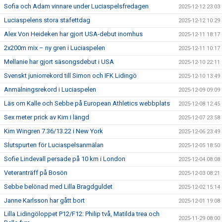
Sofia och Adam vinnare under Luciaspelsfredagen
2025-12-12 23:03
Luciaspelens stora stafettdag
2025-12-12 10:29
Alex Von Heideken har gjort USA-debut inomhus
2025-12-11 18:17
2x200m mix – ny gren i Luciaspelen
2025-12-11 10:17
Mellanie har gjort säsongsdebut i USA
2025-12-10 22:11
Svenskt juniorrekord till Simon och IFK Lidingö
2025-12-10 13:49
Anmälningsrekord i Luciaspelen
2025-12-09 09:09
Läs om Kalle och Sebbe på European Athletics webbplats
2025-12-08 12:45
Sex meter prick av Kim i längd
2025-12-07 23:58
Kim Wingren 7.36/13.22 i New York
2025-12-06 23:49
Slutspurten för Luciaspelsanmälan
2025-12-05 18:50
Sofie Lindevall persade på 10 km i London
2025-12-04 08:08
Veteranträff på Bosön
2025-12-03 08:21
Sebbe belönad med Lilla Bragdguldet
2025-12-02 15:14
Janne Karlsson har gått bort
2025-12-01 19:08
Lilla Lidingöloppet P12/F12: Philip två, Matilda trea och
2025-11-29 08:00