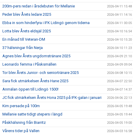
200m-pers redan i årsdebuten för Mellanie
2026-04-11 15:48
Peder blev Årets ledare 2025
2026-04-11 14:16
Ebba in som hinderfyra i IFK Lidingö genom tiderna
2026-04-11 00:05
Lotta blev Årets eldsjäl 2025
2026-04-10 16:54
En månad till Veteran-DM
2026-04-10 15:20
37 hälsningar från Nerja
2026-04-10 11:23
Agnes blev Årets ungdomstränare 2025
2026-04-09 21:10
Leonardo femma i Påsksmällen
2026-04-09 09:04
Tor blev Årets Junior- och seniortränare 2025
2026-04-08 10:15
Sara fick utmärkelsen Årets Hane 2025
2026-04-07 22:50
Anmälan öppen till Lidingö 1500!
2026-04-07 14:37
JC fick utmärkelsen Årets Hona 2025 på IFK-galan i januari
2026-04-06 22:13
Kim persade på 100m
2026-04-05 19:48
Mellanie satte tidigt utepers i längd
2026-04-05 19:44
Påskhälsning från Biarritz
2026-04-05 19:00
Vårens tider på Vallen
2026-04-03 16:58