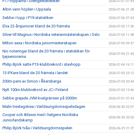
P17-topparna i Sverigestatistiken
2026-07-07 07:49
Albin vann höjden i Uppsala
2026-07-06 21:28
Sebbe i topp i P19-statistiken
2026-07-06 07:43
Elva 22-årsjuniorer bland de 20 främsta
2026-07-05 17:30
Silver till Magnus i Nordiska veteranmästerskapen i Oslo
2026-07-05 11:48
Milton sexa i Nordiska juniormästerskapen
2026-07-05 09:37
Nio noteringar bland de 20 främsta i statistiken för
2026-07-04 21:44
tjejseniorerna
Philip Björk satte P13-klubbrekord i stavhopp
2026-07-04 16:11
13 IFKare bland de 20 främsta i landet
2026-07-03 23:12
200m-pers av Simon i Åkersberga
2026-07-03 20:44
Nytt 100m-klubbrekord av JC i Finland
2026-07-02 13:46
Sebbe grejade JVM-kvalgränsen på 3000m
2026-07-01 07:43
Malin trestegstrea i Världsungdomsspelsdagen
2026-06-30 22:07
Cooper och Atlassi med i helgens Nordiska
2026-06-30 20:50
Juniorlandskamp
Philip Björk tvåa i Världsungdomsspelen
2026-06-29 21:37