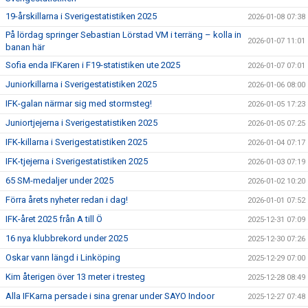
19-årskillarna i Sverigestatistiken 2025
2026-01-08 07:38
På lördag springer Sebastian Lörstad VM i terräng – kolla in
2026-01-07 11:01
banan här
Sofia enda IFKaren i F19-statistiken ute 2025
2026-01-07 07:01
Juniorkillarna i Sverigestatistiken 2025
2026-01-06 08:00
IFK-galan närmar sig med stormsteg!
2026-01-05 17:23
Juniortjejerna i Sverigestatistiken 2025
2026-01-05 07:25
IFK-killarna i Sverigestatistiken 2025
2026-01-04 07:17
IFK-tjejerna i Sverigestatistiken 2025
2026-01-03 07:19
65 SM-medaljer under 2025
2026-01-02 10:20
Förra årets nyheter redan i dag!
2026-01-01 07:52
IFK-året 2025 från A till Ö
2025-12-31 07:09
16 nya klubbrekord under 2025
2025-12-30 07:26
Oskar vann längd i Linköping
2025-12-29 07:00
Kim återigen över 13 meter i tresteg
2025-12-28 08:49
Alla IFKarna persade i sina grenar under SAYO Indoor
2025-12-27 07:48