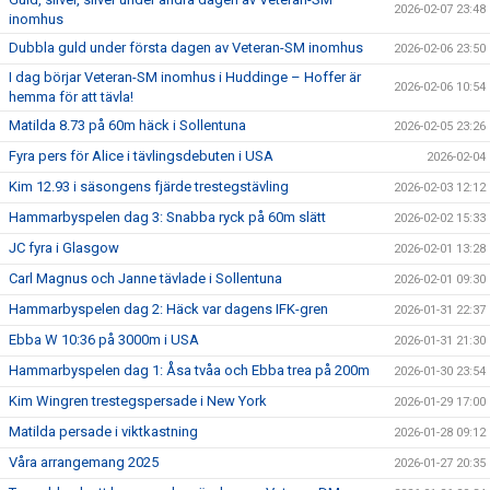
2026-02-07 23:48
inomhus
Dubbla guld under första dagen av Veteran-SM inomhus
2026-02-06 23:50
I dag börjar Veteran-SM inomhus i Huddinge – Hoffer är
2026-02-06 10:54
hemma för att tävla!
Matilda 8.73 på 60m häck i Sollentuna
2026-02-05 23:26
Fyra pers för Alice i tävlingsdebuten i USA
2026-02-04
Kim 12.93 i säsongens fjärde trestegstävling
2026-02-03 12:12
Hammarbyspelen dag 3: Snabba ryck på 60m slätt
2026-02-02 15:33
JC fyra i Glasgow
2026-02-01 13:28
Carl Magnus och Janne tävlade i Sollentuna
2026-02-01 09:30
Hammarbyspelen dag 2: Häck var dagens IFK-gren
2026-01-31 22:37
Ebba W 10:36 på 3000m i USA
2026-01-31 21:30
Hammarbyspelen dag 1: Åsa tvåa och Ebba trea på 200m
2026-01-30 23:54
Kim Wingren trestegspersade i New York
2026-01-29 17:00
Matilda persade i viktkastning
2026-01-28 09:12
Våra arrangemang 2025
2026-01-27 20:35