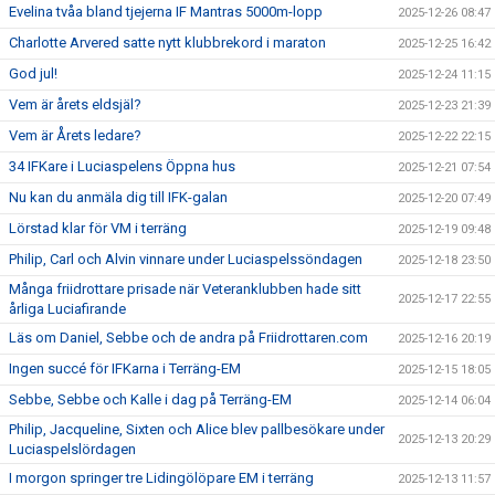
Evelina tvåa bland tjejerna IF Mantras 5000m-lopp
2025-12-26 08:47
Charlotte Arvered satte nytt klubbrekord i maraton
2025-12-25 16:42
God jul!
2025-12-24 11:15
Vem är årets eldsjäl?
2025-12-23 21:39
Vem är Årets ledare?
2025-12-22 22:15
34 IFKare i Luciaspelens Öppna hus
2025-12-21 07:54
Nu kan du anmäla dig till IFK-galan
2025-12-20 07:49
Lörstad klar för VM i terräng
2025-12-19 09:48
Philip, Carl och Alvin vinnare under Luciaspelssöndagen
2025-12-18 23:50
Många friidrottare prisade när Veteranklubben hade sitt
2025-12-17 22:55
årliga Luciafirande
Läs om Daniel, Sebbe och de andra på Friidrottaren.com
2025-12-16 20:19
Ingen succé för IFKarna i Terräng-EM
2025-12-15 18:05
Sebbe, Sebbe och Kalle i dag på Terräng-EM
2025-12-14 06:04
Philip, Jacqueline, Sixten och Alice blev pallbesökare under
2025-12-13 20:29
Luciaspelslördagen
I morgon springer tre Lidingölöpare EM i terräng
2025-12-13 11:57