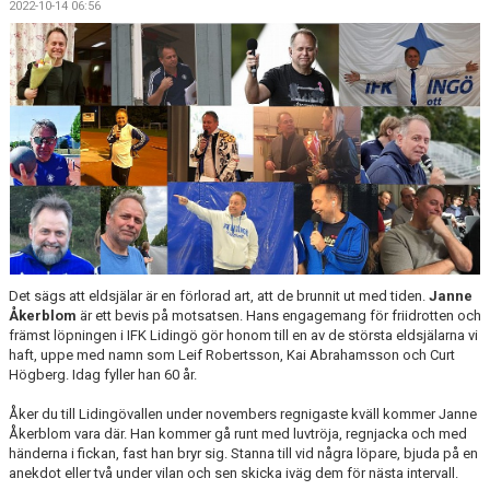
2022-10-14 06:56
Det sägs att eldsjälar är en förlorad art, att de brunnit ut med tiden.
Janne
Åkerblom
är ett bevis på motsatsen. Hans engagemang för friidrotten och
främst löpningen i IFK Lidingö gör honom till en av de största eldsjälarna vi
haft, uppe med namn som Leif Robertsson, Kai Abrahamsson och Curt
Högberg. Idag fyller han 60 år.
Åker du till Lidingövallen under novembers regnigaste kväll kommer Janne
Åkerblom vara där. Han kommer gå runt med luvtröja, regnjacka och med
händerna i fickan, fast han bryr sig. Stanna till vid några löpare, bjuda på en
anekdot eller två under vilan och sen skicka iväg dem för nästa intervall.