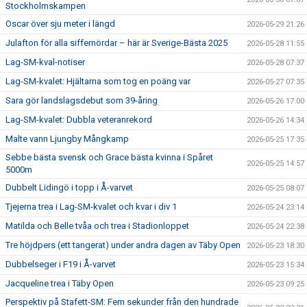
Stockholmskampen
Oscar över sju meter i längd
2026-05-29 21:26
Julafton för alla siffernördar – här är Sverige-Bästa 2025
2026-05-28 11:55
Lag-SM-kval-notiser
2026-05-28 07:37
Lag-SM-kvalet: Hjältarna som tog en poäng var
2026-05-27 07:35
Sara gör landslagsdebut som 39-åring
2026-05-26 17:00
Lag-SM-kvalet: Dubbla veteranrekord
2026-05-26 14:34
Malte vann Ljungby Mångkamp
2026-05-25 17:35
Sebbe bästa svensk och Grace bästa kvinna i Spåret
2026-05-25 14:57
5000m
Dubbelt Lidingö i topp i Å-varvet
2026-05-25 08:07
Tjejerna trea i Lag-SM-kvalet och kvar i div 1
2026-05-24 23:14
Matilda och Belle tvåa och trea i Stadionloppet
2026-05-24 22:38
Tre höjdpers (ett tangerat) under andra dagen av Täby Open
2026-05-23 18:30
Dubbelseger i F19 i Å-varvet
2026-05-23 15:34
Jacqueline trea i Täby Open
2026-05-23 09:25
Perspektiv på Stafett-SM: Fem sekunder från den hundrade