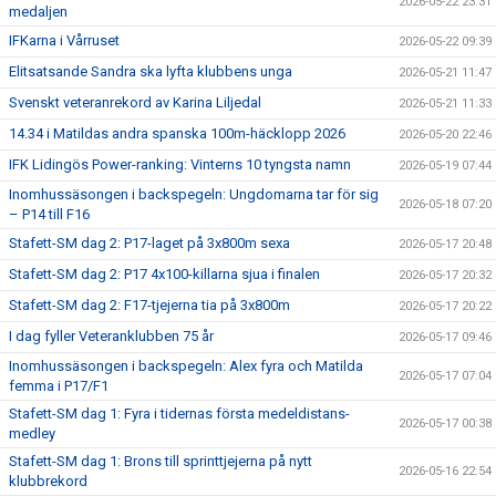
2026-05-22 23:31
medaljen
IFKarna i Vårruset
2026-05-22 09:39
Elitsatsande Sandra ska lyfta klubbens unga
2026-05-21 11:47
Svenskt veteranrekord av Karina Liljedal
2026-05-21 11:33
14.34 i Matildas andra spanska 100m-häcklopp 2026
2026-05-20 22:46
IFK Lidingös Power-ranking: Vinterns 10 tyngsta namn
2026-05-19 07:44
Inomhussäsongen i backspegeln: Ungdomarna tar för sig
2026-05-18 07:20
– P14 till F16
Stafett-SM dag 2: P17-laget på 3x800m sexa
2026-05-17 20:48
Stafett-SM dag 2: P17 4x100-killarna sjua i finalen
2026-05-17 20:32
Stafett-SM dag 2: F17-tjejerna tia på 3x800m
2026-05-17 20:22
I dag fyller Veteranklubben 75 år
2026-05-17 09:46
Inomhussäsongen i backspegeln: Alex fyra och Matilda
2026-05-17 07:04
femma i P17/F1
Stafett-SM dag 1: Fyra i tidernas första medeldistans-
2026-05-17 00:38
medley
Stafett-SM dag 1: Brons till sprinttjejerna på nytt
2026-05-16 22:54
klubbrekord