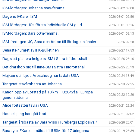
ISM-lördagen: Johanna stav-femma!
2026-03-02 09:00
Dagens IFKare i ISM
2026-03-01 09:50
ISM-lördagen: JCs första individuella SM-guld
2026-03-01 08:16
ISM-lördagen: Sara 60m-femma!
2026-03-01 08:13
ISM-fredagen: JC, Sara och Anton till lördagens finaler
2026-02-28
Senaste numret av IFK-Bulletinen
2026-02-27 17:53
Dags att planera helgens ISM i Sätra friidrottshall
2026-02-26 23:16
Det drar ihop sig till Inne-SM i Sätra Friidrottshall
2026-02-25 23:13
Majken och Lyda Areschoug har tävlat i USA
2026-02-24 13:49
Tangerat stavårsbästa av Johanna
2026-02-23 22:25
Kanonlopp av Lörstad på 10 km – U20-tvåa i Europa
2026-02-22 12:20
genom tiderna
Alice fortsätter tävla i USA
2026-02-21 23:24
Hasse Ljung har gått bort
2026-02-21 07:02
Tangerat årsbästa av Sara Wiss i Turebergs Explosiva 4
2026-02-20 23:01
Bara fyra IFKare anmälda till IUSM för 17-åringarna
2026-02-19 23:39