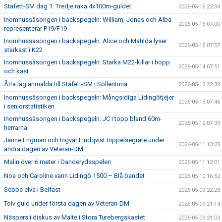
Stafett-SM dag 1: Tredje raka 4x100m-guldet
2026-05-16 22:34
Inomhussäsongen i backspegeln: William, Jonas och Alba
2026-05-16 07:00
representerar P19/F19
Inomhussäsongen i backspegeln: Alice och Matilda lyser
2026-05-15 07:57
starkast i K22
Inomhussäsongen i backspegeln: Starka M22-killar i hopp
2026-05-14 07:51
och kast
Åtta lag anmälda till Stafett-SM i Sollentuna
2026-05-13 22:39
Inomhussäsongen i backspegeln: Mångsidiga Lidingötjejer
2026-05-13 07:46
i seniorstatistiken
Inomhussäsongen i backspegeln: JC i topp bland 60m-
2026-05-12 07:39
herrarna
Janne Engman och Ingvar Lindqvist trippelsegrare under
2026-05-11 13:25
andra dagen av Veteran-DM
Malin över 6 meter i Danderydsspelen
2026-05-11 12:01
Noa och Caroline vann Lidingö 1500 – Blå bandet
2026-05-10 16:52
Sebbe elva i Belfast
2026-05-09 22:23
Tolv guld under första dagen av Veteran-DM
2026-05-09 21:13
Näspers i diskus av Malte i Stora Turebergskastet
2026-05-09 21:03