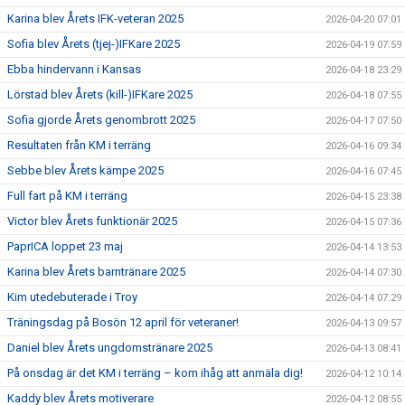
Karina blev Årets IFK-veteran 2025
2026-04-20 07:01
Sofia blev Årets (tjej-)IFKare 2025
2026-04-19 07:59
Ebba hindervann i Kansas
2026-04-18 23:29
Lörstad blev Årets (kill-)IFKare 2025
2026-04-18 07:55
Sofia gjorde Årets genombrott 2025
2026-04-17 07:50
Resultaten från KM i terräng
2026-04-16 09:34
Sebbe blev Årets kämpe 2025
2026-04-16 07:45
Full fart på KM i terräng
2026-04-15 23:38
Victor blev Årets funktionär 2025
2026-04-15 07:36
PaprICA loppet 23 maj
2026-04-14 13:53
Karina blev Årets barntränare 2025
2026-04-14 07:30
Kim utedebuterade i Troy
2026-04-14 07:29
Träningsdag på Bosön 12 april för veteraner!
2026-04-13 09:57
Daniel blev Årets ungdomstränare 2025
2026-04-13 08:41
På onsdag är det KM i terräng – kom ihåg att anmäla dig!
2026-04-12 10:14
Kaddy blev Årets motiverare
2026-04-12 08:55