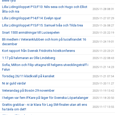
Belle fyra
Lilla Lidingöloppet P13/F13: Nils sexa och Hugo och Elliot
2025-11-28 08:31
åtta och nia
Lilla Lidingöloppet P14/F14: Evelyn sjua!
2025-11-27 07:29
Lilla Lidingöloppet P15/F15: Samuel tvåa och Tilda trea
2025-11-26 08:27
Snart 1500 anmälningar till Luciaspelen
2025-11-25 22:19
Bli medlem i Veteranklubben och kom på luciafirandet 16
2025-11-24 19:01
december
Kort rapport från Svensk Friidrotts höstkonferens
2025-11-23 23:21
1:17 på halvmaran av Olle Lindeberg
2025-11-22 08:43
Sofia, Milton och Filip uttagna till helgens utvecklingsträff i
2025-11-21 14:23
Falun
Torsdag 26/11 klädkväll på kansliet
2025-11-21 07:54
Ni är guld värda!
2025-11-20 11:27
Veterandag på Bosön 29 november
2025-11-19 13:42
I helgen var fem IFKare på läger för Svenska Löpartalanger
2025-11-18 20:50
Grattis grabbar - ni är klara för Lag SM-finalen utan att ens
2025-11-17 13:55
ha tävla om det!!