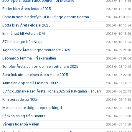
200m-pers redan i årsdebuten för Mellanie
2026-04-11 15:48
Peder blev Årets ledare 2025
2026-04-11 14:16
Ebba in som hinderfyra i IFK Lidingö genom tiderna
2026-04-11 00:05
Lotta blev Årets eldsjäl 2025
2026-04-10 16:54
En månad till Veteran-DM
2026-04-10 15:20
37 hälsningar från Nerja
2026-04-10 11:23
Agnes blev Årets ungdomstränare 2025
2026-04-09 21:10
Leonardo femma i Påsksmällen
2026-04-09 09:04
Tor blev Årets Junior- och seniortränare 2025
2026-04-08 10:15
Sara fick utmärkelsen Årets Hane 2025
2026-04-07 22:50
Anmälan öppen till Lidingö 1500!
2026-04-07 14:37
JC fick utmärkelsen Årets Hona 2025 på IFK-galan i januari
2026-04-06 22:13
Kim persade på 100m
2026-04-05 19:48
Mellanie satte tidigt utepers i längd
2026-04-05 19:44
Påskhälsning från Biarritz
2026-04-05 19:00
Vårens tider på Vallen
2026-04-03 16:58