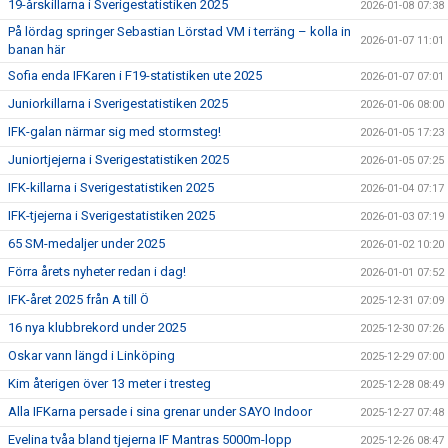
19-årskillarna i Sverigestatistiken 2025
2026-01-08 07:38
På lördag springer Sebastian Lörstad VM i terräng – kolla in
2026-01-07 11:01
banan här
Sofia enda IFKaren i F19-statistiken ute 2025
2026-01-07 07:01
Juniorkillarna i Sverigestatistiken 2025
2026-01-06 08:00
IFK-galan närmar sig med stormsteg!
2026-01-05 17:23
Juniortjejerna i Sverigestatistiken 2025
2026-01-05 07:25
IFK-killarna i Sverigestatistiken 2025
2026-01-04 07:17
IFK-tjejerna i Sverigestatistiken 2025
2026-01-03 07:19
65 SM-medaljer under 2025
2026-01-02 10:20
Förra årets nyheter redan i dag!
2026-01-01 07:52
IFK-året 2025 från A till Ö
2025-12-31 07:09
16 nya klubbrekord under 2025
2025-12-30 07:26
Oskar vann längd i Linköping
2025-12-29 07:00
Kim återigen över 13 meter i tresteg
2025-12-28 08:49
Alla IFKarna persade i sina grenar under SAYO Indoor
2025-12-27 07:48
Evelina tvåa bland tjejerna IF Mantras 5000m-lopp
2025-12-26 08:47