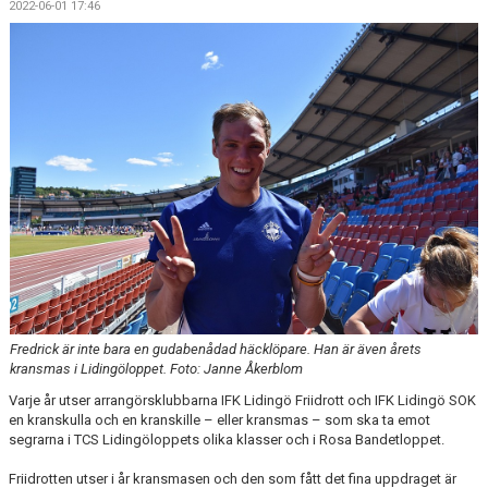
2022-06-01 17:46
Fredrick är inte bara en gudabenådad häcklöpare. Han är även årets
kransmas i Lidingöloppet. Foto: Janne Åkerblom
Varje år utser arrangörsklubbarna IFK Lidingö Friidrott och IFK Lidingö SOK
en kranskulla och en kranskille – eller kransmas – som ska ta emot
segrarna i TCS Lidingöloppets olika klasser och i Rosa Bandetloppet.
Friidrotten utser i år kransmasen och den som fått det fina uppdraget är