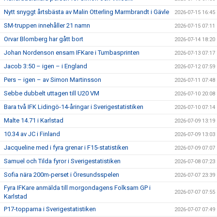
Nytt snyggt årtsbästa av Malin Otterling Marmbrandt i Gävle
2026-07-15 16:45
SM-truppen innehåller 21 namn
2026-07-15 07:11
Orvar Blomberg har gått bort
2026-07-14 18:20
Johan Nordenson ensam IFKare i Tumbasprinten
2026-07-13 07:17
Jacob 3:50 – igen – i England
2026-07-12 07:59
Pers – igen – av Simon Martinsson
2026-07-11 07:48
Sebbe dubbelt uttagen till U20 VM
2026-07-10 20:08
Bara två IFK Lidingö-14-åringar i Sverigestatistiken
2026-07-10 07:14
Malte 14.71 i Karlstad
2026-07-09 13:19
10.34 av JC i Finland
2026-07-09 13:03
Jacqueline med i fyra grenar i F15-statistiken
2026-07-09 07:07
Samuel och Tilda fyror i Sverigestatistiken
2026-07-08 07:23
Sofia nära 200m-perset i Öresundsspelen
2026-07-07 23:39
Fyra IFKare anmälda till morgondagens Folksam GP i
2026-07-07 07:55
Karlstad
P17-topparna i Sverigestatistiken
2026-07-07 07:49