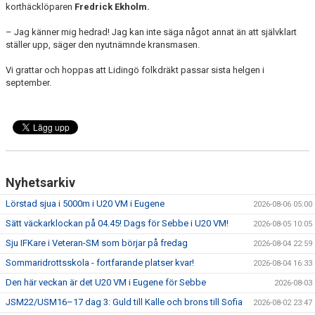
korthäcklöparen
Fredrick Ekholm.
– Jag känner mig hedrad! Jag kan inte säga något annat än att självklart
ställer upp, säger den nyutnämnde kransmasen.
Vi grattar och hoppas att Lidingö folkdräkt passar sista helgen i
september.
Nyhetsarkiv
Lörstad sjua i 5000m i U20 VM i Eugene
2026-08-06 05:00
Sätt väckarklockan på 04.45! Dags för Sebbe i U20 VM!
2026-08-05 10:05
Sju IFKare i Veteran-SM som börjar på fredag
2026-08-04 22:59
Sommaridrottsskola - fortfarande platser kvar!
2026-08-04 16:33
Den här veckan är det U20 VM i Eugene för Sebbe
2026-08-03
JSM22/USM16–17 dag 3: Guld till Kalle och brons till Sofia
2026-08-02 23:47