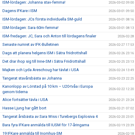
ISM-lördagen: Johanna stav-femma!
2026-03-02 09:00
Dagens IFKare i ISM
2026-03-01 09:50
ISM-lördagen: JCs första individuella SM-guld
2026-03-01 08:16
ISM-lördagen: Sara 60m-femma!
2026-03-01 08:13
ISM-fredagen: JC, Sara och Anton till lördagens finaler
2026-02-28
Senaste numret av IFK-Bulletinen
2026-02-27 17:53
Dags att planera helgens ISM i Sätra friidrottshall
2026-02-26 23:16
Det drar ihop sig till Inne-SM i Sätra Friidrottshall
2026-02-25 23:13
Majken och Lyda Areschoug har tävlat i USA
2026-02-24 13:49
Tangerat stavårsbästa av Johanna
2026-02-23 22:25
Kanonlopp av Lörstad på 10 km – U20-tvåa i Europa
2026-02-22 12:20
genom tiderna
Alice fortsätter tävla i USA
2026-02-21 23:24
Hasse Ljung har gått bort
2026-02-21 07:02
Tangerat årsbästa av Sara Wiss i Turebergs Explosiva 4
2026-02-20 23:01
Bara fyra IFKare anmälda till IUSM för 17-åringarna
2026-02-19 23:39
19 IFKare anmälda till Inomhus-SM
2026-02-18