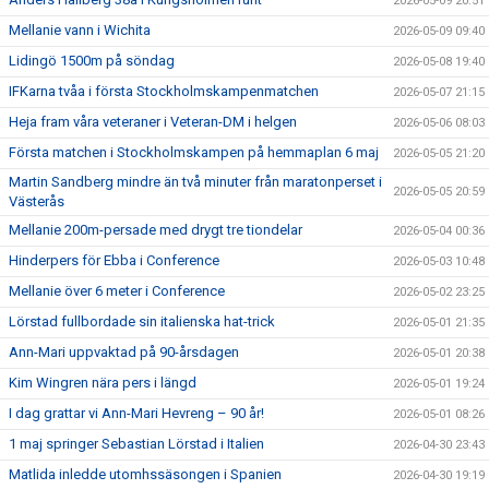
2026-05-09 20:51
Mellanie vann i Wichita
2026-05-09 09:40
Lidingö 1500m på söndag
2026-05-08 19:40
IFKarna tvåa i första Stockholmskampenmatchen
2026-05-07 21:15
Heja fram våra veteraner i Veteran-DM i helgen
2026-05-06 08:03
Första matchen i Stockholmskampen på hemmaplan 6 maj
2026-05-05 21:20
Martin Sandberg mindre än två minuter från maratonperset i
2026-05-05 20:59
Västerås
Mellanie 200m-persade med drygt tre tiondelar
2026-05-04 00:36
Hinderpers för Ebba i Conference
2026-05-03 10:48
Mellanie över 6 meter i Conference
2026-05-02 23:25
Lörstad fullbordade sin italienska hat-trick
2026-05-01 21:35
Ann-Mari uppvaktad på 90-årsdagen
2026-05-01 20:38
Kim Wingren nära pers i längd
2026-05-01 19:24
I dag grattar vi Ann-Mari Hevreng – 90 år!
2026-05-01 08:26
1 maj springer Sebastian Lörstad i Italien
2026-04-30 23:43
Matlida inledde utomhssäsongen i Spanien
2026-04-30 19:19