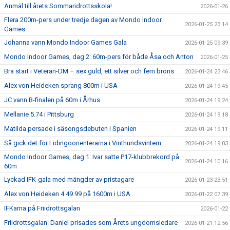
Anmäl till årets Sommaridrottsskola!
2026-01-26
Flera 200m-pers under tredje dagen av Mondo Indoor
2026-01-25 23:14
Games
Johanna vann Mondo Indoor Games Gala
2026-01-25 09:39
Mondo Indoor Games, dag 2: 60m-pers för både Åsa och Anton
2026-01-25
Bra start i Veteran-DM – sex guld, ett silver och fem brons
2026-01-24 23:46
Alex von Heideken sprang 800m i USA
2026-01-24 19:45
JC vann B-finalen på 60m i Århus
2026-01-24 19:24
Mellanie 5.74 i Pittsburg
2026-01-24 19:18
Matilda persade i säsongsdebuten i Spanien
2026-01-24 19:11
Så gick det för Lidingöorienterarna i Vinthundsvintern
2026-01-24 19:03
Mondo Indoor Games, dag 1: Ivar satte P17-klubbrekord på
2026-01-24 10:16
60m
Lyckad IFK-gala med mängder av pristagare
2026-01-23 23:51
Alex von Heideken 4.49.99 på 1600m i USA
2026-01-22 07:39
IFKarna på Friidrottsgalan
2026-01-22
Friidrottsgalan: Daniel prisades som Årets ungdomsledare
2026-01-21 12:56