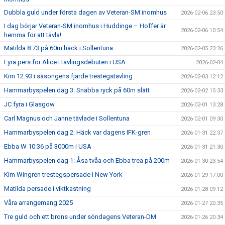
Dubbla guld under första dagen av Veteran-SM inomhus
2026-02-06 23:50
I dag börjar Veteran-SM inomhus i Huddinge – Hoffer är
2026-02-06 10:54
hemma för att tävla!
Matilda 8.73 på 60m häck i Sollentuna
2026-02-05 23:26
Fyra pers för Alice i tävlingsdebuten i USA
2026-02-04
Kim 12.93 i säsongens fjärde trestegstävling
2026-02-03 12:12
Hammarbyspelen dag 3: Snabba ryck på 60m slätt
2026-02-02 15:33
JC fyra i Glasgow
2026-02-01 13:28
Carl Magnus och Janne tävlade i Sollentuna
2026-02-01 09:30
Hammarbyspelen dag 2: Häck var dagens IFK-gren
2026-01-31 22:37
Ebba W 10:36 på 3000m i USA
2026-01-31 21:30
Hammarbyspelen dag 1: Åsa tvåa och Ebba trea på 200m
2026-01-30 23:54
Kim Wingren trestegspersade i New York
2026-01-29 17:00
Matilda persade i viktkastning
2026-01-28 09:12
Våra arrangemang 2025
2026-01-27 20:35
Tre guld och ett brons under söndagens Veteran-DM
2026-01-26 20:34