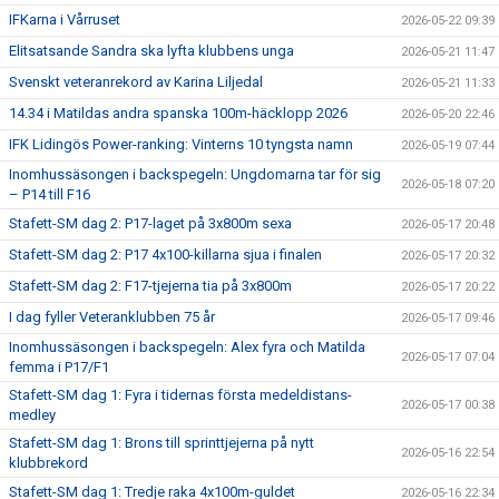
IFKarna i Vårruset
2026-05-22 09:39
Elitsatsande Sandra ska lyfta klubbens unga
2026-05-21 11:47
Svenskt veteranrekord av Karina Liljedal
2026-05-21 11:33
14.34 i Matildas andra spanska 100m-häcklopp 2026
2026-05-20 22:46
IFK Lidingös Power-ranking: Vinterns 10 tyngsta namn
2026-05-19 07:44
Inomhussäsongen i backspegeln: Ungdomarna tar för sig
2026-05-18 07:20
– P14 till F16
Stafett-SM dag 2: P17-laget på 3x800m sexa
2026-05-17 20:48
Stafett-SM dag 2: P17 4x100-killarna sjua i finalen
2026-05-17 20:32
Stafett-SM dag 2: F17-tjejerna tia på 3x800m
2026-05-17 20:22
I dag fyller Veteranklubben 75 år
2026-05-17 09:46
Inomhussäsongen i backspegeln: Alex fyra och Matilda
2026-05-17 07:04
femma i P17/F1
Stafett-SM dag 1: Fyra i tidernas första medeldistans-
2026-05-17 00:38
medley
Stafett-SM dag 1: Brons till sprinttjejerna på nytt
2026-05-16 22:54
klubbrekord
Stafett-SM dag 1: Tredje raka 4x100m-guldet
2026-05-16 22:34