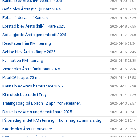
Karina blev Årets IFK-veteran 2025
2026-04-20 07:01
Sofia blev Årets (tjej-)IFKare 2025
2026-04-19 07:59
Ebba hindervann i Kansas
2026-04-18 23:29
Lörstad blev Årets (kill-)IFKare 2025
2026-04-18 07:55
Sofia gjorde Årets genombrott 2025
2026-04-17 07:50
Resultaten från KM i terräng
2026-04-16 09:34
Sebbe blev Årets kämpe 2025
2026-04-16 07:45
Full fart på KM i terräng
2026-04-15 23:38
Victor blev Årets funktionär 2025
2026-04-15 07:36
PaprICA loppet 23 maj
2026-04-14 13:53
Karina blev Årets barntränare 2025
2026-04-14 07:30
Kim utedebuterade i Troy
2026-04-14 07:29
Träningsdag på Bosön 12 april för veteraner!
2026-04-13 09:57
Daniel blev Årets ungdomstränare 2025
2026-04-13 08:41
På onsdag är det KM i terräng – kom ihåg att anmäla dig!
2026-04-12 10:14
Kaddy blev Årets motiverare
2026-04-12 08:55