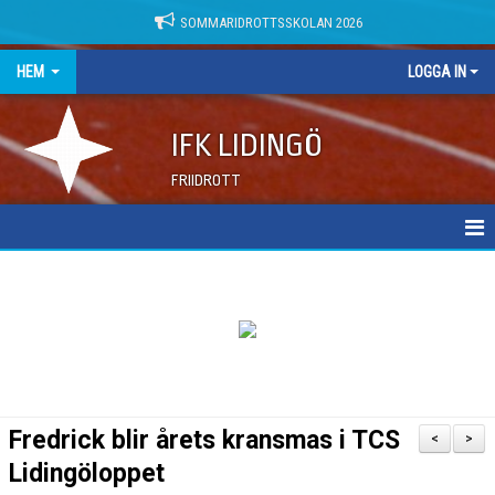
SOMMARIDROTTSSKOLAN 2026
HEM
LOGGA IN
IFK LIDINGÖ
FRIIDROTT
NYHETER
DOKUMENT
Fredrick blir årets kransmas i TCS
<
>
Lidingöloppet