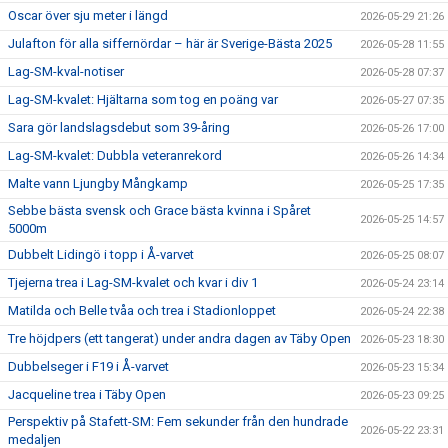
Oscar över sju meter i längd
2026-05-29 21:26
Julafton för alla siffernördar – här är Sverige-Bästa 2025
2026-05-28 11:55
Lag-SM-kval-notiser
2026-05-28 07:37
Lag-SM-kvalet: Hjältarna som tog en poäng var
2026-05-27 07:35
Sara gör landslagsdebut som 39-åring
2026-05-26 17:00
Lag-SM-kvalet: Dubbla veteranrekord
2026-05-26 14:34
Malte vann Ljungby Mångkamp
2026-05-25 17:35
Sebbe bästa svensk och Grace bästa kvinna i Spåret
2026-05-25 14:57
5000m
Dubbelt Lidingö i topp i Å-varvet
2026-05-25 08:07
Tjejerna trea i Lag-SM-kvalet och kvar i div 1
2026-05-24 23:14
Matilda och Belle tvåa och trea i Stadionloppet
2026-05-24 22:38
Tre höjdpers (ett tangerat) under andra dagen av Täby Open
2026-05-23 18:30
Dubbelseger i F19 i Å-varvet
2026-05-23 15:34
Jacqueline trea i Täby Open
2026-05-23 09:25
Perspektiv på Stafett-SM: Fem sekunder från den hundrade
2026-05-22 23:31
medaljen