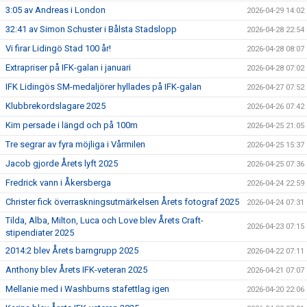
3:05 av Andreas i London
2026-04-29 14:02
32:41 av Simon Schuster i Bålsta Stadslopp
2026-04-28 22:54
Vi firar Lidingö Stad 100 år!
2026-04-28 08:07
Extrapriser på IFK-galan i januari
2026-04-28 07:02
IFK Lidingös SM-medaljörer hyllades på IFK-galan
2026-04-27 07:52
Klubbrekordslagare 2025
2026-04-26 07:42
Kim persade i längd och på 100m
2026-04-25 21:05
Tre segrar av fyra möjliga i Vårmilen
2026-04-25 15:37
Jacob gjorde Årets lyft 2025
2026-04-25 07:36
Fredrick vann i Åkersberga
2026-04-24 22:59
Christer fick överraskningsutmärkelsen Årets fotograf 2025
2026-04-24 07:31
Tilda, Alba, Milton, Luca och Love blev Årets Craft-
2026-04-23 07:15
stipendiater 2025
2014:2 blev Årets barngrupp 2025
2026-04-22 07:11
Anthony blev Årets IFK-veteran 2025
2026-04-21 07:07
Mellanie med i Washburns stafettlag igen
2026-04-20 22:06