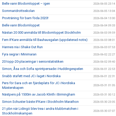
Belle vann Blodomloppet – igen
2026-06-05 23:14
Sommaridrottsskolan
2026-06-05 13:04
Provträning för barn föda 2020!
2026-06-04 13:00
Belle vann Blodomloppet
2026-06-04 09:33
Nästan 20 000 anmälda till Blodomloppet Stockholm
2026-06-03 09:59
Fem IFKare anmälda till Bauhausgalan (uppdaterad notis)
2026-06-03 08:01
Hannes nia i Shake Out Run
2026-06-03 07:53
Fyra segrar i Minimaran
2026-06-02 22:27
20 topp-20-placeringar i seniorstatistiken
2026-06-02 09:40
Simon, Åsa och Sofia sprintpersade i Huddingespelen
2026-06-01 22:53
Snabb stafett med JC i laget i Nordiska
2026-06-01 22:31
Pers för Sara och en fjärdeplats för JC i Nordiska
2026-05-31 01:05
Mästerskapen
Nästpers på 1500m av Jacob Klinth i Birmingham
2026-05-31 00:12
Simon Schuster bäste IFKare i Stockholm Marathon
2026-05-30 23:05
21 pbn när Lidingö blev trea i andra klubbmatchen i
2026-05-30 07:07
Stockholmskampen