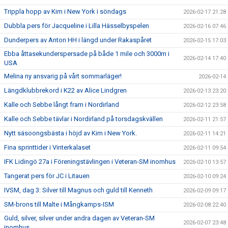
Trippla hopp av Kim i New York i söndags
2026-02-17 21:28
Dubbla pers för Jacqueline i Lilla Hässelbyspelen
2026-02-16 07:46
Dunderpers av Anton HH i längd under Rakaspåret
2026-02-15 17:03
Ebba åttasekunderspersade på både 1 mile och 3000m i
2026-02-14 17:40
USA
Melina ny ansvarig på vårt sommarläger!
2026-02-14
Längdklubbrekord i K22 av Alice Lindgren
2026-02-13 23:20
Kalle och Sebbe långt fram i Nordirland
2026-02-12 23:58
Kalle och Sebbe tävlar i Nordirland på torsdagskvällen
2026-02-11 21:57
Nytt säsoongsbästa i höjd av Kim i New York.
2026-02-11 14:21
Fina sprinttider i Vinterkalaset
2026-02-11 09:54
IFK Lidingö 27a i Föreningstävlingen i Veteran-SM inomhus
2026-02-10 13:57
Tangerat pers för JC i Litauen
2026-02-10 09:24
IVSM, dag 3: Silver till Magnus och guld till Kenneth
2026-02-09 09:17
SM-brons till Malte i Mångkamps-ISM
2026-02-08 22:40
Guld, silver, silver under andra dagen av Veteran-SM
2026-02-07 23:48
inomhus