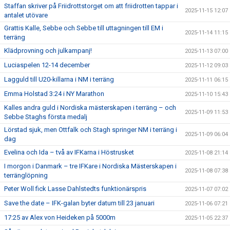
Staffan skriver på Friidrottstorget om att friidrotten tappar i
2025-11-15 12:07
antalet utövare
Grattis Kalle, Sebbe och Sebbe till uttagningen till EM i
2025-11-14 11:15
terräng
Klädprovning och julkampanj!
2025-11-13 07:00
Luciaspelen 12-14 december
2025-11-12 09:03
Lagguld till U20-killarna i NM i terräng
2025-11-11 06:15
Emma Holstad 3:24 i NY Marathon
2025-11-10 15:43
Kalles andra guld i Nordiska mästerskapen i terräng – och
2025-11-09 11:53
Sebbe Staghs första medalj
Lörstad sjuk, men Ottfalk och Stagh springer NM i terräng i
2025-11-09 06:04
dag
Evelina och Ida – två av IFKarna i Höstrusket
2025-11-08 21:14
I morgon i Danmark – tre IFKare i Nordiska Mästerskapen i
2025-11-08 07:38
terränglöpning
Peter Woll fick Lasse Dahlstedts funktionärspris
2025-11-07 07:02
Save the date – IFK-galan byter datum till 23 januari
2025-11-06 07:21
17:25 av Alex von Heideken på 5000m
2025-11-05 22:37