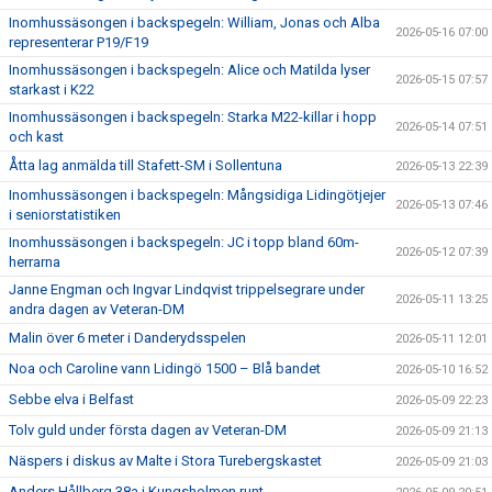
Inomhussäsongen i backspegeln: William, Jonas och Alba
2026-05-16 07:00
representerar P19/F19
Inomhussäsongen i backspegeln: Alice och Matilda lyser
2026-05-15 07:57
starkast i K22
Inomhussäsongen i backspegeln: Starka M22-killar i hopp
2026-05-14 07:51
och kast
Åtta lag anmälda till Stafett-SM i Sollentuna
2026-05-13 22:39
Inomhussäsongen i backspegeln: Mångsidiga Lidingötjejer
2026-05-13 07:46
i seniorstatistiken
Inomhussäsongen i backspegeln: JC i topp bland 60m-
2026-05-12 07:39
herrarna
Janne Engman och Ingvar Lindqvist trippelsegrare under
2026-05-11 13:25
andra dagen av Veteran-DM
Malin över 6 meter i Danderydsspelen
2026-05-11 12:01
Noa och Caroline vann Lidingö 1500 – Blå bandet
2026-05-10 16:52
Sebbe elva i Belfast
2026-05-09 22:23
Tolv guld under första dagen av Veteran-DM
2026-05-09 21:13
Näspers i diskus av Malte i Stora Turebergskastet
2026-05-09 21:03
Anders Hållberg 38a i Kungsholmen runt