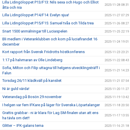
Lilla Lidingöloppet P13/F13: Nils sexa och Hugo och Elliot
2025-11-28 08:31
åtta och nia
Lilla Lidingöloppet P14/F14: Evelyn sjua!
2025-11-27 07:29
Lilla Lidingöloppet P15/F15: Samuel tvåa och Tilda trea
2025-11-26 08:27
Snart 1500 anmälningar till Luciaspelen
2025-11-25 22:19
Bli medlem i Veteranklubben och kom på luciafirandet 16
2025-11-24 19:01
december
Kort rapport från Svensk Friidrotts höstkonferens
2025-11-23 23:21
1:17 på halvmaran av Olle Lindeberg
2025-11-22 08:43
Sofia, Milton och Filip uttagna till helgens utvecklingsträff i
2025-11-21 14:23
Falun
Torsdag 26/11 klädkväll på kansliet
2025-11-21 07:54
Ni är guld värda!
2025-11-20 11:27
Veterandag på Bosön 29 november
2025-11-19 13:42
I helgen var fem IFKare på läger för Svenska Löpartalanger
2025-11-18 20:50
Grattis grabbar - ni är klara för Lag SM-finalen utan att ens
2025-11-17 13:55
ha tävla om det!!
Glitter – IFK-galans tema
2025-11-16 21:18