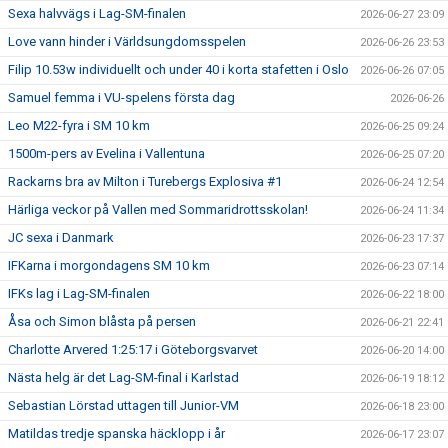
Sexa halvvägs i Lag-SM-finalen
2026-06-27 23:09
Love vann hinder i Världsungdomsspelen
2026-06-26 23:53
Filip 10.53w individuellt och under 40 i korta stafetten i Oslo
2026-06-26 07:05
Samuel femma i VU-spelens första dag
2026-06-26
Leo M22-fyra i SM 10 km
2026-06-25 09:24
1500m-pers av Evelina i Vallentuna
2026-06-25 07:20
Rackarns bra av Milton i Turebergs Explosiva #1
2026-06-24 12:54
Härliga veckor på Vallen med Sommaridrottsskolan!
2026-06-24 11:34
JC sexa i Danmark
2026-06-23 17:37
IFKarna i morgondagens SM 10 km
2026-06-23 07:14
IFKs lag i Lag-SM-finalen
2026-06-22 18:00
Åsa och Simon blåsta på persen
2026-06-21 22:41
Charlotte Arvered 1:25:17 i Göteborgsvarvet
2026-06-20 14:00
Nästa helg är det Lag-SM-final i Karlstad
2026-06-19 18:12
Sebastian Lörstad uttagen till Junior-VM
2026-06-18 23:00
Matildas tredje spanska häcklopp i år
2026-06-17 23:07