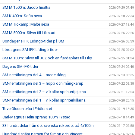
SM M 1500m: Jacob finaltia
2026-07-29 07:49
SM K 400m: Sofia sexa
2026-07-28 22:34
SM M Tiokamp: Malte sexa
2026-07-27 19:44
SM M 5000m: Silver till Lörstad
2026-07-26 22:26
Söndagens IFK Lidingö-tider på SM
2026-07-26 08:39
Lördagens SM-IFK Lidingö-tider
2026-07-25 07:02
SM M 100m: Silver till JCZ och en fjärdeplats till Filip
2026-07-25 01:34
Dagens SM-IFK-tider
2026-07-24 09:40
SM-nerräkningen del 4 – medel/lång
2026-07-23 08:35
SM-nerräkningen del 3 – hopp och mångkamp
2026-07-22 08:38
SM-nerräkningen del 2 – vi kollar sprintertjejerna
2026-07-21 12:54
SM-nerräkningen del 1 – vi kollar sprinterkillarna
2026-07-20 20:15
Tove Olsson tvåa i Fridkastet
2026-07-19 18:35
Carl-Magnus Helin sprang 100m i Ystad
2026-07-18 14:49
33 hundradelar från det svenska rekordet på 4x100m
2026-07-17 07:58
Hundradelsnära persen för Simon och Vincent
2026-07-16 07:56