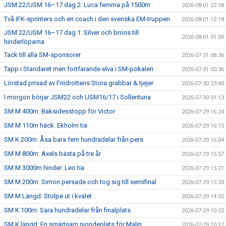
JSM 22/USM 16–17 dag 2: Luca femma på 1500m
2026-08-01 22:58
Två IFK-sprinters och en coach i den svenska EM-truppen
2026-08-01 12:18
JSM 22/USM 16–17 dag 1: Silver och brons till
2026-08-01 01:00
hinderlöparna
Tack till alla SM-sponsorer
2026-07-31 08:36
Tapp i Standaret men fortfarande elva i SM-pokalen
2026-07-31 00:36
Lörstad prisad av Friidrottens Stora grabbar & tjejer
2026-07-30 23:40
I morgon börjar JSM22 och USM16/17 i Sollentuna
2026-07-30 01:13
SM M 400m: Baksidesstopp för Victor
2026-07-29 16:24
SM M 110m häck: Ekholm tia
2026-07-29 16:15
SM K 200m: Åsa bara fem hundradelar från pers
2026-07-29 16:04
SM M 800m: Axels bästa på tre år
2026-07-29 15:57
SM M 3000m hinder: Leo tia
2026-07-29 15:21
SM M 200m: Simon persade och tog sig till semifinal
2026-07-29 15:20
SM M Längd: Stolpe ut i kvalet
2026-07-29 14:55
SM K 100m: Sara hundradelar från finalplats
2026-07-29 10:22
SM K längd: En smärtsam niondeplats för Malin
2026-07-29 10:12