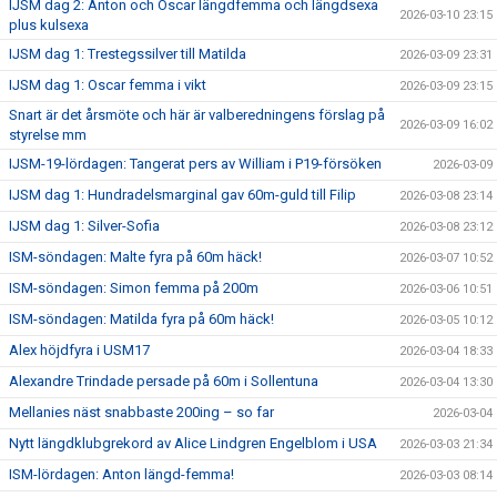
IJSM dag 2: Anton och Oscar längdfemma och längdsexa
2026-03-10 23:15
plus kulsexa
IJSM dag 1: Trestegssilver till Matilda
2026-03-09 23:31
IJSM dag 1: Oscar femma i vikt
2026-03-09 23:15
Snart är det årsmöte och här är valberedningens förslag på
2026-03-09 16:02
styrelse mm
IJSM-19-lördagen: Tangerat pers av William i P19-försöken
2026-03-09
IJSM dag 1: Hundradelsmarginal gav 60m-guld till Filip
2026-03-08 23:14
IJSM dag 1: Silver-Sofia
2026-03-08 23:12
ISM-söndagen: Malte fyra på 60m häck!
2026-03-07 10:52
ISM-söndagen: Simon femma på 200m
2026-03-06 10:51
ISM-söndagen: Matilda fyra på 60m häck!
2026-03-05 10:12
Alex höjdfyra i USM17
2026-03-04 18:33
Alexandre Trindade persade på 60m i Sollentuna
2026-03-04 13:30
Mellanies näst snabbaste 200ing – so far
2026-03-04
Nytt längdklubgrekord av Alice Lindgren Engelblom i USA
2026-03-03 21:34
ISM-lördagen: Anton längd-femma!
2026-03-03 08:14