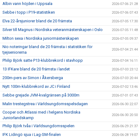
Albin vann höjden i Uppsala
2026-07-06 21:28
Sebbe i topp i P19-statistiken
2026-07-06 07:43
Elva 22-årsjuniorer bland de 20 främsta
2026-07-05 17:30
Silver till Magnus i Nordiska veteranmästerskapen i Oslo
2026-07-05 11:48
Milton sexa i Nordiska juniormästerskapen
2026-07-05 09:37
Nio noteringar bland de 20 främsta i statistiken för
2026-07-04 21:44
tjejseniorerna
Philip Björk satte P13-klubbrekord i stavhopp
2026-07-04 16:11
13 IFKare bland de 20 främsta i landet
2026-07-03 23:12
200m-pers av Simon i Åkersberga
2026-07-03 20:44
Nytt 100m-klubbrekord av JC i Finland
2026-07-02 13:46
Sebbe grejade JVM-kvalgränsen på 3000m
2026-07-01 07:43
Malin trestegstrea i Världsungdomsspelsdagen
2026-06-30 22:07
Cooper och Atlassi med i helgens Nordiska
2026-06-30 20:50
Juniorlandskamp
Philip Björk tvåa i Världsungdomsspelen
2026-06-29 21:37
IFK Lidingö sjua i Lag-SM-finalen
2026-06-28 19:07