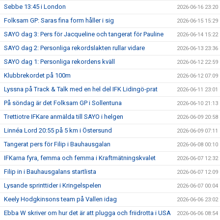
Sebbe 13:45 i London
2026-06-16 23:20
Folksam GP: Saras fina form håller i sig
2026-06-15 15:29
SAYO dag 3: Pers för Jacqueline och tangerat för Pauline
2026-06-14 15:22
SAYO dag 2: Personliga rekordslakten rullar vidare
2026-06-13 23:36
SAYO dag 1: Personliga rekordens kväll
2026-06-12 22:59
Klubbrekordet på 100m
2026-06-12 07:09
Lyssna på Track & Talk med en hel del IFK Lidingö-prat
2026-06-11 23:01
På söndag är det Folksam GP i Sollentuna
2026-06-10 21:13
Trettiotre IFKare anmälda till SAYO i helgen
2026-06-09 20:58
Linnéa Lord 20:55 på 5 km i Östersund
2026-06-09 07:11
Tangerat pers för Filip i Bauhausgalan
2026-06-08 00:10
IFKarna fyra, femma och femma i Kraftmätningskvalet
2026-06-07 12:32
Filip in i Bauhausgalans startlista
2026-06-07 12:09
Lysande sprinttider i Kringelspelen
2026-06-07 00:04
Keely Hodgkinsons team på Vallen idag
2026-06-06 23:02
Ebba W skriver om hur det är att plugga och friidrotta i USA
2026-06-06 08:54