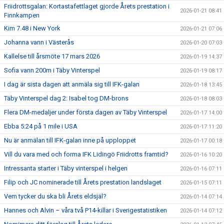
Friidrottsgalan: Kortastafettlaget gjorde Årets prestation i
2026-01-21 08:41
Finnkampen
Kim 7.48 i New York
2026-01-21 07:06
Johanna vann i Västerås
2026-01-20 07:03
Kallelse till årsmöte 17 mars 2026
2026-01-19 14:37
Sofia vann 200m i Täby Vinterspel
2026-01-19 08:17
I dag är sista dagen att anmäla sig till IFK-galan
2026-01-18 13:45
Täby Vinterspel dag 2: Isabel tog DM-brons
2026-01-18 08:03
Flera DM-medaljer under första dagen av Täby Vinterspel
2026-01-17 14:00
Ebba 5:24 på 1 mile i USA
2026-01-17 11:20
Nu är anmälan till IFK-galan inne på upploppet
2026-01-17 00:18
Vill du vara med och forma IFK Lidingö Friidrotts framtid?
2026-01-16 10:20
Intressanta starter i Täby vinterspel i helgen
2026-01-16 07:11
Filip och JC nominerade till Årets prestation landslaget
2026-01-15 07:11
Vem tycker du ska bli Årets eldsjäl?
2026-01-14 07:14
Hannes och Alvin – våra två P14-killar i Sverigestatistiken
2026-01-14 07:12