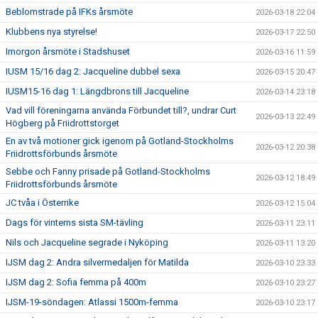
Beblomstrade på IFKs årsmöte
2026-03-18 22:04
Klubbens nya styrelse!
2026-03-17 22:50
Imorgon årsmöte i Stadshuset
2026-03-16 11:59
IUSM 15/16 dag 2: Jacqueline dubbel sexa
2026-03-15 20:47
IUSM15-16 dag 1: Längdbrons till Jacqueline
2026-03-14 23:18
Vad vill föreningarna använda Förbundet till?, undrar Curt
2026-03-13 22:49
Högberg på Friidrottstorget
En av två motioner gick igenom på Gotland-Stockholms
2026-03-12 20:38
Friidrottsförbunds årsmöte
Sebbe och Fanny prisade på Gotland-Stockholms
2026-03-12 18:49
Friidrottsförbunds årsmöte
JC tvåa i Österrike
2026-03-12 15:04
Dags för vinterns sista SM-tävling
2026-03-11 23:11
Nils och Jacqueline segrade i Nyköping
2026-03-11 13:20
IJSM dag 2: Andra silvermedaljen för Matilda
2026-03-10 23:33
IJSM dag 2: Sofia femma på 400m
2026-03-10 23:27
IJSM-19-söndagen: Atlassi 1500m-femma
2026-03-10 23:17