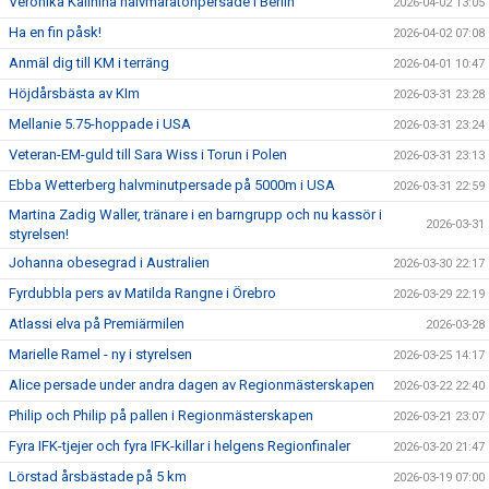
Veronika Kalinina halvmaratonpersade i Berlin
2026-04-02 13:05
Ha en fin påsk!
2026-04-02 07:08
Anmäl dig till KM i terräng
2026-04-01 10:47
Höjdårsbästa av KIm
2026-03-31 23:28
Mellanie 5.75-hoppade i USA
2026-03-31 23:24
Veteran-EM-guld till Sara Wiss i Torun i Polen
2026-03-31 23:13
Ebba Wetterberg halvminutpersade på 5000m i USA
2026-03-31 22:59
Martina Zadig Waller, tränare i en barngrupp och nu kassör i
2026-03-31
styrelsen!
Johanna obesegrad i Australien
2026-03-30 22:17
Fyrdubbla pers av Matilda Rangne i Örebro
2026-03-29 22:19
Atlassi elva på Premiärmilen
2026-03-28
Marielle Ramel - ny i styrelsen
2026-03-25 14:17
Alice persade under andra dagen av Regionmästerskapen
2026-03-22 22:40
Philip och Philip på pallen i Regionmästerskapen
2026-03-21 23:07
Fyra IFK-tjejer och fyra IFK-killar i helgens Regionfinaler
2026-03-20 21:47
Lörstad årsbästade på 5 km
2026-03-19 07:00