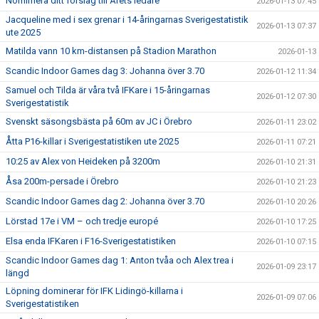
Nomimera ditt förslag till Årets ledare
2026-01-13 07:45
Jacqueline med i sex grenar i 14-åringarnas Sverigestatistik
2026-01-13 07:37
ute 2025
Matilda vann 10 km-distansen på Stadion Marathon
2026-01-13
Scandic Indoor Games dag 3: Johanna över 3.70
2026-01-12 11:34
Samuel och Tilda är våra två IFKare i 15-åringarnas
2026-01-12 07:30
Sverigestatistik
Svenskt säsongsbästa på 60m av JC i Örebro
2026-01-11 23:02
Åtta P16-killar i Sverigestatistiken ute 2025
2026-01-11 07:21
10:25 av Alex von Heideken på 3200m
2026-01-10 21:31
Åsa 200m-persade i Örebro
2026-01-10 21:23
Scandic Indoor Games dag 2: Johanna över 3.70
2026-01-10 20:26
Lörstad 17e i VM – och tredje europé
2026-01-10 17:25
Elsa enda IFKaren i F16-Sverigestatistiken
2026-01-10 07:15
Scandic Indoor Games dag 1: Anton tvåa och Alex trea i
2026-01-09 23:17
längd
Löpning dominerar för IFK Lidingö-killarna i
2026-01-09 07:06
Sverigestatistiken