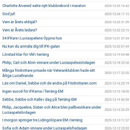
Charlotte Arvered satte nytt klubbrekord i maraton
2025-12-25 16:42
God jul!
2025-12-24 11:15
Vem är årets eldsjäl?
2025-12-23 21:39
Vem är Årets ledare?
2025-12-22 22:15
34 IFKare i Luciaspelens Öppna hus
2025-12-21 07:54
Nu kan du anmäla dig till IFK-galan
2025-12-20 07:49
Lörstad klar för VM i terräng
2025-12-19 09:48
Philip, Carl och Alvin vinnare under Luciaspelssöndagen
2025-12-18 23:50
Många friidrottare prisade när Veteranklubben hade sitt
2025-12-17 22:55
årliga Luciafirande
Läs om Daniel, Sebbe och de andra på Friidrottaren.com
2025-12-16 20:19
Ingen succé för IFKarna i Terräng-EM
2025-12-15 18:05
Sebbe, Sebbe och Kalle i dag på Terräng-EM
2025-12-14 06:04
Philip, Jacqueline, Sixten och Alice blev pallbesökare under
2025-12-13 20:29
Luciaspelslördagen
I morgon springer tre Lidingölöpare EM i terräng
2025-12-13 11:57
Sofia och Adam vinnare under Luciaspelsfredagen
2025-12-12 23:03