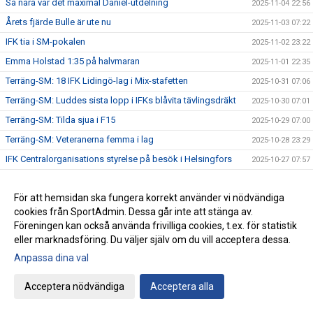
Så nära var det maximal Daniel-utdelning
2025-11-04 22:56
Årets fjärde Bulle är ute nu
2025-11-03 07:22
IFK tia i SM-pokalen
2025-11-02 23:22
Emma Holstad 1:35 på halvmaran
2025-11-01 22:35
Terräng-SM: 18 IFK Lidingö-lag i Mix-stafetten
2025-10-31 07:06
Terräng-SM: Luddes sista lopp i IFKs blåvita tävlingsdräkt
2025-10-30 07:01
Terräng-SM: Tilda sjua i F15
2025-10-29 07:00
Terräng-SM: Veteranerna femma i lag
2025-10-28 23:29
IFK Centralorganisations styrelse på besök i Helsingfors
2025-10-27 07:57
Ebba sprang terräng i Pittsburg
2025-10-26 13:49
För att hemsidan ska fungera korrekt använder vi nödvändiga
Terräng-SM: Bronsmedalj till P19-laget
2025-10-26 09:07
cookies från SportAdmin. Dessa går inte att stänga av.
Janne skriver om skolidrottsplatser
2025-10-25 22:07
Föreningen kan också använda frivilliga cookies, t.ex. för statistik
Terräng-SM: Kassaskåpssäkert P19-guld till Kalle
2025-10-25 22:00
eller marknadsföring. Du väljer själv om du vill acceptera dessa.
Terräng-SM: Silver till Nina i K55
Anpassa dina val
2025-10-24 09:24
Terräng-SM: Veteran-silver till Kenneth Gysing
2025-10-23 08:03
Acceptera nödvändiga
Acceptera alla
Vilka fantastiska funktionärer vi har!
2025-10-22 21:19