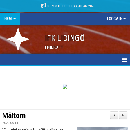
SOMMARIDROTTSSKOLAN 2026
HEM
LOGGA IN
IFK LIDINGÖ
FRIIDROTT
NYHETER
DOKUMENT
Måltorn
<
>
2022-05-14 10:11
Vårt minihemviste fortsätter växa, på