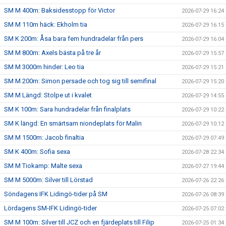
SM M 400m: Baksidesstopp för Victor
2026-07-29 16:24
SM M 110m häck: Ekholm tia
2026-07-29 16:15
SM K 200m: Åsa bara fem hundradelar från pers
2026-07-29 16:04
SM M 800m: Axels bästa på tre år
2026-07-29 15:57
SM M 3000m hinder: Leo tia
2026-07-29 15:21
SM M 200m: Simon persade och tog sig till semifinal
2026-07-29 15:20
SM M Längd: Stolpe ut i kvalet
2026-07-29 14:55
SM K 100m: Sara hundradelar från finalplats
2026-07-29 10:22
SM K längd: En smärtsam niondeplats för Malin
2026-07-29 10:12
SM M 1500m: Jacob finaltia
2026-07-29 07:49
SM K 400m: Sofia sexa
2026-07-28 22:34
SM M Tiokamp: Malte sexa
2026-07-27 19:44
SM M 5000m: Silver till Lörstad
2026-07-26 22:26
Söndagens IFK Lidingö-tider på SM
2026-07-26 08:39
Lördagens SM-IFK Lidingö-tider
2026-07-25 07:02
SM M 100m: Silver till JCZ och en fjärdeplats till Filip
2026-07-25 01:34