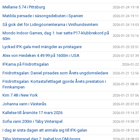
Mellanie 5.74 i Pittsburg
2026-01-24 19:18
Matilda persade i säsongsdebuten i Spanien
2026-01-24 19:11
Så gick det för Lidingöorienterarna i Vinthundsvintern
2026-01-24 19:03
Mondo Indoor Games, dag 1: Ivar satte P17-klubbrekord på
2026-01-24 10:16
60m
Lyckad IFK-gala med mängder av pristagare
2026-01-23 23:51
Alex von Heideken 4.49.99 på 1600m i USA
2026-01-22 07:39
IFKarna på Friidrottsgalan
2026-01-22
Friidrottsgalan: Daniel prisades som Årets ungdomsledare
2026-01-21 12:56
Friidrottsgalan: Kortastafettlaget gjorde Årets prestation i
2026-01-21 08:41
Finnkampen
Kim 7.48 i New York
2026-01-21 07:06
Johanna vann i Västerås
2026-01-20 07:03
Kallelse till årsmöte 17 mars 2026
2026-01-19 14:37
Sofia vann 200m i Täby Vinterspel
2026-01-19 08:17
I dag är sista dagen att anmäla sig till IFK-galan
2026-01-18 13:45
Täby Vinterspel dag 2: Isabel tog DM-brons
2026-01-18 08:03