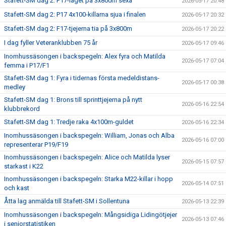
Stafett-SM dag 2: P17-laget på 3x800m sexa
2026-05-17 20:48
Stafett-SM dag 2: P17 4x100-killarna sjua i finalen
2026-05-17 20:32
Stafett-SM dag 2: F17-tjejerna tia på 3x800m
2026-05-17 20:22
I dag fyller Veteranklubben 75 år
2026-05-17 09:46
Inomhussäsongen i backspegeln: Alex fyra och Matilda
2026-05-17 07:04
femma i P17/F1
Stafett-SM dag 1: Fyra i tidernas första medeldistans-
2026-05-17 00:38
medley
Stafett-SM dag 1: Brons till sprinttjejerna på nytt
2026-05-16 22:54
klubbrekord
Stafett-SM dag 1: Tredje raka 4x100m-guldet
2026-05-16 22:34
Inomhussäsongen i backspegeln: William, Jonas och Alba
2026-05-16 07:00
representerar P19/F19
Inomhussäsongen i backspegeln: Alice och Matilda lyser
2026-05-15 07:57
starkast i K22
Inomhussäsongen i backspegeln: Starka M22-killar i hopp
2026-05-14 07:51
och kast
Åtta lag anmälda till Stafett-SM i Sollentuna
2026-05-13 22:39
Inomhussäsongen i backspegeln: Mångsidiga Lidingötjejer
2026-05-13 07:46
i seniorstatistiken