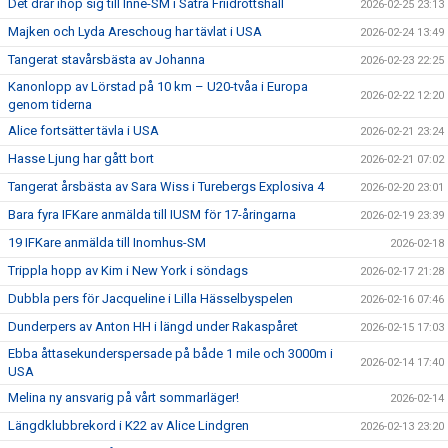
Det drar ihop sig till Inne-SM i Sätra Friidrottshall
2026-02-25 23:13
Majken och Lyda Areschoug har tävlat i USA
2026-02-24 13:49
Tangerat stavårsbästa av Johanna
2026-02-23 22:25
Kanonlopp av Lörstad på 10 km – U20-tvåa i Europa
2026-02-22 12:20
genom tiderna
Alice fortsätter tävla i USA
2026-02-21 23:24
Hasse Ljung har gått bort
2026-02-21 07:02
Tangerat årsbästa av Sara Wiss i Turebergs Explosiva 4
2026-02-20 23:01
Bara fyra IFKare anmälda till IUSM för 17-åringarna
2026-02-19 23:39
19 IFKare anmälda till Inomhus-SM
2026-02-18
Trippla hopp av Kim i New York i söndags
2026-02-17 21:28
Dubbla pers för Jacqueline i Lilla Hässelbyspelen
2026-02-16 07:46
Dunderpers av Anton HH i längd under Rakaspåret
2026-02-15 17:03
Ebba åttasekunderspersade på både 1 mile och 3000m i
2026-02-14 17:40
USA
Melina ny ansvarig på vårt sommarläger!
2026-02-14
Längdklubbrekord i K22 av Alice Lindgren
2026-02-13 23:20