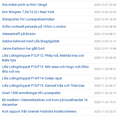
Sex meter prick av Kim i längd
2025-12-07 23:58
Kim Wingren 7.36/13.22 i New York
2025-12-06 23:49
Slutspurten för Luciaspelsanmälan
2025-12-05 18:50
Sofie Lindevall persade på 10 km i London
2025-12-04 08:08
Veteranträff på Bosön
2025-12-03 08:21
Sebbe belönad med Lilla Bragdguldet
2025-12-02 15:14
Janne Karlsson har gått bort
2025-12-01 19:08
Lilla Lidingöloppet P12/F12: Philip två, Matilda trea och
2025-11-29 08:00
Belle fyra
Lilla Lidingöloppet P13/F13: Nils sexa och Hugo och Elliot
2025-11-28 08:31
åtta och nia
Lilla Lidingöloppet P14/F14: Evelyn sjua!
2025-11-27 07:29
Lilla Lidingöloppet P15/F15: Samuel tvåa och Tilda trea
2025-11-26 08:27
Snart 1500 anmälningar till Luciaspelen
2025-11-25 22:19
Bli medlem i Veteranklubben och kom på luciafirandet 16
2025-11-24 19:01
december
Kort rapport från Svensk Friidrotts höstkonferens
2025-11-23 23:21