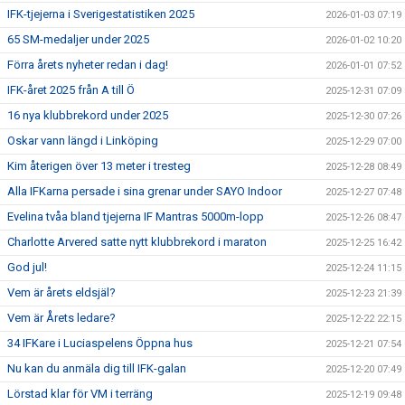
IFK-tjejerna i Sverigestatistiken 2025
2026-01-03 07:19
65 SM-medaljer under 2025
2026-01-02 10:20
Förra årets nyheter redan i dag!
2026-01-01 07:52
IFK-året 2025 från A till Ö
2025-12-31 07:09
16 nya klubbrekord under 2025
2025-12-30 07:26
Oskar vann längd i Linköping
2025-12-29 07:00
Kim återigen över 13 meter i tresteg
2025-12-28 08:49
Alla IFKarna persade i sina grenar under SAYO Indoor
2025-12-27 07:48
Evelina tvåa bland tjejerna IF Mantras 5000m-lopp
2025-12-26 08:47
Charlotte Arvered satte nytt klubbrekord i maraton
2025-12-25 16:42
God jul!
2025-12-24 11:15
Vem är årets eldsjäl?
2025-12-23 21:39
Vem är Årets ledare?
2025-12-22 22:15
34 IFKare i Luciaspelens Öppna hus
2025-12-21 07:54
Nu kan du anmäla dig till IFK-galan
2025-12-20 07:49
Lörstad klar för VM i terräng
2025-12-19 09:48