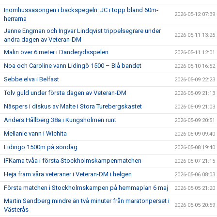
Inomhussäsongen i backspegeln: JC i topp bland 60m-
2026-05-12 07:39
herrarna
Janne Engman och Ingvar Lindqvist trippelsegrare under
2026-05-11 13:25
andra dagen av Veteran-DM
Malin över 6 meter i Danderydsspelen
2026-05-11 12:01
Noa och Caroline vann Lidingö 1500 – Blå bandet
2026-05-10 16:52
Sebbe elva i Belfast
2026-05-09 22:23
Tolv guld under första dagen av Veteran-DM
2026-05-09 21:13
Näspers i diskus av Malte i Stora Turebergskastet
2026-05-09 21:03
Anders Hållberg 38a i Kungsholmen runt
2026-05-09 20:51
Mellanie vann i Wichita
2026-05-09 09:40
Lidingö 1500m på söndag
2026-05-08 19:40
IFKarna tvåa i första Stockholmskampenmatchen
2026-05-07 21:15
Heja fram våra veteraner i Veteran-DM i helgen
2026-05-06 08:03
Första matchen i Stockholmskampen på hemmaplan 6 maj
2026-05-05 21:20
Martin Sandberg mindre än två minuter från maratonperset i
2026-05-05 20:59
Västerås