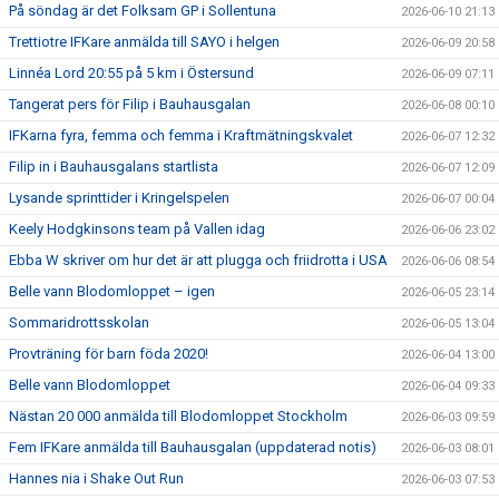
På söndag är det Folksam GP i Sollentuna
2026-06-10 21:13
Trettiotre IFKare anmälda till SAYO i helgen
2026-06-09 20:58
Linnéa Lord 20:55 på 5 km i Östersund
2026-06-09 07:11
Tangerat pers för Filip i Bauhausgalan
2026-06-08 00:10
IFKarna fyra, femma och femma i Kraftmätningskvalet
2026-06-07 12:32
Filip in i Bauhausgalans startlista
2026-06-07 12:09
Lysande sprinttider i Kringelspelen
2026-06-07 00:04
Keely Hodgkinsons team på Vallen idag
2026-06-06 23:02
Ebba W skriver om hur det är att plugga och friidrotta i USA
2026-06-06 08:54
Belle vann Blodomloppet – igen
2026-06-05 23:14
Sommaridrottsskolan
2026-06-05 13:04
Provträning för barn föda 2020!
2026-06-04 13:00
Belle vann Blodomloppet
2026-06-04 09:33
Nästan 20 000 anmälda till Blodomloppet Stockholm
2026-06-03 09:59
Fem IFKare anmälda till Bauhausgalan (uppdaterad notis)
2026-06-03 08:01
Hannes nia i Shake Out Run
2026-06-03 07:53