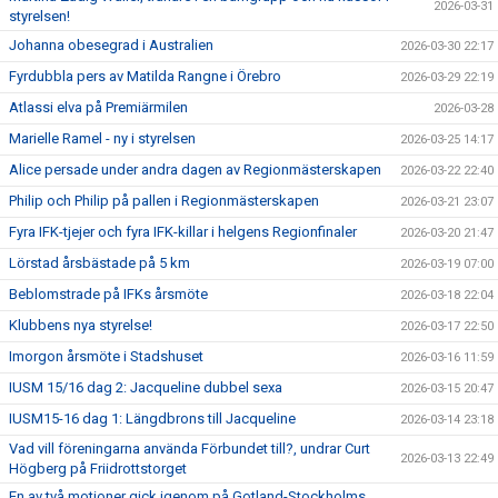
2026-03-31
styrelsen!
Johanna obesegrad i Australien
2026-03-30 22:17
Fyrdubbla pers av Matilda Rangne i Örebro
2026-03-29 22:19
Atlassi elva på Premiärmilen
2026-03-28
Marielle Ramel - ny i styrelsen
2026-03-25 14:17
Alice persade under andra dagen av Regionmästerskapen
2026-03-22 22:40
Philip och Philip på pallen i Regionmästerskapen
2026-03-21 23:07
Fyra IFK-tjejer och fyra IFK-killar i helgens Regionfinaler
2026-03-20 21:47
Lörstad årsbästade på 5 km
2026-03-19 07:00
Beblomstrade på IFKs årsmöte
2026-03-18 22:04
Klubbens nya styrelse!
2026-03-17 22:50
Imorgon årsmöte i Stadshuset
2026-03-16 11:59
IUSM 15/16 dag 2: Jacqueline dubbel sexa
2026-03-15 20:47
IUSM15-16 dag 1: Längdbrons till Jacqueline
2026-03-14 23:18
Vad vill föreningarna använda Förbundet till?, undrar Curt
2026-03-13 22:49
Högberg på Friidrottstorget
En av två motioner gick igenom på Gotland-Stockholms