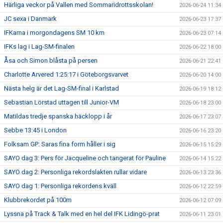
Härliga veckor på Vallen med Sommaridrottsskolan!
2026-06-24 11:34
JC sexa i Danmark
2026-06-23 17:37
IFKarna i morgondagens SM 10 km
2026-06-23 07:14
IFKs lag i Lag-SM-finalen
2026-06-22 18:00
Åsa och Simon blåsta på persen
2026-06-21 22:41
Charlotte Arvered 1:25:17 i Göteborgsvarvet
2026-06-20 14:00
Nästa helg är det Lag-SM-final i Karlstad
2026-06-19 18:12
Sebastian Lörstad uttagen till Junior-VM
2026-06-18 23:00
Matildas tredje spanska häcklopp i år
2026-06-17 23:07
Sebbe 13:45 i London
2026-06-16 23:20
Folksam GP: Saras fina form håller i sig
2026-06-15 15:29
SAYO dag 3: Pers för Jacqueline och tangerat för Pauline
2026-06-14 15:22
SAYO dag 2: Personliga rekordslakten rullar vidare
2026-06-13 23:36
SAYO dag 1: Personliga rekordens kväll
2026-06-12 22:59
Klubbrekordet på 100m
2026-06-12 07:09
Lyssna på Track & Talk med en hel del IFK Lidingö-prat
2026-06-11 23:01