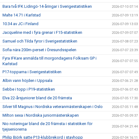
Bara två IFK Lidingö-14-åringar i Sverigestatistiken
2026-07-10 07:14
Malte 14.71 i Karlstad
2026-07-09 13:19
10.34 av JC i Finland
2026-07-09 13:03
Jacqueline med i fyra grenar i F15-statistiken
2026-07-09 07:07
Samuel och Tilda fyror i Sverigestatistiken
2026-07-08 07:23
Sofia nära 200m-perset i Öresundsspelen
2026-07-07 23:39
Fyra IFKare anmälda till morgondagens Folksam GP i
2026-07-07 07:55
Karlstad
P17-topparna i Sverigestatistiken
2026-07-07 07:49
Albin vann höjden i Uppsala
2026-07-06 21:28
Sebbe i topp i P19-statistiken
2026-07-06 07:43
Elva 22-årsjuniorer bland de 20 främsta
2026-07-05 17:30
Silver till Magnus i Nordiska veteranmästerskapen i Oslo
2026-07-05 11:48
Milton sexa i Nordiska juniormästerskapen
2026-07-05 09:37
Nio noteringar bland de 20 främsta i statistiken för
2026-07-04 21:44
tjejseniorerna
Philip Björk satte P13-klubbrekord i stavhopp
2026-07-04 16:11