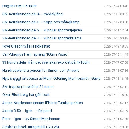
Dagens SM-IFK-tider
2026-07-24 09:40
SM-nerräkningen del 4 – medel/lång
2026-07-23 08:35
SM-nerräkningen del 3 – hopp och mångkamp
2026-07-22 08:38
SM-nerräkningen del 2 – vi kollar sprintertjejerna
2026-07-21 12:54
SM-nerräkningen del 1 – vi kollar sprinterkillarna
2026-07-20 20:15
Tove Olsson tvåa i Fridkastet
2026-07-19 18:35
Carl-Magnus Helin sprang 100m i Ystad
2026-07-18 14:49
33 hundradelar från det svenska rekordet på 4x100m
2026-07-17 07:58
Hundradelsnära persen för Simon och Vincent
2026-07-16 07:56
Nytt snyggt årtsbästa av Malin Otterling Marmbrandt i Gävle
2026-07-15 16:45
SM-truppen innehåller 21 namn
2026-07-15 07:11
Orvar Blomberg har gått bort
2026-07-14 18:20
Johan Nordenson ensam IFKare i Tumbasprinten
2026-07-13 07:17
Jacob 3:50 – igen – i England
2026-07-12 07:59
Pers – igen – av Simon Martinsson
2026-07-11 07:48
Sebbe dubbelt uttagen till U20 VM
2026-07-10 20:08