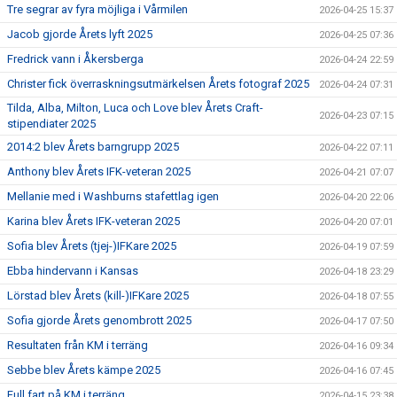
Tre segrar av fyra möjliga i Vårmilen
2026-04-25 15:37
Jacob gjorde Årets lyft 2025
2026-04-25 07:36
Fredrick vann i Åkersberga
2026-04-24 22:59
Christer fick överraskningsutmärkelsen Årets fotograf 2025
2026-04-24 07:31
Tilda, Alba, Milton, Luca och Love blev Årets Craft-
2026-04-23 07:15
stipendiater 2025
2014:2 blev Årets barngrupp 2025
2026-04-22 07:11
Anthony blev Årets IFK-veteran 2025
2026-04-21 07:07
Mellanie med i Washburns stafettlag igen
2026-04-20 22:06
Karina blev Årets IFK-veteran 2025
2026-04-20 07:01
Sofia blev Årets (tjej-)IFKare 2025
2026-04-19 07:59
Ebba hindervann i Kansas
2026-04-18 23:29
Lörstad blev Årets (kill-)IFKare 2025
2026-04-18 07:55
Sofia gjorde Årets genombrott 2025
2026-04-17 07:50
Resultaten från KM i terräng
2026-04-16 09:34
Sebbe blev Årets kämpe 2025
2026-04-16 07:45
Full fart på KM i terräng
2026-04-15 23:38