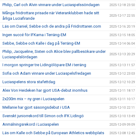
Philip, Carl och Alvin vinnare under Luciaspelssöndagen
2025-12-18 23:50
Många friidrottare prisade när Veteranklubben hade sitt
2025-12-17 22:55
årliga Luciafirande
Läs om Daniel, Sebbe och de andra på Friidrottaren.com
2025-12-16 20:19
Ingen succé för IFKarna i Terräng-EM
2025-12-15 18:05
Sebbe, Sebbe och Kalle i dag på Terräng-EM
2025-12-14 06:04
Philip, Jacqueline, Sixten och Alice blev pallbesökare under
2025-12-13 20:29
Luciaspelslördagen
I morgon springer tre Lidingölöpare EM i terräng
2025-12-13 11:57
Sofia och Adam vinnare under Luciaspelsfredagen
2025-12-12 23:03
Luciaspelens stora stafettdag
2025-12-12 10:29
Alex Von Heideken har gjort USA-debut inomhus
2025-12-11 18:17
2x200m mix – ny gren i Luciaspelen
2025-12-11 10:17
Mellanie har gjort säsongsdebut i USA
2025-12-10 22:11
Svenskt juniorrekord till Simon och IFK Lidingö
2025-12-10 13:49
Anmälningsrekord i Luciaspelen
2025-12-09 09:09
Läs om Kalle och Sebbe på European Athletics webbplats
2025-12-08 12:45