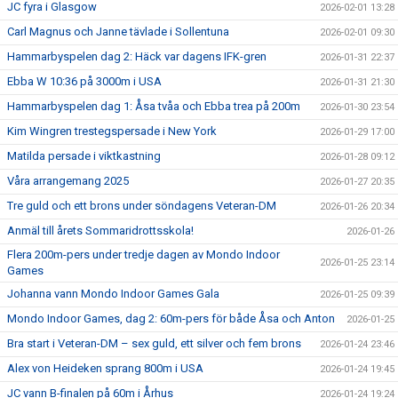
JC fyra i Glasgow
2026-02-01 13:28
Carl Magnus och Janne tävlade i Sollentuna
2026-02-01 09:30
Hammarbyspelen dag 2: Häck var dagens IFK-gren
2026-01-31 22:37
Ebba W 10:36 på 3000m i USA
2026-01-31 21:30
Hammarbyspelen dag 1: Åsa tvåa och Ebba trea på 200m
2026-01-30 23:54
Kim Wingren trestegspersade i New York
2026-01-29 17:00
Matilda persade i viktkastning
2026-01-28 09:12
Våra arrangemang 2025
2026-01-27 20:35
Tre guld och ett brons under söndagens Veteran-DM
2026-01-26 20:34
Anmäl till årets Sommaridrottsskola!
2026-01-26
Flera 200m-pers under tredje dagen av Mondo Indoor
2026-01-25 23:14
Games
Johanna vann Mondo Indoor Games Gala
2026-01-25 09:39
Mondo Indoor Games, dag 2: 60m-pers för både Åsa och Anton
2026-01-25
Bra start i Veteran-DM – sex guld, ett silver och fem brons
2026-01-24 23:46
Alex von Heideken sprang 800m i USA
2026-01-24 19:45
JC vann B-finalen på 60m i Århus
2026-01-24 19:24