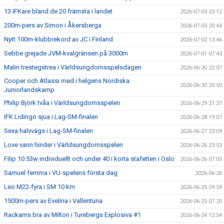
13 IFKare bland de 20 främsta i landet
2026-07-03 23:12
200m-pers av Simon i Åkersberga
2026-07-03 20:44
Nytt 100m-klubbrekord av JC i Finland
2026-07-02 13:46
Sebbe grejade JVM-kvalgränsen på 3000m
2026-07-01 07:43
Malin trestegstrea i Världsungdomsspelsdagen
2026-06-30 22:07
Cooper och Atlassi med i helgens Nordiska
2026-06-30 20:50
Juniorlandskamp
Philip Björk tvåa i Världsungdomsspelen
2026-06-29 21:37
IFK Lidingö sjua i Lag-SM-finalen
2026-06-28 19:07
Sexa halvvägs i Lag-SM-finalen
2026-06-27 23:09
Love vann hinder i Världsungdomsspelen
2026-06-26 23:53
Filip 10.53w individuellt och under 40 i korta stafetten i Oslo
2026-06-26 07:05
Samuel femma i VU-spelens första dag
2026-06-26
Leo M22-fyra i SM 10 km
2026-06-25 09:24
1500m-pers av Evelina i Vallentuna
2026-06-25 07:20
Rackarns bra av Milton i Turebergs Explosiva #1
2026-06-24 12:54