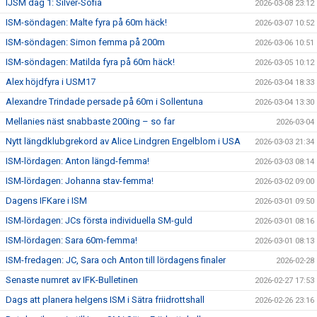
IJSM dag 1: Silver-Sofia
2026-03-08 23:12
ISM-söndagen: Malte fyra på 60m häck!
2026-03-07 10:52
ISM-söndagen: Simon femma på 200m
2026-03-06 10:51
ISM-söndagen: Matilda fyra på 60m häck!
2026-03-05 10:12
Alex höjdfyra i USM17
2026-03-04 18:33
Alexandre Trindade persade på 60m i Sollentuna
2026-03-04 13:30
Mellanies näst snabbaste 200ing – so far
2026-03-04
Nytt längdklubgrekord av Alice Lindgren Engelblom i USA
2026-03-03 21:34
ISM-lördagen: Anton längd-femma!
2026-03-03 08:14
ISM-lördagen: Johanna stav-femma!
2026-03-02 09:00
Dagens IFKare i ISM
2026-03-01 09:50
ISM-lördagen: JCs första individuella SM-guld
2026-03-01 08:16
ISM-lördagen: Sara 60m-femma!
2026-03-01 08:13
ISM-fredagen: JC, Sara och Anton till lördagens finaler
2026-02-28
Senaste numret av IFK-Bulletinen
2026-02-27 17:53
Dags att planera helgens ISM i Sätra friidrottshall
2026-02-26 23:16