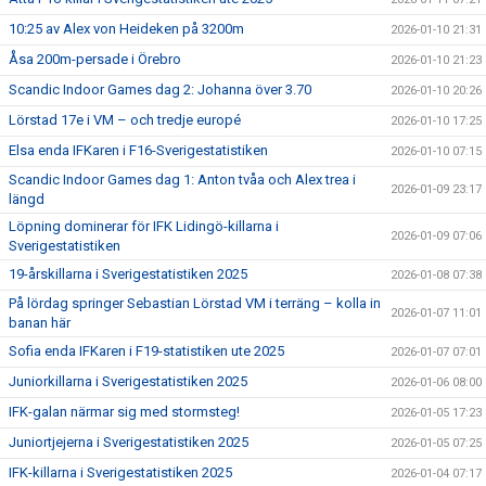
10:25 av Alex von Heideken på 3200m
2026-01-10 21:31
Åsa 200m-persade i Örebro
2026-01-10 21:23
Scandic Indoor Games dag 2: Johanna över 3.70
2026-01-10 20:26
Lörstad 17e i VM – och tredje europé
2026-01-10 17:25
Elsa enda IFKaren i F16-Sverigestatistiken
2026-01-10 07:15
Scandic Indoor Games dag 1: Anton tvåa och Alex trea i
2026-01-09 23:17
längd
Löpning dominerar för IFK Lidingö-killarna i
2026-01-09 07:06
Sverigestatistiken
19-årskillarna i Sverigestatistiken 2025
2026-01-08 07:38
På lördag springer Sebastian Lörstad VM i terräng – kolla in
2026-01-07 11:01
banan här
Sofia enda IFKaren i F19-statistiken ute 2025
2026-01-07 07:01
Juniorkillarna i Sverigestatistiken 2025
2026-01-06 08:00
IFK-galan närmar sig med stormsteg!
2026-01-05 17:23
Juniortjejerna i Sverigestatistiken 2025
2026-01-05 07:25
IFK-killarna i Sverigestatistiken 2025
2026-01-04 07:17