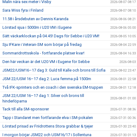
Malin nära sex meter i Visby
2026-08-07 08:17
Sara Wiss fyra i Finland
2026-08-07 08:10
11.58 i årsdebuten av Dennis Karanda
2026-08-06 08:21
Lörstad sjua i 5000m i U20 VM i Eugene
2026-08-06 05:00
Sätt väckarklockan på 04.45! Dags för Sebbe i U20 VM!
2026-08-05 10:05
Sju IFKare i Veteran-SM som börjar på fredag
2026-08-04 22:59
Sommaridrottsskola - fortfarande platser kvar!
2026-08-04 16:33
Den här veckan är det U20 VM i Eugene för Sebbe
2026-08-03
JSM22/USM16–17 dag 3: Guld till Kalle och brons till Sofia
2026-08-02 23:47
JSM 22/USM 16–17 dag 2: Luca femma på 1500m
2026-08-01 22:58
Två IFK-sprinters och en coach i den svenska EM-truppen
2026-08-01 12:18
JSM 22/USM 16–17 dag 1: Silver och brons till
2026-08-01 01:00
hinderlöparna
Tack till alla SM-sponsorer
2026-07-31 08:36
Tapp i Standaret men fortfarande elva i SM-pokalen
2026-07-31 00:36
Lörstad prisad av Friidrottens Stora grabbar & tjejer
2026-07-30 23:40
I morgon börjar JSM22 och USM16/17 i Sollentuna
2026-07-30 01:13