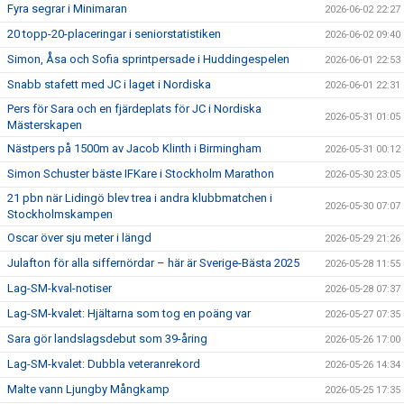
Fyra segrar i Minimaran
2026-06-02 22:27
20 topp-20-placeringar i seniorstatistiken
2026-06-02 09:40
Simon, Åsa och Sofia sprintpersade i Huddingespelen
2026-06-01 22:53
Snabb stafett med JC i laget i Nordiska
2026-06-01 22:31
Pers för Sara och en fjärdeplats för JC i Nordiska
2026-05-31 01:05
Mästerskapen
Nästpers på 1500m av Jacob Klinth i Birmingham
2026-05-31 00:12
Simon Schuster bäste IFKare i Stockholm Marathon
2026-05-30 23:05
21 pbn när Lidingö blev trea i andra klubbmatchen i
2026-05-30 07:07
Stockholmskampen
Oscar över sju meter i längd
2026-05-29 21:26
Julafton för alla siffernördar – här är Sverige-Bästa 2025
2026-05-28 11:55
Lag-SM-kval-notiser
2026-05-28 07:37
Lag-SM-kvalet: Hjältarna som tog en poäng var
2026-05-27 07:35
Sara gör landslagsdebut som 39-åring
2026-05-26 17:00
Lag-SM-kvalet: Dubbla veteranrekord
2026-05-26 14:34
Malte vann Ljungby Mångkamp
2026-05-25 17:35