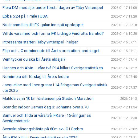
Flera DM-medaljer under första dagen av Täby Vinterspel
2026-01-17 14:00
Ebba 5:24 på 1 mile i USA
2026-01-17 11:20
Nu är anmälan till IFK-galan inne på upploppet
2026-01-17 00:18
Vill du vara med och forma IFK Lidingö Friidrotts framtid?
2026-01-16 10:20
Intressanta starter i Täby vinterspel i helgen
2026-01-16 07:11
Filip och JC nominerade till Årets prestation landslaget
2026-01-15 07:11
Vem tycker du ska bli Årets eldsjäl?
2026-01-14 07:14
Hannes och Alvin – våra två P14-killar i Sverigestatistiken
2026-01-14 07:12
Nomimera ditt förslag till Årets ledare
2026-01-13 07:45
Jacqueline med i sex grenar i 14-åringarnas Sverigestatistik
2026-01-13 07:37
ute 2025
Matilda vann 10 km-distansen på Stadion Marathon
2026-01-13
Scandic Indoor Games dag 3: Johanna över 3.70
2026-01-12 11:34
Samuel och Tilda är våra två IFKare i 15-åringarnas
2026-01-12 07:30
Sverigestatistik
Svenskt säsongsbästa på 60m av JC i Örebro
2026-01-11 23:02
Åtta P16-killar i Sverigestatistiken ute 2025
2026-01-11 07:21