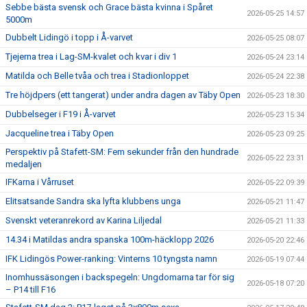
Sebbe bästa svensk och Grace bästa kvinna i Spåret
2026-05-25 14:57
5000m
Dubbelt Lidingö i topp i Å-varvet
2026-05-25 08:07
Tjejerna trea i Lag-SM-kvalet och kvar i div 1
2026-05-24 23:14
Matilda och Belle tvåa och trea i Stadionloppet
2026-05-24 22:38
Tre höjdpers (ett tangerat) under andra dagen av Täby Open
2026-05-23 18:30
Dubbelseger i F19 i Å-varvet
2026-05-23 15:34
Jacqueline trea i Täby Open
2026-05-23 09:25
Perspektiv på Stafett-SM: Fem sekunder från den hundrade
2026-05-22 23:31
medaljen
IFKarna i Vårruset
2026-05-22 09:39
Elitsatsande Sandra ska lyfta klubbens unga
2026-05-21 11:47
Svenskt veteranrekord av Karina Liljedal
2026-05-21 11:33
14.34 i Matildas andra spanska 100m-häcklopp 2026
2026-05-20 22:46
IFK Lidingös Power-ranking: Vinterns 10 tyngsta namn
2026-05-19 07:44
Inomhussäsongen i backspegeln: Ungdomarna tar för sig
2026-05-18 07:20
– P14 till F16