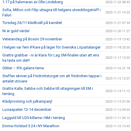
1:17 på halvmaran av Olle Lindeberg
2025-11-22 08:43
Sofia, Milton och Filip uttagna till helgens utvecklingsträff i
2025-11-21 14:23
Falun
Torsdag 26/11 klädkväll på kansliet
2025-11-21 07:54
Ni är guld värda!
2025-11-20 11:27
Veterandag på Bosön 29 november
2025-11-19 13:42
I helgen var fem IFKare på läger för Svenska Löpartalanger
2025-11-18 20:50
Grattis grabbar - ni är klara för Lag SM-finalen utan att ens
2025-11-17 13:55
ha tävla om det!!
Glitter – IFK-galans tema
2025-11-16 21:18
Staffan skriver på Friidrottstorget om att friidrotten tappar i
2025-11-15 12:07
antalet utövare
Grattis Kalle, Sebbe och Sebbe till uttagningen till EM i
2025-11-14 11:15
terräng
Klädprovning och julkampanj!
2025-11-13 07:00
Luciaspelen 12-14 december
2025-11-12 09:03
Lagguld till U20-killarna i NM i terräng
2025-11-11 06:15
Emma Holstad 3:24 i NY Marathon
2025-11-10 15:43