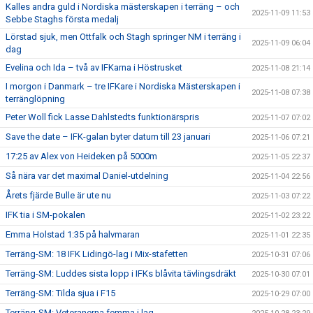
Kalles andra guld i Nordiska mästerskapen i terräng – och
2025-11-09 11:53
Sebbe Staghs första medalj
Lörstad sjuk, men Ottfalk och Stagh springer NM i terräng i
2025-11-09 06:04
dag
Evelina och Ida – två av IFKarna i Höstrusket
2025-11-08 21:14
I morgon i Danmark – tre IFKare i Nordiska Mästerskapen i
2025-11-08 07:38
terränglöpning
Peter Woll fick Lasse Dahlstedts funktionärspris
2025-11-07 07:02
Save the date – IFK-galan byter datum till 23 januari
2025-11-06 07:21
17:25 av Alex von Heideken på 5000m
2025-11-05 22:37
Så nära var det maximal Daniel-utdelning
2025-11-04 22:56
Årets fjärde Bulle är ute nu
2025-11-03 07:22
IFK tia i SM-pokalen
2025-11-02 23:22
Emma Holstad 1:35 på halvmaran
2025-11-01 22:35
Terräng-SM: 18 IFK Lidingö-lag i Mix-stafetten
2025-10-31 07:06
Terräng-SM: Luddes sista lopp i IFKs blåvita tävlingsdräkt
2025-10-30 07:01
Terräng-SM: Tilda sjua i F15
2025-10-29 07:00
Terräng-SM: Veteranerna femma i lag