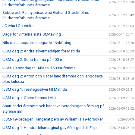
2026-03-12 20:38
Friidrottsförbunds årsmöte
Sebbe och Fanny prisade på Gotland-Stockholms
2026-03-12 18:49
Friidrottsförbunds årsmöte
JC tvåa i Österrike
2026-03-12 15:04
Dags för vinterns sista SM-tävling
2026-03-11 23:11
Nils och Jacqueline segrade i Nyköping
2026-03-11 13:20
IJSM dag 2: Andra silvermedaljen för Matilda
2026-03-10 23:33
IJSM dag 2: Sofia femma på 400m
2026-03-10 23:27
IJSM-19-söndagen: Atlassi 1500m-femma
2026-03-10 23:17
IJSM dag 2: Anton och Oscar längdfemma och längdsexa
2026-03-10 23:15
plus kulsexa
IJSM dag 1: Trestegssilver till Matilda
2026-03-09 23:31
IJSM dag 1: Oscar femma i vikt
2026-03-09 23:15
Snart är det årsmöte och här är valberedningens förslag på
2026-03-09 16:02
styrelse mm
IJSM-19-lördagen: Tangerat pers av William i P19-försöken
2026-03-09
IJSM dag 1: Hundradelsmarginal gav 60m-guld till Filip
2026-03-08 23:14