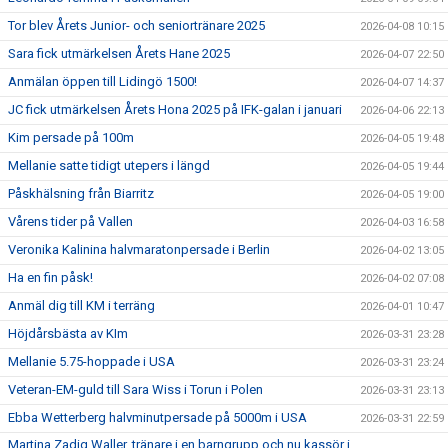
Tor blev Årets Junior- och seniortränare 2025
2026-04-08 10:15
Sara fick utmärkelsen Årets Hane 2025
2026-04-07 22:50
Anmälan öppen till Lidingö 1500!
2026-04-07 14:37
JC fick utmärkelsen Årets Hona 2025 på IFK-galan i januari
2026-04-06 22:13
Kim persade på 100m
2026-04-05 19:48
Mellanie satte tidigt utepers i längd
2026-04-05 19:44
Påskhälsning från Biarritz
2026-04-05 19:00
Vårens tider på Vallen
2026-04-03 16:58
Veronika Kalinina halvmaratonpersade i Berlin
2026-04-02 13:05
Ha en fin påsk!
2026-04-02 07:08
Anmäl dig till KM i terräng
2026-04-01 10:47
Höjdårsbästa av KIm
2026-03-31 23:28
Mellanie 5.75-hoppade i USA
2026-03-31 23:24
Veteran-EM-guld till Sara Wiss i Torun i Polen
2026-03-31 23:13
Ebba Wetterberg halvminutpersade på 5000m i USA
2026-03-31 22:59
Martina Zadig Waller, tränare i en barngrupp och nu kassör i