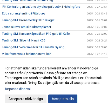
2025-10-28 23:29
IFK Centralorganisations styrelse på besök i Helsingfors
2025-10-27 07:57
Ebba sprang terräng i Pittsburg
2025-10-26 13:49
Terräng-SM: Bronsmedalj till P19-laget
2025-10-26 09:07
Janne skriver om skolidrottsplatser
2025-10-25 22:07
Terräng-SM: Kassaskåpssäkert P19-guld till Kalle
2025-10-25 22:00
Terräng-SM: Silver till Nina i K55
2025-10-24 09:24
Terräng-SM: Veteran-silver till Kenneth Gysing
2025-10-23 08:03
Vilka fantastiska funktionärer vi har!
2025-10-22 21:19
Terräng-SM: Dubbelt i lagtävlingen i P17
2025-10-22 12:42
Stark trio juniorlöpare från IFK i Nordiska mästerskapen i
För att hemsidan ska fungera korrekt använder vi nödvändiga
2025-10-22 08:33
terräng
cookies från SportAdmin. Dessa går inte att stänga av.
Föreningen kan också använda frivilliga cookies, t.ex. för statistik
Terräng-SM: Samuels första USM-guld
2025-10-21 07:48
eller marknadsföring. Du väljer själv om du vill acceptera dessa.
Terräng-SM: Trippelseger i P16
2025-10-20 14:35
Anpassa dina val
Terräng-SM: Överlägsen Sebbeseger i P17
2025-10-19 22:34
Andreas Movin nära att kliva under tretimmarsgränsen i
Acceptera nödvändiga
Acceptera alla
2025-10-18 22:01
Chicago