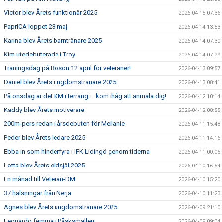
Victor blev Årets funktionär 2025
2026-04-15 07:36
PaprICA loppet 23 maj
2026-04-14 13:53
Karina blev Årets barntränare 2025
2026-04-14 07:30
Kim utedebuterade i Troy
2026-04-14 07:29
Träningsdag på Bosön 12 april för veteraner!
2026-04-13 09:57
Daniel blev Årets ungdomstränare 2025
2026-04-13 08:41
På onsdag är det KM i terräng – kom ihåg att anmäla dig!
2026-04-12 10:14
Kaddy blev Årets motiverare
2026-04-12 08:55
200m-pers redan i årsdebuten för Mellanie
2026-04-11 15:48
Peder blev Årets ledare 2025
2026-04-11 14:16
Ebba in som hinderfyra i IFK Lidingö genom tiderna
2026-04-11 00:05
Lotta blev Årets eldsjäl 2025
2026-04-10 16:54
En månad till Veteran-DM
2026-04-10 15:20
37 hälsningar från Nerja
2026-04-10 11:23
Agnes blev Årets ungdomstränare 2025
2026-04-09 21:10
Leonardo femma i Påsksmällen
2026-04-09 09:04