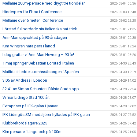
Mellanie 200m-persade med drygt tre tiondelar
2026-05-04 00:36
Hinderpers för Ebba i Conference
2026-05-03 10:48
Mellanie över 6 meter i Conference
2026-05-02 23:25
Lörstad fullbordade sin italienska hat-trick
2026-05-01 21:35
Ann-Mari uppvaktad på 90-årsdagen
2026-05-01 20:38
Kim Wingren nära pers i längd
2026-05-01 19:24
I dag grattar vi Ann-Mari Hevreng – 90 år!
2026-05-01 08:26
1 maj springer Sebastian Lörstad i Italien
2026-04-30 23:43
Matlida inledde utomhssäsongen i Spanien
2026-04-30 19:19
3:05 av Andreas i London
2026-04-29 14:02
32:41 av Simon Schuster i Bålsta Stadslopp
2026-04-28 22:54
Vi firar Lidingö Stad 100 år!
2026-04-28 08:07
Extrapriser på IFK-galan i januari
2026-04-28 07:02
IFK Lidingös SM-medaljörer hyllades på IFK-galan
2026-04-27 07:52
Klubbrekordslagare 2025
2026-04-26 07:42
Kim persade i längd och på 100m
2026-04-25 21:05