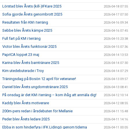
Lörstad blev Årets (kill-)IFKare 2025
2026-04-18 07:55
Sofia gjorde Årets genombrott 2025
2026-04-17 07:50
Resultaten från KM i terräng
2026-04-16 09:34
Sebbe blev Årets kämpe 2025
2026-04-16 07:45
Full fart på KM i terräng
2026-04-15 23:38
Victor blev Årets funktionär 2025
2026-04-15 07:36
PaprICA loppet 23 maj
2026-04-14 13:53
Karina blev Årets barntränare 2025
2026-04-14 07:30
Kim utedebuterade i Troy
2026-04-14 07:29
Träningsdag på Bosön 12 april för veteraner!
2026-04-13 09:57
Daniel blev Årets ungdomstränare 2025
2026-04-13 08:41
På onsdag är det KM i terräng – kom ihåg att anmäla dig!
2026-04-12 10:14
Kaddy blev Årets motiverare
2026-04-12 08:55
200m-pers redan i årsdebuten för Mellanie
2026-04-11 15:48
Peder blev Årets ledare 2025
2026-04-11 14:16
Ebba in som hinderfyra i IFK Lidingö genom tiderna
2026-04-11 00:05