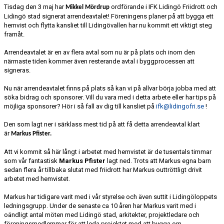
Tisdag den 3 maj har
ordförande i IFK Lidingö Friidrott och
Mikkel Mördrup
Lidingö stad signerat arrendeavtalet! Föreningens planer på att bygga ett
hemvist och flytta kansliet till Lidingövallen har nu kommit ett viktigt steg
framåt.
Arrendeavtalet är en av flera avtal som nu är på plats och inom den
närmaste tiden kommer även resterande avtal i byggprocessen att
signeras.
Nu när arrendeavtalet finns på plats så kan vi på allvar börja jobba med att
söka bidrag och sponsorer. Vill du vara med i detta arbete eller har tips på
möjliga sponsorer? Hör i så fall av dig till kansliet på
ifk@lidingofri.se
!
Den som lagt ner i särklass mest tid på att få detta arrendeavtal klart
är
Markus Pfister.
Att vi kommit så här långt i arbetet med hemvistet är de tusentals timmar
som vår fantastisk
Markus Pfister
lagt ned. Trots att Markus egna barn
sedan flera år tillbaka slutat med friidrott har Markus outtröttligt drivit
arbetet med hemvistet.
Markus har tidigare varit med i vår styrelse och även suttit i Lidingöloppets
ledningsgrupp. Under de senaste ca 10 åren har Markus varit med i
oändligt antal möten med Lidingö stad, arkitekter, projektledare och
föreningsmedlemmar för att leda projektet med att bygga om