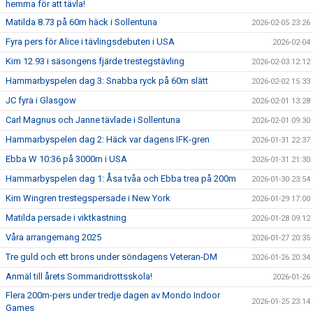
hemma för att tävla!
Matilda 8.73 på 60m häck i Sollentuna
2026-02-05 23:26
Fyra pers för Alice i tävlingsdebuten i USA
2026-02-04
Kim 12.93 i säsongens fjärde trestegstävling
2026-02-03 12:12
Hammarbyspelen dag 3: Snabba ryck på 60m slätt
2026-02-02 15:33
JC fyra i Glasgow
2026-02-01 13:28
Carl Magnus och Janne tävlade i Sollentuna
2026-02-01 09:30
Hammarbyspelen dag 2: Häck var dagens IFK-gren
2026-01-31 22:37
Ebba W 10:36 på 3000m i USA
2026-01-31 21:30
Hammarbyspelen dag 1: Åsa tvåa och Ebba trea på 200m
2026-01-30 23:54
Kim Wingren trestegspersade i New York
2026-01-29 17:00
Matilda persade i viktkastning
2026-01-28 09:12
Våra arrangemang 2025
2026-01-27 20:35
Tre guld och ett brons under söndagens Veteran-DM
2026-01-26 20:34
Anmäl till årets Sommaridrottsskola!
2026-01-26
Flera 200m-pers under tredje dagen av Mondo Indoor
2026-01-25 23:14
Games