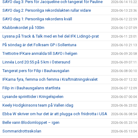
SAYO dag 3: Pers för Jacqueline och tangerat för Pauline
2026-06-14 15:22
SAYO dag 2: Personliga rekordslakten rullar vidare
2026-06-13 23:36
SAYO dag 1: Personliga rekordens kväll
2026-06-12 22:59
Klubbrekordet på 100m
2026-06-12 07:09
Lyssna på Track & Talk med en hel del IFK Lidingö-prat
2026-06-11 23:01
På söndag är det Folksam GP i Sollentuna
2026-06-10 21:13
Trettiotre IFKare anmälda till SAYO i helgen
2026-06-09 20:58
Linnéa Lord 20:55 på 5 km i Östersund
2026-06-09 07:11
Tangerat pers för Filip i Bauhausgalan
2026-06-08 00:10
IFKarna fyra, femma och femma i Kraftmätningskvalet
2026-06-07 12:32
Filip in i Bauhausgalans startlista
2026-06-07 12:09
Lysande sprinttider i Kringelspelen
2026-06-07 00:04
Keely Hodgkinsons team på Vallen idag
2026-06-06 23:02
Ebba W skriver om hur det är att plugga och friidrotta i USA
2026-06-06 08:54
Belle vann Blodomloppet – igen
2026-06-05 23:14
Sommaridrottsskolan
2026-06-05 13:04