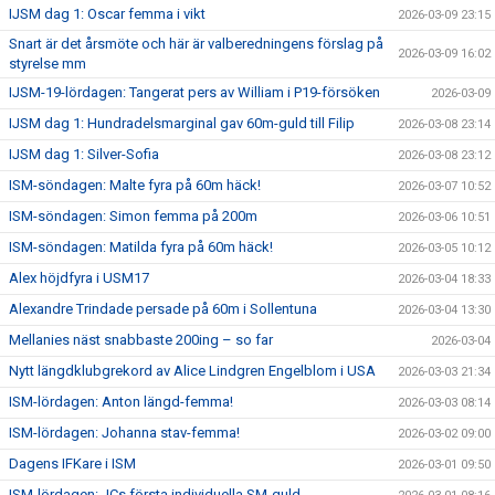
IJSM dag 1: Oscar femma i vikt
2026-03-09 23:15
Snart är det årsmöte och här är valberedningens förslag på
2026-03-09 16:02
styrelse mm
IJSM-19-lördagen: Tangerat pers av William i P19-försöken
2026-03-09
IJSM dag 1: Hundradelsmarginal gav 60m-guld till Filip
2026-03-08 23:14
IJSM dag 1: Silver-Sofia
2026-03-08 23:12
ISM-söndagen: Malte fyra på 60m häck!
2026-03-07 10:52
ISM-söndagen: Simon femma på 200m
2026-03-06 10:51
ISM-söndagen: Matilda fyra på 60m häck!
2026-03-05 10:12
Alex höjdfyra i USM17
2026-03-04 18:33
Alexandre Trindade persade på 60m i Sollentuna
2026-03-04 13:30
Mellanies näst snabbaste 200ing – so far
2026-03-04
Nytt längdklubgrekord av Alice Lindgren Engelblom i USA
2026-03-03 21:34
ISM-lördagen: Anton längd-femma!
2026-03-03 08:14
ISM-lördagen: Johanna stav-femma!
2026-03-02 09:00
Dagens IFKare i ISM
2026-03-01 09:50
ISM-lördagen: JCs första individuella SM-guld