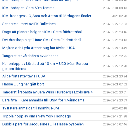
2026-03-01 08:16
ISM-lördagen: Sara 60m-femma!
2026-03-01 08:13
ISM-fredagen: JC, Sara och Anton till lördagens finaler
2026-02-28
Senaste numret av IFK-Bulletinen
2026-02-27 17:53
Dags att planera helgens ISM i Sätra friidrottshall
2026-02-26 23:16
Det drar ihop sig till Inne-SM i Sätra Friidrottshall
2026-02-25 23:13
Majken och Lyda Areschoug har tävlat i USA
2026-02-24 13:49
Tangerat stavårsbästa av Johanna
2026-02-23 22:25
Kanonlopp av Lörstad på 10 km – U20-tvåa i Europa
2026-02-22 12:20
genom tiderna
Alice fortsätter tävla i USA
2026-02-21 23:24
Hasse Ljung har gått bort
2026-02-21 07:02
Tangerat årsbästa av Sara Wiss i Turebergs Explosiva 4
2026-02-20 23:01
Bara fyra IFKare anmälda till IUSM för 17-åringarna
2026-02-19 23:39
19 IFKare anmälda till Inomhus-SM
2026-02-18
Trippla hopp av Kim i New York i söndags
2026-02-17 21:28
Dubbla pers för Jacqueline i Lilla Hässelbyspelen
2026-02-16 07:46