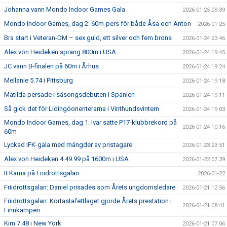
Johanna vann Mondo Indoor Games Gala
2026-01-25 09:39
Mondo Indoor Games, dag 2: 60m-pers för både Åsa och Anton
2026-01-25
Bra start i Veteran-DM – sex guld, ett silver och fem brons
2026-01-24 23:46
Alex von Heideken sprang 800m i USA
2026-01-24 19:45
JC vann B-finalen på 60m i Århus
2026-01-24 19:24
Mellanie 5.74 i Pittsburg
2026-01-24 19:18
Matilda persade i säsongsdebuten i Spanien
2026-01-24 19:11
Så gick det för Lidingöorienterarna i Vinthundsvintern
2026-01-24 19:03
Mondo Indoor Games, dag 1: Ivar satte P17-klubbrekord på
2026-01-24 10:16
60m
Lyckad IFK-gala med mängder av pristagare
2026-01-23 23:51
Alex von Heideken 4.49.99 på 1600m i USA
2026-01-22 07:39
IFKarna på Friidrottsgalan
2026-01-22
Friidrottsgalan: Daniel prisades som Årets ungdomsledare
2026-01-21 12:56
Friidrottsgalan: Kortastafettlaget gjorde Årets prestation i
2026-01-21 08:41
Finnkampen
Kim 7.48 i New York
2026-01-21 07:06