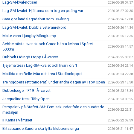
Lag-SM-kval-notiser
2026-05-28 07:37
Lag-SM-kvalet: Hjältarna som tog en poäng var
2026-05-27 07:35
Sara gör landslagsdebut som 39-åring
2026-05-26 17:00
Lag-SM-kvalet: Dubbla veteranrekord
2026-05-26 14:34
Malte vann Ljungby Mångkamp
2026-05-25 17:35
Sebbe bästa svensk och Grace bästa kvinna i Spåret
2026-05-25 14:57
5000m
Dubbelt Lidingö i topp i Å-varvet
2026-05-25 08:07
Tjejerna trea i Lag-SM-kvalet och kvar i div 1
2026-05-24 23:14
Matilda och Belle tvåa och trea i Stadionloppet
2026-05-24 22:38
Tre höjdpers (ett tangerat) under andra dagen av Täby Open
2026-05-23 18:30
Dubbelseger i F19 i Å-varvet
2026-05-23 15:34
Jacqueline trea i Täby Open
2026-05-23 09:25
Perspektiv på Stafett-SM: Fem sekunder från den hundrade
2026-05-22 23:31
medaljen
IFKarna i Vårruset
2026-05-22 09:39
Elitsatsande Sandra ska lyfta klubbens unga
2026-05-21 11:47