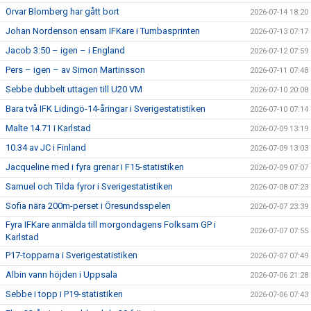
Orvar Blomberg har gått bort
2026-07-14 18:20
Johan Nordenson ensam IFKare i Tumbasprinten
2026-07-13 07:17
Jacob 3:50 – igen – i England
2026-07-12 07:59
Pers – igen – av Simon Martinsson
2026-07-11 07:48
Sebbe dubbelt uttagen till U20 VM
2026-07-10 20:08
Bara två IFK Lidingö-14-åringar i Sverigestatistiken
2026-07-10 07:14
Malte 14.71 i Karlstad
2026-07-09 13:19
10.34 av JC i Finland
2026-07-09 13:03
Jacqueline med i fyra grenar i F15-statistiken
2026-07-09 07:07
Samuel och Tilda fyror i Sverigestatistiken
2026-07-08 07:23
Sofia nära 200m-perset i Öresundsspelen
2026-07-07 23:39
Fyra IFKare anmälda till morgondagens Folksam GP i
2026-07-07 07:55
Karlstad
P17-topparna i Sverigestatistiken
2026-07-07 07:49
Albin vann höjden i Uppsala
2026-07-06 21:28
Sebbe i topp i P19-statistiken
2026-07-06 07:43