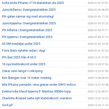
Sofia enda IFKaren i F19-statistiken ute 2025
2026-01-07 07:01
Juniorkillarna i Sverigestatistiken 2025
2026-01-06 08:00
IFK-galan närmar sig med stormsteg!
2026-01-05 17:23
Juniortjejerna i Sverigestatistiken 2025
2026-01-05 07:25
IFK-killarna i Sverigestatistiken 2025
2026-01-04 07:17
IFK-tjejerna i Sverigestatistiken 2025
2026-01-03 07:19
65 SM-medaljer under 2025
2026-01-02 10:20
Förra årets nyheter redan i dag!
2026-01-01 07:52
IFK-året 2025 från A till Ö
2025-12-31 07:09
16 nya klubbrekord under 2025
2025-12-30 07:26
Oskar vann längd i Linköping
2025-12-29 07:00
Kim återigen över 13 meter i tresteg
2025-12-28 08:49
Alla IFKarna persade i sina grenar under SAYO Indoor
2025-12-27 07:48
Evelina tvåa bland tjejerna IF Mantras 5000m-lopp
2025-12-26 08:47
Charlotte Arvered satte nytt klubbrekord i maraton
2025-12-25 16:42
God jul!
2025-12-24 11:15