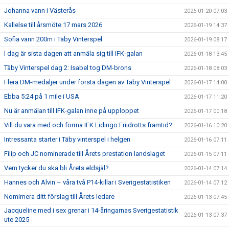
Johanna vann i Västerås
2026-01-20 07:03
Kallelse till årsmöte 17 mars 2026
2026-01-19 14:37
Sofia vann 200m i Täby Vinterspel
2026-01-19 08:17
I dag är sista dagen att anmäla sig till IFK-galan
2026-01-18 13:45
Täby Vinterspel dag 2: Isabel tog DM-brons
2026-01-18 08:03
Flera DM-medaljer under första dagen av Täby Vinterspel
2026-01-17 14:00
Ebba 5:24 på 1 mile i USA
2026-01-17 11:20
Nu är anmälan till IFK-galan inne på upploppet
2026-01-17 00:18
Vill du vara med och forma IFK Lidingö Friidrotts framtid?
2026-01-16 10:20
Intressanta starter i Täby vinterspel i helgen
2026-01-16 07:11
Filip och JC nominerade till Årets prestation landslaget
2026-01-15 07:11
Vem tycker du ska bli Årets eldsjäl?
2026-01-14 07:14
Hannes och Alvin – våra två P14-killar i Sverigestatistiken
2026-01-14 07:12
Nomimera ditt förslag till Årets ledare
2026-01-13 07:45
Jacqueline med i sex grenar i 14-åringarnas Sverigestatistik
2026-01-13 07:37
ute 2025