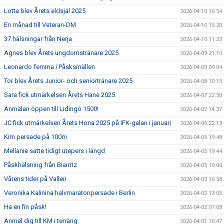
Lotta blev Årets eldsjäl 2025
2026-04-10 16:54
En månad till Veteran-DM
2026-04-10 15:20
37 hälsningar från Nerja
2026-04-10 11:23
Agnes blev Årets ungdomstränare 2025
2026-04-09 21:10
Leonardo femma i Påsksmällen
2026-04-09 09:04
Tor blev Årets Junior- och seniortränare 2025
2026-04-08 10:15
Sara fick utmärkelsen Årets Hane 2025
2026-04-07 22:50
Anmälan öppen till Lidingö 1500!
2026-04-07 14:37
JC fick utmärkelsen Årets Hona 2025 på IFK-galan i januari
2026-04-06 22:13
Kim persade på 100m
2026-04-05 19:48
Mellanie satte tidigt utepers i längd
2026-04-05 19:44
Påskhälsning från Biarritz
2026-04-05 19:00
Vårens tider på Vallen
2026-04-03 16:58
Veronika Kalinina halvmaratonpersade i Berlin
2026-04-02 13:05
Ha en fin påsk!
2026-04-02 07:08
Anmäl dig till KM i terräng
2026-04-01 10:47