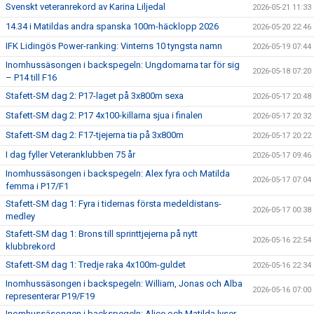
Svenskt veteranrekord av Karina Liljedal
2026-05-21 11:33
14.34 i Matildas andra spanska 100m-häcklopp 2026
2026-05-20 22:46
IFK Lidingös Power-ranking: Vinterns 10 tyngsta namn
2026-05-19 07:44
Inomhussäsongen i backspegeln: Ungdomarna tar för sig
2026-05-18 07:20
– P14 till F16
Stafett-SM dag 2: P17-laget på 3x800m sexa
2026-05-17 20:48
Stafett-SM dag 2: P17 4x100-killarna sjua i finalen
2026-05-17 20:32
Stafett-SM dag 2: F17-tjejerna tia på 3x800m
2026-05-17 20:22
I dag fyller Veteranklubben 75 år
2026-05-17 09:46
Inomhussäsongen i backspegeln: Alex fyra och Matilda
2026-05-17 07:04
femma i P17/F1
Stafett-SM dag 1: Fyra i tidernas första medeldistans-
2026-05-17 00:38
medley
Stafett-SM dag 1: Brons till sprinttjejerna på nytt
2026-05-16 22:54
klubbrekord
Stafett-SM dag 1: Tredje raka 4x100m-guldet
2026-05-16 22:34
Inomhussäsongen i backspegeln: William, Jonas och Alba
2026-05-16 07:00
representerar P19/F19
Inomhussäsongen i backspegeln: Alice och Matilda lyser