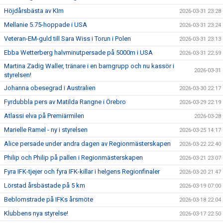
Höjdårsbästa av KIm
2026-03-31 23:28
Mellanie 5.75-hoppade i USA
2026-03-31 23:24
Veteran-EM-guld till Sara Wiss i Torun i Polen
2026-03-31 23:13
Ebba Wetterberg halvminutpersade på 5000m i USA
2026-03-31 22:59
Martina Zadig Waller, tränare i en barngrupp och nu kassör i
2026-03-31
styrelsen!
Johanna obesegrad i Australien
2026-03-30 22:17
Fyrdubbla pers av Matilda Rangne i Örebro
2026-03-29 22:19
Atlassi elva på Premiärmilen
2026-03-28
Marielle Ramel - ny i styrelsen
2026-03-25 14:17
Alice persade under andra dagen av Regionmästerskapen
2026-03-22 22:40
Philip och Philip på pallen i Regionmästerskapen
2026-03-21 23:07
Fyra IFK-tjejer och fyra IFK-killar i helgens Regionfinaler
2026-03-20 21:47
Lörstad årsbästade på 5 km
2026-03-19 07:00
Beblomstrade på IFKs årsmöte
2026-03-18 22:04
Klubbens nya styrelse!
2026-03-17 22:50