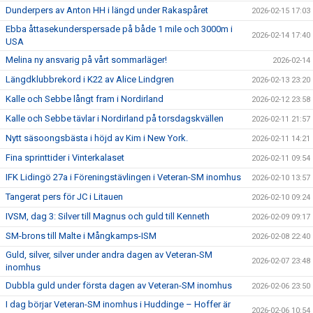
Dunderpers av Anton HH i längd under Rakaspåret
2026-02-15 17:03
Ebba åttasekunderspersade på både 1 mile och 3000m i
2026-02-14 17:40
USA
Melina ny ansvarig på vårt sommarläger!
2026-02-14
Längdklubbrekord i K22 av Alice Lindgren
2026-02-13 23:20
Kalle och Sebbe långt fram i Nordirland
2026-02-12 23:58
Kalle och Sebbe tävlar i Nordirland på torsdagskvällen
2026-02-11 21:57
Nytt säsoongsbästa i höjd av Kim i New York.
2026-02-11 14:21
Fina sprinttider i Vinterkalaset
2026-02-11 09:54
IFK Lidingö 27a i Föreningstävlingen i Veteran-SM inomhus
2026-02-10 13:57
Tangerat pers för JC i Litauen
2026-02-10 09:24
IVSM, dag 3: Silver till Magnus och guld till Kenneth
2026-02-09 09:17
SM-brons till Malte i Mångkamps-ISM
2026-02-08 22:40
Guld, silver, silver under andra dagen av Veteran-SM
2026-02-07 23:48
inomhus
Dubbla guld under första dagen av Veteran-SM inomhus
2026-02-06 23:50
I dag börjar Veteran-SM inomhus i Huddinge – Hoffer är
2026-02-06 10:54