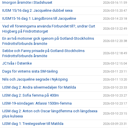
Imorgon årsmöte i Stadshuset
2026-03-16 11:59
IUSM 15/16 dag 2: Jacqueline dubbel sexa
2026-03-15 20:47
IUSM15-16 dag 1: Längdbrons till Jacqueline
2026-03-14 23:18
Vad vill föreningarna använda Förbundet till?, undrar Curt
2026-03-13 22:49
Högberg på Friidrottstorget
En av två motioner gick igenom på Gotland-Stockholms
2026-03-12 20:38
Friidrottsförbunds årsmöte
Sebbe och Fanny prisade på Gotland-Stockholms
2026-03-12 18:49
Friidrottsförbunds årsmöte
JC tvåa i Österrike
2026-03-12 15:04
Dags för vinterns sista SM-tävling
2026-03-11 23:11
Nils och Jacqueline segrade i Nyköping
2026-03-11 13:20
IJSM dag 2: Andra silvermedaljen för Matilda
2026-03-10 23:33
IJSM dag 2: Sofia femma på 400m
2026-03-10 23:27
IJSM-19-söndagen: Atlassi 1500m-femma
2026-03-10 23:17
IJSM dag 2: Anton och Oscar längdfemma och längdsexa
2026-03-10 23:15
plus kulsexa
IJSM dag 1: Trestegssilver till Matilda
2026-03-09 23:31