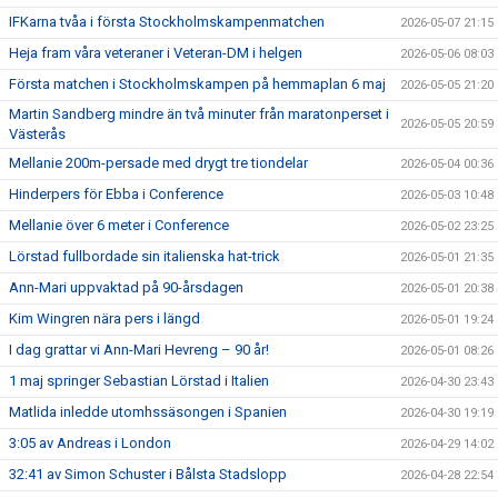
IFKarna tvåa i första Stockholmskampenmatchen
2026-05-07 21:15
Heja fram våra veteraner i Veteran-DM i helgen
2026-05-06 08:03
Första matchen i Stockholmskampen på hemmaplan 6 maj
2026-05-05 21:20
Martin Sandberg mindre än två minuter från maratonperset i
2026-05-05 20:59
Västerås
Mellanie 200m-persade med drygt tre tiondelar
2026-05-04 00:36
Hinderpers för Ebba i Conference
2026-05-03 10:48
Mellanie över 6 meter i Conference
2026-05-02 23:25
Lörstad fullbordade sin italienska hat-trick
2026-05-01 21:35
Ann-Mari uppvaktad på 90-årsdagen
2026-05-01 20:38
Kim Wingren nära pers i längd
2026-05-01 19:24
I dag grattar vi Ann-Mari Hevreng – 90 år!
2026-05-01 08:26
1 maj springer Sebastian Lörstad i Italien
2026-04-30 23:43
Matlida inledde utomhssäsongen i Spanien
2026-04-30 19:19
3:05 av Andreas i London
2026-04-29 14:02
32:41 av Simon Schuster i Bålsta Stadslopp
2026-04-28 22:54