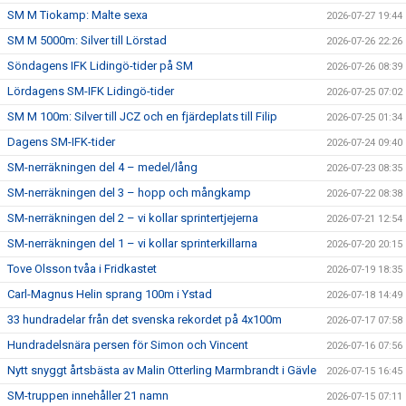
SM M Tiokamp: Malte sexa
2026-07-27 19:44
SM M 5000m: Silver till Lörstad
2026-07-26 22:26
Söndagens IFK Lidingö-tider på SM
2026-07-26 08:39
Lördagens SM-IFK Lidingö-tider
2026-07-25 07:02
SM M 100m: Silver till JCZ och en fjärdeplats till Filip
2026-07-25 01:34
Dagens SM-IFK-tider
2026-07-24 09:40
SM-nerräkningen del 4 – medel/lång
2026-07-23 08:35
SM-nerräkningen del 3 – hopp och mångkamp
2026-07-22 08:38
SM-nerräkningen del 2 – vi kollar sprintertjejerna
2026-07-21 12:54
SM-nerräkningen del 1 – vi kollar sprinterkillarna
2026-07-20 20:15
Tove Olsson tvåa i Fridkastet
2026-07-19 18:35
Carl-Magnus Helin sprang 100m i Ystad
2026-07-18 14:49
33 hundradelar från det svenska rekordet på 4x100m
2026-07-17 07:58
Hundradelsnära persen för Simon och Vincent
2026-07-16 07:56
Nytt snyggt årtsbästa av Malin Otterling Marmbrandt i Gävle
2026-07-15 16:45
SM-truppen innehåller 21 namn
2026-07-15 07:11