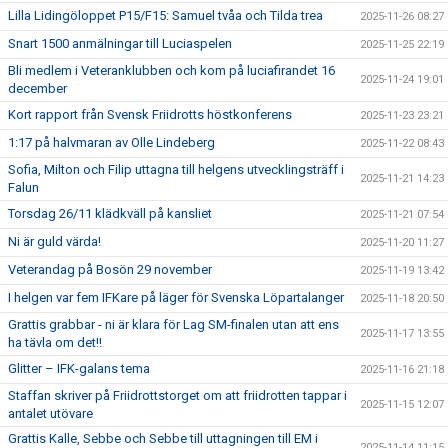
Lilla Lidingöloppet P15/F15: Samuel tvåa och Tilda trea
2025-11-26 08:27
Snart 1500 anmälningar till Luciaspelen
2025-11-25 22:19
Bli medlem i Veteranklubben och kom på luciafirandet 16
2025-11-24 19:01
december
Kort rapport från Svensk Friidrotts höstkonferens
2025-11-23 23:21
1:17 på halvmaran av Olle Lindeberg
2025-11-22 08:43
Sofia, Milton och Filip uttagna till helgens utvecklingsträff i
2025-11-21 14:23
Falun
Torsdag 26/11 klädkväll på kansliet
2025-11-21 07:54
Ni är guld värda!
2025-11-20 11:27
Veterandag på Bosön 29 november
2025-11-19 13:42
I helgen var fem IFKare på läger för Svenska Löpartalanger
2025-11-18 20:50
Grattis grabbar - ni är klara för Lag SM-finalen utan att ens
2025-11-17 13:55
ha tävla om det!!
Glitter – IFK-galans tema
2025-11-16 21:18
Staffan skriver på Friidrottstorget om att friidrotten tappar i
2025-11-15 12:07
antalet utövare
Grattis Kalle, Sebbe och Sebbe till uttagningen till EM i
2025-11-14 11:15