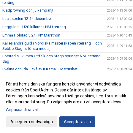
terräng
Klädprovning och julkampanj!
2025-11-13 07:00
Luciaspelen 12-14 december
2025-11-12 09:03
Lagguld till U20-killarna i NM i terräng
2025-11-11 06:15
Emma Holstad 3:24 i NY Marathon
2025-11-10 15:43
Kalles andra guld i Nordiska mästerskapen i terräng – och
2025-11-09 11:53
Sebbe Staghs första medalj
Lörstad sjuk, men Ottfalk och Stagh springer NM i terräng i
2025-11-09 06:04
dag
Evelina och Ida – två av IFKarna i Höstrusket
2025-11-08 21:14
I morgon i Danmark – tre IFKare i Nordiska Mästerskapen i
2025-11-08 07:38
terränglöpning
För att hemsidan ska fungera korrekt använder vi nödvändiga
cookies från SportAdmin. Dessa går inte att stänga av.
Peter Woll fick Lasse Dahlstedts funktionärspris
2025-11-07 07:02
Föreningen kan också använda frivilliga cookies, t.ex. för statistik
Save the date – IFK-galan byter datum till 23 januari
2025-11-06 07:21
eller marknadsföring. Du väljer själv om du vill acceptera dessa.
17:25 av Alex von Heideken på 5000m
2025-11-05 22:37
Anpassa dina val
Så nära var det maximal Daniel-utdelning
2025-11-04 22:56
Acceptera nödvändiga
Acceptera alla
Årets fjärde Bulle är ute nu
2025-11-03 07:22
IFK tia i SM-pokalen
2025-11-02 23:22