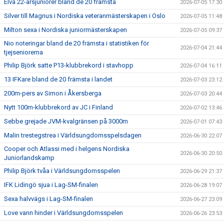
Elva 22-årsjuniorer bland de 20 främsta
2026-07-05 17:30
Silver till Magnus i Nordiska veteranmästerskapen i Oslo
2026-07-05 11:48
Milton sexa i Nordiska juniormästerskapen
2026-07-05 09:37
Nio noteringar bland de 20 främsta i statistiken för
2026-07-04 21:44
tjejseniorerna
Philip Björk satte P13-klubbrekord i stavhopp
2026-07-04 16:11
13 IFKare bland de 20 främsta i landet
2026-07-03 23:12
200m-pers av Simon i Åkersberga
2026-07-03 20:44
Nytt 100m-klubbrekord av JC i Finland
2026-07-02 13:46
Sebbe grejade JVM-kvalgränsen på 3000m
2026-07-01 07:43
Malin trestegstrea i Världsungdomsspelsdagen
2026-06-30 22:07
Cooper och Atlassi med i helgens Nordiska
2026-06-30 20:50
Juniorlandskamp
Philip Björk tvåa i Världsungdomsspelen
2026-06-29 21:37
IFK Lidingö sjua i Lag-SM-finalen
2026-06-28 19:07
Sexa halvvägs i Lag-SM-finalen
2026-06-27 23:09
Love vann hinder i Världsungdomsspelen
2026-06-26 23:53