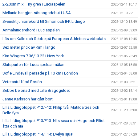
2x200m mix – ny gren i Luciaspelen
2025-12-11 10:17
Mellanie har gjort säsongsdebut i USA
2025-12-10 22:11
Svenskt juniorrekord till Simon och IFK Lidingö
2025-12-10 13:49
Anmälningsrekord i Luciaspelen
2025-12-09 09:09
Läs om Kalle och Sebbe på European Athletics webbplats
2025-12-08 12:45
Sex meter prick av Kim i längd
2025-12-07 23:58
Kim Wingren 7.36/13.22 i New York
2025-12-06 23:49
Slutspurten för Luciaspelsanmälan
2025-12-05 18:50
Sofie Lindevall persade på 10 km i London
2025-12-04 08:08
Veteranträff på Bosön
2025-12-03 08:21
Sebbe belönad med Lilla Bragdguldet
2025-12-02 15:14
Janne Karlsson har gått bort
2025-12-01 19:08
Lilla Lidingöloppet P12/F12: Philip två, Matilda trea och
2025-11-29 08:00
Belle fyra
Lilla Lidingöloppet P13/F13: Nils sexa och Hugo och Elliot
2025-11-28 08:31
åtta och nia
Lilla Lidingöloppet P14/F14: Evelyn sjua!
2025-11-27 07:29