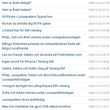
Vem är årets eldsjäl?
2025-12-23 21:39
Vem är Årets ledare?
2025-12-22 22:15
34 IFKare i Luciaspelens Öppna hus
2025-12-21 07:54
Nu kan du anmäla dig till IFK-galan
2025-12-20 07:49
Lörstad klar för VM i terräng
2025-12-19 09:48
Philip, Carl och Alvin vinnare under Luciaspelssöndagen
2025-12-18 23:50
Många friidrottare prisade när Veteranklubben hade sitt
2025-12-17 22:55
årliga Luciafirande
Läs om Daniel, Sebbe och de andra på Friidrottaren.com
2025-12-16 20:19
Ingen succé för IFKarna i Terräng-EM
2025-12-15 18:05
Sebbe, Sebbe och Kalle i dag på Terräng-EM
2025-12-14 06:04
Philip, Jacqueline, Sixten och Alice blev pallbesökare under
2025-12-13 20:29
Luciaspelslördagen
I morgon springer tre Lidingölöpare EM i terräng
2025-12-13 11:57
Sofia och Adam vinnare under Luciaspelsfredagen
2025-12-12 23:03
Luciaspelens stora stafettdag
2025-12-12 10:29
Alex Von Heideken har gjort USA-debut inomhus
2025-12-11 18:17