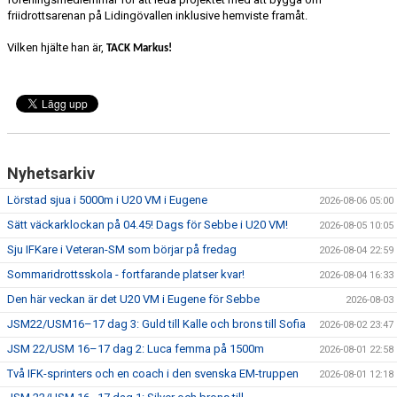
friidrottsarenan på Lidingövallen inklusive hemviste framåt.
Vilken hjälte han är,
TACK Markus!
Nyhetsarkiv
Lörstad sjua i 5000m i U20 VM i Eugene
2026-08-06 05:00
Sätt väckarklockan på 04.45! Dags för Sebbe i U20 VM!
2026-08-05 10:05
Sju IFKare i Veteran-SM som börjar på fredag
2026-08-04 22:59
Sommaridrottsskola - fortfarande platser kvar!
2026-08-04 16:33
Den här veckan är det U20 VM i Eugene för Sebbe
2026-08-03
JSM22/USM16–17 dag 3: Guld till Kalle och brons till Sofia
2026-08-02 23:47
JSM 22/USM 16–17 dag 2: Luca femma på 1500m
2026-08-01 22:58
Två IFK-sprinters och en coach i den svenska EM-truppen
2026-08-01 12:18