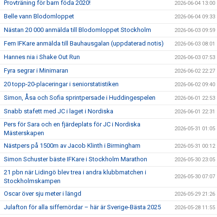
Provträning för barn föda 2020!
2026-06-04 13:00
Belle vann Blodomloppet
2026-06-04 09:33
Nästan 20 000 anmälda till Blodomloppet Stockholm
2026-06-03 09:59
Fem IFKare anmälda till Bauhausgalan (uppdaterad notis)
2026-06-03 08:01
Hannes nia i Shake Out Run
2026-06-03 07:53
Fyra segrar i Minimaran
2026-06-02 22:27
20 topp-20-placeringar i seniorstatistiken
2026-06-02 09:40
Simon, Åsa och Sofia sprintpersade i Huddingespelen
2026-06-01 22:53
Snabb stafett med JC i laget i Nordiska
2026-06-01 22:31
Pers för Sara och en fjärdeplats för JC i Nordiska
2026-05-31 01:05
Mästerskapen
Nästpers på 1500m av Jacob Klinth i Birmingham
2026-05-31 00:12
Simon Schuster bäste IFKare i Stockholm Marathon
2026-05-30 23:05
21 pbn när Lidingö blev trea i andra klubbmatchen i
2026-05-30 07:07
Stockholmskampen
Oscar över sju meter i längd
2026-05-29 21:26
Julafton för alla siffernördar – här är Sverige-Bästa 2025
2026-05-28 11:55