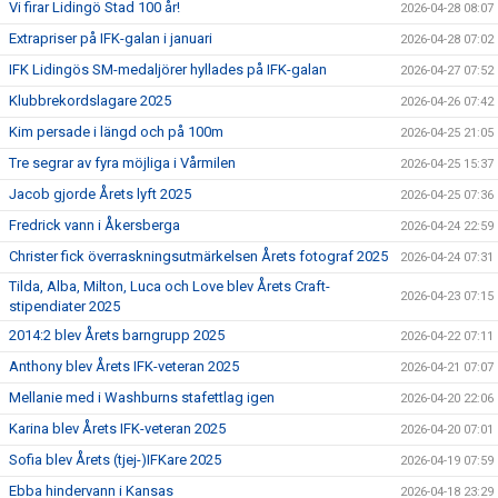
Vi firar Lidingö Stad 100 år!
2026-04-28 08:07
Extrapriser på IFK-galan i januari
2026-04-28 07:02
IFK Lidingös SM-medaljörer hyllades på IFK-galan
2026-04-27 07:52
Klubbrekordslagare 2025
2026-04-26 07:42
Kim persade i längd och på 100m
2026-04-25 21:05
Tre segrar av fyra möjliga i Vårmilen
2026-04-25 15:37
Jacob gjorde Årets lyft 2025
2026-04-25 07:36
Fredrick vann i Åkersberga
2026-04-24 22:59
Christer fick överraskningsutmärkelsen Årets fotograf 2025
2026-04-24 07:31
Tilda, Alba, Milton, Luca och Love blev Årets Craft-
2026-04-23 07:15
stipendiater 2025
2014:2 blev Årets barngrupp 2025
2026-04-22 07:11
Anthony blev Årets IFK-veteran 2025
2026-04-21 07:07
Mellanie med i Washburns stafettlag igen
2026-04-20 22:06
Karina blev Årets IFK-veteran 2025
2026-04-20 07:01
Sofia blev Årets (tjej-)IFKare 2025
2026-04-19 07:59
Ebba hindervann i Kansas
2026-04-18 23:29