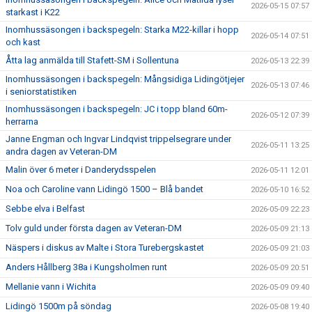
2026-05-15 07:57
starkast i K22
Inomhussäsongen i backspegeln: Starka M22-killar i hopp
2026-05-14 07:51
och kast
Åtta lag anmälda till Stafett-SM i Sollentuna
2026-05-13 22:39
Inomhussäsongen i backspegeln: Mångsidiga Lidingötjejer
2026-05-13 07:46
i seniorstatistiken
Inomhussäsongen i backspegeln: JC i topp bland 60m-
2026-05-12 07:39
herrarna
Janne Engman och Ingvar Lindqvist trippelsegrare under
2026-05-11 13:25
andra dagen av Veteran-DM
Malin över 6 meter i Danderydsspelen
2026-05-11 12:01
Noa och Caroline vann Lidingö 1500 – Blå bandet
2026-05-10 16:52
Sebbe elva i Belfast
2026-05-09 22:23
Tolv guld under första dagen av Veteran-DM
2026-05-09 21:13
Näspers i diskus av Malte i Stora Turebergskastet
2026-05-09 21:03
Anders Hållberg 38a i Kungsholmen runt
2026-05-09 20:51
Mellanie vann i Wichita
2026-05-09 09:40
Lidingö 1500m på söndag
2026-05-08 19:40