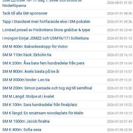
JSM 22/USM 16–17 dag 1: Silver och brons till
2026-08-01 01:00
hinderlöparna
Tack till alla SM-sponsorer
2026-07-31 08:36
Tapp i Standaret men fortfarande elva i SM-pokalen
2026-07-31 00:36
Lörstad prisad av Friidrottens Stora grabbar & tjejer
2026-07-30 23:40
I morgon börjar JSM22 och USM16/17 i Sollentuna
2026-07-30 01:13
SM M 400m: Baksidesstopp för Victor
2026-07-29 16:24
SM M 110m häck: Ekholm tia
2026-07-29 16:15
SM K 200m: Åsa bara fem hundradelar från pers
2026-07-29 16:04
SM M 800m: Axels bästa på tre år
2026-07-29 15:57
SM M 3000m hinder: Leo tia
2026-07-29 15:21
SM M 200m: Simon persade och tog sig till semifinal
2026-07-29 15:20
SM M Längd: Stolpe ut i kvalet
2026-07-29 14:55
SM K 100m: Sara hundradelar från finalplats
2026-07-29 10:22
SM K längd: En smärtsam niondeplats för Malin
2026-07-29 10:12
SM M 1500m: Jacob finaltia
2026-07-29 07:49
SM K 400m: Sofia sexa
2026-07-28 22:34