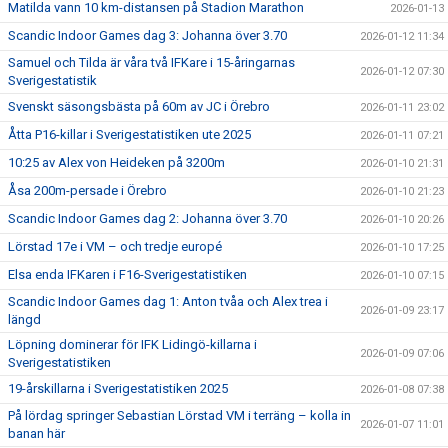
Matilda vann 10 km-distansen på Stadion Marathon
2026-01-13
Scandic Indoor Games dag 3: Johanna över 3.70
2026-01-12 11:34
Samuel och Tilda är våra två IFKare i 15-åringarnas
2026-01-12 07:30
Sverigestatistik
Svenskt säsongsbästa på 60m av JC i Örebro
2026-01-11 23:02
Åtta P16-killar i Sverigestatistiken ute 2025
2026-01-11 07:21
10:25 av Alex von Heideken på 3200m
2026-01-10 21:31
Åsa 200m-persade i Örebro
2026-01-10 21:23
Scandic Indoor Games dag 2: Johanna över 3.70
2026-01-10 20:26
Lörstad 17e i VM – och tredje europé
2026-01-10 17:25
Elsa enda IFKaren i F16-Sverigestatistiken
2026-01-10 07:15
Scandic Indoor Games dag 1: Anton tvåa och Alex trea i
2026-01-09 23:17
längd
Löpning dominerar för IFK Lidingö-killarna i
2026-01-09 07:06
Sverigestatistiken
19-årskillarna i Sverigestatistiken 2025
2026-01-08 07:38
På lördag springer Sebastian Lörstad VM i terräng – kolla in
2026-01-07 11:01
banan här