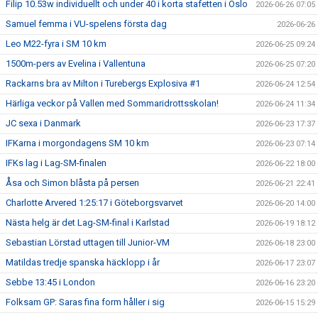
Filip 10.53w individuellt och under 40 i korta stafetten i Oslo
2026-06-26 07:05
Samuel femma i VU-spelens första dag
2026-06-26
Leo M22-fyra i SM 10 km
2026-06-25 09:24
1500m-pers av Evelina i Vallentuna
2026-06-25 07:20
Rackarns bra av Milton i Turebergs Explosiva #1
2026-06-24 12:54
Härliga veckor på Vallen med Sommaridrottsskolan!
2026-06-24 11:34
JC sexa i Danmark
2026-06-23 17:37
IFKarna i morgondagens SM 10 km
2026-06-23 07:14
IFKs lag i Lag-SM-finalen
2026-06-22 18:00
Åsa och Simon blåsta på persen
2026-06-21 22:41
Charlotte Arvered 1:25:17 i Göteborgsvarvet
2026-06-20 14:00
Nästa helg är det Lag-SM-final i Karlstad
2026-06-19 18:12
Sebastian Lörstad uttagen till Junior-VM
2026-06-18 23:00
Matildas tredje spanska häcklopp i år
2026-06-17 23:07
Sebbe 13:45 i London
2026-06-16 23:20
Folksam GP: Saras fina form håller i sig
2026-06-15 15:29