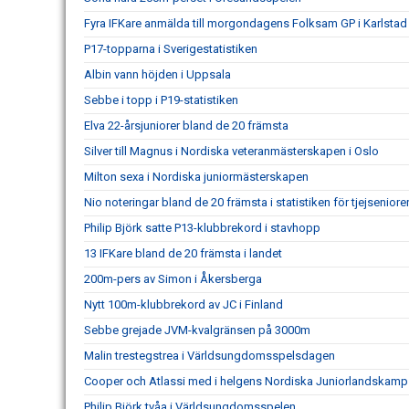
Fyra IFKare anmälda till morgondagens Folksam GP i Karlstad
P17-topparna i Sverigestatistiken
Albin vann höjden i Uppsala
Sebbe i topp i P19-statistiken
Elva 22-årsjuniorer bland de 20 främsta
Silver till Magnus i Nordiska veteranmästerskapen i Oslo
Milton sexa i Nordiska juniormästerskapen
Nio noteringar bland de 20 främsta i statistiken för tjejseniore
Philip Björk satte P13-klubbrekord i stavhopp
13 IFKare bland de 20 främsta i landet
200m-pers av Simon i Åkersberga
Nytt 100m-klubbrekord av JC i Finland
Sebbe grejade JVM-kvalgränsen på 3000m
Malin trestegstrea i Världsungdomsspelsdagen
Cooper och Atlassi med i helgens Nordiska Juniorlandskamp
Philip Björk tvåa i Världsungdomsspelen