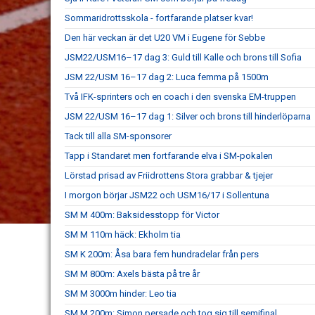
Sommaridrottsskola - fortfarande platser kvar!
Den här veckan är det U20 VM i Eugene för Sebbe
JSM22/USM16–17 dag 3: Guld till Kalle och brons till Sofia
JSM 22/USM 16–17 dag 2: Luca femma på 1500m
Två IFK-sprinters och en coach i den svenska EM-truppen
JSM 22/USM 16–17 dag 1: Silver och brons till hinderlöparna
Tack till alla SM-sponsorer
Tapp i Standaret men fortfarande elva i SM-pokalen
Lörstad prisad av Friidrottens Stora grabbar & tjejer
I morgon börjar JSM22 och USM16/17 i Sollentuna
SM M 400m: Baksidesstopp för Victor
SM M 110m häck: Ekholm tia
SM K 200m: Åsa bara fem hundradelar från pers
SM M 800m: Axels bästa på tre år
SM M 3000m hinder: Leo tia
SM M 200m: Simon persade och tog sig till semifinal