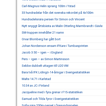
Carl-Magnus Helin sprang 100m i Ystad
33 hundradelar från det svenska rekordet på 4x100m
Hundradelsnära persen för Simon och Vincent
Nytt snyggt årtsbästa av Malin Otterling Marmbrandt i Gävle
SM-truppen innehåller 21 namn
Orvar Blomberg har gått bort
Johan Nordenson ensam IFKare i Tumbasprinten
Jacob 3:50 – igen – i England
Pers – igen – av Simon Martinsson
Sebbe dubbelt uttagen till U20 VM
Bara två IFK Lidingö-14-åringar i Sverigestatistiken
Malte 14.71 i Karlstad
10.34 av JC i Finland
Jacqueline med i fyra grenar i F15-statistiken
Samuel och Tilda fyror i Sverigestatistiken
Sofia nära 200m-perset i Öresundsspelen