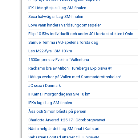
IFK Lidingö sjua i Lag-SM-finalen
Sexa halvvägs i Lag-SM-finalen
Love vann hinder i Världsungdomsspelen
Filip 10.53w individuellt och under 40 i korta stafetten i Oslo
Samuel femma i VU-spelens första dag
Leo M22-fyra i SM 10 km
1500m-pers av Evelina i Vallentuna
Rackarns bra av Milton i Turebergs Explosiva #1
Härliga veckor på Vallen med Sommaridrottsskolan!
JC sexa i Danmark
IFKarna i morgondagens SM 10 km
IFKs lag i Lag-SM-finalen
Åsa och Simon blåsta på persen
Charlotte Arvered 1:25:17 i Göteborgsvarvet
Nästa helg är det Lag-SM-final i Karlstad
Sebastian Lörstad uttagen till Junior-VM