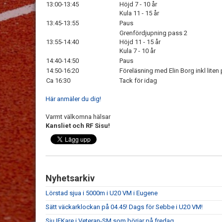
13:00-13:45
Höjd 7 - 10 år
Kula 11 - 15 år
13:45-13:55
Paus
Grenfördjupning pass 2
13:55-14:40
Höjd 11 - 15 år
Kula 7 - 10 år
14:40-14:50
Paus
14:50-16:20
Föreläsning med Elin Borg inkl liten
Ca 16:30
Tack för idag
Här anmäler du dig!
Varmt välkomna hälsar
Kansliet och RF Sisu!
Nyhetsarkiv
Lörstad sjua i 5000m i U20 VM i Eugene
Sätt väckarklockan på 04.45! Dags för Sebbe i U20 VM!
Sju IFKare i Veteran-SM som börjar på fredag