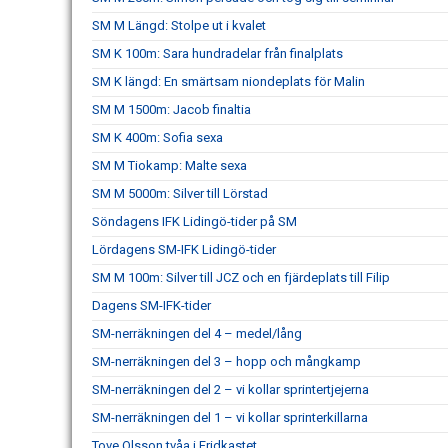
SM M Längd: Stolpe ut i kvalet
SM K 100m: Sara hundradelar från finalplats
SM K längd: En smärtsam niondeplats för Malin
SM M 1500m: Jacob finaltia
SM K 400m: Sofia sexa
SM M Tiokamp: Malte sexa
SM M 5000m: Silver till Lörstad
Söndagens IFK Lidingö-tider på SM
Lördagens SM-IFK Lidingö-tider
SM M 100m: Silver till JCZ och en fjärdeplats till Filip
Dagens SM-IFK-tider
SM-nerräkningen del 4 – medel/lång
SM-nerräkningen del 3 – hopp och mångkamp
SM-nerräkningen del 2 – vi kollar sprintertjejerna
SM-nerräkningen del 1 – vi kollar sprinterkillarna
Tove Olsson tvåa i Fridkastet