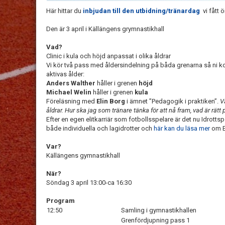
Här hittar du
inbjudan till den utbidning/tränardag
vi fått 
Den är 3 april i Källängens grymnastikhall
Vad?
Clinic i kula och höjd anpassat i olika åldrar
Vi kör två pass med åldersindelning på båda grenarna så ni k
aktivas ålder:
Anders Walther
håller i grenen
höjd
Michael Welin
håller i grenen
kula
Föreläsning med
Elin Borg
i ämnet ”Pedagogik i praktiken”.
V
åldrar. Hur ska jag som tränare tänka för att nå fram, vad är rätt
Efter en egen elitkarriär som fotbollsspelare är det nu Idrottsp
både individuella och lagidrotter och
här kan du läsa mer
om E
Var?
Källängens gymnastikhall
När?
Söndag 3 april 13:00-ca 16:30
Program
12:50
Samling i gymnastikhallen
Grenfördjupning pass 1