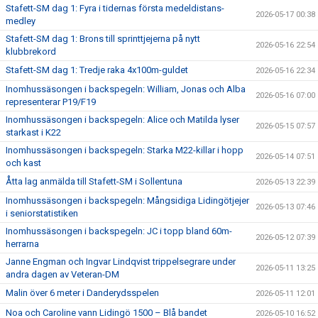
Stafett-SM dag 1: Fyra i tidernas första medeldistans-
2026-05-17 00:38
medley
Stafett-SM dag 1: Brons till sprinttjejerna på nytt
2026-05-16 22:54
klubbrekord
Stafett-SM dag 1: Tredje raka 4x100m-guldet
2026-05-16 22:34
Inomhussäsongen i backspegeln: William, Jonas och Alba
2026-05-16 07:00
representerar P19/F19
Inomhussäsongen i backspegeln: Alice och Matilda lyser
2026-05-15 07:57
starkast i K22
Inomhussäsongen i backspegeln: Starka M22-killar i hopp
2026-05-14 07:51
och kast
Åtta lag anmälda till Stafett-SM i Sollentuna
2026-05-13 22:39
Inomhussäsongen i backspegeln: Mångsidiga Lidingötjejer
2026-05-13 07:46
i seniorstatistiken
Inomhussäsongen i backspegeln: JC i topp bland 60m-
2026-05-12 07:39
herrarna
Janne Engman och Ingvar Lindqvist trippelsegrare under
2026-05-11 13:25
andra dagen av Veteran-DM
Malin över 6 meter i Danderydsspelen
2026-05-11 12:01
Noa och Caroline vann Lidingö 1500 – Blå bandet
2026-05-10 16:52