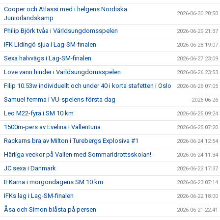
Cooper och Atlassi med i helgens Nordiska
2026-06-30 20:50
Juniorlandskamp
Philip Björk tvåa i Världsungdomsspelen
2026-06-29 21:37
IFK Lidingö sjua i Lag-SM-finalen
2026-06-28 19:07
Sexa halvvägs i Lag-SM-finalen
2026-06-27 23:09
Love vann hinder i Världsungdomsspelen
2026-06-26 23:53
Filip 10.53w individuellt och under 40 i korta stafetten i Oslo
2026-06-26 07:05
Samuel femma i VU-spelens första dag
2026-06-26
Leo M22-fyra i SM 10 km
2026-06-25 09:24
1500m-pers av Evelina i Vallentuna
2026-06-25 07:20
Rackarns bra av Milton i Turebergs Explosiva #1
2026-06-24 12:54
Härliga veckor på Vallen med Sommaridrottsskolan!
2026-06-24 11:34
JC sexa i Danmark
2026-06-23 17:37
IFKarna i morgondagens SM 10 km
2026-06-23 07:14
IFKs lag i Lag-SM-finalen
2026-06-22 18:00
Åsa och Simon blåsta på persen
2026-06-21 22:41