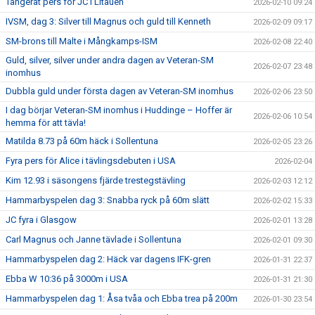
Tangerat pers för JC i Litauen
2026-02-10 09:24
IVSM, dag 3: Silver till Magnus och guld till Kenneth
2026-02-09 09:17
SM-brons till Malte i Mångkamps-ISM
2026-02-08 22:40
Guld, silver, silver under andra dagen av Veteran-SM
2026-02-07 23:48
inomhus
Dubbla guld under första dagen av Veteran-SM inomhus
2026-02-06 23:50
I dag börjar Veteran-SM inomhus i Huddinge – Hoffer är
2026-02-06 10:54
hemma för att tävla!
Matilda 8.73 på 60m häck i Sollentuna
2026-02-05 23:26
Fyra pers för Alice i tävlingsdebuten i USA
2026-02-04
Kim 12.93 i säsongens fjärde trestegstävling
2026-02-03 12:12
Hammarbyspelen dag 3: Snabba ryck på 60m slätt
2026-02-02 15:33
JC fyra i Glasgow
2026-02-01 13:28
Carl Magnus och Janne tävlade i Sollentuna
2026-02-01 09:30
Hammarbyspelen dag 2: Häck var dagens IFK-gren
2026-01-31 22:37
Ebba W 10:36 på 3000m i USA
2026-01-31 21:30
Hammarbyspelen dag 1: Åsa tvåa och Ebba trea på 200m
2026-01-30 23:54