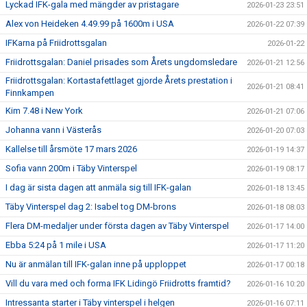
Lyckad IFK-gala med mängder av pristagare
2026-01-23 23:51
Alex von Heideken 4.49.99 på 1600m i USA
2026-01-22 07:39
IFKarna på Friidrottsgalan
2026-01-22
Friidrottsgalan: Daniel prisades som Årets ungdomsledare
2026-01-21 12:56
Friidrottsgalan: Kortastafettlaget gjorde Årets prestation i
2026-01-21 08:41
Finnkampen
Kim 7.48 i New York
2026-01-21 07:06
Johanna vann i Västerås
2026-01-20 07:03
Kallelse till årsmöte 17 mars 2026
2026-01-19 14:37
Sofia vann 200m i Täby Vinterspel
2026-01-19 08:17
I dag är sista dagen att anmäla sig till IFK-galan
2026-01-18 13:45
Täby Vinterspel dag 2: Isabel tog DM-brons
2026-01-18 08:03
Flera DM-medaljer under första dagen av Täby Vinterspel
2026-01-17 14:00
Ebba 5:24 på 1 mile i USA
2026-01-17 11:20
Nu är anmälan till IFK-galan inne på upploppet
2026-01-17 00:18
Vill du vara med och forma IFK Lidingö Friidrotts framtid?
2026-01-16 10:20
Intressanta starter i Täby vinterspel i helgen
2026-01-16 07:11