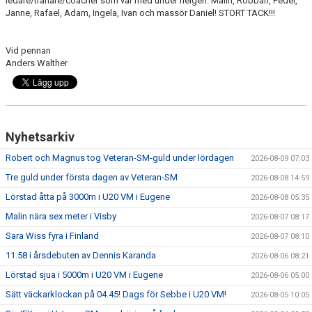
ledare/tränare/coacher som var med under helgen: Malin, Robban, Peder,
Janne, Rafael, Adam, Ingela, Ivan och massör Daniel! STORT TACK!!!
Vid pennan
Anders Walther
Nyhetsarkiv
Robert och Magnus tog Veteran-SM-guld under lördagen
2026-08-09 07:03
Tre guld under första dagen av Veteran-SM
2026-08-08 14:59
Lörstad åtta på 3000m i U20 VM i Eugene
2026-08-08 05:35
Malin nära sex meter i Visby
2026-08-07 08:17
Sara Wiss fyra i Finland
2026-08-07 08:10
11.58 i årsdebuten av Dennis Karanda
2026-08-06 08:21
Lörstad sjua i 5000m i U20 VM i Eugene
2026-08-06 05:00
Sätt väckarklockan på 04.45! Dags för Sebbe i U20 VM!
2026-08-05 10:05