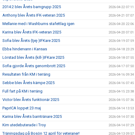
2014:2 blev Årets barngrupp 2025
2026-04-22 07:11
Anthony blev Årets IFK-veteran 2025
2026-04-21 07:07
Mellanie med i Washburns stafettlag igen
2026-04-20 22:06
Karina blev Årets IFK-veteran 2025
2026-04-20 07:01
Sofia blev Årets (tjej-)IFKare 2025
2026-04-19 07:59
Ebba hindervann i Kansas
2026-04-18 23:29
Lörstad blev Årets (kill-)IFKare 2025
2026-04-18 07:55
Sofia gjorde Årets genombrott 2025
2026-04-17 07:50
Resultaten från KM i terräng
2026-04-16 09:34
Sebbe blev Årets kämpe 2025
2026-04-16 07:45
Full fart på KM i terräng
2026-04-15 23:38
Victor blev Årets funktionär 2025
2026-04-15 07:36
PaprICA loppet 23 maj
2026-04-14 13:53
Karina blev Årets barntränare 2025
2026-04-14 07:30
Kim utedebuterade i Troy
2026-04-14 07:29
Träningsdag på Bosön 12 april för veteraner!
2026-04-13 09:57