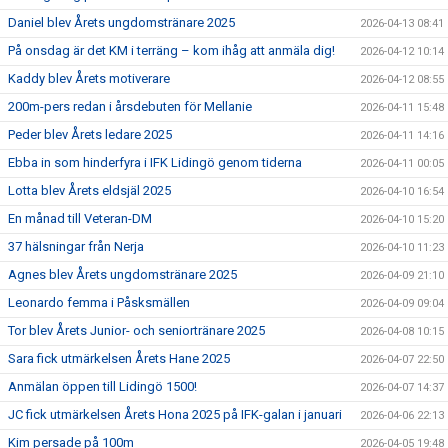
Daniel blev Årets ungdomstränare 2025
2026-04-13 08:41
På onsdag är det KM i terräng – kom ihåg att anmäla dig!
2026-04-12 10:14
Kaddy blev Årets motiverare
2026-04-12 08:55
200m-pers redan i årsdebuten för Mellanie
2026-04-11 15:48
Peder blev Årets ledare 2025
2026-04-11 14:16
Ebba in som hinderfyra i IFK Lidingö genom tiderna
2026-04-11 00:05
Lotta blev Årets eldsjäl 2025
2026-04-10 16:54
En månad till Veteran-DM
2026-04-10 15:20
37 hälsningar från Nerja
2026-04-10 11:23
Agnes blev Årets ungdomstränare 2025
2026-04-09 21:10
Leonardo femma i Påsksmällen
2026-04-09 09:04
Tor blev Årets Junior- och seniortränare 2025
2026-04-08 10:15
Sara fick utmärkelsen Årets Hane 2025
2026-04-07 22:50
Anmälan öppen till Lidingö 1500!
2026-04-07 14:37
JC fick utmärkelsen Årets Hona 2025 på IFK-galan i januari
2026-04-06 22:13
Kim persade på 100m
2026-04-05 19:48