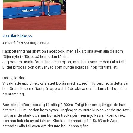
Visa fler bilder >>
Axplock från SM dag 2 och 3
Rapportering har skett på Facebook, men såklart ska även alla de som
följer nyhetsflödet på hemsidan få sitt!
Jag ber om ursäkt för en lite sen rapport, men här kommer den i alla fall.
Bilder bifogas och det var vad som kunde skrapas ihop för tillfället.
Dag 2, lördag
Vi vaknade upp till ett kylslaget Borås med lätt regn i luften. Trots detta var
humöret allt som oftast på topp och både aktiva och ledarna bidrog till en
go stämning.
Axel Alness Borg sprang försök på 800m. Enligt honom själv gjorde han
det bra i 600m, sedan kom syran. I ingången av sista kurvan kände sig Axel
fortfarande stark och han började trycka på, men mjölksyran kom direkt
och han fick slå av på takten. Klockan stannade på 1:56.89 och Axel
satsade i alla fall även om det inte höll denna gång.