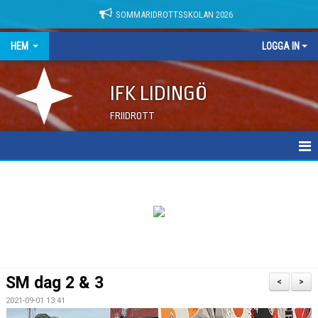
SOMMARIDROTTSSKOLAN 2026
HEM
LOGGA IN
IFK LIDINGÖ
FRIIDROTT
NYHETER
DOKUMENT
SM dag 2 & 3
<
>
2021-09-01 13:41