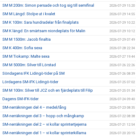
SM M 200m: Simon persade och tog sig till semifinal
2026-07-29 15:20
SM M Längd: Stolpe ut i kvalet
2026-07-29 14:55
SM K 100m: Sara hundradelar från finalplats
2026-07-29 10:22
SM K längd: En smärtsam niondeplats för Malin
2026-07-29 10:12
SM M 1500m: Jacob finaltia
2026-07-29 07:49
SM K 400m: Sofia sexa
2026-07-28 22:34
SM M Tiokamp: Malte sexa
2026-07-27 19:44
SM M 5000m: Silver till Lörstad
2026-07-26 22:26
Söndagens IFK Lidingö-tider på SM
2026-07-26 08:39
Lördagens SM-IFK Lidingö-tider
2026-07-25 07:02
SM M 100m: Silver till JCZ och en fjärdeplats till Filip
2026-07-25 01:34
Dagens SM-IFK-tider
2026-07-24 09:40
SM-nerräkningen del 4 – medel/lång
2026-07-23 08:35
SM-nerräkningen del 3 – hopp och mångkamp
2026-07-22 08:38
SM-nerräkningen del 2 – vi kollar sprintertjejerna
2026-07-21 12:54
SM-nerräkningen del 1 – vi kollar sprinterkillarna
2026-07-20 20:15