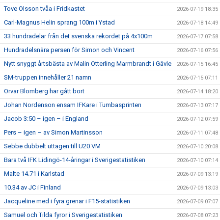
Tove Olsson tvåa i Fridkastet
2026-07-19 18:35
Carl-Magnus Helin sprang 100m i Ystad
2026-07-18 14:49
33 hundradelar från det svenska rekordet på 4x100m
2026-07-17 07:58
Hundradelsnära persen för Simon och Vincent
2026-07-16 07:56
Nytt snyggt årtsbästa av Malin Otterling Marmbrandt i Gävle
2026-07-15 16:45
SM-truppen innehåller 21 namn
2026-07-15 07:11
Orvar Blomberg har gått bort
2026-07-14 18:20
Johan Nordenson ensam IFKare i Tumbasprinten
2026-07-13 07:17
Jacob 3:50 – igen – i England
2026-07-12 07:59
Pers – igen – av Simon Martinsson
2026-07-11 07:48
Sebbe dubbelt uttagen till U20 VM
2026-07-10 20:08
Bara två IFK Lidingö-14-åringar i Sverigestatistiken
2026-07-10 07:14
Malte 14.71 i Karlstad
2026-07-09 13:19
10.34 av JC i Finland
2026-07-09 13:03
Jacqueline med i fyra grenar i F15-statistiken
2026-07-09 07:07
Samuel och Tilda fyror i Sverigestatistiken
2026-07-08 07:23