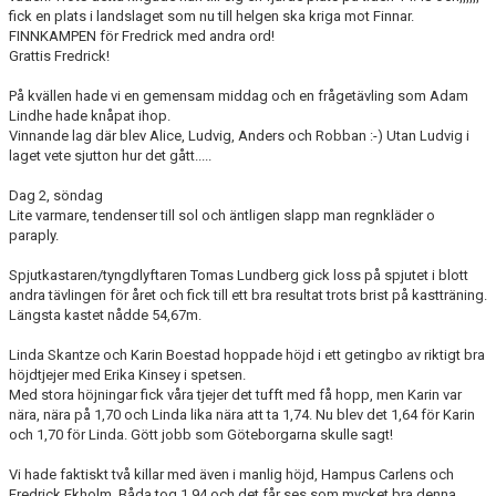
fick en plats i landslaget som nu till helgen ska kriga mot Finnar.
FINNKAMPEN för Fredrick med andra ord!
Grattis Fredrick!
På kvällen hade vi en gemensam middag och en frågetävling som Adam
Lindhe hade knåpat ihop.
Vinnande lag där blev Alice, Ludvig, Anders och Robban :-) Utan Ludvig i
laget vete sjutton hur det gått.....
Dag 2, söndag
Lite varmare, tendenser till sol och äntligen slapp man regnkläder o
paraply.
Spjutkastaren/tyngdlyftaren Tomas Lundberg gick loss på spjutet i blott
andra tävlingen för året och fick till ett bra resultat trots brist på kastträning.
Längsta kastet nådde 54,67m.
Linda Skantze och Karin Boestad hoppade höjd i ett getingbo av riktigt bra
höjdtjejer med Erika Kinsey i spetsen.
Med stora höjningar fick våra tjejer det tufft med få hopp, men Karin var
nära, nära på 1,70 och Linda lika nära att ta 1,74. Nu blev det 1,64 för Karin
och 1,70 för Linda. Gött jobb som Göteborgarna skulle sagt!
Vi hade faktiskt två killar med även i manlig höjd, Hampus Carlens och
Fredrick Ekholm. Båda tog 1,94 och det får ses som mycket bra denna