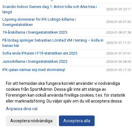
Scandic Indoor Games dag 1: Anton tvåa och Alex trea i
2026-01-09 23:17
längd
Löpning dominerar för IFK Lidingö-killarna i
2026-01-09 07:06
Sverigestatistiken
19-årskillarna i Sverigestatistiken 2025
2026-01-08 07:38
På lördag springer Sebastian Lörstad VM i terräng – kolla in
2026-01-07 11:01
banan här
Sofia enda IFKaren i F19-statistiken ute 2025
2026-01-07 07:01
Juniorkillarna i Sverigestatistiken 2025
2026-01-06 08:00
IFK-galan närmar sig med stormsteg!
2026-01-05 17:23
Juniortjejerna i Sverigestatistiken 2025
2026-01-05 07:25
För att hemsidan ska fungera korrekt använder vi nödvändiga
IFK-killarna i Sverigestatistiken 2025
2026-01-04 07:17
cookies från SportAdmin. Dessa går inte att stänga av.
IFK-tjejerna i Sverigestatistiken 2025
Föreningen kan också använda frivilliga cookies, t.ex. för statistik
2026-01-03 07:19
eller marknadsföring. Du väljer själv om du vill acceptera dessa.
65 SM-medaljer under 2025
2026-01-02 10:20
Anpassa dina val
Förra årets nyheter redan i dag!
2026-01-01 07:52
IFK-året 2025 från A till Ö
2025-12-31 07:09
Acceptera nödvändiga
Acceptera alla
16 nya klubbrekord under 2025
2025-12-30 07:26