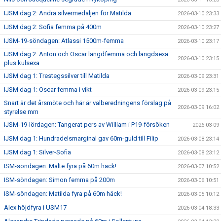
IJSM dag 2: Andra silvermedaljen för Matilda
2026-03-10 23:33
IJSM dag 2: Sofia femma på 400m
2026-03-10 23:27
IJSM-19-söndagen: Atlassi 1500m-femma
2026-03-10 23:17
IJSM dag 2: Anton och Oscar längdfemma och längdsexa
2026-03-10 23:15
plus kulsexa
IJSM dag 1: Trestegssilver till Matilda
2026-03-09 23:31
IJSM dag 1: Oscar femma i vikt
2026-03-09 23:15
Snart är det årsmöte och här är valberedningens förslag på
2026-03-09 16:02
styrelse mm
IJSM-19-lördagen: Tangerat pers av William i P19-försöken
2026-03-09
IJSM dag 1: Hundradelsmarginal gav 60m-guld till Filip
2026-03-08 23:14
IJSM dag 1: Silver-Sofia
2026-03-08 23:12
ISM-söndagen: Malte fyra på 60m häck!
2026-03-07 10:52
ISM-söndagen: Simon femma på 200m
2026-03-06 10:51
ISM-söndagen: Matilda fyra på 60m häck!
2026-03-05 10:12
Alex höjdfyra i USM17
2026-03-04 18:33