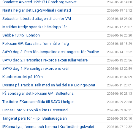
Charlotte Arvered 1:25:17 i Göteborgsvarvet
2026-06-20 14:00
Nästa helg är det Lag-SM-final i Karlstad
2026-06-19 18:12
Sebastian Lörstad uttagen till Junior-VM
2026-06-18 23:00
Matildas tredje spanska häcklopp i år
2026-06-17 23:07
Sebbe 13:45 i London
2026-06-16 23:20
Folksam GP: Saras fina form håller i sig
2026-06-15 15:29
SAYO dag 3: Pers för Jacqueline och tangerat för Pauline
2026-06-14 15:22
SAYO dag 2: Personliga rekordslakten rullar vidare
2026-06-13 23:36
SAYO dag 1: Personliga rekordens kväll
2026-06-12 22:59
Klubbrekordet på 100m
2026-06-12 07:09
Lyssna på Track & Talk med en hel del IFK Lidingö-prat
2026-06-11 23:01
På söndag är det Folksam GP i Sollentuna
2026-06-10 21:13
Trettiotre IFKare anmälda till SAYO i helgen
2026-06-09 20:58
Linnéa Lord 20:55 på 5 km i Östersund
2026-06-09 07:11
Tangerat pers för Filip i Bauhausgalan
2026-06-08 00:10
IFKarna fyra, femma och femma i Kraftmätningskvalet
2026-06-07 12:32