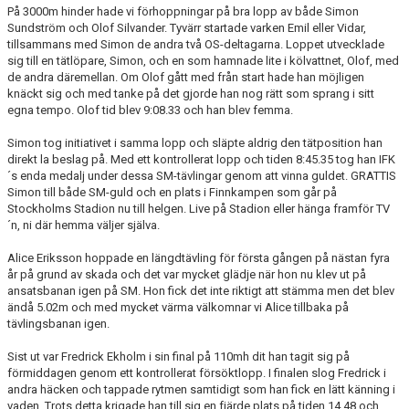
På 3000m hinder hade vi förhoppningar på bra lopp av både Simon
Sundström och Olof Silvander. Tyvärr startade varken Emil eller Vidar,
tillsammans med Simon de andra två OS-deltagarna. Loppet utvecklade
sig till en tätlöpare, Simon, och en som hamnade lite i kölvattnet, Olof, med
de andra däremellan. Om Olof gått med från start hade han möjligen
knäckt sig och med tanke på det gjorde han nog rätt som sprang i sitt
egna tempo. Olof tid blev 9:08.33 och han blev femma.
Simon tog initiativet i samma lopp och släpte aldrig den tätposition han
direkt la beslag på. Med ett kontrollerat lopp och tiden 8:45.35 tog han IFK
´s enda medalj under dessa SM-tävlingar genom att vinna guldet. GRATTIS
Simon till både SM-guld och en plats i Finnkampen som går på
Stockholms Stadion nu till helgen. Live på Stadion eller hänga framför TV
´n, ni där hemma väljer själva.
Alice Eriksson hoppade en längdtävling för första gången på nästan fyra
år på grund av skada och det var mycket glädje när hon nu klev ut på
ansatsbanan igen på SM. Hon fick det inte riktigt att stämma men det blev
ändå 5.02m och med mycket värma välkomnar vi Alice tillbaka på
tävlingsbanan igen.
Sist ut var Fredrick Ekholm i sin final på 110mh dit han tagit sig på
förmiddagen genom ett kontrollerat försöktlopp. I finalen slog Fredrick i
andra häcken och tappade rytmen samtidigt som han fick en lätt känning i
vaden. Trots detta krigade han till sig en fjärde plats på tiden 14.48 och,,,,,,