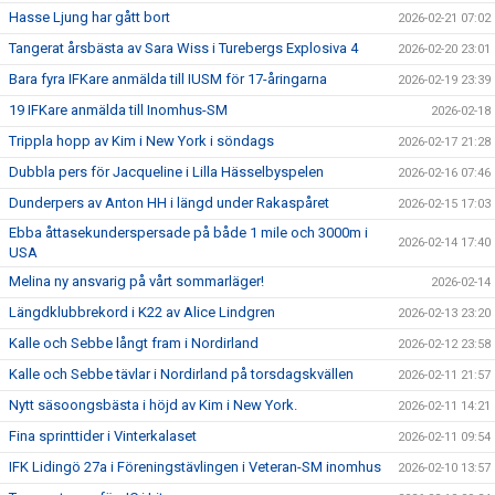
Hasse Ljung har gått bort
2026-02-21 07:02
Tangerat årsbästa av Sara Wiss i Turebergs Explosiva 4
2026-02-20 23:01
Bara fyra IFKare anmälda till IUSM för 17-åringarna
2026-02-19 23:39
19 IFKare anmälda till Inomhus-SM
2026-02-18
Trippla hopp av Kim i New York i söndags
2026-02-17 21:28
Dubbla pers för Jacqueline i Lilla Hässelbyspelen
2026-02-16 07:46
Dunderpers av Anton HH i längd under Rakaspåret
2026-02-15 17:03
Ebba åttasekunderspersade på både 1 mile och 3000m i
2026-02-14 17:40
USA
Melina ny ansvarig på vårt sommarläger!
2026-02-14
Längdklubbrekord i K22 av Alice Lindgren
2026-02-13 23:20
Kalle och Sebbe långt fram i Nordirland
2026-02-12 23:58
Kalle och Sebbe tävlar i Nordirland på torsdagskvällen
2026-02-11 21:57
Nytt säsoongsbästa i höjd av Kim i New York.
2026-02-11 14:21
Fina sprinttider i Vinterkalaset
2026-02-11 09:54
IFK Lidingö 27a i Föreningstävlingen i Veteran-SM inomhus
2026-02-10 13:57