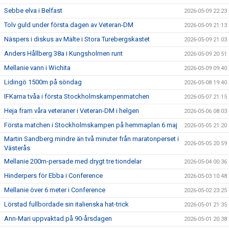
Sebbe elva i Belfast
2026-05-09 22:23
Tolv guld under första dagen av Veteran-DM
2026-05-09 21:13
Näspers i diskus av Malte i Stora Turebergskastet
2026-05-09 21:03
Anders Hållberg 38a i Kungsholmen runt
2026-05-09 20:51
Mellanie vann i Wichita
2026-05-09 09:40
Lidingö 1500m på söndag
2026-05-08 19:40
IFKarna tvåa i första Stockholmskampenmatchen
2026-05-07 21:15
Heja fram våra veteraner i Veteran-DM i helgen
2026-05-06 08:03
Första matchen i Stockholmskampen på hemmaplan 6 maj
2026-05-05 21:20
Martin Sandberg mindre än två minuter från maratonperset i
2026-05-05 20:59
Västerås
Mellanie 200m-persade med drygt tre tiondelar
2026-05-04 00:36
Hinderpers för Ebba i Conference
2026-05-03 10:48
Mellanie över 6 meter i Conference
2026-05-02 23:25
Lörstad fullbordade sin italienska hat-trick
2026-05-01 21:35
Ann-Mari uppvaktad på 90-årsdagen
2026-05-01 20:38