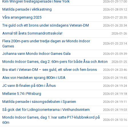
Kim Wingren trestegspersade i New York
2026-01-29 17:00
Matilda persade i viktkastning
2026-01-28 09:12
Våra arrangemang 2025
2026-01-27 20:35
Tre guld och ett brons under söndagens Veteran-DM
2026-01-26 20:34
Anmäl till årets Sommaridrottsskola!
2026-01-26
Flera 200m-pers under tredje dagen av Mondo Indoor
2026-01-25 23:14
Games
Johanna vann Mondo Indoor Games Gala
2026-01-25 09:39
Mondo Indoor Games, dag 2: 60m-pers för både Åsa och Anton
2026-01-25
Bra start i Veteran-DM – sex guld, ett silver och fem brons
2026-01-24 23:46
Alex von Heideken sprang 800m i USA
2026-01-24 19:45
JC vann B-finalen på 60m i Århus
2026-01-24 19:24
Mellanie 5.74 i Pittsburg
2026-01-24 19:18
Matilda persade i säsongsdebuten i Spanien
2026-01-24 19:11
Så gick det för Lidingöorienterarna i Vinthundsvintern
2026-01-24 19:03
Mondo Indoor Games, dag 1: Ivar satte P17-klubbrekord på
2026-01-24 10:16
60m