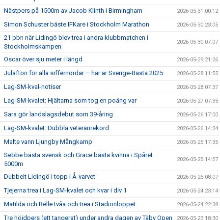
Nästpers på 1500m av Jacob Klinth i Birmingham
2026-05-31 00:12
Simon Schuster bäste IFKare i Stockholm Marathon
2026-05-30 23:05
21 pbn när Lidingö blev trea i andra klubbmatchen i
2026-05-30 07:07
Stockholmskampen
Oscar över sju meter i längd
2026-05-29 21:26
Julafton för alla siffernördar – här är Sverige-Bästa 2025
2026-05-28 11:55
Lag-SM-kval-notiser
2026-05-28 07:37
Lag-SM-kvalet: Hjältarna som tog en poäng var
2026-05-27 07:35
Sara gör landslagsdebut som 39-åring
2026-05-26 17:00
Lag-SM-kvalet: Dubbla veteranrekord
2026-05-26 14:34
Malte vann Ljungby Mångkamp
2026-05-25 17:35
Sebbe bästa svensk och Grace bästa kvinna i Spåret
2026-05-25 14:57
5000m
Dubbelt Lidingö i topp i Å-varvet
2026-05-25 08:07
Tjejerna trea i Lag-SM-kvalet och kvar i div 1
2026-05-24 23:14
Matilda och Belle tvåa och trea i Stadionloppet
2026-05-24 22:38
Tre höjdpers (ett tangerat) under andra dagen av Täby Open
2026-05-23 18:30