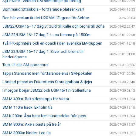
Sju IFKare i Veteran-SM som börjar på fredag
2026-08-04 22:59
Sommaridrottsskola - fortfarande platser kvar!
2026-08-04 16:33
Den här veckan är det U20 VM i Eugene för Sebbe
2026-08-03
JSM22/USM16–17 dag 3: Guld till Kalle och brons till Sofia
2026-08-02 23:47
JSM 22/USM 16–17 dag 2: Luca femma på 1500m
2026-08-01 22:58
Två IFK-sprinters och en coach i den svenska EM-truppen
2026-08-01 12:18
JSM 22/USM 16–17 dag 1: Silver och brons till
2026-08-01 01:00
hinderlöparna
Tack till alla SM-sponsorer
2026-07-31 08:36
Tapp i Standaret men fortfarande elva i SM-pokalen
2026-07-31 00:36
Lörstad prisad av Friidrottens Stora grabbar & tjejer
2026-07-30 23:40
I morgon börjar JSM22 och USM16/17 i Sollentuna
2026-07-30 01:13
SM M 400m: Baksidesstopp för Victor
2026-07-29 16:24
SM M 110m häck: Ekholm tia
2026-07-29 16:15
SM K 200m: Åsa bara fem hundradelar från pers
2026-07-29 16:04
SM M 800m: Axels bästa på tre år
2026-07-29 15:57
SM M 3000m hinder: Leo tia
2026-07-29 15:21