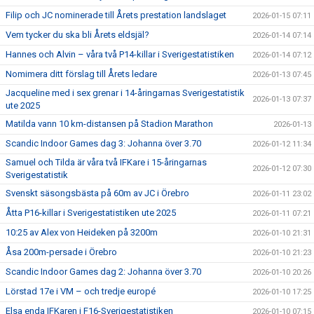
Filip och JC nominerade till Årets prestation landslaget
2026-01-15 07:11
Vem tycker du ska bli Årets eldsjäl?
2026-01-14 07:14
Hannes och Alvin – våra två P14-killar i Sverigestatistiken
2026-01-14 07:12
Nomimera ditt förslag till Årets ledare
2026-01-13 07:45
Jacqueline med i sex grenar i 14-åringarnas Sverigestatistik
2026-01-13 07:37
ute 2025
Matilda vann 10 km-distansen på Stadion Marathon
2026-01-13
Scandic Indoor Games dag 3: Johanna över 3.70
2026-01-12 11:34
Samuel och Tilda är våra två IFKare i 15-åringarnas
2026-01-12 07:30
Sverigestatistik
Svenskt säsongsbästa på 60m av JC i Örebro
2026-01-11 23:02
Åtta P16-killar i Sverigestatistiken ute 2025
2026-01-11 07:21
10:25 av Alex von Heideken på 3200m
2026-01-10 21:31
Åsa 200m-persade i Örebro
2026-01-10 21:23
Scandic Indoor Games dag 2: Johanna över 3.70
2026-01-10 20:26
Lörstad 17e i VM – och tredje europé
2026-01-10 17:25
Elsa enda IFKaren i F16-Sverigestatistiken
2026-01-10 07:15