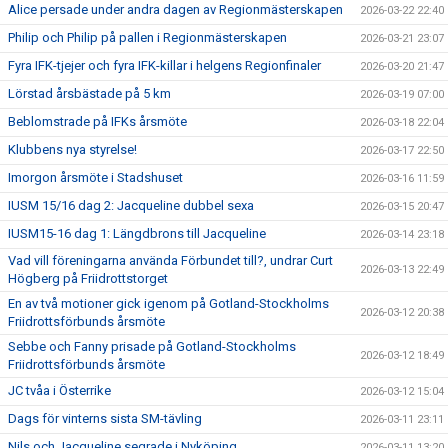
Alice persade under andra dagen av Regionmästerskapen
2026-03-22 22:40
Philip och Philip på pallen i Regionmästerskapen
2026-03-21 23:07
Fyra IFK-tjejer och fyra IFK-killar i helgens Regionfinaler
2026-03-20 21:47
Lörstad årsbästade på 5 km
2026-03-19 07:00
Beblomstrade på IFKs årsmöte
2026-03-18 22:04
Klubbens nya styrelse!
2026-03-17 22:50
Imorgon årsmöte i Stadshuset
2026-03-16 11:59
IUSM 15/16 dag 2: Jacqueline dubbel sexa
2026-03-15 20:47
IUSM15-16 dag 1: Längdbrons till Jacqueline
2026-03-14 23:18
Vad vill föreningarna använda Förbundet till?, undrar Curt
2026-03-13 22:49
Högberg på Friidrottstorget
En av två motioner gick igenom på Gotland-Stockholms
2026-03-12 20:38
Friidrottsförbunds årsmöte
Sebbe och Fanny prisade på Gotland-Stockholms
2026-03-12 18:49
Friidrottsförbunds årsmöte
JC tvåa i Österrike
2026-03-12 15:04
Dags för vinterns sista SM-tävling
2026-03-11 23:11
Nils och Jacqueline segrade i Nyköping
2026-03-11 13:20