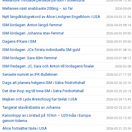
Alexandre Trindade persade på 60m i Sollentuna
2026-03-04 13:30
Mellanies näst snabbaste 200ing – so far
2026-03-04
Nytt längdklubgrekord av Alice Lindgren Engelblom i USA
2026-03-03 21:34
ISM-lördagen: Anton längd-femma!
2026-03-03 08:14
ISM-lördagen: Johanna stav-femma!
2026-03-02 09:00
Dagens IFKare i ISM
2026-03-01 09:50
ISM-lördagen: JCs första individuella SM-guld
2026-03-01 08:16
ISM-lördagen: Sara 60m-femma!
2026-03-01 08:13
ISM-fredagen: JC, Sara och Anton till lördagens finaler
2026-02-28
Senaste numret av IFK-Bulletinen
2026-02-27 17:53
Dags att planera helgens ISM i Sätra friidrottshall
2026-02-26 23:16
Det drar ihop sig till Inne-SM i Sätra Friidrottshall
2026-02-25 23:13
Majken och Lyda Areschoug har tävlat i USA
2026-02-24 13:49
Tangerat stavårsbästa av Johanna
2026-02-23 22:25
Kanonlopp av Lörstad på 10 km – U20-tvåa i Europa
2026-02-22 12:20
genom tiderna
Alice fortsätter tävla i USA
2026-02-21 23:24