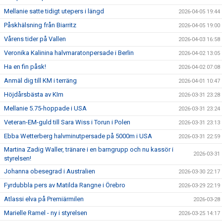
Mellanie satte tidigt utepers i längd
2026-04-05 19:44
Påskhälsning från Biarritz
2026-04-05 19:00
Vårens tider på Vallen
2026-04-03 16:58
Veronika Kalinina halvmaratonpersade i Berlin
2026-04-02 13:05
Ha en fin påsk!
2026-04-02 07:08
Anmäl dig till KM i terräng
2026-04-01 10:47
Höjdårsbästa av KIm
2026-03-31 23:28
Mellanie 5.75-hoppade i USA
2026-03-31 23:24
Veteran-EM-guld till Sara Wiss i Torun i Polen
2026-03-31 23:13
Ebba Wetterberg halvminutpersade på 5000m i USA
2026-03-31 22:59
Martina Zadig Waller, tränare i en barngrupp och nu kassör i
2026-03-31
styrelsen!
Johanna obesegrad i Australien
2026-03-30 22:17
Fyrdubbla pers av Matilda Rangne i Örebro
2026-03-29 22:19
Atlassi elva på Premiärmilen
2026-03-28
Marielle Ramel - ny i styrelsen
2026-03-25 14:17