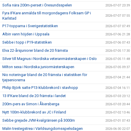
Sofia nära 200m-perset i Öresundsspelen
2026-07-07 23:39
Fyra IFKare anmälda till morgondagens Folksam GP i
2026-07-07 07:55
Karlstad
P17-topparna i Sverigestatistiken
2026-07-07 07:49
Albin vann höjden i Uppsala
2026-07-06 21:28
Sebbe i topp i P19-statistiken
2026-07-06 07:43
Elva 22-årsjuniorer bland de 20 främsta
2026-07-05 17:30
Silver till Magnus i Nordiska veteranmästerskapen i Oslo
2026-07-05 11:48
Milton sexa i Nordiska juniormästerskapen
2026-07-05 09:37
Nio noteringar bland de 20 främsta i statistiken för
2026-07-04 21:44
tjejseniorerna
Philip Björk satte P13-klubbrekord i stavhopp
2026-07-04 16:11
13 IFKare bland de 20 främsta i landet
2026-07-03 23:12
200m-pers av Simon i Åkersberga
2026-07-03 20:44
Nytt 100m-klubbrekord av JC i Finland
2026-07-02 13:46
Sebbe grejade JVM-kvalgränsen på 3000m
2026-07-01 07:43
Malin trestegstrea i Världsungdomsspelsdagen
2026-06-30 22:07