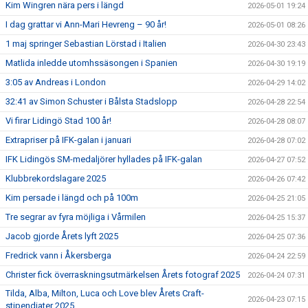
Kim Wingren nära pers i längd
2026-05-01 19:24
I dag grattar vi Ann-Mari Hevreng – 90 år!
2026-05-01 08:26
1 maj springer Sebastian Lörstad i Italien
2026-04-30 23:43
Matlida inledde utomhssäsongen i Spanien
2026-04-30 19:19
3:05 av Andreas i London
2026-04-29 14:02
32:41 av Simon Schuster i Bålsta Stadslopp
2026-04-28 22:54
Vi firar Lidingö Stad 100 år!
2026-04-28 08:07
Extrapriser på IFK-galan i januari
2026-04-28 07:02
IFK Lidingös SM-medaljörer hyllades på IFK-galan
2026-04-27 07:52
Klubbrekordslagare 2025
2026-04-26 07:42
Kim persade i längd och på 100m
2026-04-25 21:05
Tre segrar av fyra möjliga i Vårmilen
2026-04-25 15:37
Jacob gjorde Årets lyft 2025
2026-04-25 07:36
Fredrick vann i Åkersberga
2026-04-24 22:59
Christer fick överraskningsutmärkelsen Årets fotograf 2025
2026-04-24 07:31
Tilda, Alba, Milton, Luca och Love blev Årets Craft-
2026-04-23 07:15
stipendiater 2025