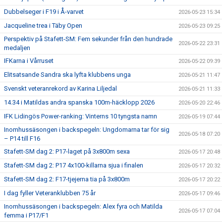
Dubbelseger i F19 i Å-varvet
2026-05-23 15:34
Jacqueline trea i Täby Open
2026-05-23 09:25
Perspektiv på Stafett-SM: Fem sekunder från den hundrade
2026-05-22 23:31
medaljen
IFKarna i Vårruset
2026-05-22 09:39
Elitsatsande Sandra ska lyfta klubbens unga
2026-05-21 11:47
Svenskt veteranrekord av Karina Liljedal
2026-05-21 11:33
14.34 i Matildas andra spanska 100m-häcklopp 2026
2026-05-20 22:46
IFK Lidingös Power-ranking: Vinterns 10 tyngsta namn
2026-05-19 07:44
Inomhussäsongen i backspegeln: Ungdomarna tar för sig
2026-05-18 07:20
– P14 till F16
Stafett-SM dag 2: P17-laget på 3x800m sexa
2026-05-17 20:48
Stafett-SM dag 2: P17 4x100-killarna sjua i finalen
2026-05-17 20:32
Stafett-SM dag 2: F17-tjejerna tia på 3x800m
2026-05-17 20:22
I dag fyller Veteranklubben 75 år
2026-05-17 09:46
Inomhussäsongen i backspegeln: Alex fyra och Matilda
2026-05-17 07:04
femma i P17/F1