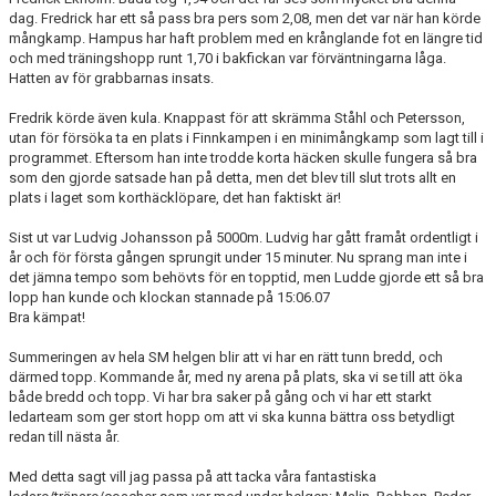
dag. Fredrick har ett så pass bra pers som 2,08, men det var när han körde
mångkamp. Hampus har haft problem med en krånglande fot en längre tid
och med träningshopp runt 1,70 i bakfickan var förväntningarna låga.
Hatten av för grabbarnas insats.
Fredrik körde även kula. Knappast för att skrämma Ståhl och Petersson,
utan för försöka ta en plats i Finnkampen i en minimångkamp som lagt till i
programmet. Eftersom han inte trodde korta häcken skulle fungera så bra
som den gjorde satsade han på detta, men det blev till slut trots allt en
plats i laget som korthäcklöpare, det han faktiskt är!
Sist ut var Ludvig Johansson på 5000m. Ludvig har gått framåt ordentligt i
år och för första gången sprungit under 15 minuter. Nu sprang man inte i
det jämna tempo som behövts för en topptid, men Ludde gjorde ett så bra
lopp han kunde och klockan stannade på 15:06.07
Bra kämpat!
Summeringen av hela SM helgen blir att vi har en rätt tunn bredd, och
därmed topp. Kommande år, med ny arena på plats, ska vi se till att öka
både bredd och topp. Vi har bra saker på gång och vi har ett starkt
ledarteam som ger stort hopp om att vi ska kunna bättra oss betydligt
redan till nästa år.
Med detta sagt vill jag passa på att tacka våra fantastiska