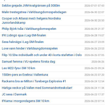
Sebbe grejade JVM-kvalgränsen på 3000m
2026-07-01 07:43
Malin trestegstrea i Världsungdomsspelsdagen
2026-06-30 22:07
Cooper och Atlassi med i helgens Nordiska
2026-06-30 20:50
Juniorlandskamp
Philip Björk tvåa i Världsungdomsspelen
2026-06-29 21:37
IFK Lidingö sjua i Lag-SM-finalen
2026-06-28 19:07
Sexa halvvägs i Lag-SM-finalen
2026-06-27 23:09
Love vann hinder i Världsungdomsspelen
2026-06-26 23:53
Filip 10.53w individuellt och under 40 i korta stafetten i Oslo
2026-06-26 07:05
Samuel femma i VU-spelens första dag
2026-06-26
Leo M22-fyra i SM 10 km
2026-06-25 09:24
1500m-pers av Evelina i Vallentuna
2026-06-25 07:20
Rackarns bra av Milton i Turebergs Explosiva #1
2026-06-24 12:54
Härliga veckor på Vallen med Sommaridrottsskolan!
2026-06-24 11:34
JC sexa i Danmark
2026-06-23 17:37
IFKarna i morgondagens SM 10 km
2026-06-23 07:14