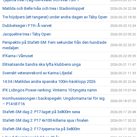
2026-05-24 23:14
Matilda och Belle tvåa och trea i Stadionloppet
2026-05-24 22:38
Tre höjdpers (ett tangerat) under andra dagen av Täby Open
2026-05-23 18:30
Dubbelseger i F19 i Å-varvet
2026-05-23 15:34
Jacqueline trea i Täby Open
2026-05-23 09:25
Perspektiv på Stafett-SM: Fem sekunder från den hundrade
2026-05-22 23:31
medaljen
IFKarna i Vårruset
2026-05-22 09:39
Elitsatsande Sandra ska lyfta klubbens unga
2026-05-21 11:47
Svenskt veteranrekord av Karina Liljedal
2026-05-21 11:33
14.34 i Matildas andra spanska 100m-häcklopp 2026
2026-05-20 22:46
IFK Lidingös Power-ranking: Vinterns 10 tyngsta namn
2026-05-19 07:44
Inomhussäsongen i backspegeln: Ungdomarna tar för sig
2026-05-18 07:20
– P14 till F16
Stafett-SM dag 2: P17-laget på 3x800m sexa
2026-05-17 20:48
Stafett-SM dag 2: P17 4x100-killarna sjua i finalen
2026-05-17 20:32
Stafett-SM dag 2: F17-tjejerna tia på 3x800m
2026-05-17 20:22