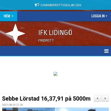
SOMMARIDROTTSSKOLAN 2026
HEM
LOGGA IN
IFK LIDINGÖ
FRIIDROTT
NYHETER
DOKUMENT
Sebbe Lörstad 16,37,91 på 5000m
<
>
2021-08-24 21:36