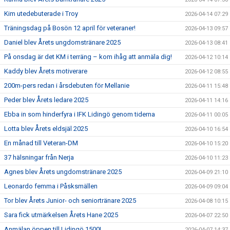
Kim utedebuterade i Troy
2026-04-14 07:29
Träningsdag på Bosön 12 april för veteraner!
2026-04-13 09:57
Daniel blev Årets ungdomstränare 2025
2026-04-13 08:41
På onsdag är det KM i terräng – kom ihåg att anmäla dig!
2026-04-12 10:14
Kaddy blev Årets motiverare
2026-04-12 08:55
200m-pers redan i årsdebuten för Mellanie
2026-04-11 15:48
Peder blev Årets ledare 2025
2026-04-11 14:16
Ebba in som hinderfyra i IFK Lidingö genom tiderna
2026-04-11 00:05
Lotta blev Årets eldsjäl 2025
2026-04-10 16:54
En månad till Veteran-DM
2026-04-10 15:20
37 hälsningar från Nerja
2026-04-10 11:23
Agnes blev Årets ungdomstränare 2025
2026-04-09 21:10
Leonardo femma i Påsksmällen
2026-04-09 09:04
Tor blev Årets Junior- och seniortränare 2025
2026-04-08 10:15
Sara fick utmärkelsen Årets Hane 2025
2026-04-07 22:50
Anmälan öppen till Lidingö 1500!
2026-04-07 14:37