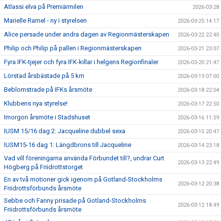
Atlassi elva på Premiärmilen
2026-03-28
Marielle Ramel - ny i styrelsen
2026-03-25 14:17
Alice persade under andra dagen av Regionmästerskapen
2026-03-22 22:40
Philip och Philip på pallen i Regionmästerskapen
2026-03-21 23:07
Fyra IFK-tjejer och fyra IFK-killar i helgens Regionfinaler
2026-03-20 21:47
Lörstad årsbästade på 5 km
2026-03-19 07:00
Beblomstrade på IFKs årsmöte
2026-03-18 22:04
Klubbens nya styrelse!
2026-03-17 22:50
Imorgon årsmöte i Stadshuset
2026-03-16 11:59
IUSM 15/16 dag 2: Jacqueline dubbel sexa
2026-03-15 20:47
IUSM15-16 dag 1: Längdbrons till Jacqueline
2026-03-14 23:18
Vad vill föreningarna använda Förbundet till?, undrar Curt
2026-03-13 22:49
Högberg på Friidrottstorget
En av två motioner gick igenom på Gotland-Stockholms
2026-03-12 20:38
Friidrottsförbunds årsmöte
Sebbe och Fanny prisade på Gotland-Stockholms
2026-03-12 18:49
Friidrottsförbunds årsmöte