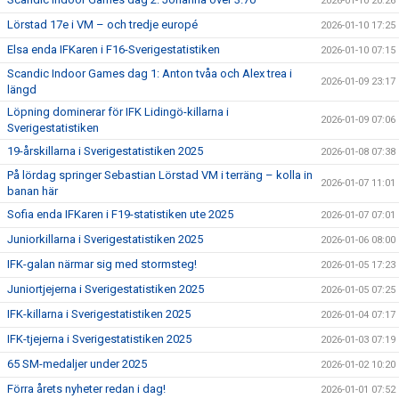
2026-01-10 20:26
Lörstad 17e i VM – och tredje europé
2026-01-10 17:25
Elsa enda IFKaren i F16-Sverigestatistiken
2026-01-10 07:15
Scandic Indoor Games dag 1: Anton tvåa och Alex trea i
2026-01-09 23:17
längd
Löpning dominerar för IFK Lidingö-killarna i
2026-01-09 07:06
Sverigestatistiken
19-årskillarna i Sverigestatistiken 2025
2026-01-08 07:38
På lördag springer Sebastian Lörstad VM i terräng – kolla in
2026-01-07 11:01
banan här
Sofia enda IFKaren i F19-statistiken ute 2025
2026-01-07 07:01
Juniorkillarna i Sverigestatistiken 2025
2026-01-06 08:00
IFK-galan närmar sig med stormsteg!
2026-01-05 17:23
Juniortjejerna i Sverigestatistiken 2025
2026-01-05 07:25
IFK-killarna i Sverigestatistiken 2025
2026-01-04 07:17
IFK-tjejerna i Sverigestatistiken 2025
2026-01-03 07:19
65 SM-medaljer under 2025
2026-01-02 10:20
Förra årets nyheter redan i dag!
2026-01-01 07:52