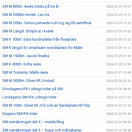
SM M 800m: Axels bästa på tre år
2026-07-29 15:57
SM M 3000m hinder: Leo tia
2026-07-29 15:21
SM M 200m: Simon persade och tog sig till semifinal
2026-07-29 15:20
SM M Längd: Stolpe ut i kvalet
2026-07-29 14:55
SM K 100m: Sara hundradelar från finalplats
2026-07-29 10:22
SM K längd: En smärtsam niondeplats för Malin
2026-07-29 10:12
SM M 1500m: Jacob finaltia
2026-07-29 07:49
SM K 400m: Sofia sexa
2026-07-28 22:34
SM M Tiokamp: Malte sexa
2026-07-27 19:44
SM M 5000m: Silver till Lörstad
2026-07-26 22:26
Söndagens IFK Lidingö-tider på SM
2026-07-26 08:39
Lördagens SM-IFK Lidingö-tider
2026-07-25 07:02
SM M 100m: Silver till JCZ och en fjärdeplats till Filip
2026-07-25 01:34
Dagens SM-IFK-tider
2026-07-24 09:40
SM-nerräkningen del 4 – medel/lång
2026-07-23 08:35
SM-nerräkningen del 3 – hopp och mångkamp
2026-07-22 08:38