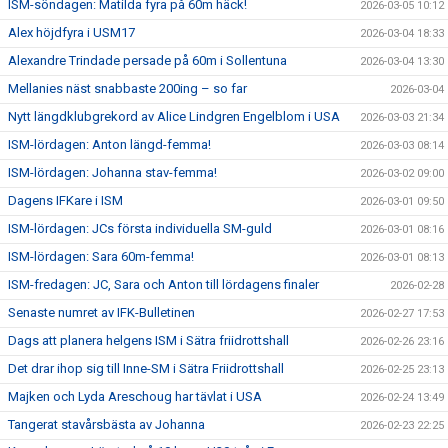
ISM-söndagen: Matilda fyra på 60m häck!
2026-03-05 10:12
Alex höjdfyra i USM17
2026-03-04 18:33
Alexandre Trindade persade på 60m i Sollentuna
2026-03-04 13:30
Mellanies näst snabbaste 200ing – so far
2026-03-04
Nytt längdklubgrekord av Alice Lindgren Engelblom i USA
2026-03-03 21:34
ISM-lördagen: Anton längd-femma!
2026-03-03 08:14
ISM-lördagen: Johanna stav-femma!
2026-03-02 09:00
Dagens IFKare i ISM
2026-03-01 09:50
ISM-lördagen: JCs första individuella SM-guld
2026-03-01 08:16
ISM-lördagen: Sara 60m-femma!
2026-03-01 08:13
ISM-fredagen: JC, Sara och Anton till lördagens finaler
2026-02-28
Senaste numret av IFK-Bulletinen
2026-02-27 17:53
Dags att planera helgens ISM i Sätra friidrottshall
2026-02-26 23:16
Det drar ihop sig till Inne-SM i Sätra Friidrottshall
2026-02-25 23:13
Majken och Lyda Areschoug har tävlat i USA
2026-02-24 13:49
Tangerat stavårsbästa av Johanna
2026-02-23 22:25