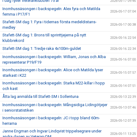
I dag fyller Veteranklubben 75 år
2026-05-17 09:46
Inomhussäsongen i backspegeln: Alex fyra och Matilda
2026-05-17 07:04
femma i P17/F1
Stafett-SM dag 1: Fyra i tidernas första medeldistans-
2026-05-17 00:38
medley
Stafett-SM dag 1: Brons till sprinttjejerna på nytt
2026-05-16 22:54
klubbrekord
Stafett-SM dag 1: Tredje raka 4x100m-guldet
2026-05-16 22:34
Inomhussäsongen i backspegeln: William, Jonas och Alba
2026-05-16 07:00
representerar P19/F19
Inomhussäsongen i backspegeln: Alice och Matilda lyser
2026-05-15 07:57
starkast i K22
Inomhussäsongen i backspegeln: Starka M22-killar i hopp
2026-05-14 07:51
och kast
Åtta lag anmälda till Stafett-SM i Sollentuna
2026-05-13 22:39
Inomhussäsongen i backspegeln: Mångsidiga Lidingötjejer
2026-05-13 07:46
i seniorstatistiken
Inomhussäsongen i backspegeln: JC i topp bland 60m-
2026-05-12 07:39
herrarna
Janne Engman och Ingvar Lindqvist trippelsegrare under
2026-05-11 13:25
andra dagen av Veteran-DM