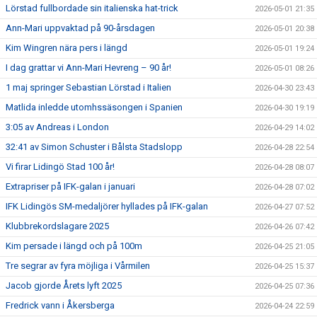
Lörstad fullbordade sin italienska hat-trick
2026-05-01 21:35
Ann-Mari uppvaktad på 90-årsdagen
2026-05-01 20:38
Kim Wingren nära pers i längd
2026-05-01 19:24
I dag grattar vi Ann-Mari Hevreng – 90 år!
2026-05-01 08:26
1 maj springer Sebastian Lörstad i Italien
2026-04-30 23:43
Matlida inledde utomhssäsongen i Spanien
2026-04-30 19:19
3:05 av Andreas i London
2026-04-29 14:02
32:41 av Simon Schuster i Bålsta Stadslopp
2026-04-28 22:54
Vi firar Lidingö Stad 100 år!
2026-04-28 08:07
Extrapriser på IFK-galan i januari
2026-04-28 07:02
IFK Lidingös SM-medaljörer hyllades på IFK-galan
2026-04-27 07:52
Klubbrekordslagare 2025
2026-04-26 07:42
Kim persade i längd och på 100m
2026-04-25 21:05
Tre segrar av fyra möjliga i Vårmilen
2026-04-25 15:37
Jacob gjorde Årets lyft 2025
2026-04-25 07:36
Fredrick vann i Åkersberga
2026-04-24 22:59