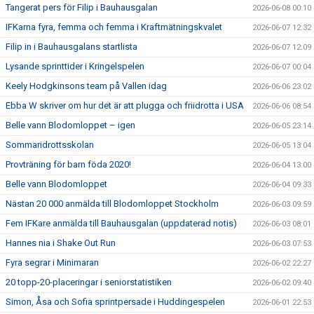
Tangerat pers för Filip i Bauhausgalan
2026-06-08 00:10
IFKarna fyra, femma och femma i Kraftmätningskvalet
2026-06-07 12:32
Filip in i Bauhausgalans startlista
2026-06-07 12:09
Lysande sprinttider i Kringelspelen
2026-06-07 00:04
Keely Hodgkinsons team på Vallen idag
2026-06-06 23:02
Ebba W skriver om hur det är att plugga och friidrotta i USA
2026-06-06 08:54
Belle vann Blodomloppet – igen
2026-06-05 23:14
Sommaridrottsskolan
2026-06-05 13:04
Provträning för barn föda 2020!
2026-06-04 13:00
Belle vann Blodomloppet
2026-06-04 09:33
Nästan 20 000 anmälda till Blodomloppet Stockholm
2026-06-03 09:59
Fem IFKare anmälda till Bauhausgalan (uppdaterad notis)
2026-06-03 08:01
Hannes nia i Shake Out Run
2026-06-03 07:53
Fyra segrar i Minimaran
2026-06-02 22:27
20 topp-20-placeringar i seniorstatistiken
2026-06-02 09:40
Simon, Åsa och Sofia sprintpersade i Huddingespelen
2026-06-01 22:53