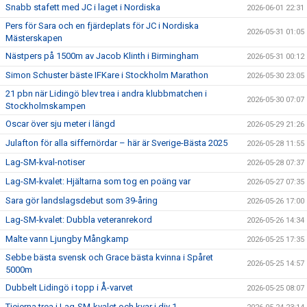
Snabb stafett med JC i laget i Nordiska
2026-06-01 22:31
Pers för Sara och en fjärdeplats för JC i Nordiska
2026-05-31 01:05
Mästerskapen
Nästpers på 1500m av Jacob Klinth i Birmingham
2026-05-31 00:12
Simon Schuster bäste IFKare i Stockholm Marathon
2026-05-30 23:05
21 pbn när Lidingö blev trea i andra klubbmatchen i
2026-05-30 07:07
Stockholmskampen
Oscar över sju meter i längd
2026-05-29 21:26
Julafton för alla siffernördar – här är Sverige-Bästa 2025
2026-05-28 11:55
Lag-SM-kval-notiser
2026-05-28 07:37
Lag-SM-kvalet: Hjältarna som tog en poäng var
2026-05-27 07:35
Sara gör landslagsdebut som 39-åring
2026-05-26 17:00
Lag-SM-kvalet: Dubbla veteranrekord
2026-05-26 14:34
Malte vann Ljungby Mångkamp
2026-05-25 17:35
Sebbe bästa svensk och Grace bästa kvinna i Spåret
2026-05-25 14:57
5000m
Dubbelt Lidingö i topp i Å-varvet
2026-05-25 08:07
Tjejerna trea i Lag-SM-kvalet och kvar i div 1