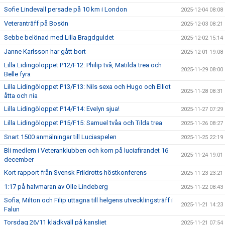
Sofie Lindevall persade på 10 km i London
2025-12-04 08:08
Veteranträff på Bosön
2025-12-03 08:21
Sebbe belönad med Lilla Bragdguldet
2025-12-02 15:14
Janne Karlsson har gått bort
2025-12-01 19:08
Lilla Lidingöloppet P12/F12: Philip två, Matilda trea och
2025-11-29 08:00
Belle fyra
Lilla Lidingöloppet P13/F13: Nils sexa och Hugo och Elliot
2025-11-28 08:31
åtta och nia
Lilla Lidingöloppet P14/F14: Evelyn sjua!
2025-11-27 07:29
Lilla Lidingöloppet P15/F15: Samuel tvåa och Tilda trea
2025-11-26 08:27
Snart 1500 anmälningar till Luciaspelen
2025-11-25 22:19
Bli medlem i Veteranklubben och kom på luciafirandet 16
2025-11-24 19:01
december
Kort rapport från Svensk Friidrotts höstkonferens
2025-11-23 23:21
1:17 på halvmaran av Olle Lindeberg
2025-11-22 08:43
Sofia, Milton och Filip uttagna till helgens utvecklingsträff i
2025-11-21 14:23
Falun
Torsdag 26/11 klädkväll på kansliet
2025-11-21 07:54