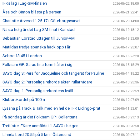
IFKs lag i Lag-SM-finalen
2026-06-22 18:00
Åsa och Simon blåsta på persen
2026-06-21 22:41
Charlotte Arvered 1:25:17 i Göteborgsvarvet
2026-06-20 14:00
Nästa helg är det Lag-SM-final i Karlstad
2026-06-19 18:12
Sebastian Lörstad uttagen till Junior-VM
2026-06-18 23:00
Matildas tredje spanska häcklopp i år
2026-06-17 23:07
Sebbe 13:45 i London
2026-06-16 23:20
Folksam GP: Saras fina form håller i sig
2026-06-15 15:29
SAYO dag 3: Pers för Jacqueline och tangerat för Pauline
2026-06-14 15:22
SAYO dag 2: Personliga rekordslakten rullar vidare
2026-06-13 23:36
SAYO dag 1: Personliga rekordens kväll
2026-06-12 22:59
Klubbrekordet på 100m
2026-06-12 07:09
Lyssna på Track & Talk med en hel del IFK Lidingö-prat
2026-06-11 23:01
På söndag är det Folksam GP i Sollentuna
2026-06-10 21:13
Trettiotre IFKare anmälda till SAYO i helgen
2026-06-09 20:58
Linnéa Lord 20:55 på 5 km i Östersund
2026-06-09 07:11