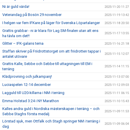
Ni är guld värda!
2025-11-20 11:27
Veterandag på Bosön 29 november
2025-11-19 13:42
I helgen var fem IFKare på läger för Svenska Löpartalanger
2025-11-18 20:50
Grattis grabbar - ni är klara för Lag SM-finalen utan att ens
2025-11-17 13:55
ha tävla om det!!
Glitter – IFK-galans tema
2025-11-16 21:18
Staffan skriver på Friidrottstorget om att friidrotten tappar i
2025-11-15 12:07
antalet utövare
Grattis Kalle, Sebbe och Sebbe till uttagningen till EM i
2025-11-14 11:15
terräng
Klädprovning och julkampanj!
2025-11-13 07:00
Luciaspelen 12-14 december
2025-11-12 09:03
Lagguld till U20-killarna i NM i terräng
2025-11-11 06:15
Emma Holstad 3:24 i NY Marathon
2025-11-10 15:43
Kalles andra guld i Nordiska mästerskapen i terräng – och
2025-11-09 11:53
Sebbe Staghs första medalj
Lörstad sjuk, men Ottfalk och Stagh springer NM i terräng i
2025-11-09 06:04
dag