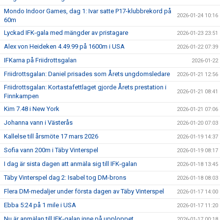
Mondo Indoor Games, dag 1: Ivar satte P17-klubbrekord på
2026-01-24 10:16
60m
Lyckad IFK-gala med mängder av pristagare
2026-01-23 23:51
Alex von Heideken 4.49.99 på 1600m i USA
2026-01-22 07:39
IFKarna på Friidrottsgalan
2026-01-22
Friidrottsgalan: Daniel prisades som Årets ungdomsledare
2026-01-21 12:56
Friidrottsgalan: Kortastafettlaget gjorde Årets prestation i
2026-01-21 08:41
Finnkampen
Kim 7.48 i New York
2026-01-21 07:06
Johanna vann i Västerås
2026-01-20 07:03
Kallelse till årsmöte 17 mars 2026
2026-01-19 14:37
Sofia vann 200m i Täby Vinterspel
2026-01-19 08:17
I dag är sista dagen att anmäla sig till IFK-galan
2026-01-18 13:45
Täby Vinterspel dag 2: Isabel tog DM-brons
2026-01-18 08:03
Flera DM-medaljer under första dagen av Täby Vinterspel
2026-01-17 14:00
Ebba 5:24 på 1 mile i USA
2026-01-17 11:20
Nu är anmälan till IFK-galan inne på upploppet
2026-01-17 00:18