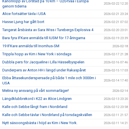
Kanonlopp av Lörstad på 10 km – U20-tvåa i Europa
2026-02-22 12:20
genom tiderna
Alice fortsätter tävla i USA
2026-02-21 23:24
Hasse Ljung har gått bort
2026-02-21 07:02
Tangerat årsbästa av Sara Wiss i Turebergs Explosiva 4
2026-02-20 23:01
Bara fyra IFKare anmälda till IUSM för 17-åringarna
2026-02-19 23:39
19 IFKare anmälda till Inomhus-SM
2026-02-18
Trippla hopp av Kim i New York i söndags
2026-02-17 21:28
Dubbla pers för Jacqueline i Lilla Hässelbyspelen
2026-02-16 07:46
Dunderpers av Anton HH i längd under Rakaspåret
2026-02-15 17:03
Ebba åttasekunderspersade på både 1 mile och 3000m i
2026-02-14 17:40
USA
Melina ny ansvarig på vårt sommarläger!
2026-02-14
Längdklubbrekord i K22 av Alice Lindgren
2026-02-13 23:20
Kalle och Sebbe långt fram i Nordirland
2026-02-12 23:58
Kalle och Sebbe tävlar i Nordirland på torsdagskvällen
2026-02-11 21:57
Nytt säsoongsbästa i höjd av Kim i New York.
2026-02-11 14:21