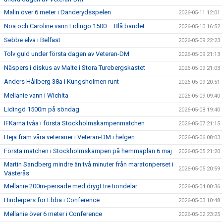
Malin över 6 meter i Danderydsspelen
2026-05-11 12:01
Noa och Caroline vann Lidingö 1500 – Blå bandet
2026-05-10 16:52
Sebbe elva i Belfast
2026-05-09 22:23
Tolv guld under första dagen av Veteran-DM
2026-05-09 21:13
Näspers i diskus av Malte i Stora Turebergskastet
2026-05-09 21:03
Anders Hållberg 38a i Kungsholmen runt
2026-05-09 20:51
Mellanie vann i Wichita
2026-05-09 09:40
Lidingö 1500m på söndag
2026-05-08 19:40
IFKarna tvåa i första Stockholmskampenmatchen
2026-05-07 21:15
Heja fram våra veteraner i Veteran-DM i helgen
2026-05-06 08:03
Första matchen i Stockholmskampen på hemmaplan 6 maj
2026-05-05 21:20
Martin Sandberg mindre än två minuter från maratonperset i
2026-05-05 20:59
Västerås
Mellanie 200m-persade med drygt tre tiondelar
2026-05-04 00:36
Hinderpers för Ebba i Conference
2026-05-03 10:48
Mellanie över 6 meter i Conference
2026-05-02 23:25