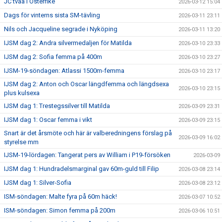
JC tvåa i Österrike
2026-03-12 15:04
Dags för vinterns sista SM-tävling
2026-03-11 23:11
Nils och Jacqueline segrade i Nyköping
2026-03-11 13:20
IJSM dag 2: Andra silvermedaljen för Matilda
2026-03-10 23:33
IJSM dag 2: Sofia femma på 400m
2026-03-10 23:27
IJSM-19-söndagen: Atlassi 1500m-femma
2026-03-10 23:17
IJSM dag 2: Anton och Oscar längdfemma och längdsexa
2026-03-10 23:15
plus kulsexa
IJSM dag 1: Trestegssilver till Matilda
2026-03-09 23:31
IJSM dag 1: Oscar femma i vikt
2026-03-09 23:15
Snart är det årsmöte och här är valberedningens förslag på
2026-03-09 16:02
styrelse mm
IJSM-19-lördagen: Tangerat pers av William i P19-försöken
2026-03-09
IJSM dag 1: Hundradelsmarginal gav 60m-guld till Filip
2026-03-08 23:14
IJSM dag 1: Silver-Sofia
2026-03-08 23:12
ISM-söndagen: Malte fyra på 60m häck!
2026-03-07 10:52
ISM-söndagen: Simon femma på 200m
2026-03-06 10:51