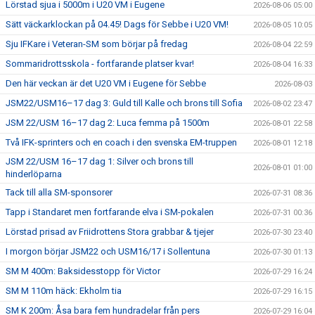
Lörstad sjua i 5000m i U20 VM i Eugene
2026-08-06 05:00
Sätt väckarklockan på 04.45! Dags för Sebbe i U20 VM!
2026-08-05 10:05
Sju IFKare i Veteran-SM som börjar på fredag
2026-08-04 22:59
Sommaridrottsskola - fortfarande platser kvar!
2026-08-04 16:33
Den här veckan är det U20 VM i Eugene för Sebbe
2026-08-03
JSM22/USM16–17 dag 3: Guld till Kalle och brons till Sofia
2026-08-02 23:47
JSM 22/USM 16–17 dag 2: Luca femma på 1500m
2026-08-01 22:58
Två IFK-sprinters och en coach i den svenska EM-truppen
2026-08-01 12:18
JSM 22/USM 16–17 dag 1: Silver och brons till
2026-08-01 01:00
hinderlöparna
Tack till alla SM-sponsorer
2026-07-31 08:36
Tapp i Standaret men fortfarande elva i SM-pokalen
2026-07-31 00:36
Lörstad prisad av Friidrottens Stora grabbar & tjejer
2026-07-30 23:40
I morgon börjar JSM22 och USM16/17 i Sollentuna
2026-07-30 01:13
SM M 400m: Baksidesstopp för Victor
2026-07-29 16:24
SM M 110m häck: Ekholm tia
2026-07-29 16:15
SM K 200m: Åsa bara fem hundradelar från pers
2026-07-29 16:04