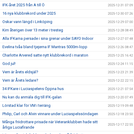
IFK-året 2025 från A till Ö
2025-12-31 07:09
16 nya klubbrekord under 2025
2025-12-30 07:26
Oskar vann längd i Linköping
2025-12-29 07:00
Kim återigen över 13 meter i tresteg
2025-12-28 08:49
Alla IFKarna persade i sina grenar under SAYO Indoor
2025-12-27 07:48
Evelina tvåa bland tjejerna IF Mantras 5000m-lopp
2025-12-26 08:47
Charlotte Arvered satte nytt klubbrekord i maraton
2025-12-25 16:42
God jul!
2025-12-24 11:15
Vem är årets eldsjäl?
2025-12-23 21:39
Vem är Årets ledare?
2025-12-22 22:15
34 IFKare i Luciaspelens Öppna hus
2025-12-21 07:54
Nu kan du anmäla dig till IFK-galan
2025-12-20 07:49
Lörstad klar för VM i terräng
2025-12-19 09:48
Philip, Carl och Alvin vinnare under Luciaspelssöndagen
2025-12-18 23:50
Många friidrottare prisade när Veteranklubben hade sitt
2025-12-17 22:55
årliga Luciafirande