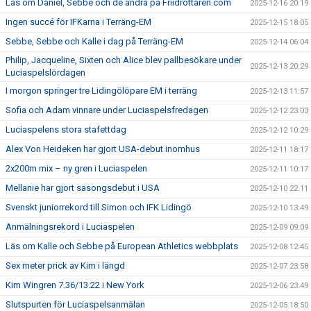
Läs om Daniel, Sebbe och de andra på Friidrottaren.com
2025-12-16 20:19
Ingen succé för IFKarna i Terräng-EM
2025-12-15 18:05
Sebbe, Sebbe och Kalle i dag på Terräng-EM
2025-12-14 06:04
Philip, Jacqueline, Sixten och Alice blev pallbesökare under
2025-12-13 20:29
Luciaspelslördagen
I morgon springer tre Lidingölöpare EM i terräng
2025-12-13 11:57
Sofia och Adam vinnare under Luciaspelsfredagen
2025-12-12 23:03
Luciaspelens stora stafettdag
2025-12-12 10:29
Alex Von Heideken har gjort USA-debut inomhus
2025-12-11 18:17
2x200m mix – ny gren i Luciaspelen
2025-12-11 10:17
Mellanie har gjort säsongsdebut i USA
2025-12-10 22:11
Svenskt juniorrekord till Simon och IFK Lidingö
2025-12-10 13:49
Anmälningsrekord i Luciaspelen
2025-12-09 09:09
Läs om Kalle och Sebbe på European Athletics webbplats
2025-12-08 12:45
Sex meter prick av Kim i längd
2025-12-07 23:58
Kim Wingren 7.36/13.22 i New York
2025-12-06 23:49
Slutspurten för Luciaspelsanmälan
2025-12-05 18:50