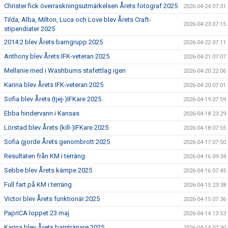
Christer fick överraskningsutmärkelsen Årets fotograf 2025
2026-04-24 07:31
Tilda, Alba, Milton, Luca och Love blev Årets Craft-
2026-04-23 07:15
stipendiater 2025
2014:2 blev Årets barngrupp 2025
2026-04-22 07:11
Anthony blev Årets IFK-veteran 2025
2026-04-21 07:07
Mellanie med i Washburns stafettlag igen
2026-04-20 22:06
Karina blev Årets IFK-veteran 2025
2026-04-20 07:01
Sofia blev Årets (tjej-)IFKare 2025
2026-04-19 07:59
Ebba hindervann i Kansas
2026-04-18 23:29
Lörstad blev Årets (kill-)IFKare 2025
2026-04-18 07:55
Sofia gjorde Årets genombrott 2025
2026-04-17 07:50
Resultaten från KM i terräng
2026-04-16 09:34
Sebbe blev Årets kämpe 2025
2026-04-16 07:45
Full fart på KM i terräng
2026-04-15 23:38
Victor blev Årets funktionär 2025
2026-04-15 07:36
PaprICA loppet 23 maj
2026-04-14 13:53
Karina blev Årets barntränare 2025
2026-04-14 07:30