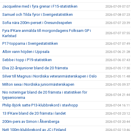
Jacqueline med i fyra grenar i F15-statistiken
2026-07-09 07:07
Samuel och Tilda fyror i Sverigestatistiken
2026-07-08 07:23
Sofia nära 200m-perset i Öresundsspelen
2026-07-07 23:39
Fyra IFKare anmälda till morgondagens Folksam GP i
2026-07-07 07:55
Karlstad
P17-topparna i Sverigestatistiken
2026-07-07 07:49
Albin vann höjden i Uppsala
2026-07-06 21:28
Sebbe i topp i P19-statistiken
2026-07-06 07:43
Elva 22-årsjuniorer bland de 20 främsta
2026-07-05 17:30
Silver till Magnus i Nordiska veteranmästerskapen i Oslo
2026-07-05 11:48
Milton sexa i Nordiska juniormästerskapen
2026-07-05 09:37
Nio noteringar bland de 20 främsta i statistiken för
2026-07-04 21:44
tjejseniorerna
Philip Björk satte P13-klubbrekord i stavhopp
2026-07-04 16:11
13 IFKare bland de 20 främsta i landet
2026-07-03 23:12
200m-pers av Simon i Åkersberga
2026-07-03 20:44
Nytt 100m-klubbrekord av JC i Finland
2026-07-02 13:46