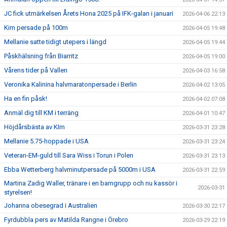
JC fick utmärkelsen Årets Hona 2025 på IFK-galan i januari
2026-04-06 22:13
Kim persade på 100m
2026-04-05 19:48
Mellanie satte tidigt utepers i längd
2026-04-05 19:44
Påskhälsning från Biarritz
2026-04-05 19:00
Vårens tider på Vallen
2026-04-03 16:58
Veronika Kalinina halvmaratonpersade i Berlin
2026-04-02 13:05
Ha en fin påsk!
2026-04-02 07:08
Anmäl dig till KM i terräng
2026-04-01 10:47
Höjdårsbästa av KIm
2026-03-31 23:28
Mellanie 5.75-hoppade i USA
2026-03-31 23:24
Veteran-EM-guld till Sara Wiss i Torun i Polen
2026-03-31 23:13
Ebba Wetterberg halvminutpersade på 5000m i USA
2026-03-31 22:59
Martina Zadig Waller, tränare i en barngrupp och nu kassör i
2026-03-31
styrelsen!
Johanna obesegrad i Australien
2026-03-30 22:17
Fyrdubbla pers av Matilda Rangne i Örebro
2026-03-29 22:19