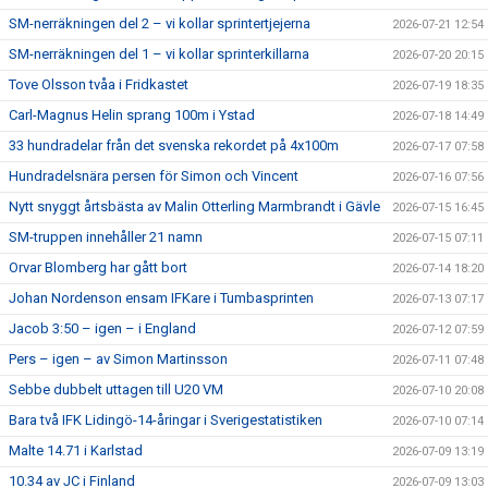
SM-nerräkningen del 2 – vi kollar sprintertjejerna
2026-07-21 12:54
SM-nerräkningen del 1 – vi kollar sprinterkillarna
2026-07-20 20:15
Tove Olsson tvåa i Fridkastet
2026-07-19 18:35
Carl-Magnus Helin sprang 100m i Ystad
2026-07-18 14:49
33 hundradelar från det svenska rekordet på 4x100m
2026-07-17 07:58
Hundradelsnära persen för Simon och Vincent
2026-07-16 07:56
Nytt snyggt årtsbästa av Malin Otterling Marmbrandt i Gävle
2026-07-15 16:45
SM-truppen innehåller 21 namn
2026-07-15 07:11
Orvar Blomberg har gått bort
2026-07-14 18:20
Johan Nordenson ensam IFKare i Tumbasprinten
2026-07-13 07:17
Jacob 3:50 – igen – i England
2026-07-12 07:59
Pers – igen – av Simon Martinsson
2026-07-11 07:48
Sebbe dubbelt uttagen till U20 VM
2026-07-10 20:08
Bara två IFK Lidingö-14-åringar i Sverigestatistiken
2026-07-10 07:14
Malte 14.71 i Karlstad
2026-07-09 13:19
10.34 av JC i Finland
2026-07-09 13:03