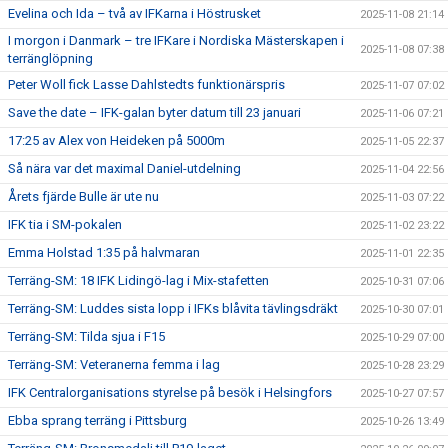
Evelina och Ida – två av IFKarna i Höstrusket
2025-11-08 21:14
I morgon i Danmark – tre IFKare i Nordiska Mästerskapen i
2025-11-08 07:38
terränglöpning
Peter Woll fick Lasse Dahlstedts funktionärspris
2025-11-07 07:02
Save the date – IFK-galan byter datum till 23 januari
2025-11-06 07:21
17:25 av Alex von Heideken på 5000m
2025-11-05 22:37
Så nära var det maximal Daniel-utdelning
2025-11-04 22:56
Årets fjärde Bulle är ute nu
2025-11-03 07:22
IFK tia i SM-pokalen
2025-11-02 23:22
Emma Holstad 1:35 på halvmaran
2025-11-01 22:35
Terräng-SM: 18 IFK Lidingö-lag i Mix-stafetten
2025-10-31 07:06
Terräng-SM: Luddes sista lopp i IFKs blåvita tävlingsdräkt
2025-10-30 07:01
Terräng-SM: Tilda sjua i F15
2025-10-29 07:00
Terräng-SM: Veteranerna femma i lag
2025-10-28 23:29
IFK Centralorganisations styrelse på besök i Helsingfors
2025-10-27 07:57
Ebba sprang terräng i Pittsburg
2025-10-26 13:49