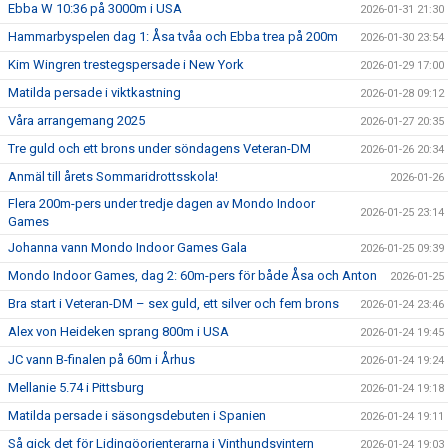
Ebba W 10:36 på 3000m i USA
2026-01-31 21:30
Hammarbyspelen dag 1: Åsa tvåa och Ebba trea på 200m
2026-01-30 23:54
Kim Wingren trestegspersade i New York
2026-01-29 17:00
Matilda persade i viktkastning
2026-01-28 09:12
Våra arrangemang 2025
2026-01-27 20:35
Tre guld och ett brons under söndagens Veteran-DM
2026-01-26 20:34
Anmäl till årets Sommaridrottsskola!
2026-01-26
Flera 200m-pers under tredje dagen av Mondo Indoor
2026-01-25 23:14
Games
Johanna vann Mondo Indoor Games Gala
2026-01-25 09:39
Mondo Indoor Games, dag 2: 60m-pers för både Åsa och Anton
2026-01-25
Bra start i Veteran-DM – sex guld, ett silver och fem brons
2026-01-24 23:46
Alex von Heideken sprang 800m i USA
2026-01-24 19:45
JC vann B-finalen på 60m i Århus
2026-01-24 19:24
Mellanie 5.74 i Pittsburg
2026-01-24 19:18
Matilda persade i säsongsdebuten i Spanien
2026-01-24 19:11
Så gick det för Lidingöorienterarna i Vinthundsvintern
2026-01-24 19:03