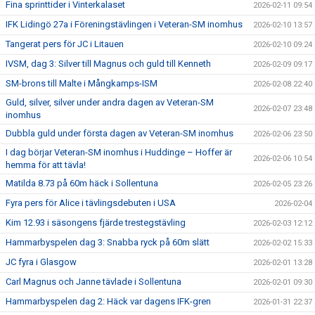
Fina sprinttider i Vinterkalaset
2026-02-11 09:54
IFK Lidingö 27a i Föreningstävlingen i Veteran-SM inomhus
2026-02-10 13:57
Tangerat pers för JC i Litauen
2026-02-10 09:24
IVSM, dag 3: Silver till Magnus och guld till Kenneth
2026-02-09 09:17
SM-brons till Malte i Mångkamps-ISM
2026-02-08 22:40
Guld, silver, silver under andra dagen av Veteran-SM
2026-02-07 23:48
inomhus
Dubbla guld under första dagen av Veteran-SM inomhus
2026-02-06 23:50
I dag börjar Veteran-SM inomhus i Huddinge – Hoffer är
2026-02-06 10:54
hemma för att tävla!
Matilda 8.73 på 60m häck i Sollentuna
2026-02-05 23:26
Fyra pers för Alice i tävlingsdebuten i USA
2026-02-04
Kim 12.93 i säsongens fjärde trestegstävling
2026-02-03 12:12
Hammarbyspelen dag 3: Snabba ryck på 60m slätt
2026-02-02 15:33
JC fyra i Glasgow
2026-02-01 13:28
Carl Magnus och Janne tävlade i Sollentuna
2026-02-01 09:30
Hammarbyspelen dag 2: Häck var dagens IFK-gren
2026-01-31 22:37