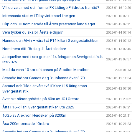
Vill du vara med och forma IFK Lidingö Friidrotts framtid?
2026-01-16 10:20
Intressanta starter i Täby vinterspel i helgen
2026-01-16 07:11
Filip och JC nominerade till Årets prestation landslaget
2026-01-15 07:11
Vem tycker du ska bli Årets eldsjäl?
2026-01-14 07:14
Hannes och Alvin – våra två P14-killar i Sverigestatistiken
2026-01-14 07:12
Nomimera ditt förslag till Årets ledare
2026-01-13 07:45
Jacqueline med i sex grenar i 14-åringarnas Sverigestatistik
2026-01-13 07:37
ute 2025
Matilda vann 10 km-distansen på Stadion Marathon
2026-01-13
Scandic Indoor Games dag 3: Johanna över 3.70
2026-01-12 11:34
Samuel och Tilda är våra två IFKare i 15-åringarnas
2026-01-12 07:30
Sverigestatistik
Svenskt säsongsbästa på 60m av JC i Örebro
2026-01-11 23:02
Åtta P16-killar i Sverigestatistiken ute 2025
2026-01-11 07:21
10:25 av Alex von Heideken på 3200m
2026-01-10 21:31
Åsa 200m-persade i Örebro
2026-01-10 21:23
Scandic Indoor Games dag 2: Johanna över 3.70