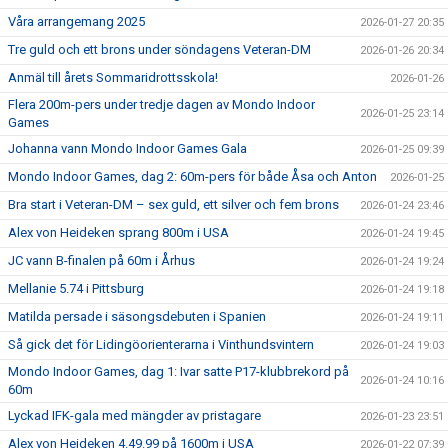
Våra arrangemang 2025
2026-01-27 20:35
Tre guld och ett brons under söndagens Veteran-DM
2026-01-26 20:34
Anmäl till årets Sommaridrottsskola!
2026-01-26
Flera 200m-pers under tredje dagen av Mondo Indoor
2026-01-25 23:14
Games
Johanna vann Mondo Indoor Games Gala
2026-01-25 09:39
Mondo Indoor Games, dag 2: 60m-pers för både Åsa och Anton
2026-01-25
Bra start i Veteran-DM – sex guld, ett silver och fem brons
2026-01-24 23:46
Alex von Heideken sprang 800m i USA
2026-01-24 19:45
JC vann B-finalen på 60m i Århus
2026-01-24 19:24
Mellanie 5.74 i Pittsburg
2026-01-24 19:18
Matilda persade i säsongsdebuten i Spanien
2026-01-24 19:11
Så gick det för Lidingöorienterarna i Vinthundsvintern
2026-01-24 19:03
Mondo Indoor Games, dag 1: Ivar satte P17-klubbrekord på
2026-01-24 10:16
60m
Lyckad IFK-gala med mängder av pristagare
2026-01-23 23:51
Alex von Heideken 4.49.99 på 1600m i USA
2026-01-22 07:39