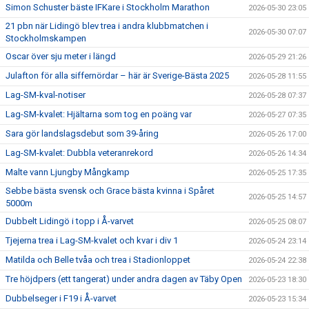
Simon Schuster bäste IFKare i Stockholm Marathon
2026-05-30 23:05
21 pbn när Lidingö blev trea i andra klubbmatchen i
2026-05-30 07:07
Stockholmskampen
Oscar över sju meter i längd
2026-05-29 21:26
Julafton för alla siffernördar – här är Sverige-Bästa 2025
2026-05-28 11:55
Lag-SM-kval-notiser
2026-05-28 07:37
Lag-SM-kvalet: Hjältarna som tog en poäng var
2026-05-27 07:35
Sara gör landslagsdebut som 39-åring
2026-05-26 17:00
Lag-SM-kvalet: Dubbla veteranrekord
2026-05-26 14:34
Malte vann Ljungby Mångkamp
2026-05-25 17:35
Sebbe bästa svensk och Grace bästa kvinna i Spåret
2026-05-25 14:57
5000m
Dubbelt Lidingö i topp i Å-varvet
2026-05-25 08:07
Tjejerna trea i Lag-SM-kvalet och kvar i div 1
2026-05-24 23:14
Matilda och Belle tvåa och trea i Stadionloppet
2026-05-24 22:38
Tre höjdpers (ett tangerat) under andra dagen av Täby Open
2026-05-23 18:30
Dubbelseger i F19 i Å-varvet
2026-05-23 15:34