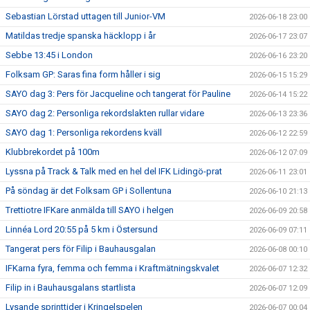
Sebastian Lörstad uttagen till Junior-VM
2026-06-18 23:00
Matildas tredje spanska häcklopp i år
2026-06-17 23:07
Sebbe 13:45 i London
2026-06-16 23:20
Folksam GP: Saras fina form håller i sig
2026-06-15 15:29
SAYO dag 3: Pers för Jacqueline och tangerat för Pauline
2026-06-14 15:22
SAYO dag 2: Personliga rekordslakten rullar vidare
2026-06-13 23:36
SAYO dag 1: Personliga rekordens kväll
2026-06-12 22:59
Klubbrekordet på 100m
2026-06-12 07:09
Lyssna på Track & Talk med en hel del IFK Lidingö-prat
2026-06-11 23:01
På söndag är det Folksam GP i Sollentuna
2026-06-10 21:13
Trettiotre IFKare anmälda till SAYO i helgen
2026-06-09 20:58
Linnéa Lord 20:55 på 5 km i Östersund
2026-06-09 07:11
Tangerat pers för Filip i Bauhausgalan
2026-06-08 00:10
IFKarna fyra, femma och femma i Kraftmätningskvalet
2026-06-07 12:32
Filip in i Bauhausgalans startlista
2026-06-07 12:09
Lysande sprinttider i Kringelspelen
2026-06-07 00:04