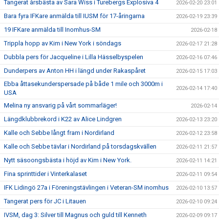
Tangerat årsbästa av Sara Wiss i Turebergs Explosiva 4
2026-02-20 23:01
Bara fyra IFKare anmälda till IUSM för 17-åringarna
2026-02-19 23:39
19 IFKare anmälda till Inomhus-SM
2026-02-18
Trippla hopp av Kim i New York i söndags
2026-02-17 21:28
Dubbla pers för Jacqueline i Lilla Hässelbyspelen
2026-02-16 07:46
Dunderpers av Anton HH i längd under Rakaspåret
2026-02-15 17:03
Ebba åttasekunderspersade på både 1 mile och 3000m i
2026-02-14 17:40
USA
Melina ny ansvarig på vårt sommarläger!
2026-02-14
Längdklubbrekord i K22 av Alice Lindgren
2026-02-13 23:20
Kalle och Sebbe långt fram i Nordirland
2026-02-12 23:58
Kalle och Sebbe tävlar i Nordirland på torsdagskvällen
2026-02-11 21:57
Nytt säsoongsbästa i höjd av Kim i New York.
2026-02-11 14:21
Fina sprinttider i Vinterkalaset
2026-02-11 09:54
IFK Lidingö 27a i Föreningstävlingen i Veteran-SM inomhus
2026-02-10 13:57
Tangerat pers för JC i Litauen
2026-02-10 09:24
IVSM, dag 3: Silver till Magnus och guld till Kenneth
2026-02-09 09:17