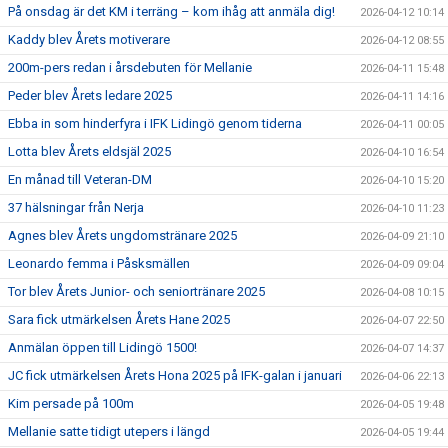
På onsdag är det KM i terräng – kom ihåg att anmäla dig!
2026-04-12 10:14
Kaddy blev Årets motiverare
2026-04-12 08:55
200m-pers redan i årsdebuten för Mellanie
2026-04-11 15:48
Peder blev Årets ledare 2025
2026-04-11 14:16
Ebba in som hinderfyra i IFK Lidingö genom tiderna
2026-04-11 00:05
Lotta blev Årets eldsjäl 2025
2026-04-10 16:54
En månad till Veteran-DM
2026-04-10 15:20
37 hälsningar från Nerja
2026-04-10 11:23
Agnes blev Årets ungdomstränare 2025
2026-04-09 21:10
Leonardo femma i Påsksmällen
2026-04-09 09:04
Tor blev Årets Junior- och seniortränare 2025
2026-04-08 10:15
Sara fick utmärkelsen Årets Hane 2025
2026-04-07 22:50
Anmälan öppen till Lidingö 1500!
2026-04-07 14:37
JC fick utmärkelsen Årets Hona 2025 på IFK-galan i januari
2026-04-06 22:13
Kim persade på 100m
2026-04-05 19:48
Mellanie satte tidigt utepers i längd
2026-04-05 19:44