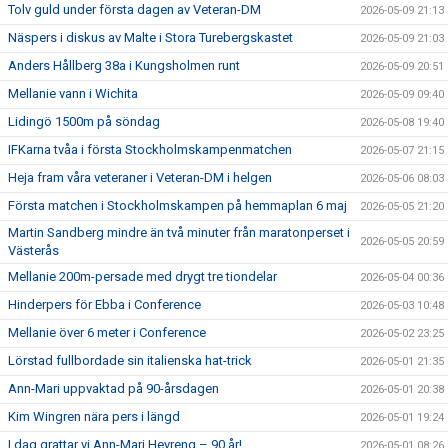
Tolv guld under första dagen av Veteran-DM
2026-05-09 21:13
Näspers i diskus av Malte i Stora Turebergskastet
2026-05-09 21:03
Anders Hållberg 38a i Kungsholmen runt
2026-05-09 20:51
Mellanie vann i Wichita
2026-05-09 09:40
Lidingö 1500m på söndag
2026-05-08 19:40
IFKarna tvåa i första Stockholmskampenmatchen
2026-05-07 21:15
Heja fram våra veteraner i Veteran-DM i helgen
2026-05-06 08:03
Första matchen i Stockholmskampen på hemmaplan 6 maj
2026-05-05 21:20
Martin Sandberg mindre än två minuter från maratonperset i
2026-05-05 20:59
Västerås
Mellanie 200m-persade med drygt tre tiondelar
2026-05-04 00:36
Hinderpers för Ebba i Conference
2026-05-03 10:48
Mellanie över 6 meter i Conference
2026-05-02 23:25
Lörstad fullbordade sin italienska hat-trick
2026-05-01 21:35
Ann-Mari uppvaktad på 90-årsdagen
2026-05-01 20:38
Kim Wingren nära pers i längd
2026-05-01 19:24
I dag grattar vi Ann-Mari Hevreng – 90 år!
2026-05-01 08:26