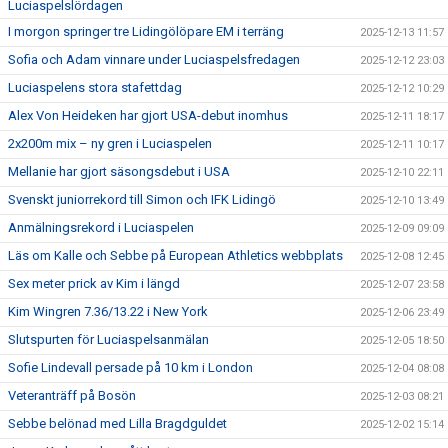
Luciaspelslördagen
I morgon springer tre Lidingölöpare EM i terräng
2025-12-13 11:57
Sofia och Adam vinnare under Luciaspelsfredagen
2025-12-12 23:03
Luciaspelens stora stafettdag
2025-12-12 10:29
Alex Von Heideken har gjort USA-debut inomhus
2025-12-11 18:17
2x200m mix – ny gren i Luciaspelen
2025-12-11 10:17
Mellanie har gjort säsongsdebut i USA
2025-12-10 22:11
Svenskt juniorrekord till Simon och IFK Lidingö
2025-12-10 13:49
Anmälningsrekord i Luciaspelen
2025-12-09 09:09
Läs om Kalle och Sebbe på European Athletics webbplats
2025-12-08 12:45
Sex meter prick av Kim i längd
2025-12-07 23:58
Kim Wingren 7.36/13.22 i New York
2025-12-06 23:49
Slutspurten för Luciaspelsanmälan
2025-12-05 18:50
Sofie Lindevall persade på 10 km i London
2025-12-04 08:08
Veteranträff på Bosön
2025-12-03 08:21
Sebbe belönad med Lilla Bragdguldet
2025-12-02 15:14