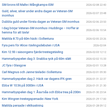
SM-brons till Malte i Mångkamps-ISM
2026-02-08 22:40
Guld, silver, silver under andra dagen av Veteran-SM
2026-02-07 23:48
inomhus
Dubbla guld under första dagen av Veteran-SM inomhus
2026-02-06 23:50
I dag börjar Veteran-SM inomhus i Huddinge – Hoffer är
2026-02-06 10:54
hemma för att tävla!
Matilda 8.73 på 60m häck i Sollentuna
2026-02-05 23:26
Fyra pers för Alice i tävlingsdebuten i USA
2026-02-04
Kim 12.93 i säsongens fjärde trestegstävling
2026-02-03 12:12
Hammarbyspelen dag 3: Snabba ryck på 60m slätt
2026-02-02 15:33
JC fyra i Glasgow
2026-02-01 13:28
Carl Magnus och Janne tävlade i Sollentuna
2026-02-01 09:30
Hammarbyspelen dag 2: Häck var dagens IFK-gren
2026-01-31 22:37
Ebba W 10:36 på 3000m i USA
2026-01-31 21:30
Hammarbyspelen dag 1: Åsa tvåa och Ebba trea på 200m
2026-01-30 23:54
Kim Wingren trestegspersade i New York
2026-01-29 17:00
Matilda persade i viktkastning
2026-01-28 09:12