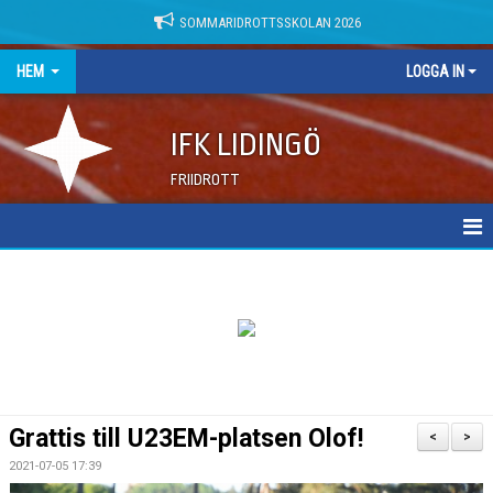
SOMMARIDROTTSSKOLAN 2026
HEM
LOGGA IN
IFK LIDINGÖ
FRIIDROTT
NYHETER
DOKUMENT
Grattis till U23EM-platsen Olof!
<
>
2021-07-05 17:39