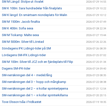
SM M Längd: Stolpe ut i kvalet
2026-07-29 14:55
SM K 100m: Sara hundradelar från finalplats
2026-07-29 10:22
SM K längd: En smärtsam niondeplats för Malin
2026-07-29 10:12
SM M 1500m: Jacob finaltia
2026-07-29 07:49
SM K 400m: Sofia sexa
2026-07-28 22:34
SM M Tiokamp: Malte sexa
2026-07-27 19:44
SM M 5000m: Silver till Lörstad
2026-07-26 22:26
Söndagens IFK Lidingö-tider på SM
2026-07-26 08:39
Lördagens SM-IFK Lidingö-tider
2026-07-25 07:02
SM M 100m: Silver till JCZ och en fjärdeplats till Filip
2026-07-25 01:34
Dagens SM-IFK-tider
2026-07-24 09:40
SM-nerräkningen del 4 – medel/lång
2026-07-23 08:35
SM-nerräkningen del 3 – hopp och mångkamp
2026-07-22 08:38
SM-nerräkningen del 2 – vi kollar sprintertjejerna
2026-07-21 12:54
SM-nerräkningen del 1 – vi kollar sprinterkillarna
2026-07-20 20:15
Tove Olsson tvåa i Fridkastet
2026-07-19 18:35