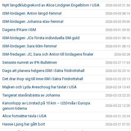
Nytt längdklubgrekord av Alice Lindgren Engelblom i USA
2026-03-03 21:34
ISM-lördagen: Anton längd-femma!
2026-03-03 08:14
ISM-lördagen: Johanna stav-femma!
2026-03-02 09:00
Dagens IFKare i ISM
2026-03-01 09:50
ISM-lördagen: JCs första individuella SM-guld
2026-03-01 08:16
ISM-lördagen: Sara 60m-femma!
2026-03-01 08:13
ISM-fredagen: JC, Sara och Anton till lördagens finaler
2026-02-28
Senaste numret av IFK-Bulletinen
2026-02-27 17:53
Dags att planera helgens ISM i Sätra friidrottshall
2026-02-26 23:16
Det drar ihop sig till Inne-SM i Sätra Friidrottshall
2026-02-25 23:13
Majken och Lyda Areschoug har tävlat i USA
2026-02-24 13:49
Tangerat stavårsbästa av Johanna
2026-02-23 22:25
Kanonlopp av Lörstad på 10 km – U20-tvåa i Europa
2026-02-22 12:20
genom tiderna
Alice fortsätter tävla i USA
2026-02-21 23:24
Hasse Ljung har gått bort
2026-02-21 07:02