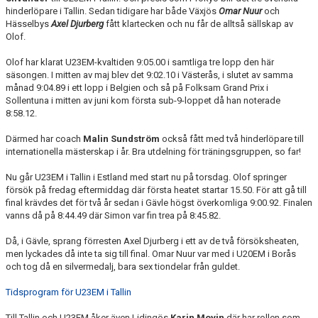
hinderlöpare i Tallin. Sedan tidigare har både Växjös
Omar Nuur
och
Hässelbys
Axel Djurberg
fått klartecken och nu får de alltså sällskap av
Olof.
Olof har klarat U23EM-kvaltiden 9:05.00 i samtliga tre lopp den här
säsongen. I mitten av maj blev det 9:02.10 i Västerås, i slutet av samma
månad 9:04.89 i ett lopp i Belgien och så på Folksam Grand Prix i
Sollentuna i mitten av juni kom första sub-9-loppet då han noterade
8:58.12.
Därmed har coach
Malin Sundström
också fått med två hinderlöpare till
internationella mästerskap i år. Bra utdelning för träningsgruppen, so far!
Nu går U23EM i Tallin i Estland med start nu på torsdag. Olof springer
försök på fredag eftermiddag där första heatet startar 15.50. För att gå till
final krävdes det för två år sedan i Gävle högst överkomliga 9:00.92. Finalen
vanns då på 8:44.49 där Simon var fin trea på 8:45.82.
Då, i Gävle, sprang förresten Axel Djurberg i ett av de två försöksheaten,
men lyckades då inte ta sig till final. Omar Nuur var med i U20EM i Borås
och tog då en silvermedalj, bara sex tiondelar från guldet.
Tidsprogram för U23EM i Tallin
Till Tallin och U23EM åker även Lidingös
Karin Movin
där har rollen som