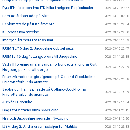
Fyra IFK-tjejer och fyra IFK-killar i helgens Regionfinaler
2026-03-20 21:47
Lörstad årsbästade på 5 km
2026-03-19 07:00
Beblomstrade på IFKs årsmöte
2026-03-18 22:04
Klubbens nya styrelse!
2026-03-17 22:50
Imorgon årsmöte i Stadshuset
2026-03-16 11:59
IUSM 15/16 dag 2: Jacqueline dubbel sexa
2026-03-15 20:47
IUSM15-16 dag 1: Längdbrons till Jacqueline
2026-03-14 23:18
Vad vill föreningarna använda Förbundet till?, undrar Curt
2026-03-13 22:49
Högberg på Friidrottstorget
En av två motioner gick igenom på Gotland-Stockholms
2026-03-12 20:38
Friidrottsförbunds årsmöte
Sebbe och Fanny prisade på Gotland-Stockholms
2026-03-12 18:49
Friidrottsförbunds årsmöte
JC tvåa i Österrike
2026-03-12 15:04
Dags för vinterns sista SM-tävling
2026-03-11 23:11
Nils och Jacqueline segrade i Nyköping
2026-03-11 13:20
IJSM dag 2: Andra silvermedaljen för Matilda
2026-03-10 23:33