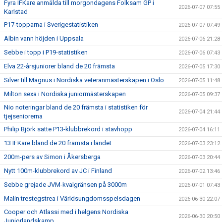
Fyra IFKare anmälda till morgondagens Folksam GP i
2026-07-07 07:55
Karlstad
P17-topparna i Sverigestatistiken
2026-07-07 07:49
Albin vann höjden i Uppsala
2026-07-06 21:28
Sebbe i topp i P19-statistiken
2026-07-06 07:43
Elva 22-årsjuniorer bland de 20 främsta
2026-07-05 17:30
Silver till Magnus i Nordiska veteranmästerskapen i Oslo
2026-07-05 11:48
Milton sexa i Nordiska juniormästerskapen
2026-07-05 09:37
Nio noteringar bland de 20 främsta i statistiken för
2026-07-04 21:44
tjejseniorerna
Philip Björk satte P13-klubbrekord i stavhopp
2026-07-04 16:11
13 IFKare bland de 20 främsta i landet
2026-07-03 23:12
200m-pers av Simon i Åkersberga
2026-07-03 20:44
Nytt 100m-klubbrekord av JC i Finland
2026-07-02 13:46
Sebbe grejade JVM-kvalgränsen på 3000m
2026-07-01 07:43
Malin trestegstrea i Världsungdomsspelsdagen
2026-06-30 22:07
Cooper och Atlassi med i helgens Nordiska
2026-06-30 20:50
Juniorlandskamp