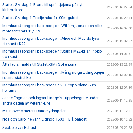
Stafett-SM dag 1: Brons till sprinttjejerna på nytt
2026-05-16 22:54
klubbrekord
Stafett-SM dag 1: Tredje raka 4x100m-guldet
2026-05-16 22:34
Inomhussäsongen i backspegeln: William, Jonas och Alba
2026-05-16 07:00
representerar P19/F19
Inomhussäsongen i backspegeln: Alice och Matilda lyser
2026-05-15 07:57
starkast i K22
Inomhussäsongen i backspegeln: Starka M22-killar i hopp
2026-05-14 07:51
och kast
Åtta lag anmälda till Stafett-SM i Sollentuna
2026-05-13 22:39
Inomhussäsongen i backspegeln: Mångsidiga Lidingötjejer
2026-05-13 07:46
i seniorstatistiken
Inomhussäsongen i backspegeln: JC i topp bland 60m-
2026-05-12 07:39
herrarna
Janne Engman och Ingvar Lindqvist trippelsegrare under
2026-05-11 13:25
andra dagen av Veteran-DM
Malin över 6 meter i Danderydsspelen
2026-05-11 12:01
Noa och Caroline vann Lidingö 1500 – Blå bandet
2026-05-10 16:52
Sebbe elva i Belfast
2026-05-09 22:23