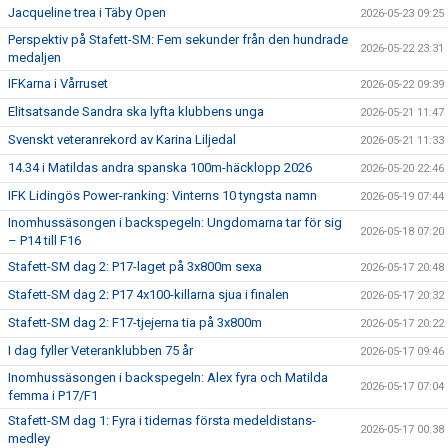
Jacqueline trea i Täby Open
2026-05-23 09:25
Perspektiv på Stafett-SM: Fem sekunder från den hundrade
2026-05-22 23:31
medaljen
IFKarna i Vårruset
2026-05-22 09:39
Elitsatsande Sandra ska lyfta klubbens unga
2026-05-21 11:47
Svenskt veteranrekord av Karina Liljedal
2026-05-21 11:33
14.34 i Matildas andra spanska 100m-häcklopp 2026
2026-05-20 22:46
IFK Lidingös Power-ranking: Vinterns 10 tyngsta namn
2026-05-19 07:44
Inomhussäsongen i backspegeln: Ungdomarna tar för sig
2026-05-18 07:20
– P14 till F16
Stafett-SM dag 2: P17-laget på 3x800m sexa
2026-05-17 20:48
Stafett-SM dag 2: P17 4x100-killarna sjua i finalen
2026-05-17 20:32
Stafett-SM dag 2: F17-tjejerna tia på 3x800m
2026-05-17 20:22
I dag fyller Veteranklubben 75 år
2026-05-17 09:46
Inomhussäsongen i backspegeln: Alex fyra och Matilda
2026-05-17 07:04
femma i P17/F1
Stafett-SM dag 1: Fyra i tidernas första medeldistans-
2026-05-17 00:38
medley