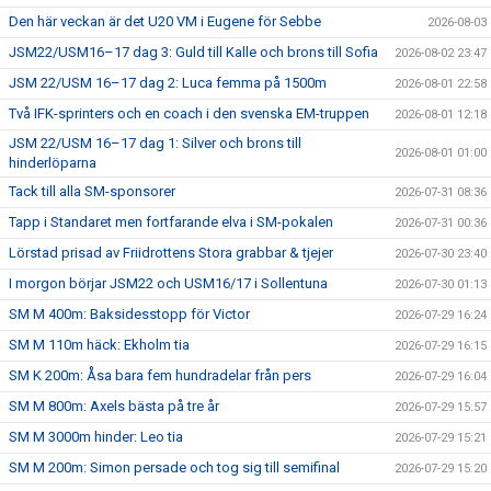
Den här veckan är det U20 VM i Eugene för Sebbe
2026-08-03
JSM22/USM16–17 dag 3: Guld till Kalle och brons till Sofia
2026-08-02 23:47
JSM 22/USM 16–17 dag 2: Luca femma på 1500m
2026-08-01 22:58
Två IFK-sprinters och en coach i den svenska EM-truppen
2026-08-01 12:18
JSM 22/USM 16–17 dag 1: Silver och brons till
2026-08-01 01:00
hinderlöparna
Tack till alla SM-sponsorer
2026-07-31 08:36
Tapp i Standaret men fortfarande elva i SM-pokalen
2026-07-31 00:36
Lörstad prisad av Friidrottens Stora grabbar & tjejer
2026-07-30 23:40
I morgon börjar JSM22 och USM16/17 i Sollentuna
2026-07-30 01:13
SM M 400m: Baksidesstopp för Victor
2026-07-29 16:24
SM M 110m häck: Ekholm tia
2026-07-29 16:15
SM K 200m: Åsa bara fem hundradelar från pers
2026-07-29 16:04
SM M 800m: Axels bästa på tre år
2026-07-29 15:57
SM M 3000m hinder: Leo tia
2026-07-29 15:21
SM M 200m: Simon persade och tog sig till semifinal
2026-07-29 15:20