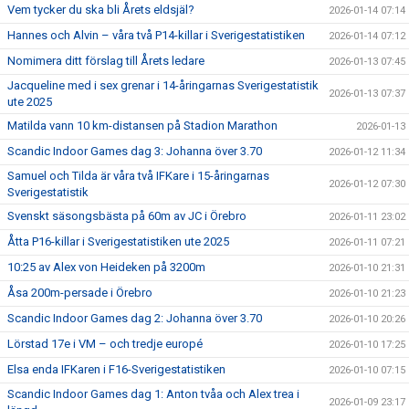
Vem tycker du ska bli Årets eldsjäl?
2026-01-14 07:14
Hannes och Alvin – våra två P14-killar i Sverigestatistiken
2026-01-14 07:12
Nomimera ditt förslag till Årets ledare
2026-01-13 07:45
Jacqueline med i sex grenar i 14-åringarnas Sverigestatistik
2026-01-13 07:37
ute 2025
Matilda vann 10 km-distansen på Stadion Marathon
2026-01-13
Scandic Indoor Games dag 3: Johanna över 3.70
2026-01-12 11:34
Samuel och Tilda är våra två IFKare i 15-åringarnas
2026-01-12 07:30
Sverigestatistik
Svenskt säsongsbästa på 60m av JC i Örebro
2026-01-11 23:02
Åtta P16-killar i Sverigestatistiken ute 2025
2026-01-11 07:21
10:25 av Alex von Heideken på 3200m
2026-01-10 21:31
Åsa 200m-persade i Örebro
2026-01-10 21:23
Scandic Indoor Games dag 2: Johanna över 3.70
2026-01-10 20:26
Lörstad 17e i VM – och tredje europé
2026-01-10 17:25
Elsa enda IFKaren i F16-Sverigestatistiken
2026-01-10 07:15
Scandic Indoor Games dag 1: Anton tvåa och Alex trea i
2026-01-09 23:17