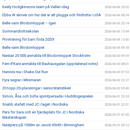
Keely Hodgkinsons team på Vallen idag
2026-06-06 23:02
Ebba W skriver om hur det är att plugga och friidrotta i USA
2026-06-06 08:54
Belle vann Blodomloppet – igen
2026-06-05 23:14
Sommaridrottsskolan
2026-06-05 13:04
Provträning för barn föda 2020!
2026-06-04 13:00
Belle vann Blodomloppet
2026-06-04 09:33
Nästan 20 000 anmälda till Blodomloppet Stockholm
2026-06-03 09:59
Fem IFKare anmälda till Bauhausgalan (uppdaterad notis)
2026-06-03 08:01
Hannes nia i Shake Out Run
2026-06-03 07:53
Fyra segrar i Minimaran
2026-06-02 22:27
20 topp-20-placeringar i seniorstatistiken
2026-06-02 09:40
Simon, Åsa och Sofia sprintpersade i Huddingespelen
2026-06-01 22:53
Snabb stafett med JC i laget i Nordiska
2026-06-01 22:31
Pers för Sara och en fjärdeplats för JC i Nordiska
2026-05-31 01:05
Mästerskapen
Nästpers på 1500m av Jacob Klinth i Birmingham
2026-05-31 00:12