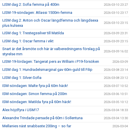
IJSM dag 2: Sofia femma på 400m
2026-03-10 23:27
IJSM-19-söndagen: Atlassi 1500m-femma
2026-03-10 23:17
IJSM dag 2: Anton och Oscar längdfemma och längdsexa
2026-03-10 23:15
plus kulsexa
IJSM dag 1: Trestegssilver till Matilda
2026-03-09 23:31
IJSM dag 1: Oscar femma i vikt
2026-03-09 23:15
Snart är det årsmöte och här är valberedningens förslag på
2026-03-09 16:02
styrelse mm
IJSM-19-lördagen: Tangerat pers av William i P19-försöken
2026-03-09
IJSM dag 1: Hundradelsmarginal gav 60m-guld till Filip
2026-03-08 23:14
IJSM dag 1: Silver-Sofia
2026-03-08 23:12
ISM-söndagen: Malte fyra på 60m häck!
2026-03-07 10:52
ISM-söndagen: Simon femma på 200m
2026-03-06 10:51
ISM-söndagen: Matilda fyra på 60m häck!
2026-03-05 10:12
Alex höjdfyra i USM17
2026-03-04 18:33
Alexandre Trindade persade på 60m i Sollentuna
2026-03-04 13:30
Mellanies näst snabbaste 200ing – so far
2026-03-04