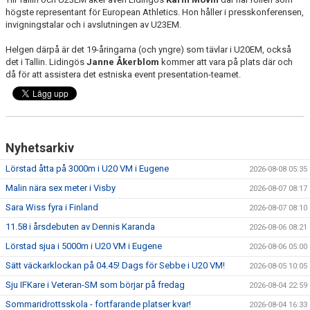
högste representant för European Athletics. Hon håller i presskonferensen,
invigningstalar och i avslutningen av U23EM.
Helgen därpå är det 19-åringarna (och yngre) som tävlar i U20EM, också
det i Tallin. Lidingös
Janne Åkerblom
kommer att vara på plats där och
då för att assistera det estniska event presentation-teamet.
Nyhetsarkiv
Lörstad åtta på 3000m i U20 VM i Eugene
2026-08-08 05:35
Malin nära sex meter i Visby
2026-08-07 08:17
Sara Wiss fyra i Finland
2026-08-07 08:10
11.58 i årsdebuten av Dennis Karanda
2026-08-06 08:21
Lörstad sjua i 5000m i U20 VM i Eugene
2026-08-06 05:00
Sätt väckarklockan på 04.45! Dags för Sebbe i U20 VM!
2026-08-05 10:05
Sju IFKare i Veteran-SM som börjar på fredag
2026-08-04 22:59
Sommaridrottsskola - fortfarande platser kvar!
2026-08-04 16:33