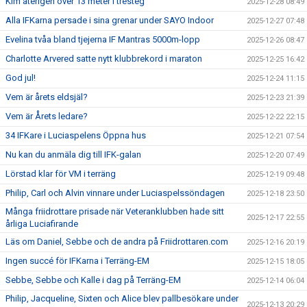
Kim återigen över 13 meter i tresteg
2025-12-28 08:49
Alla IFKarna persade i sina grenar under SAYO Indoor
2025-12-27 07:48
Evelina tvåa bland tjejerna IF Mantras 5000m-lopp
2025-12-26 08:47
Charlotte Arvered satte nytt klubbrekord i maraton
2025-12-25 16:42
God jul!
2025-12-24 11:15
Vem är årets eldsjäl?
2025-12-23 21:39
Vem är Årets ledare?
2025-12-22 22:15
34 IFKare i Luciaspelens Öppna hus
2025-12-21 07:54
Nu kan du anmäla dig till IFK-galan
2025-12-20 07:49
Lörstad klar för VM i terräng
2025-12-19 09:48
Philip, Carl och Alvin vinnare under Luciaspelssöndagen
2025-12-18 23:50
Många friidrottare prisade när Veteranklubben hade sitt
2025-12-17 22:55
årliga Luciafirande
Läs om Daniel, Sebbe och de andra på Friidrottaren.com
2025-12-16 20:19
Ingen succé för IFKarna i Terräng-EM
2025-12-15 18:05
Sebbe, Sebbe och Kalle i dag på Terräng-EM
2025-12-14 06:04
Philip, Jacqueline, Sixten och Alice blev pallbesökare under
2025-12-13 20:29