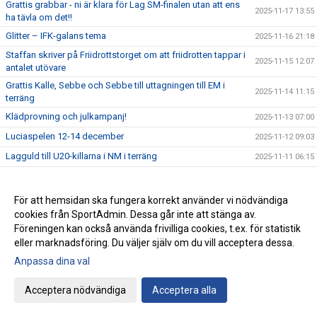
Grattis grabbar - ni är klara för Lag SM-finalen utan att ens
2025-11-17 13:55
ha tävla om det!!
Glitter – IFK-galans tema
2025-11-16 21:18
Staffan skriver på Friidrottstorget om att friidrotten tappar i
2025-11-15 12:07
antalet utövare
Grattis Kalle, Sebbe och Sebbe till uttagningen till EM i
2025-11-14 11:15
terräng
Klädprovning och julkampanj!
2025-11-13 07:00
Luciaspelen 12-14 december
2025-11-12 09:03
Lagguld till U20-killarna i NM i terräng
2025-11-11 06:15
Emma Holstad 3:24 i NY Marathon
2025-11-10 15:43
Kalles andra guld i Nordiska mästerskapen i terräng – och
För att hemsidan ska fungera korrekt använder vi nödvändiga
2025-11-09 11:53
Sebbe Staghs första medalj
cookies från SportAdmin. Dessa går inte att stänga av.
Lörstad sjuk, men Ottfalk och Stagh springer NM i terräng i
Föreningen kan också använda frivilliga cookies, t.ex. för statistik
2025-11-09 06:04
dag
eller marknadsföring. Du väljer själv om du vill acceptera dessa.
Evelina och Ida – två av IFKarna i Höstrusket
2025-11-08 21:14
Anpassa dina val
I morgon i Danmark – tre IFKare i Nordiska Mästerskapen i
2025-11-08 07:38
terränglöpning
Acceptera nödvändiga
Acceptera alla
Peter Woll fick Lasse Dahlstedts funktionärspris
2025-11-07 07:02