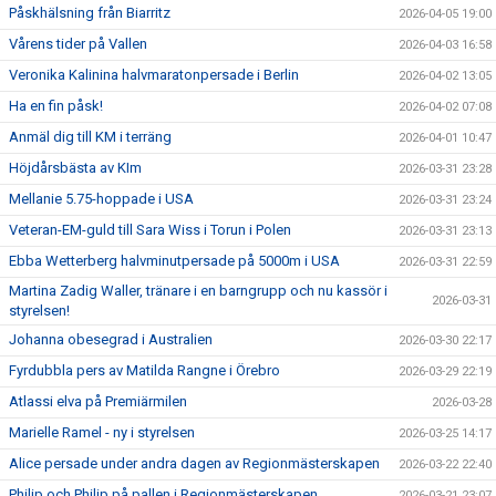
Påskhälsning från Biarritz
2026-04-05 19:00
Vårens tider på Vallen
2026-04-03 16:58
Veronika Kalinina halvmaratonpersade i Berlin
2026-04-02 13:05
Ha en fin påsk!
2026-04-02 07:08
Anmäl dig till KM i terräng
2026-04-01 10:47
Höjdårsbästa av KIm
2026-03-31 23:28
Mellanie 5.75-hoppade i USA
2026-03-31 23:24
Veteran-EM-guld till Sara Wiss i Torun i Polen
2026-03-31 23:13
Ebba Wetterberg halvminutpersade på 5000m i USA
2026-03-31 22:59
Martina Zadig Waller, tränare i en barngrupp och nu kassör i
2026-03-31
styrelsen!
Johanna obesegrad i Australien
2026-03-30 22:17
Fyrdubbla pers av Matilda Rangne i Örebro
2026-03-29 22:19
Atlassi elva på Premiärmilen
2026-03-28
Marielle Ramel - ny i styrelsen
2026-03-25 14:17
Alice persade under andra dagen av Regionmästerskapen
2026-03-22 22:40
Philip och Philip på pallen i Regionmästerskapen
2026-03-21 23:07