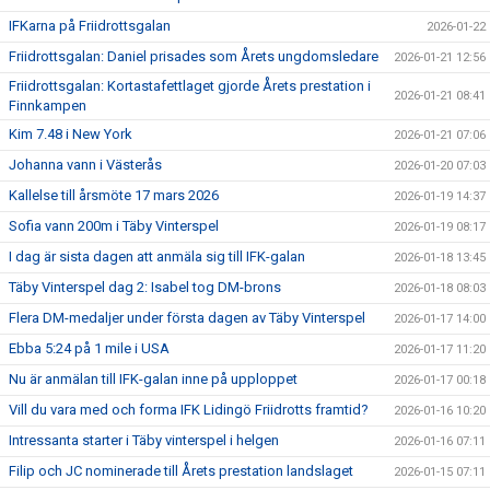
IFKarna på Friidrottsgalan
2026-01-22
Friidrottsgalan: Daniel prisades som Årets ungdomsledare
2026-01-21 12:56
Friidrottsgalan: Kortastafettlaget gjorde Årets prestation i
2026-01-21 08:41
Finnkampen
Kim 7.48 i New York
2026-01-21 07:06
Johanna vann i Västerås
2026-01-20 07:03
Kallelse till årsmöte 17 mars 2026
2026-01-19 14:37
Sofia vann 200m i Täby Vinterspel
2026-01-19 08:17
I dag är sista dagen att anmäla sig till IFK-galan
2026-01-18 13:45
Täby Vinterspel dag 2: Isabel tog DM-brons
2026-01-18 08:03
Flera DM-medaljer under första dagen av Täby Vinterspel
2026-01-17 14:00
Ebba 5:24 på 1 mile i USA
2026-01-17 11:20
Nu är anmälan till IFK-galan inne på upploppet
2026-01-17 00:18
Vill du vara med och forma IFK Lidingö Friidrotts framtid?
2026-01-16 10:20
Intressanta starter i Täby vinterspel i helgen
2026-01-16 07:11
Filip och JC nominerade till Årets prestation landslaget
2026-01-15 07:11