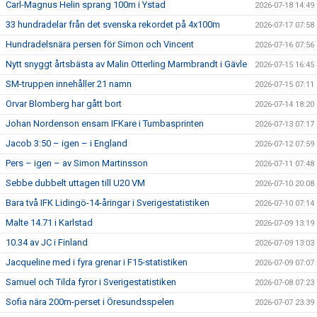
Carl-Magnus Helin sprang 100m i Ystad
2026-07-18 14:49
33 hundradelar från det svenska rekordet på 4x100m
2026-07-17 07:58
Hundradelsnära persen för Simon och Vincent
2026-07-16 07:56
Nytt snyggt årtsbästa av Malin Otterling Marmbrandt i Gävle
2026-07-15 16:45
SM-truppen innehåller 21 namn
2026-07-15 07:11
Orvar Blomberg har gått bort
2026-07-14 18:20
Johan Nordenson ensam IFKare i Tumbasprinten
2026-07-13 07:17
Jacob 3:50 – igen – i England
2026-07-12 07:59
Pers – igen – av Simon Martinsson
2026-07-11 07:48
Sebbe dubbelt uttagen till U20 VM
2026-07-10 20:08
Bara två IFK Lidingö-14-åringar i Sverigestatistiken
2026-07-10 07:14
Malte 14.71 i Karlstad
2026-07-09 13:19
10.34 av JC i Finland
2026-07-09 13:03
Jacqueline med i fyra grenar i F15-statistiken
2026-07-09 07:07
Samuel och Tilda fyror i Sverigestatistiken
2026-07-08 07:23
Sofia nära 200m-perset i Öresundsspelen
2026-07-07 23:39