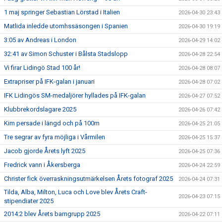
1 maj springer Sebastian Lörstad i Italien
2026-04-30 23:43
Matlida inledde utomhssäsongen i Spanien
2026-04-30 19:19
3:05 av Andreas i London
2026-04-29 14:02
32:41 av Simon Schuster i Bålsta Stadslopp
2026-04-28 22:54
Vi firar Lidingö Stad 100 år!
2026-04-28 08:07
Extrapriser på IFK-galan i januari
2026-04-28 07:02
IFK Lidingös SM-medaljörer hyllades på IFK-galan
2026-04-27 07:52
Klubbrekordslagare 2025
2026-04-26 07:42
Kim persade i längd och på 100m
2026-04-25 21:05
Tre segrar av fyra möjliga i Vårmilen
2026-04-25 15:37
Jacob gjorde Årets lyft 2025
2026-04-25 07:36
Fredrick vann i Åkersberga
2026-04-24 22:59
Christer fick överraskningsutmärkelsen Årets fotograf 2025
2026-04-24 07:31
Tilda, Alba, Milton, Luca och Love blev Årets Craft-
2026-04-23 07:15
stipendiater 2025
2014:2 blev Årets barngrupp 2025
2026-04-22 07:11