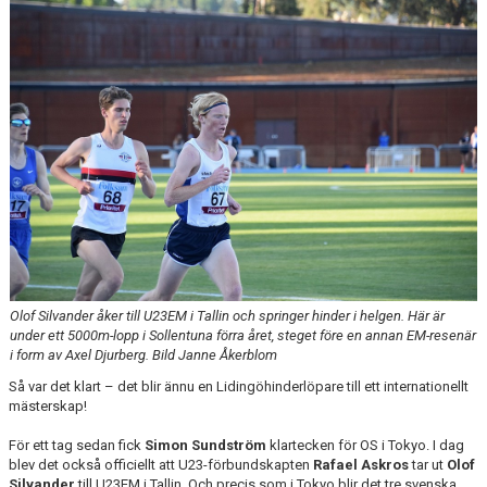
Olof Silvander åker till U23EM i Tallin och springer hinder i helgen. Här är
under ett 5000m-lopp i Sollentuna förra året, steget före en annan EM-resenär
i form av Axel Djurberg. Bild Janne Åkerblom
Så var det klart ­­– det blir ännu en Lidingöhinderlöpare till ett internationellt
mästerskap!
För ett tag sedan fick
Simon Sundström
klartecken för OS i Tokyo. I dag
blev det också officiellt att U23-förbundskapten
Rafael Askros
tar ut
Olof
Silvander
till U23EM i Tallin. Och precis som i Tokyo blir det tre svenska