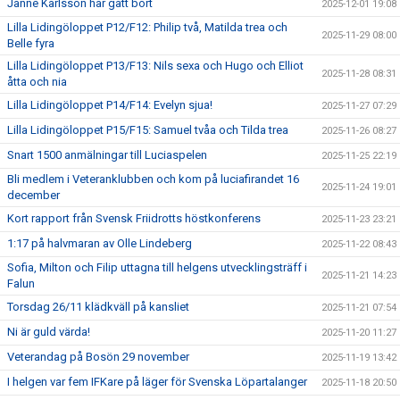
Janne Karlsson har gått bort
2025-12-01 19:08
Lilla Lidingöloppet P12/F12: Philip två, Matilda trea och
2025-11-29 08:00
Belle fyra
Lilla Lidingöloppet P13/F13: Nils sexa och Hugo och Elliot
2025-11-28 08:31
åtta och nia
Lilla Lidingöloppet P14/F14: Evelyn sjua!
2025-11-27 07:29
Lilla Lidingöloppet P15/F15: Samuel tvåa och Tilda trea
2025-11-26 08:27
Snart 1500 anmälningar till Luciaspelen
2025-11-25 22:19
Bli medlem i Veteranklubben och kom på luciafirandet 16
2025-11-24 19:01
december
Kort rapport från Svensk Friidrotts höstkonferens
2025-11-23 23:21
1:17 på halvmaran av Olle Lindeberg
2025-11-22 08:43
Sofia, Milton och Filip uttagna till helgens utvecklingsträff i
2025-11-21 14:23
Falun
Torsdag 26/11 klädkväll på kansliet
2025-11-21 07:54
Ni är guld värda!
2025-11-20 11:27
Veterandag på Bosön 29 november
2025-11-19 13:42
I helgen var fem IFKare på läger för Svenska Löpartalanger
2025-11-18 20:50