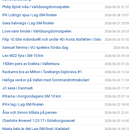
Philip Björk tvåa i Världsungdomsspelen
2026-06-29 21:37
IFK Lidingö sjua i Lag-SM-finalen
2026-06-28 19:07
Sexa halvvägs i Lag-SM-finalen
2026-06-27 23:09
Love vann hinder i Världsungdomsspelen
2026-06-26 23:53
Filip 10.53w individuellt och under 40 i korta stafetten i Oslo
2026-06-26 07:05
Samuel femma i VU-spelens första dag
2026-06-26
Leo M22-fyra i SM 10 km
2026-06-25 09:24
1500m-pers av Evelina i Vallentuna
2026-06-25 07:20
Rackarns bra av Milton i Turebergs Explosiva #1
2026-06-24 12:54
Härliga veckor på Vallen med Sommaridrottsskolan!
2026-06-24 11:34
JC sexa i Danmark
2026-06-23 17:37
IFKarna i morgondagens SM 10 km
2026-06-23 07:14
IFKs lag i Lag-SM-finalen
2026-06-22 18:00
Åsa och Simon blåsta på persen
2026-06-21 22:41
Charlotte Arvered 1:25:17 i Göteborgsvarvet
2026-06-20 14:00
Nästa helg är det Lag-SM-final i Karlstad
2026-06-19 18:12