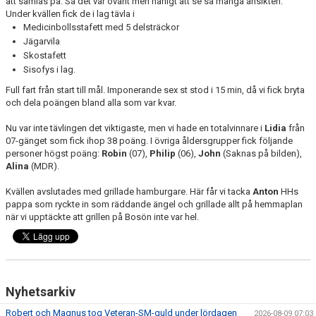
att samlas på. Så det var ovant men härligt att se så många ansikten.
Under kvällen fick de i lag tävla i
Medicinbollsstafett med 5 delsträckor
Jägarvila
Skostafett
Sisofys i lag.
Full fart från start till mål. Imponerande sex st stod i 15 min, då vi fick bryta
och dela poängen bland alla som var kvar.
Nu var inte tävlingen det viktigaste, men vi hade en totalvinnare i
Lidia
från
07-gänget som fick ihop 38 poäng. I övriga åldersgrupper fick följande
personer högst poäng:
Robin
(07),
Philip
(06),
John
(Saknas på bilden),
Alina
(MDR).
Kvällen avslutades med grillade hamburgare. Här får vi tacka
Anton
HHs
pappa som ryckte in som räddande ängel och grillade allt på hemmaplan
när vi upptäckte att grillen på Bosön inte var hel.
Nyhetsarkiv
Robert och Magnus tog Veteran-SM-guld under lördagen
2026-08-09 07:03