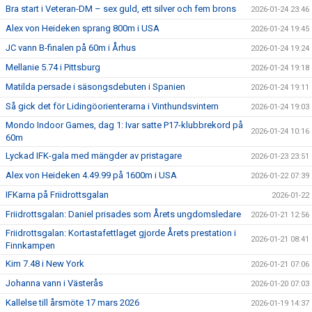
Bra start i Veteran-DM – sex guld, ett silver och fem brons
2026-01-24 23:46
Alex von Heideken sprang 800m i USA
2026-01-24 19:45
JC vann B-finalen på 60m i Århus
2026-01-24 19:24
Mellanie 5.74 i Pittsburg
2026-01-24 19:18
Matilda persade i säsongsdebuten i Spanien
2026-01-24 19:11
Så gick det för Lidingöorienterarna i Vinthundsvintern
2026-01-24 19:03
Mondo Indoor Games, dag 1: Ivar satte P17-klubbrekord på
2026-01-24 10:16
60m
Lyckad IFK-gala med mängder av pristagare
2026-01-23 23:51
Alex von Heideken 4.49.99 på 1600m i USA
2026-01-22 07:39
IFKarna på Friidrottsgalan
2026-01-22
Friidrottsgalan: Daniel prisades som Årets ungdomsledare
2026-01-21 12:56
Friidrottsgalan: Kortastafettlaget gjorde Årets prestation i
2026-01-21 08:41
Finnkampen
Kim 7.48 i New York
2026-01-21 07:06
Johanna vann i Västerås
2026-01-20 07:03
Kallelse till årsmöte 17 mars 2026
2026-01-19 14:37