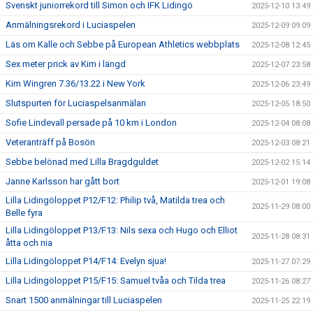
Svenskt juniorrekord till Simon och IFK Lidingö
2025-12-10 13:49
Anmälningsrekord i Luciaspelen
2025-12-09 09:09
Läs om Kalle och Sebbe på European Athletics webbplats
2025-12-08 12:45
Sex meter prick av Kim i längd
2025-12-07 23:58
Kim Wingren 7.36/13.22 i New York
2025-12-06 23:49
Slutspurten för Luciaspelsanmälan
2025-12-05 18:50
Sofie Lindevall persade på 10 km i London
2025-12-04 08:08
Veteranträff på Bosön
2025-12-03 08:21
Sebbe belönad med Lilla Bragdguldet
2025-12-02 15:14
Janne Karlsson har gått bort
2025-12-01 19:08
Lilla Lidingöloppet P12/F12: Philip två, Matilda trea och
2025-11-29 08:00
Belle fyra
Lilla Lidingöloppet P13/F13: Nils sexa och Hugo och Elliot
2025-11-28 08:31
åtta och nia
Lilla Lidingöloppet P14/F14: Evelyn sjua!
2025-11-27 07:29
Lilla Lidingöloppet P15/F15: Samuel tvåa och Tilda trea
2025-11-26 08:27
Snart 1500 anmälningar till Luciaspelen
2025-11-25 22:19