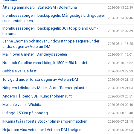
Åtta lag anmälda till Stafett-SM i Sollentuna
2026-05-13 22:39
Inomhussäsongen i backspegeln: Mångsidiga Lidingötjejer
2026-05-13 07:46
i seniorstatistiken
Inomhussäsongen i backspegeln: JC i topp bland 60m-
2026-05-12 07:39
herrarna
Janne Engman och Ingvar Lindqvist trippelsegrare under
2026-05-11 13:25
andra dagen av Veteran-DM
Malin över 6 meter i Danderydsspelen
2026-05-11 12:01
Noa och Caroline vann Lidingö 1500 – Blå bandet
2026-05-10 16:52
Sebbe elva i Belfast
2026-05-09 22:23
Tolv guld under första dagen av Veteran-DM
2026-05-09 21:13
Näspers i diskus av Malte i Stora Turebergskastet
2026-05-09 21:03
Anders Hållberg 38a i Kungsholmen runt
2026-05-09 20:51
Mellanie vann i Wichita
2026-05-09 09:40
Lidingö 1500m på söndag
2026-05-08 19:40
IFKarna tvåa i första Stockholmskampenmatchen
2026-05-07 21:15
Heja fram våra veteraner i Veteran-DM i helgen
2026-05-06 08:03