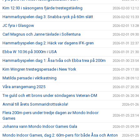
Kim 12.93 i säsongens fjärde trestegstävling
2026-02-03 12:12
Hammarbyspelen dag 3: Snabba ryck på 60m slätt
2026-02-02 15:33
JC fyra i Glasgow
2026-02-01 13:28
Carl Magnus och Janne tävlade i Sollentuna
2026-02-01 09:30
Hammarbyspelen dag 2: Häck var dagens IFK-gren
2026-01-31 22:37
Ebba W 10:36 på 3000m i USA
2026-01-31 21:30
Hammarbyspelen dag 1: Åsa tvåa och Ebba trea på 200m
2026-01-30 23:54
Kim Wingren trestegspersade i New York
2026-01-29 17:00
Matilda persade i viktkastning
2026-01-28 09:12
Våra arrangemang 2025
2026-01-27 20:35
Tre guld och ett brons under söndagens Veteran-DM
2026-01-26 20:34
Anmäl till årets Sommaridrottsskola!
2026-01-26
Flera 200m-pers under tredje dagen av Mondo Indoor
2026-01-25 23:14
Games
Johanna vann Mondo Indoor Games Gala
2026-01-25 09:39
Mondo Indoor Games, dag 2: 60m-pers för både Åsa och Anton
2026-01-25