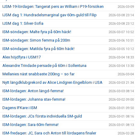
IJSM-19-lördagen: Tangerat pers av William i P19-försöken
2026-03-09
IJSM dag 1: Hundradelsmarginal gav 60m-guld till Filip
2026-03-08 23:14
IJSM dag 1: Silver-Sofia
2026-03-08 23:12
ISM-söndagen: Malte fyra på 60m häck!
2026-03-07 10:52
ISM-söndagen: Simon femma på 200m
2026-03-06 10:51
ISM-söndagen: Matilda fyra på 60m häck!
2026-03-05 10:12
Alex höjdfyra i USM17
2026-03-04 18:33
Alexandre Trindade persade på 60m i Sollentuna
2026-03-04 13:30
Mellanies näst snabbaste 200ing – so far
2026-03-04
Nytt längdklubgrekord av Alice Lindgren Engelblom i USA
2026-03-03 21:34
ISM-lördagen: Anton längd-femma!
2026-03-03 08:14
ISM-lördagen: Johanna stav-femma!
2026-03-02 09:00
Dagens IFKare i ISM
2026-03-01 09:50
ISM-lördagen: JCs första individuella SM-guld
2026-03-01 08:16
ISM-lördagen: Sara 60m-femma!
2026-03-01 08:13
ISM-fredagen: JC, Sara och Anton till lördagens finaler
2026-02-28