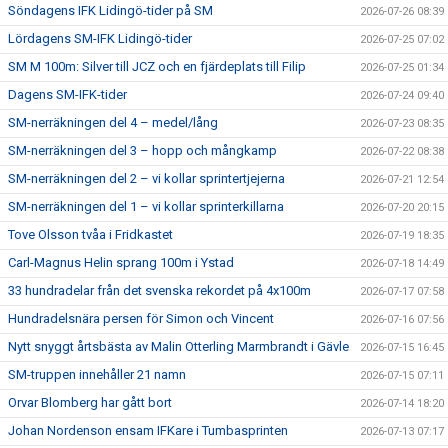
Söndagens IFK Lidingö-tider på SM
2026-07-26 08:39
Lördagens SM-IFK Lidingö-tider
2026-07-25 07:02
SM M 100m: Silver till JCZ och en fjärdeplats till Filip
2026-07-25 01:34
Dagens SM-IFK-tider
2026-07-24 09:40
SM-nerräkningen del 4 – medel/lång
2026-07-23 08:35
SM-nerräkningen del 3 – hopp och mångkamp
2026-07-22 08:38
SM-nerräkningen del 2 – vi kollar sprintertjejerna
2026-07-21 12:54
SM-nerräkningen del 1 – vi kollar sprinterkillarna
2026-07-20 20:15
Tove Olsson tvåa i Fridkastet
2026-07-19 18:35
Carl-Magnus Helin sprang 100m i Ystad
2026-07-18 14:49
33 hundradelar från det svenska rekordet på 4x100m
2026-07-17 07:58
Hundradelsnära persen för Simon och Vincent
2026-07-16 07:56
Nytt snyggt årtsbästa av Malin Otterling Marmbrandt i Gävle
2026-07-15 16:45
SM-truppen innehåller 21 namn
2026-07-15 07:11
Orvar Blomberg har gått bort
2026-07-14 18:20
Johan Nordenson ensam IFKare i Tumbasprinten
2026-07-13 07:17