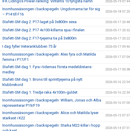
IFK Lidingös Power-ranking: Vinterns 10 tyngsta namn
2026-05-19 07:44
Inomhussäsongen i backspegeln: Ungdomarna tar för sig
2026-05-18 07:20
– P14 till F16
Stafett-SM dag 2: P17-laget på 3x800m sexa
2026-05-17 20:48
Stafett-SM dag 2: P17 4x100-killarna sjua i finalen
2026-05-17 20:32
Stafett-SM dag 2: F17-tjejerna tia på 3x800m
2026-05-17 20:22
I dag fyller Veteranklubben 75 år
2026-05-17 09:46
Inomhussäsongen i backspegeln: Alex fyra och Matilda
2026-05-17 07:04
femma i P17/F1
Stafett-SM dag 1: Fyra i tidernas första medeldistans-
2026-05-17 00:38
medley
Stafett-SM dag 1: Brons till sprinttjejerna på nytt
2026-05-16 22:54
klubbrekord
Stafett-SM dag 1: Tredje raka 4x100m-guldet
2026-05-16 22:34
Inomhussäsongen i backspegeln: William, Jonas och Alba
2026-05-16 07:00
representerar P19/F19
Inomhussäsongen i backspegeln: Alice och Matilda lyser
2026-05-15 07:57
starkast i K22
Inomhussäsongen i backspegeln: Starka M22-killar i hopp
2026-05-14 07:51
och kast