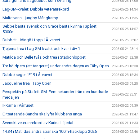
Sara gör landslagsdebut som 39-åring
2026-05-26 17:00
Lag-SM-kvalet: Dubbla veteranrekord
2026-05-26 14:34
Malte vann Ljungby Mångkamp
2026-05-25 17:35
Sebbe bästa svensk och Grace bästa kvinna i Spåret
2026-05-25 14:57
5000m
Dubbelt Lidingö i topp i Å-varvet
2026-05-25 08:07
Tjejerna trea i Lag-SM-kvalet och kvar i div 1
2026-05-24 23:14
Matilda och Belle tvåa och trea i Stadionloppet
2026-05-24 22:38
Tre höjdpers (ett tangerat) under andra dagen av Täby Open
2026-05-23 18:30
Dubbelseger i F19 i Å-varvet
2026-05-23 15:34
Jacqueline trea i Täby Open
2026-05-23 09:25
Perspektiv på Stafett-SM: Fem sekunder från den hundrade
2026-05-22 23:31
medaljen
IFKarna i Vårruset
2026-05-22 09:39
Elitsatsande Sandra ska lyfta klubbens unga
2026-05-21 11:47
Svenskt veteranrekord av Karina Liljedal
2026-05-21 11:33
14.34 i Matildas andra spanska 100m-häcklopp 2026
2026-05-20 22:46