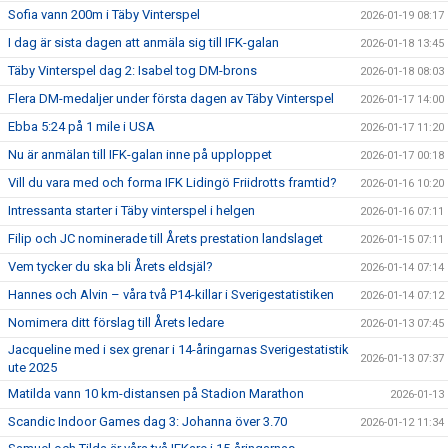
Sofia vann 200m i Täby Vinterspel
2026-01-19 08:17
I dag är sista dagen att anmäla sig till IFK-galan
2026-01-18 13:45
Täby Vinterspel dag 2: Isabel tog DM-brons
2026-01-18 08:03
Flera DM-medaljer under första dagen av Täby Vinterspel
2026-01-17 14:00
Ebba 5:24 på 1 mile i USA
2026-01-17 11:20
Nu är anmälan till IFK-galan inne på upploppet
2026-01-17 00:18
Vill du vara med och forma IFK Lidingö Friidrotts framtid?
2026-01-16 10:20
Intressanta starter i Täby vinterspel i helgen
2026-01-16 07:11
Filip och JC nominerade till Årets prestation landslaget
2026-01-15 07:11
Vem tycker du ska bli Årets eldsjäl?
2026-01-14 07:14
Hannes och Alvin – våra två P14-killar i Sverigestatistiken
2026-01-14 07:12
Nomimera ditt förslag till Årets ledare
2026-01-13 07:45
Jacqueline med i sex grenar i 14-åringarnas Sverigestatistik
2026-01-13 07:37
ute 2025
Matilda vann 10 km-distansen på Stadion Marathon
2026-01-13
Scandic Indoor Games dag 3: Johanna över 3.70
2026-01-12 11:34