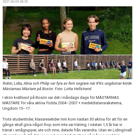
2021-06-09 08:30
Robin, Lidia, Alina och Philip var fyra av fem segrare när IFKs ungdomar körde
Mästarnas Mästare på Bosön. Foto: Lotta Hellstrand
I skön kvällssol på Bosön var det i måndags dags för MÄSTARNAS
MÄSTARE för våra aktiva födda 2004–2007 + medeldistansraketerna,
Ungdom 15–17.
Trots studenttider, klassresetider mm kom nästan 30 aktiva för att för en
gångs skull göra något ihop som inte var träning. I nästan 1,5 år har vi
tränat i smågrupper, ute och inne, delade från varandra. Utan en Lidingövall