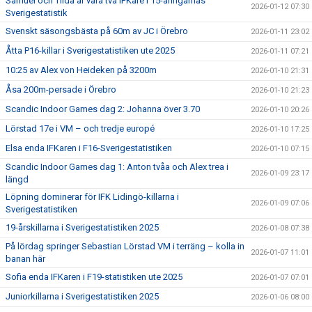
Samuel och Tilda är våra två IFKare i 15-åringarnas
2026-01-12 07:30
Sverigestatistik
Svenskt säsongsbästa på 60m av JC i Örebro
2026-01-11 23:02
Åtta P16-killar i Sverigestatistiken ute 2025
2026-01-11 07:21
10:25 av Alex von Heideken på 3200m
2026-01-10 21:31
Åsa 200m-persade i Örebro
2026-01-10 21:23
Scandic Indoor Games dag 2: Johanna över 3.70
2026-01-10 20:26
Lörstad 17e i VM – och tredje europé
2026-01-10 17:25
Elsa enda IFKaren i F16-Sverigestatistiken
2026-01-10 07:15
Scandic Indoor Games dag 1: Anton tvåa och Alex trea i
2026-01-09 23:17
längd
Löpning dominerar för IFK Lidingö-killarna i
2026-01-09 07:06
Sverigestatistiken
19-årskillarna i Sverigestatistiken 2025
2026-01-08 07:38
På lördag springer Sebastian Lörstad VM i terräng – kolla in
2026-01-07 11:01
banan här
Sofia enda IFKaren i F19-statistiken ute 2025
2026-01-07 07:01
Juniorkillarna i Sverigestatistiken 2025
2026-01-06 08:00