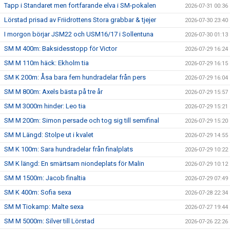
Tapp i Standaret men fortfarande elva i SM-pokalen
2026-07-31 00:36
Lörstad prisad av Friidrottens Stora grabbar & tjejer
2026-07-30 23:40
I morgon börjar JSM22 och USM16/17 i Sollentuna
2026-07-30 01:13
SM M 400m: Baksidesstopp för Victor
2026-07-29 16:24
SM M 110m häck: Ekholm tia
2026-07-29 16:15
SM K 200m: Åsa bara fem hundradelar från pers
2026-07-29 16:04
SM M 800m: Axels bästa på tre år
2026-07-29 15:57
SM M 3000m hinder: Leo tia
2026-07-29 15:21
SM M 200m: Simon persade och tog sig till semifinal
2026-07-29 15:20
SM M Längd: Stolpe ut i kvalet
2026-07-29 14:55
SM K 100m: Sara hundradelar från finalplats
2026-07-29 10:22
SM K längd: En smärtsam niondeplats för Malin
2026-07-29 10:12
SM M 1500m: Jacob finaltia
2026-07-29 07:49
SM K 400m: Sofia sexa
2026-07-28 22:34
SM M Tiokamp: Malte sexa
2026-07-27 19:44
SM M 5000m: Silver till Lörstad
2026-07-26 22:26