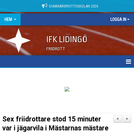
SOMMARIDROTTSSKOLAN 2026
HEM
LOGGA IN
IFK LIDINGÖ
FRIIDROTT
NYHETER
DOKUMENT
Sex friidrottare stod 15 minuter
<
>
var i jägarvila i Mästarnas mästare