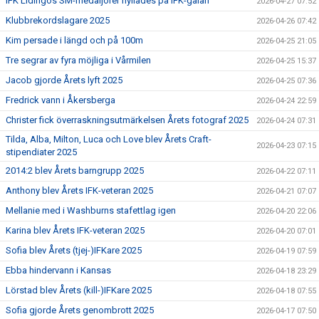
IFK Lidingös SM-medaljörer hyllades på IFK-galan
2026-04-27 07:52
Klubbrekordslagare 2025
2026-04-26 07:42
Kim persade i längd och på 100m
2026-04-25 21:05
Tre segrar av fyra möjliga i Vårmilen
2026-04-25 15:37
Jacob gjorde Årets lyft 2025
2026-04-25 07:36
Fredrick vann i Åkersberga
2026-04-24 22:59
Christer fick överraskningsutmärkelsen Årets fotograf 2025
2026-04-24 07:31
Tilda, Alba, Milton, Luca och Love blev Årets Craft-
2026-04-23 07:15
stipendiater 2025
2014:2 blev Årets barngrupp 2025
2026-04-22 07:11
Anthony blev Årets IFK-veteran 2025
2026-04-21 07:07
Mellanie med i Washburns stafettlag igen
2026-04-20 22:06
Karina blev Årets IFK-veteran 2025
2026-04-20 07:01
Sofia blev Årets (tjej-)IFKare 2025
2026-04-19 07:59
Ebba hindervann i Kansas
2026-04-18 23:29
Lörstad blev Årets (kill-)IFKare 2025
2026-04-18 07:55
Sofia gjorde Årets genombrott 2025
2026-04-17 07:50