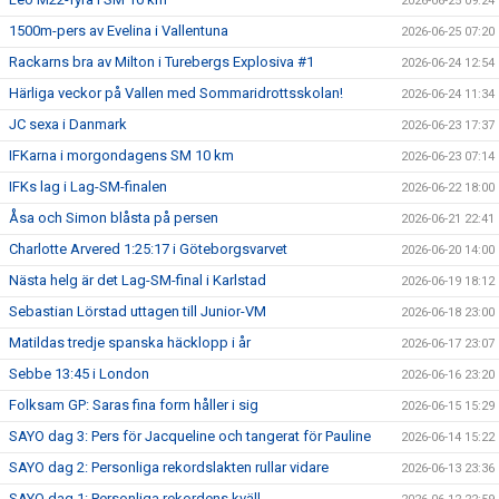
2026-06-25 09:24
1500m-pers av Evelina i Vallentuna
2026-06-25 07:20
Rackarns bra av Milton i Turebergs Explosiva #1
2026-06-24 12:54
Härliga veckor på Vallen med Sommaridrottsskolan!
2026-06-24 11:34
JC sexa i Danmark
2026-06-23 17:37
IFKarna i morgondagens SM 10 km
2026-06-23 07:14
IFKs lag i Lag-SM-finalen
2026-06-22 18:00
Åsa och Simon blåsta på persen
2026-06-21 22:41
Charlotte Arvered 1:25:17 i Göteborgsvarvet
2026-06-20 14:00
Nästa helg är det Lag-SM-final i Karlstad
2026-06-19 18:12
Sebastian Lörstad uttagen till Junior-VM
2026-06-18 23:00
Matildas tredje spanska häcklopp i år
2026-06-17 23:07
Sebbe 13:45 i London
2026-06-16 23:20
Folksam GP: Saras fina form håller i sig
2026-06-15 15:29
SAYO dag 3: Pers för Jacqueline och tangerat för Pauline
2026-06-14 15:22
SAYO dag 2: Personliga rekordslakten rullar vidare
2026-06-13 23:36
SAYO dag 1: Personliga rekordens kväll