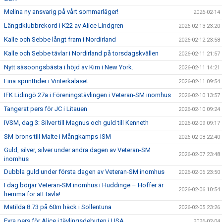
Melina ny ansvarig på vårt sommarläger!
2026-02-14
Längdklubbrekord i K22 av Alice Lindgren
2026-02-13 23:20
Kalle och Sebbe långt fram i Nordirland
2026-02-12 23:58
Kalle och Sebbe tävlar i Nordirland på torsdagskvällen
2026-02-11 21:57
Nytt säsoongsbästa i höjd av Kim i New York.
2026-02-11 14:21
Fina sprinttider i Vinterkalaset
2026-02-11 09:54
IFK Lidingö 27a i Föreningstävlingen i Veteran-SM inomhus
2026-02-10 13:57
Tangerat pers för JC i Litauen
2026-02-10 09:24
IVSM, dag 3: Silver till Magnus och guld till Kenneth
2026-02-09 09:17
SM-brons till Malte i Mångkamps-ISM
2026-02-08 22:40
Guld, silver, silver under andra dagen av Veteran-SM
2026-02-07 23:48
inomhus
Dubbla guld under första dagen av Veteran-SM inomhus
2026-02-06 23:50
I dag börjar Veteran-SM inomhus i Huddinge – Hoffer är
2026-02-06 10:54
hemma för att tävla!
Matilda 8.73 på 60m häck i Sollentuna
2026-02-05 23:26
Fyra pers för Alice i tävlingsdebuten i USA
2026-02-04