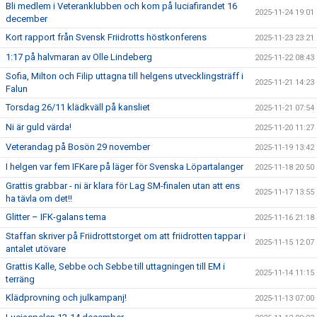
Bli medlem i Veteranklubben och kom på luciafirandet 16
2025-11-24 19:01
december
Kort rapport från Svensk Friidrotts höstkonferens
2025-11-23 23:21
1:17 på halvmaran av Olle Lindeberg
2025-11-22 08:43
Sofia, Milton och Filip uttagna till helgens utvecklingsträff i
2025-11-21 14:23
Falun
Torsdag 26/11 klädkväll på kansliet
2025-11-21 07:54
Ni är guld värda!
2025-11-20 11:27
Veterandag på Bosön 29 november
2025-11-19 13:42
I helgen var fem IFKare på läger för Svenska Löpartalanger
2025-11-18 20:50
Grattis grabbar - ni är klara för Lag SM-finalen utan att ens
2025-11-17 13:55
ha tävla om det!!
Glitter – IFK-galans tema
2025-11-16 21:18
Staffan skriver på Friidrottstorget om att friidrotten tappar i
2025-11-15 12:07
antalet utövare
Grattis Kalle, Sebbe och Sebbe till uttagningen till EM i
2025-11-14 11:15
terräng
Klädprovning och julkampanj!
2025-11-13 07:00