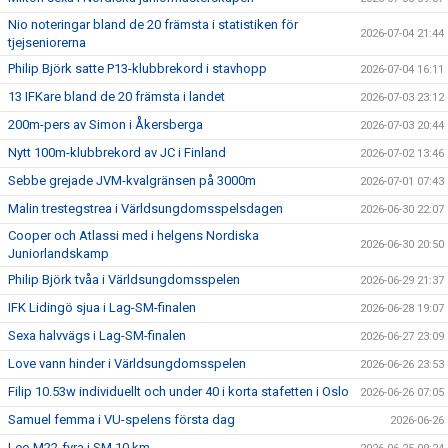
Nio noteringar bland de 20 främsta i statistiken för
2026-07-04 21:44
tjejseniorerna
Philip Björk satte P13-klubbrekord i stavhopp
2026-07-04 16:11
13 IFKare bland de 20 främsta i landet
2026-07-03 23:12
200m-pers av Simon i Åkersberga
2026-07-03 20:44
Nytt 100m-klubbrekord av JC i Finland
2026-07-02 13:46
Sebbe grejade JVM-kvalgränsen på 3000m
2026-07-01 07:43
Malin trestegstrea i Världsungdomsspelsdagen
2026-06-30 22:07
Cooper och Atlassi med i helgens Nordiska
2026-06-30 20:50
Juniorlandskamp
Philip Björk tvåa i Världsungdomsspelen
2026-06-29 21:37
IFK Lidingö sjua i Lag-SM-finalen
2026-06-28 19:07
Sexa halvvägs i Lag-SM-finalen
2026-06-27 23:09
Love vann hinder i Världsungdomsspelen
2026-06-26 23:53
Filip 10.53w individuellt och under 40 i korta stafetten i Oslo
2026-06-26 07:05
Samuel femma i VU-spelens första dag
2026-06-26
Leo M22-fyra i SM 10 km