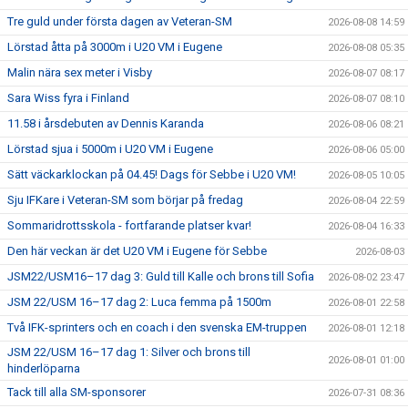
Tre guld under första dagen av Veteran-SM
2026-08-08 14:59
Lörstad åtta på 3000m i U20 VM i Eugene
2026-08-08 05:35
Malin nära sex meter i Visby
2026-08-07 08:17
Sara Wiss fyra i Finland
2026-08-07 08:10
11.58 i årsdebuten av Dennis Karanda
2026-08-06 08:21
Lörstad sjua i 5000m i U20 VM i Eugene
2026-08-06 05:00
Sätt väckarklockan på 04.45! Dags för Sebbe i U20 VM!
2026-08-05 10:05
Sju IFKare i Veteran-SM som börjar på fredag
2026-08-04 22:59
Sommaridrottsskola - fortfarande platser kvar!
2026-08-04 16:33
Den här veckan är det U20 VM i Eugene för Sebbe
2026-08-03
JSM22/USM16–17 dag 3: Guld till Kalle och brons till Sofia
2026-08-02 23:47
JSM 22/USM 16–17 dag 2: Luca femma på 1500m
2026-08-01 22:58
Två IFK-sprinters och en coach i den svenska EM-truppen
2026-08-01 12:18
JSM 22/USM 16–17 dag 1: Silver och brons till
2026-08-01 01:00
hinderlöparna
Tack till alla SM-sponsorer
2026-07-31 08:36