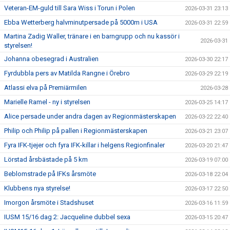
Veteran-EM-guld till Sara Wiss i Torun i Polen
2026-03-31 23:13
Ebba Wetterberg halvminutpersade på 5000m i USA
2026-03-31 22:59
Martina Zadig Waller, tränare i en barngrupp och nu kassör i
2026-03-31
styrelsen!
Johanna obesegrad i Australien
2026-03-30 22:17
Fyrdubbla pers av Matilda Rangne i Örebro
2026-03-29 22:19
Atlassi elva på Premiärmilen
2026-03-28
Marielle Ramel - ny i styrelsen
2026-03-25 14:17
Alice persade under andra dagen av Regionmästerskapen
2026-03-22 22:40
Philip och Philip på pallen i Regionmästerskapen
2026-03-21 23:07
Fyra IFK-tjejer och fyra IFK-killar i helgens Regionfinaler
2026-03-20 21:47
Lörstad årsbästade på 5 km
2026-03-19 07:00
Beblomstrade på IFKs årsmöte
2026-03-18 22:04
Klubbens nya styrelse!
2026-03-17 22:50
Imorgon årsmöte i Stadshuset
2026-03-16 11:59
IUSM 15/16 dag 2: Jacqueline dubbel sexa
2026-03-15 20:47