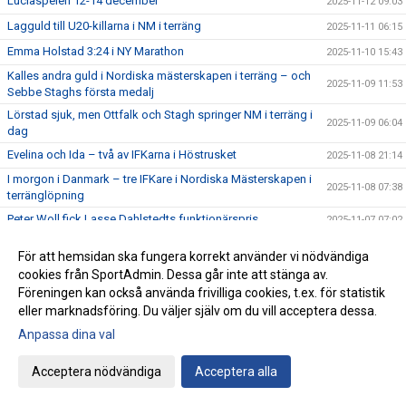
Luciaspelen 12-14 december
2025-11-12 09:03
Lagguld till U20-killarna i NM i terräng
2025-11-11 06:15
Emma Holstad 3:24 i NY Marathon
2025-11-10 15:43
Kalles andra guld i Nordiska mästerskapen i terräng – och
2025-11-09 11:53
Sebbe Staghs första medalj
Lörstad sjuk, men Ottfalk och Stagh springer NM i terräng i
2025-11-09 06:04
dag
Evelina och Ida – två av IFKarna i Höstrusket
2025-11-08 21:14
I morgon i Danmark – tre IFKare i Nordiska Mästerskapen i
2025-11-08 07:38
terränglöpning
Peter Woll fick Lasse Dahlstedts funktionärspris
2025-11-07 07:02
Save the date – IFK-galan byter datum till 23 januari
2025-11-06 07:21
För att hemsidan ska fungera korrekt använder vi nödvändiga
17:25 av Alex von Heideken på 5000m
2025-11-05 22:37
cookies från SportAdmin. Dessa går inte att stänga av.
Föreningen kan också använda frivilliga cookies, t.ex. för statistik
Så nära var det maximal Daniel-utdelning
2025-11-04 22:56
eller marknadsföring. Du väljer själv om du vill acceptera dessa.
Årets fjärde Bulle är ute nu
2025-11-03 07:22
Anpassa dina val
IFK tia i SM-pokalen
2025-11-02 23:22
Emma Holstad 1:35 på halvmaran
Acceptera nödvändiga
Acceptera alla
2025-11-01 22:35
Terräng-SM: 18 IFK Lidingö-lag i Mix-stafetten
2025-10-31 07:06