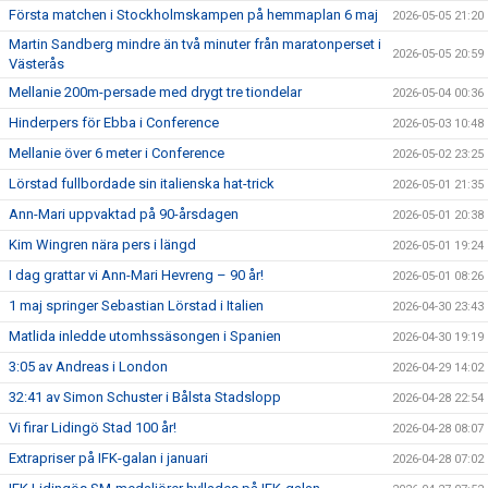
Första matchen i Stockholmskampen på hemmaplan 6 maj
2026-05-05 21:20
Martin Sandberg mindre än två minuter från maratonperset i
2026-05-05 20:59
Västerås
Mellanie 200m-persade med drygt tre tiondelar
2026-05-04 00:36
Hinderpers för Ebba i Conference
2026-05-03 10:48
Mellanie över 6 meter i Conference
2026-05-02 23:25
Lörstad fullbordade sin italienska hat-trick
2026-05-01 21:35
Ann-Mari uppvaktad på 90-årsdagen
2026-05-01 20:38
Kim Wingren nära pers i längd
2026-05-01 19:24
I dag grattar vi Ann-Mari Hevreng – 90 år!
2026-05-01 08:26
1 maj springer Sebastian Lörstad i Italien
2026-04-30 23:43
Matlida inledde utomhssäsongen i Spanien
2026-04-30 19:19
3:05 av Andreas i London
2026-04-29 14:02
32:41 av Simon Schuster i Bålsta Stadslopp
2026-04-28 22:54
Vi firar Lidingö Stad 100 år!
2026-04-28 08:07
Extrapriser på IFK-galan i januari
2026-04-28 07:02