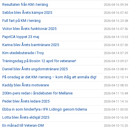
Resultaten från KM i terräng
2026-04-16 09:34
Sebbe blev Årets kämpe 2025
2026-04-16 07:45
Full fart på KM i terräng
2026-04-15 23:38
Victor blev Årets funktionär 2025
2026-04-15 07:36
PaprICA loppet 23 maj
2026-04-14 13:53
Karina blev Årets barntränare 2025
2026-04-14 07:30
Kim utedebuterade i Troy
2026-04-14 07:29
Träningsdag på Bosön 12 april för veteraner!
2026-04-13 09:57
Daniel blev Årets ungdomstränare 2025
2026-04-13 08:41
På onsdag är det KM i terräng – kom ihåg att anmäla dig!
2026-04-12 10:14
Kaddy blev Årets motiverare
2026-04-12 08:55
200m-pers redan i årsdebuten för Mellanie
2026-04-11 15:48
Peder blev Årets ledare 2025
2026-04-11 14:16
Ebba in som hinderfyra i IFK Lidingö genom tiderna
2026-04-11 00:05
Lotta blev Årets eldsjäl 2025
2026-04-10 16:54
En månad till Veteran-DM
2026-04-10 15:20