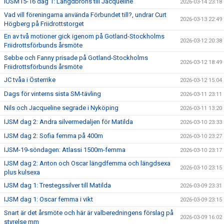
IUSM15-16 dag 1: Längdbrons till Jacqueline
2026-03-14 23:18
Vad vill föreningarna använda Förbundet till?, undrar Curt
2026-03-13 22:49
Högberg på Friidrottstorget
En av två motioner gick igenom på Gotland-Stockholms
2026-03-12 20:38
Friidrottsförbunds årsmöte
Sebbe och Fanny prisade på Gotland-Stockholms
2026-03-12 18:49
Friidrottsförbunds årsmöte
JC tvåa i Österrike
2026-03-12 15:04
Dags för vinterns sista SM-tävling
2026-03-11 23:11
Nils och Jacqueline segrade i Nyköping
2026-03-11 13:20
IJSM dag 2: Andra silvermedaljen för Matilda
2026-03-10 23:33
IJSM dag 2: Sofia femma på 400m
2026-03-10 23:27
IJSM-19-söndagen: Atlassi 1500m-femma
2026-03-10 23:17
IJSM dag 2: Anton och Oscar längdfemma och längdsexa
2026-03-10 23:15
plus kulsexa
IJSM dag 1: Trestegssilver till Matilda
2026-03-09 23:31
IJSM dag 1: Oscar femma i vikt
2026-03-09 23:15
Snart är det årsmöte och här är valberedningens förslag på
2026-03-09 16:02
styrelse mm