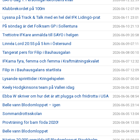
2026-06-12 22:59
Klubbrekordet på 100m
2026-06-12 07:09
Lyssna på Track & Talk med en hel del IFK Lidingö-prat
2026-06-11 23:01
På söndag är det Folksam GP i Sollentuna
2026-06-10 21:13
Trettiotre IFKare anmälda till SAYO i helgen
2026-06-09 20:58
Linnéa Lord 20:55 på 5 km i Östersund
2026-06-09 07:11
Tangerat pers för Filip i Bauhausgalan
2026-06-08 00:10
IFKarna fyra, femma och femma i Kraftmätningskvalet
2026-06-07 12:32
Filip in i Bauhausgalans startlista
2026-06-07 12:09
Lysande sprinttider i Kringelspelen
2026-06-07 00:04
Keely Hodgkinsons team på Vallen idag
2026-06-06 23:02
Ebba W skriver om hur det är att plugga och friidrotta i USA
2026-06-06 08:54
Belle vann Blodomloppet – igen
2026-06-05 23:14
Sommaridrottsskolan
2026-06-05 13:04
Provträning för barn föda 2020!
2026-06-04 13:00
Belle vann Blodomloppet
2026-06-04 09:33
Nästan 20 000 anmälda till Blodomloppet Stockholm