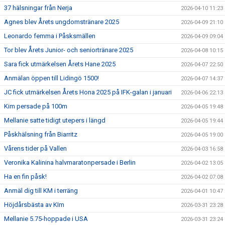
37 hälsningar från Nerja
2026-04-10 11:23
Agnes blev Årets ungdomstränare 2025
2026-04-09 21:10
Leonardo femma i Påsksmällen
2026-04-09 09:04
Tor blev Årets Junior- och seniortränare 2025
2026-04-08 10:15
Sara fick utmärkelsen Årets Hane 2025
2026-04-07 22:50
Anmälan öppen till Lidingö 1500!
2026-04-07 14:37
JC fick utmärkelsen Årets Hona 2025 på IFK-galan i januari
2026-04-06 22:13
Kim persade på 100m
2026-04-05 19:48
Mellanie satte tidigt utepers i längd
2026-04-05 19:44
Påskhälsning från Biarritz
2026-04-05 19:00
Vårens tider på Vallen
2026-04-03 16:58
Veronika Kalinina halvmaratonpersade i Berlin
2026-04-02 13:05
Ha en fin påsk!
2026-04-02 07:08
Anmäl dig till KM i terräng
2026-04-01 10:47
Höjdårsbästa av KIm
2026-03-31 23:28
Mellanie 5.75-hoppade i USA
2026-03-31 23:24