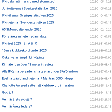
IFK-galan närmar sig med stormsteg!
2026-01-05 17:23
Juniortjejerna i Sverigestatistiken 2025
2026-01-05 07:25
IFK-killarna i Sverigestatistiken 2025
2026-01-04 07:17
IFK-tjejerna i Sverigestatistiken 2025
2026-01-03 07:19
65 SM-medaljer under 2025
2026-01-02 10:20
Förra årets nyheter redan i dag!
2026-01-01 07:52
IFK-året 2025 från A till Ö
2025-12-31 07:09
16 nya klubbrekord under 2025
2025-12-30 07:26
Oskar vann längd i Linköping
2025-12-29 07:00
Kim återigen över 13 meter i tresteg
2025-12-28 08:49
Alla IFKarna persade i sina grenar under SAYO Indoor
2025-12-27 07:48
Evelina tvåa bland tjejerna IF Mantras 5000m-lopp
2025-12-26 08:47
Charlotte Arvered satte nytt klubbrekord i maraton
2025-12-25 16:42
God jul!
2025-12-24 11:15
Vem är årets eldsjäl?
2025-12-23 21:39
Vem är Årets ledare?
2025-12-22 22:15