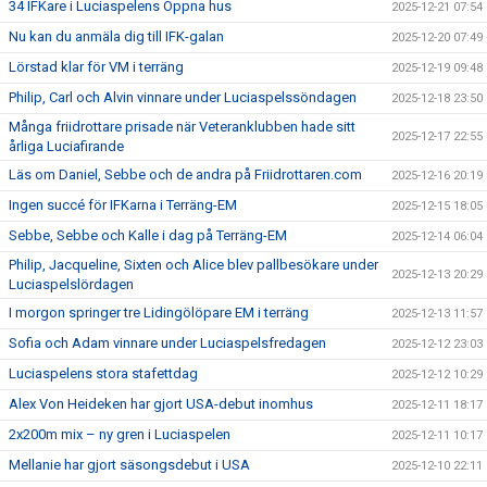
34 IFKare i Luciaspelens Öppna hus
2025-12-21 07:54
Nu kan du anmäla dig till IFK-galan
2025-12-20 07:49
Lörstad klar för VM i terräng
2025-12-19 09:48
Philip, Carl och Alvin vinnare under Luciaspelssöndagen
2025-12-18 23:50
Många friidrottare prisade när Veteranklubben hade sitt
2025-12-17 22:55
årliga Luciafirande
Läs om Daniel, Sebbe och de andra på Friidrottaren.com
2025-12-16 20:19
Ingen succé för IFKarna i Terräng-EM
2025-12-15 18:05
Sebbe, Sebbe och Kalle i dag på Terräng-EM
2025-12-14 06:04
Philip, Jacqueline, Sixten och Alice blev pallbesökare under
2025-12-13 20:29
Luciaspelslördagen
I morgon springer tre Lidingölöpare EM i terräng
2025-12-13 11:57
Sofia och Adam vinnare under Luciaspelsfredagen
2025-12-12 23:03
Luciaspelens stora stafettdag
2025-12-12 10:29
Alex Von Heideken har gjort USA-debut inomhus
2025-12-11 18:17
2x200m mix – ny gren i Luciaspelen
2025-12-11 10:17
Mellanie har gjort säsongsdebut i USA
2025-12-10 22:11