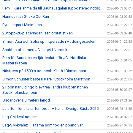
2026-06-03 09:59
Fem IFKare anmälda till Bauhausgalan (uppdaterad notis)
2026-06-03 08:01
Hannes nia i Shake Out Run
2026-06-03 07:53
Fyra segrar i Minimaran
2026-06-02 22:27
20 topp-20-placeringar i seniorstatistiken
2026-06-02 09:40
Simon, Åsa och Sofia sprintpersade i Huddingespelen
2026-06-01 22:53
Snabb stafett med JC i laget i Nordiska
2026-06-01 22:31
Pers för Sara och en fjärdeplats för JC i Nordiska
2026-05-31 01:05
Mästerskapen
Nästpers på 1500m av Jacob Klinth i Birmingham
2026-05-31 00:12
Simon Schuster bäste IFKare i Stockholm Marathon
2026-05-30 23:05
21 pbn när Lidingö blev trea i andra klubbmatchen i
2026-05-30 07:07
Stockholmskampen
Oscar över sju meter i längd
2026-05-29 21:26
Julafton för alla siffernördar – här är Sverige-Bästa 2025
2026-05-28 11:55
Lag-SM-kval-notiser
2026-05-28 07:37
Lag-SM-kvalet: Hjältarna som tog en poäng var
2026-05-27 07:35