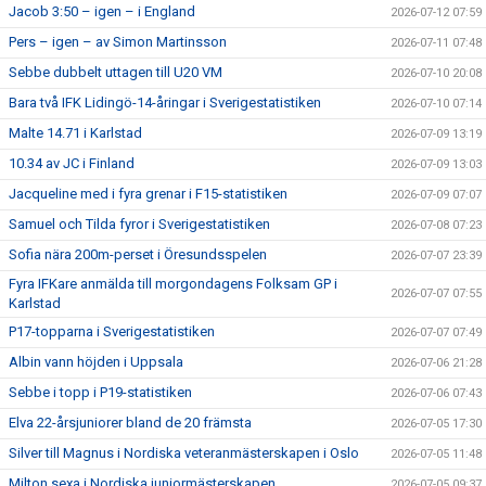
Jacob 3:50 – igen – i England
2026-07-12 07:59
Pers – igen – av Simon Martinsson
2026-07-11 07:48
Sebbe dubbelt uttagen till U20 VM
2026-07-10 20:08
Bara två IFK Lidingö-14-åringar i Sverigestatistiken
2026-07-10 07:14
Malte 14.71 i Karlstad
2026-07-09 13:19
10.34 av JC i Finland
2026-07-09 13:03
Jacqueline med i fyra grenar i F15-statistiken
2026-07-09 07:07
Samuel och Tilda fyror i Sverigestatistiken
2026-07-08 07:23
Sofia nära 200m-perset i Öresundsspelen
2026-07-07 23:39
Fyra IFKare anmälda till morgondagens Folksam GP i
2026-07-07 07:55
Karlstad
P17-topparna i Sverigestatistiken
2026-07-07 07:49
Albin vann höjden i Uppsala
2026-07-06 21:28
Sebbe i topp i P19-statistiken
2026-07-06 07:43
Elva 22-årsjuniorer bland de 20 främsta
2026-07-05 17:30
Silver till Magnus i Nordiska veteranmästerskapen i Oslo
2026-07-05 11:48
Milton sexa i Nordiska juniormästerskapen
2026-07-05 09:37