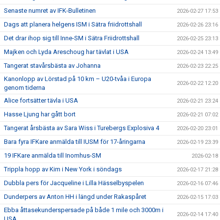
Senaste numret av IFK-Bulletinen
2026-02-27 17:53
Dags att planera helgens ISM i Sätra friidrottshall
2026-02-26 23:16
Det drar ihop sig till Inne-SM i Sätra Friidrottshall
2026-02-25 23:13
Majken och Lyda Areschoug har tävlat i USA
2026-02-24 13:49
Tangerat stavårsbästa av Johanna
2026-02-23 22:25
Kanonlopp av Lörstad på 10 km – U20-tvåa i Europa
2026-02-22 12:20
genom tiderna
Alice fortsätter tävla i USA
2026-02-21 23:24
Hasse Ljung har gått bort
2026-02-21 07:02
Tangerat årsbästa av Sara Wiss i Turebergs Explosiva 4
2026-02-20 23:01
Bara fyra IFKare anmälda till IUSM för 17-åringarna
2026-02-19 23:39
19 IFKare anmälda till Inomhus-SM
2026-02-18
Trippla hopp av Kim i New York i söndags
2026-02-17 21:28
Dubbla pers för Jacqueline i Lilla Hässelbyspelen
2026-02-16 07:46
Dunderpers av Anton HH i längd under Rakaspåret
2026-02-15 17:03
Ebba åttasekunderspersade på både 1 mile och 3000m i
2026-02-14 17:40
USA