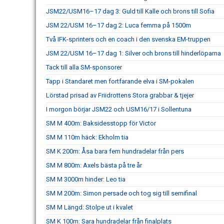
JSM22/USM16–17 dag 3: Guld till Kalle och brons till Sofia
JSM 22/USM 16–17 dag 2: Luca femma på 1500m
Två IFK-sprinters och en coach i den svenska EM-truppen
JSM 22/USM 16–17 dag 1: Silver och brons till hinderlöparna
Tack till alla SM-sponsorer
Tapp i Standaret men fortfarande elva i SM-pokalen
Lörstad prisad av Friidrottens Stora grabbar & tjejer
I morgon börjar JSM22 och USM16/17 i Sollentuna
SM M 400m: Baksidesstopp för Victor
SM M 110m häck: Ekholm tia
SM K 200m: Åsa bara fem hundradelar från pers
SM M 800m: Axels bästa på tre år
SM M 3000m hinder: Leo tia
SM M 200m: Simon persade och tog sig till semifinal
SM M Längd: Stolpe ut i kvalet
SM K 100m: Sara hundradelar från finalplats