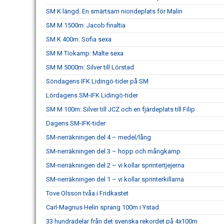
SM K längd: En smärtsam niondeplats för Malin
SM M 1500m: Jacob finaltia
SM K 400m: Sofia sexa
SM M Tiokamp: Malte sexa
SM M 5000m: Silver till Lörstad
Söndagens IFK Lidingö-tider på SM
Lördagens SM-IFK Lidingö-tider
SM M 100m: Silver till JCZ och en fjärdeplats till Filip
Dagens SM-IFK-tider
SM-nerräkningen del 4 – medel/lång
SM-nerräkningen del 3 – hopp och mångkamp
SM-nerräkningen del 2 – vi kollar sprintertjejerna
SM-nerräkningen del 1 – vi kollar sprinterkillarna
Tove Olsson tvåa i Fridkastet
Carl-Magnus Helin sprang 100m i Ystad
33 hundradelar från det svenska rekordet på 4x100m