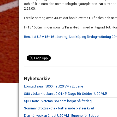
och då lika nära den sammanlagda sjätteplatsen. Nu blev hon
2:21.00.
Estelle sprang även 400m där hon blev trea i B-finalen och sam
I F15 1500m hinder sprang
Tyra Hedin
med en tejpad fot. Hon
Resultat USM15–16 Löpning, Norrköping lördag–söndag 29–
Nyhetsarkiv
Lörstad sjua i 5000m i U20 VM i Eugene
Sätt väckarklockan på 04.45! Dags för Sebbe i U20 VM!
Sju IFKare i Veteran-SM som börjar på fredag
Sommaridrottsskola - fortfarande platser kvar!
Den här veckan är det U20 VM i Eugene för Sebbe