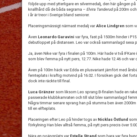
följde upp med ytterligare en silvermedalj, den här gången på
knallhård då de båda segrarna –
Elvira Tanderud
på 200m oc
i år är treor i Sverige bland seniorer.
Placeringsmässigt närmast medalj var
Alice Lindgren
som var
Även
Leonardo Garavini
var fyra, fast på 1500m hinder i P15.
debutloppet på distansen. Leo var också sammanlagd sexa på 
Ja, även Nike var fyra i finalen på 100m. Här hade vi två IFKare 
som blev femma på nytt pers, 12.77. Nike hade 12.46 och var d
Även på 100m häck var Edda en plusvariant jämfört med årsb
femteplats i kraftig motvind på 16.02. I försöken gick det for
dock inte räckte till final.
Luca Gränzer
som liksom Leo sprang B-finalen hade en rake
passerade klubbkamraten och till slut blev sammanlagd femma
Några timmar senare sprang han på stumma ben även 2000m där
till en elfteplats.
Placeringen efter Leo på hinder togs av
Nicklas Östlund
som 
förkylning Han blev alltså femma, på nytt pers precis över 5:00
Nära en poängplats var
Estelle Strand
som bara var fyra hund