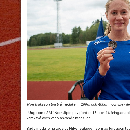
Nike Isaksson tog två medaljer – 200m och 400m – och blev de
I Ungdoms-SM i Norrköping avgjordes 15- och 16-åringarnas l
varav två även var blänkande medaljer.
Båda medaljerna togs av
Nike Isaksson
som på lördagen tog