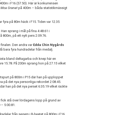
 400m i F16 (57.50). Här är konkurrensen
h
Moa Granat
på 400m – båda statistikmässigt
 fyra på 80m häck i F15. Tiden var 12.35
 Han sprang i mål på fina 4:48.61 i
800m, på ett nytt pers 2:09.76.
i finalen. Den andra var
Edda Chin Nygårds
å bara fyra hundradelar från medalj.
ästa bland deltagarba och knep här en
tare 15.78. På 200m sprang hon på 27.15 vilket
tspurt på 800m i P15 där han på upploppet
 på det nya personliga rekordet 2:08.45.
 han på det nya perset 6:35.19 vilket räckte
fick stå över lördagens lopp på grund av
 – 5:00.81.
radelar från segern i B-heatet på 800m i F16