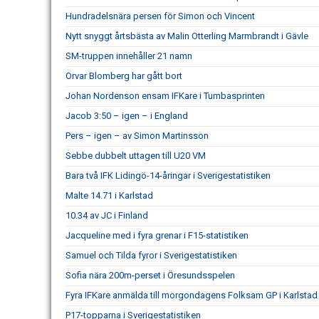
Hundradelsnära persen för Simon och Vincent
Nytt snyggt årtsbästa av Malin Otterling Marmbrandt i Gävle
SM-truppen innehåller 21 namn
Orvar Blomberg har gått bort
Johan Nordenson ensam IFKare i Tumbasprinten
Jacob 3:50 – igen – i England
Pers – igen – av Simon Martinsson
Sebbe dubbelt uttagen till U20 VM
Bara två IFK Lidingö-14-åringar i Sverigestatistiken
Malte 14.71 i Karlstad
10.34 av JC i Finland
Jacqueline med i fyra grenar i F15-statistiken
Samuel och Tilda fyror i Sverigestatistiken
Sofia nära 200m-perset i Öresundsspelen
Fyra IFKare anmälda till morgondagens Folksam GP i Karlstad
P17-topparna i Sverigestatistiken