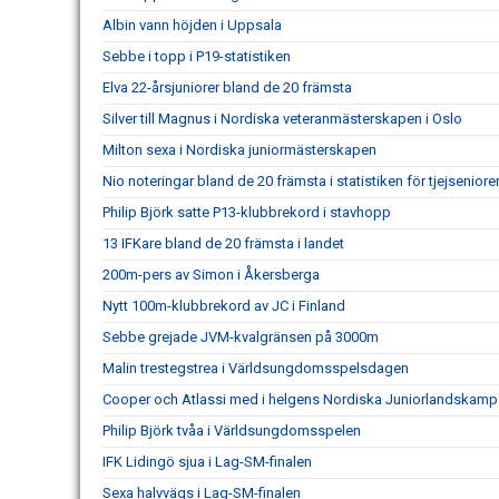
Albin vann höjden i Uppsala
Sebbe i topp i P19-statistiken
Elva 22-årsjuniorer bland de 20 främsta
Silver till Magnus i Nordiska veteranmästerskapen i Oslo
Milton sexa i Nordiska juniormästerskapen
Nio noteringar bland de 20 främsta i statistiken för tjejseniore
Philip Björk satte P13-klubbrekord i stavhopp
13 IFKare bland de 20 främsta i landet
200m-pers av Simon i Åkersberga
Nytt 100m-klubbrekord av JC i Finland
Sebbe grejade JVM-kvalgränsen på 3000m
Malin trestegstrea i Världsungdomsspelsdagen
Cooper och Atlassi med i helgens Nordiska Juniorlandskamp
Philip Björk tvåa i Världsungdomsspelen
IFK Lidingö sjua i Lag-SM-finalen
Sexa halvvägs i Lag-SM-finalen