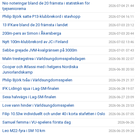
Nio noteringar bland de 20 främsta i statistiken för
2026-07-04 21:44
tjejseniorerna
Philip Björk satte P13-klubbrekord i stavhopp
2026-07-04 16:11
13 IFKare bland de 20 främsta i landet
2026-07-03 23:12
200m-pers av Simon i Åkersberga
2026-07-03 20:44
Nytt 100m-klubbrekord av JC i Finland
2026-07-02 13:46
Sebbe grejade JVM-kvalgränsen på 3000m
2026-07-01 07:43
Malin trestegstrea i Världsungdomsspelsdagen
2026-06-30 22:07
Cooper och Atlassi med i helgens Nordiska
2026-06-30 20:50
Juniorlandskamp
Philip Björk tvåa i Världsungdomsspelen
2026-06-29 21:37
IFK Lidingö sjua i Lag-SM-finalen
2026-06-28 19:07
Sexa halvvägs i Lag-SM-finalen
2026-06-27 23:09
Love vann hinder i Världsungdomsspelen
2026-06-26 23:53
Filip 10.53w individuellt och under 40 i korta stafetten i Oslo
2026-06-26 07:05
Samuel femma i VU-spelens första dag
2026-06-26
Leo M22-fyra i SM 10 km
2026-06-25 09:24