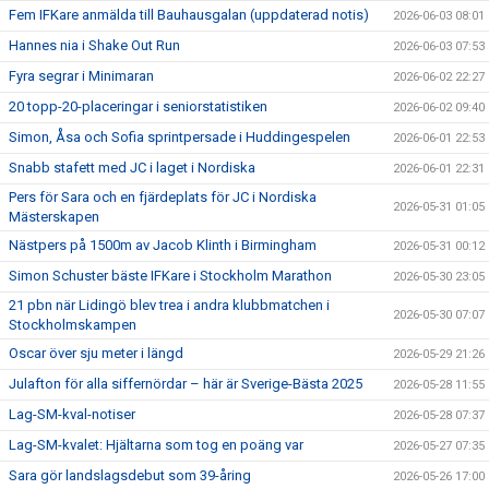
Fem IFKare anmälda till Bauhausgalan (uppdaterad notis)
2026-06-03 08:01
Hannes nia i Shake Out Run
2026-06-03 07:53
Fyra segrar i Minimaran
2026-06-02 22:27
20 topp-20-placeringar i seniorstatistiken
2026-06-02 09:40
Simon, Åsa och Sofia sprintpersade i Huddingespelen
2026-06-01 22:53
Snabb stafett med JC i laget i Nordiska
2026-06-01 22:31
Pers för Sara och en fjärdeplats för JC i Nordiska
2026-05-31 01:05
Mästerskapen
Nästpers på 1500m av Jacob Klinth i Birmingham
2026-05-31 00:12
Simon Schuster bäste IFKare i Stockholm Marathon
2026-05-30 23:05
21 pbn när Lidingö blev trea i andra klubbmatchen i
2026-05-30 07:07
Stockholmskampen
Oscar över sju meter i längd
2026-05-29 21:26
Julafton för alla siffernördar – här är Sverige-Bästa 2025
2026-05-28 11:55
Lag-SM-kval-notiser
2026-05-28 07:37
Lag-SM-kvalet: Hjältarna som tog en poäng var
2026-05-27 07:35
Sara gör landslagsdebut som 39-åring
2026-05-26 17:00