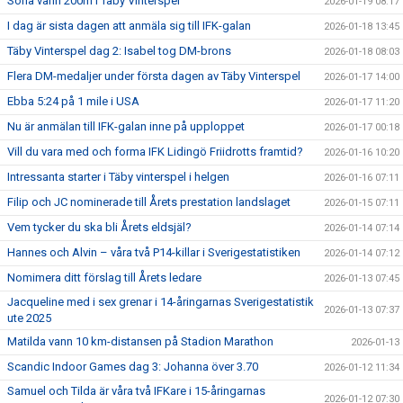
Sofia vann 200m i Täby Vinterspel
2026-01-19 08:17
I dag är sista dagen att anmäla sig till IFK-galan
2026-01-18 13:45
Täby Vinterspel dag 2: Isabel tog DM-brons
2026-01-18 08:03
Flera DM-medaljer under första dagen av Täby Vinterspel
2026-01-17 14:00
Ebba 5:24 på 1 mile i USA
2026-01-17 11:20
Nu är anmälan till IFK-galan inne på upploppet
2026-01-17 00:18
Vill du vara med och forma IFK Lidingö Friidrotts framtid?
2026-01-16 10:20
Intressanta starter i Täby vinterspel i helgen
2026-01-16 07:11
Filip och JC nominerade till Årets prestation landslaget
2026-01-15 07:11
Vem tycker du ska bli Årets eldsjäl?
2026-01-14 07:14
Hannes och Alvin – våra två P14-killar i Sverigestatistiken
2026-01-14 07:12
Nomimera ditt förslag till Årets ledare
2026-01-13 07:45
Jacqueline med i sex grenar i 14-åringarnas Sverigestatistik
2026-01-13 07:37
ute 2025
Matilda vann 10 km-distansen på Stadion Marathon
2026-01-13
Scandic Indoor Games dag 3: Johanna över 3.70
2026-01-12 11:34
Samuel och Tilda är våra två IFKare i 15-åringarnas
2026-01-12 07:30