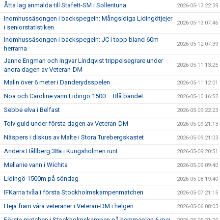
Åtta lag anmälda till Stafett-SM i Sollentuna
2026-05-13 22:39
Inomhussäsongen i backspegeln: Mångsidiga Lidingötjejer
2026-05-13 07:46
i seniorstatistiken
Inomhussäsongen i backspegeln: JC i topp bland 60m-
2026-05-12 07:39
herrarna
Janne Engman och Ingvar Lindqvist trippelsegrare under
2026-05-11 13:25
andra dagen av Veteran-DM
Malin över 6 meter i Danderydsspelen
2026-05-11 12:01
Noa och Caroline vann Lidingö 1500 – Blå bandet
2026-05-10 16:52
Sebbe elva i Belfast
2026-05-09 22:23
Tolv guld under första dagen av Veteran-DM
2026-05-09 21:13
Näspers i diskus av Malte i Stora Turebergskastet
2026-05-09 21:03
Anders Hållberg 38a i Kungsholmen runt
2026-05-09 20:51
Mellanie vann i Wichita
2026-05-09 09:40
Lidingö 1500m på söndag
2026-05-08 19:40
IFKarna tvåa i första Stockholmskampenmatchen
2026-05-07 21:15
Heja fram våra veteraner i Veteran-DM i helgen
2026-05-06 08:03
Första matchen i Stockholmskampen på hemmaplan 6 maj