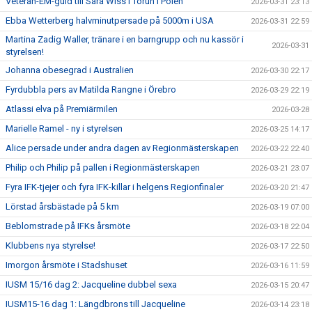
Veteran-EM-guld till Sara Wiss i Torun i Polen
2026-03-31 23:13
Ebba Wetterberg halvminutpersade på 5000m i USA
2026-03-31 22:59
Martina Zadig Waller, tränare i en barngrupp och nu kassör i
2026-03-31
styrelsen!
Johanna obesegrad i Australien
2026-03-30 22:17
Fyrdubbla pers av Matilda Rangne i Örebro
2026-03-29 22:19
Atlassi elva på Premiärmilen
2026-03-28
Marielle Ramel - ny i styrelsen
2026-03-25 14:17
Alice persade under andra dagen av Regionmästerskapen
2026-03-22 22:40
Philip och Philip på pallen i Regionmästerskapen
2026-03-21 23:07
Fyra IFK-tjejer och fyra IFK-killar i helgens Regionfinaler
2026-03-20 21:47
Lörstad årsbästade på 5 km
2026-03-19 07:00
Beblomstrade på IFKs årsmöte
2026-03-18 22:04
Klubbens nya styrelse!
2026-03-17 22:50
Imorgon årsmöte i Stadshuset
2026-03-16 11:59
IUSM 15/16 dag 2: Jacqueline dubbel sexa
2026-03-15 20:47
IUSM15-16 dag 1: Längdbrons till Jacqueline
2026-03-14 23:18