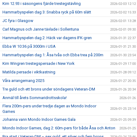
Kim 12.93 i säsongens fjärde trestegstävling
2026-02-03 12:12
Hammarbyspelen dag 3: Snabba ryck på 60m slätt
2026-02-02 15:33
JC fyra i Glasgow
2026-02-01 13:28
Carl Magnus och Janne tävlade i Sollentuna
2026-02-01 09:30
Hammarbyspelen dag 2: Häck var dagens IFK-gren
2026-01-31 22:37
Ebba W 10:36 på 3000m i USA
2026-01-31 21:30
Hammarbyspelen dag 1: Åsa tvåa och Ebba trea på 200m
2026-01-30 23:54
Kim Wingren trestegspersade i New York
2026-01-29 17:00
Matilda persade i viktkastning
2026-01-28 09:12
Våra arrangemang 2025
2026-01-27 20:35
Tre guld och ett brons under söndagens Veteran-DM
2026-01-26 20:34
Anmäl till årets Sommaridrottsskola!
2026-01-26
Flera 200m-pers under tredje dagen av Mondo Indoor
2026-01-25 23:14
Games
Johanna vann Mondo Indoor Games Gala
2026-01-25 09:39
Mondo Indoor Games, dag 2: 60m-pers för både Åsa och Anton
2026-01-25
Bra start i Veteran-DM – sex guld, ett silver och fem brons
2026-01-24 23:46