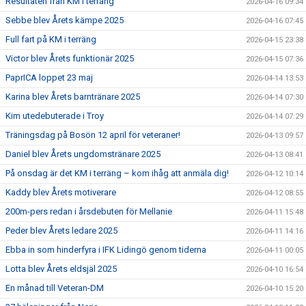
Resultaten från KM i terräng
2026-04-16 09:34
Sebbe blev Årets kämpe 2025
2026-04-16 07:45
Full fart på KM i terräng
2026-04-15 23:38
Victor blev Årets funktionär 2025
2026-04-15 07:36
PaprICA loppet 23 maj
2026-04-14 13:53
Karina blev Årets barntränare 2025
2026-04-14 07:30
Kim utedebuterade i Troy
2026-04-14 07:29
Träningsdag på Bosön 12 april för veteraner!
2026-04-13 09:57
Daniel blev Årets ungdomstränare 2025
2026-04-13 08:41
På onsdag är det KM i terräng – kom ihåg att anmäla dig!
2026-04-12 10:14
Kaddy blev Årets motiverare
2026-04-12 08:55
200m-pers redan i årsdebuten för Mellanie
2026-04-11 15:48
Peder blev Årets ledare 2025
2026-04-11 14:16
Ebba in som hinderfyra i IFK Lidingö genom tiderna
2026-04-11 00:05
Lotta blev Årets eldsjäl 2025
2026-04-10 16:54
En månad till Veteran-DM
2026-04-10 15:20