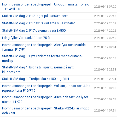
Inomhussäsongen i backspegeln: Ungdomarna tar för sig
2026-05-18 07:20
– P14 till F16
Stafett-SM dag 2: P17-laget på 3x800m sexa
2026-05-17 20:48
Stafett-SM dag 2: P17 4x100-killarna sjua i finalen
2026-05-17 20:32
Stafett-SM dag 2: F17-tjejerna tia på 3x800m
2026-05-17 20:22
I dag fyller Veteranklubben 75 år
2026-05-17 09:46
Inomhussäsongen i backspegeln: Alex fyra och Matilda
2026-05-17 07:04
femma i P17/F1
Stafett-SM dag 1: Fyra i tidernas första medeldistans-
2026-05-17 00:38
medley
Stafett-SM dag 1: Brons till sprinttjejerna på nytt
2026-05-16 22:54
klubbrekord
Stafett-SM dag 1: Tredje raka 4x100m-guldet
2026-05-16 22:34
Inomhussäsongen i backspegeln: William, Jonas och Alba
2026-05-16 07:00
representerar P19/F19
Inomhussäsongen i backspegeln: Alice och Matilda lyser
2026-05-15 07:57
starkast i K22
Inomhussäsongen i backspegeln: Starka M22-killar i hopp
2026-05-14 07:51
och kast