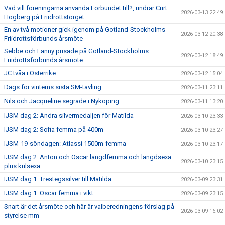
Vad vill föreningarna använda Förbundet till?, undrar Curt
2026-03-13 22:49
Högberg på Friidrottstorget
En av två motioner gick igenom på Gotland-Stockholms
2026-03-12 20:38
Friidrottsförbunds årsmöte
Sebbe och Fanny prisade på Gotland-Stockholms
2026-03-12 18:49
Friidrottsförbunds årsmöte
JC tvåa i Österrike
2026-03-12 15:04
Dags för vinterns sista SM-tävling
2026-03-11 23:11
Nils och Jacqueline segrade i Nyköping
2026-03-11 13:20
IJSM dag 2: Andra silvermedaljen för Matilda
2026-03-10 23:33
IJSM dag 2: Sofia femma på 400m
2026-03-10 23:27
IJSM-19-söndagen: Atlassi 1500m-femma
2026-03-10 23:17
IJSM dag 2: Anton och Oscar längdfemma och längdsexa
2026-03-10 23:15
plus kulsexa
IJSM dag 1: Trestegssilver till Matilda
2026-03-09 23:31
IJSM dag 1: Oscar femma i vikt
2026-03-09 23:15
Snart är det årsmöte och här är valberedningens förslag på
2026-03-09 16:02
styrelse mm