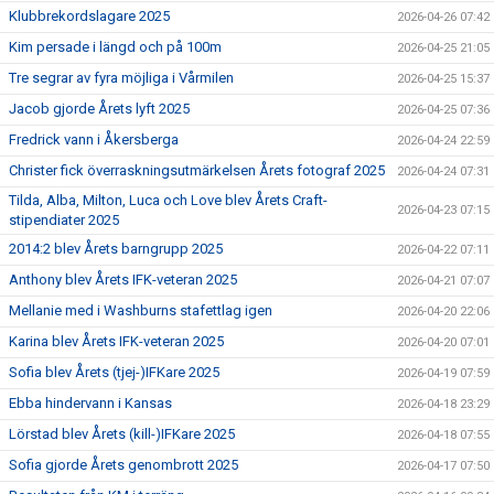
Klubbrekordslagare 2025
2026-04-26 07:42
Kim persade i längd och på 100m
2026-04-25 21:05
Tre segrar av fyra möjliga i Vårmilen
2026-04-25 15:37
Jacob gjorde Årets lyft 2025
2026-04-25 07:36
Fredrick vann i Åkersberga
2026-04-24 22:59
Christer fick överraskningsutmärkelsen Årets fotograf 2025
2026-04-24 07:31
Tilda, Alba, Milton, Luca och Love blev Årets Craft-
2026-04-23 07:15
stipendiater 2025
2014:2 blev Årets barngrupp 2025
2026-04-22 07:11
Anthony blev Årets IFK-veteran 2025
2026-04-21 07:07
Mellanie med i Washburns stafettlag igen
2026-04-20 22:06
Karina blev Årets IFK-veteran 2025
2026-04-20 07:01
Sofia blev Årets (tjej-)IFKare 2025
2026-04-19 07:59
Ebba hindervann i Kansas
2026-04-18 23:29
Lörstad blev Årets (kill-)IFKare 2025
2026-04-18 07:55
Sofia gjorde Årets genombrott 2025
2026-04-17 07:50