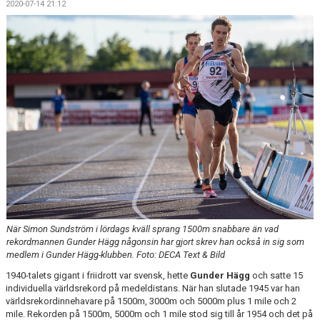
2020-07-14 21:12
När Simon Sundström i lördags kväll sprang 1500m snabbare än vad
rekordmannen Gunder Hägg någonsin har gjort skrev han också in sig som
medlem i Gunder Hägg-klubben. Foto: DECA Text & Bild
1940-talets gigant i friidrott var svensk, hette
Gunder Hägg
och satte 15
individuella världsrekord på medeldistans. När han slutade 1945 var han
världsrekordinnehavare på 1500m, 3000m och 5000m plus 1 mile och 2
mile. Rekorden på 1500m, 5000m och 1 mile stod sig till år 1954 och det på