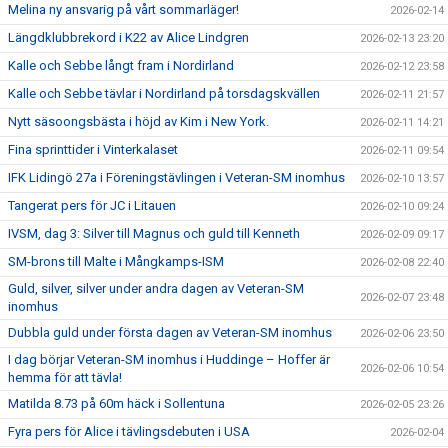
Melina ny ansvarig på vårt sommarläger!
2026-02-14
Längdklubbrekord i K22 av Alice Lindgren
2026-02-13 23:20
Kalle och Sebbe långt fram i Nordirland
2026-02-12 23:58
Kalle och Sebbe tävlar i Nordirland på torsdagskvällen
2026-02-11 21:57
Nytt säsoongsbästa i höjd av Kim i New York.
2026-02-11 14:21
Fina sprinttider i Vinterkalaset
2026-02-11 09:54
IFK Lidingö 27a i Föreningstävlingen i Veteran-SM inomhus
2026-02-10 13:57
Tangerat pers för JC i Litauen
2026-02-10 09:24
IVSM, dag 3: Silver till Magnus och guld till Kenneth
2026-02-09 09:17
SM-brons till Malte i Mångkamps-ISM
2026-02-08 22:40
Guld, silver, silver under andra dagen av Veteran-SM
2026-02-07 23:48
inomhus
Dubbla guld under första dagen av Veteran-SM inomhus
2026-02-06 23:50
I dag börjar Veteran-SM inomhus i Huddinge – Hoffer är
2026-02-06 10:54
hemma för att tävla!
Matilda 8.73 på 60m häck i Sollentuna
2026-02-05 23:26
Fyra pers för Alice i tävlingsdebuten i USA
2026-02-04