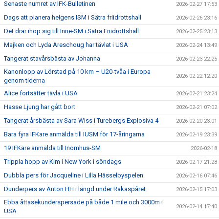
Senaste numret av IFK-Bulletinen
2026-02-27 17:53
Dags att planera helgens ISM i Sätra friidrottshall
2026-02-26 23:16
Det drar ihop sig till Inne-SM i Sätra Friidrottshall
2026-02-25 23:13
Majken och Lyda Areschoug har tävlat i USA
2026-02-24 13:49
Tangerat stavårsbästa av Johanna
2026-02-23 22:25
Kanonlopp av Lörstad på 10 km – U20-tvåa i Europa
2026-02-22 12:20
genom tiderna
Alice fortsätter tävla i USA
2026-02-21 23:24
Hasse Ljung har gått bort
2026-02-21 07:02
Tangerat årsbästa av Sara Wiss i Turebergs Explosiva 4
2026-02-20 23:01
Bara fyra IFKare anmälda till IUSM för 17-åringarna
2026-02-19 23:39
19 IFKare anmälda till Inomhus-SM
2026-02-18
Trippla hopp av Kim i New York i söndags
2026-02-17 21:28
Dubbla pers för Jacqueline i Lilla Hässelbyspelen
2026-02-16 07:46
Dunderpers av Anton HH i längd under Rakaspåret
2026-02-15 17:03
Ebba åttasekunderspersade på både 1 mile och 3000m i
2026-02-14 17:40
USA