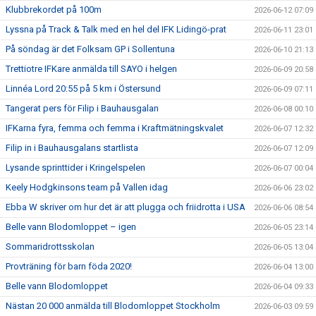
Klubbrekordet på 100m
2026-06-12 07:09
Lyssna på Track & Talk med en hel del IFK Lidingö-prat
2026-06-11 23:01
På söndag är det Folksam GP i Sollentuna
2026-06-10 21:13
Trettiotre IFKare anmälda till SAYO i helgen
2026-06-09 20:58
Linnéa Lord 20:55 på 5 km i Östersund
2026-06-09 07:11
Tangerat pers för Filip i Bauhausgalan
2026-06-08 00:10
IFKarna fyra, femma och femma i Kraftmätningskvalet
2026-06-07 12:32
Filip in i Bauhausgalans startlista
2026-06-07 12:09
Lysande sprinttider i Kringelspelen
2026-06-07 00:04
Keely Hodgkinsons team på Vallen idag
2026-06-06 23:02
Ebba W skriver om hur det är att plugga och friidrotta i USA
2026-06-06 08:54
Belle vann Blodomloppet – igen
2026-06-05 23:14
Sommaridrottsskolan
2026-06-05 13:04
Provträning för barn föda 2020!
2026-06-04 13:00
Belle vann Blodomloppet
2026-06-04 09:33
Nästan 20 000 anmälda till Blodomloppet Stockholm
2026-06-03 09:59