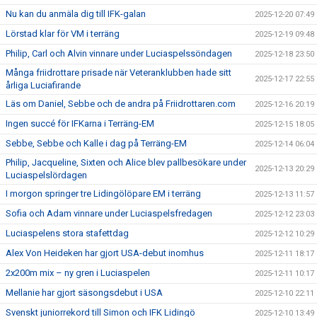
Nu kan du anmäla dig till IFK-galan
2025-12-20 07:49
Lörstad klar för VM i terräng
2025-12-19 09:48
Philip, Carl och Alvin vinnare under Luciaspelssöndagen
2025-12-18 23:50
Många friidrottare prisade när Veteranklubben hade sitt
2025-12-17 22:55
årliga Luciafirande
Läs om Daniel, Sebbe och de andra på Friidrottaren.com
2025-12-16 20:19
Ingen succé för IFKarna i Terräng-EM
2025-12-15 18:05
Sebbe, Sebbe och Kalle i dag på Terräng-EM
2025-12-14 06:04
Philip, Jacqueline, Sixten och Alice blev pallbesökare under
2025-12-13 20:29
Luciaspelslördagen
I morgon springer tre Lidingölöpare EM i terräng
2025-12-13 11:57
Sofia och Adam vinnare under Luciaspelsfredagen
2025-12-12 23:03
Luciaspelens stora stafettdag
2025-12-12 10:29
Alex Von Heideken har gjort USA-debut inomhus
2025-12-11 18:17
2x200m mix – ny gren i Luciaspelen
2025-12-11 10:17
Mellanie har gjort säsongsdebut i USA
2025-12-10 22:11
Svenskt juniorrekord till Simon och IFK Lidingö
2025-12-10 13:49