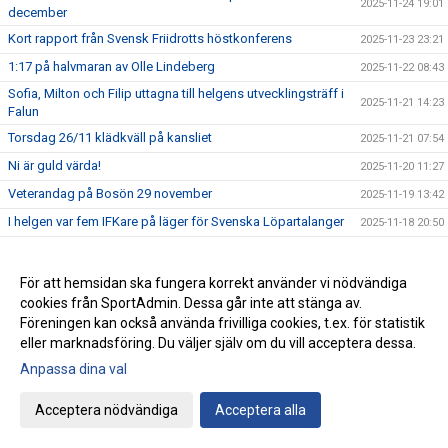
2025-11-24 19:01
december
Kort rapport från Svensk Friidrotts höstkonferens
2025-11-23 23:21
1:17 på halvmaran av Olle Lindeberg
2025-11-22 08:43
Sofia, Milton och Filip uttagna till helgens utvecklingsträff i
2025-11-21 14:23
Falun
Torsdag 26/11 klädkväll på kansliet
2025-11-21 07:54
Ni är guld värda!
2025-11-20 11:27
Veterandag på Bosön 29 november
2025-11-19 13:42
I helgen var fem IFKare på läger för Svenska Löpartalanger
2025-11-18 20:50
Grattis grabbar - ni är klara för Lag SM-finalen utan att ens
2025-11-17 13:55
ha tävla om det!!
För att hemsidan ska fungera korrekt använder vi nödvändiga
Glitter – IFK-galans tema
2025-11-16 21:18
cookies från SportAdmin. Dessa går inte att stänga av.
Staffan skriver på Friidrottstorget om att friidrotten tappar i
Föreningen kan också använda frivilliga cookies, t.ex. för statistik
2025-11-15 12:07
antalet utövare
eller marknadsföring. Du väljer själv om du vill acceptera dessa.
Grattis Kalle, Sebbe och Sebbe till uttagningen till EM i
Anpassa dina val
2025-11-14 11:15
terräng
Klädprovning och julkampanj!
2025-11-13 07:00
Acceptera nödvändiga
Acceptera alla
Luciaspelen 12-14 december
2025-11-12 09:03