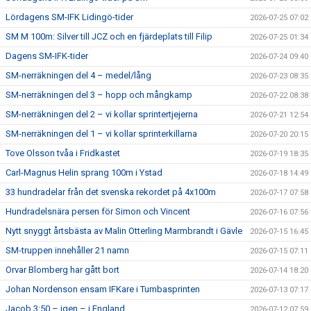
Lördagens SM-IFK Lidingö-tider
2026-07-25 07:02
SM M 100m: Silver till JCZ och en fjärdeplats till Filip
2026-07-25 01:34
Dagens SM-IFK-tider
2026-07-24 09:40
SM-nerräkningen del 4 – medel/lång
2026-07-23 08:35
SM-nerräkningen del 3 – hopp och mångkamp
2026-07-22 08:38
SM-nerräkningen del 2 – vi kollar sprintertjejerna
2026-07-21 12:54
SM-nerräkningen del 1 – vi kollar sprinterkillarna
2026-07-20 20:15
Tove Olsson tvåa i Fridkastet
2026-07-19 18:35
Carl-Magnus Helin sprang 100m i Ystad
2026-07-18 14:49
33 hundradelar från det svenska rekordet på 4x100m
2026-07-17 07:58
Hundradelsnära persen för Simon och Vincent
2026-07-16 07:56
Nytt snyggt årtsbästa av Malin Otterling Marmbrandt i Gävle
2026-07-15 16:45
SM-truppen innehåller 21 namn
2026-07-15 07:11
Orvar Blomberg har gått bort
2026-07-14 18:20
Johan Nordenson ensam IFKare i Tumbasprinten
2026-07-13 07:17
Jacob 3:50 – igen – i England
2026-07-12 07:59