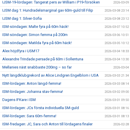
IJSM-19-lördagen: Tangerat pers av William i P19-försöken
2026-03-09
IJSM dag 1: Hundradelsmarginal gav 60m-guld till Filip
2026-03-08 23:14
IJSM dag 1: Silver-Sofia
2026-03-08 23:12
ISM-söndagen: Malte fyra på 60m häck!
2026-03-07 10:52
ISM-söndagen: Simon femma på 200m
2026-03-06 10:51
ISM-söndagen: Matilda fyra på 60m häck!
2026-03-05 10:12
Alex höjdfyra i USM17
2026-03-04 18:33
Alexandre Trindade persade på 60m i Sollentuna
2026-03-04 13:30
Mellanies näst snabbaste 200ing – so far
2026-03-04
Nytt längdklubgrekord av Alice Lindgren Engelblom i USA
2026-03-03 21:34
ISM-lördagen: Anton längd-femma!
2026-03-03 08:14
ISM-lördagen: Johanna stav-femma!
2026-03-02 09:00
Dagens IFKare i ISM
2026-03-01 09:50
ISM-lördagen: JCs första individuella SM-guld
2026-03-01 08:16
ISM-lördagen: Sara 60m-femma!
2026-03-01 08:13
ISM-fredagen: JC, Sara och Anton till lördagens finaler
2026-02-28