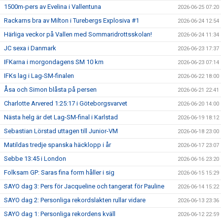
1500m-pers av Evelina i Vallentuna
2026-06-25 07:20
Rackarns bra av Milton i Turebergs Explosiva #1
2026-06-24 12:54
Härliga veckor på Vallen med Sommaridrottsskolan!
2026-06-24 11:34
JC sexa i Danmark
2026-06-23 17:37
IFKarna i morgondagens SM 10 km
2026-06-23 07:14
IFKs lag i Lag-SM-finalen
2026-06-22 18:00
Åsa och Simon blåsta på persen
2026-06-21 22:41
Charlotte Arvered 1:25:17 i Göteborgsvarvet
2026-06-20 14:00
Nästa helg är det Lag-SM-final i Karlstad
2026-06-19 18:12
Sebastian Lörstad uttagen till Junior-VM
2026-06-18 23:00
Matildas tredje spanska häcklopp i år
2026-06-17 23:07
Sebbe 13:45 i London
2026-06-16 23:20
Folksam GP: Saras fina form håller i sig
2026-06-15 15:29
SAYO dag 3: Pers för Jacqueline och tangerat för Pauline
2026-06-14 15:22
SAYO dag 2: Personliga rekordslakten rullar vidare
2026-06-13 23:36
SAYO dag 1: Personliga rekordens kväll
2026-06-12 22:59