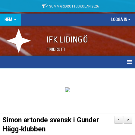
SOMMARIDROTTSSKOLAN 2026
HEM
LOGGA IN
IFK LIDINGÖ
FRIIDROTT
NYHETER
DOKUMENT
Simon artonde svensk i Gunder
<
>
Hägg-klubben