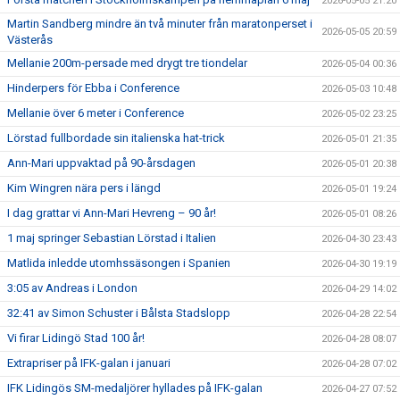
2026-05-05 21:20
Martin Sandberg mindre än två minuter från maratonperset i
2026-05-05 20:59
Västerås
Mellanie 200m-persade med drygt tre tiondelar
2026-05-04 00:36
Hinderpers för Ebba i Conference
2026-05-03 10:48
Mellanie över 6 meter i Conference
2026-05-02 23:25
Lörstad fullbordade sin italienska hat-trick
2026-05-01 21:35
Ann-Mari uppvaktad på 90-årsdagen
2026-05-01 20:38
Kim Wingren nära pers i längd
2026-05-01 19:24
I dag grattar vi Ann-Mari Hevreng – 90 år!
2026-05-01 08:26
1 maj springer Sebastian Lörstad i Italien
2026-04-30 23:43
Matlida inledde utomhssäsongen i Spanien
2026-04-30 19:19
3:05 av Andreas i London
2026-04-29 14:02
32:41 av Simon Schuster i Bålsta Stadslopp
2026-04-28 22:54
Vi firar Lidingö Stad 100 år!
2026-04-28 08:07
Extrapriser på IFK-galan i januari
2026-04-28 07:02
IFK Lidingös SM-medaljörer hyllades på IFK-galan
2026-04-27 07:52