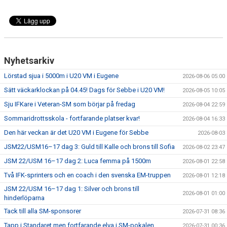
Nyhetsarkiv
Lörstad sjua i 5000m i U20 VM i Eugene
2026-08-06 05:00
Sätt väckarklockan på 04.45! Dags för Sebbe i U20 VM!
2026-08-05 10:05
Sju IFKare i Veteran-SM som börjar på fredag
2026-08-04 22:59
Sommaridrottsskola - fortfarande platser kvar!
2026-08-04 16:33
Den här veckan är det U20 VM i Eugene för Sebbe
2026-08-03
JSM22/USM16–17 dag 3: Guld till Kalle och brons till Sofia
2026-08-02 23:47
JSM 22/USM 16–17 dag 2: Luca femma på 1500m
2026-08-01 22:58
Två IFK-sprinters och en coach i den svenska EM-truppen
2026-08-01 12:18
JSM 22/USM 16–17 dag 1: Silver och brons till
2026-08-01 01:00
hinderlöparna
Tack till alla SM-sponsorer
2026-07-31 08:36
Tapp i Standaret men fortfarande elva i SM-pokalen
2026-07-31 00:36