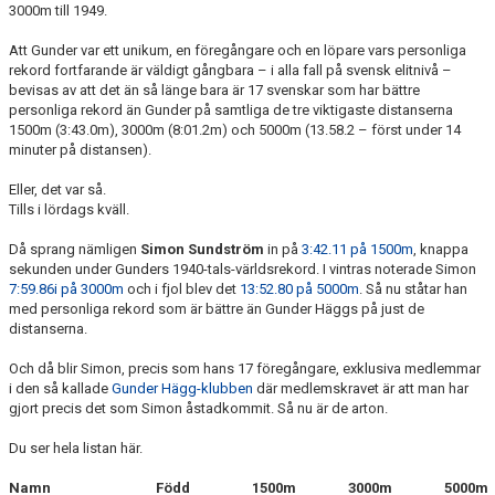
3000m till 1949.
Att Gunder var ett unikum, en föregångare och en löpare vars personliga
rekord fortfarande är väldigt gångbara – i alla fall på svensk elitnivå –
bevisas av att det än så länge bara är 17 svenskar som har bättre
personliga rekord än Gunder på samtliga de tre viktigaste distanserna
1500m (3:43.0m), 3000m (8:01.2m) och 5000m (13.58.2 – först under 14
minuter på distansen).
Eller, det var så.
Tills i lördags kväll.
Då sprang nämligen
Simon Sundström
in på
3:42.11 på 1500m
, knappa
sekunden under Gunders 1940-tals-världsrekord. I vintras noterade Simon
7:59.86i på 3000m
och i fjol blev det
13:52.80 på 5000m
. Så nu ståtar han
med personliga rekord som är bättre än Gunder Häggs på just de
distanserna.
Och då blir Simon, precis som hans 17 föregångare, exklusiva medlemmar
i den så kallade
Gunder Hägg-klubben
där medlemskravet är att man har
gjort precis det som Simon åstadkommit. Så nu är de arton.
Du ser hela listan här.
Namn
Född
1500m
3000m
5000m