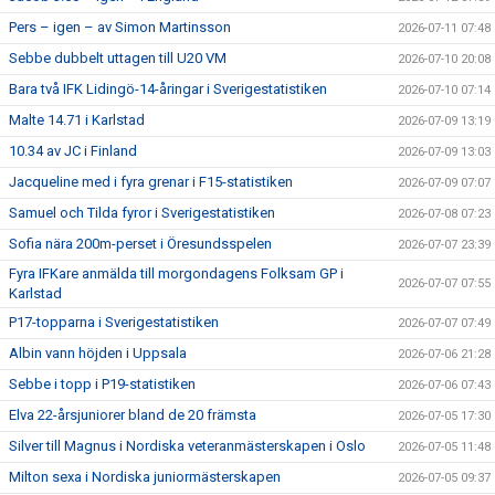
Pers – igen – av Simon Martinsson
2026-07-11 07:48
Sebbe dubbelt uttagen till U20 VM
2026-07-10 20:08
Bara två IFK Lidingö-14-åringar i Sverigestatistiken
2026-07-10 07:14
Malte 14.71 i Karlstad
2026-07-09 13:19
10.34 av JC i Finland
2026-07-09 13:03
Jacqueline med i fyra grenar i F15-statistiken
2026-07-09 07:07
Samuel och Tilda fyror i Sverigestatistiken
2026-07-08 07:23
Sofia nära 200m-perset i Öresundsspelen
2026-07-07 23:39
Fyra IFKare anmälda till morgondagens Folksam GP i
2026-07-07 07:55
Karlstad
P17-topparna i Sverigestatistiken
2026-07-07 07:49
Albin vann höjden i Uppsala
2026-07-06 21:28
Sebbe i topp i P19-statistiken
2026-07-06 07:43
Elva 22-årsjuniorer bland de 20 främsta
2026-07-05 17:30
Silver till Magnus i Nordiska veteranmästerskapen i Oslo
2026-07-05 11:48
Milton sexa i Nordiska juniormästerskapen
2026-07-05 09:37