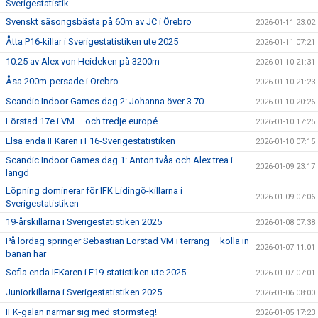
Sverigestatistik
Svenskt säsongsbästa på 60m av JC i Örebro
2026-01-11 23:02
Åtta P16-killar i Sverigestatistiken ute 2025
2026-01-11 07:21
10:25 av Alex von Heideken på 3200m
2026-01-10 21:31
Åsa 200m-persade i Örebro
2026-01-10 21:23
Scandic Indoor Games dag 2: Johanna över 3.70
2026-01-10 20:26
Lörstad 17e i VM – och tredje europé
2026-01-10 17:25
Elsa enda IFKaren i F16-Sverigestatistiken
2026-01-10 07:15
Scandic Indoor Games dag 1: Anton tvåa och Alex trea i
2026-01-09 23:17
längd
Löpning dominerar för IFK Lidingö-killarna i
2026-01-09 07:06
Sverigestatistiken
19-årskillarna i Sverigestatistiken 2025
2026-01-08 07:38
På lördag springer Sebastian Lörstad VM i terräng – kolla in
2026-01-07 11:01
banan här
Sofia enda IFKaren i F19-statistiken ute 2025
2026-01-07 07:01
Juniorkillarna i Sverigestatistiken 2025
2026-01-06 08:00
IFK-galan närmar sig med stormsteg!
2026-01-05 17:23