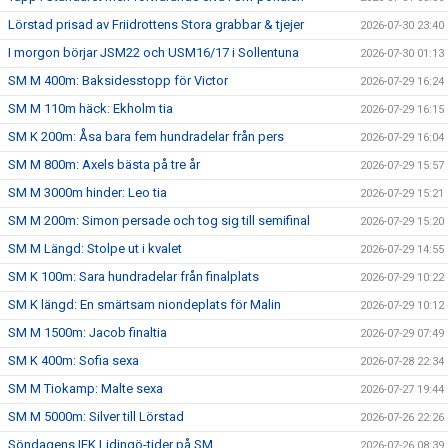
Lörstad prisad av Friidrottens Stora grabbar & tjejer
2026-07-30 23:40
I morgon börjar JSM22 och USM16/17 i Sollentuna
2026-07-30 01:13
SM M 400m: Baksidesstopp för Victor
2026-07-29 16:24
SM M 110m häck: Ekholm tia
2026-07-29 16:15
SM K 200m: Åsa bara fem hundradelar från pers
2026-07-29 16:04
SM M 800m: Axels bästa på tre år
2026-07-29 15:57
SM M 3000m hinder: Leo tia
2026-07-29 15:21
SM M 200m: Simon persade och tog sig till semifinal
2026-07-29 15:20
SM M Längd: Stolpe ut i kvalet
2026-07-29 14:55
SM K 100m: Sara hundradelar från finalplats
2026-07-29 10:22
SM K längd: En smärtsam niondeplats för Malin
2026-07-29 10:12
SM M 1500m: Jacob finaltia
2026-07-29 07:49
SM K 400m: Sofia sexa
2026-07-28 22:34
SM M Tiokamp: Malte sexa
2026-07-27 19:44
SM M 5000m: Silver till Lörstad
2026-07-26 22:26
Söndagens IFK Lidingö-tider på SM
2026-07-26 08:39