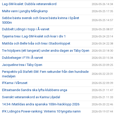
Lag-SM-kvalet: Dubbla veteranrekord
2026-05-26 14:34
Malte vann Ljungby Mångkamp
2026-05-25 17:35
Sebbe bästa svensk och Grace bästa kvinna i Spåret
2026-05-25 14:57
5000m
Dubbelt Lidingö i topp i Å-varvet
2026-05-25 08:07
Tjejerna trea i Lag-SM-kvalet och kvar i div 1
2026-05-24 23:14
Matilda och Belle tvåa och trea i Stadionloppet
2026-05-24 22:38
Tre höjdpers (ett tangerat) under andra dagen av Täby Open
2026-05-23 18:30
Dubbelseger i F19 i Å-varvet
2026-05-23 15:34
Jacqueline trea i Täby Open
2026-05-23 09:25
Perspektiv på Stafett-SM: Fem sekunder från den hundrade
2026-05-22 23:31
medaljen
IFKarna i Vårruset
2026-05-22 09:39
Elitsatsande Sandra ska lyfta klubbens unga
2026-05-21 11:47
Svenskt veteranrekord av Karina Liljedal
2026-05-21 11:33
14.34 i Matildas andra spanska 100m-häcklopp 2026
2026-05-20 22:46
IFK Lidingös Power-ranking: Vinterns 10 tyngsta namn
2026-05-19 07:44