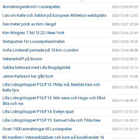
Anmälningsrekord i Luciaspelen
2025-12-09 09:09
Läs om Kalle och Sebbe på European Athletics webbplats
2025-12-08 12:45
Sex meter prick av Kim i längd
2025-12-07 23:58
Kim Wingren 7.36/13.22 i New York
2025-12-06 23:49
Slutspurten för Luciaspelsanmälan
2025-12-05 18:50
Sofie Lindevall persade på 10 km i London
2025-12-04 08:08
Veteranträff på Bosön
2025-12-03 08:21
Sebbe belönad med Lilla Bragdguldet
2025-12-02 15:14
Janne Karlsson har gått bort
2025-12-01 19:08
Lilla Lidingöloppet P12/F12: Philip två, Matilda trea och
2025-11-29 08:00
Belle fyra
Lilla Lidingöloppet P13/F13: Nils sexa och Hugo och Elliot
2025-11-28 08:31
åtta och nia
Lilla Lidingöloppet P14/F14: Evelyn sjua!
2025-11-27 07:29
Lilla Lidingöloppet P15/F15: Samuel tvåa och Tilda trea
2025-11-26 08:27
Snart 1500 anmälningar till Luciaspelen
2025-11-25 22:19
Bli medlem i Veteranklubben och kom på luciafirandet 16