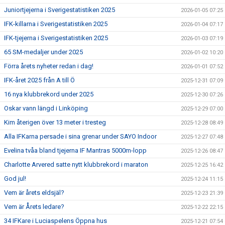
Juniortjejerna i Sverigestatistiken 2025
2026-01-05 07:25
IFK-killarna i Sverigestatistiken 2025
2026-01-04 07:17
IFK-tjejerna i Sverigestatistiken 2025
2026-01-03 07:19
65 SM-medaljer under 2025
2026-01-02 10:20
Förra årets nyheter redan i dag!
2026-01-01 07:52
IFK-året 2025 från A till Ö
2025-12-31 07:09
16 nya klubbrekord under 2025
2025-12-30 07:26
Oskar vann längd i Linköping
2025-12-29 07:00
Kim återigen över 13 meter i tresteg
2025-12-28 08:49
Alla IFKarna persade i sina grenar under SAYO Indoor
2025-12-27 07:48
Evelina tvåa bland tjejerna IF Mantras 5000m-lopp
2025-12-26 08:47
Charlotte Arvered satte nytt klubbrekord i maraton
2025-12-25 16:42
God jul!
2025-12-24 11:15
Vem är årets eldsjäl?
2025-12-23 21:39
Vem är Årets ledare?
2025-12-22 22:15
34 IFKare i Luciaspelens Öppna hus
2025-12-21 07:54