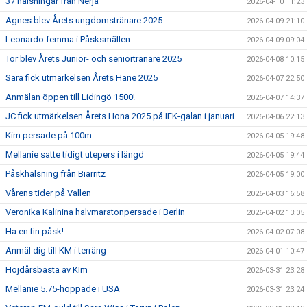
37 hälsningar från Nerja
2026-04-10 11:23
Agnes blev Årets ungdomstränare 2025
2026-04-09 21:10
Leonardo femma i Påsksmällen
2026-04-09 09:04
Tor blev Årets Junior- och seniortränare 2025
2026-04-08 10:15
Sara fick utmärkelsen Årets Hane 2025
2026-04-07 22:50
Anmälan öppen till Lidingö 1500!
2026-04-07 14:37
JC fick utmärkelsen Årets Hona 2025 på IFK-galan i januari
2026-04-06 22:13
Kim persade på 100m
2026-04-05 19:48
Mellanie satte tidigt utepers i längd
2026-04-05 19:44
Påskhälsning från Biarritz
2026-04-05 19:00
Vårens tider på Vallen
2026-04-03 16:58
Veronika Kalinina halvmaratonpersade i Berlin
2026-04-02 13:05
Ha en fin påsk!
2026-04-02 07:08
Anmäl dig till KM i terräng
2026-04-01 10:47
Höjdårsbästa av KIm
2026-03-31 23:28
Mellanie 5.75-hoppade i USA
2026-03-31 23:24