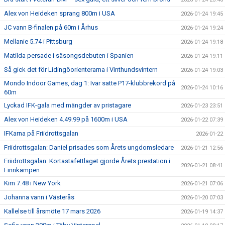
Alex von Heideken sprang 800m i USA
2026-01-24 19:45
JC vann B-finalen på 60m i Århus
2026-01-24 19:24
Mellanie 5.74 i Pittsburg
2026-01-24 19:18
Matilda persade i säsongsdebuten i Spanien
2026-01-24 19:11
Så gick det för Lidingöorienterarna i Vinthundsvintern
2026-01-24 19:03
Mondo Indoor Games, dag 1: Ivar satte P17-klubbrekord på
2026-01-24 10:16
60m
Lyckad IFK-gala med mängder av pristagare
2026-01-23 23:51
Alex von Heideken 4.49.99 på 1600m i USA
2026-01-22 07:39
IFKarna på Friidrottsgalan
2026-01-22
Friidrottsgalan: Daniel prisades som Årets ungdomsledare
2026-01-21 12:56
Friidrottsgalan: Kortastafettlaget gjorde Årets prestation i
2026-01-21 08:41
Finnkampen
Kim 7.48 i New York
2026-01-21 07:06
Johanna vann i Västerås
2026-01-20 07:03
Kallelse till årsmöte 17 mars 2026
2026-01-19 14:37