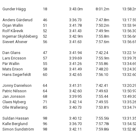
Gunder Hägg
18
3:43.0m
8:01.2m
13:58.2
Anders Gärderud
46
3:36.73
7:47.8m
13:17.5
Örjan Wallin
51
3:41.78
7:50.2m
13:53.9
Rolf Kårevik
52
3:41.43
7:49.9m
13:56.3
Ingemar Skyldeberg
52
3:42.9m
7:55.8m
13:56.6
Sievert Ahxner
56
3:41.63
7:57.6m
13:56.6
Dan Glans
47
3:41.94
7:42.24
13:22.1
Lars Ericsson
57
3:39.69
7:55.9m
13:39.7
Pär Wallin
55
3:41.26
7:55.86
13:34.6
Mats Erixon
58
3:41.49
7:48.20
13:24.3
Hans Segerfeldt
60
3:42.65
7:56.10
13:32.6
Jonny Danielson
64
3:41.31
7:42.41
13:20.2
Patric Nilsson
64
3:42.60
7:49.63
13:50.9
Jan Jonsson
68
3:39.95
7:55.44
13:49.3
Claes Nyberg
71
3:42.14
7:49.55
13:35.2
Olle Walleräng
85
3:40.73
7:53.81i
13:34.7
Suldan Hassan
98
3:40.12
7:55.56i
13:31.3
Kalle Berglund
96
3:36.70
7:57.78i
13:54.5
Simon Sundström
98
3:42.11
7:59.86i
13:52.8