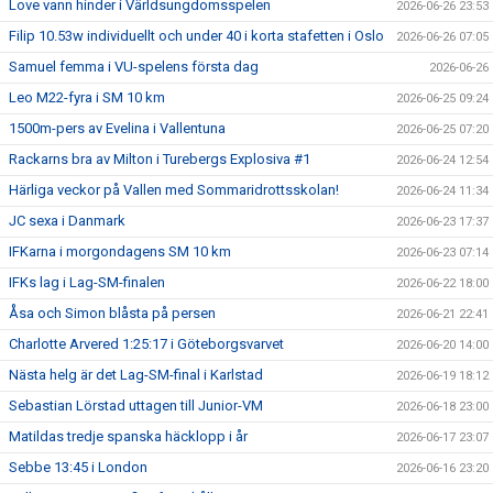
Love vann hinder i Världsungdomsspelen
2026-06-26 23:53
Filip 10.53w individuellt och under 40 i korta stafetten i Oslo
2026-06-26 07:05
Samuel femma i VU-spelens första dag
2026-06-26
Leo M22-fyra i SM 10 km
2026-06-25 09:24
1500m-pers av Evelina i Vallentuna
2026-06-25 07:20
Rackarns bra av Milton i Turebergs Explosiva #1
2026-06-24 12:54
Härliga veckor på Vallen med Sommaridrottsskolan!
2026-06-24 11:34
JC sexa i Danmark
2026-06-23 17:37
IFKarna i morgondagens SM 10 km
2026-06-23 07:14
IFKs lag i Lag-SM-finalen
2026-06-22 18:00
Åsa och Simon blåsta på persen
2026-06-21 22:41
Charlotte Arvered 1:25:17 i Göteborgsvarvet
2026-06-20 14:00
Nästa helg är det Lag-SM-final i Karlstad
2026-06-19 18:12
Sebastian Lörstad uttagen till Junior-VM
2026-06-18 23:00
Matildas tredje spanska häcklopp i år
2026-06-17 23:07
Sebbe 13:45 i London
2026-06-16 23:20