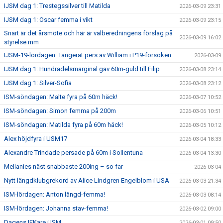
IJSM dag 1: Trestegssilver till Matilda
2026-03-09 23:31
IJSM dag 1: Oscar femma i vikt
2026-03-09 23:15
Snart är det årsmöte och här är valberedningens förslag på
2026-03-09 16:02
styrelse mm
IJSM-19-lördagen: Tangerat pers av William i P19-försöken
2026-03-09
IJSM dag 1: Hundradelsmarginal gav 60m-guld till Filip
2026-03-08 23:14
IJSM dag 1: Silver-Sofia
2026-03-08 23:12
ISM-söndagen: Malte fyra på 60m häck!
2026-03-07 10:52
ISM-söndagen: Simon femma på 200m
2026-03-06 10:51
ISM-söndagen: Matilda fyra på 60m häck!
2026-03-05 10:12
Alex höjdfyra i USM17
2026-03-04 18:33
Alexandre Trindade persade på 60m i Sollentuna
2026-03-04 13:30
Mellanies näst snabbaste 200ing – so far
2026-03-04
Nytt längdklubgrekord av Alice Lindgren Engelblom i USA
2026-03-03 21:34
ISM-lördagen: Anton längd-femma!
2026-03-03 08:14
ISM-lördagen: Johanna stav-femma!
2026-03-02 09:00
Dagens IFKare i ISM
2026-03-01 09:50