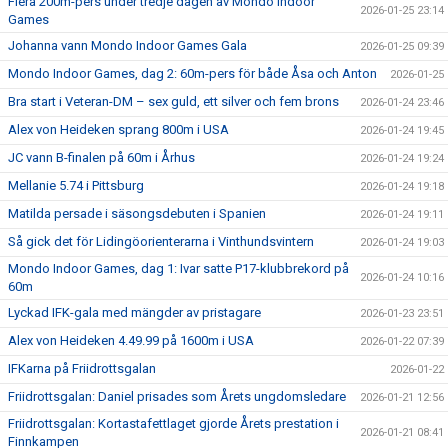
Flera 200m-pers under tredje dagen av Mondo Indoor
2026-01-25 23:14
Games
Johanna vann Mondo Indoor Games Gala
2026-01-25 09:39
Mondo Indoor Games, dag 2: 60m-pers för både Åsa och Anton
2026-01-25
Bra start i Veteran-DM – sex guld, ett silver och fem brons
2026-01-24 23:46
Alex von Heideken sprang 800m i USA
2026-01-24 19:45
JC vann B-finalen på 60m i Århus
2026-01-24 19:24
Mellanie 5.74 i Pittsburg
2026-01-24 19:18
Matilda persade i säsongsdebuten i Spanien
2026-01-24 19:11
Så gick det för Lidingöorienterarna i Vinthundsvintern
2026-01-24 19:03
Mondo Indoor Games, dag 1: Ivar satte P17-klubbrekord på
2026-01-24 10:16
60m
Lyckad IFK-gala med mängder av pristagare
2026-01-23 23:51
Alex von Heideken 4.49.99 på 1600m i USA
2026-01-22 07:39
IFKarna på Friidrottsgalan
2026-01-22
Friidrottsgalan: Daniel prisades som Årets ungdomsledare
2026-01-21 12:56
Friidrottsgalan: Kortastafettlaget gjorde Årets prestation i
2026-01-21 08:41
Finnkampen