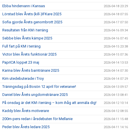
Ebba hindervann i Kansas
2026-04-18 23:29
Lörstad blev Årets (kill-)IFKare 2025
2026-04-18 07:55
Sofia gjorde Årets genombrott 2025
2026-04-17 07:50
Resultaten från KM i terräng
2026-04-16 09:34
Sebbe blev Årets kämpe 2025
2026-04-16 07:45
Full fart på KM i terräng
2026-04-15 23:38
Victor blev Årets funktionär 2025
2026-04-15 07:36
PaprICA loppet 23 maj
2026-04-14 13:53
Karina blev Årets barntränare 2025
2026-04-14 07:30
Kim utedebuterade i Troy
2026-04-14 07:29
Träningsdag på Bosön 12 april för veteraner!
2026-04-13 09:57
Daniel blev Årets ungdomstränare 2025
2026-04-13 08:41
På onsdag är det KM i terräng – kom ihåg att anmäla dig!
2026-04-12 10:14
Kaddy blev Årets motiverare
2026-04-12 08:55
200m-pers redan i årsdebuten för Mellanie
2026-04-11 15:48
Peder blev Årets ledare 2025
2026-04-11 14:16