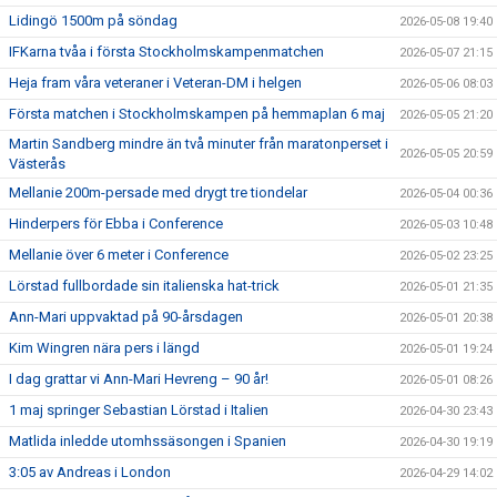
Lidingö 1500m på söndag
2026-05-08 19:40
IFKarna tvåa i första Stockholmskampenmatchen
2026-05-07 21:15
Heja fram våra veteraner i Veteran-DM i helgen
2026-05-06 08:03
Första matchen i Stockholmskampen på hemmaplan 6 maj
2026-05-05 21:20
Martin Sandberg mindre än två minuter från maratonperset i
2026-05-05 20:59
Västerås
Mellanie 200m-persade med drygt tre tiondelar
2026-05-04 00:36
Hinderpers för Ebba i Conference
2026-05-03 10:48
Mellanie över 6 meter i Conference
2026-05-02 23:25
Lörstad fullbordade sin italienska hat-trick
2026-05-01 21:35
Ann-Mari uppvaktad på 90-årsdagen
2026-05-01 20:38
Kim Wingren nära pers i längd
2026-05-01 19:24
I dag grattar vi Ann-Mari Hevreng – 90 år!
2026-05-01 08:26
1 maj springer Sebastian Lörstad i Italien
2026-04-30 23:43
Matlida inledde utomhssäsongen i Spanien
2026-04-30 19:19
3:05 av Andreas i London
2026-04-29 14:02