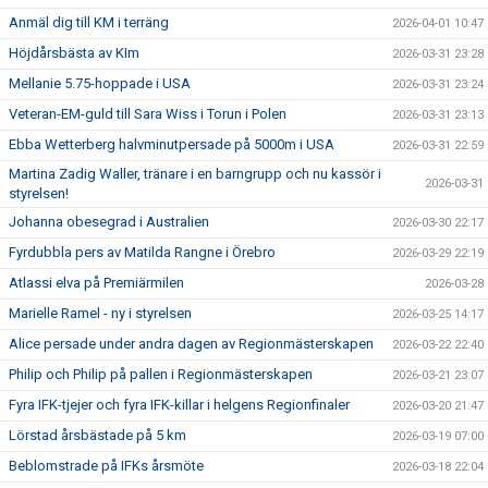
Anmäl dig till KM i terräng
2026-04-01 10:47
Höjdårsbästa av KIm
2026-03-31 23:28
Mellanie 5.75-hoppade i USA
2026-03-31 23:24
Veteran-EM-guld till Sara Wiss i Torun i Polen
2026-03-31 23:13
Ebba Wetterberg halvminutpersade på 5000m i USA
2026-03-31 22:59
Martina Zadig Waller, tränare i en barngrupp och nu kassör i
2026-03-31
styrelsen!
Johanna obesegrad i Australien
2026-03-30 22:17
Fyrdubbla pers av Matilda Rangne i Örebro
2026-03-29 22:19
Atlassi elva på Premiärmilen
2026-03-28
Marielle Ramel - ny i styrelsen
2026-03-25 14:17
Alice persade under andra dagen av Regionmästerskapen
2026-03-22 22:40
Philip och Philip på pallen i Regionmästerskapen
2026-03-21 23:07
Fyra IFK-tjejer och fyra IFK-killar i helgens Regionfinaler
2026-03-20 21:47
Lörstad årsbästade på 5 km
2026-03-19 07:00
Beblomstrade på IFKs årsmöte
2026-03-18 22:04