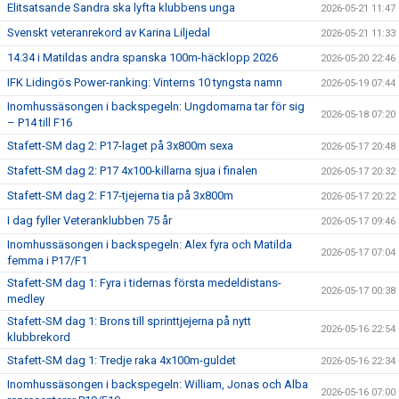
Elitsatsande Sandra ska lyfta klubbens unga
2026-05-21 11:47
Svenskt veteranrekord av Karina Liljedal
2026-05-21 11:33
14.34 i Matildas andra spanska 100m-häcklopp 2026
2026-05-20 22:46
IFK Lidingös Power-ranking: Vinterns 10 tyngsta namn
2026-05-19 07:44
Inomhussäsongen i backspegeln: Ungdomarna tar för sig
2026-05-18 07:20
– P14 till F16
Stafett-SM dag 2: P17-laget på 3x800m sexa
2026-05-17 20:48
Stafett-SM dag 2: P17 4x100-killarna sjua i finalen
2026-05-17 20:32
Stafett-SM dag 2: F17-tjejerna tia på 3x800m
2026-05-17 20:22
I dag fyller Veteranklubben 75 år
2026-05-17 09:46
Inomhussäsongen i backspegeln: Alex fyra och Matilda
2026-05-17 07:04
femma i P17/F1
Stafett-SM dag 1: Fyra i tidernas första medeldistans-
2026-05-17 00:38
medley
Stafett-SM dag 1: Brons till sprinttjejerna på nytt
2026-05-16 22:54
klubbrekord
Stafett-SM dag 1: Tredje raka 4x100m-guldet
2026-05-16 22:34
Inomhussäsongen i backspegeln: William, Jonas och Alba
2026-05-16 07:00