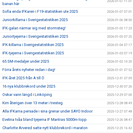
2026-01-07 11:01
banan här
Sofia enda IFKaren i F19-statistiken ute 2025
2026-01-07 07:01
Juniorkillarna i Sverigestatistiken 2025
2026-01-06 08:00
IFK-galan närmar sig med stormsteg!
2026-01-05 17:23
Juniortjejerna i Sverigestatistiken 2025
2026-01-05 07:25
IFK-killarna i Sverigestatistiken 2025
2026-01-04 07:17
IFK-tjejerna i Sverigestatistiken 2025
2026-01-03 07:19
65 SM-medaljer under 2025
2026-01-02 10:20
Förra årets nyheter redan i dag!
2026-01-01 07:52
IFK-året 2025 från A till Ö
2025-12-31 07:09
16 nya klubbrekord under 2025
2025-12-30 07:26
Oskar vann längd i Linköping
2025-12-29 07:00
Kim återigen över 13 meter i tresteg
2025-12-28 08:49
Alla IFKarna persade i sina grenar under SAYO Indoor
2025-12-27 07:48
Evelina tvåa bland tjejerna IF Mantras 5000m-lopp
2025-12-26 08:47
Charlotte Arvered satte nytt klubbrekord i maraton
2025-12-25 16:42