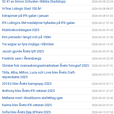
32:41 av Simon Schuster i Bålsta Stadslopp
2026-04-28 22:54
Vi firar Lidingö Stad 100 år!
2026-04-28 08:07
Extrapriser på IFK-galan i januari
2026-04-28 07:02
IFK Lidingös SM-medaljörer hyllades på IFK-galan
2026-04-27 07:52
Klubbrekordslagare 2025
2026-04-26 07:42
Kim persade i längd och på 100m
2026-04-25 21:05
Tre segrar av fyra möjliga i Vårmilen
2026-04-25 15:37
Jacob gjorde Årets lyft 2025
2026-04-25 07:36
Fredrick vann i Åkersberga
2026-04-24 22:59
Christer fick överraskningsutmärkelsen Årets fotograf 2025
2026-04-24 07:31
Tilda, Alba, Milton, Luca och Love blev Årets Craft-
2026-04-23 07:15
stipendiater 2025
2014:2 blev Årets barngrupp 2025
2026-04-22 07:11
Anthony blev Årets IFK-veteran 2025
2026-04-21 07:07
Mellanie med i Washburns stafettlag igen
2026-04-20 22:06
Karina blev Årets IFK-veteran 2025
2026-04-20 07:01
Sofia blev Årets (tjej-)IFKare 2025
2026-04-19 07:59