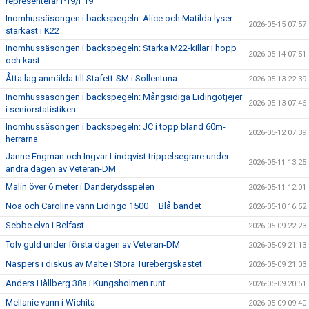
representerar P19/F19
Inomhussäsongen i backspegeln: Alice och Matilda lyser
2026-05-15 07:57
starkast i K22
Inomhussäsongen i backspegeln: Starka M22-killar i hopp
2026-05-14 07:51
och kast
Åtta lag anmälda till Stafett-SM i Sollentuna
2026-05-13 22:39
Inomhussäsongen i backspegeln: Mångsidiga Lidingötjejer
2026-05-13 07:46
i seniorstatistiken
Inomhussäsongen i backspegeln: JC i topp bland 60m-
2026-05-12 07:39
herrarna
Janne Engman och Ingvar Lindqvist trippelsegrare under
2026-05-11 13:25
andra dagen av Veteran-DM
Malin över 6 meter i Danderydsspelen
2026-05-11 12:01
Noa och Caroline vann Lidingö 1500 – Blå bandet
2026-05-10 16:52
Sebbe elva i Belfast
2026-05-09 22:23
Tolv guld under första dagen av Veteran-DM
2026-05-09 21:13
Näspers i diskus av Malte i Stora Turebergskastet
2026-05-09 21:03
Anders Hållberg 38a i Kungsholmen runt
2026-05-09 20:51
Mellanie vann i Wichita
2026-05-09 09:40