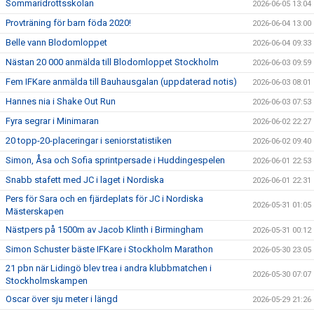
Sommaridrottsskolan
2026-06-05 13:04
Provträning för barn föda 2020!
2026-06-04 13:00
Belle vann Blodomloppet
2026-06-04 09:33
Nästan 20 000 anmälda till Blodomloppet Stockholm
2026-06-03 09:59
Fem IFKare anmälda till Bauhausgalan (uppdaterad notis)
2026-06-03 08:01
Hannes nia i Shake Out Run
2026-06-03 07:53
Fyra segrar i Minimaran
2026-06-02 22:27
20 topp-20-placeringar i seniorstatistiken
2026-06-02 09:40
Simon, Åsa och Sofia sprintpersade i Huddingespelen
2026-06-01 22:53
Snabb stafett med JC i laget i Nordiska
2026-06-01 22:31
Pers för Sara och en fjärdeplats för JC i Nordiska
2026-05-31 01:05
Mästerskapen
Nästpers på 1500m av Jacob Klinth i Birmingham
2026-05-31 00:12
Simon Schuster bäste IFKare i Stockholm Marathon
2026-05-30 23:05
21 pbn när Lidingö blev trea i andra klubbmatchen i
2026-05-30 07:07
Stockholmskampen
Oscar över sju meter i längd
2026-05-29 21:26