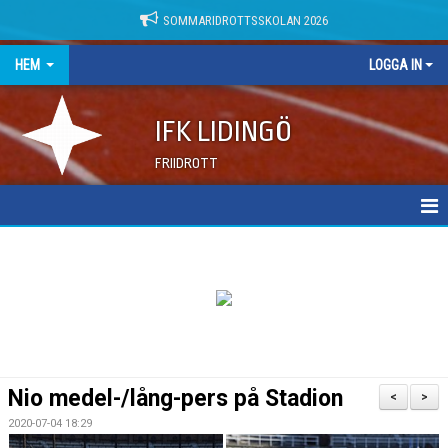
SOMMARIDROTTSSKOLAN 2026
HEM
LOGGA IN
IFK LIDINGÖ
FRIIDROTT
NYHETER
DOKUMENT
Nio medel-/lång-pers på Stadion
<
>
2020-07-04 18:29