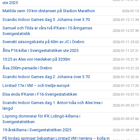
ute 2025
Matilda vann 10 km-distansen på Stadion Marathon
2026-01-13
Scandic Indoor Games dag 3: Johanna över 3.70
2026-01-12 11:34
Samuel och Tilda är våra två IFKare i 15-åringarnas
2026-01-12 07:30
Sverigestatistik
Svenskt säsongsbästa på 60m av JC i Örebro
2026-01-11 23:02
Åtta P16-killar i Sverigestatistiken ute 2025
2026-01-11 07:21
10:25 av Alex von Heideken på 3200m
2026-01-10 21:31
Åsa 200m-persade i Örebro
2026-01-10 21:23
Scandic Indoor Games dag 2: Johanna över 3.70
2026-01-10 20:26
Lörstad 17e i VM – och tredje europé
2026-01-10 17:25
Elsa enda IFKaren i F16-Sverigestatistiken
2026-01-10 07:15
Scandic Indoor Games dag 1: Anton tvåa och Alex trea i
2026-01-09 23:17
längd
Löpning dominerar för IFK Lidingö-killarna i
2026-01-09 07:06
Sverigestatistiken
19-årskillarna i Sverigestatistiken 2025
2026-01-08 07:38
På lördag springer Sebastian Lörstad VM i terräng – kolla in