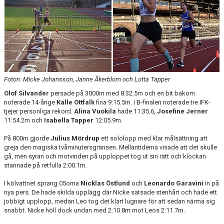
Foton: Micke Johansson, Janne Åkerblom och Lotta Tapper
Olof Silvander
persade på 3000m med 8:32.5m och en bit bakom
noterade 14-årige
Kalle
Ottfalk
fina 9:15.5m. I B-finalen noterade tre IFK-
tjejer personliga rekord.
Alina Vuokila
hade 11:35.6,
Josefine Jerner
11:54.2m och
Isabella Tapper
12:05.9m.
På 800m gjorde
Julius Mördrup
ett sololopp med klar målsättning att
greja den magiska tvåminutersgränsen. Mellantiderna visade att det skulle
gå, men syran och motvinden på upploppet tog ut sin rätt och klockan
stannade på retfulla 2:00.1m.
I kölvattnet sprang 05orna
Nicklas Östlund
och
Leonardo Garavini
in på
nya pers. De hade skilda upplägg där Nicke satsade stenhårt och hade ett
jobbigt upplopp, medan Leo tog det klart lugnare för att sedan närma sig
snabbt. Nicke höll dock undan med 2:10.8m mot Leos 2:11.7m.