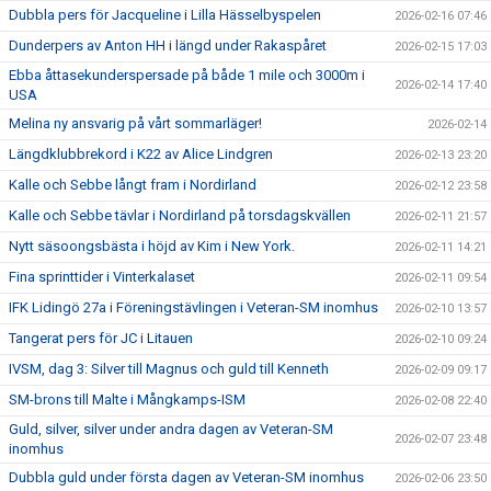
Dubbla pers för Jacqueline i Lilla Hässelbyspelen
2026-02-16 07:46
Dunderpers av Anton HH i längd under Rakaspåret
2026-02-15 17:03
Ebba åttasekunderspersade på både 1 mile och 3000m i
2026-02-14 17:40
USA
Melina ny ansvarig på vårt sommarläger!
2026-02-14
Längdklubbrekord i K22 av Alice Lindgren
2026-02-13 23:20
Kalle och Sebbe långt fram i Nordirland
2026-02-12 23:58
Kalle och Sebbe tävlar i Nordirland på torsdagskvällen
2026-02-11 21:57
Nytt säsoongsbästa i höjd av Kim i New York.
2026-02-11 14:21
Fina sprinttider i Vinterkalaset
2026-02-11 09:54
IFK Lidingö 27a i Föreningstävlingen i Veteran-SM inomhus
2026-02-10 13:57
Tangerat pers för JC i Litauen
2026-02-10 09:24
IVSM, dag 3: Silver till Magnus och guld till Kenneth
2026-02-09 09:17
SM-brons till Malte i Mångkamps-ISM
2026-02-08 22:40
Guld, silver, silver under andra dagen av Veteran-SM
2026-02-07 23:48
inomhus
Dubbla guld under första dagen av Veteran-SM inomhus
2026-02-06 23:50