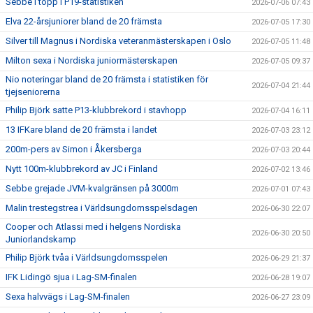
Sebbe i topp i P19-statistiken
2026-07-06 07:43
Elva 22-årsjuniorer bland de 20 främsta
2026-07-05 17:30
Silver till Magnus i Nordiska veteranmästerskapen i Oslo
2026-07-05 11:48
Milton sexa i Nordiska juniormästerskapen
2026-07-05 09:37
Nio noteringar bland de 20 främsta i statistiken för
2026-07-04 21:44
tjejseniorerna
Philip Björk satte P13-klubbrekord i stavhopp
2026-07-04 16:11
13 IFKare bland de 20 främsta i landet
2026-07-03 23:12
200m-pers av Simon i Åkersberga
2026-07-03 20:44
Nytt 100m-klubbrekord av JC i Finland
2026-07-02 13:46
Sebbe grejade JVM-kvalgränsen på 3000m
2026-07-01 07:43
Malin trestegstrea i Världsungdomsspelsdagen
2026-06-30 22:07
Cooper och Atlassi med i helgens Nordiska
2026-06-30 20:50
Juniorlandskamp
Philip Björk tvåa i Världsungdomsspelen
2026-06-29 21:37
IFK Lidingö sjua i Lag-SM-finalen
2026-06-28 19:07
Sexa halvvägs i Lag-SM-finalen
2026-06-27 23:09