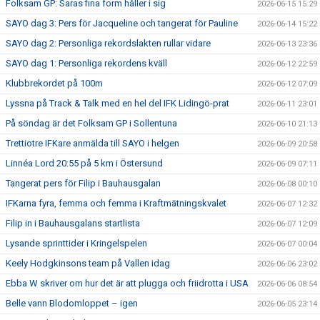
Folksam GP: Saras fina form håller i sig
2026-06-15 15:29
SAYO dag 3: Pers för Jacqueline och tangerat för Pauline
2026-06-14 15:22
SAYO dag 2: Personliga rekordslakten rullar vidare
2026-06-13 23:36
SAYO dag 1: Personliga rekordens kväll
2026-06-12 22:59
Klubbrekordet på 100m
2026-06-12 07:09
Lyssna på Track & Talk med en hel del IFK Lidingö-prat
2026-06-11 23:01
På söndag är det Folksam GP i Sollentuna
2026-06-10 21:13
Trettiotre IFKare anmälda till SAYO i helgen
2026-06-09 20:58
Linnéa Lord 20:55 på 5 km i Östersund
2026-06-09 07:11
Tangerat pers för Filip i Bauhausgalan
2026-06-08 00:10
IFKarna fyra, femma och femma i Kraftmätningskvalet
2026-06-07 12:32
Filip in i Bauhausgalans startlista
2026-06-07 12:09
Lysande sprinttider i Kringelspelen
2026-06-07 00:04
Keely Hodgkinsons team på Vallen idag
2026-06-06 23:02
Ebba W skriver om hur det är att plugga och friidrotta i USA
2026-06-06 08:54
Belle vann Blodomloppet – igen
2026-06-05 23:14