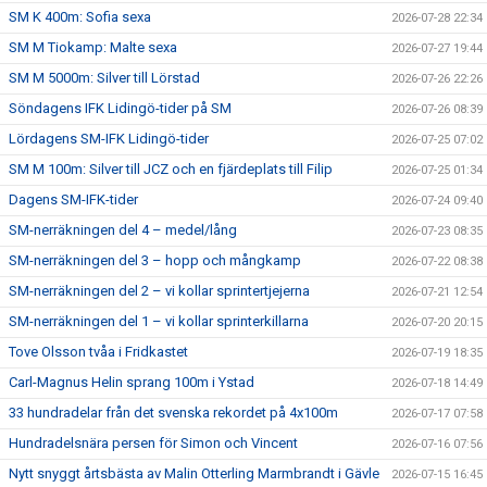
SM K 400m: Sofia sexa
2026-07-28 22:34
SM M Tiokamp: Malte sexa
2026-07-27 19:44
SM M 5000m: Silver till Lörstad
2026-07-26 22:26
Söndagens IFK Lidingö-tider på SM
2026-07-26 08:39
Lördagens SM-IFK Lidingö-tider
2026-07-25 07:02
SM M 100m: Silver till JCZ och en fjärdeplats till Filip
2026-07-25 01:34
Dagens SM-IFK-tider
2026-07-24 09:40
SM-nerräkningen del 4 – medel/lång
2026-07-23 08:35
SM-nerräkningen del 3 – hopp och mångkamp
2026-07-22 08:38
SM-nerräkningen del 2 – vi kollar sprintertjejerna
2026-07-21 12:54
SM-nerräkningen del 1 – vi kollar sprinterkillarna
2026-07-20 20:15
Tove Olsson tvåa i Fridkastet
2026-07-19 18:35
Carl-Magnus Helin sprang 100m i Ystad
2026-07-18 14:49
33 hundradelar från det svenska rekordet på 4x100m
2026-07-17 07:58
Hundradelsnära persen för Simon och Vincent
2026-07-16 07:56
Nytt snyggt årtsbästa av Malin Otterling Marmbrandt i Gävle
2026-07-15 16:45