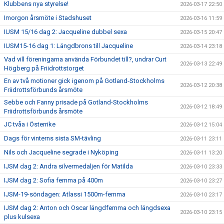
Klubbens nya styrelse!
2026-03-17 22:50
Imorgon årsmöte i Stadshuset
2026-03-16 11:59
IUSM 15/16 dag 2: Jacqueline dubbel sexa
2026-03-15 20:47
IUSM15-16 dag 1: Längdbrons till Jacqueline
2026-03-14 23:18
Vad vill föreningarna använda Förbundet till?, undrar Curt
2026-03-13 22:49
Högberg på Friidrottstorget
En av två motioner gick igenom på Gotland-Stockholms
2026-03-12 20:38
Friidrottsförbunds årsmöte
Sebbe och Fanny prisade på Gotland-Stockholms
2026-03-12 18:49
Friidrottsförbunds årsmöte
JC tvåa i Österrike
2026-03-12 15:04
Dags för vinterns sista SM-tävling
2026-03-11 23:11
Nils och Jacqueline segrade i Nyköping
2026-03-11 13:20
IJSM dag 2: Andra silvermedaljen för Matilda
2026-03-10 23:33
IJSM dag 2: Sofia femma på 400m
2026-03-10 23:27
IJSM-19-söndagen: Atlassi 1500m-femma
2026-03-10 23:17
IJSM dag 2: Anton och Oscar längdfemma och längdsexa
2026-03-10 23:15
plus kulsexa