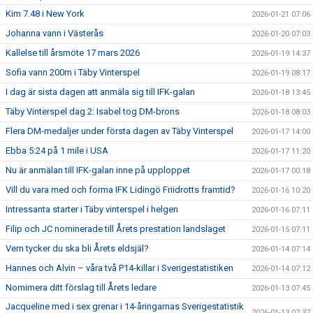
Kim 7.48 i New York
2026-01-21 07:06
Johanna vann i Västerås
2026-01-20 07:03
Kallelse till årsmöte 17 mars 2026
2026-01-19 14:37
Sofia vann 200m i Täby Vinterspel
2026-01-19 08:17
I dag är sista dagen att anmäla sig till IFK-galan
2026-01-18 13:45
Täby Vinterspel dag 2: Isabel tog DM-brons
2026-01-18 08:03
Flera DM-medaljer under första dagen av Täby Vinterspel
2026-01-17 14:00
Ebba 5:24 på 1 mile i USA
2026-01-17 11:20
Nu är anmälan till IFK-galan inne på upploppet
2026-01-17 00:18
Vill du vara med och forma IFK Lidingö Friidrotts framtid?
2026-01-16 10:20
Intressanta starter i Täby vinterspel i helgen
2026-01-16 07:11
Filip och JC nominerade till Årets prestation landslaget
2026-01-15 07:11
Vem tycker du ska bli Årets eldsjäl?
2026-01-14 07:14
Hannes och Alvin – våra två P14-killar i Sverigestatistiken
2026-01-14 07:12
Nomimera ditt förslag till Årets ledare
2026-01-13 07:45
Jacqueline med i sex grenar i 14-åringarnas Sverigestatistik
2026-01-13 07:37