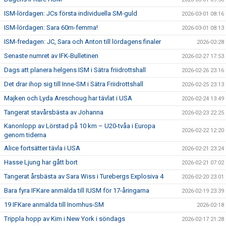
ISM-lördagen: JCs första individuella SM-guld
2026-03-01 08:16
ISM-lördagen: Sara 60m-femma!
2026-03-01 08:13
ISM-fredagen: JC, Sara och Anton till lördagens finaler
2026-02-28
Senaste numret av IFK-Bulletinen
2026-02-27 17:53
Dags att planera helgens ISM i Sätra friidrottshall
2026-02-26 23:16
Det drar ihop sig till Inne-SM i Sätra Friidrottshall
2026-02-25 23:13
Majken och Lyda Areschoug har tävlat i USA
2026-02-24 13:49
Tangerat stavårsbästa av Johanna
2026-02-23 22:25
Kanonlopp av Lörstad på 10 km – U20-tvåa i Europa
2026-02-22 12:20
genom tiderna
Alice fortsätter tävla i USA
2026-02-21 23:24
Hasse Ljung har gått bort
2026-02-21 07:02
Tangerat årsbästa av Sara Wiss i Turebergs Explosiva 4
2026-02-20 23:01
Bara fyra IFKare anmälda till IUSM för 17-åringarna
2026-02-19 23:39
19 IFKare anmälda till Inomhus-SM
2026-02-18
Trippla hopp av Kim i New York i söndags
2026-02-17 21:28