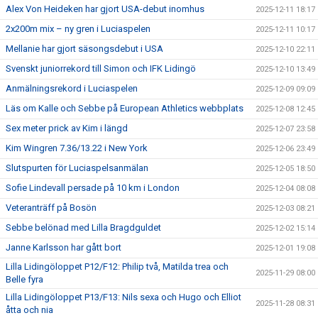
Alex Von Heideken har gjort USA-debut inomhus
2025-12-11 18:17
2x200m mix – ny gren i Luciaspelen
2025-12-11 10:17
Mellanie har gjort säsongsdebut i USA
2025-12-10 22:11
Svenskt juniorrekord till Simon och IFK Lidingö
2025-12-10 13:49
Anmälningsrekord i Luciaspelen
2025-12-09 09:09
Läs om Kalle och Sebbe på European Athletics webbplats
2025-12-08 12:45
Sex meter prick av Kim i längd
2025-12-07 23:58
Kim Wingren 7.36/13.22 i New York
2025-12-06 23:49
Slutspurten för Luciaspelsanmälan
2025-12-05 18:50
Sofie Lindevall persade på 10 km i London
2025-12-04 08:08
Veteranträff på Bosön
2025-12-03 08:21
Sebbe belönad med Lilla Bragdguldet
2025-12-02 15:14
Janne Karlsson har gått bort
2025-12-01 19:08
Lilla Lidingöloppet P12/F12: Philip två, Matilda trea och
2025-11-29 08:00
Belle fyra
Lilla Lidingöloppet P13/F13: Nils sexa och Hugo och Elliot
2025-11-28 08:31
åtta och nia