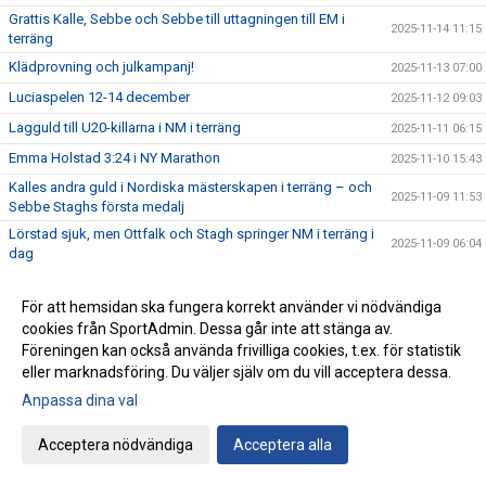
Grattis Kalle, Sebbe och Sebbe till uttagningen till EM i
2025-11-14 11:15
terräng
Klädprovning och julkampanj!
2025-11-13 07:00
Luciaspelen 12-14 december
2025-11-12 09:03
Lagguld till U20-killarna i NM i terräng
2025-11-11 06:15
Emma Holstad 3:24 i NY Marathon
2025-11-10 15:43
Kalles andra guld i Nordiska mästerskapen i terräng – och
2025-11-09 11:53
Sebbe Staghs första medalj
Lörstad sjuk, men Ottfalk och Stagh springer NM i terräng i
2025-11-09 06:04
dag
Evelina och Ida – två av IFKarna i Höstrusket
2025-11-08 21:14
För att hemsidan ska fungera korrekt använder vi nödvändiga
I morgon i Danmark – tre IFKare i Nordiska Mästerskapen i
2025-11-08 07:38
cookies från SportAdmin. Dessa går inte att stänga av.
terränglöpning
Föreningen kan också använda frivilliga cookies, t.ex. för statistik
Peter Woll fick Lasse Dahlstedts funktionärspris
2025-11-07 07:02
eller marknadsföring. Du väljer själv om du vill acceptera dessa.
Save the date – IFK-galan byter datum till 23 januari
2025-11-06 07:21
Anpassa dina val
17:25 av Alex von Heideken på 5000m
2025-11-05 22:37
Acceptera nödvändiga
Acceptera alla
Så nära var det maximal Daniel-utdelning
2025-11-04 22:56
Årets fjärde Bulle är ute nu
2025-11-03 07:22