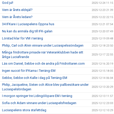
God jul!
2025-12-24 11:15
Vem är årets eldsjäl?
2025-12-23 21:39
Vem är Årets ledare?
2025-12-22 22:15
34 IFKare i Luciaspelens Öppna hus
2025-12-21 07:54
Nu kan du anmäla dig till IFK-galan
2025-12-20 07:49
Lörstad klar för VM i terräng
2025-12-19 09:48
Philip, Carl och Alvin vinnare under Luciaspelssöndagen
2025-12-18 23:50
Många friidrottare prisade när Veteranklubben hade sitt
2025-12-17 22:55
årliga Luciafirande
Läs om Daniel, Sebbe och de andra på Friidrottaren.com
2025-12-16 20:19
Ingen succé för IFKarna i Terräng-EM
2025-12-15 18:05
Sebbe, Sebbe och Kalle i dag på Terräng-EM
2025-12-14 06:04
Philip, Jacqueline, Sixten och Alice blev pallbesökare under
2025-12-13 20:29
Luciaspelslördagen
I morgon springer tre Lidingölöpare EM i terräng
2025-12-13 11:57
Sofia och Adam vinnare under Luciaspelsfredagen
2025-12-12 23:03
Luciaspelens stora stafettdag
2025-12-12 10:29