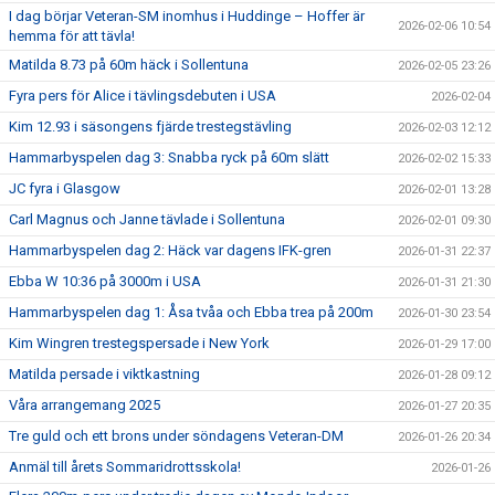
I dag börjar Veteran-SM inomhus i Huddinge – Hoffer är
2026-02-06 10:54
hemma för att tävla!
Matilda 8.73 på 60m häck i Sollentuna
2026-02-05 23:26
Fyra pers för Alice i tävlingsdebuten i USA
2026-02-04
Kim 12.93 i säsongens fjärde trestegstävling
2026-02-03 12:12
Hammarbyspelen dag 3: Snabba ryck på 60m slätt
2026-02-02 15:33
JC fyra i Glasgow
2026-02-01 13:28
Carl Magnus och Janne tävlade i Sollentuna
2026-02-01 09:30
Hammarbyspelen dag 2: Häck var dagens IFK-gren
2026-01-31 22:37
Ebba W 10:36 på 3000m i USA
2026-01-31 21:30
Hammarbyspelen dag 1: Åsa tvåa och Ebba trea på 200m
2026-01-30 23:54
Kim Wingren trestegspersade i New York
2026-01-29 17:00
Matilda persade i viktkastning
2026-01-28 09:12
Våra arrangemang 2025
2026-01-27 20:35
Tre guld och ett brons under söndagens Veteran-DM
2026-01-26 20:34
Anmäl till årets Sommaridrottsskola!
2026-01-26