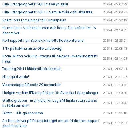
Lilla Lidingöloppet P14/F14: Evelyn sjua!
2025-11-27 07:29
Lilla Lidingöloppet P15/F15: Samuel tvåa och Tilda trea
2025-11-26 08:27
Snart 1500 anmälningar till Luciaspelen
2025-11-25 22:19
Bli medlem i Veteranklubben och kom på luciafirandet 16
2025-11-24 19:01
december
Kort rapport från Svensk Friidrotts höstkonferens
2025-11-23 23:21
1:17 på halvmaran av Olle Lindeberg
2025-11-22 08:43
Sofia, Milton och Filip uttagna till helgens utvecklingsträff i
2025-11-21 14:23
Falun
Torsdag 26/11 klädkväll på kansliet
2025-11-21 07:54
Ni är guld värda!
2025-11-20 11:27
Veterandag på Bosön 29 november
2025-11-19 13:42
I helgen var fem IFKare på läger för Svenska Löpartalanger
2025-11-18 20:50
Grattis grabbar - ni är klara för Lag SM-finalen utan att ens
2025-11-17 13:55
ha tävla om det!!
Glitter – IFK-galans tema
2025-11-16 21:18
Staffan skriver på Friidrottstorget om att friidrotten tappar i
2025-11-15 12:07
antalet utövare