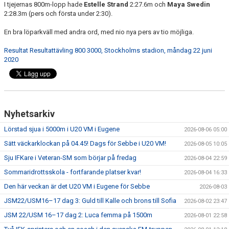
I tjejernas 800m-lopp hade
Estelle Strand
2:27.6m och
Maya Swedin
2:28.3m (pers och första under 2:30).
En bra löparkväll med andra ord, med nio nya pers av tio möjliga.
Resultat Resultattävling 800 3000, Stockholms stadion, måndag 22 juni
2020
Nyhetsarkiv
Lörstad sjua i 5000m i U20 VM i Eugene
2026-08-06 05:00
Sätt väckarklockan på 04.45! Dags för Sebbe i U20 VM!
2026-08-05 10:05
Sju IFKare i Veteran-SM som börjar på fredag
2026-08-04 22:59
Sommaridrottsskola - fortfarande platser kvar!
2026-08-04 16:33
Den här veckan är det U20 VM i Eugene för Sebbe
2026-08-03
JSM22/USM16–17 dag 3: Guld till Kalle och brons till Sofia
2026-08-02 23:47
JSM 22/USM 16–17 dag 2: Luca femma på 1500m
2026-08-01 22:58