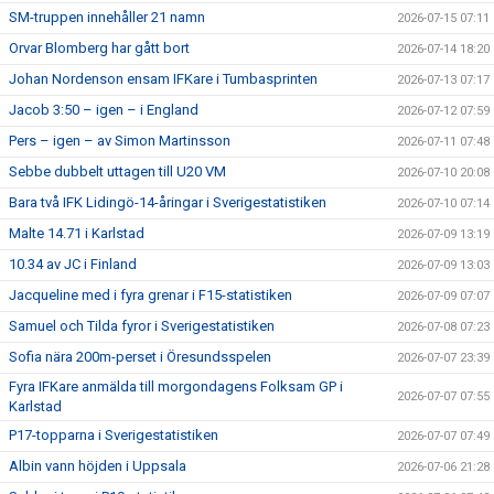
SM-truppen innehåller 21 namn
2026-07-15 07:11
Orvar Blomberg har gått bort
2026-07-14 18:20
Johan Nordenson ensam IFKare i Tumbasprinten
2026-07-13 07:17
Jacob 3:50 – igen – i England
2026-07-12 07:59
Pers – igen – av Simon Martinsson
2026-07-11 07:48
Sebbe dubbelt uttagen till U20 VM
2026-07-10 20:08
Bara två IFK Lidingö-14-åringar i Sverigestatistiken
2026-07-10 07:14
Malte 14.71 i Karlstad
2026-07-09 13:19
10.34 av JC i Finland
2026-07-09 13:03
Jacqueline med i fyra grenar i F15-statistiken
2026-07-09 07:07
Samuel och Tilda fyror i Sverigestatistiken
2026-07-08 07:23
Sofia nära 200m-perset i Öresundsspelen
2026-07-07 23:39
Fyra IFKare anmälda till morgondagens Folksam GP i
2026-07-07 07:55
Karlstad
P17-topparna i Sverigestatistiken
2026-07-07 07:49
Albin vann höjden i Uppsala
2026-07-06 21:28