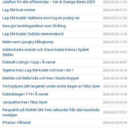
Julafton för alla siffernördar – här är Sverige-Bästa 2025
2026-05-28 11:55
Lag-SM-kval-notiser
2026-05-28 07:37
Lag-SM-kvalet: Hjältarna som tog en poäng var
2026-05-27 07:35
Sara gör landslagsdebut som 39-åring
2026-05-26 17:00
Lag-SM-kvalet: Dubbla veteranrekord
2026-05-26 14:34
Malte vann Ljungby Mångkamp
2026-05-25 17:35
Sebbe bästa svensk och Grace bästa kvinna i Spåret
2026-05-25 14:57
5000m
Dubbelt Lidingö i topp i Å-varvet
2026-05-25 08:07
Tjejerna trea i Lag-SM-kvalet och kvar i div 1
2026-05-24 23:14
Matilda och Belle tvåa och trea i Stadionloppet
2026-05-24 22:38
Tre höjdpers (ett tangerat) under andra dagen av Täby Open
2026-05-23 18:30
Dubbelseger i F19 i Å-varvet
2026-05-23 15:34
Jacqueline trea i Täby Open
2026-05-23 09:25
Perspektiv på Stafett-SM: Fem sekunder från den hundrade
2026-05-22 23:31
medaljen
IFKarna i Vårruset
2026-05-22 09:39