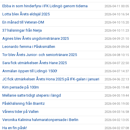
Ebba in som hinderfyra i IFK Lidingö genom tiderna
2026-04-11 00:05
Lotta blev Årets eldsjäl 2025
2026-04-10 16:54
En månad till Veteran-DM
2026-04-10 15:20
37 hälsningar från Nerja
2026-04-10 11:23
Agnes blev Årets ungdomstränare 2025
2026-04-09 21:10
Leonardo femma i Påsksmällen
2026-04-09 09:04
Tor blev Årets Junior- och seniortränare 2025
2026-04-08 10:15
Sara fick utmärkelsen Årets Hane 2025
2026-04-07 22:50
Anmälan öppen till Lidingö 1500!
2026-04-07 14:37
JC fick utmärkelsen Årets Hona 2025 på IFK-galan i januari
2026-04-06 22:13
Kim persade på 100m
2026-04-05 19:48
Mellanie satte tidigt utepers i längd
2026-04-05 19:44
Påskhälsning från Biarritz
2026-04-05 19:00
Vårens tider på Vallen
2026-04-03 16:58
Veronika Kalinina halvmaratonpersade i Berlin
2026-04-02 13:05
Ha en fin påsk!
2026-04-02 07:08