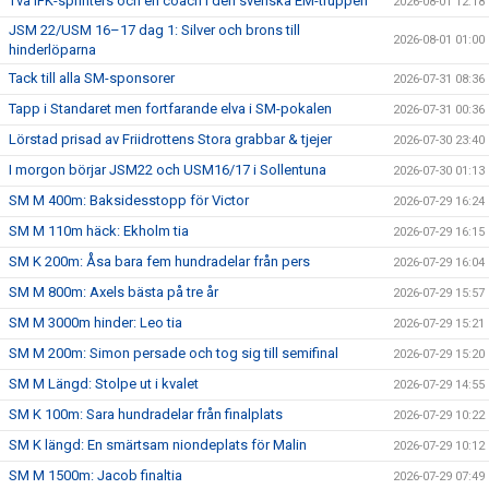
Två IFK-sprinters och en coach i den svenska EM-truppen
2026-08-01 12:18
JSM 22/USM 16–17 dag 1: Silver och brons till
2026-08-01 01:00
hinderlöparna
Tack till alla SM-sponsorer
2026-07-31 08:36
Tapp i Standaret men fortfarande elva i SM-pokalen
2026-07-31 00:36
Lörstad prisad av Friidrottens Stora grabbar & tjejer
2026-07-30 23:40
I morgon börjar JSM22 och USM16/17 i Sollentuna
2026-07-30 01:13
SM M 400m: Baksidesstopp för Victor
2026-07-29 16:24
SM M 110m häck: Ekholm tia
2026-07-29 16:15
SM K 200m: Åsa bara fem hundradelar från pers
2026-07-29 16:04
SM M 800m: Axels bästa på tre år
2026-07-29 15:57
SM M 3000m hinder: Leo tia
2026-07-29 15:21
SM M 200m: Simon persade och tog sig till semifinal
2026-07-29 15:20
SM M Längd: Stolpe ut i kvalet
2026-07-29 14:55
SM K 100m: Sara hundradelar från finalplats
2026-07-29 10:22
SM K längd: En smärtsam niondeplats för Malin
2026-07-29 10:12
SM M 1500m: Jacob finaltia
2026-07-29 07:49