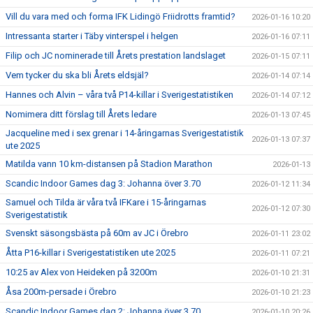
Vill du vara med och forma IFK Lidingö Friidrotts framtid?
2026-01-16 10:20
Intressanta starter i Täby vinterspel i helgen
2026-01-16 07:11
Filip och JC nominerade till Årets prestation landslaget
2026-01-15 07:11
Vem tycker du ska bli Årets eldsjäl?
2026-01-14 07:14
Hannes och Alvin – våra två P14-killar i Sverigestatistiken
2026-01-14 07:12
Nomimera ditt förslag till Årets ledare
2026-01-13 07:45
Jacqueline med i sex grenar i 14-åringarnas Sverigestatistik
2026-01-13 07:37
ute 2025
Matilda vann 10 km-distansen på Stadion Marathon
2026-01-13
Scandic Indoor Games dag 3: Johanna över 3.70
2026-01-12 11:34
Samuel och Tilda är våra två IFKare i 15-åringarnas
2026-01-12 07:30
Sverigestatistik
Svenskt säsongsbästa på 60m av JC i Örebro
2026-01-11 23:02
Åtta P16-killar i Sverigestatistiken ute 2025
2026-01-11 07:21
10:25 av Alex von Heideken på 3200m
2026-01-10 21:31
Åsa 200m-persade i Örebro
2026-01-10 21:23
Scandic Indoor Games dag 2: Johanna över 3.70
2026-01-10 20:26