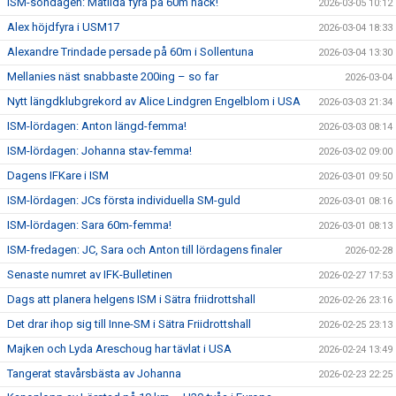
ISM-söndagen: Matilda fyra på 60m häck!
2026-03-05 10:12
Alex höjdfyra i USM17
2026-03-04 18:33
Alexandre Trindade persade på 60m i Sollentuna
2026-03-04 13:30
Mellanies näst snabbaste 200ing – so far
2026-03-04
Nytt längdklubgrekord av Alice Lindgren Engelblom i USA
2026-03-03 21:34
ISM-lördagen: Anton längd-femma!
2026-03-03 08:14
ISM-lördagen: Johanna stav-femma!
2026-03-02 09:00
Dagens IFKare i ISM
2026-03-01 09:50
ISM-lördagen: JCs första individuella SM-guld
2026-03-01 08:16
ISM-lördagen: Sara 60m-femma!
2026-03-01 08:13
ISM-fredagen: JC, Sara och Anton till lördagens finaler
2026-02-28
Senaste numret av IFK-Bulletinen
2026-02-27 17:53
Dags att planera helgens ISM i Sätra friidrottshall
2026-02-26 23:16
Det drar ihop sig till Inne-SM i Sätra Friidrottshall
2026-02-25 23:13
Majken och Lyda Areschoug har tävlat i USA
2026-02-24 13:49
Tangerat stavårsbästa av Johanna
2026-02-23 22:25