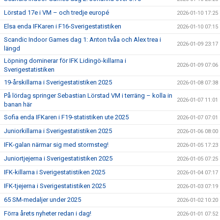
Lörstad 17e i VM – och tredje europé
2026-01-10 17:25
Elsa enda IFKaren i F16-Sverigestatistiken
2026-01-10 07:15
Scandic Indoor Games dag 1: Anton tvåa och Alex trea i
2026-01-09 23:17
längd
Löpning dominerar för IFK Lidingö-killarna i
2026-01-09 07:06
Sverigestatistiken
19-årskillarna i Sverigestatistiken 2025
2026-01-08 07:38
På lördag springer Sebastian Lörstad VM i terräng – kolla in
2026-01-07 11:01
banan här
Sofia enda IFKaren i F19-statistiken ute 2025
2026-01-07 07:01
Juniorkillarna i Sverigestatistiken 2025
2026-01-06 08:00
IFK-galan närmar sig med stormsteg!
2026-01-05 17:23
Juniortjejerna i Sverigestatistiken 2025
2026-01-05 07:25
IFK-killarna i Sverigestatistiken 2025
2026-01-04 07:17
IFK-tjejerna i Sverigestatistiken 2025
2026-01-03 07:19
65 SM-medaljer under 2025
2026-01-02 10:20
Förra årets nyheter redan i dag!
2026-01-01 07:52