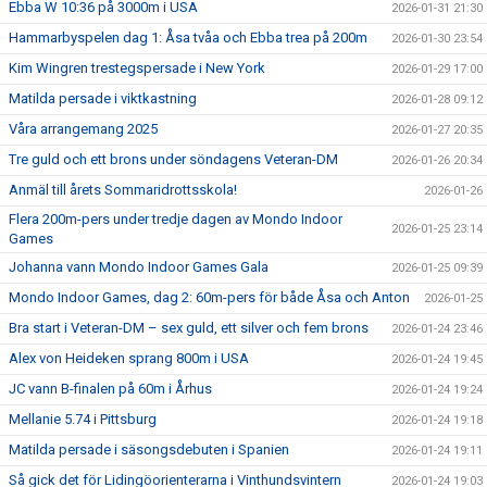
Ebba W 10:36 på 3000m i USA
2026-01-31 21:30
Hammarbyspelen dag 1: Åsa tvåa och Ebba trea på 200m
2026-01-30 23:54
Kim Wingren trestegspersade i New York
2026-01-29 17:00
Matilda persade i viktkastning
2026-01-28 09:12
Våra arrangemang 2025
2026-01-27 20:35
Tre guld och ett brons under söndagens Veteran-DM
2026-01-26 20:34
Anmäl till årets Sommaridrottsskola!
2026-01-26
Flera 200m-pers under tredje dagen av Mondo Indoor
2026-01-25 23:14
Games
Johanna vann Mondo Indoor Games Gala
2026-01-25 09:39
Mondo Indoor Games, dag 2: 60m-pers för både Åsa och Anton
2026-01-25
Bra start i Veteran-DM – sex guld, ett silver och fem brons
2026-01-24 23:46
Alex von Heideken sprang 800m i USA
2026-01-24 19:45
JC vann B-finalen på 60m i Århus
2026-01-24 19:24
Mellanie 5.74 i Pittsburg
2026-01-24 19:18
Matilda persade i säsongsdebuten i Spanien
2026-01-24 19:11
Så gick det för Lidingöorienterarna i Vinthundsvintern
2026-01-24 19:03