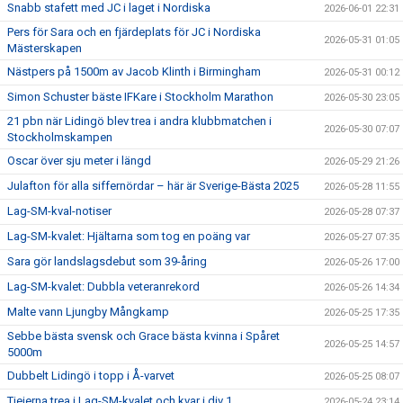
Snabb stafett med JC i laget i Nordiska
2026-06-01 22:31
Pers för Sara och en fjärdeplats för JC i Nordiska
2026-05-31 01:05
Mästerskapen
Nästpers på 1500m av Jacob Klinth i Birmingham
2026-05-31 00:12
Simon Schuster bäste IFKare i Stockholm Marathon
2026-05-30 23:05
21 pbn när Lidingö blev trea i andra klubbmatchen i
2026-05-30 07:07
Stockholmskampen
Oscar över sju meter i längd
2026-05-29 21:26
Julafton för alla siffernördar – här är Sverige-Bästa 2025
2026-05-28 11:55
Lag-SM-kval-notiser
2026-05-28 07:37
Lag-SM-kvalet: Hjältarna som tog en poäng var
2026-05-27 07:35
Sara gör landslagsdebut som 39-åring
2026-05-26 17:00
Lag-SM-kvalet: Dubbla veteranrekord
2026-05-26 14:34
Malte vann Ljungby Mångkamp
2026-05-25 17:35
Sebbe bästa svensk och Grace bästa kvinna i Spåret
2026-05-25 14:57
5000m
Dubbelt Lidingö i topp i Å-varvet
2026-05-25 08:07
Tjejerna trea i Lag-SM-kvalet och kvar i div 1
2026-05-24 23:14