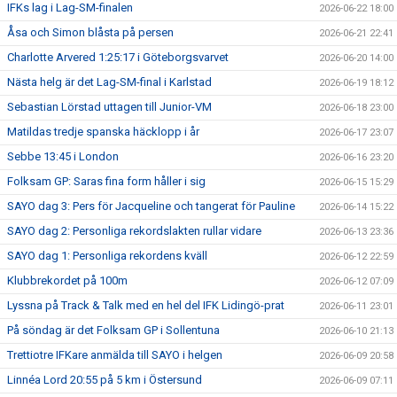
IFKs lag i Lag-SM-finalen
2026-06-22 18:00
Åsa och Simon blåsta på persen
2026-06-21 22:41
Charlotte Arvered 1:25:17 i Göteborgsvarvet
2026-06-20 14:00
Nästa helg är det Lag-SM-final i Karlstad
2026-06-19 18:12
Sebastian Lörstad uttagen till Junior-VM
2026-06-18 23:00
Matildas tredje spanska häcklopp i år
2026-06-17 23:07
Sebbe 13:45 i London
2026-06-16 23:20
Folksam GP: Saras fina form håller i sig
2026-06-15 15:29
SAYO dag 3: Pers för Jacqueline och tangerat för Pauline
2026-06-14 15:22
SAYO dag 2: Personliga rekordslakten rullar vidare
2026-06-13 23:36
SAYO dag 1: Personliga rekordens kväll
2026-06-12 22:59
Klubbrekordet på 100m
2026-06-12 07:09
Lyssna på Track & Talk med en hel del IFK Lidingö-prat
2026-06-11 23:01
På söndag är det Folksam GP i Sollentuna
2026-06-10 21:13
Trettiotre IFKare anmälda till SAYO i helgen
2026-06-09 20:58
Linnéa Lord 20:55 på 5 km i Östersund
2026-06-09 07:11