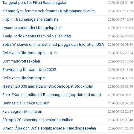
Tangerat pers för Filip i Bauhausgalan
2026-06-08 00:10
IFKarna fyra, femma och femma i Kraftmätningskvalet
2026-06-07 12:32
Filip in i Bauhausgalans startlista
2026-06-07 12:09
Lysande sprinttider i Kringelspelen
2026-06-07 00:04
Keely Hodgkinsons team på Vallen idag
2026-06-06 23:02
Ebba W skriver om hur det är att plugga och friidrotta i USA
2026-06-06 08:54
Belle vann Blodomloppet – igen
2026-06-05 23:14
Sommaridrottsskolan
2026-06-05 13:04
Provträning för barn föda 2020!
2026-06-04 13:00
Belle vann Blodomloppet
2026-06-04 09:33
Nästan 20 000 anmälda till Blodomloppet Stockholm
2026-06-03 09:59
Fem IFKare anmälda till Bauhausgalan (uppdaterad notis)
2026-06-03 08:01
Hannes nia i Shake Out Run
2026-06-03 07:53
Fyra segrar i Minimaran
2026-06-02 22:27
20 topp-20-placeringar i seniorstatistiken
2026-06-02 09:40
Simon, Åsa och Sofia sprintpersade i Huddingespelen
2026-06-01 22:53