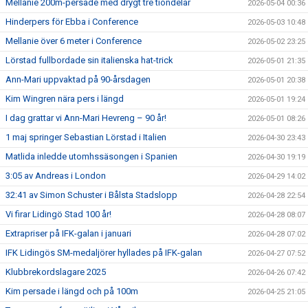
Mellanie 200m-persade med drygt tre tiondelar
2026-05-04 00:36
Hinderpers för Ebba i Conference
2026-05-03 10:48
Mellanie över 6 meter i Conference
2026-05-02 23:25
Lörstad fullbordade sin italienska hat-trick
2026-05-01 21:35
Ann-Mari uppvaktad på 90-årsdagen
2026-05-01 20:38
Kim Wingren nära pers i längd
2026-05-01 19:24
I dag grattar vi Ann-Mari Hevreng – 90 år!
2026-05-01 08:26
1 maj springer Sebastian Lörstad i Italien
2026-04-30 23:43
Matlida inledde utomhssäsongen i Spanien
2026-04-30 19:19
3:05 av Andreas i London
2026-04-29 14:02
32:41 av Simon Schuster i Bålsta Stadslopp
2026-04-28 22:54
Vi firar Lidingö Stad 100 år!
2026-04-28 08:07
Extrapriser på IFK-galan i januari
2026-04-28 07:02
IFK Lidingös SM-medaljörer hyllades på IFK-galan
2026-04-27 07:52
Klubbrekordslagare 2025
2026-04-26 07:42
Kim persade i längd och på 100m
2026-04-25 21:05