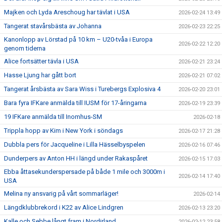
Majken och Lyda Areschoug har tävlat i USA
2026-02-24 13:49
Tangerat stavårsbästa av Johanna
2026-02-23 22:25
Kanonlopp av Lörstad på 10 km – U20-tvåa i Europa
2026-02-22 12:20
genom tiderna
Alice fortsätter tävla i USA
2026-02-21 23:24
Hasse Ljung har gått bort
2026-02-21 07:02
Tangerat årsbästa av Sara Wiss i Turebergs Explosiva 4
2026-02-20 23:01
Bara fyra IFKare anmälda till IUSM för 17-åringarna
2026-02-19 23:39
19 IFKare anmälda till Inomhus-SM
2026-02-18
Trippla hopp av Kim i New York i söndags
2026-02-17 21:28
Dubbla pers för Jacqueline i Lilla Hässelbyspelen
2026-02-16 07:46
Dunderpers av Anton HH i längd under Rakaspåret
2026-02-15 17:03
Ebba åttasekunderspersade på både 1 mile och 3000m i
2026-02-14 17:40
USA
Melina ny ansvarig på vårt sommarläger!
2026-02-14
Längdklubbrekord i K22 av Alice Lindgren
2026-02-13 23:20
Kalle och Sebbe långt fram i Nordirland
2026-02-12 23:58