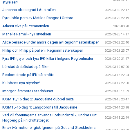
styrelsen!
Johanna obesegrad i Australien
2026-03-30 22:17
Fyrdubbla pers av Matilda Rangne i Örebro
2026-03-29 22:19
Atlassi elva på Premiärmilen
2026-03-28
Marielle Ramel - ny i styrelsen
2026-03-25 14:17
Alice persade under andra dagen av Regionmästerskapen
2026-03-22 22:40
Philip och Philip på pallen i Regionmästerskapen
2026-03-21 23:07
Fyra IFK-tjejer och fyra IFK-killar i helgens Regionfinaler
2026-03-20 21:47
Lörstad årsbästade på 5 km
2026-03-19 07:00
Beblomstrade på IFKs årsmöte
2026-03-18 22:04
Klubbens nya styrelse!
2026-03-17 22:50
Imorgon årsmöte i Stadshuset
2026-03-16 11:59
IUSM 15/16 dag 2: Jacqueline dubbel sexa
2026-03-15 20:47
IUSM15-16 dag 1: Längdbrons till Jacqueline
2026-03-14 23:18
Vad vill föreningarna använda Förbundet till?, undrar Curt
2026-03-13 22:49
Högberg på Friidrottstorget
En av två motioner gick igenom på Gotland-Stockholms