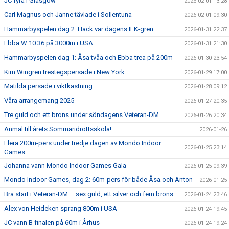
JC fyra i Glasgow
2026-02-01 13:28
Carl Magnus och Janne tävlade i Sollentuna
2026-02-01 09:30
Hammarbyspelen dag 2: Häck var dagens IFK-gren
2026-01-31 22:37
Ebba W 10:36 på 3000m i USA
2026-01-31 21:30
Hammarbyspelen dag 1: Åsa tvåa och Ebba trea på 200m
2026-01-30 23:54
Kim Wingren trestegspersade i New York
2026-01-29 17:00
Matilda persade i viktkastning
2026-01-28 09:12
Våra arrangemang 2025
2026-01-27 20:35
Tre guld och ett brons under söndagens Veteran-DM
2026-01-26 20:34
Anmäl till årets Sommaridrottsskola!
2026-01-26
Flera 200m-pers under tredje dagen av Mondo Indoor
2026-01-25 23:14
Games
Johanna vann Mondo Indoor Games Gala
2026-01-25 09:39
Mondo Indoor Games, dag 2: 60m-pers för både Åsa och Anton
2026-01-25
Bra start i Veteran-DM – sex guld, ett silver och fem brons
2026-01-24 23:46
Alex von Heideken sprang 800m i USA
2026-01-24 19:45
JC vann B-finalen på 60m i Århus
2026-01-24 19:24