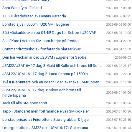
Sara Wiss fyra i Finland
2026-08-07 08:10
11.58 i årsdebuten av Dennis Karanda
2026-08-06 08:21
Lörstad sjua i 5000m i U20 VM i Eugene
2026-08-06 05:00
Sätt väckarklockan på 04.45! Dags för Sebbe i U20 VM!
2026-08-05 10:05
Sju IFKare i Veteran-SM som börjar på fredag
2026-08-04 22:59
Sommaridrottsskola - fortfarande platser kvar!
2026-08-04 16:33
Den här veckan är det U20 VM i Eugene för Sebbe
2026-08-03
JSM22/USM16–17 dag 3: Guld till Kalle och brons till Sofia
2026-08-02 23:47
JSM 22/USM 16–17 dag 2: Luca femma på 1500m
2026-08-01 22:58
Två IFK-sprinters och en coach i den svenska EM-truppen
2026-08-01 12:18
JSM 22/USM 16–17 dag 1: Silver och brons till
2026-08-01 01:00
hinderlöparna
Tack till alla SM-sponsorer
2026-07-31 08:36
Tapp i Standaret men fortfarande elva i SM-pokalen
2026-07-31 00:36
Lörstad prisad av Friidrottens Stora grabbar & tjejer
2026-07-30 23:40
I morgon börjar JSM22 och USM16/17 i Sollentuna
2026-07-30 01:13