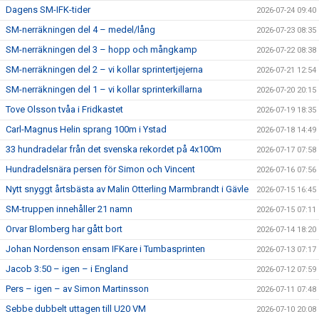
Dagens SM-IFK-tider
2026-07-24 09:40
SM-nerräkningen del 4 – medel/lång
2026-07-23 08:35
SM-nerräkningen del 3 – hopp och mångkamp
2026-07-22 08:38
SM-nerräkningen del 2 – vi kollar sprintertjejerna
2026-07-21 12:54
SM-nerräkningen del 1 – vi kollar sprinterkillarna
2026-07-20 20:15
Tove Olsson tvåa i Fridkastet
2026-07-19 18:35
Carl-Magnus Helin sprang 100m i Ystad
2026-07-18 14:49
33 hundradelar från det svenska rekordet på 4x100m
2026-07-17 07:58
Hundradelsnära persen för Simon och Vincent
2026-07-16 07:56
Nytt snyggt årtsbästa av Malin Otterling Marmbrandt i Gävle
2026-07-15 16:45
SM-truppen innehåller 21 namn
2026-07-15 07:11
Orvar Blomberg har gått bort
2026-07-14 18:20
Johan Nordenson ensam IFKare i Tumbasprinten
2026-07-13 07:17
Jacob 3:50 – igen – i England
2026-07-12 07:59
Pers – igen – av Simon Martinsson
2026-07-11 07:48
Sebbe dubbelt uttagen till U20 VM
2026-07-10 20:08