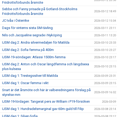
2026-03-12 20:38
Friidrottsförbunds årsmöte
Sebbe och Fanny prisade på Gotland-Stockholms
2026-03-12 18:49
Friidrottsförbunds årsmöte
JC tvåa i Österrike
2026-03-12 15:04
Dags för vinterns sista SM-tävling
2026-03-11 23:11
Nils och Jacqueline segrade i Nyköping
2026-03-11 13:20
IJSM dag 2: Andra silvermedaljen för Matilda
2026-03-10 23:33
IJSM dag 2: Sofia femma på 400m
2026-03-10 23:27
IJSM-19-söndagen: Atlassi 1500m-femma
2026-03-10 23:17
IJSM dag 2: Anton och Oscar längdfemma och längdsexa
2026-03-10 23:15
plus kulsexa
IJSM dag 1: Trestegssilver till Matilda
2026-03-09 23:31
IJSM dag 1: Oscar femma i vikt
2026-03-09 23:15
Snart är det årsmöte och här är valberedningens förslag på
2026-03-09 16:02
styrelse mm
IJSM-19-lördagen: Tangerat pers av William i P19-försöken
2026-03-09
IJSM dag 1: Hundradelsmarginal gav 60m-guld till Filip
2026-03-08 23:14
IJSM dag 1: Silver-Sofia
2026-03-08 23:12