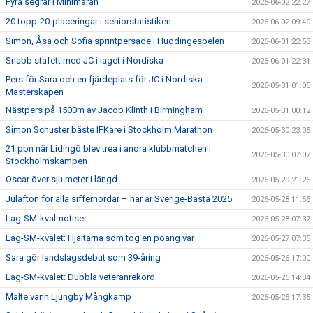
Fyra segrar i Minimaran
2026-06-02 22:27
20 topp-20-placeringar i seniorstatistiken
2026-06-02 09:40
Simon, Åsa och Sofia sprintpersade i Huddingespelen
2026-06-01 22:53
Snabb stafett med JC i laget i Nordiska
2026-06-01 22:31
Pers för Sara och en fjärdeplats för JC i Nordiska
2026-05-31 01:05
Mästerskapen
Nästpers på 1500m av Jacob Klinth i Birmingham
2026-05-31 00:12
Simon Schuster bäste IFKare i Stockholm Marathon
2026-05-30 23:05
21 pbn när Lidingö blev trea i andra klubbmatchen i
2026-05-30 07:07
Stockholmskampen
Oscar över sju meter i längd
2026-05-29 21:26
Julafton för alla siffernördar – här är Sverige-Bästa 2025
2026-05-28 11:55
Lag-SM-kval-notiser
2026-05-28 07:37
Lag-SM-kvalet: Hjältarna som tog en poäng var
2026-05-27 07:35
Sara gör landslagsdebut som 39-åring
2026-05-26 17:00
Lag-SM-kvalet: Dubbla veteranrekord
2026-05-26 14:34
Malte vann Ljungby Mångkamp
2026-05-25 17:35