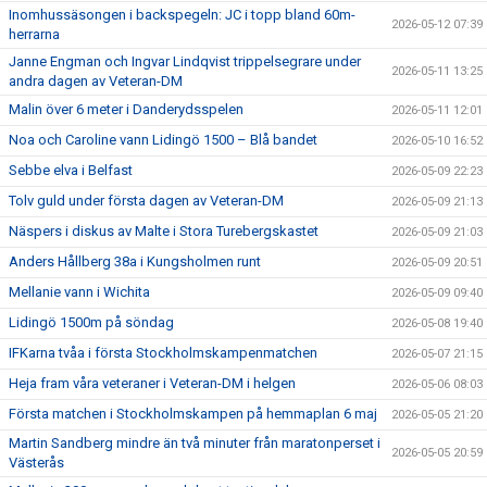
Inomhussäsongen i backspegeln: JC i topp bland 60m-
2026-05-12 07:39
herrarna
Janne Engman och Ingvar Lindqvist trippelsegrare under
2026-05-11 13:25
andra dagen av Veteran-DM
Malin över 6 meter i Danderydsspelen
2026-05-11 12:01
Noa och Caroline vann Lidingö 1500 – Blå bandet
2026-05-10 16:52
Sebbe elva i Belfast
2026-05-09 22:23
Tolv guld under första dagen av Veteran-DM
2026-05-09 21:13
Näspers i diskus av Malte i Stora Turebergskastet
2026-05-09 21:03
Anders Hållberg 38a i Kungsholmen runt
2026-05-09 20:51
Mellanie vann i Wichita
2026-05-09 09:40
Lidingö 1500m på söndag
2026-05-08 19:40
IFKarna tvåa i första Stockholmskampenmatchen
2026-05-07 21:15
Heja fram våra veteraner i Veteran-DM i helgen
2026-05-06 08:03
Första matchen i Stockholmskampen på hemmaplan 6 maj
2026-05-05 21:20
Martin Sandberg mindre än två minuter från maratonperset i
2026-05-05 20:59
Västerås