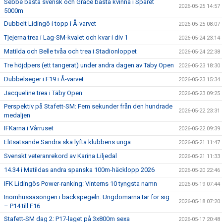
Sebbe bästa svensk och Grace bästa kvinna i Spåret
2026-05-25 14:57
5000m
Dubbelt Lidingö i topp i Å-varvet
2026-05-25 08:07
Tjejerna trea i Lag-SM-kvalet och kvar i div 1
2026-05-24 23:14
Matilda och Belle tvåa och trea i Stadionloppet
2026-05-24 22:38
Tre höjdpers (ett tangerat) under andra dagen av Täby Open
2026-05-23 18:30
Dubbelseger i F19 i Å-varvet
2026-05-23 15:34
Jacqueline trea i Täby Open
2026-05-23 09:25
Perspektiv på Stafett-SM: Fem sekunder från den hundrade
2026-05-22 23:31
medaljen
IFKarna i Vårruset
2026-05-22 09:39
Elitsatsande Sandra ska lyfta klubbens unga
2026-05-21 11:47
Svenskt veteranrekord av Karina Liljedal
2026-05-21 11:33
14.34 i Matildas andra spanska 100m-häcklopp 2026
2026-05-20 22:46
IFK Lidingös Power-ranking: Vinterns 10 tyngsta namn
2026-05-19 07:44
Inomhussäsongen i backspegeln: Ungdomarna tar för sig
2026-05-18 07:20
– P14 till F16
Stafett-SM dag 2: P17-laget på 3x800m sexa
2026-05-17 20:48