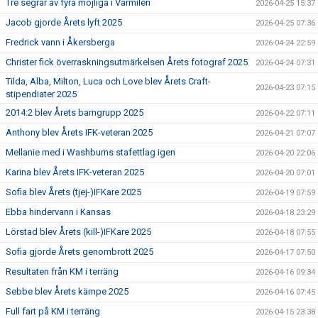
Tre segrar av fyra möjliga i Vårmilen
2026-04-25 15:37
Jacob gjorde Årets lyft 2025
2026-04-25 07:36
Fredrick vann i Åkersberga
2026-04-24 22:59
Christer fick överraskningsutmärkelsen Årets fotograf 2025
2026-04-24 07:31
Tilda, Alba, Milton, Luca och Love blev Årets Craft-
2026-04-23 07:15
stipendiater 2025
2014:2 blev Årets barngrupp 2025
2026-04-22 07:11
Anthony blev Årets IFK-veteran 2025
2026-04-21 07:07
Mellanie med i Washburns stafettlag igen
2026-04-20 22:06
Karina blev Årets IFK-veteran 2025
2026-04-20 07:01
Sofia blev Årets (tjej-)IFKare 2025
2026-04-19 07:59
Ebba hindervann i Kansas
2026-04-18 23:29
Lörstad blev Årets (kill-)IFKare 2025
2026-04-18 07:55
Sofia gjorde Årets genombrott 2025
2026-04-17 07:50
Resultaten från KM i terräng
2026-04-16 09:34
Sebbe blev Årets kämpe 2025
2026-04-16 07:45
Full fart på KM i terräng
2026-04-15 23:38