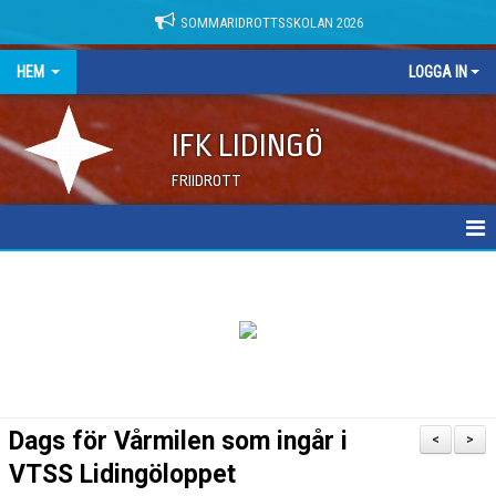
SOMMARIDROTTSSKOLAN 2026
HEM
LOGGA IN
IFK LIDINGÖ
FRIIDROTT
NYHETER
DOKUMENT
Dags för Vårmilen som ingår i
<
>
VTSS Lidingöloppet