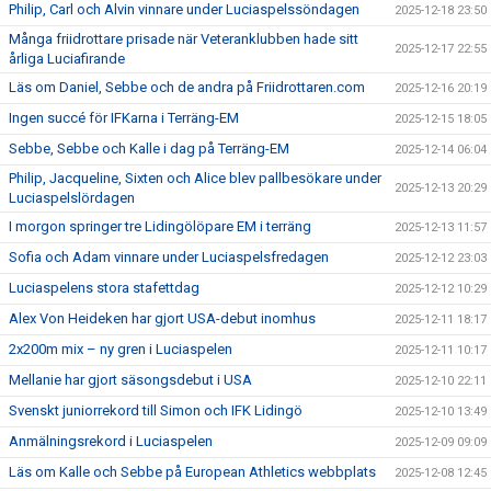
Philip, Carl och Alvin vinnare under Luciaspelssöndagen
2025-12-18 23:50
Många friidrottare prisade när Veteranklubben hade sitt
2025-12-17 22:55
årliga Luciafirande
Läs om Daniel, Sebbe och de andra på Friidrottaren.com
2025-12-16 20:19
Ingen succé för IFKarna i Terräng-EM
2025-12-15 18:05
Sebbe, Sebbe och Kalle i dag på Terräng-EM
2025-12-14 06:04
Philip, Jacqueline, Sixten och Alice blev pallbesökare under
2025-12-13 20:29
Luciaspelslördagen
I morgon springer tre Lidingölöpare EM i terräng
2025-12-13 11:57
Sofia och Adam vinnare under Luciaspelsfredagen
2025-12-12 23:03
Luciaspelens stora stafettdag
2025-12-12 10:29
Alex Von Heideken har gjort USA-debut inomhus
2025-12-11 18:17
2x200m mix – ny gren i Luciaspelen
2025-12-11 10:17
Mellanie har gjort säsongsdebut i USA
2025-12-10 22:11
Svenskt juniorrekord till Simon och IFK Lidingö
2025-12-10 13:49
Anmälningsrekord i Luciaspelen
2025-12-09 09:09
Läs om Kalle och Sebbe på European Athletics webbplats
2025-12-08 12:45