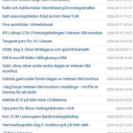
Kalle och Sebbe tävlar i Nordirland på torsdagskvällen
2026-02-11 21:57
Nytt säsoongsbästa i höjd av Kim i New York.
2026-02-11 14:21
Fina sprinttider i Vinterkalaset
2026-02-11 09:54
IFK Lidingö 27a i Föreningstävlingen i Veteran-SM inomhus
2026-02-10 13:57
Tangerat pers för JC i Litauen
2026-02-10 09:24
IVSM, dag 3: Silver till Magnus och guld till Kenneth
2026-02-09 09:17
SM-brons till Malte i Mångkamps-ISM
2026-02-08 22:40
Guld, silver, silver under andra dagen av Veteran-SM
2026-02-07 23:48
inomhus
Dubbla guld under första dagen av Veteran-SM inomhus
2026-02-06 23:50
I dag börjar Veteran-SM inomhus i Huddinge – Hoffer är
2026-02-06 10:54
hemma för att tävla!
Matilda 8.73 på 60m häck i Sollentuna
2026-02-05 23:26
Fyra pers för Alice i tävlingsdebuten i USA
2026-02-04
Kim 12.93 i säsongens fjärde trestegstävling
2026-02-03 12:12
Hammarbyspelen dag 3: Snabba ryck på 60m slätt
2026-02-02 15:33