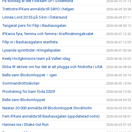
På söndag är det Folksam GP i Sollentuna
2026-06-10 21:13
Trettiotre IFKare anmälda till SAYO i helgen
2026-06-09 20:58
Linnéa Lord 20:55 på 5 km i Östersund
2026-06-09 07:11
Tangerat pers för Filip i Bauhausgalan
2026-06-08 00:10
IFKarna fyra, femma och femma i Kraftmätningskvalet
2026-06-07 12:32
Filip in i Bauhausgalans startlista
2026-06-07 12:09
Lysande sprinttider i Kringelspelen
2026-06-07 00:04
Keely Hodgkinsons team på Vallen idag
2026-06-06 23:02
Ebba W skriver om hur det är att plugga och friidrotta i USA
2026-06-06 08:54
Belle vann Blodomloppet – igen
2026-06-05 23:14
Sommaridrottsskolan
2026-06-05 13:04
Provträning för barn föda 2020!
2026-06-04 13:00
Belle vann Blodomloppet
2026-06-04 09:33
Nästan 20 000 anmälda till Blodomloppet Stockholm
2026-06-03 09:59
Fem IFKare anmälda till Bauhausgalan (uppdaterad notis)
2026-06-03 08:01
Hannes nia i Shake Out Run
2026-06-03 07:53