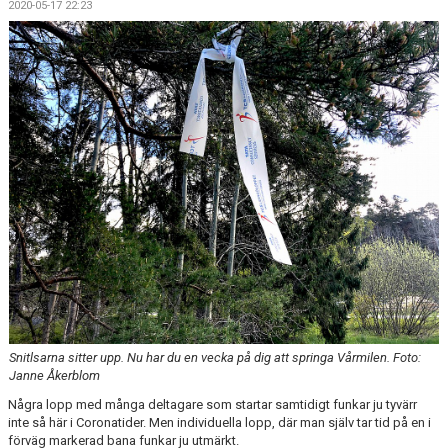
2020-05-17 22:23
Snitlsarna sitter upp. Nu har du en vecka på dig att springa Vårmilen. Foto:
Janne Åkerblom
Några lopp med många deltagare som startar samtidigt funkar ju tyvärr
inte så här i Coronatider. Men individuella lopp, där man själv tar tid på en i
förväg markerad bana funkar ju utmärkt.