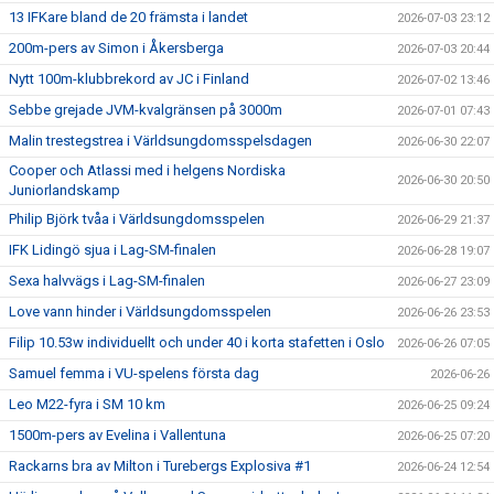
13 IFKare bland de 20 främsta i landet
2026-07-03 23:12
200m-pers av Simon i Åkersberga
2026-07-03 20:44
Nytt 100m-klubbrekord av JC i Finland
2026-07-02 13:46
Sebbe grejade JVM-kvalgränsen på 3000m
2026-07-01 07:43
Malin trestegstrea i Världsungdomsspelsdagen
2026-06-30 22:07
Cooper och Atlassi med i helgens Nordiska
2026-06-30 20:50
Juniorlandskamp
Philip Björk tvåa i Världsungdomsspelen
2026-06-29 21:37
IFK Lidingö sjua i Lag-SM-finalen
2026-06-28 19:07
Sexa halvvägs i Lag-SM-finalen
2026-06-27 23:09
Love vann hinder i Världsungdomsspelen
2026-06-26 23:53
Filip 10.53w individuellt och under 40 i korta stafetten i Oslo
2026-06-26 07:05
Samuel femma i VU-spelens första dag
2026-06-26
Leo M22-fyra i SM 10 km
2026-06-25 09:24
1500m-pers av Evelina i Vallentuna
2026-06-25 07:20
Rackarns bra av Milton i Turebergs Explosiva #1
2026-06-24 12:54