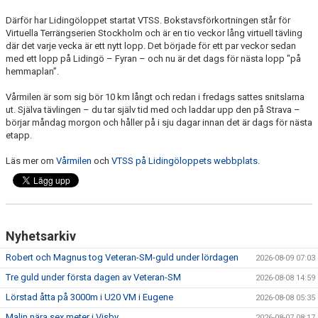
Därför har Lidingöloppet startat VTSS. Bokstavsförkortningen står för
Virtuella Terrängserien Stockholm och är en tio veckor lång virtuell tävling
där det varje vecka är ett nytt lopp. Det började för ett par veckor sedan
med ett lopp på Lidingö – Fyran – och nu är det dags för nästa lopp "på
hemmaplan”.
Vårmilen är som sig bör 10 km långt och redan i fredags sattes snitslarna
ut. Själva tävlingen – du tar själv tid med och laddar upp den på Strava –
börjar måndag morgon och håller på i sju dagar innan det är dags för nästa
etapp.
Läs mer om
Vårmilen
och
VTSS på Lidingöloppets webbplats.
Nyhetsarkiv
Robert och Magnus tog Veteran-SM-guld under lördagen
2026-08-09 07:03
Tre guld under första dagen av Veteran-SM
2026-08-08 14:59
Lörstad åtta på 3000m i U20 VM i Eugene
2026-08-08 05:35
Malin nära sex meter i Visby
2026-08-07 08:17