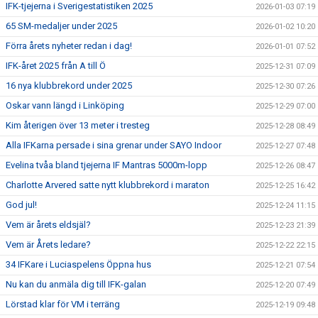
IFK-tjejerna i Sverigestatistiken 2025
2026-01-03 07:19
65 SM-medaljer under 2025
2026-01-02 10:20
Förra årets nyheter redan i dag!
2026-01-01 07:52
IFK-året 2025 från A till Ö
2025-12-31 07:09
16 nya klubbrekord under 2025
2025-12-30 07:26
Oskar vann längd i Linköping
2025-12-29 07:00
Kim återigen över 13 meter i tresteg
2025-12-28 08:49
Alla IFKarna persade i sina grenar under SAYO Indoor
2025-12-27 07:48
Evelina tvåa bland tjejerna IF Mantras 5000m-lopp
2025-12-26 08:47
Charlotte Arvered satte nytt klubbrekord i maraton
2025-12-25 16:42
God jul!
2025-12-24 11:15
Vem är årets eldsjäl?
2025-12-23 21:39
Vem är Årets ledare?
2025-12-22 22:15
34 IFKare i Luciaspelens Öppna hus
2025-12-21 07:54
Nu kan du anmäla dig till IFK-galan
2025-12-20 07:49
Lörstad klar för VM i terräng
2025-12-19 09:48