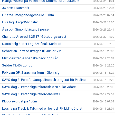
Härliga veckor på Vallen med Sommaridrottsskolan!
2026-06-24 11:34
JC sexa i Danmark
2026-06-23 17:37
IFKarna i morgondagens SM 10 km
2026-06-23 07:14
IFKs lag i Lag-SM-finalen
2026-06-22 18:00
Åsa och Simon blåsta på persen
2026-06-21 22:41
Charlotte Arvered 1:25:17 i Göteborgsvarvet
2026-06-20 14:00
Nästa helg är det Lag-SM-final i Karlstad
2026-06-19 18:12
Sebastian Lörstad uttagen till Junior-VM
2026-06-18 23:00
Matildas tredje spanska häcklopp i år
2026-06-17 23:07
Sebbe 13:45 i London
2026-06-16 23:20
Folksam GP: Saras fina form håller i sig
2026-06-15 15:29
SAYO dag 3: Pers för Jacqueline och tangerat för Pauline
2026-06-14 15:22
SAYO dag 2: Personliga rekordslakten rullar vidare
2026-06-13 23:36
SAYO dag 1: Personliga rekordens kväll
2026-06-12 22:59
Klubbrekordet på 100m
2026-06-12 07:09
Lyssna på Track & Talk med en hel del IFK Lidingö-prat
2026-06-11 23:01