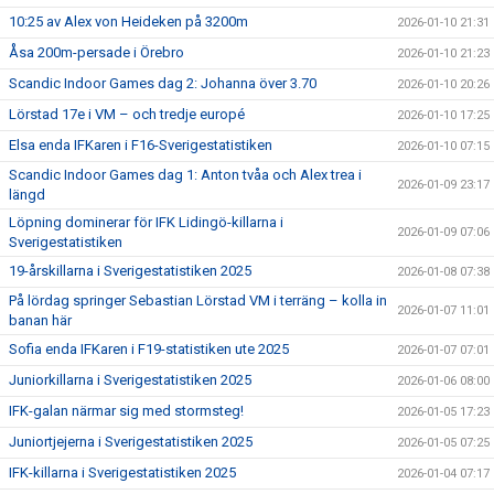
10:25 av Alex von Heideken på 3200m
2026-01-10 21:31
Åsa 200m-persade i Örebro
2026-01-10 21:23
Scandic Indoor Games dag 2: Johanna över 3.70
2026-01-10 20:26
Lörstad 17e i VM – och tredje europé
2026-01-10 17:25
Elsa enda IFKaren i F16-Sverigestatistiken
2026-01-10 07:15
Scandic Indoor Games dag 1: Anton tvåa och Alex trea i
2026-01-09 23:17
längd
Löpning dominerar för IFK Lidingö-killarna i
2026-01-09 07:06
Sverigestatistiken
19-årskillarna i Sverigestatistiken 2025
2026-01-08 07:38
På lördag springer Sebastian Lörstad VM i terräng – kolla in
2026-01-07 11:01
banan här
Sofia enda IFKaren i F19-statistiken ute 2025
2026-01-07 07:01
Juniorkillarna i Sverigestatistiken 2025
2026-01-06 08:00
IFK-galan närmar sig med stormsteg!
2026-01-05 17:23
Juniortjejerna i Sverigestatistiken 2025
2026-01-05 07:25
IFK-killarna i Sverigestatistiken 2025
2026-01-04 07:17