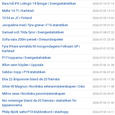
Bara två IFK Lidingö-14-åringar i Sverigestatistiken
2026-07-10 07:14
Malte 14.71 i Karlstad
2026-07-09 13:19
10.34 av JC i Finland
2026-07-09 13:03
Jacqueline med i fyra grenar i F15-statistiken
2026-07-09 07:07
Samuel och Tilda fyror i Sverigestatistiken
2026-07-08 07:23
Sofia nära 200m-perset i Öresundsspelen
2026-07-07 23:39
Fyra IFKare anmälda till morgondagens Folksam GP i
2026-07-07 07:55
Karlstad
P17-topparna i Sverigestatistiken
2026-07-07 07:49
Albin vann höjden i Uppsala
2026-07-06 21:28
Sebbe i topp i P19-statistiken
2026-07-06 07:43
Elva 22-årsjuniorer bland de 20 främsta
2026-07-05 17:30
Silver till Magnus i Nordiska veteranmästerskapen i Oslo
2026-07-05 11:48
Milton sexa i Nordiska juniormästerskapen
2026-07-05 09:37
Nio noteringar bland de 20 främsta i statistiken för
2026-07-04 21:44
tjejseniorerna
Philip Björk satte P13-klubbrekord i stavhopp
2026-07-04 16:11