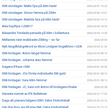
ISM-söndagen: Malte fyra på 60m häck!
2026-03-07 10:52
ISM-söndagen: Simon femma på 200m
2026-03-06 10:51
ISM-söndagen: Matilda fyra på 60m häck!
2026-03-05 10:12
Alex höjdfyra i USM17
2026-03-04 18:33
Alexandre Trindade persade på 60m i Sollentuna
2026-03-04 13:30
Mellanies näst snabbaste 200ing – so far
2026-03-04
Nytt längdklubgrekord av Alice Lindgren Engelblom i USA
2026-03-03 21:34
ISM-lördagen: Anton längd-femma!
2026-03-03 08:14
ISM-lördagen: Johanna stav-femma!
2026-03-02 09:00
Dagens IFKare i ISM
2026-03-01 09:50
ISM-lördagen: JCs första individuella SM-guld
2026-03-01 08:16
ISM-lördagen: Sara 60m-femma!
2026-03-01 08:13
ISM-fredagen: JC, Sara och Anton till lördagens finaler
2026-02-28
Senaste numret av IFK-Bulletinen
2026-02-27 17:53
Dags att planera helgens ISM i Sätra friidrottshall
2026-02-26 23:16
Det drar ihop sig till Inne-SM i Sätra Friidrottshall
2026-02-25 23:13