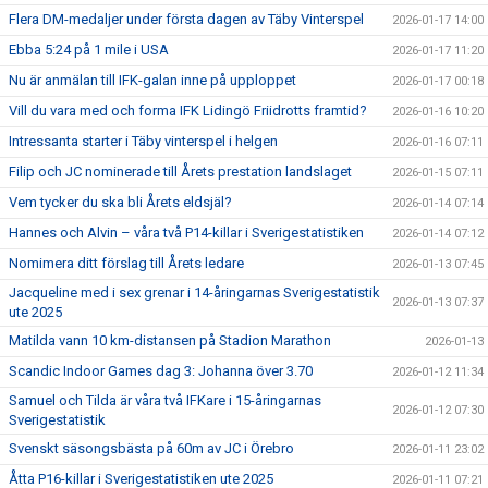
Flera DM-medaljer under första dagen av Täby Vinterspel
2026-01-17 14:00
Ebba 5:24 på 1 mile i USA
2026-01-17 11:20
Nu är anmälan till IFK-galan inne på upploppet
2026-01-17 00:18
Vill du vara med och forma IFK Lidingö Friidrotts framtid?
2026-01-16 10:20
Intressanta starter i Täby vinterspel i helgen
2026-01-16 07:11
Filip och JC nominerade till Årets prestation landslaget
2026-01-15 07:11
Vem tycker du ska bli Årets eldsjäl?
2026-01-14 07:14
Hannes och Alvin – våra två P14-killar i Sverigestatistiken
2026-01-14 07:12
Nomimera ditt förslag till Årets ledare
2026-01-13 07:45
Jacqueline med i sex grenar i 14-åringarnas Sverigestatistik
2026-01-13 07:37
ute 2025
Matilda vann 10 km-distansen på Stadion Marathon
2026-01-13
Scandic Indoor Games dag 3: Johanna över 3.70
2026-01-12 11:34
Samuel och Tilda är våra två IFKare i 15-åringarnas
2026-01-12 07:30
Sverigestatistik
Svenskt säsongsbästa på 60m av JC i Örebro
2026-01-11 23:02
Åtta P16-killar i Sverigestatistiken ute 2025
2026-01-11 07:21