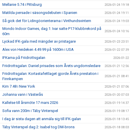
Mellanie 5.74 i Pittsburg
2026-01-24 19:18
Matilda persade i säsongsdebuten i Spanien
2026-01-24 19:11
Så gick det för Lidingöorienterarna i Vinthundsvintern
2026-01-24 19:03
Mondo Indoor Games, dag 1: Ivar satte P17-klubbrekord på
2026-01-24 10:16
60m
Lyckad IFK-gala med mängder av pristagare
2026-01-23 23:51
Alex von Heideken 4.49.99 på 1600m i USA
2026-01-22 07:39
IFKarna på Friidrottsgalan
2026-01-22
Friidrottsgalan: Daniel prisades som Årets ungdomsledare
2026-01-21 12:56
Friidrottsgalan: Kortastafettlaget gjorde Årets prestation i
2026-01-21 08:41
Finnkampen
Kim 7.48 i New York
2026-01-21 07:06
Johanna vann i Västerås
2026-01-20 07:03
Kallelse till årsmöte 17 mars 2026
2026-01-19 14:37
Sofia vann 200m i Täby Vinterspel
2026-01-19 08:17
I dag är sista dagen att anmäla sig till IFK-galan
2026-01-18 13:45
Täby Vinterspel dag 2: Isabel tog DM-brons
2026-01-18 08:03