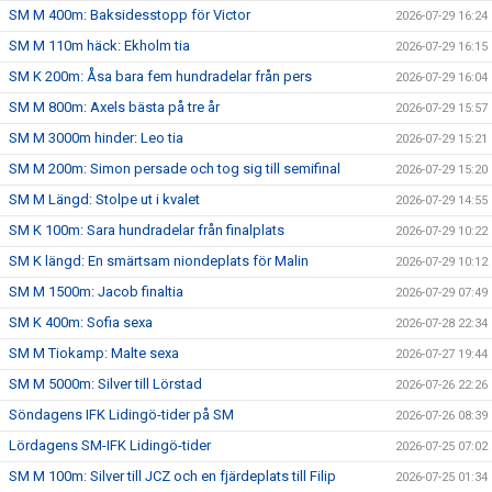
SM M 400m: Baksidesstopp för Victor
2026-07-29 16:24
SM M 110m häck: Ekholm tia
2026-07-29 16:15
SM K 200m: Åsa bara fem hundradelar från pers
2026-07-29 16:04
SM M 800m: Axels bästa på tre år
2026-07-29 15:57
SM M 3000m hinder: Leo tia
2026-07-29 15:21
SM M 200m: Simon persade och tog sig till semifinal
2026-07-29 15:20
SM M Längd: Stolpe ut i kvalet
2026-07-29 14:55
SM K 100m: Sara hundradelar från finalplats
2026-07-29 10:22
SM K längd: En smärtsam niondeplats för Malin
2026-07-29 10:12
SM M 1500m: Jacob finaltia
2026-07-29 07:49
SM K 400m: Sofia sexa
2026-07-28 22:34
SM M Tiokamp: Malte sexa
2026-07-27 19:44
SM M 5000m: Silver till Lörstad
2026-07-26 22:26
Söndagens IFK Lidingö-tider på SM
2026-07-26 08:39
Lördagens SM-IFK Lidingö-tider
2026-07-25 07:02
SM M 100m: Silver till JCZ och en fjärdeplats till Filip
2026-07-25 01:34