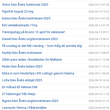
Victor blev Årets funktionär 2025
2026-04-15 07:36
PaprICA loppet 23 maj
2026-04-14 13:53
Karina blev Årets barntränare 2025
2026-04-14 07:30
Kim utedebuterade i Troy
2026-04-14 07:29
Träningsdag på Bosön 12 april för veteraner!
2026-04-13 09:57
Daniel blev Årets ungdomstränare 2025
2026-04-13 08:41
På onsdag är det KM i terräng – kom ihåg att anmäla dig!
2026-04-12 10:14
Kaddy blev Årets motiverare
2026-04-12 08:55
200m-pers redan i årsdebuten för Mellanie
2026-04-11 15:48
Peder blev Årets ledare 2025
2026-04-11 14:16
Ebba in som hinderfyra i IFK Lidingö genom tiderna
2026-04-11 00:05
Lotta blev Årets eldsjäl 2025
2026-04-10 16:54
En månad till Veteran-DM
2026-04-10 15:20
37 hälsningar från Nerja
2026-04-10 11:23
Agnes blev Årets ungdomstränare 2025
2026-04-09 21:10
Leonardo femma i Påsksmällen
2026-04-09 09:04