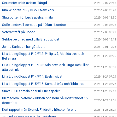
Sex meter prick av Kim i längd
2025-12-07 23:58
Kim Wingren 7.36/13.22 i New York
2025-12-06 23:49
Slutspurten för Luciaspelsanmälan
2025-12-05 18:50
Sofie Lindevall persade på 10 km i London
2025-12-04 08:08
Veteranträff på Bosön
2025-12-03 08:21
Sebbe belönad med Lilla Bragdguldet
2025-12-02 15:14
Janne Karlsson har gått bort
2025-12-01 19:08
Lilla Lidingöloppet P12/F12: Philip två, Matilda trea och
2025-11-29 08:00
Belle fyra
Lilla Lidingöloppet P13/F13: Nils sexa och Hugo och Elliot
2025-11-28 08:31
åtta och nia
Lilla Lidingöloppet P14/F14: Evelyn sjua!
2025-11-27 07:29
Lilla Lidingöloppet P15/F15: Samuel tvåa och Tilda trea
2025-11-26 08:27
Snart 1500 anmälningar till Luciaspelen
2025-11-25 22:19
Bli medlem i Veteranklubben och kom på luciafirandet 16
2025-11-24 19:01
december
Kort rapport från Svensk Friidrotts höstkonferens
2025-11-23 23:21
1:17 på halvmaran av Olle Lindeberg