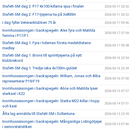
Stafett-SM dag 2: P17 4x100-killarna sjua i finalen
2026-05-17 20:32
Stafett-SM dag 2: F17-tjejerna tia på 3x800m
2026-05-17 20:22
I dag fyller Veteranklubben 75 år
2026-05-17 09:46
Inomhussäsongen i backspegeln: Alex fyra och Matilda
2026-05-17 07:04
femma i P17/F1
Stafett-SM dag 1: Fyra i tidernas första medeldistans-
2026-05-17 00:38
medley
Stafett-SM dag 1: Brons till sprinttjejerna på nytt
2026-05-16 22:54
klubbrekord
Stafett-SM dag 1: Tredje raka 4x100m-guldet
2026-05-16 22:34
Inomhussäsongen i backspegeln: William, Jonas och Alba
2026-05-16 07:00
representerar P19/F19
Inomhussäsongen i backspegeln: Alice och Matilda lyser
2026-05-15 07:57
starkast i K22
Inomhussäsongen i backspegeln: Starka M22-killar i hopp
2026-05-14 07:51
och kast
Åtta lag anmälda till Stafett-SM i Sollentuna
2026-05-13 22:39
Inomhussäsongen i backspegeln: Mångsidiga Lidingötjejer
2026-05-13 07:46
i seniorstatistiken