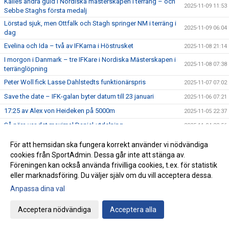
Kalles andra guld i Nordiska mästerskapen i terräng – och
2025-11-09 11:53
Sebbe Staghs första medalj
Lörstad sjuk, men Ottfalk och Stagh springer NM i terräng i
2025-11-09 06:04
dag
Evelina och Ida – två av IFKarna i Höstrusket
2025-11-08 21:14
I morgon i Danmark – tre IFKare i Nordiska Mästerskapen i
2025-11-08 07:38
terränglöpning
Peter Woll fick Lasse Dahlstedts funktionärspris
2025-11-07 07:02
Save the date – IFK-galan byter datum till 23 januari
2025-11-06 07:21
17:25 av Alex von Heideken på 5000m
2025-11-05 22:37
Så nära var det maximal Daniel-utdelning
2025-11-04 22:56
Årets fjärde Bulle är ute nu
2025-11-03 07:22
För att hemsidan ska fungera korrekt använder vi nödvändiga
IFK tia i SM-pokalen
2025-11-02 23:22
cookies från SportAdmin. Dessa går inte att stänga av.
Föreningen kan också använda frivilliga cookies, t.ex. för statistik
Emma Holstad 1:35 på halvmaran
2025-11-01 22:35
eller marknadsföring. Du väljer själv om du vill acceptera dessa.
Terräng-SM: 18 IFK Lidingö-lag i Mix-stafetten
2025-10-31 07:06
Anpassa dina val
Terräng-SM: Luddes sista lopp i IFKs blåvita tävlingsdräkt
2025-10-30 07:01
Acceptera nödvändiga
Acceptera alla
Terräng-SM: Tilda sjua i F15
2025-10-29 07:00
Terräng-SM: Veteranerna femma i lag
2025-10-28 23:29