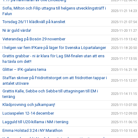
2025-11-22 08:43
Sofia, Milton och Filip uttagna till helgens utvecklingsträff i
2025-11-21 14:23
Falun
Torsdag 26/11 klädkväll på kansliet
2025-11-21 07:54
Ni är guld värda!
2025-11-20 11:27
Veterandag på Bosön 29 november
2025-11-19 13:42
I helgen var fem IFKare på läger för Svenska Löpartalanger
2025-11-18 20:50
Grattis grabbar - ni är klara för Lag SM-finalen utan att ens
2025-11-17 13:55
ha tävla om det!!
Glitter – IFK-galans tema
2025-11-16 21:18
Staffan skriver på Friidrottstorget om att friidrotten tappar i
2025-11-15 12:07
antalet utövare
Grattis Kalle, Sebbe och Sebbe till uttagningen till EM i
2025-11-14 11:15
terräng
Klädprovning och julkampanj!
2025-11-13 07:00
Luciaspelen 12-14 december
2025-11-12 09:03
Lagguld till U20-killarna i NM i terräng
2025-11-11 06:15
Emma Holstad 3:24 i NY Marathon
2025-11-10 15:43