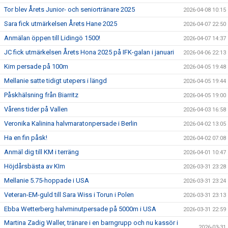
Tor blev Årets Junior- och seniortränare 2025
2026-04-08 10:15
Sara fick utmärkelsen Årets Hane 2025
2026-04-07 22:50
Anmälan öppen till Lidingö 1500!
2026-04-07 14:37
JC fick utmärkelsen Årets Hona 2025 på IFK-galan i januari
2026-04-06 22:13
Kim persade på 100m
2026-04-05 19:48
Mellanie satte tidigt utepers i längd
2026-04-05 19:44
Påskhälsning från Biarritz
2026-04-05 19:00
Vårens tider på Vallen
2026-04-03 16:58
Veronika Kalinina halvmaratonpersade i Berlin
2026-04-02 13:05
Ha en fin påsk!
2026-04-02 07:08
Anmäl dig till KM i terräng
2026-04-01 10:47
Höjdårsbästa av KIm
2026-03-31 23:28
Mellanie 5.75-hoppade i USA
2026-03-31 23:24
Veteran-EM-guld till Sara Wiss i Torun i Polen
2026-03-31 23:13
Ebba Wetterberg halvminutpersade på 5000m i USA
2026-03-31 22:59
Martina Zadig Waller, tränare i en barngrupp och nu kassör i
2026-03-31