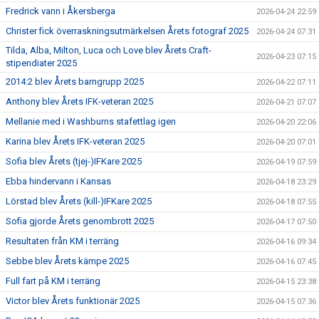
Fredrick vann i Åkersberga
2026-04-24 22:59
Christer fick överraskningsutmärkelsen Årets fotograf 2025
2026-04-24 07:31
Tilda, Alba, Milton, Luca och Love blev Årets Craft-
2026-04-23 07:15
stipendiater 2025
2014:2 blev Årets barngrupp 2025
2026-04-22 07:11
Anthony blev Årets IFK-veteran 2025
2026-04-21 07:07
Mellanie med i Washburns stafettlag igen
2026-04-20 22:06
Karina blev Årets IFK-veteran 2025
2026-04-20 07:01
Sofia blev Årets (tjej-)IFKare 2025
2026-04-19 07:59
Ebba hindervann i Kansas
2026-04-18 23:29
Lörstad blev Årets (kill-)IFKare 2025
2026-04-18 07:55
Sofia gjorde Årets genombrott 2025
2026-04-17 07:50
Resultaten från KM i terräng
2026-04-16 09:34
Sebbe blev Årets kämpe 2025
2026-04-16 07:45
Full fart på KM i terräng
2026-04-15 23:38
Victor blev Årets funktionär 2025
2026-04-15 07:36