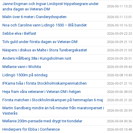
Janne Engman och Ingvar Lindqvist trippelsegrare under
2026-05-11 13:25
andra dagen av Veteran-DM
Malin över 6 meter i Danderydsspelen
2026-05-11 12:01
Noa och Caroline vann Lidingö 1500 – Blå bandet
2026-05-10 16:52
Sebbe elva i Belfast
2026-05-09 22:23
Tolv guld under första dagen av Veteran-DM
2026-05-09 21:13
Näspers i diskus av Malte i Stora Turebergskastet
2026-05-09 21:03
Anders Hållberg 38a i Kungsholmen runt
2026-05-09 20:51
Mellanie vann i Wichita
2026-05-09 09:40
Lidingö 1500m på söndag
2026-05-08 19:40
IFKarna tvåa i första Stockholmskampenmatchen
2026-05-07 21:15
Heja fram våra veteraner i Veteran-DM i helgen
2026-05-06 08:03
Första matchen i Stockholmskampen på hemmaplan 6 maj
2026-05-05 21:20
Martin Sandberg mindre än två minuter från maratonperset i
2026-05-05 20:59
Västerås
Mellanie 200m-persade med drygt tre tiondelar
2026-05-04 00:36
Hinderpers för Ebba i Conference
2026-05-03 10:48