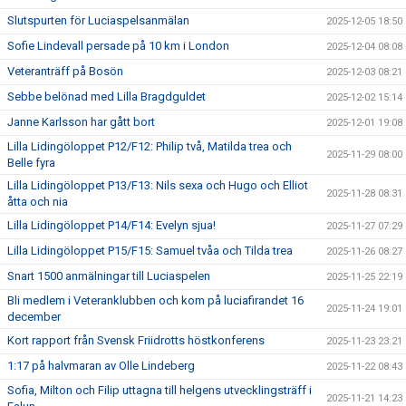
Slutspurten för Luciaspelsanmälan
2025-12-05 18:50
Sofie Lindevall persade på 10 km i London
2025-12-04 08:08
Veteranträff på Bosön
2025-12-03 08:21
Sebbe belönad med Lilla Bragdguldet
2025-12-02 15:14
Janne Karlsson har gått bort
2025-12-01 19:08
Lilla Lidingöloppet P12/F12: Philip två, Matilda trea och
2025-11-29 08:00
Belle fyra
Lilla Lidingöloppet P13/F13: Nils sexa och Hugo och Elliot
2025-11-28 08:31
åtta och nia
Lilla Lidingöloppet P14/F14: Evelyn sjua!
2025-11-27 07:29
Lilla Lidingöloppet P15/F15: Samuel tvåa och Tilda trea
2025-11-26 08:27
Snart 1500 anmälningar till Luciaspelen
2025-11-25 22:19
Bli medlem i Veteranklubben och kom på luciafirandet 16
2025-11-24 19:01
december
Kort rapport från Svensk Friidrotts höstkonferens
2025-11-23 23:21
1:17 på halvmaran av Olle Lindeberg
2025-11-22 08:43
Sofia, Milton och Filip uttagna till helgens utvecklingsträff i
2025-11-21 14:23