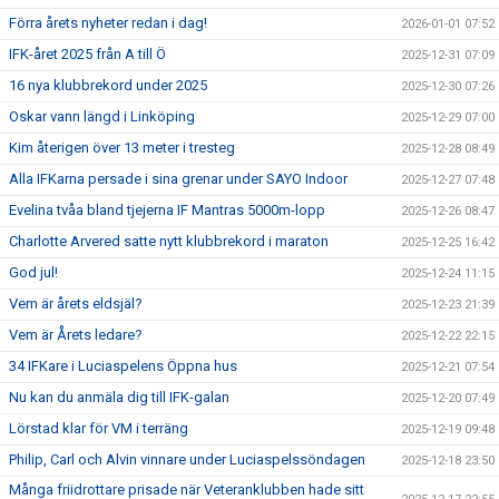
Förra årets nyheter redan i dag!
2026-01-01 07:52
IFK-året 2025 från A till Ö
2025-12-31 07:09
16 nya klubbrekord under 2025
2025-12-30 07:26
Oskar vann längd i Linköping
2025-12-29 07:00
Kim återigen över 13 meter i tresteg
2025-12-28 08:49
Alla IFKarna persade i sina grenar under SAYO Indoor
2025-12-27 07:48
Evelina tvåa bland tjejerna IF Mantras 5000m-lopp
2025-12-26 08:47
Charlotte Arvered satte nytt klubbrekord i maraton
2025-12-25 16:42
God jul!
2025-12-24 11:15
Vem är årets eldsjäl?
2025-12-23 21:39
Vem är Årets ledare?
2025-12-22 22:15
34 IFKare i Luciaspelens Öppna hus
2025-12-21 07:54
Nu kan du anmäla dig till IFK-galan
2025-12-20 07:49
Lörstad klar för VM i terräng
2025-12-19 09:48
Philip, Carl och Alvin vinnare under Luciaspelssöndagen
2025-12-18 23:50
Många friidrottare prisade när Veteranklubben hade sitt