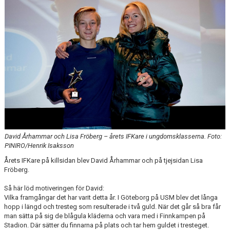
David Århammar och Lisa Fröberg – årets IFKare i ungdomsklasserna. Foto:
PINIRO/Henrik Isaksson
Årets IFKare på killsidan blev David Århammar och på tjejsidan Lisa
Fröberg.
Så här löd motiveringen för David:
Vilka framgångar det har varit detta år. I Göteborg på USM blev det långa
hopp i längd och tresteg som resulterade i två guld. När det går så bra får
man sätta på sig de blågula kläderna och vara med i Finnkampen på
Stadion. Där sätter du finnarna på plats och tar hem guldet i tresteget.