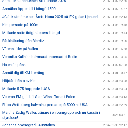
Sara fick utmärkelsen Årets Hane 2025
2026-04-07 22:50
Anmälan öppen till Lidingö 1500!
2026-04-07 14:37
JC fick utmärkelsen Årets Hona 2025 på IFK-galan i januari
2026-04-06 22:13
Kim persade på 100m
2026-04-05 19:48
Mellanie satte tidigt utepers i längd
2026-04-05 19:44
Påskhälsning från Biarritz
2026-04-05 19:00
Vårens tider på Vallen
2026-04-03 16:58
Veronika Kalinina halvmaratonpersade i Berlin
2026-04-02 13:05
Ha en fin påsk!
2026-04-02 07:08
Anmäl dig till KM i terräng
2026-04-01 10:47
Höjdårsbästa av KIm
2026-03-31 23:28
Mellanie 5.75-hoppade i USA
2026-03-31 23:24
Veteran-EM-guld till Sara Wiss i Torun i Polen
2026-03-31 23:13
Ebba Wetterberg halvminutpersade på 5000m i USA
2026-03-31 22:59
Martina Zadig Waller, tränare i en barngrupp och nu kassör i
2026-03-31
styrelsen!
Johanna obesegrad i Australien
2026-03-30 22:17