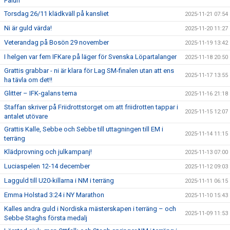
Falun
Torsdag 26/11 klädkväll på kansliet
2025-11-21 07:54
Ni är guld värda!
2025-11-20 11:27
Veterandag på Bosön 29 november
2025-11-19 13:42
I helgen var fem IFKare på läger för Svenska Löpartalanger
2025-11-18 20:50
Grattis grabbar - ni är klara för Lag SM-finalen utan att ens
2025-11-17 13:55
ha tävla om det!!
Glitter – IFK-galans tema
2025-11-16 21:18
Staffan skriver på Friidrottstorget om att friidrotten tappar i
2025-11-15 12:07
antalet utövare
Grattis Kalle, Sebbe och Sebbe till uttagningen till EM i
2025-11-14 11:15
terräng
Klädprovning och julkampanj!
2025-11-13 07:00
Luciaspelen 12-14 december
2025-11-12 09:03
Lagguld till U20-killarna i NM i terräng
2025-11-11 06:15
Emma Holstad 3:24 i NY Marathon
2025-11-10 15:43
Kalles andra guld i Nordiska mästerskapen i terräng – och
2025-11-09 11:53
Sebbe Staghs första medalj