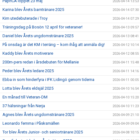
PaprICA loppet 23 maj
2026-04-14 13:53
Karina blev Årets barntränare 2025
2026-04-14 07:30
Kim utedebuterade i Troy
2026-04-14 07:29
Träningsdag på Bosön 12 april för veteraner!
2026-04-13 09:57
Daniel blev Årets ungdomstränare 2025
2026-04-13 08:41
På onsdag är det KM i terräng – kom ihåg att anmäla dig!
2026-04-12 10:14
Kaddy blev Årets motiverare
2026-04-12 08:55
200m-pers redan i årsdebuten för Mellanie
2026-04-11 15:48
Peder blev Årets ledare 2025
2026-04-11 14:16
Ebba in som hinderfyra i IFK Lidingö genom tiderna
2026-04-11 00:05
Lotta blev Årets eldsjäl 2025
2026-04-10 16:54
En månad till Veteran-DM
2026-04-10 15:20
37 hälsningar från Nerja
2026-04-10 11:23
Agnes blev Årets ungdomstränare 2025
2026-04-09 21:10
Leonardo femma i Påsksmällen
2026-04-09 09:04
Tor blev Årets Junior- och seniortränare 2025
2026-04-08 10:15