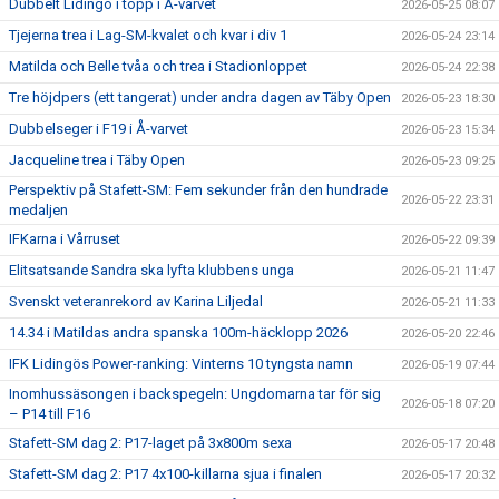
Dubbelt Lidingö i topp i Å-varvet
2026-05-25 08:07
Tjejerna trea i Lag-SM-kvalet och kvar i div 1
2026-05-24 23:14
Matilda och Belle tvåa och trea i Stadionloppet
2026-05-24 22:38
Tre höjdpers (ett tangerat) under andra dagen av Täby Open
2026-05-23 18:30
Dubbelseger i F19 i Å-varvet
2026-05-23 15:34
Jacqueline trea i Täby Open
2026-05-23 09:25
Perspektiv på Stafett-SM: Fem sekunder från den hundrade
2026-05-22 23:31
medaljen
IFKarna i Vårruset
2026-05-22 09:39
Elitsatsande Sandra ska lyfta klubbens unga
2026-05-21 11:47
Svenskt veteranrekord av Karina Liljedal
2026-05-21 11:33
14.34 i Matildas andra spanska 100m-häcklopp 2026
2026-05-20 22:46
IFK Lidingös Power-ranking: Vinterns 10 tyngsta namn
2026-05-19 07:44
Inomhussäsongen i backspegeln: Ungdomarna tar för sig
2026-05-18 07:20
– P14 till F16
Stafett-SM dag 2: P17-laget på 3x800m sexa
2026-05-17 20:48
Stafett-SM dag 2: P17 4x100-killarna sjua i finalen
2026-05-17 20:32