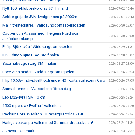
2026-07-03 20:44
Nytt 100m-klubbrekord av JC i Finland
2026-07-02 13:46
Sebbe grejade JVM-kvalgränsen på 3000m
2026-07-01 07:43
Malin trestegstrea i Världsungdomsspelsdagen
2026-06-30 22:07
Cooper och Atlassi med i helgens Nordiska
2026-06-30 20:50
Juniorlandskamp
Philip Björk tvåa i Världsungdomsspelen
2026-06-29 21:37
IFK Lidingö sjua i Lag-SM-finalen
2026-06-28 19:07
Sexa halvvägs i Lag-SM-finalen
2026-06-27 23:09
Love vann hinder i Världsungdomsspelen
2026-06-26 23:53
Filip 10.53w individuellt och under 40 i korta stafetten i Oslo
2026-06-26 07:05
Samuel femma i VU-spelens första dag
2026-06-26
Leo M22-fyra i SM 10 km
2026-06-25 09:24
1500m-pers av Evelina i Vallentuna
2026-06-25 07:20
Rackarns bra av Milton i Turebergs Explosiva #1
2026-06-24 12:54
Härliga veckor på Vallen med Sommaridrottsskolan!
2026-06-24 11:34
JC sexa i Danmark
2026-06-23 17:37