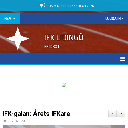
SOMMARIDROTTSSKOLAN 2026
HEM
LOGGA IN
IFK LIDINGÖ
FRIIDROTT
NYHETER
DOKUMENT
IFK-galan: Årets IFKare
<
>
2019-12-25 06:32