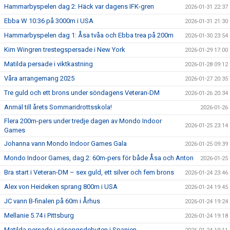
Hammarbyspelen dag 2: Häck var dagens IFK-gren
2026-01-31 22:37
Ebba W 10:36 på 3000m i USA
2026-01-31 21:30
Hammarbyspelen dag 1: Åsa tvåa och Ebba trea på 200m
2026-01-30 23:54
Kim Wingren trestegspersade i New York
2026-01-29 17:00
Matilda persade i viktkastning
2026-01-28 09:12
Våra arrangemang 2025
2026-01-27 20:35
Tre guld och ett brons under söndagens Veteran-DM
2026-01-26 20:34
Anmäl till årets Sommaridrottsskola!
2026-01-26
Flera 200m-pers under tredje dagen av Mondo Indoor
2026-01-25 23:14
Games
Johanna vann Mondo Indoor Games Gala
2026-01-25 09:39
Mondo Indoor Games, dag 2: 60m-pers för både Åsa och Anton
2026-01-25
Bra start i Veteran-DM – sex guld, ett silver och fem brons
2026-01-24 23:46
Alex von Heideken sprang 800m i USA
2026-01-24 19:45
JC vann B-finalen på 60m i Århus
2026-01-24 19:24
Mellanie 5.74 i Pittsburg
2026-01-24 19:18
Matilda persade i säsongsdebuten i Spanien