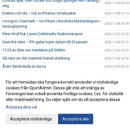
Lörstad sjuk, men Ottfalk och Stagh springer NM i terräng i
2025-11-09 06:04
dag
Evelina och Ida – två av IFKarna i Höstrusket
2025-11-08 21:14
I morgon i Danmark – tre IFKare i Nordiska Mästerskapen i
2025-11-08 07:38
terränglöpning
Peter Woll fick Lasse Dahlstedts funktionärspris
2025-11-07 07:02
Save the date – IFK-galan byter datum till 23 januari
2025-11-06 07:21
17:25 av Alex von Heideken på 5000m
2025-11-05 22:37
Så nära var det maximal Daniel-utdelning
2025-11-04 22:56
Årets fjärde Bulle är ute nu
2025-11-03 07:22
IFK tia i SM-pokalen
2025-11-02 23:22
För att hemsidan ska fungera korrekt använder vi nödvändiga
Emma Holstad 1:35 på halvmaran
2025-11-01 22:35
cookies från SportAdmin. Dessa går inte att stänga av.
Terräng-SM: 18 IFK Lidingö-lag i Mix-stafetten
2025-10-31 07:06
Föreningen kan också använda frivilliga cookies, t.ex. för statistik
Terräng-SM: Luddes sista lopp i IFKs blåvita tävlingsdräkt
eller marknadsföring. Du väljer själv om du vill acceptera dessa.
2025-10-30 07:01
Anpassa dina val
Terräng-SM: Tilda sjua i F15
2025-10-29 07:00
Terräng-SM: Veteranerna femma i lag
2025-10-28 23:29
Acceptera nödvändiga
Acceptera alla
IFK Centralorganisations styrelse på besök i Helsingfors
2025-10-27 07:57