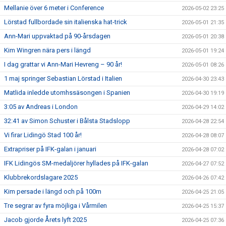
Mellanie över 6 meter i Conference
2026-05-02 23:25
Lörstad fullbordade sin italienska hat-trick
2026-05-01 21:35
Ann-Mari uppvaktad på 90-årsdagen
2026-05-01 20:38
Kim Wingren nära pers i längd
2026-05-01 19:24
I dag grattar vi Ann-Mari Hevreng – 90 år!
2026-05-01 08:26
1 maj springer Sebastian Lörstad i Italien
2026-04-30 23:43
Matlida inledde utomhssäsongen i Spanien
2026-04-30 19:19
3:05 av Andreas i London
2026-04-29 14:02
32:41 av Simon Schuster i Bålsta Stadslopp
2026-04-28 22:54
Vi firar Lidingö Stad 100 år!
2026-04-28 08:07
Extrapriser på IFK-galan i januari
2026-04-28 07:02
IFK Lidingös SM-medaljörer hyllades på IFK-galan
2026-04-27 07:52
Klubbrekordslagare 2025
2026-04-26 07:42
Kim persade i längd och på 100m
2026-04-25 21:05
Tre segrar av fyra möjliga i Vårmilen
2026-04-25 15:37
Jacob gjorde Årets lyft 2025
2026-04-25 07:36