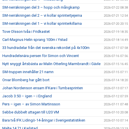
SM-nerräkningen del 3 – hopp och mångkamp
2026-07-22 08:38
SM-nerräkningen del 2 – vi kollar sprintertjejerna
2026-07-21 12:54
SM-nerräkningen del 1 – vi kollar sprinterkillarna
2026-07-20 20:15
Tove Olsson tvåa i Fridkastet
2026-07-19 18:35
Carl-Magnus Helin sprang 100m i Ystad
2026-07-18 14:49
33 hundradelar från det svenska rekordet på 4x100m
2026-07-17 07:58
Hundradelsnära persen för Simon och Vincent
2026-07-16 07:56
Nytt snyggt årtsbästa av Malin Otterling Marmbrandt i Gävle
2026-07-15 16:45
SM-truppen innehåller 21 namn
2026-07-15 07:11
Orvar Blomberg har gått bort
2026-07-14 18:20
Johan Nordenson ensam IFKare i Tumbasprinten
2026-07-13 07:17
Jacob 3:50 – igen – i England
2026-07-12 07:59
Pers – igen – av Simon Martinsson
2026-07-11 07:48
Sebbe dubbelt uttagen till U20 VM
2026-07-10 20:08
Bara två IFK Lidingö-14-åringar i Sverigestatistiken
2026-07-10 07:14
Malte 14.71 i Karlstad
2026-07-09 13:19