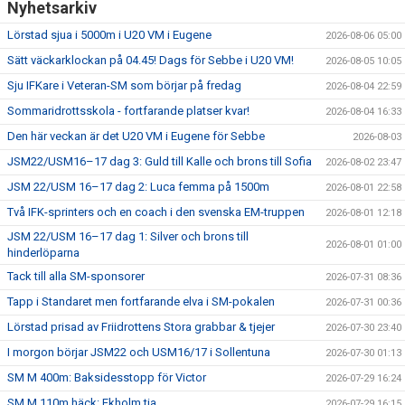
Nyhetsarkiv
Lörstad sjua i 5000m i U20 VM i Eugene
2026-08-06 05:00
Sätt väckarklockan på 04.45! Dags för Sebbe i U20 VM!
2026-08-05 10:05
Sju IFKare i Veteran-SM som börjar på fredag
2026-08-04 22:59
Sommaridrottsskola - fortfarande platser kvar!
2026-08-04 16:33
Den här veckan är det U20 VM i Eugene för Sebbe
2026-08-03
JSM22/USM16–17 dag 3: Guld till Kalle och brons till Sofia
2026-08-02 23:47
JSM 22/USM 16–17 dag 2: Luca femma på 1500m
2026-08-01 22:58
Två IFK-sprinters och en coach i den svenska EM-truppen
2026-08-01 12:18
JSM 22/USM 16–17 dag 1: Silver och brons till
2026-08-01 01:00
hinderlöparna
Tack till alla SM-sponsorer
2026-07-31 08:36
Tapp i Standaret men fortfarande elva i SM-pokalen
2026-07-31 00:36
Lörstad prisad av Friidrottens Stora grabbar & tjejer
2026-07-30 23:40
I morgon börjar JSM22 och USM16/17 i Sollentuna
2026-07-30 01:13
SM M 400m: Baksidesstopp för Victor
2026-07-29 16:24
SM M 110m häck: Ekholm tia
2026-07-29 16:15