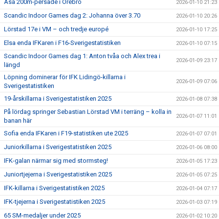
Åsa 200m-persade i Örebro
2026-01-10 21:23
Scandic Indoor Games dag 2: Johanna över 3.70
2026-01-10 20:26
Lörstad 17e i VM – och tredje europé
2026-01-10 17:25
Elsa enda IFKaren i F16-Sverigestatistiken
2026-01-10 07:15
Scandic Indoor Games dag 1: Anton tvåa och Alex trea i
2026-01-09 23:17
längd
Löpning dominerar för IFK Lidingö-killarna i
2026-01-09 07:06
Sverigestatistiken
19-årskillarna i Sverigestatistiken 2025
2026-01-08 07:38
På lördag springer Sebastian Lörstad VM i terräng – kolla in
2026-01-07 11:01
banan här
Sofia enda IFKaren i F19-statistiken ute 2025
2026-01-07 07:01
Juniorkillarna i Sverigestatistiken 2025
2026-01-06 08:00
IFK-galan närmar sig med stormsteg!
2026-01-05 17:23
Juniortjejerna i Sverigestatistiken 2025
2026-01-05 07:25
IFK-killarna i Sverigestatistiken 2025
2026-01-04 07:17
IFK-tjejerna i Sverigestatistiken 2025
2026-01-03 07:19
65 SM-medaljer under 2025
2026-01-02 10:20