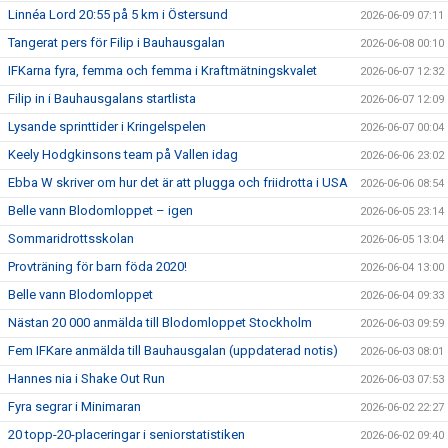
Linnéa Lord 20:55 på 5 km i Östersund
2026-06-09 07:11
Tangerat pers för Filip i Bauhausgalan
2026-06-08 00:10
IFKarna fyra, femma och femma i Kraftmätningskvalet
2026-06-07 12:32
Filip in i Bauhausgalans startlista
2026-06-07 12:09
Lysande sprinttider i Kringelspelen
2026-06-07 00:04
Keely Hodgkinsons team på Vallen idag
2026-06-06 23:02
Ebba W skriver om hur det är att plugga och friidrotta i USA
2026-06-06 08:54
Belle vann Blodomloppet – igen
2026-06-05 23:14
Sommaridrottsskolan
2026-06-05 13:04
Provträning för barn föda 2020!
2026-06-04 13:00
Belle vann Blodomloppet
2026-06-04 09:33
Nästan 20 000 anmälda till Blodomloppet Stockholm
2026-06-03 09:59
Fem IFKare anmälda till Bauhausgalan (uppdaterad notis)
2026-06-03 08:01
Hannes nia i Shake Out Run
2026-06-03 07:53
Fyra segrar i Minimaran
2026-06-02 22:27
20 topp-20-placeringar i seniorstatistiken
2026-06-02 09:40