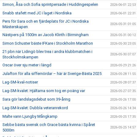
Simon, Åsa och Sofia sprintpersade i Huddingespelen
2026-06-01 22:53
Snabb stafett med JC i laget i Nordiska
2026-06-01 22:31
Pers för Sara och en fjärdeplats för JC i Nordiska
2026-05-31 01:05
Mästerskapen
Nästpers på 1500m av Jacob Klinth i Birmingham
2026-05-31 00:12
Simon Schuster bäste IFKare i Stockholm Marathon
2026-05-30 23:05
21 pbn när Lidingö blev trea i andra klubbmatchen i
2026-05-30 07:07
Stockholmskampen
Oscar över sju meter i längd
2026-05-29 21:26
Julafton för alla siffernördar – här är Sverige-Bästa 2025
2026-05-28 11:55
Lag-SM-kval-notiser
2026-05-28 07:37
Lag-SM-kvalet: Hjältarna som tog en poäng var
2026-05-27 07:35
Sara gör landslagsdebut som 39-åring
2026-05-26 17:00
Lag-SM-kvalet: Dubbla veteranrekord
2026-05-26 14:34
Malte vann Ljungby Mångkamp
2026-05-25 17:35
Sebbe bästa svensk och Grace bästa kvinna i Spåret
2026-05-25 14:57
5000m