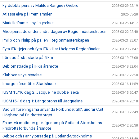
Fyrdubbla pers av Matilda Rangne i Örebro
2026-03-29 22:19
Atlassi elva på Premiärmilen
2026-03-28
Marielle Ramel - ny i styrelsen
2026-03-25 14:17
Alice persade under andra dagen av Regionmästerskapen
2026-03-22 22:40
Philip och Philip på pallen i Regionmästerskapen
2026-03-21 23:07
Fyra IFK-tjejer och fyra IFK-killar i helgens Regionfinaler
2026-03-20 21:47
Lörstad årsbästade på 5 km
2026-03-19 07:00
Beblomstrade på IFKs årsmöte
2026-03-18 22:04
Klubbens nya styrelse!
2026-03-17 22:50
Imorgon årsmöte i Stadshuset
2026-03-16 11:59
IUSM 15/16 dag 2: Jacqueline dubbel sexa
2026-03-15 20:47
IUSM15-16 dag 1: Längdbrons till Jacqueline
2026-03-14 23:18
Vad vill föreningarna använda Förbundet till?, undrar Curt
2026-03-13 22:49
Högberg på Friidrottstorget
En av två motioner gick igenom på Gotland-Stockholms
2026-03-12 20:38
Friidrottsförbunds årsmöte
Sebbe och Fanny prisade på Gotland-Stockholms
2026-03-12 18:49