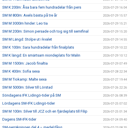
SM K 200m: Åsa bara fem hundradelar från pers
2026-07-29 16:04
SM M 800m: Axels bästa på tre år
2026-07-29 15:57
SM M 3000m hinder: Leo tia
2026-07-29 15:21
SM M 200m: Simon persade och tog sig till semifinal
2026-07-29 15:20
SM M Längd: Stolpe ut i kvalet
2026-07-29 14:55
SM K 100m: Sara hundradelar från finalplats
2026-07-29 10:22
SM K längd: En smärtsam niondeplats för Malin
2026-07-29 10:12
SM M 1500m: Jacob finaltia
2026-07-29 07:49
SM K 400m: Sofia sexa
2026-07-28 22:34
SM M Tiokamp: Malte sexa
2026-07-27 19:44
SM M 5000m: Silver till Lörstad
2026-07-26 22:26
Söndagens IFK Lidingö-tider på SM
2026-07-26 08:39
Lördagens SM-IFK Lidingö-tider
2026-07-25 07:02
SM M 100m: Silver till JCZ och en fjärdeplats till Filip
2026-07-25 01:34
Dagens SM-IFK-tider
2026-07-24 09:40
SM-nerräkningen del 4 – medel/lång
2026-07-23 08:35