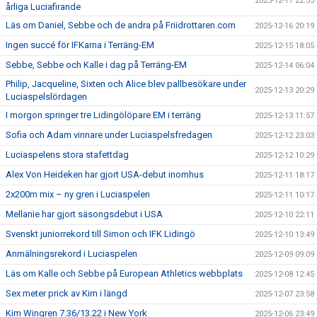
2025-12-17 22:55
årliga Luciafirande
Läs om Daniel, Sebbe och de andra på Friidrottaren.com
2025-12-16 20:19
Ingen succé för IFKarna i Terräng-EM
2025-12-15 18:05
Sebbe, Sebbe och Kalle i dag på Terräng-EM
2025-12-14 06:04
Philip, Jacqueline, Sixten och Alice blev pallbesökare under
2025-12-13 20:29
Luciaspelslördagen
I morgon springer tre Lidingölöpare EM i terräng
2025-12-13 11:57
Sofia och Adam vinnare under Luciaspelsfredagen
2025-12-12 23:03
Luciaspelens stora stafettdag
2025-12-12 10:29
Alex Von Heideken har gjort USA-debut inomhus
2025-12-11 18:17
2x200m mix – ny gren i Luciaspelen
2025-12-11 10:17
Mellanie har gjort säsongsdebut i USA
2025-12-10 22:11
Svenskt juniorrekord till Simon och IFK Lidingö
2025-12-10 13:49
Anmälningsrekord i Luciaspelen
2025-12-09 09:09
Läs om Kalle och Sebbe på European Athletics webbplats
2025-12-08 12:45
Sex meter prick av Kim i längd
2025-12-07 23:58
Kim Wingren 7.36/13.22 i New York
2025-12-06 23:49