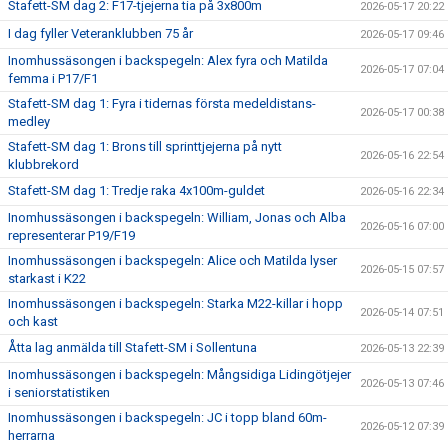
Stafett-SM dag 2: F17-tjejerna tia på 3x800m
2026-05-17 20:22
I dag fyller Veteranklubben 75 år
2026-05-17 09:46
Inomhussäsongen i backspegeln: Alex fyra och Matilda
2026-05-17 07:04
femma i P17/F1
Stafett-SM dag 1: Fyra i tidernas första medeldistans-
2026-05-17 00:38
medley
Stafett-SM dag 1: Brons till sprinttjejerna på nytt
2026-05-16 22:54
klubbrekord
Stafett-SM dag 1: Tredje raka 4x100m-guldet
2026-05-16 22:34
Inomhussäsongen i backspegeln: William, Jonas och Alba
2026-05-16 07:00
representerar P19/F19
Inomhussäsongen i backspegeln: Alice och Matilda lyser
2026-05-15 07:57
starkast i K22
Inomhussäsongen i backspegeln: Starka M22-killar i hopp
2026-05-14 07:51
och kast
Åtta lag anmälda till Stafett-SM i Sollentuna
2026-05-13 22:39
Inomhussäsongen i backspegeln: Mångsidiga Lidingötjejer
2026-05-13 07:46
i seniorstatistiken
Inomhussäsongen i backspegeln: JC i topp bland 60m-
2026-05-12 07:39
herrarna