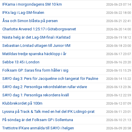
IFKarna i morgondagens SM 10 km
2026-06-23 07:14
IFKs lag i Lag-SM-finalen
2026-06-22 18:00
Åsa och Simon blåsta på persen
2026-06-21 22:41
Charlotte Arvered 1:25:17 i Göteborgsvarvet
2026-06-20 14:00
Nästa helg är det Lag-SM-final i Karlstad
2026-06-19 18:12
Sebastian Lörstad uttagen till Junior-VM
2026-06-18 23:00
Matildas tredje spanska häcklopp i år
2026-06-17 23:07
Sebbe 13:45 i London
2026-06-16 23:20
Folksam GP: Saras fina form håller i sig
2026-06-15 15:29
SAYO dag 3: Pers för Jacqueline och tangerat för Pauline
2026-06-14 15:22
SAYO dag 2: Personliga rekordslakten rullar vidare
2026-06-13 23:36
SAYO dag 1: Personliga rekordens kväll
2026-06-12 22:59
Klubbrekordet på 100m
2026-06-12 07:09
Lyssna på Track & Talk med en hel del IFK Lidingö-prat
2026-06-11 23:01
På söndag är det Folksam GP i Sollentuna
2026-06-10 21:13
Trettiotre IFKare anmälda till SAYO i helgen
2026-06-09 20:58