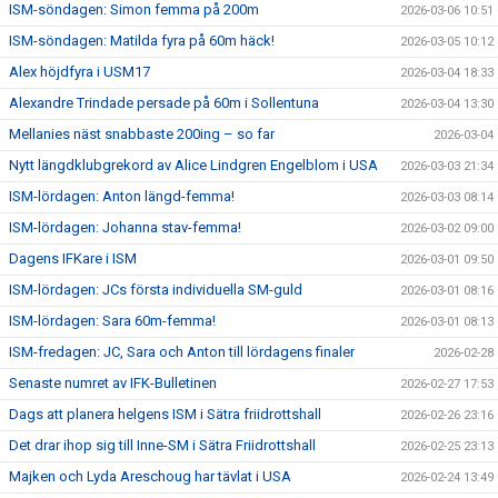
ISM-söndagen: Simon femma på 200m
2026-03-06 10:51
ISM-söndagen: Matilda fyra på 60m häck!
2026-03-05 10:12
Alex höjdfyra i USM17
2026-03-04 18:33
Alexandre Trindade persade på 60m i Sollentuna
2026-03-04 13:30
Mellanies näst snabbaste 200ing – so far
2026-03-04
Nytt längdklubgrekord av Alice Lindgren Engelblom i USA
2026-03-03 21:34
ISM-lördagen: Anton längd-femma!
2026-03-03 08:14
ISM-lördagen: Johanna stav-femma!
2026-03-02 09:00
Dagens IFKare i ISM
2026-03-01 09:50
ISM-lördagen: JCs första individuella SM-guld
2026-03-01 08:16
ISM-lördagen: Sara 60m-femma!
2026-03-01 08:13
ISM-fredagen: JC, Sara och Anton till lördagens finaler
2026-02-28
Senaste numret av IFK-Bulletinen
2026-02-27 17:53
Dags att planera helgens ISM i Sätra friidrottshall
2026-02-26 23:16
Det drar ihop sig till Inne-SM i Sätra Friidrottshall
2026-02-25 23:13
Majken och Lyda Areschoug har tävlat i USA
2026-02-24 13:49