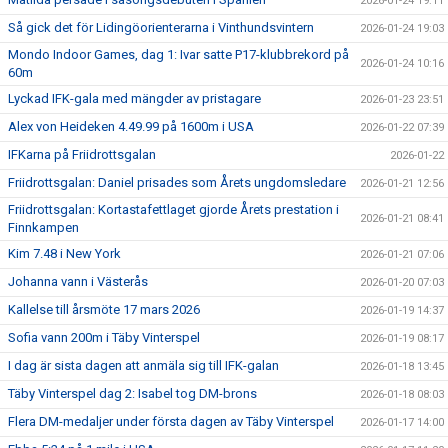
2026-01-24 19:11
Så gick det för Lidingöorienterarna i Vinthundsvintern
2026-01-24 19:03
Mondo Indoor Games, dag 1: Ivar satte P17-klubbrekord på
2026-01-24 10:16
60m
Lyckad IFK-gala med mängder av pristagare
2026-01-23 23:51
Alex von Heideken 4.49.99 på 1600m i USA
2026-01-22 07:39
IFKarna på Friidrottsgalan
2026-01-22
Friidrottsgalan: Daniel prisades som Årets ungdomsledare
2026-01-21 12:56
Friidrottsgalan: Kortastafettlaget gjorde Årets prestation i
2026-01-21 08:41
Finnkampen
Kim 7.48 i New York
2026-01-21 07:06
Johanna vann i Västerås
2026-01-20 07:03
Kallelse till årsmöte 17 mars 2026
2026-01-19 14:37
Sofia vann 200m i Täby Vinterspel
2026-01-19 08:17
I dag är sista dagen att anmäla sig till IFK-galan
2026-01-18 13:45
Täby Vinterspel dag 2: Isabel tog DM-brons
2026-01-18 08:03
Flera DM-medaljer under första dagen av Täby Vinterspel
2026-01-17 14:00