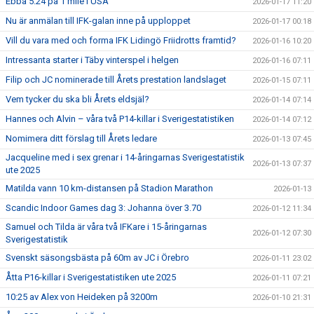
Ebba 5:24 på 1 mile i USA
2026-01-17 11:20
Nu är anmälan till IFK-galan inne på upploppet
2026-01-17 00:18
Vill du vara med och forma IFK Lidingö Friidrotts framtid?
2026-01-16 10:20
Intressanta starter i Täby vinterspel i helgen
2026-01-16 07:11
Filip och JC nominerade till Årets prestation landslaget
2026-01-15 07:11
Vem tycker du ska bli Årets eldsjäl?
2026-01-14 07:14
Hannes och Alvin – våra två P14-killar i Sverigestatistiken
2026-01-14 07:12
Nomimera ditt förslag till Årets ledare
2026-01-13 07:45
Jacqueline med i sex grenar i 14-åringarnas Sverigestatistik
2026-01-13 07:37
ute 2025
Matilda vann 10 km-distansen på Stadion Marathon
2026-01-13
Scandic Indoor Games dag 3: Johanna över 3.70
2026-01-12 11:34
Samuel och Tilda är våra två IFKare i 15-åringarnas
2026-01-12 07:30
Sverigestatistik
Svenskt säsongsbästa på 60m av JC i Örebro
2026-01-11 23:02
Åtta P16-killar i Sverigestatistiken ute 2025
2026-01-11 07:21
10:25 av Alex von Heideken på 3200m
2026-01-10 21:31