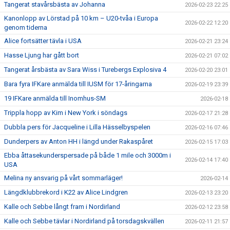
Tangerat stavårsbästa av Johanna
2026-02-23 22:25
Kanonlopp av Lörstad på 10 km – U20-tvåa i Europa
2026-02-22 12:20
genom tiderna
Alice fortsätter tävla i USA
2026-02-21 23:24
Hasse Ljung har gått bort
2026-02-21 07:02
Tangerat årsbästa av Sara Wiss i Turebergs Explosiva 4
2026-02-20 23:01
Bara fyra IFKare anmälda till IUSM för 17-åringarna
2026-02-19 23:39
19 IFKare anmälda till Inomhus-SM
2026-02-18
Trippla hopp av Kim i New York i söndags
2026-02-17 21:28
Dubbla pers för Jacqueline i Lilla Hässelbyspelen
2026-02-16 07:46
Dunderpers av Anton HH i längd under Rakaspåret
2026-02-15 17:03
Ebba åttasekunderspersade på både 1 mile och 3000m i
2026-02-14 17:40
USA
Melina ny ansvarig på vårt sommarläger!
2026-02-14
Längdklubbrekord i K22 av Alice Lindgren
2026-02-13 23:20
Kalle och Sebbe långt fram i Nordirland
2026-02-12 23:58
Kalle och Sebbe tävlar i Nordirland på torsdagskvällen
2026-02-11 21:57