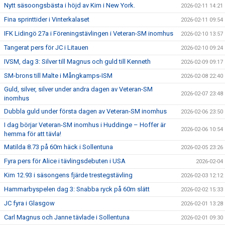
Nytt säsoongsbästa i höjd av Kim i New York.
2026-02-11 14:21
Fina sprinttider i Vinterkalaset
2026-02-11 09:54
IFK Lidingö 27a i Föreningstävlingen i Veteran-SM inomhus
2026-02-10 13:57
Tangerat pers för JC i Litauen
2026-02-10 09:24
IVSM, dag 3: Silver till Magnus och guld till Kenneth
2026-02-09 09:17
SM-brons till Malte i Mångkamps-ISM
2026-02-08 22:40
Guld, silver, silver under andra dagen av Veteran-SM
2026-02-07 23:48
inomhus
Dubbla guld under första dagen av Veteran-SM inomhus
2026-02-06 23:50
I dag börjar Veteran-SM inomhus i Huddinge – Hoffer är
2026-02-06 10:54
hemma för att tävla!
Matilda 8.73 på 60m häck i Sollentuna
2026-02-05 23:26
Fyra pers för Alice i tävlingsdebuten i USA
2026-02-04
Kim 12.93 i säsongens fjärde trestegstävling
2026-02-03 12:12
Hammarbyspelen dag 3: Snabba ryck på 60m slätt
2026-02-02 15:33
JC fyra i Glasgow
2026-02-01 13:28
Carl Magnus och Janne tävlade i Sollentuna
2026-02-01 09:30