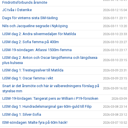
Friidrottsförbunds årsmöte
JC tvåa i Österrike
2026-03-12 15:04
Dags för vinterns sista SM-tävling
2026-03-11 23:11
Nils och Jacqueline segrade i Nyköping
2026-03-11 13:20
IJSM dag 2: Andra silvermedaljen för Matilda
2026-03-10 23:33
IJSM dag 2: Sofia femma på 400m
2026-03-10 23:27
IJSM-19-söndagen: Atlassi 1500m-femma
2026-03-10 23:17
IJSM dag 2: Anton och Oscar längdfemma och längdsexa
2026-03-10 23:15
plus kulsexa
IJSM dag 1: Trestegssilver till Matilda
2026-03-09 23:31
IJSM dag 1: Oscar femma i vikt
2026-03-09 23:15
Snart är det årsmöte och här är valberedningens förslag på
2026-03-09 16:02
styrelse mm
IJSM-19-lördagen: Tangerat pers av William i P19-försöken
2026-03-09
IJSM dag 1: Hundradelsmarginal gav 60m-guld till Filip
2026-03-08 23:14
IJSM dag 1: Silver-Sofia
2026-03-08 23:12
ISM-söndagen: Malte fyra på 60m häck!
2026-03-07 10:52