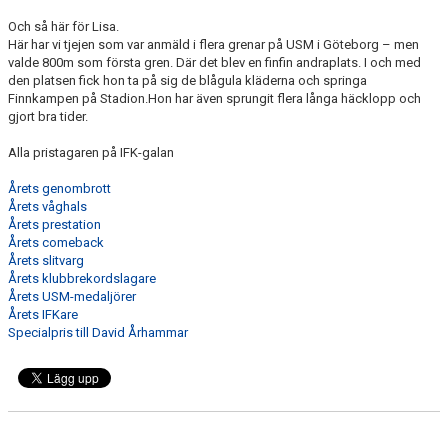
Och så här för Lisa.
Här har vi tjejen som var anmäld i flera grenar på USM i Göteborg – men
valde 800m som första gren. Där det blev en finfin andraplats. I och med
den platsen fick hon ta på sig de blågula kläderna och springa
Finnkampen på Stadion.Hon har även sprungit flera långa häcklopp och
gjort bra tider.
Alla pristagaren på IFK-galan
Årets genombrott
Årets våghals
Årets prestation
Årets comeback
Årets slitvarg
Årets klubbrekordslagare
Årets USM-medaljörer
Årets IFKare
Specialpris till David Århammar