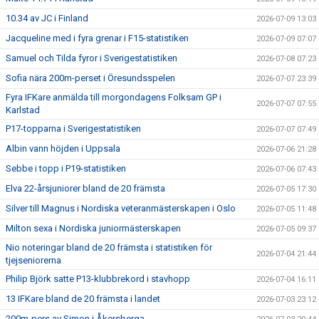
10.34 av JC i Finland
2026-07-09 13:03
Jacqueline med i fyra grenar i F15-statistiken
2026-07-09 07:07
Samuel och Tilda fyror i Sverigestatistiken
2026-07-08 07:23
Sofia nära 200m-perset i Öresundsspelen
2026-07-07 23:39
Fyra IFKare anmälda till morgondagens Folksam GP i
2026-07-07 07:55
Karlstad
P17-topparna i Sverigestatistiken
2026-07-07 07:49
Albin vann höjden i Uppsala
2026-07-06 21:28
Sebbe i topp i P19-statistiken
2026-07-06 07:43
Elva 22-årsjuniorer bland de 20 främsta
2026-07-05 17:30
Silver till Magnus i Nordiska veteranmästerskapen i Oslo
2026-07-05 11:48
Milton sexa i Nordiska juniormästerskapen
2026-07-05 09:37
Nio noteringar bland de 20 främsta i statistiken för
2026-07-04 21:44
tjejseniorerna
Philip Björk satte P13-klubbrekord i stavhopp
2026-07-04 16:11
13 IFKare bland de 20 främsta i landet
2026-07-03 23:12
200m-pers av Simon i Åkersberga