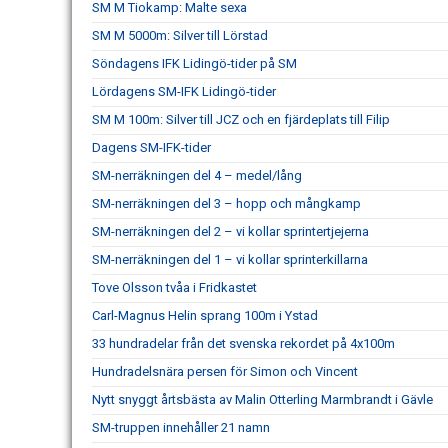
SM M Tiokamp: Malte sexa
SM M 5000m: Silver till Lörstad
Söndagens IFK Lidingö-tider på SM
Lördagens SM-IFK Lidingö-tider
SM M 100m: Silver till JCZ och en fjärdeplats till Filip
Dagens SM-IFK-tider
SM-nerräkningen del 4 – medel/lång
SM-nerräkningen del 3 – hopp och mångkamp
SM-nerräkningen del 2 – vi kollar sprintertjejerna
SM-nerräkningen del 1 – vi kollar sprinterkillarna
Tove Olsson tvåa i Fridkastet
Carl-Magnus Helin sprang 100m i Ystad
33 hundradelar från det svenska rekordet på 4x100m
Hundradelsnära persen för Simon och Vincent
Nytt snyggt årtsbästa av Malin Otterling Marmbrandt i Gävle
SM-truppen innehåller 21 namn