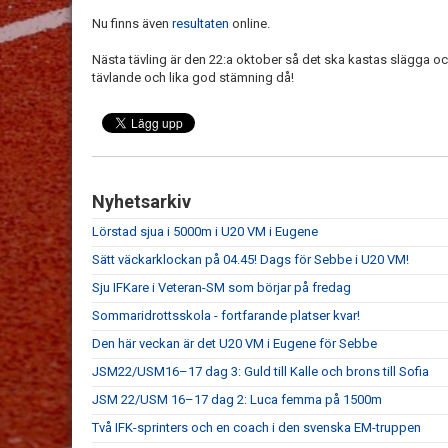
Nu finns även
resultaten
online.
Nästa tävling är den 22:a oktober så det ska kastas slägga o
tävlande och lika god stämning då!
Nyhetsarkiv
Lörstad sjua i 5000m i U20 VM i Eugene
Sätt väckarklockan på 04.45! Dags för Sebbe i U20 VM!
Sju IFKare i Veteran-SM som börjar på fredag
Sommaridrottsskola - fortfarande platser kvar!
Den här veckan är det U20 VM i Eugene för Sebbe
JSM22/USM16–17 dag 3: Guld till Kalle och brons till Sofia
JSM 22/USM 16–17 dag 2: Luca femma på 1500m
Två IFK-sprinters och en coach i den svenska EM-truppen