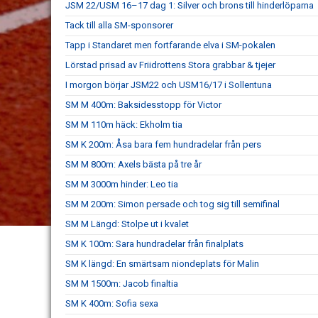
JSM 22/USM 16–17 dag 1: Silver och brons till hinderlöparna
Tack till alla SM-sponsorer
Tapp i Standaret men fortfarande elva i SM-pokalen
Lörstad prisad av Friidrottens Stora grabbar & tjejer
I morgon börjar JSM22 och USM16/17 i Sollentuna
SM M 400m: Baksidesstopp för Victor
SM M 110m häck: Ekholm tia
SM K 200m: Åsa bara fem hundradelar från pers
SM M 800m: Axels bästa på tre år
SM M 3000m hinder: Leo tia
SM M 200m: Simon persade och tog sig till semifinal
SM M Längd: Stolpe ut i kvalet
SM K 100m: Sara hundradelar från finalplats
SM K längd: En smärtsam niondeplats för Malin
SM M 1500m: Jacob finaltia
SM K 400m: Sofia sexa