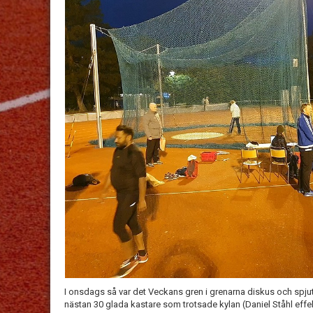
I onsdags så var det Veckans gren i grenarna diskus och spjut
nästan 30 glada kastare som trotsade kylan (Daniel Ståhl effe