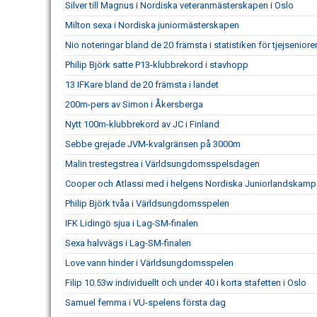
Silver till Magnus i Nordiska veteranmästerskapen i Oslo
Milton sexa i Nordiska juniormästerskapen
Nio noteringar bland de 20 främsta i statistiken för tjejseniore
Philip Björk satte P13-klubbrekord i stavhopp
13 IFKare bland de 20 främsta i landet
200m-pers av Simon i Åkersberga
Nytt 100m-klubbrekord av JC i Finland
Sebbe grejade JVM-kvalgränsen på 3000m
Malin trestegstrea i Världsungdomsspelsdagen
Cooper och Atlassi med i helgens Nordiska Juniorlandskamp
Philip Björk tvåa i Världsungdomsspelen
IFK Lidingö sjua i Lag-SM-finalen
Sexa halvvägs i Lag-SM-finalen
Love vann hinder i Världsungdomsspelen
Filip 10.53w individuellt och under 40 i korta stafetten i Oslo
Samuel femma i VU-spelens första dag