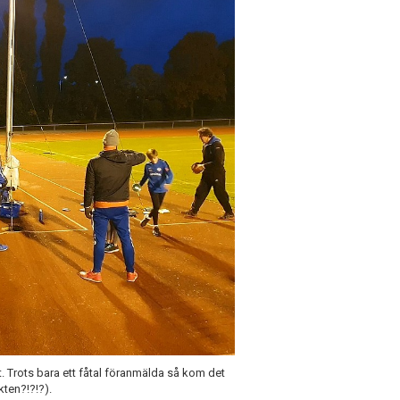
. Trots bara ett fåtal föranmälda så kom det
kten?!?!?).