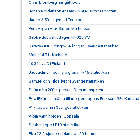
Orvar Blomberg har gått bort
Johan Nordenson ensam IFKare i Tumbasprinten
Jacob 3:50 – igen – i England
Pers – igen – av Simon Martinsson
Sebbe dubbelt uttagen till U20 VM
Bara två IFK Lidingö-14-åringar i Sverigestatistiken
Malte 14.71 i Karlstad
10.34 av JC i Finland
Jacqueline med i fyra grenar i F15-statistiken
Samuel och Tilda fyror i Sverigestatistiken
Sofia nära 200m-perset i Öresundsspelen
Fyra IFKare anmälda till morgondagens Folksam GP i Karlstad
P17-topparna i Sverigestatistiken
Albin vann höjden i Uppsala
Sebbe i topp i P19-statistiken
Elva 22-årsjuniorer bland de 20 främsta