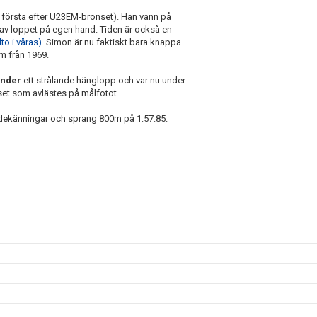
t första efter U23EM-bronset). Han vann på
ar av loppet på egen hand. Tiden är också en
to i våras).
Simon är nu faktiskt bara knappa
m från 1969.
ander
ett strålande hänglopp och var nu under
rset som avlästes på målfotot.
adekänningar och sprang 800m på 1:57.85.