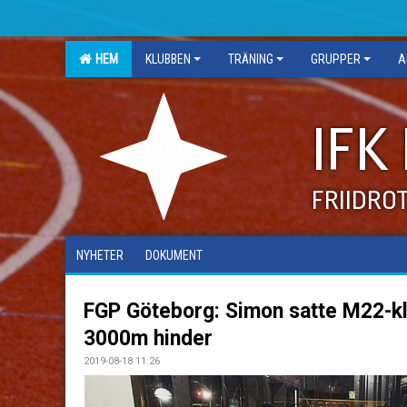
HEM
KLUBBEN
TRÄNING
GRUPPER
A
IFK
FRIIDRO
NYHETER
DOKUMENT
FGP Göteborg: Simon satte M22-k
3000m hinder
2019-08-18 11:26