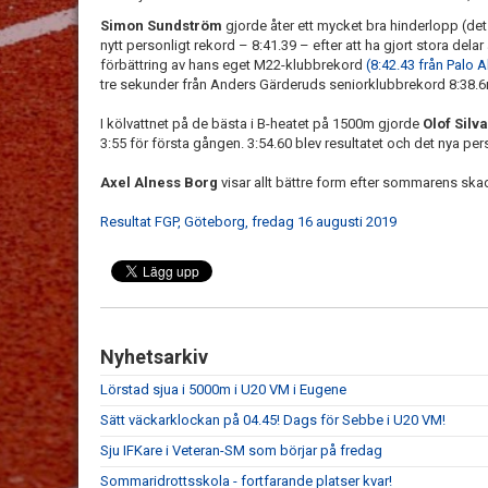
Simon Sundström
gjorde åter ett mycket bra hinderlopp (de
nytt personligt rekord – 8:41.39 – efter att ha gjort stora del
förbättring av hans eget M22-klubbrekord
(8:42.43 från Palo Al
tre sekunder från Anders Gärderuds seniorklubbrekord 8:38.6
I kölvattnet på de bästa i B-heatet på 1500m gjorde
Olof Silv
3:55 för första gången. 3:54.60 blev resultatet och det nya pe
Axel Alness Borg
visar allt bättre form efter sommarens sk
Resultat FGP, Göteborg, fredag 16 augusti 2019
Nyhetsarkiv
Lörstad sjua i 5000m i U20 VM i Eugene
Sätt väckarklockan på 04.45! Dags för Sebbe i U20 VM!
Sju IFKare i Veteran-SM som börjar på fredag
Sommaridrottsskola - fortfarande platser kvar!