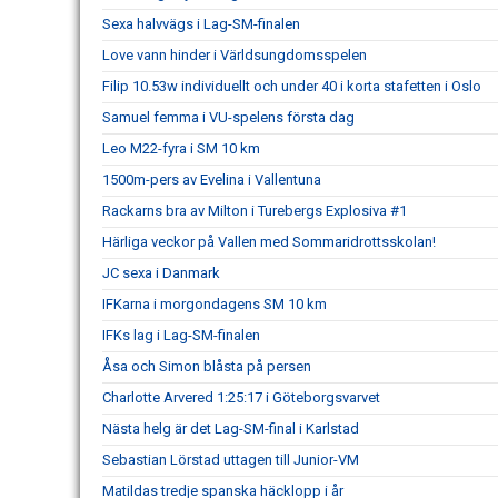
Sexa halvvägs i Lag-SM-finalen
Love vann hinder i Världsungdomsspelen
Filip 10.53w individuellt och under 40 i korta stafetten i Oslo
Samuel femma i VU-spelens första dag
Leo M22-fyra i SM 10 km
1500m-pers av Evelina i Vallentuna
Rackarns bra av Milton i Turebergs Explosiva #1
Härliga veckor på Vallen med Sommaridrottsskolan!
JC sexa i Danmark
IFKarna i morgondagens SM 10 km
IFKs lag i Lag-SM-finalen
Åsa och Simon blåsta på persen
Charlotte Arvered 1:25:17 i Göteborgsvarvet
Nästa helg är det Lag-SM-final i Karlstad
Sebastian Lörstad uttagen till Junior-VM
Matildas tredje spanska häcklopp i år