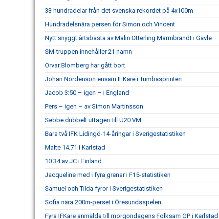
33 hundradelar från det svenska rekordet på 4x100m
Hundradelsnära persen för Simon och Vincent
Nytt snyggt årtsbästa av Malin Otterling Marmbrandt i Gävle
SM-truppen innehåller 21 namn
Orvar Blomberg har gått bort
Johan Nordenson ensam IFKare i Tumbasprinten
Jacob 3:50 – igen – i England
Pers – igen – av Simon Martinsson
Sebbe dubbelt uttagen till U20 VM
Bara två IFK Lidingö-14-åringar i Sverigestatistiken
Malte 14.71 i Karlstad
10.34 av JC i Finland
Jacqueline med i fyra grenar i F15-statistiken
Samuel och Tilda fyror i Sverigestatistiken
Sofia nära 200m-perset i Öresundsspelen
Fyra IFKare anmälda till morgondagens Folksam GP i Karlstad