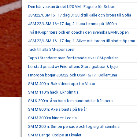
Den här veckan är det U20 VM i Eugene för Sebbe
JSM22/USM16–17 dag 3: Guld till Kalle och brons till Sofia
JSM 22/USM 16–17 dag 2: Luca femma på 1500m
Två IFK-sprinters och en coach i den svenska EM-truppen
JSM 22/USM 16–17 dag 1: Silver och brons till hinderlöparna
Tack till alla SM-sponsorer
Tapp i Standaret men fortfarande elva i SM-pokalen
Lörstad prisad av Friidrottens Stora grabbar & tjejer
I morgon börjar JSM22 och USM16/17 i Sollentuna
SM M 400m: Baksidesstopp för Victor
SM M 110m häck: Ekholm tia
SM K 200m: Åsa bara fem hundradelar från pers
SM M 800m: Axels bästa på tre år
SM M 3000m hinder: Leo tia
SM M 200m: Simon persade och tog sig till semifinal
SM M Längd: Stolpe ut i kvalet