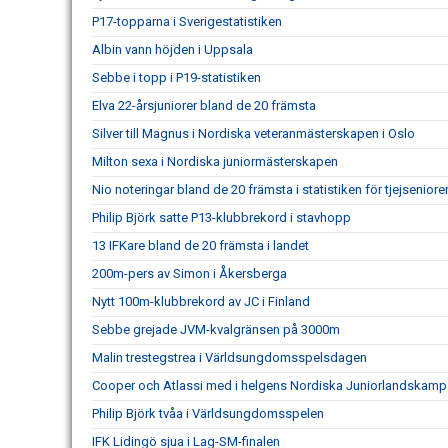
P17-topparna i Sverigestatistiken
Albin vann höjden i Uppsala
Sebbe i topp i P19-statistiken
Elva 22-årsjuniorer bland de 20 främsta
Silver till Magnus i Nordiska veteranmästerskapen i Oslo
Milton sexa i Nordiska juniormästerskapen
Nio noteringar bland de 20 främsta i statistiken för tjejseniore
Philip Björk satte P13-klubbrekord i stavhopp
13 IFKare bland de 20 främsta i landet
200m-pers av Simon i Åkersberga
Nytt 100m-klubbrekord av JC i Finland
Sebbe grejade JVM-kvalgränsen på 3000m
Malin trestegstrea i Världsungdomsspelsdagen
Cooper och Atlassi med i helgens Nordiska Juniorlandskamp
Philip Björk tvåa i Världsungdomsspelen
IFK Lidingö sjua i Lag-SM-finalen