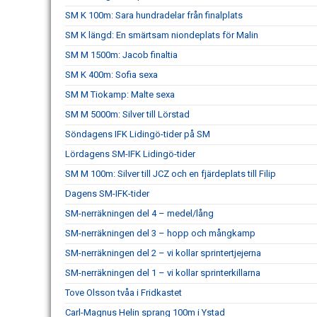
SM K 100m: Sara hundradelar från finalplats
SM K längd: En smärtsam niondeplats för Malin
SM M 1500m: Jacob finaltia
SM K 400m: Sofia sexa
SM M Tiokamp: Malte sexa
SM M 5000m: Silver till Lörstad
Söndagens IFK Lidingö-tider på SM
Lördagens SM-IFK Lidingö-tider
SM M 100m: Silver till JCZ och en fjärdeplats till Filip
Dagens SM-IFK-tider
SM-nerräkningen del 4 – medel/lång
SM-nerräkningen del 3 – hopp och mångkamp
SM-nerräkningen del 2 – vi kollar sprintertjejerna
SM-nerräkningen del 1 – vi kollar sprinterkillarna
Tove Olsson tvåa i Fridkastet
Carl-Magnus Helin sprang 100m i Ystad