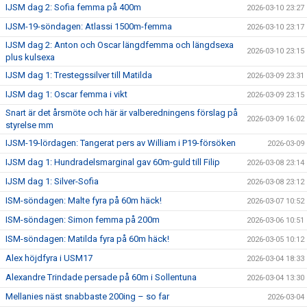
IJSM dag 2: Sofia femma på 400m
2026-03-10 23:27
IJSM-19-söndagen: Atlassi 1500m-femma
2026-03-10 23:17
IJSM dag 2: Anton och Oscar längdfemma och längdsexa
2026-03-10 23:15
plus kulsexa
IJSM dag 1: Trestegssilver till Matilda
2026-03-09 23:31
IJSM dag 1: Oscar femma i vikt
2026-03-09 23:15
Snart är det årsmöte och här är valberedningens förslag på
2026-03-09 16:02
styrelse mm
IJSM-19-lördagen: Tangerat pers av William i P19-försöken
2026-03-09
IJSM dag 1: Hundradelsmarginal gav 60m-guld till Filip
2026-03-08 23:14
IJSM dag 1: Silver-Sofia
2026-03-08 23:12
ISM-söndagen: Malte fyra på 60m häck!
2026-03-07 10:52
ISM-söndagen: Simon femma på 200m
2026-03-06 10:51
ISM-söndagen: Matilda fyra på 60m häck!
2026-03-05 10:12
Alex höjdfyra i USM17
2026-03-04 18:33
Alexandre Trindade persade på 60m i Sollentuna
2026-03-04 13:30
Mellanies näst snabbaste 200ing – so far
2026-03-04