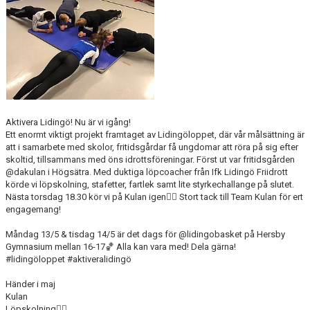
Aktivera Lidingö! Nu är vi igång!
Ett enormt viktigt projekt framtaget av Lidingöloppet, där vår målsättning är
att i samarbete med skolor, fritidsgårdar få ungdomar att röra på sig efter
skoltid, tillsammans med öns idrottsföreningar. Först ut var fritidsgården
@dakulan i Högsätra. Med duktiga löpcoacher från Ifk Lidingö Friidrott
körde vi löpskolning, stafetter, fartlek samt lite styrkechallange på slutet.
Nästa torsdag 18.30 kör vi på Kulan igen🏃‍♀️ Stort tack till Team Kulan för ert
engagemang!
Måndag 13/5 & tisdag 14/5 är det dags för @lidingobasket på Hersby
Gymnasium mellan 16-17🏀 Alla kan vara med! Dela gärna!
#lidingöloppet #aktiveralidingö
Händer i maj
Kulan
Löpskolning🏃‍♀️