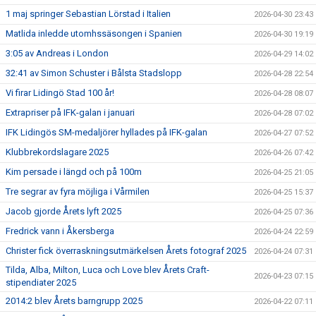
1 maj springer Sebastian Lörstad i Italien
2026-04-30 23:43
Matlida inledde utomhssäsongen i Spanien
2026-04-30 19:19
3:05 av Andreas i London
2026-04-29 14:02
32:41 av Simon Schuster i Bålsta Stadslopp
2026-04-28 22:54
Vi firar Lidingö Stad 100 år!
2026-04-28 08:07
Extrapriser på IFK-galan i januari
2026-04-28 07:02
IFK Lidingös SM-medaljörer hyllades på IFK-galan
2026-04-27 07:52
Klubbrekordslagare 2025
2026-04-26 07:42
Kim persade i längd och på 100m
2026-04-25 21:05
Tre segrar av fyra möjliga i Vårmilen
2026-04-25 15:37
Jacob gjorde Årets lyft 2025
2026-04-25 07:36
Fredrick vann i Åkersberga
2026-04-24 22:59
Christer fick överraskningsutmärkelsen Årets fotograf 2025
2026-04-24 07:31
Tilda, Alba, Milton, Luca och Love blev Årets Craft-
2026-04-23 07:15
stipendiater 2025
2014:2 blev Årets barngrupp 2025
2026-04-22 07:11