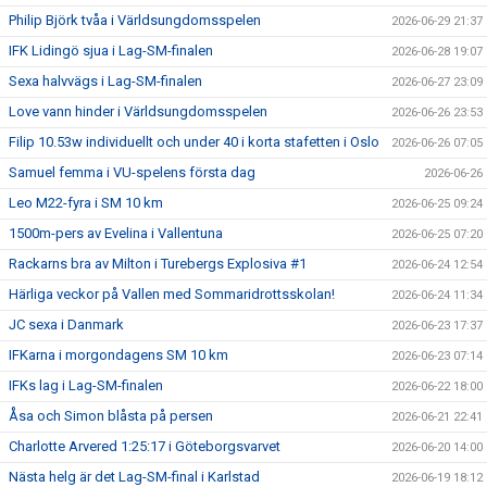
Philip Björk tvåa i Världsungdomsspelen
2026-06-29 21:37
IFK Lidingö sjua i Lag-SM-finalen
2026-06-28 19:07
Sexa halvvägs i Lag-SM-finalen
2026-06-27 23:09
Love vann hinder i Världsungdomsspelen
2026-06-26 23:53
Filip 10.53w individuellt och under 40 i korta stafetten i Oslo
2026-06-26 07:05
Samuel femma i VU-spelens första dag
2026-06-26
Leo M22-fyra i SM 10 km
2026-06-25 09:24
1500m-pers av Evelina i Vallentuna
2026-06-25 07:20
Rackarns bra av Milton i Turebergs Explosiva #1
2026-06-24 12:54
Härliga veckor på Vallen med Sommaridrottsskolan!
2026-06-24 11:34
JC sexa i Danmark
2026-06-23 17:37
IFKarna i morgondagens SM 10 km
2026-06-23 07:14
IFKs lag i Lag-SM-finalen
2026-06-22 18:00
Åsa och Simon blåsta på persen
2026-06-21 22:41
Charlotte Arvered 1:25:17 i Göteborgsvarvet
2026-06-20 14:00
Nästa helg är det Lag-SM-final i Karlstad
2026-06-19 18:12