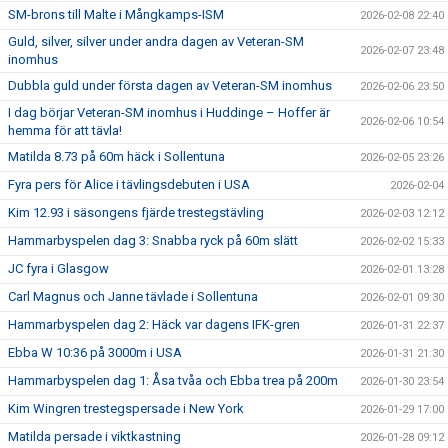
SM-brons till Malte i Mångkamps-ISM
2026-02-08 22:40
Guld, silver, silver under andra dagen av Veteran-SM
2026-02-07 23:48
inomhus
Dubbla guld under första dagen av Veteran-SM inomhus
2026-02-06 23:50
I dag börjar Veteran-SM inomhus i Huddinge – Hoffer är
2026-02-06 10:54
hemma för att tävla!
Matilda 8.73 på 60m häck i Sollentuna
2026-02-05 23:26
Fyra pers för Alice i tävlingsdebuten i USA
2026-02-04
Kim 12.93 i säsongens fjärde trestegstävling
2026-02-03 12:12
Hammarbyspelen dag 3: Snabba ryck på 60m slätt
2026-02-02 15:33
JC fyra i Glasgow
2026-02-01 13:28
Carl Magnus och Janne tävlade i Sollentuna
2026-02-01 09:30
Hammarbyspelen dag 2: Häck var dagens IFK-gren
2026-01-31 22:37
Ebba W 10:36 på 3000m i USA
2026-01-31 21:30
Hammarbyspelen dag 1: Åsa tvåa och Ebba trea på 200m
2026-01-30 23:54
Kim Wingren trestegspersade i New York
2026-01-29 17:00
Matilda persade i viktkastning
2026-01-28 09:12