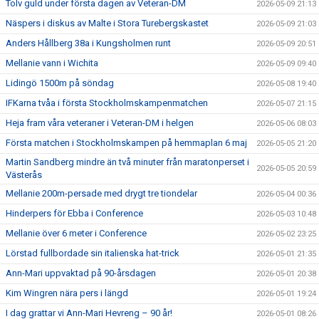
Tolv guld under första dagen av Veteran-DM
2026-05-09 21:13
Näspers i diskus av Malte i Stora Turebergskastet
2026-05-09 21:03
Anders Hållberg 38a i Kungsholmen runt
2026-05-09 20:51
Mellanie vann i Wichita
2026-05-09 09:40
Lidingö 1500m på söndag
2026-05-08 19:40
IFKarna tvåa i första Stockholmskampenmatchen
2026-05-07 21:15
Heja fram våra veteraner i Veteran-DM i helgen
2026-05-06 08:03
Första matchen i Stockholmskampen på hemmaplan 6 maj
2026-05-05 21:20
Martin Sandberg mindre än två minuter från maratonperset i
2026-05-05 20:59
Västerås
Mellanie 200m-persade med drygt tre tiondelar
2026-05-04 00:36
Hinderpers för Ebba i Conference
2026-05-03 10:48
Mellanie över 6 meter i Conference
2026-05-02 23:25
Lörstad fullbordade sin italienska hat-trick
2026-05-01 21:35
Ann-Mari uppvaktad på 90-årsdagen
2026-05-01 20:38
Kim Wingren nära pers i längd
2026-05-01 19:24
I dag grattar vi Ann-Mari Hevreng – 90 år!
2026-05-01 08:26