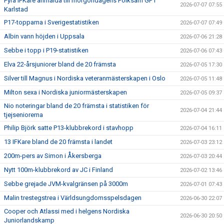
Fyra IFKare anmälda till morgondagens Folksam GP i
2026-07-07 07:55
Karlstad
P17-topparna i Sverigestatistiken
2026-07-07 07:49
Albin vann höjden i Uppsala
2026-07-06 21:28
Sebbe i topp i P19-statistiken
2026-07-06 07:43
Elva 22-årsjuniorer bland de 20 främsta
2026-07-05 17:30
Silver till Magnus i Nordiska veteranmästerskapen i Oslo
2026-07-05 11:48
Milton sexa i Nordiska juniormästerskapen
2026-07-05 09:37
Nio noteringar bland de 20 främsta i statistiken för
2026-07-04 21:44
tjejseniorerna
Philip Björk satte P13-klubbrekord i stavhopp
2026-07-04 16:11
13 IFKare bland de 20 främsta i landet
2026-07-03 23:12
200m-pers av Simon i Åkersberga
2026-07-03 20:44
Nytt 100m-klubbrekord av JC i Finland
2026-07-02 13:46
Sebbe grejade JVM-kvalgränsen på 3000m
2026-07-01 07:43
Malin trestegstrea i Världsungdomsspelsdagen
2026-06-30 22:07
Cooper och Atlassi med i helgens Nordiska
2026-06-30 20:50
Juniorlandskamp