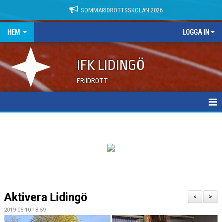
SOMMARIDROTTSSKOLAN 2026
HEM
LOGGA IN
IFK LIDINGÖ
FRIIDROTT
NYHETER
DOKUMENT
Aktivera Lidingö
<
>
2019-05-10 18:59