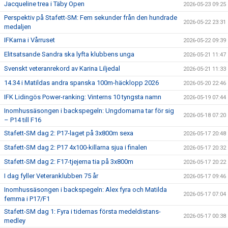
Jacqueline trea i Täby Open
2026-05-23 09:25
Perspektiv på Stafett-SM: Fem sekunder från den hundrade
2026-05-22 23:31
medaljen
IFKarna i Vårruset
2026-05-22 09:39
Elitsatsande Sandra ska lyfta klubbens unga
2026-05-21 11:47
Svenskt veteranrekord av Karina Liljedal
2026-05-21 11:33
14.34 i Matildas andra spanska 100m-häcklopp 2026
2026-05-20 22:46
IFK Lidingös Power-ranking: Vinterns 10 tyngsta namn
2026-05-19 07:44
Inomhussäsongen i backspegeln: Ungdomarna tar för sig
2026-05-18 07:20
– P14 till F16
Stafett-SM dag 2: P17-laget på 3x800m sexa
2026-05-17 20:48
Stafett-SM dag 2: P17 4x100-killarna sjua i finalen
2026-05-17 20:32
Stafett-SM dag 2: F17-tjejerna tia på 3x800m
2026-05-17 20:22
I dag fyller Veteranklubben 75 år
2026-05-17 09:46
Inomhussäsongen i backspegeln: Alex fyra och Matilda
2026-05-17 07:04
femma i P17/F1
Stafett-SM dag 1: Fyra i tidernas första medeldistans-
2026-05-17 00:38
medley