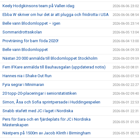
Keely Hodgkinsons team på Vallen idag
2026-06-06 23:02
Ebba W skriver om hur det är att plugga och friidrotta i USA
2026-06-06 08:54
Belle vann Blodomloppet – igen
2026-06-05 23:14
Sommaridrottsskolan
2026-06-05 13:04
Provträning för barn föda 2020!
2026-06-04 13:00
Belle vann Blodomloppet
2026-06-04 09:33
Nästan 20 000 anmälda till Blodomloppet Stockholm
2026-06-03 09:59
Fem IFKare anmälda till Bauhausgalan (uppdaterad notis)
2026-06-03 08:01
Hannes nia i Shake Out Run
2026-06-03 07:53
Fyra segrar i Minimaran
2026-06-02 22:27
20 topp-20-placeringar i seniorstatistiken
2026-06-02 09:40
Simon, Åsa och Sofia sprintpersade i Huddingespelen
2026-06-01 22:53
Snabb stafett med JC i laget i Nordiska
2026-06-01 22:31
Pers för Sara och en fjärdeplats för JC i Nordiska
2026-05-31 01:05
Mästerskapen
Nästpers på 1500m av Jacob Klinth i Birmingham
2026-05-31 00:12