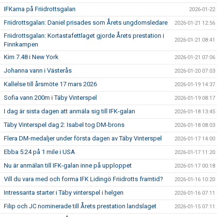
IFKarna på Friidrottsgalan
2026-01-22
Friidrottsgalan: Daniel prisades som Årets ungdomsledare
2026-01-21 12:56
Friidrottsgalan: Kortastafettlaget gjorde Årets prestation i
2026-01-21 08:41
Finnkampen
Kim 7.48 i New York
2026-01-21 07:06
Johanna vann i Västerås
2026-01-20 07:03
Kallelse till årsmöte 17 mars 2026
2026-01-19 14:37
Sofia vann 200m i Täby Vinterspel
2026-01-19 08:17
I dag är sista dagen att anmäla sig till IFK-galan
2026-01-18 13:45
Täby Vinterspel dag 2: Isabel tog DM-brons
2026-01-18 08:03
Flera DM-medaljer under första dagen av Täby Vinterspel
2026-01-17 14:00
Ebba 5:24 på 1 mile i USA
2026-01-17 11:20
Nu är anmälan till IFK-galan inne på upploppet
2026-01-17 00:18
Vill du vara med och forma IFK Lidingö Friidrotts framtid?
2026-01-16 10:20
Intressanta starter i Täby vinterspel i helgen
2026-01-16 07:11
Filip och JC nominerade till Årets prestation landslaget
2026-01-15 07:11