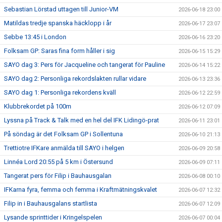
Sebastian Lörstad uttagen till Junior-VM
2026-06-18 23:00
Matildas tredje spanska häcklopp i år
2026-06-17 23:07
Sebbe 13:45 i London
2026-06-16 23:20
Folksam GP: Saras fina form håller i sig
2026-06-15 15:29
SAYO dag 3: Pers för Jacqueline och tangerat för Pauline
2026-06-14 15:22
SAYO dag 2: Personliga rekordslakten rullar vidare
2026-06-13 23:36
SAYO dag 1: Personliga rekordens kväll
2026-06-12 22:59
Klubbrekordet på 100m
2026-06-12 07:09
Lyssna på Track & Talk med en hel del IFK Lidingö-prat
2026-06-11 23:01
På söndag är det Folksam GP i Sollentuna
2026-06-10 21:13
Trettiotre IFKare anmälda till SAYO i helgen
2026-06-09 20:58
Linnéa Lord 20:55 på 5 km i Östersund
2026-06-09 07:11
Tangerat pers för Filip i Bauhausgalan
2026-06-08 00:10
IFKarna fyra, femma och femma i Kraftmätningskvalet
2026-06-07 12:32
Filip in i Bauhausgalans startlista
2026-06-07 12:09
Lysande sprinttider i Kringelspelen
2026-06-07 00:04