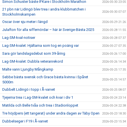
Simon Schuster bäste IFKare i Stockholm Marathon
2026-05-30 23:05
21 pbn när Lidingö blev trea i andra klubbmatchen i
2026-05-30 07:07
Stockholmskampen
Oscar över sju meter i längd
2026-05-29 21:26
Julafton för alla siffernördar – här är Sverige-Bästa 2025
2026-05-28 11:55
Lag-SM-kval-notiser
2026-05-28 07:37
Lag-SM-kvalet: Hjältarna som tog en poäng var
2026-05-27 07:35
Sara gör landslagsdebut som 39-åring
2026-05-26 17:00
Lag-SM-kvalet: Dubbla veteranrekord
2026-05-26 14:34
Malte vann Ljungby Mångkamp
2026-05-25 17:35
Sebbe bästa svensk och Grace bästa kvinna i Spåret
2026-05-25 14:57
5000m
Dubbelt Lidingö i topp i Å-varvet
2026-05-25 08:07
Tjejerna trea i Lag-SM-kvalet och kvar i div 1
2026-05-24 23:14
Matilda och Belle tvåa och trea i Stadionloppet
2026-05-24 22:38
Tre höjdpers (ett tangerat) under andra dagen av Täby Open
2026-05-23 18:30
Dubbelseger i F19 i Å-varvet
2026-05-23 15:34