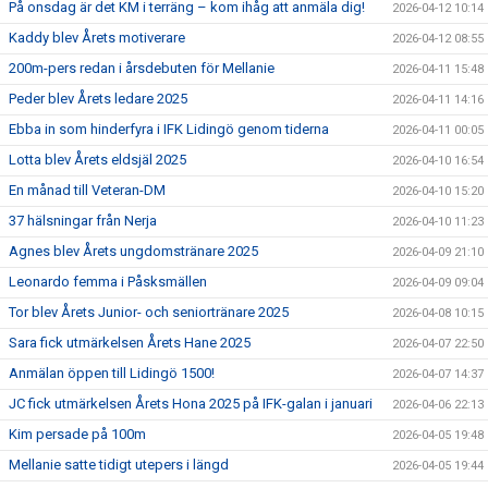
På onsdag är det KM i terräng – kom ihåg att anmäla dig!
2026-04-12 10:14
Kaddy blev Årets motiverare
2026-04-12 08:55
200m-pers redan i årsdebuten för Mellanie
2026-04-11 15:48
Peder blev Årets ledare 2025
2026-04-11 14:16
Ebba in som hinderfyra i IFK Lidingö genom tiderna
2026-04-11 00:05
Lotta blev Årets eldsjäl 2025
2026-04-10 16:54
En månad till Veteran-DM
2026-04-10 15:20
37 hälsningar från Nerja
2026-04-10 11:23
Agnes blev Årets ungdomstränare 2025
2026-04-09 21:10
Leonardo femma i Påsksmällen
2026-04-09 09:04
Tor blev Årets Junior- och seniortränare 2025
2026-04-08 10:15
Sara fick utmärkelsen Årets Hane 2025
2026-04-07 22:50
Anmälan öppen till Lidingö 1500!
2026-04-07 14:37
JC fick utmärkelsen Årets Hona 2025 på IFK-galan i januari
2026-04-06 22:13
Kim persade på 100m
2026-04-05 19:48
Mellanie satte tidigt utepers i längd
2026-04-05 19:44