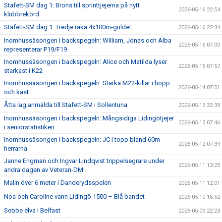
Stafett-SM dag 1: Brons till sprinttjejerna på nytt
2026-05-16 22:54
klubbrekord
Stafett-SM dag 1: Tredje raka 4x100m-guldet
2026-05-16 22:34
Inomhussäsongen i backspegeln: William, Jonas och Alba
2026-05-16 07:00
representerar P19/F19
Inomhussäsongen i backspegeln: Alice och Matilda lyser
2026-05-15 07:57
starkast i K22
Inomhussäsongen i backspegeln: Starka M22-killar i hopp
2026-05-14 07:51
och kast
Åtta lag anmälda till Stafett-SM i Sollentuna
2026-05-13 22:39
Inomhussäsongen i backspegeln: Mångsidiga Lidingötjejer
2026-05-13 07:46
i seniorstatistiken
Inomhussäsongen i backspegeln: JC i topp bland 60m-
2026-05-12 07:39
herrarna
Janne Engman och Ingvar Lindqvist trippelsegrare under
2026-05-11 13:25
andra dagen av Veteran-DM
Malin över 6 meter i Danderydsspelen
2026-05-11 12:01
Noa och Caroline vann Lidingö 1500 – Blå bandet
2026-05-10 16:52
Sebbe elva i Belfast
2026-05-09 22:23