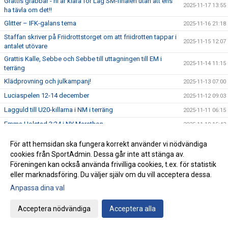
Grattis grabbar - ni är klara för Lag SM-finalen utan att ens
2025-11-17 13:55
ha tävla om det!!
Glitter – IFK-galans tema
2025-11-16 21:18
Staffan skriver på Friidrottstorget om att friidrotten tappar i
2025-11-15 12:07
antalet utövare
Grattis Kalle, Sebbe och Sebbe till uttagningen till EM i
2025-11-14 11:15
terräng
Klädprovning och julkampanj!
2025-11-13 07:00
Luciaspelen 12-14 december
2025-11-12 09:03
Lagguld till U20-killarna i NM i terräng
2025-11-11 06:15
Emma Holstad 3:24 i NY Marathon
2025-11-10 15:43
Kalles andra guld i Nordiska mästerskapen i terräng – och
2025-11-09 11:53
För att hemsidan ska fungera korrekt använder vi nödvändiga
Sebbe Staghs första medalj
cookies från SportAdmin. Dessa går inte att stänga av.
Lörstad sjuk, men Ottfalk och Stagh springer NM i terräng i
Föreningen kan också använda frivilliga cookies, t.ex. för statistik
2025-11-09 06:04
dag
eller marknadsföring. Du väljer själv om du vill acceptera dessa.
Evelina och Ida – två av IFKarna i Höstrusket
2025-11-08 21:14
Anpassa dina val
I morgon i Danmark – tre IFKare i Nordiska Mästerskapen i
2025-11-08 07:38
terränglöpning
Acceptera nödvändiga
Acceptera alla
Peter Woll fick Lasse Dahlstedts funktionärspris
2025-11-07 07:02