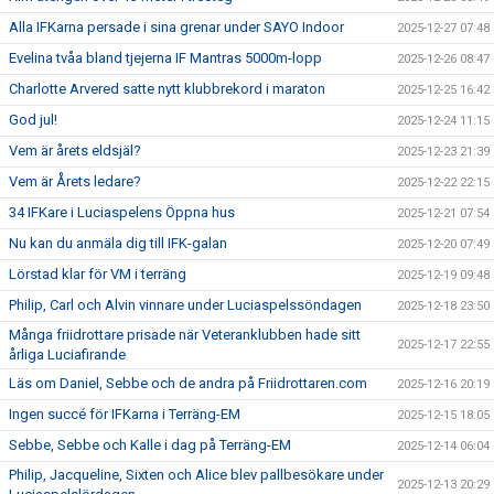
Alla IFKarna persade i sina grenar under SAYO Indoor
2025-12-27 07:48
Evelina tvåa bland tjejerna IF Mantras 5000m-lopp
2025-12-26 08:47
Charlotte Arvered satte nytt klubbrekord i maraton
2025-12-25 16:42
God jul!
2025-12-24 11:15
Vem är årets eldsjäl?
2025-12-23 21:39
Vem är Årets ledare?
2025-12-22 22:15
34 IFKare i Luciaspelens Öppna hus
2025-12-21 07:54
Nu kan du anmäla dig till IFK-galan
2025-12-20 07:49
Lörstad klar för VM i terräng
2025-12-19 09:48
Philip, Carl och Alvin vinnare under Luciaspelssöndagen
2025-12-18 23:50
Många friidrottare prisade när Veteranklubben hade sitt
2025-12-17 22:55
årliga Luciafirande
Läs om Daniel, Sebbe och de andra på Friidrottaren.com
2025-12-16 20:19
Ingen succé för IFKarna i Terräng-EM
2025-12-15 18:05
Sebbe, Sebbe och Kalle i dag på Terräng-EM
2025-12-14 06:04
Philip, Jacqueline, Sixten och Alice blev pallbesökare under
2025-12-13 20:29