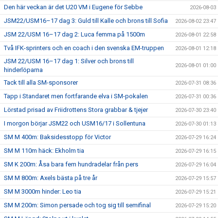
Den här veckan är det U20 VM i Eugene för Sebbe
2026-08-03
JSM22/USM16–17 dag 3: Guld till Kalle och brons till Sofia
2026-08-02 23:47
JSM 22/USM 16–17 dag 2: Luca femma på 1500m
2026-08-01 22:58
Två IFK-sprinters och en coach i den svenska EM-truppen
2026-08-01 12:18
JSM 22/USM 16–17 dag 1: Silver och brons till
2026-08-01 01:00
hinderlöparna
Tack till alla SM-sponsorer
2026-07-31 08:36
Tapp i Standaret men fortfarande elva i SM-pokalen
2026-07-31 00:36
Lörstad prisad av Friidrottens Stora grabbar & tjejer
2026-07-30 23:40
I morgon börjar JSM22 och USM16/17 i Sollentuna
2026-07-30 01:13
SM M 400m: Baksidesstopp för Victor
2026-07-29 16:24
SM M 110m häck: Ekholm tia
2026-07-29 16:15
SM K 200m: Åsa bara fem hundradelar från pers
2026-07-29 16:04
SM M 800m: Axels bästa på tre år
2026-07-29 15:57
SM M 3000m hinder: Leo tia
2026-07-29 15:21
SM M 200m: Simon persade och tog sig till semifinal
2026-07-29 15:20