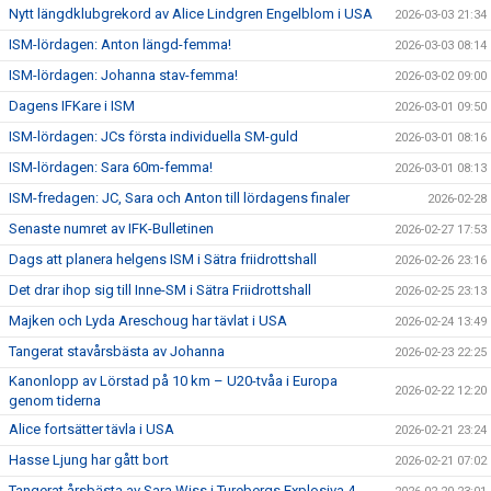
Nytt längdklubgrekord av Alice Lindgren Engelblom i USA
2026-03-03 21:34
ISM-lördagen: Anton längd-femma!
2026-03-03 08:14
ISM-lördagen: Johanna stav-femma!
2026-03-02 09:00
Dagens IFKare i ISM
2026-03-01 09:50
ISM-lördagen: JCs första individuella SM-guld
2026-03-01 08:16
ISM-lördagen: Sara 60m-femma!
2026-03-01 08:13
ISM-fredagen: JC, Sara och Anton till lördagens finaler
2026-02-28
Senaste numret av IFK-Bulletinen
2026-02-27 17:53
Dags att planera helgens ISM i Sätra friidrottshall
2026-02-26 23:16
Det drar ihop sig till Inne-SM i Sätra Friidrottshall
2026-02-25 23:13
Majken och Lyda Areschoug har tävlat i USA
2026-02-24 13:49
Tangerat stavårsbästa av Johanna
2026-02-23 22:25
Kanonlopp av Lörstad på 10 km – U20-tvåa i Europa
2026-02-22 12:20
genom tiderna
Alice fortsätter tävla i USA
2026-02-21 23:24
Hasse Ljung har gått bort
2026-02-21 07:02
Tangerat årsbästa av Sara Wiss i Turebergs Explosiva 4