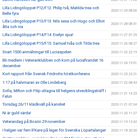
Lilla Lidingöloppet P12/F12: Philip två, Matilda trea och
2025-11-29 08:00
Belle fyra
Lilla Lidingöloppet P13/F13: Nils sexa och Hugo och Elliot
2025-11-28 08:31
åtta och nia
Lilla Lidingöloppet P14/F14: Evelyn sjua!
2025-11-27 07:29
Lilla Lidingöloppet P15/F15: Samuel tvåa och Tilda trea
2025-11-26 08:27
Snart 1500 anmälningar till Luciaspelen
2025-11-25 22:19
Bli medlem i Veteranklubben och kom på luciafirandet 16
2025-11-24 19:01
december
Kort rapport från Svensk Friidrotts höstkonferens
2025-11-23 23:21
1:17 på halvmaran av Olle Lindeberg
2025-11-22 08:43
Sofia, Milton och Filip uttagna till helgens utvecklingsträff i
2025-11-21 14:23
Falun
Torsdag 26/11 klädkväll på kansliet
2025-11-21 07:54
Ni är guld värda!
2025-11-20 11:27
Veterandag på Bosön 29 november
2025-11-19 13:42
I helgen var fem IFKare på läger för Svenska Löpartalanger
2025-11-18 20:50