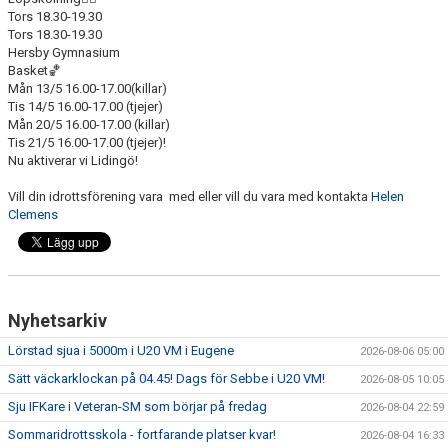
Tors 18.30-19.30
Tors 18.30-19.30
Hersby Gymnasium
Basket🏀
Mån 13/5 16.00-17.00(killar)
Tis 14/5 16.00-17.00 (tjejer)
Mån 20/5 16.00-17.00 (killar)
Tis 21/5 16.00-17.00 (tjejer)!
Nu aktiverar vi Lidingö!
Vill din idrottsförening vara med eller vill du vara med kontakta
Helen
Clemens
Nyhetsarkiv
Lörstad sjua i 5000m i U20 VM i Eugene
2026-08-06 05:00
Sätt väckarklockan på 04.45! Dags för Sebbe i U20 VM!
2026-08-05 10:05
Sju IFKare i Veteran-SM som börjar på fredag
2026-08-04 22:59
Sommaridrottsskola - fortfarande platser kvar!
2026-08-04 16:33