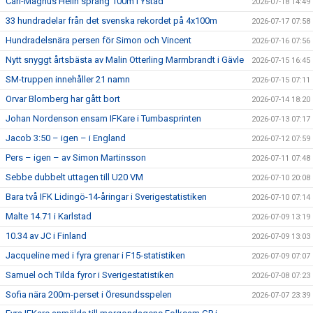
Carl-Magnus Helin sprang 100m i Ystad
2026-07-18 14:49
33 hundradelar från det svenska rekordet på 4x100m
2026-07-17 07:58
Hundradelsnära persen för Simon och Vincent
2026-07-16 07:56
Nytt snyggt årtsbästa av Malin Otterling Marmbrandt i Gävle
2026-07-15 16:45
SM-truppen innehåller 21 namn
2026-07-15 07:11
Orvar Blomberg har gått bort
2026-07-14 18:20
Johan Nordenson ensam IFKare i Tumbasprinten
2026-07-13 07:17
Jacob 3:50 – igen – i England
2026-07-12 07:59
Pers – igen – av Simon Martinsson
2026-07-11 07:48
Sebbe dubbelt uttagen till U20 VM
2026-07-10 20:08
Bara två IFK Lidingö-14-åringar i Sverigestatistiken
2026-07-10 07:14
Malte 14.71 i Karlstad
2026-07-09 13:19
10.34 av JC i Finland
2026-07-09 13:03
Jacqueline med i fyra grenar i F15-statistiken
2026-07-09 07:07
Samuel och Tilda fyror i Sverigestatistiken
2026-07-08 07:23
Sofia nära 200m-perset i Öresundsspelen
2026-07-07 23:39