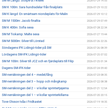
SM M Längd: Stolpe ut i kvalet
2026-07-29 14:55
SM K 100m: Sara hundradelar från finalplats
2026-07-29 10:22
SM K längd: En smärtsam niondeplats för Malin
2026-07-29 10:12
SM M 1500m: Jacob finaltia
2026-07-29 07:49
SM K 400m: Sofia sexa
2026-07-28 22:34
SM M Tiokamp: Malte sexa
2026-07-27 19:44
SM M 5000m: Silver till Lörstad
2026-07-26 22:26
Söndagens IFK Lidingö-tider på SM
2026-07-26 08:39
Lördagens SM-IFK Lidingö-tider
2026-07-25 07:02
SM M 100m: Silver till JCZ och en fjärdeplats till Filip
2026-07-25 01:34
Dagens SM-IFK-tider
2026-07-24 09:40
SM-nerräkningen del 4 – medel/lång
2026-07-23 08:35
SM-nerräkningen del 3 – hopp och mångkamp
2026-07-22 08:38
SM-nerräkningen del 2 – vi kollar sprintertjejerna
2026-07-21 12:54
SM-nerräkningen del 1 – vi kollar sprinterkillarna
2026-07-20 20:15
Tove Olsson tvåa i Fridkastet
2026-07-19 18:35