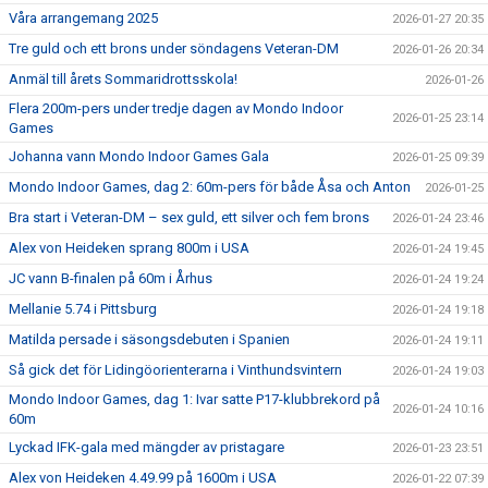
Våra arrangemang 2025
2026-01-27 20:35
Tre guld och ett brons under söndagens Veteran-DM
2026-01-26 20:34
Anmäl till årets Sommaridrottsskola!
2026-01-26
Flera 200m-pers under tredje dagen av Mondo Indoor
2026-01-25 23:14
Games
Johanna vann Mondo Indoor Games Gala
2026-01-25 09:39
Mondo Indoor Games, dag 2: 60m-pers för både Åsa och Anton
2026-01-25
Bra start i Veteran-DM – sex guld, ett silver och fem brons
2026-01-24 23:46
Alex von Heideken sprang 800m i USA
2026-01-24 19:45
JC vann B-finalen på 60m i Århus
2026-01-24 19:24
Mellanie 5.74 i Pittsburg
2026-01-24 19:18
Matilda persade i säsongsdebuten i Spanien
2026-01-24 19:11
Så gick det för Lidingöorienterarna i Vinthundsvintern
2026-01-24 19:03
Mondo Indoor Games, dag 1: Ivar satte P17-klubbrekord på
2026-01-24 10:16
60m
Lyckad IFK-gala med mängder av pristagare
2026-01-23 23:51
Alex von Heideken 4.49.99 på 1600m i USA
2026-01-22 07:39