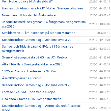
Vem tycker du ska bli Årets eldsjäl?
2026-01-14 07:14
Hannes och Alvin – våra två P14-killar i Sverigestatistiken
2026-01-14 07:12
Nomimera ditt förslag till Årets ledare
2026-01-13 07:45
Jacqueline med i sex grenar i 14-åringarnas Sverigestatistik
2026-01-13 07:37
ute 2025
Matilda vann 10 km-distansen på Stadion Marathon
2026-01-13
Scandic Indoor Games dag 3: Johanna över 3.70
2026-01-12 11:34
Samuel och Tilda är våra två IFKare i 15-åringarnas
2026-01-12 07:30
Sverigestatistik
Svenskt säsongsbästa på 60m av JC i Örebro
2026-01-11 23:02
Åtta P16-killar i Sverigestatistiken ute 2025
2026-01-11 07:21
10:25 av Alex von Heideken på 3200m
2026-01-10 21:31
Åsa 200m-persade i Örebro
2026-01-10 21:23
Scandic Indoor Games dag 2: Johanna över 3.70
2026-01-10 20:26
Lörstad 17e i VM – och tredje europé
2026-01-10 17:25
Elsa enda IFKaren i F16-Sverigestatistiken
2026-01-10 07:15
Scandic Indoor Games dag 1: Anton tvåa och Alex trea i
2026-01-09 23:17
längd