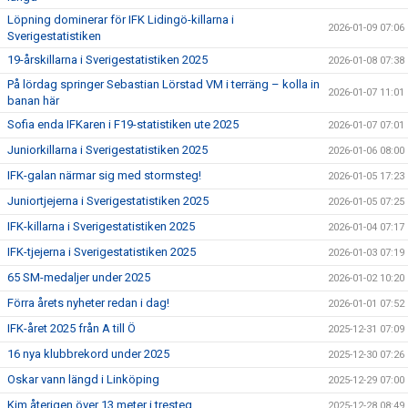
Löpning dominerar för IFK Lidingö-killarna i
2026-01-09 07:06
Sverigestatistiken
19-årskillarna i Sverigestatistiken 2025
2026-01-08 07:38
På lördag springer Sebastian Lörstad VM i terräng – kolla in
2026-01-07 11:01
banan här
Sofia enda IFKaren i F19-statistiken ute 2025
2026-01-07 07:01
Juniorkillarna i Sverigestatistiken 2025
2026-01-06 08:00
IFK-galan närmar sig med stormsteg!
2026-01-05 17:23
Juniortjejerna i Sverigestatistiken 2025
2026-01-05 07:25
IFK-killarna i Sverigestatistiken 2025
2026-01-04 07:17
IFK-tjejerna i Sverigestatistiken 2025
2026-01-03 07:19
65 SM-medaljer under 2025
2026-01-02 10:20
Förra årets nyheter redan i dag!
2026-01-01 07:52
IFK-året 2025 från A till Ö
2025-12-31 07:09
16 nya klubbrekord under 2025
2025-12-30 07:26
Oskar vann längd i Linköping
2025-12-29 07:00
Kim återigen över 13 meter i tresteg
2025-12-28 08:49