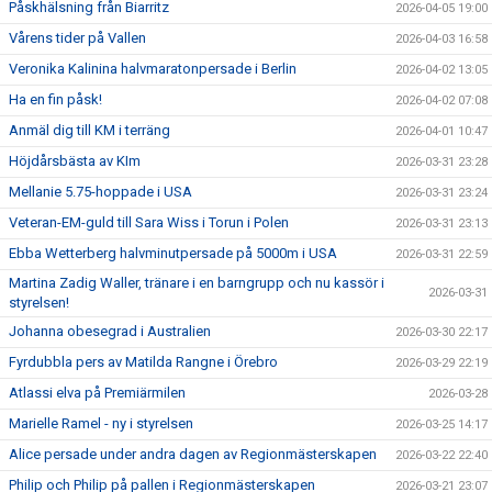
Påskhälsning från Biarritz
2026-04-05 19:00
Vårens tider på Vallen
2026-04-03 16:58
Veronika Kalinina halvmaratonpersade i Berlin
2026-04-02 13:05
Ha en fin påsk!
2026-04-02 07:08
Anmäl dig till KM i terräng
2026-04-01 10:47
Höjdårsbästa av KIm
2026-03-31 23:28
Mellanie 5.75-hoppade i USA
2026-03-31 23:24
Veteran-EM-guld till Sara Wiss i Torun i Polen
2026-03-31 23:13
Ebba Wetterberg halvminutpersade på 5000m i USA
2026-03-31 22:59
Martina Zadig Waller, tränare i en barngrupp och nu kassör i
2026-03-31
styrelsen!
Johanna obesegrad i Australien
2026-03-30 22:17
Fyrdubbla pers av Matilda Rangne i Örebro
2026-03-29 22:19
Atlassi elva på Premiärmilen
2026-03-28
Marielle Ramel - ny i styrelsen
2026-03-25 14:17
Alice persade under andra dagen av Regionmästerskapen
2026-03-22 22:40
Philip och Philip på pallen i Regionmästerskapen
2026-03-21 23:07