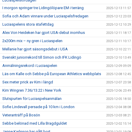
Luciaspelslördagen
I morgon springer tre Lidingölöpare EM i terräng
2025-12-13 11:57
Sofia och Adam vinnare under Luciaspelsfredagen
2025-12-12 23:03
Luciaspelens stora stafettdag
2025-12-12 10:29
Alex Von Heideken har gjort USA-debut inomhus
2025-12-11 18:17
2x200m mix – ny gren i Luciaspelen
2025-12-11 10:17
Mellanie har gjort säsongsdebut i USA
2025-12-10 22:11
Svenskt juniorrekord till Simon och IFK Lidingö
2025-12-10 13:49
Anmälningsrekord i Luciaspelen
2025-12-09 09:09
Läs om Kalle och Sebbe på European Athletics webbplats
2025-12-08 12:45
Sex meter prick av Kim i längd
2025-12-07 23:58
Kim Wingren 7.36/13.22 i New York
2025-12-06 23:49
Slutspurten för Luciaspelsanmälan
2025-12-05 18:50
Sofie Lindevall persade på 10 km i London
2025-12-04 08:08
Veteranträff på Bosön
2025-12-03 08:21
Sebbe belönad med Lilla Bragdguldet
2025-12-02 15:14
Janne Karlsson har gått bort
2025-12-01 19:08