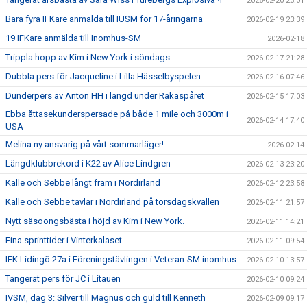
2026-02-20 23:01
Bara fyra IFKare anmälda till IUSM för 17-åringarna
2026-02-19 23:39
19 IFKare anmälda till Inomhus-SM
2026-02-18
Trippla hopp av Kim i New York i söndags
2026-02-17 21:28
Dubbla pers för Jacqueline i Lilla Hässelbyspelen
2026-02-16 07:46
Dunderpers av Anton HH i längd under Rakaspåret
2026-02-15 17:03
Ebba åttasekunderspersade på både 1 mile och 3000m i
2026-02-14 17:40
USA
Melina ny ansvarig på vårt sommarläger!
2026-02-14
Längdklubbrekord i K22 av Alice Lindgren
2026-02-13 23:20
Kalle och Sebbe långt fram i Nordirland
2026-02-12 23:58
Kalle och Sebbe tävlar i Nordirland på torsdagskvällen
2026-02-11 21:57
Nytt säsoongsbästa i höjd av Kim i New York.
2026-02-11 14:21
Fina sprinttider i Vinterkalaset
2026-02-11 09:54
IFK Lidingö 27a i Föreningstävlingen i Veteran-SM inomhus
2026-02-10 13:57
Tangerat pers för JC i Litauen
2026-02-10 09:24
IVSM, dag 3: Silver till Magnus och guld till Kenneth
2026-02-09 09:17