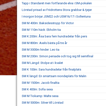
Tapp i Standaret men fortfarande elva i SM-pokalen
Lörstad prisad av Friidrottens Stora grabbar & tjejer
I morgon börjar JSM22 och USM16/17 i Sollentuna
SM M 400m: Baksidesstopp för Victor
SM M 110m häck: Ekholm tia
SM K 200m: Åsa bara fem hundradelar från pers
SM M 800m: Axels bästa på tre år
SM M 3000m hinder: Leo tia
SM M 200m: Simon persade och tog sig till semifinal
SM M Längd: Stolpe ut i kvalet
SM K 100m: Sara hundradelar från finalplats
SM K längd: En smärtsam niondeplats för Malin
SM M 1500m: Jacob finaltia
SM K 400m: Sofia sexa
SM M Tiokamp: Malte sexa
SM M 5000m: Silver till Lörstad