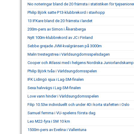
Nio noteringar bland de 20 främsta i statistiken för tjejseniore
Philip Björk satte P13-klubbrekord i stavhopp
13 IFKare bland de 20 främsta i landet
200m-pers av Simon i Åkersberga
Nytt 100m-klubbrekord av JC i Finland
Sebbe grejade JVM-kvalgränsen på 3000m
Malin trestegstrea i Världsungdomsspelsdagen
Cooper och Atlassi med i helgens Nordiska Juniorlandskamp
Philip Björk tvåa i Världsungdomsspelen
IFK Lidingö sjua i Lag-SM-finalen
Sexa halvvägs i Lag-SM-finalen
Love vann hinder i Världsungdomsspelen
Filip 10.53w individuellt och under 40 i korta stafetten i Oslo
Samuel femma i VU-spelens första dag
Leo M22-fyra i SM 10 km
1500m-pers av Evelina i Vallentuna