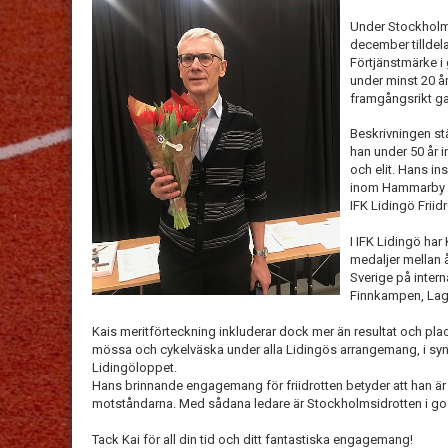
Under Stockholms
december tillde
Förtjänstmärke i
under minst 20 år 
framgångsrikt ga
Beskrivningen stä
han under 50 år i
och elit. Hans i
inom Hammarby Fr
IFK Lidingö Friidr
I IFK Lidingö ha
medaljer mellan 
Sverige på inter
Finnkampen, La
Kais meritförteckning inkluderar dock mer än resultat och plac
mössa och cykelväska under alla Lidingös arrangemang, i sy
Lidingöloppet.
Hans brinnande engagemang för friidrotten betyder att han är l
motståndarna. Med sådana ledare är Stockholmsidrotten i go
Tack Kai för all din tid och ditt fantastiska engagemang!