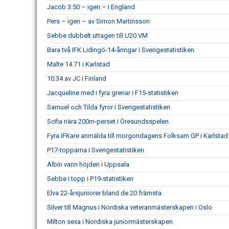
Jacob 3:50 – igen – i England
Pers – igen – av Simon Martinsson
Sebbe dubbelt uttagen till U20 VM
Bara två IFK Lidingö-14-åringar i Sverigestatistiken
Malte 14.71 i Karlstad
10.34 av JC i Finland
Jacqueline med i fyra grenar i F15-statistiken
Samuel och Tilda fyror i Sverigestatistiken
Sofia nära 200m-perset i Öresundsspelen
Fyra IFKare anmälda till morgondagens Folksam GP i Karlstad
P17-topparna i Sverigestatistiken
Albin vann höjden i Uppsala
Sebbe i topp i P19-statistiken
Elva 22-årsjuniorer bland de 20 främsta
Silver till Magnus i Nordiska veteranmästerskapen i Oslo
Milton sexa i Nordiska juniormästerskapen