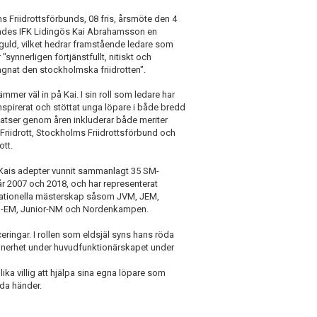
 Friidrottsförbunds, 08 fris, årsmöte den 4
lades IFK Lidingös Kai Abrahamsson en
 guld, vilket hedrar framstående ledare som
"synnerligen förtjänstfullt, nitiskt och
gnat den stockholmska friidrotten".
mmer väl in på Kai. I sin roll som ledare har
nspirerat och stöttat unga löpare i både bredd
nsatser genom åren inkluderar både meriter
iidrott, Stockholms Friidrottsförbund och
ott.
r Kais adepter vunnit sammanlagt 35 SM-
år 2007 och 2018, och har representerat
nationella mästerskap såsom JVM, JEM,
g-EM, Junior-NM och Nordenkampen.
eringar. I rollen som eldsjäl syns hans röda
nnerhet under huvudfunktionärskapet under
ika villig att hjälpa sina egna löpare som
da händer.