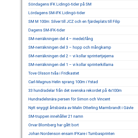
Söndagens IFK Lidingö-tider på SM
Lördagens SM-IFK Lidingö-tider
SM M 100m: Silver till JCZ och en fjärdeplats till Filip
Dagens SM-IFK-tider
SM-nerräkningen del 4 – medel/lång
SM-nerräkningen del 3 – hopp och mångkamp
SM-nerräkningen del 2 – vi kollar sprintertjejerna
SM-nerräkningen del 1 – vi kollar sprinterkillarna
Tove Olsson tvåa i Fridkastet
Carl-Magnus Helin sprang 100m i Ystad
33 hundradelar från det svenska rekordet på 4x100m
Hundradelsnära persen för Simon och Vincent
Nytt snyggt årtsbästa av Malin Otterling Marmbrandt i Gävle
SM-truppen innehåller 21 namn
Orvar Blomberg har gått bort
Johan Nordenson ensam IFKare i Tumbasprinten