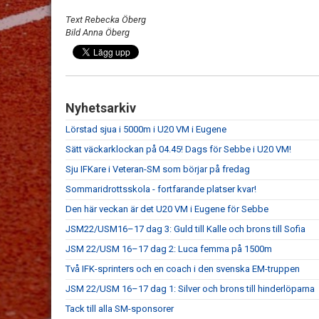
Text Rebecka Öberg
Bild Anna Öberg
Nyhetsarkiv
Lörstad sjua i 5000m i U20 VM i Eugene
Sätt väckarklockan på 04.45! Dags för Sebbe i U20 VM!
Sju IFKare i Veteran-SM som börjar på fredag
Sommaridrottsskola - fortfarande platser kvar!
Den här veckan är det U20 VM i Eugene för Sebbe
JSM22/USM16–17 dag 3: Guld till Kalle och brons till Sofia
JSM 22/USM 16–17 dag 2: Luca femma på 1500m
Två IFK-sprinters och en coach i den svenska EM-truppen
JSM 22/USM 16–17 dag 1: Silver och brons till hinderlöparna
Tack till alla SM-sponsorer