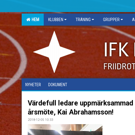
HEM
KLUBBEN
TRÄNING
GRUPPER
A
IFK
FRIIDRO
NYHETER
DOKUMENT
Värdefull ledare uppmärksammad p
årsmöte, Kai Abrahamsson!
2018-12-05 10:33