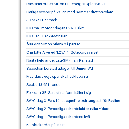
Rackarns bra av Milton i Turebergs Explosiva #1
Härliga veckor på Vallen med Sommaridrottsskolan!
JC sexa i Danmark
IFKarna i morgondagens SM 10 km
IFKs lag i Lag-SM-finalen
Åsa och Simon blåsta på persen
Charlotte Arvered 1:25:17 i Göteborgsvarvet
Nästa helg är det Lag-SM-final i Karlstad
Sebastian Lörstad uttagen till Junior-VM
Matildas tredje spanska häcklopp i år
Sebbe 13:45 i London
Folksam GP: Saras fina form håller i sig
SAYO dag 3: Pers för Jacqueline och tangerat för Pauline
SAYO dag 2: Personliga rekordslakten rullar vidare
SAYO dag 1: Personliga rekordens kväll
Klubbrekordet på 100m