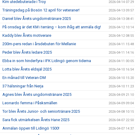
Kim utedebuterade i Troy
2026-04-14 07:29
Träningsdag på Bosön 12 april för veteraner!
2026-04-13 09:57
Daniel blev Årets ungdomstränare 2025
2026-04-13 08:41
På onsdag är det KM i terräng – kom ihåg att anmäla dig!
2026-04-12 10:14
Kaddy blev Årets motiverare
2026-04-12 08:55
200m-pers redan i årsdebuten för Mellanie
2026-04-11 15:48
Peder blev Årets ledare 2025
2026-04-11 14:16
Ebba in som hinderfyra i IFK Lidingö genom tiderna
2026-04-11 00:05
Lotta blev Årets eldsjäl 2025
2026-04-10 16:54
En månad till Veteran-DM
2026-04-10 15:20
37 hälsningar från Nerja
2026-04-10 11:23
Agnes blev Årets ungdomstränare 2025
2026-04-09 21:10
Leonardo femma i Påsksmällen
2026-04-09 09:04
Tor blev Årets Junior- och seniortränare 2025
2026-04-08 10:15
Sara fick utmärkelsen Årets Hane 2025
2026-04-07 22:50
Anmälan öppen till Lidingö 1500!
2026-04-07 14:37