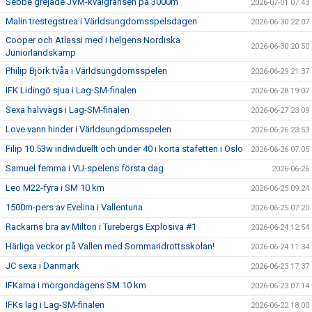
Sebbe grejade JVM-kvalgränsen på 3000m
2026-07-01 07:43
Malin trestegstrea i Världsungdomsspelsdagen
2026-06-30 22:07
Cooper och Atlassi med i helgens Nordiska
2026-06-30 20:50
Juniorlandskamp
Philip Björk tvåa i Världsungdomsspelen
2026-06-29 21:37
IFK Lidingö sjua i Lag-SM-finalen
2026-06-28 19:07
Sexa halvvägs i Lag-SM-finalen
2026-06-27 23:09
Love vann hinder i Världsungdomsspelen
2026-06-26 23:53
Filip 10.53w individuellt och under 40 i korta stafetten i Oslo
2026-06-26 07:05
Samuel femma i VU-spelens första dag
2026-06-26
Leo M22-fyra i SM 10 km
2026-06-25 09:24
1500m-pers av Evelina i Vallentuna
2026-06-25 07:20
Rackarns bra av Milton i Turebergs Explosiva #1
2026-06-24 12:54
Härliga veckor på Vallen med Sommaridrottsskolan!
2026-06-24 11:34
JC sexa i Danmark
2026-06-23 17:37
IFKarna i morgondagens SM 10 km
2026-06-23 07:14
IFKs lag i Lag-SM-finalen
2026-06-22 18:00