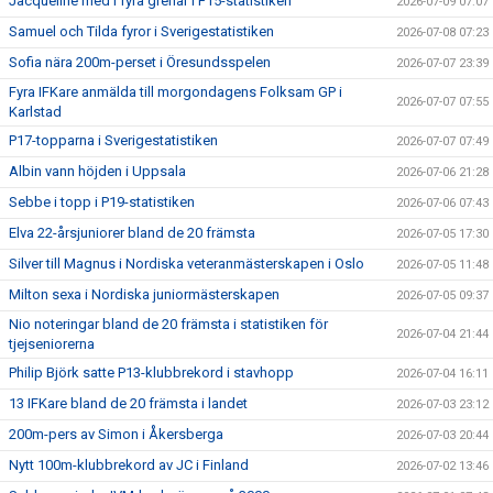
Jacqueline med i fyra grenar i F15-statistiken
2026-07-09 07:07
Samuel och Tilda fyror i Sverigestatistiken
2026-07-08 07:23
Sofia nära 200m-perset i Öresundsspelen
2026-07-07 23:39
Fyra IFKare anmälda till morgondagens Folksam GP i
2026-07-07 07:55
Karlstad
P17-topparna i Sverigestatistiken
2026-07-07 07:49
Albin vann höjden i Uppsala
2026-07-06 21:28
Sebbe i topp i P19-statistiken
2026-07-06 07:43
Elva 22-årsjuniorer bland de 20 främsta
2026-07-05 17:30
Silver till Magnus i Nordiska veteranmästerskapen i Oslo
2026-07-05 11:48
Milton sexa i Nordiska juniormästerskapen
2026-07-05 09:37
Nio noteringar bland de 20 främsta i statistiken för
2026-07-04 21:44
tjejseniorerna
Philip Björk satte P13-klubbrekord i stavhopp
2026-07-04 16:11
13 IFKare bland de 20 främsta i landet
2026-07-03 23:12
200m-pers av Simon i Åkersberga
2026-07-03 20:44
Nytt 100m-klubbrekord av JC i Finland
2026-07-02 13:46