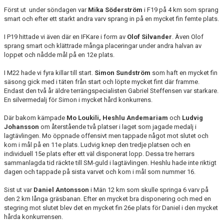
Först ut under söndagen var
Mika Söderström
i F19 på 4 km som sprang
smart och efter ett starkt andra varv sprang in på en mycket fin femte plats.
I P19 hittade vi även där en IFKare i form av
Olof Silvander
. Även Olof
sprang smart och klättrade många placeringar under andra halvan av
loppet och nådde mål på en 12e plats.
I M22 hade vi fyra killar till start.
Simon Sundström
som haft en mycket fin
säsong gick med i täten från start och löpte mycket fint där framme.
Endast den två år äldre terrängspecialisten Gabriel Steffensen var starkare.
En silvermedalj för Simon i mycket hård konkurrens.
Där bakom kämpade
Mo Loukili, Heshlu Andemariam
och
Ludvig
Johansson
om återstående två platser i laget som jagade medalj i
lagtävlingen. Mo öppnade offensivt men tappade något mot slutet och
kom i mål på en 11e plats. Ludvig knep den tredje platsen och en
individuell 15e plats efter ett väl disponerat lopp. Dessa tre herrars
sammanlagda tid räckte till SM-guld i lagtävlingen. Heshlu hade inte riktigt
dagen och tappade på sista varvet och kom i mål som nummer 16.
Sist ut var
Daniel Antonsson
i Män 12 km som skulle springa 6 varv på
den 2 km långa gräsbanan. Efter en mycket bra disponering och med en
stegring mot slutet blev det en mycket fin 26e plats för Daniel i den mycket
hårda konkurrensen.