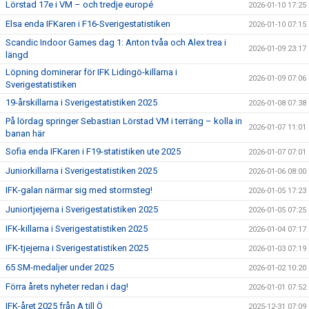
Lörstad 17e i VM – och tredje europé
2026-01-10 17:25
Elsa enda IFKaren i F16-Sverigestatistiken
2026-01-10 07:15
Scandic Indoor Games dag 1: Anton tvåa och Alex trea i
2026-01-09 23:17
längd
Löpning dominerar för IFK Lidingö-killarna i
2026-01-09 07:06
Sverigestatistiken
19-årskillarna i Sverigestatistiken 2025
2026-01-08 07:38
På lördag springer Sebastian Lörstad VM i terräng – kolla in
2026-01-07 11:01
banan här
Sofia enda IFKaren i F19-statistiken ute 2025
2026-01-07 07:01
Juniorkillarna i Sverigestatistiken 2025
2026-01-06 08:00
IFK-galan närmar sig med stormsteg!
2026-01-05 17:23
Juniortjejerna i Sverigestatistiken 2025
2026-01-05 07:25
IFK-killarna i Sverigestatistiken 2025
2026-01-04 07:17
IFK-tjejerna i Sverigestatistiken 2025
2026-01-03 07:19
65 SM-medaljer under 2025
2026-01-02 10:20
Förra årets nyheter redan i dag!
2026-01-01 07:52
IFK-året 2025 från A till Ö
2025-12-31 07:09