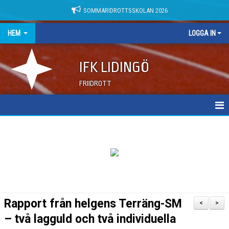
SOMMARIDROTTSSKOLAN 2026
HEM
LOGGA IN
IFK LIDINGÖ
FRIIDROTT
NYHETER
DOKUMENT
Rapport från helgens Terräng-SM
<
>
– två lagguld och två individuella