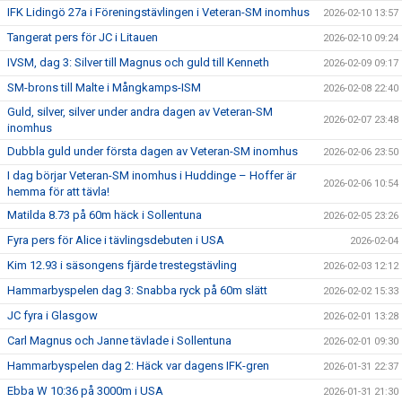
IFK Lidingö 27a i Föreningstävlingen i Veteran-SM inomhus
2026-02-10 13:57
Tangerat pers för JC i Litauen
2026-02-10 09:24
IVSM, dag 3: Silver till Magnus och guld till Kenneth
2026-02-09 09:17
SM-brons till Malte i Mångkamps-ISM
2026-02-08 22:40
Guld, silver, silver under andra dagen av Veteran-SM
2026-02-07 23:48
inomhus
Dubbla guld under första dagen av Veteran-SM inomhus
2026-02-06 23:50
I dag börjar Veteran-SM inomhus i Huddinge – Hoffer är
2026-02-06 10:54
hemma för att tävla!
Matilda 8.73 på 60m häck i Sollentuna
2026-02-05 23:26
Fyra pers för Alice i tävlingsdebuten i USA
2026-02-04
Kim 12.93 i säsongens fjärde trestegstävling
2026-02-03 12:12
Hammarbyspelen dag 3: Snabba ryck på 60m slätt
2026-02-02 15:33
JC fyra i Glasgow
2026-02-01 13:28
Carl Magnus och Janne tävlade i Sollentuna
2026-02-01 09:30
Hammarbyspelen dag 2: Häck var dagens IFK-gren
2026-01-31 22:37
Ebba W 10:36 på 3000m i USA
2026-01-31 21:30