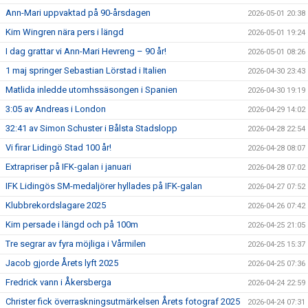
Ann-Mari uppvaktad på 90-årsdagen
2026-05-01 20:38
Kim Wingren nära pers i längd
2026-05-01 19:24
I dag grattar vi Ann-Mari Hevreng – 90 år!
2026-05-01 08:26
1 maj springer Sebastian Lörstad i Italien
2026-04-30 23:43
Matlida inledde utomhssäsongen i Spanien
2026-04-30 19:19
3:05 av Andreas i London
2026-04-29 14:02
32:41 av Simon Schuster i Bålsta Stadslopp
2026-04-28 22:54
Vi firar Lidingö Stad 100 år!
2026-04-28 08:07
Extrapriser på IFK-galan i januari
2026-04-28 07:02
IFK Lidingös SM-medaljörer hyllades på IFK-galan
2026-04-27 07:52
Klubbrekordslagare 2025
2026-04-26 07:42
Kim persade i längd och på 100m
2026-04-25 21:05
Tre segrar av fyra möjliga i Vårmilen
2026-04-25 15:37
Jacob gjorde Årets lyft 2025
2026-04-25 07:36
Fredrick vann i Åkersberga
2026-04-24 22:59
Christer fick överraskningsutmärkelsen Årets fotograf 2025
2026-04-24 07:31