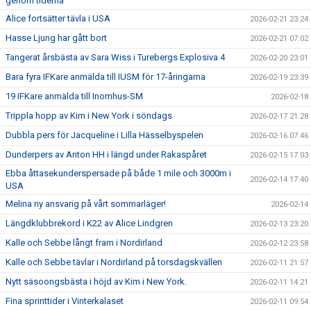
genom tiderna
Alice fortsätter tävla i USA
2026-02-21 23:24
Hasse Ljung har gått bort
2026-02-21 07:02
Tangerat årsbästa av Sara Wiss i Turebergs Explosiva 4
2026-02-20 23:01
Bara fyra IFKare anmälda till IUSM för 17-åringarna
2026-02-19 23:39
19 IFKare anmälda till Inomhus-SM
2026-02-18
Trippla hopp av Kim i New York i söndags
2026-02-17 21:28
Dubbla pers för Jacqueline i Lilla Hässelbyspelen
2026-02-16 07:46
Dunderpers av Anton HH i längd under Rakaspåret
2026-02-15 17:03
Ebba åttasekunderspersade på både 1 mile och 3000m i
2026-02-14 17:40
USA
Melina ny ansvarig på vårt sommarläger!
2026-02-14
Längdklubbrekord i K22 av Alice Lindgren
2026-02-13 23:20
Kalle och Sebbe långt fram i Nordirland
2026-02-12 23:58
Kalle och Sebbe tävlar i Nordirland på torsdagskvällen
2026-02-11 21:57
Nytt säsoongsbästa i höjd av Kim i New York.
2026-02-11 14:21
Fina sprinttider i Vinterkalaset
2026-02-11 09:54