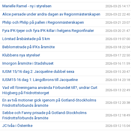
Marielle Ramel - ny i styrelsen
2026-03-25 14:17
Alice persade under andra dagen av Regionmästerskapen
2026-03-22 22:40
Philip och Philip på pallen i Regionmästerskapen
2026-03-21 23:07
Fyra IFK-tjejer och fyra IFK-killar i helgens Regionfinaler
2026-03-20 21:47
Lörstad årsbästade på 5 km
2026-03-19 07:00
Beblomstrade på IFKs årsmöte
2026-03-18 22:04
Klubbens nya styrelse!
2026-03-17 22:50
Imorgon årsmöte i Stadshuset
2026-03-16 11:59
IUSM 15/16 dag 2: Jacqueline dubbel sexa
2026-03-15 20:47
IUSM15-16 dag 1: Längdbrons till Jacqueline
2026-03-14 23:18
Vad vill föreningarna använda Förbundet till?, undrar Curt
2026-03-13 22:49
Högberg på Friidrottstorget
En av två motioner gick igenom på Gotland-Stockholms
2026-03-12 20:38
Friidrottsförbunds årsmöte
Sebbe och Fanny prisade på Gotland-Stockholms
2026-03-12 18:49
Friidrottsförbunds årsmöte
JC tvåa i Österrike
2026-03-12 15:04