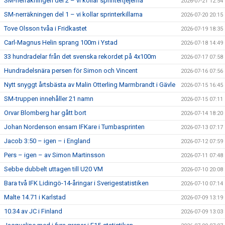
SM-nerräkningen del 2 – vi kollar sprintertjejerna
2026-07-21 12:54
SM-nerräkningen del 1 – vi kollar sprinterkillarna
2026-07-20 20:15
Tove Olsson tvåa i Fridkastet
2026-07-19 18:35
Carl-Magnus Helin sprang 100m i Ystad
2026-07-18 14:49
33 hundradelar från det svenska rekordet på 4x100m
2026-07-17 07:58
Hundradelsnära persen för Simon och Vincent
2026-07-16 07:56
Nytt snyggt årtsbästa av Malin Otterling Marmbrandt i Gävle
2026-07-15 16:45
SM-truppen innehåller 21 namn
2026-07-15 07:11
Orvar Blomberg har gått bort
2026-07-14 18:20
Johan Nordenson ensam IFKare i Tumbasprinten
2026-07-13 07:17
Jacob 3:50 – igen – i England
2026-07-12 07:59
Pers – igen – av Simon Martinsson
2026-07-11 07:48
Sebbe dubbelt uttagen till U20 VM
2026-07-10 20:08
Bara två IFK Lidingö-14-åringar i Sverigestatistiken
2026-07-10 07:14
Malte 14.71 i Karlstad
2026-07-09 13:19
10.34 av JC i Finland
2026-07-09 13:03