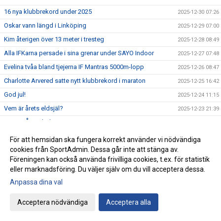
16 nya klubbrekord under 2025
2025-12-30 07:26
Oskar vann längd i Linköping
2025-12-29 07:00
Kim återigen över 13 meter i tresteg
2025-12-28 08:49
Alla IFKarna persade i sina grenar under SAYO Indoor
2025-12-27 07:48
Evelina tvåa bland tjejerna IF Mantras 5000m-lopp
2025-12-26 08:47
Charlotte Arvered satte nytt klubbrekord i maraton
2025-12-25 16:42
God jul!
2025-12-24 11:15
Vem är årets eldsjäl?
2025-12-23 21:39
Vem är Årets ledare?
2025-12-22 22:15
34 IFKare i Luciaspelens Öppna hus
2025-12-21 07:54
För att hemsidan ska fungera korrekt använder vi nödvändiga
cookies från SportAdmin. Dessa går inte att stänga av.
Nu kan du anmäla dig till IFK-galan
2025-12-20 07:49
Föreningen kan också använda frivilliga cookies, t.ex. för statistik
Lörstad klar för VM i terräng
2025-12-19 09:48
eller marknadsföring. Du väljer själv om du vill acceptera dessa.
Philip, Carl och Alvin vinnare under Luciaspelssöndagen
2025-12-18 23:50
Anpassa dina val
Många friidrottare prisade när Veteranklubben hade sitt
2025-12-17 22:55
årliga Luciafirande
Acceptera nödvändiga
Acceptera alla
Läs om Daniel, Sebbe och de andra på Friidrottaren.com
2025-12-16 20:19