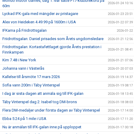
Mondo Indoor Games, dag 1: Ivar satte P17-klubbrekord på
2026-01-24 10:16
60m
Lyckad IFK-gala med mängder av pristagare
2026-01-23 23:51
Alex von Heideken 4.49.99 på 1600m i USA
2026-01-22 07:39
IFKarna på Friidrottsgalan
2026-01-22
Friidrottsgalan: Daniel prisades som Årets ungdomsledare
2026-01-21 12:56
Friidrottsgalan: Kortastafettlaget gjorde Årets prestation i
2026-01-21 08:41
Finnkampen
Kim 7.48 i New York
2026-01-21 07:06
Johanna vann i Västerås
2026-01-20 07:03
Kallelse till årsmöte 17 mars 2026
2026-01-19 14:37
Sofia vann 200m i Täby Vinterspel
2026-01-19 08:17
I dag är sista dagen att anmäla sig till IFK-galan
2026-01-18 13:45
Täby Vinterspel dag 2: Isabel tog DM-brons
2026-01-18 08:03
Flera DM-medaljer under första dagen av Täby Vinterspel
2026-01-17 14:00
Ebba 5:24 på 1 mile i USA
2026-01-17 11:20
Nu är anmälan till IFK-galan inne på upploppet
2026-01-17 00:18