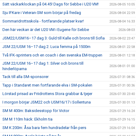
Sätt väckarklockan på 04.45! Dags för Sebbe i U20 VM!
2026-08-05 10:05
Sju IFKare i Veteran-SM som börjar på fredag
2026-08-04 22:59
Sommaridrottsskola - fortfarande platser kvar!
2026-08-04 16:33
Den här veckan är det U20 VM i Eugene för Sebbe
2026-08-03
JSM22/USM16–17 dag 3: Guld till Kalle och brons till Sofia
2026-08-02 23:47
JSM 22/USM 16–17 dag 2: Luca femma på 1500m
2026-08-01 22:58
Två IFK-sprinters och en coach i den svenska EM-truppen
2026-08-01 12:18
JSM 22/USM 16–17 dag 1: Silver och brons till
2026-08-01 01:00
hinderlöparna
Tack till alla SM-sponsorer
2026-07-31 08:36
Tapp i Standaret men fortfarande elva i SM-pokalen
2026-07-31 00:36
Lörstad prisad av Friidrottens Stora grabbar & tjejer
2026-07-30 23:40
I morgon börjar JSM22 och USM16/17 i Sollentuna
2026-07-30 01:13
SM M 400m: Baksidesstopp för Victor
2026-07-29 16:24
SM M 110m häck: Ekholm tia
2026-07-29 16:15
SM K 200m: Åsa bara fem hundradelar från pers
2026-07-29 16:04