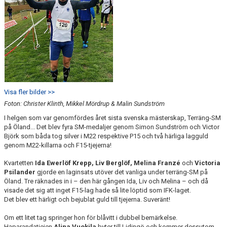
Visa fler bilder >>
Foton: Christer Klinth, Mikkel Mördrup & Malin Sundström
I helgen som var genomfördes året sista svenska mästerskap, Terräng-SM
på Öland... Det blev fyra SM-medaljer genom Simon Sundström och Victor
Björk som båda tog silver i M22 respektive P15 och två härliga lagguld
genom M22-killarna och F15-tjejerna!
Kvartetten
Ida Ewerlöf Krepp, Liv Berglöf, Melina Franzé
och
Victoria
Psilander
gjorde en laginsats utöver det vanliga under terräng-SM på
Öland. Tre räknades in i – den här gången Ida, Liv och Melina – och då
visade det sig att inget F15-lag hade så lite löptid som IFK-laget.
Det blev ett härligt och bejublat guld till tjejerna. Suveränt!
Om ett litet tag springer hon för blåvitt i dubbel bemärkelse.
Haparandatjejen
Alina Vuokila
byter till Lidingö och kommer dessutom