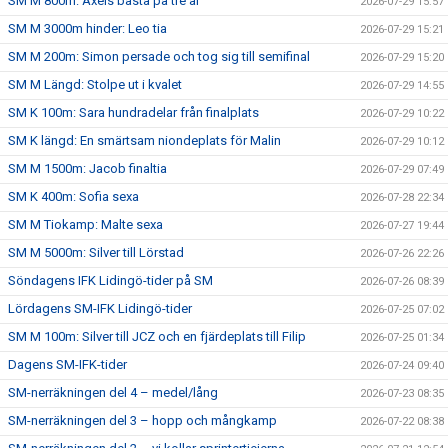
SM M 800m: Axels bästa på tre år
2026-07-29 15:57
SM M 3000m hinder: Leo tia
2026-07-29 15:21
SM M 200m: Simon persade och tog sig till semifinal
2026-07-29 15:20
SM M Längd: Stolpe ut i kvalet
2026-07-29 14:55
SM K 100m: Sara hundradelar från finalplats
2026-07-29 10:22
SM K längd: En smärtsam niondeplats för Malin
2026-07-29 10:12
SM M 1500m: Jacob finaltia
2026-07-29 07:49
SM K 400m: Sofia sexa
2026-07-28 22:34
SM M Tiokamp: Malte sexa
2026-07-27 19:44
SM M 5000m: Silver till Lörstad
2026-07-26 22:26
Söndagens IFK Lidingö-tider på SM
2026-07-26 08:39
Lördagens SM-IFK Lidingö-tider
2026-07-25 07:02
SM M 100m: Silver till JCZ och en fjärdeplats till Filip
2026-07-25 01:34
Dagens SM-IFK-tider
2026-07-24 09:40
SM-nerräkningen del 4 – medel/lång
2026-07-23 08:35
SM-nerräkningen del 3 – hopp och mångkamp
2026-07-22 08:38