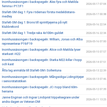
Inomhussäsongen i backspegeln: Alex fyra och Matilda
2026-05-17 07:04
femma i P17/F1
Stafett-SM dag 1: Fyra i tidernas första medeldistans-
2026-05-17 00:38
medley
Stafett-SM dag 1: Brons till sprinttjejerna på nytt
2026-05-16 22:54
klubbrekord
Stafett-SM dag 1: Tredje raka 4x100m-guldet
2026-05-16 22:34
Inomhussäsongen i backspegeln: William, Jonas och Alba
2026-05-16 07:00
representerar P19/F19
Inomhussäsongen i backspegeln: Alice och Matilda lyser
2026-05-15 07:57
starkast i K22
Inomhussäsongen i backspegeln: Starka M22-killar i hopp
2026-05-14 07:51
och kast
Åtta lag anmälda till Stafett-SM i Sollentuna
2026-05-13 22:39
Inomhussäsongen i backspegeln: Mångsidiga Lidingötjejer
2026-05-13 07:46
i seniorstatistiken
Inomhussäsongen i backspegeln: JC i topp bland 60m-
2026-05-12 07:39
herrarna
Janne Engman och Ingvar Lindqvist trippelsegrare under
2026-05-11 13:25
andra dagen av Veteran-DM