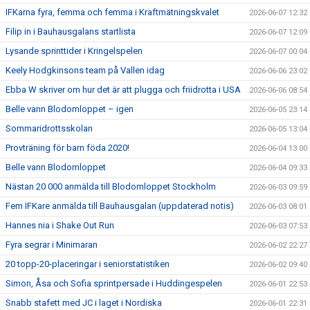
IFKarna fyra, femma och femma i Kraftmätningskvalet
2026-06-07 12:32
Filip in i Bauhausgalans startlista
2026-06-07 12:09
Lysande sprinttider i Kringelspelen
2026-06-07 00:04
Keely Hodgkinsons team på Vallen idag
2026-06-06 23:02
Ebba W skriver om hur det är att plugga och friidrotta i USA
2026-06-06 08:54
Belle vann Blodomloppet – igen
2026-06-05 23:14
Sommaridrottsskolan
2026-06-05 13:04
Provträning för barn föda 2020!
2026-06-04 13:00
Belle vann Blodomloppet
2026-06-04 09:33
Nästan 20 000 anmälda till Blodomloppet Stockholm
2026-06-03 09:59
Fem IFKare anmälda till Bauhausgalan (uppdaterad notis)
2026-06-03 08:01
Hannes nia i Shake Out Run
2026-06-03 07:53
Fyra segrar i Minimaran
2026-06-02 22:27
20 topp-20-placeringar i seniorstatistiken
2026-06-02 09:40
Simon, Åsa och Sofia sprintpersade i Huddingespelen
2026-06-01 22:53
Snabb stafett med JC i laget i Nordiska
2026-06-01 22:31