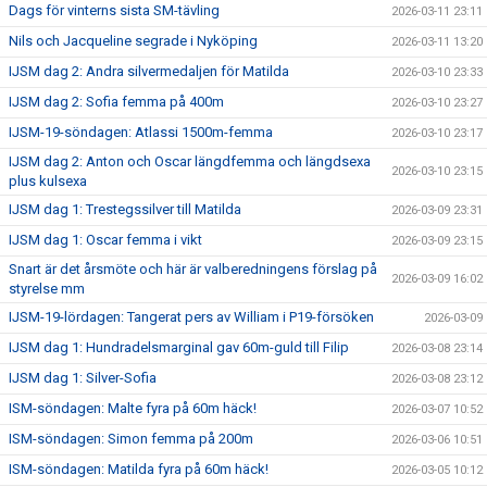
Dags för vinterns sista SM-tävling
2026-03-11 23:11
Nils och Jacqueline segrade i Nyköping
2026-03-11 13:20
IJSM dag 2: Andra silvermedaljen för Matilda
2026-03-10 23:33
IJSM dag 2: Sofia femma på 400m
2026-03-10 23:27
IJSM-19-söndagen: Atlassi 1500m-femma
2026-03-10 23:17
IJSM dag 2: Anton och Oscar längdfemma och längdsexa
2026-03-10 23:15
plus kulsexa
IJSM dag 1: Trestegssilver till Matilda
2026-03-09 23:31
IJSM dag 1: Oscar femma i vikt
2026-03-09 23:15
Snart är det årsmöte och här är valberedningens förslag på
2026-03-09 16:02
styrelse mm
IJSM-19-lördagen: Tangerat pers av William i P19-försöken
2026-03-09
IJSM dag 1: Hundradelsmarginal gav 60m-guld till Filip
2026-03-08 23:14
IJSM dag 1: Silver-Sofia
2026-03-08 23:12
ISM-söndagen: Malte fyra på 60m häck!
2026-03-07 10:52
ISM-söndagen: Simon femma på 200m
2026-03-06 10:51
ISM-söndagen: Matilda fyra på 60m häck!
2026-03-05 10:12