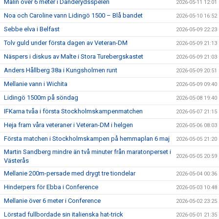
Malin över 6 meter i Danderydsspelen
2026-05-11 12:01
Noa och Caroline vann Lidingö 1500 – Blå bandet
2026-05-10 16:52
Sebbe elva i Belfast
2026-05-09 22:23
Tolv guld under första dagen av Veteran-DM
2026-05-09 21:13
Näspers i diskus av Malte i Stora Turebergskastet
2026-05-09 21:03
Anders Hållberg 38a i Kungsholmen runt
2026-05-09 20:51
Mellanie vann i Wichita
2026-05-09 09:40
Lidingö 1500m på söndag
2026-05-08 19:40
IFKarna tvåa i första Stockholmskampenmatchen
2026-05-07 21:15
Heja fram våra veteraner i Veteran-DM i helgen
2026-05-06 08:03
Första matchen i Stockholmskampen på hemmaplan 6 maj
2026-05-05 21:20
Martin Sandberg mindre än två minuter från maratonperset i
2026-05-05 20:59
Västerås
Mellanie 200m-persade med drygt tre tiondelar
2026-05-04 00:36
Hinderpers för Ebba i Conference
2026-05-03 10:48
Mellanie över 6 meter i Conference
2026-05-02 23:25
Lörstad fullbordade sin italienska hat-trick
2026-05-01 21:35