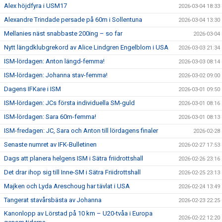
Alex höjdfyra i USM17
2026-03-04 18:33
Alexandre Trindade persade på 60m i Sollentuna
2026-03-04 13:30
Mellanies näst snabbaste 200ing – so far
2026-03-04
Nytt längdklubgrekord av Alice Lindgren Engelblom i USA
2026-03-03 21:34
ISM-lördagen: Anton längd-femma!
2026-03-03 08:14
ISM-lördagen: Johanna stav-femma!
2026-03-02 09:00
Dagens IFKare i ISM
2026-03-01 09:50
ISM-lördagen: JCs första individuella SM-guld
2026-03-01 08:16
ISM-lördagen: Sara 60m-femma!
2026-03-01 08:13
ISM-fredagen: JC, Sara och Anton till lördagens finaler
2026-02-28
Senaste numret av IFK-Bulletinen
2026-02-27 17:53
Dags att planera helgens ISM i Sätra friidrottshall
2026-02-26 23:16
Det drar ihop sig till Inne-SM i Sätra Friidrottshall
2026-02-25 23:13
Majken och Lyda Areschoug har tävlat i USA
2026-02-24 13:49
Tangerat stavårsbästa av Johanna
2026-02-23 22:25
Kanonlopp av Lörstad på 10 km – U20-tvåa i Europa
2026-02-22 12:20