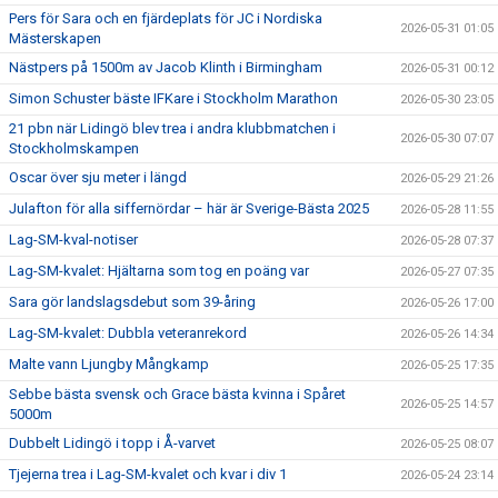
Pers för Sara och en fjärdeplats för JC i Nordiska
2026-05-31 01:05
Mästerskapen
Nästpers på 1500m av Jacob Klinth i Birmingham
2026-05-31 00:12
Simon Schuster bäste IFKare i Stockholm Marathon
2026-05-30 23:05
21 pbn när Lidingö blev trea i andra klubbmatchen i
2026-05-30 07:07
Stockholmskampen
Oscar över sju meter i längd
2026-05-29 21:26
Julafton för alla siffernördar – här är Sverige-Bästa 2025
2026-05-28 11:55
Lag-SM-kval-notiser
2026-05-28 07:37
Lag-SM-kvalet: Hjältarna som tog en poäng var
2026-05-27 07:35
Sara gör landslagsdebut som 39-åring
2026-05-26 17:00
Lag-SM-kvalet: Dubbla veteranrekord
2026-05-26 14:34
Malte vann Ljungby Mångkamp
2026-05-25 17:35
Sebbe bästa svensk och Grace bästa kvinna i Spåret
2026-05-25 14:57
5000m
Dubbelt Lidingö i topp i Å-varvet
2026-05-25 08:07
Tjejerna trea i Lag-SM-kvalet och kvar i div 1
2026-05-24 23:14