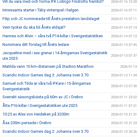
Vill du vara med och forma IFK Lidingö Friidrotts framtid?
2026-01-16 10:20
Intressanta starter i Täby vinterspel i helgen
2026-01-16 07:11
Filip och JC nominerade till Årets prestation landslaget
2026-01-15 07:11
Vem tycker du ska bli Årets eldsjäl?
2026-01-14 07:14
Hannes och Alvin – våra två P14-killar i Sverigestatistiken
2026-01-14 07:12
Nomimera ditt förslag till Årets ledare
2026-01-13 07:45
Jacqueline med i sex grenar i 14-åringarnas Sverigestatistik
2026-01-13 07:37
ute 2025
Matilda vann 10 km-distansen på Stadion Marathon
2026-01-13
Scandic Indoor Games dag 3: Johanna över 3.70
2026-01-12 11:34
Samuel och Tilda är våra två IFKare i 15-åringarnas
2026-01-12 07:30
Sverigestatistik
Svenskt säsongsbästa på 60m av JC i Örebro
2026-01-11 23:02
Åtta P16-killar i Sverigestatistiken ute 2025
2026-01-11 07:21
10:25 av Alex von Heideken på 3200m
2026-01-10 21:31
Åsa 200m-persade i Örebro
2026-01-10 21:23
Scandic Indoor Games dag 2: Johanna över 3.70
2026-01-10 20:26