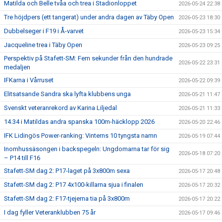
Matilda och Belle tvåa och trea i Stadionloppet
2026-05-24 22:38
Tre höjdpers (ett tangerat) under andra dagen av Täby Open
2026-05-23 18:30
Dubbelseger i F19 i Å-varvet
2026-05-23 15:34
Jacqueline trea i Täby Open
2026-05-23 09:25
Perspektiv på Stafett-SM: Fem sekunder från den hundrade
2026-05-22 23:31
medaljen
IFKarna i Vårruset
2026-05-22 09:39
Elitsatsande Sandra ska lyfta klubbens unga
2026-05-21 11:47
Svenskt veteranrekord av Karina Liljedal
2026-05-21 11:33
14.34 i Matildas andra spanska 100m-häcklopp 2026
2026-05-20 22:46
IFK Lidingös Power-ranking: Vinterns 10 tyngsta namn
2026-05-19 07:44
Inomhussäsongen i backspegeln: Ungdomarna tar för sig
2026-05-18 07:20
– P14 till F16
Stafett-SM dag 2: P17-laget på 3x800m sexa
2026-05-17 20:48
Stafett-SM dag 2: P17 4x100-killarna sjua i finalen
2026-05-17 20:32
Stafett-SM dag 2: F17-tjejerna tia på 3x800m
2026-05-17 20:22
I dag fyller Veteranklubben 75 år
2026-05-17 09:46