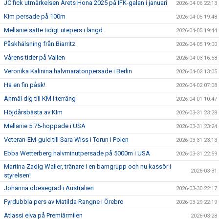
JC fick utmärkelsen Årets Hona 2025 på IFK-galan i januari
2026-04-06 22:13
Kim persade på 100m
2026-04-05 19:48
Mellanie satte tidigt utepers i längd
2026-04-05 19:44
Påskhälsning från Biarritz
2026-04-05 19:00
Vårens tider på Vallen
2026-04-03 16:58
Veronika Kalinina halvmaratonpersade i Berlin
2026-04-02 13:05
Ha en fin påsk!
2026-04-02 07:08
Anmäl dig till KM i terräng
2026-04-01 10:47
Höjdårsbästa av KIm
2026-03-31 23:28
Mellanie 5.75-hoppade i USA
2026-03-31 23:24
Veteran-EM-guld till Sara Wiss i Torun i Polen
2026-03-31 23:13
Ebba Wetterberg halvminutpersade på 5000m i USA
2026-03-31 22:59
Martina Zadig Waller, tränare i en barngrupp och nu kassör i
2026-03-31
styrelsen!
Johanna obesegrad i Australien
2026-03-30 22:17
Fyrdubbla pers av Matilda Rangne i Örebro
2026-03-29 22:19
Atlassi elva på Premiärmilen
2026-03-28