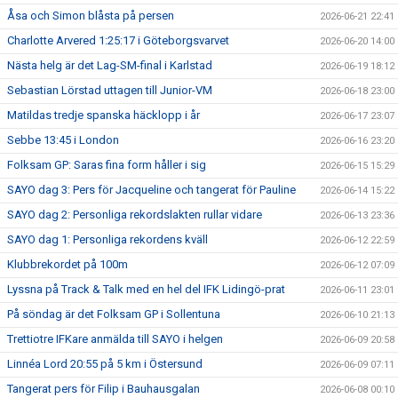
Åsa och Simon blåsta på persen
2026-06-21 22:41
Charlotte Arvered 1:25:17 i Göteborgsvarvet
2026-06-20 14:00
Nästa helg är det Lag-SM-final i Karlstad
2026-06-19 18:12
Sebastian Lörstad uttagen till Junior-VM
2026-06-18 23:00
Matildas tredje spanska häcklopp i år
2026-06-17 23:07
Sebbe 13:45 i London
2026-06-16 23:20
Folksam GP: Saras fina form håller i sig
2026-06-15 15:29
SAYO dag 3: Pers för Jacqueline och tangerat för Pauline
2026-06-14 15:22
SAYO dag 2: Personliga rekordslakten rullar vidare
2026-06-13 23:36
SAYO dag 1: Personliga rekordens kväll
2026-06-12 22:59
Klubbrekordet på 100m
2026-06-12 07:09
Lyssna på Track & Talk med en hel del IFK Lidingö-prat
2026-06-11 23:01
På söndag är det Folksam GP i Sollentuna
2026-06-10 21:13
Trettiotre IFKare anmälda till SAYO i helgen
2026-06-09 20:58
Linnéa Lord 20:55 på 5 km i Östersund
2026-06-09 07:11
Tangerat pers för Filip i Bauhausgalan
2026-06-08 00:10