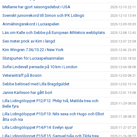
Mellanie har gjort säsongsdebut i USA
2025-12-10 22:11
Svenskt juniorrekord till Simon och IFK Lidingö
2025-12-10 13:49
Anmälningsrekord i Luciaspelen
2025-12-09 09:09
Läs om Kalle och Sebbe på European Athletics webbplats
2025-12-08 12:45
Sex meter prick av Kim i längd
2025-12-07 23:58
Kim Wingren 7.36/13.22 i New York
2025-12-06 23:49
Slutspurten för Luciaspelsanmälan
2025-12-05 18:50
Sofie Lindevall persade på 10 km i London
2025-12-04 08:08
Veteranträff på Bosön
2025-12-03 08:21
Sebbe belönad med Lilla Bragdguldet
2025-12-02 15:14
Janne Karlsson har gått bort
2025-12-01 19:08
Lilla Lidingöloppet P12/F12: Philip två, Matilda trea och
2025-11-29 08:00
Belle fyra
Lilla Lidingöloppet P13/F13: Nils sexa och Hugo och Elliot
2025-11-28 08:31
åtta och nia
Lilla Lidingöloppet P14/F14: Evelyn sjua!
2025-11-27 07:29
Lilla Lidingöloppet P15/F15: Samuel tvåa och Tilda trea
2025-11-26 08:27