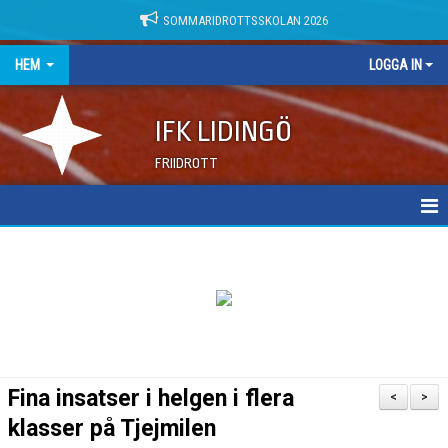
SOMMARIDROTTSSKOLAN 2026
HEM
LOGGA IN
IFK LIDINGÖ
FRIIDROTT
NYHETER
DOKUMENT
Fina insatser i helgen i flera
<
>
klasser på Tjejmilen