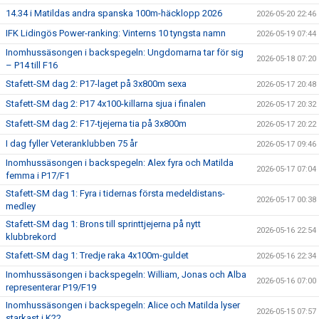
14.34 i Matildas andra spanska 100m-häcklopp 2026
2026-05-20 22:46
IFK Lidingös Power-ranking: Vinterns 10 tyngsta namn
2026-05-19 07:44
Inomhussäsongen i backspegeln: Ungdomarna tar för sig
2026-05-18 07:20
– P14 till F16
Stafett-SM dag 2: P17-laget på 3x800m sexa
2026-05-17 20:48
Stafett-SM dag 2: P17 4x100-killarna sjua i finalen
2026-05-17 20:32
Stafett-SM dag 2: F17-tjejerna tia på 3x800m
2026-05-17 20:22
I dag fyller Veteranklubben 75 år
2026-05-17 09:46
Inomhussäsongen i backspegeln: Alex fyra och Matilda
2026-05-17 07:04
femma i P17/F1
Stafett-SM dag 1: Fyra i tidernas första medeldistans-
2026-05-17 00:38
medley
Stafett-SM dag 1: Brons till sprinttjejerna på nytt
2026-05-16 22:54
klubbrekord
Stafett-SM dag 1: Tredje raka 4x100m-guldet
2026-05-16 22:34
Inomhussäsongen i backspegeln: William, Jonas och Alba
2026-05-16 07:00
representerar P19/F19
Inomhussäsongen i backspegeln: Alice och Matilda lyser
2026-05-15 07:57
starkast i K22