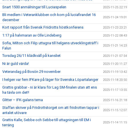
Snart 1500 anmälningar till Luciaspelen
2025-11-25 22:19
Bli medlem i Veteranklubben och kom på luciafirandet 16
2025-11-24 19:01
december
Kort rapport från Svensk Friidrotts höstkonferens
2025-11-23 23:21
1:17 på halvmaran av Olle Lindeberg
2025-11-22 08:43
Sofia, Milton och Filip uttagna till helgens utvecklingsträff i
2025-11-21 14:23
Falun
Torsdag 26/11 klädkväll på kansliet
2025-11-21 07:54
Ni är guld värda!
2025-11-20 11:27
Veterandag på Bosön 29 november
2025-11-19 13:42
I helgen var fem IFKare på läger för Svenska Löpartalanger
2025-11-18 20:50
Grattis grabbar - ni är klara för Lag SM-finalen utan att ens
2025-11-17 13:55
ha tävla om det!!
Glitter – IFK-galans tema
2025-11-16 21:18
Staffan skriver på Friidrottstorget om att friidrotten tappar i
2025-11-15 12:07
antalet utövare
Grattis Kalle, Sebbe och Sebbe till uttagningen till EM i
2025-11-14 11:15
terräng