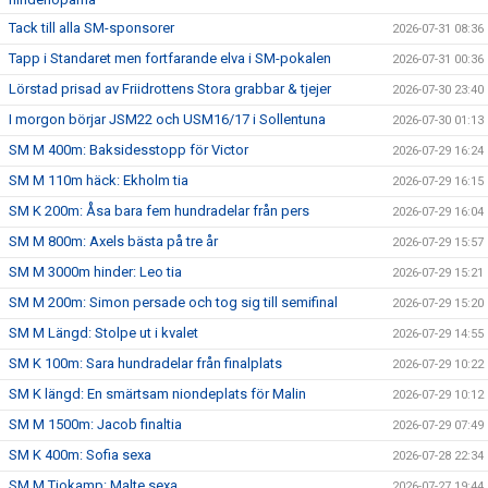
Tack till alla SM-sponsorer
2026-07-31 08:36
Tapp i Standaret men fortfarande elva i SM-pokalen
2026-07-31 00:36
Lörstad prisad av Friidrottens Stora grabbar & tjejer
2026-07-30 23:40
I morgon börjar JSM22 och USM16/17 i Sollentuna
2026-07-30 01:13
SM M 400m: Baksidesstopp för Victor
2026-07-29 16:24
SM M 110m häck: Ekholm tia
2026-07-29 16:15
SM K 200m: Åsa bara fem hundradelar från pers
2026-07-29 16:04
SM M 800m: Axels bästa på tre år
2026-07-29 15:57
SM M 3000m hinder: Leo tia
2026-07-29 15:21
SM M 200m: Simon persade och tog sig till semifinal
2026-07-29 15:20
SM M Längd: Stolpe ut i kvalet
2026-07-29 14:55
SM K 100m: Sara hundradelar från finalplats
2026-07-29 10:22
SM K längd: En smärtsam niondeplats för Malin
2026-07-29 10:12
SM M 1500m: Jacob finaltia
2026-07-29 07:49
SM K 400m: Sofia sexa
2026-07-28 22:34
SM M Tiokamp: Malte sexa
2026-07-27 19:44