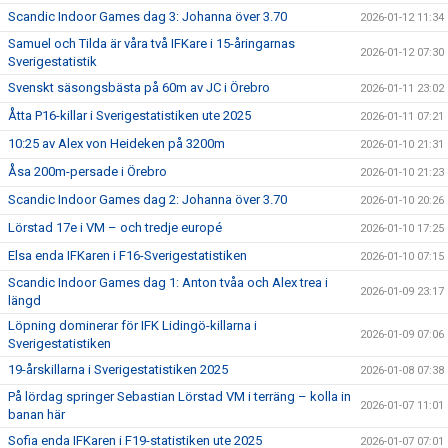
Scandic Indoor Games dag 3: Johanna över 3.70
2026-01-12 11:34
Samuel och Tilda är våra två IFKare i 15-åringarnas
2026-01-12 07:30
Sverigestatistik
Svenskt säsongsbästa på 60m av JC i Örebro
2026-01-11 23:02
Åtta P16-killar i Sverigestatistiken ute 2025
2026-01-11 07:21
10:25 av Alex von Heideken på 3200m
2026-01-10 21:31
Åsa 200m-persade i Örebro
2026-01-10 21:23
Scandic Indoor Games dag 2: Johanna över 3.70
2026-01-10 20:26
Lörstad 17e i VM – och tredje europé
2026-01-10 17:25
Elsa enda IFKaren i F16-Sverigestatistiken
2026-01-10 07:15
Scandic Indoor Games dag 1: Anton tvåa och Alex trea i
2026-01-09 23:17
längd
Löpning dominerar för IFK Lidingö-killarna i
2026-01-09 07:06
Sverigestatistiken
19-årskillarna i Sverigestatistiken 2025
2026-01-08 07:38
På lördag springer Sebastian Lörstad VM i terräng – kolla in
2026-01-07 11:01
banan här
Sofia enda IFKaren i F19-statistiken ute 2025
2026-01-07 07:01