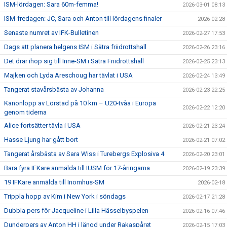
ISM-lördagen: Sara 60m-femma!
2026-03-01 08:13
ISM-fredagen: JC, Sara och Anton till lördagens finaler
2026-02-28
Senaste numret av IFK-Bulletinen
2026-02-27 17:53
Dags att planera helgens ISM i Sätra friidrottshall
2026-02-26 23:16
Det drar ihop sig till Inne-SM i Sätra Friidrottshall
2026-02-25 23:13
Majken och Lyda Areschoug har tävlat i USA
2026-02-24 13:49
Tangerat stavårsbästa av Johanna
2026-02-23 22:25
Kanonlopp av Lörstad på 10 km – U20-tvåa i Europa
2026-02-22 12:20
genom tiderna
Alice fortsätter tävla i USA
2026-02-21 23:24
Hasse Ljung har gått bort
2026-02-21 07:02
Tangerat årsbästa av Sara Wiss i Turebergs Explosiva 4
2026-02-20 23:01
Bara fyra IFKare anmälda till IUSM för 17-åringarna
2026-02-19 23:39
19 IFKare anmälda till Inomhus-SM
2026-02-18
Trippla hopp av Kim i New York i söndags
2026-02-17 21:28
Dubbla pers för Jacqueline i Lilla Hässelbyspelen
2026-02-16 07:46
Dunderpers av Anton HH i längd under Rakaspåret
2026-02-15 17:03