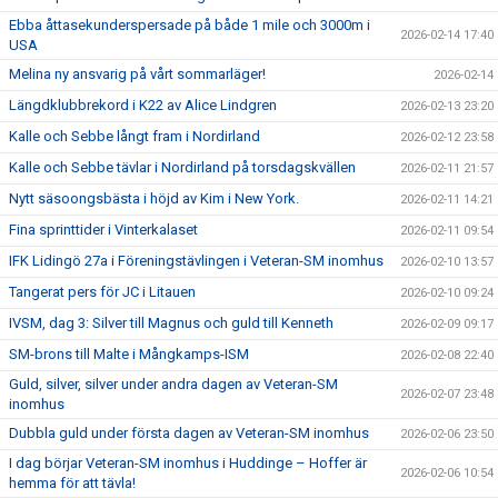
Ebba åttasekunderspersade på både 1 mile och 3000m i
2026-02-14 17:40
USA
Melina ny ansvarig på vårt sommarläger!
2026-02-14
Längdklubbrekord i K22 av Alice Lindgren
2026-02-13 23:20
Kalle och Sebbe långt fram i Nordirland
2026-02-12 23:58
Kalle och Sebbe tävlar i Nordirland på torsdagskvällen
2026-02-11 21:57
Nytt säsoongsbästa i höjd av Kim i New York.
2026-02-11 14:21
Fina sprinttider i Vinterkalaset
2026-02-11 09:54
IFK Lidingö 27a i Föreningstävlingen i Veteran-SM inomhus
2026-02-10 13:57
Tangerat pers för JC i Litauen
2026-02-10 09:24
IVSM, dag 3: Silver till Magnus och guld till Kenneth
2026-02-09 09:17
SM-brons till Malte i Mångkamps-ISM
2026-02-08 22:40
Guld, silver, silver under andra dagen av Veteran-SM
2026-02-07 23:48
inomhus
Dubbla guld under första dagen av Veteran-SM inomhus
2026-02-06 23:50
I dag börjar Veteran-SM inomhus i Huddinge – Hoffer är
2026-02-06 10:54
hemma för att tävla!