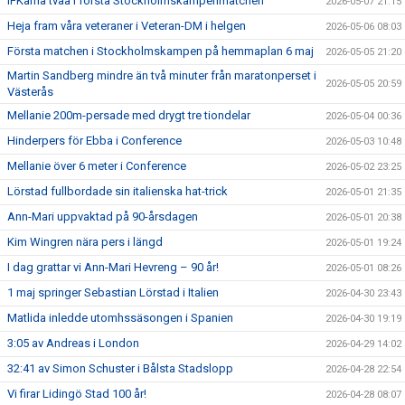
IFKarna tvåa i första Stockholmskampenmatchen
2026-05-07 21:15
Heja fram våra veteraner i Veteran-DM i helgen
2026-05-06 08:03
Första matchen i Stockholmskampen på hemmaplan 6 maj
2026-05-05 21:20
Martin Sandberg mindre än två minuter från maratonperset i
2026-05-05 20:59
Västerås
Mellanie 200m-persade med drygt tre tiondelar
2026-05-04 00:36
Hinderpers för Ebba i Conference
2026-05-03 10:48
Mellanie över 6 meter i Conference
2026-05-02 23:25
Lörstad fullbordade sin italienska hat-trick
2026-05-01 21:35
Ann-Mari uppvaktad på 90-årsdagen
2026-05-01 20:38
Kim Wingren nära pers i längd
2026-05-01 19:24
I dag grattar vi Ann-Mari Hevreng – 90 år!
2026-05-01 08:26
1 maj springer Sebastian Lörstad i Italien
2026-04-30 23:43
Matlida inledde utomhssäsongen i Spanien
2026-04-30 19:19
3:05 av Andreas i London
2026-04-29 14:02
32:41 av Simon Schuster i Bålsta Stadslopp
2026-04-28 22:54
Vi firar Lidingö Stad 100 år!
2026-04-28 08:07