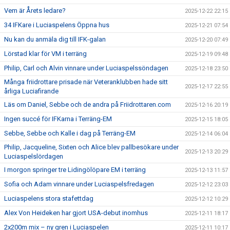
Vem är Årets ledare?
2025-12-22 22:15
34 IFKare i Luciaspelens Öppna hus
2025-12-21 07:54
Nu kan du anmäla dig till IFK-galan
2025-12-20 07:49
Lörstad klar för VM i terräng
2025-12-19 09:48
Philip, Carl och Alvin vinnare under Luciaspelssöndagen
2025-12-18 23:50
Många friidrottare prisade när Veteranklubben hade sitt
2025-12-17 22:55
årliga Luciafirande
Läs om Daniel, Sebbe och de andra på Friidrottaren.com
2025-12-16 20:19
Ingen succé för IFKarna i Terräng-EM
2025-12-15 18:05
Sebbe, Sebbe och Kalle i dag på Terräng-EM
2025-12-14 06:04
Philip, Jacqueline, Sixten och Alice blev pallbesökare under
2025-12-13 20:29
Luciaspelslördagen
I morgon springer tre Lidingölöpare EM i terräng
2025-12-13 11:57
Sofia och Adam vinnare under Luciaspelsfredagen
2025-12-12 23:03
Luciaspelens stora stafettdag
2025-12-12 10:29
Alex Von Heideken har gjort USA-debut inomhus
2025-12-11 18:17
2x200m mix – ny gren i Luciaspelen
2025-12-11 10:17