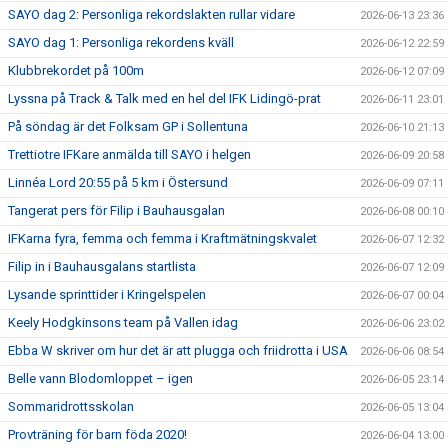
SAYO dag 2: Personliga rekordslakten rullar vidare
2026-06-13 23:36
SAYO dag 1: Personliga rekordens kväll
2026-06-12 22:59
Klubbrekordet på 100m
2026-06-12 07:09
Lyssna på Track & Talk med en hel del IFK Lidingö-prat
2026-06-11 23:01
På söndag är det Folksam GP i Sollentuna
2026-06-10 21:13
Trettiotre IFKare anmälda till SAYO i helgen
2026-06-09 20:58
Linnéa Lord 20:55 på 5 km i Östersund
2026-06-09 07:11
Tangerat pers för Filip i Bauhausgalan
2026-06-08 00:10
IFKarna fyra, femma och femma i Kraftmätningskvalet
2026-06-07 12:32
Filip in i Bauhausgalans startlista
2026-06-07 12:09
Lysande sprinttider i Kringelspelen
2026-06-07 00:04
Keely Hodgkinsons team på Vallen idag
2026-06-06 23:02
Ebba W skriver om hur det är att plugga och friidrotta i USA
2026-06-06 08:54
Belle vann Blodomloppet – igen
2026-06-05 23:14
Sommaridrottsskolan
2026-06-05 13:04
Provträning för barn föda 2020!
2026-06-04 13:00