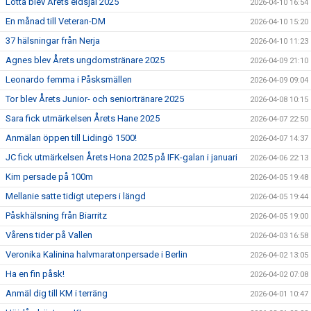
Lotta blev Årets eldsjäl 2025
2026-04-10 16:54
En månad till Veteran-DM
2026-04-10 15:20
37 hälsningar från Nerja
2026-04-10 11:23
Agnes blev Årets ungdomstränare 2025
2026-04-09 21:10
Leonardo femma i Påsksmällen
2026-04-09 09:04
Tor blev Årets Junior- och seniortränare 2025
2026-04-08 10:15
Sara fick utmärkelsen Årets Hane 2025
2026-04-07 22:50
Anmälan öppen till Lidingö 1500!
2026-04-07 14:37
JC fick utmärkelsen Årets Hona 2025 på IFK-galan i januari
2026-04-06 22:13
Kim persade på 100m
2026-04-05 19:48
Mellanie satte tidigt utepers i längd
2026-04-05 19:44
Påskhälsning från Biarritz
2026-04-05 19:00
Vårens tider på Vallen
2026-04-03 16:58
Veronika Kalinina halvmaratonpersade i Berlin
2026-04-02 13:05
Ha en fin påsk!
2026-04-02 07:08
Anmäl dig till KM i terräng
2026-04-01 10:47