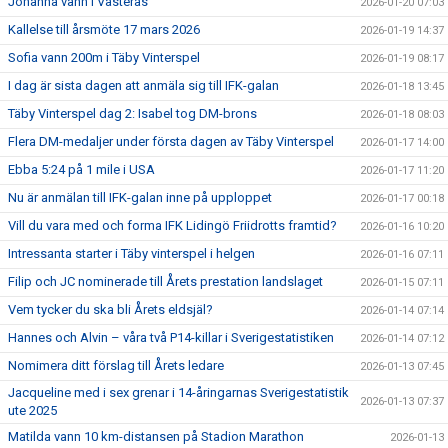
Johanna vann i Västerås
2026-01-20 07:03
Kallelse till årsmöte 17 mars 2026
2026-01-19 14:37
Sofia vann 200m i Täby Vinterspel
2026-01-19 08:17
I dag är sista dagen att anmäla sig till IFK-galan
2026-01-18 13:45
Täby Vinterspel dag 2: Isabel tog DM-brons
2026-01-18 08:03
Flera DM-medaljer under första dagen av Täby Vinterspel
2026-01-17 14:00
Ebba 5:24 på 1 mile i USA
2026-01-17 11:20
Nu är anmälan till IFK-galan inne på upploppet
2026-01-17 00:18
Vill du vara med och forma IFK Lidingö Friidrotts framtid?
2026-01-16 10:20
Intressanta starter i Täby vinterspel i helgen
2026-01-16 07:11
Filip och JC nominerade till Årets prestation landslaget
2026-01-15 07:11
Vem tycker du ska bli Årets eldsjäl?
2026-01-14 07:14
Hannes och Alvin – våra två P14-killar i Sverigestatistiken
2026-01-14 07:12
Nomimera ditt förslag till Årets ledare
2026-01-13 07:45
Jacqueline med i sex grenar i 14-åringarnas Sverigestatistik
2026-01-13 07:37
ute 2025
Matilda vann 10 km-distansen på Stadion Marathon
2026-01-13