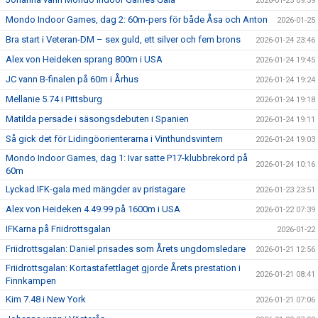
2026-01-25 09:39
Mondo Indoor Games, dag 2: 60m-pers för både Åsa och Anton
2026-01-25
Bra start i Veteran-DM – sex guld, ett silver och fem brons
2026-01-24 23:46
Alex von Heideken sprang 800m i USA
2026-01-24 19:45
JC vann B-finalen på 60m i Århus
2026-01-24 19:24
Mellanie 5.74 i Pittsburg
2026-01-24 19:18
Matilda persade i säsongsdebuten i Spanien
2026-01-24 19:11
Så gick det för Lidingöorienterarna i Vinthundsvintern
2026-01-24 19:03
Mondo Indoor Games, dag 1: Ivar satte P17-klubbrekord på
2026-01-24 10:16
60m
Lyckad IFK-gala med mängder av pristagare
2026-01-23 23:51
Alex von Heideken 4.49.99 på 1600m i USA
2026-01-22 07:39
IFKarna på Friidrottsgalan
2026-01-22
Friidrottsgalan: Daniel prisades som Årets ungdomsledare
2026-01-21 12:56
Friidrottsgalan: Kortastafettlaget gjorde Årets prestation i
2026-01-21 08:41
Finnkampen
Kim 7.48 i New York
2026-01-21 07:06