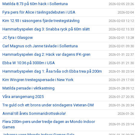
Matilda 8.73 på 60m häck i Sollentuna
2026-02-05 23:26
Fyra pers för Alice i tävlingsdebuten i USA
2026-02-04
Kim 12.93 i säsongens fjärde trestegstävling
2026-02-03 12:12
Hammarbyspelen dag 3: Snabba ryck på 60m slätt
2026-02-02 15:33
JC fyra i Glasgow
2026-02-01 13:28
Carl Magnus och Janne tävlade i Sollentuna
2026-02-01 09:30
Hammarbyspelen dag 2: Häck var dagens IFK-gren
2026-01-31 22:37
Ebba W 10:36 på 3000m i USA
2026-01-31 21:30
Hammarbyspelen dag 1: Åsa tvåa och Ebba trea på 200m
2026-01-30 23:54
Kim Wingren trestegspersade i New York
2026-01-29 17:00
Matilda persade i viktkastning
2026-01-28 09:12
Våra arrangemang 2025
2026-01-27 20:35
Tre guld och ett brons under söndagens Veteran-DM
2026-01-26 20:34
Anmäl till årets Sommaridrottsskola!
2026-01-26
Flera 200m-pers under tredje dagen av Mondo Indoor
2026-01-25 23:14
Games
Johanna vann Mondo Indoor Games Gala