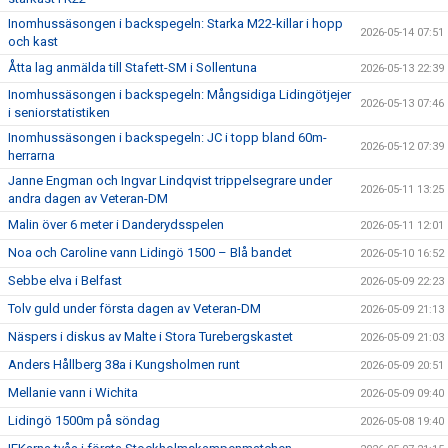
Inomhussäsongen i backspegeln: Starka M22-killar i hopp
2026-05-14 07:51
och kast
Åtta lag anmälda till Stafett-SM i Sollentuna
2026-05-13 22:39
Inomhussäsongen i backspegeln: Mångsidiga Lidingötjejer
2026-05-13 07:46
i seniorstatistiken
Inomhussäsongen i backspegeln: JC i topp bland 60m-
2026-05-12 07:39
herrarna
Janne Engman och Ingvar Lindqvist trippelsegrare under
2026-05-11 13:25
andra dagen av Veteran-DM
Malin över 6 meter i Danderydsspelen
2026-05-11 12:01
Noa och Caroline vann Lidingö 1500 – Blå bandet
2026-05-10 16:52
Sebbe elva i Belfast
2026-05-09 22:23
Tolv guld under första dagen av Veteran-DM
2026-05-09 21:13
Näspers i diskus av Malte i Stora Turebergskastet
2026-05-09 21:03
Anders Hållberg 38a i Kungsholmen runt
2026-05-09 20:51
Mellanie vann i Wichita
2026-05-09 09:40
Lidingö 1500m på söndag
2026-05-08 19:40