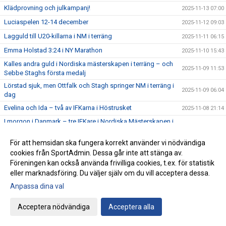
Klädprovning och julkampanj!
2025-11-13 07:00
Luciaspelen 12-14 december
2025-11-12 09:03
Lagguld till U20-killarna i NM i terräng
2025-11-11 06:15
Emma Holstad 3:24 i NY Marathon
2025-11-10 15:43
Kalles andra guld i Nordiska mästerskapen i terräng – och
2025-11-09 11:53
Sebbe Staghs första medalj
Lörstad sjuk, men Ottfalk och Stagh springer NM i terräng i
2025-11-09 06:04
dag
Evelina och Ida – två av IFKarna i Höstrusket
2025-11-08 21:14
I morgon i Danmark – tre IFKare i Nordiska Mästerskapen i
2025-11-08 07:38
terränglöpning
För att hemsidan ska fungera korrekt använder vi nödvändiga
Peter Woll fick Lasse Dahlstedts funktionärspris
2025-11-07 07:02
cookies från SportAdmin. Dessa går inte att stänga av.
Save the date – IFK-galan byter datum till 23 januari
2025-11-06 07:21
Föreningen kan också använda frivilliga cookies, t.ex. för statistik
17:25 av Alex von Heideken på 5000m
eller marknadsföring. Du väljer själv om du vill acceptera dessa.
2025-11-05 22:37
Anpassa dina val
Så nära var det maximal Daniel-utdelning
2025-11-04 22:56
Årets fjärde Bulle är ute nu
2025-11-03 07:22
Acceptera nödvändiga
Acceptera alla
IFK tia i SM-pokalen
2025-11-02 23:22