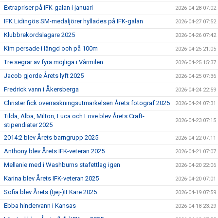
Extrapriser på IFK-galan i januari
2026-04-28 07:02
IFK Lidingös SM-medaljörer hyllades på IFK-galan
2026-04-27 07:52
Klubbrekordslagare 2025
2026-04-26 07:42
Kim persade i längd och på 100m
2026-04-25 21:05
Tre segrar av fyra möjliga i Vårmilen
2026-04-25 15:37
Jacob gjorde Årets lyft 2025
2026-04-25 07:36
Fredrick vann i Åkersberga
2026-04-24 22:59
Christer fick överraskningsutmärkelsen Årets fotograf 2025
2026-04-24 07:31
Tilda, Alba, Milton, Luca och Love blev Årets Craft-
2026-04-23 07:15
stipendiater 2025
2014:2 blev Årets barngrupp 2025
2026-04-22 07:11
Anthony blev Årets IFK-veteran 2025
2026-04-21 07:07
Mellanie med i Washburns stafettlag igen
2026-04-20 22:06
Karina blev Årets IFK-veteran 2025
2026-04-20 07:01
Sofia blev Årets (tjej-)IFKare 2025
2026-04-19 07:59
Ebba hindervann i Kansas
2026-04-18 23:29