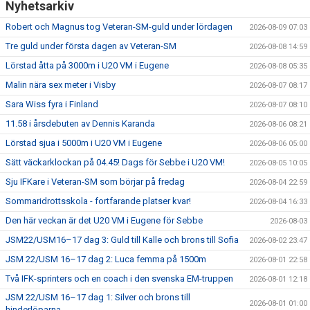
Nyhetsarkiv
Robert och Magnus tog Veteran-SM-guld under lördagen
2026-08-09 07:03
Tre guld under första dagen av Veteran-SM
2026-08-08 14:59
Lörstad åtta på 3000m i U20 VM i Eugene
2026-08-08 05:35
Malin nära sex meter i Visby
2026-08-07 08:17
Sara Wiss fyra i Finland
2026-08-07 08:10
11.58 i årsdebuten av Dennis Karanda
2026-08-06 08:21
Lörstad sjua i 5000m i U20 VM i Eugene
2026-08-06 05:00
Sätt väckarklockan på 04.45! Dags för Sebbe i U20 VM!
2026-08-05 10:05
Sju IFKare i Veteran-SM som börjar på fredag
2026-08-04 22:59
Sommaridrottsskola - fortfarande platser kvar!
2026-08-04 16:33
Den här veckan är det U20 VM i Eugene för Sebbe
2026-08-03
JSM22/USM16–17 dag 3: Guld till Kalle och brons till Sofia
2026-08-02 23:47
JSM 22/USM 16–17 dag 2: Luca femma på 1500m
2026-08-01 22:58
Två IFK-sprinters och en coach i den svenska EM-truppen
2026-08-01 12:18
JSM 22/USM 16–17 dag 1: Silver och brons till
2026-08-01 01:00
hinderlöparna