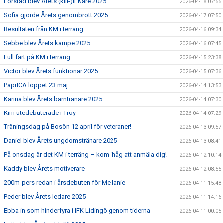
Lörstad blev Årets (kill-)IFKare 2025
2026-04-18 07:55
Sofia gjorde Årets genombrott 2025
2026-04-17 07:50
Resultaten från KM i terräng
2026-04-16 09:34
Sebbe blev Årets kämpe 2025
2026-04-16 07:45
Full fart på KM i terräng
2026-04-15 23:38
Victor blev Årets funktionär 2025
2026-04-15 07:36
PaprICA loppet 23 maj
2026-04-14 13:53
Karina blev Årets barntränare 2025
2026-04-14 07:30
Kim utedebuterade i Troy
2026-04-14 07:29
Träningsdag på Bosön 12 april för veteraner!
2026-04-13 09:57
Daniel blev Årets ungdomstränare 2025
2026-04-13 08:41
På onsdag är det KM i terräng – kom ihåg att anmäla dig!
2026-04-12 10:14
Kaddy blev Årets motiverare
2026-04-12 08:55
200m-pers redan i årsdebuten för Mellanie
2026-04-11 15:48
Peder blev Årets ledare 2025
2026-04-11 14:16
Ebba in som hinderfyra i IFK Lidingö genom tiderna
2026-04-11 00:05