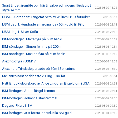
Snart är det årsmöte och här är valberedningens förslag på
2026-03-09 16:02
styrelse mm
IJSM-19-lördagen: Tangerat pers av William i P19-försöken
2026-03-09
IJSM dag 1: Hundradelsmarginal gav 60m-guld till Filip
2026-03-08 23:14
IJSM dag 1: Silver-Sofia
2026-03-08 23:12
ISM-söndagen: Malte fyra på 60m häck!
2026-03-07 10:52
ISM-söndagen: Simon femma på 200m
2026-03-06 10:51
ISM-söndagen: Matilda fyra på 60m häck!
2026-03-05 10:12
Alex höjdfyra i USM17
2026-03-04 18:33
Alexandre Trindade persade på 60m i Sollentuna
2026-03-04 13:30
Mellanies näst snabbaste 200ing – so far
2026-03-04
Nytt längdklubgrekord av Alice Lindgren Engelblom i USA
2026-03-03 21:34
ISM-lördagen: Anton längd-femma!
2026-03-03 08:14
ISM-lördagen: Johanna stav-femma!
2026-03-02 09:00
Dagens IFKare i ISM
2026-03-01 09:50
ISM-lördagen: JCs första individuella SM-guld
2026-03-01 08:16