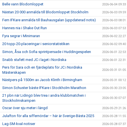
Belle vann Blodomloppet
2026-06-04 09:33
Nästan 20 000 anmälda till Blodomloppet Stockholm
2026-06-03 09:59
Fem IFKare anmälda till Bauhausgalan (uppdaterad notis)
2026-06-03 08:01
Hannes nia i Shake Out Run
2026-06-03 07:53
Fyra segrar i Minimaran
2026-06-02 22:27
20 topp-20-placeringar i seniorstatistiken
2026-06-02 09:40
Simon, Åsa och Sofia sprintpersade i Huddingespelen
2026-06-01 22:53
Snabb stafett med JC i laget i Nordiska
2026-06-01 22:31
Pers för Sara och en fjärdeplats för JC i Nordiska
2026-05-31 01:05
Mästerskapen
Nästpers på 1500m av Jacob Klinth i Birmingham
2026-05-31 00:12
Simon Schuster bäste IFKare i Stockholm Marathon
2026-05-30 23:05
21 pbn när Lidingö blev trea i andra klubbmatchen i
2026-05-30 07:07
Stockholmskampen
Oscar över sju meter i längd
2026-05-29 21:26
Julafton för alla siffernördar – här är Sverige-Bästa 2025
2026-05-28 11:55
Lag-SM-kval-notiser
2026-05-28 07:37