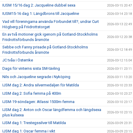
IUSM 15/16 dag 2: Jacqueline dubbel sexa
2026-03-15 20:47
IUSM15-16 dag 1: Längdbrons till Jacqueline
2026-03-14 23:18
Vad vill föreningarna använda Förbundet till?, undrar Curt
2026-03-13 22:49
Högberg på Friidrottstorget
En av två motioner gick igenom på Gotland-Stockholms
2026-03-12 20:38
Friidrottsförbunds årsmöte
Sebbe och Fanny prisade på Gotland-Stockholms
2026-03-12 18:49
Friidrottsförbunds årsmöte
JC tvåa i Österrike
2026-03-12 15:04
Dags för vinterns sista SM-tävling
2026-03-11 23:11
Nils och Jacqueline segrade i Nyköping
2026-03-11 13:20
IJSM dag 2: Andra silvermedaljen för Matilda
2026-03-10 23:33
IJSM dag 2: Sofia femma på 400m
2026-03-10 23:27
IJSM-19-söndagen: Atlassi 1500m-femma
2026-03-10 23:17
IJSM dag 2: Anton och Oscar längdfemma och längdsexa
2026-03-10 23:15
plus kulsexa
IJSM dag 1: Trestegssilver till Matilda
2026-03-09 23:31
IJSM dag 1: Oscar femma i vikt
2026-03-09 23:15