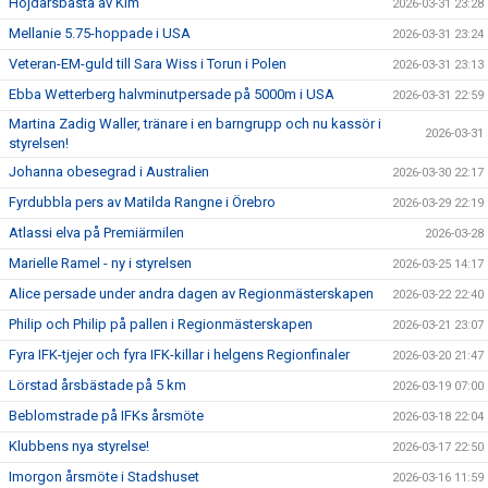
Höjdårsbästa av KIm
2026-03-31 23:28
Mellanie 5.75-hoppade i USA
2026-03-31 23:24
Veteran-EM-guld till Sara Wiss i Torun i Polen
2026-03-31 23:13
Ebba Wetterberg halvminutpersade på 5000m i USA
2026-03-31 22:59
Martina Zadig Waller, tränare i en barngrupp och nu kassör i
2026-03-31
styrelsen!
Johanna obesegrad i Australien
2026-03-30 22:17
Fyrdubbla pers av Matilda Rangne i Örebro
2026-03-29 22:19
Atlassi elva på Premiärmilen
2026-03-28
Marielle Ramel - ny i styrelsen
2026-03-25 14:17
Alice persade under andra dagen av Regionmästerskapen
2026-03-22 22:40
Philip och Philip på pallen i Regionmästerskapen
2026-03-21 23:07
Fyra IFK-tjejer och fyra IFK-killar i helgens Regionfinaler
2026-03-20 21:47
Lörstad årsbästade på 5 km
2026-03-19 07:00
Beblomstrade på IFKs årsmöte
2026-03-18 22:04
Klubbens nya styrelse!
2026-03-17 22:50
Imorgon årsmöte i Stadshuset
2026-03-16 11:59