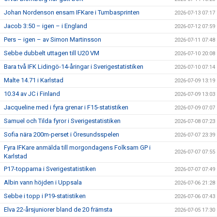
Johan Nordenson ensam IFKare i Tumbasprinten
2026-07-13 07:17
Jacob 3:50 – igen – i England
2026-07-12 07:59
Pers – igen – av Simon Martinsson
2026-07-11 07:48
Sebbe dubbelt uttagen till U20 VM
2026-07-10 20:08
Bara två IFK Lidingö-14-åringar i Sverigestatistiken
2026-07-10 07:14
Malte 14.71 i Karlstad
2026-07-09 13:19
10.34 av JC i Finland
2026-07-09 13:03
Jacqueline med i fyra grenar i F15-statistiken
2026-07-09 07:07
Samuel och Tilda fyror i Sverigestatistiken
2026-07-08 07:23
Sofia nära 200m-perset i Öresundsspelen
2026-07-07 23:39
Fyra IFKare anmälda till morgondagens Folksam GP i
2026-07-07 07:55
Karlstad
P17-topparna i Sverigestatistiken
2026-07-07 07:49
Albin vann höjden i Uppsala
2026-07-06 21:28
Sebbe i topp i P19-statistiken
2026-07-06 07:43
Elva 22-årsjuniorer bland de 20 främsta
2026-07-05 17:30