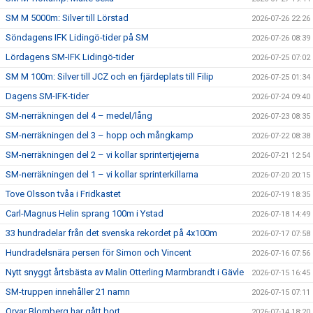
SM M 5000m: Silver till Lörstad
2026-07-26 22:26
Söndagens IFK Lidingö-tider på SM
2026-07-26 08:39
Lördagens SM-IFK Lidingö-tider
2026-07-25 07:02
SM M 100m: Silver till JCZ och en fjärdeplats till Filip
2026-07-25 01:34
Dagens SM-IFK-tider
2026-07-24 09:40
SM-nerräkningen del 4 – medel/lång
2026-07-23 08:35
SM-nerräkningen del 3 – hopp och mångkamp
2026-07-22 08:38
SM-nerräkningen del 2 – vi kollar sprintertjejerna
2026-07-21 12:54
SM-nerräkningen del 1 – vi kollar sprinterkillarna
2026-07-20 20:15
Tove Olsson tvåa i Fridkastet
2026-07-19 18:35
Carl-Magnus Helin sprang 100m i Ystad
2026-07-18 14:49
33 hundradelar från det svenska rekordet på 4x100m
2026-07-17 07:58
Hundradelsnära persen för Simon och Vincent
2026-07-16 07:56
Nytt snyggt årtsbästa av Malin Otterling Marmbrandt i Gävle
2026-07-15 16:45
SM-truppen innehåller 21 namn
2026-07-15 07:11
Orvar Blomberg har gått bort
2026-07-14 18:20