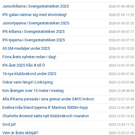
Juniorkillarna i Sverigestatistiken 2025
2026-01-06 08:00
IFK-galan närmar sig med stormsteg!
2026-01-05 17:23
Juniortjejerna i Sverigestatistiken 2025
2026-01-05 07:25
IFK-killarna i Sverigestatistiken 2025
2026-01-04 07:17
IFK-tjejerna i Sverigestatistiken 2025
2026-01-03 07:19
65 SM-medaljer under 2025
2026-01-02 10:20
Förra årets nyheter redan i dag!
2026-01-01 07:52
IFK-året 2025 från A till Ö
2025-12-31 07:09
16 nya klubbrekord under 2025
2025-12-30 07:26
Oskar vann längd i Linköping
2025-12-29 07:00
Kim återigen över 13 meter i tresteg
2025-12-28 08:49
Alla IFKarna persade i sina grenar under SAYO Indoor
2025-12-27 07:48
Evelina tvåa bland tjejerna IF Mantras 5000m-lopp
2025-12-26 08:47
Charlotte Arvered satte nytt klubbrekord i maraton
2025-12-25 16:42
God jul!
2025-12-24 11:15
Vem är årets eldsjäl?
2025-12-23 21:39