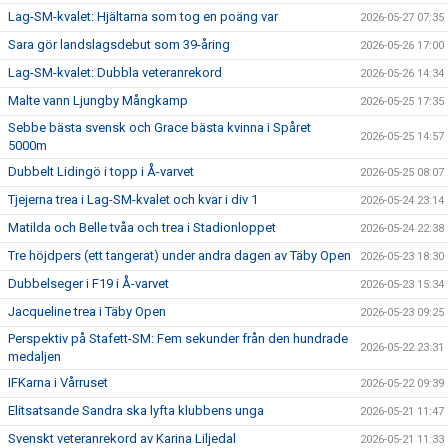
Lag-SM-kvalet: Hjältarna som tog en poäng var
2026-05-27 07:35
Sara gör landslagsdebut som 39-åring
2026-05-26 17:00
Lag-SM-kvalet: Dubbla veteranrekord
2026-05-26 14:34
Malte vann Ljungby Mångkamp
2026-05-25 17:35
Sebbe bästa svensk och Grace bästa kvinna i Spåret
2026-05-25 14:57
5000m
Dubbelt Lidingö i topp i Å-varvet
2026-05-25 08:07
Tjejerna trea i Lag-SM-kvalet och kvar i div 1
2026-05-24 23:14
Matilda och Belle tvåa och trea i Stadionloppet
2026-05-24 22:38
Tre höjdpers (ett tangerat) under andra dagen av Täby Open
2026-05-23 18:30
Dubbelseger i F19 i Å-varvet
2026-05-23 15:34
Jacqueline trea i Täby Open
2026-05-23 09:25
Perspektiv på Stafett-SM: Fem sekunder från den hundrade
2026-05-22 23:31
medaljen
IFKarna i Vårruset
2026-05-22 09:39
Elitsatsande Sandra ska lyfta klubbens unga
2026-05-21 11:47
Svenskt veteranrekord av Karina Liljedal
2026-05-21 11:33