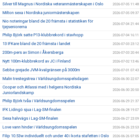
Silver till Magnus i Nordiska veteranmästerskapen i Oslo
2026-07-05 11:48
Milton sexa i Nordiska juniormästerskapen
2026-07-05 09:37
Nio noteringar bland de 20 främsta i statistiken för
2026-07-04 21:44
tjejseniorerna
Philip Björk satte P13-klubbrekord i stavhopp
2026-07-04 16:11
13 IFKare bland de 20 främsta i landet
2026-07-03 23:12
200m-pers av Simon i Åkersberga
2026-07-03 20:44
Nytt 100m-klubbrekord av JC i Finland
2026-07-02 13:46
Sebbe grejade JVM-kvalgränsen på 3000m
2026-07-01 07:43
Malin trestegstrea i Världsungdomsspelsdagen
2026-06-30 22:07
Cooper och Atlassi med i helgens Nordiska
2026-06-30 20:50
Juniorlandskamp
Philip Björk tvåa i Världsungdomsspelen
2026-06-29 21:37
IFK Lidingö sjua i Lag-SM-finalen
2026-06-28 19:07
Sexa halvvägs i Lag-SM-finalen
2026-06-27 23:09
Love vann hinder i Världsungdomsspelen
2026-06-26 23:53
Filip 10.53w individuellt och under 40 i korta stafetten i Oslo
2026-06-26 07:05