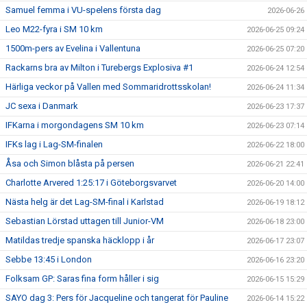
Samuel femma i VU-spelens första dag
2026-06-26
Leo M22-fyra i SM 10 km
2026-06-25 09:24
1500m-pers av Evelina i Vallentuna
2026-06-25 07:20
Rackarns bra av Milton i Turebergs Explosiva #1
2026-06-24 12:54
Härliga veckor på Vallen med Sommaridrottsskolan!
2026-06-24 11:34
JC sexa i Danmark
2026-06-23 17:37
IFKarna i morgondagens SM 10 km
2026-06-23 07:14
IFKs lag i Lag-SM-finalen
2026-06-22 18:00
Åsa och Simon blåsta på persen
2026-06-21 22:41
Charlotte Arvered 1:25:17 i Göteborgsvarvet
2026-06-20 14:00
Nästa helg är det Lag-SM-final i Karlstad
2026-06-19 18:12
Sebastian Lörstad uttagen till Junior-VM
2026-06-18 23:00
Matildas tredje spanska häcklopp i år
2026-06-17 23:07
Sebbe 13:45 i London
2026-06-16 23:20
Folksam GP: Saras fina form håller i sig
2026-06-15 15:29
SAYO dag 3: Pers för Jacqueline och tangerat för Pauline
2026-06-14 15:22