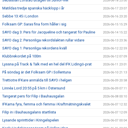
Sebastian Lörstad uttagen till Junior-VM
2026-06-18 23:00
Matildas tredje spanska häcklopp i år
2026-06-17 23:07
Sebbe 13:45 i London
2026-06-16 23:20
Folksam GP: Saras fina form håller i sig
2026-06-15 15:29
SAYO dag 3: Pers för Jacqueline och tangerat för Pauline
2026-06-14 15:22
SAYO dag 2: Personliga rekordslakten rullar vidare
2026-06-13 23:36
SAYO dag 1: Personliga rekordens kväll
2026-06-12 22:59
Klubbrekordet på 100m
2026-06-12 07:09
Lyssna på Track & Talk med en hel del IFK Lidingö-prat
2026-06-11 23:01
På söndag är det Folksam GP i Sollentuna
2026-06-10 21:13
Trettiotre IFKare anmälda till SAYO i helgen
2026-06-09 20:58
Linnéa Lord 20:55 på 5 km i Östersund
2026-06-09 07:11
Tangerat pers för Filip i Bauhausgalan
2026-06-08 00:10
IFKarna fyra, femma och femma i Kraftmätningskvalet
2026-06-07 12:32
Filip in i Bauhausgalans startlista
2026-06-07 12:09
Lysande sprinttider i Kringelspelen
2026-06-07 00:04