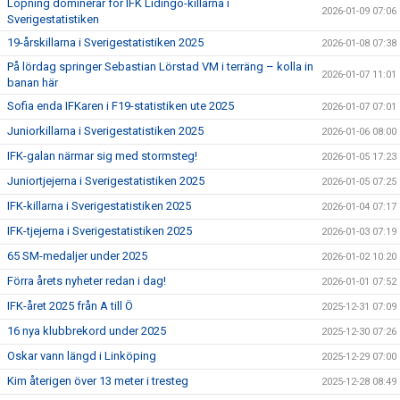
Löpning dominerar för IFK Lidingö-killarna i
2026-01-09 07:06
Sverigestatistiken
19-årskillarna i Sverigestatistiken 2025
2026-01-08 07:38
På lördag springer Sebastian Lörstad VM i terräng – kolla in
2026-01-07 11:01
banan här
Sofia enda IFKaren i F19-statistiken ute 2025
2026-01-07 07:01
Juniorkillarna i Sverigestatistiken 2025
2026-01-06 08:00
IFK-galan närmar sig med stormsteg!
2026-01-05 17:23
Juniortjejerna i Sverigestatistiken 2025
2026-01-05 07:25
IFK-killarna i Sverigestatistiken 2025
2026-01-04 07:17
IFK-tjejerna i Sverigestatistiken 2025
2026-01-03 07:19
65 SM-medaljer under 2025
2026-01-02 10:20
Förra årets nyheter redan i dag!
2026-01-01 07:52
IFK-året 2025 från A till Ö
2025-12-31 07:09
16 nya klubbrekord under 2025
2025-12-30 07:26
Oskar vann längd i Linköping
2025-12-29 07:00
Kim återigen över 13 meter i tresteg
2025-12-28 08:49