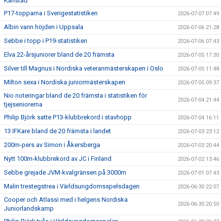
Karlstad
P17-topparna i Sverigestatistiken
2026-07-07 07:49
Albin vann höjden i Uppsala
2026-07-06 21:28
Sebbe i topp i P19-statistiken
2026-07-06 07:43
Elva 22-årsjuniorer bland de 20 främsta
2026-07-05 17:30
Silver till Magnus i Nordiska veteranmästerskapen i Oslo
2026-07-05 11:48
Milton sexa i Nordiska juniormästerskapen
2026-07-05 09:37
Nio noteringar bland de 20 främsta i statistiken för
2026-07-04 21:44
tjejseniorerna
Philip Björk satte P13-klubbrekord i stavhopp
2026-07-04 16:11
13 IFKare bland de 20 främsta i landet
2026-07-03 23:12
200m-pers av Simon i Åkersberga
2026-07-03 20:44
Nytt 100m-klubbrekord av JC i Finland
2026-07-02 13:46
Sebbe grejade JVM-kvalgränsen på 3000m
2026-07-01 07:43
Malin trestegstrea i Världsungdomsspelsdagen
2026-06-30 22:07
Cooper och Atlassi med i helgens Nordiska
2026-06-30 20:50
Juniorlandskamp