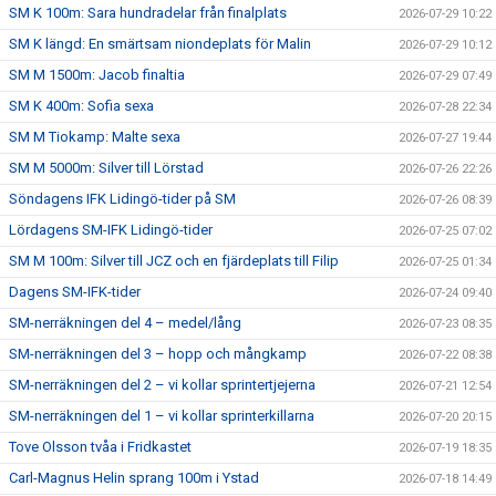
SM K 100m: Sara hundradelar från finalplats
2026-07-29 10:22
SM K längd: En smärtsam niondeplats för Malin
2026-07-29 10:12
SM M 1500m: Jacob finaltia
2026-07-29 07:49
SM K 400m: Sofia sexa
2026-07-28 22:34
SM M Tiokamp: Malte sexa
2026-07-27 19:44
SM M 5000m: Silver till Lörstad
2026-07-26 22:26
Söndagens IFK Lidingö-tider på SM
2026-07-26 08:39
Lördagens SM-IFK Lidingö-tider
2026-07-25 07:02
SM M 100m: Silver till JCZ och en fjärdeplats till Filip
2026-07-25 01:34
Dagens SM-IFK-tider
2026-07-24 09:40
SM-nerräkningen del 4 – medel/lång
2026-07-23 08:35
SM-nerräkningen del 3 – hopp och mångkamp
2026-07-22 08:38
SM-nerräkningen del 2 – vi kollar sprintertjejerna
2026-07-21 12:54
SM-nerräkningen del 1 – vi kollar sprinterkillarna
2026-07-20 20:15
Tove Olsson tvåa i Fridkastet
2026-07-19 18:35
Carl-Magnus Helin sprang 100m i Ystad
2026-07-18 14:49