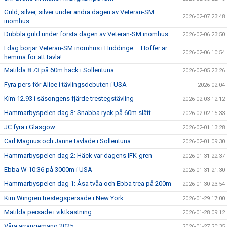
Guld, silver, silver under andra dagen av Veteran-SM
2026-02-07 23:48
inomhus
Dubbla guld under första dagen av Veteran-SM inomhus
2026-02-06 23:50
I dag börjar Veteran-SM inomhus i Huddinge – Hoffer är
2026-02-06 10:54
hemma för att tävla!
Matilda 8.73 på 60m häck i Sollentuna
2026-02-05 23:26
Fyra pers för Alice i tävlingsdebuten i USA
2026-02-04
Kim 12.93 i säsongens fjärde trestegstävling
2026-02-03 12:12
Hammarbyspelen dag 3: Snabba ryck på 60m slätt
2026-02-02 15:33
JC fyra i Glasgow
2026-02-01 13:28
Carl Magnus och Janne tävlade i Sollentuna
2026-02-01 09:30
Hammarbyspelen dag 2: Häck var dagens IFK-gren
2026-01-31 22:37
Ebba W 10:36 på 3000m i USA
2026-01-31 21:30
Hammarbyspelen dag 1: Åsa tvåa och Ebba trea på 200m
2026-01-30 23:54
Kim Wingren trestegspersade i New York
2026-01-29 17:00
Matilda persade i viktkastning
2026-01-28 09:12
Våra arrangemang 2025
2026-01-27 20:35