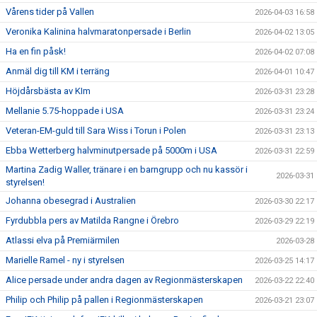
Vårens tider på Vallen
2026-04-03 16:58
Veronika Kalinina halvmaratonpersade i Berlin
2026-04-02 13:05
Ha en fin påsk!
2026-04-02 07:08
Anmäl dig till KM i terräng
2026-04-01 10:47
Höjdårsbästa av KIm
2026-03-31 23:28
Mellanie 5.75-hoppade i USA
2026-03-31 23:24
Veteran-EM-guld till Sara Wiss i Torun i Polen
2026-03-31 23:13
Ebba Wetterberg halvminutpersade på 5000m i USA
2026-03-31 22:59
Martina Zadig Waller, tränare i en barngrupp och nu kassör i
2026-03-31
styrelsen!
Johanna obesegrad i Australien
2026-03-30 22:17
Fyrdubbla pers av Matilda Rangne i Örebro
2026-03-29 22:19
Atlassi elva på Premiärmilen
2026-03-28
Marielle Ramel - ny i styrelsen
2026-03-25 14:17
Alice persade under andra dagen av Regionmästerskapen
2026-03-22 22:40
Philip och Philip på pallen i Regionmästerskapen
2026-03-21 23:07