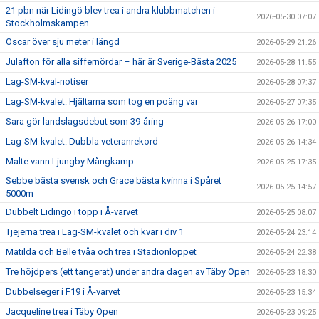
21 pbn när Lidingö blev trea i andra klubbmatchen i
2026-05-30 07:07
Stockholmskampen
Oscar över sju meter i längd
2026-05-29 21:26
Julafton för alla siffernördar – här är Sverige-Bästa 2025
2026-05-28 11:55
Lag-SM-kval-notiser
2026-05-28 07:37
Lag-SM-kvalet: Hjältarna som tog en poäng var
2026-05-27 07:35
Sara gör landslagsdebut som 39-åring
2026-05-26 17:00
Lag-SM-kvalet: Dubbla veteranrekord
2026-05-26 14:34
Malte vann Ljungby Mångkamp
2026-05-25 17:35
Sebbe bästa svensk och Grace bästa kvinna i Spåret
2026-05-25 14:57
5000m
Dubbelt Lidingö i topp i Å-varvet
2026-05-25 08:07
Tjejerna trea i Lag-SM-kvalet och kvar i div 1
2026-05-24 23:14
Matilda och Belle tvåa och trea i Stadionloppet
2026-05-24 22:38
Tre höjdpers (ett tangerat) under andra dagen av Täby Open
2026-05-23 18:30
Dubbelseger i F19 i Å-varvet
2026-05-23 15:34
Jacqueline trea i Täby Open
2026-05-23 09:25