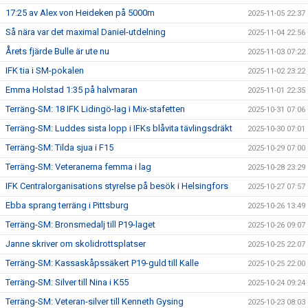
17:25 av Alex von Heideken på 5000m
2025-11-05 22:37
Så nära var det maximal Daniel-utdelning
2025-11-04 22:56
Årets fjärde Bulle är ute nu
2025-11-03 07:22
IFK tia i SM-pokalen
2025-11-02 23:22
Emma Holstad 1:35 på halvmaran
2025-11-01 22:35
Terräng-SM: 18 IFK Lidingö-lag i Mix-stafetten
2025-10-31 07:06
Terräng-SM: Luddes sista lopp i IFKs blåvita tävlingsdräkt
2025-10-30 07:01
Terräng-SM: Tilda sjua i F15
2025-10-29 07:00
Terräng-SM: Veteranerna femma i lag
2025-10-28 23:29
IFK Centralorganisations styrelse på besök i Helsingfors
2025-10-27 07:57
Ebba sprang terräng i Pittsburg
2025-10-26 13:49
Terräng-SM: Bronsmedalj till P19-laget
2025-10-26 09:07
Janne skriver om skolidrottsplatser
2025-10-25 22:07
Terräng-SM: Kassaskåpssäkert P19-guld till Kalle
2025-10-25 22:00
Terräng-SM: Silver till Nina i K55
2025-10-24 09:24
Terräng-SM: Veteran-silver till Kenneth Gysing
2025-10-23 08:03