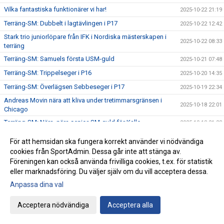
Vilka fantastiska funktionärer vi har!
2025-10-22 21:19
Terräng-SM: Dubbelt i lagtävlingen i P17
2025-10-22 12:42
Stark trio juniorlöpare från IFK i Nordiska mästerskapen i
2025-10-22 08:33
terräng
Terräng-SM: Samuels första USM-guld
2025-10-21 07:48
Terräng-SM: Trippelseger i P16
2025-10-20 14:35
Terräng-SM: Överlägsen Sebbeseger i P17
2025-10-19 22:34
Andreas Movin nära att kliva under tretimmarsgränsen i
2025-10-18 22:01
Chicago
Terräng-SM: Nära, nära senior-SM-guld för Kalle
2025-10-18 21:33
Bästa stafettiden på 2000-talet – och det med två IFKare i
2025-10-17 18:12
För att hemsidan ska fungera korrekt använder vi nödvändiga
laget
cookies från SportAdmin. Dessa går inte att stänga av.
Trippelpers av Anton i vår kastmångkamp
2025-10-16 14:32
Föreningen kan också använda frivilliga cookies, t.ex. för statistik
eller marknadsföring. Du väljer själv om du vill acceptera dessa.
Ebba 19:02 i 5 km-loppet i Fort Worth i Texas
2025-10-15 08:09
Anpassa dina val
Lidingö trea i Klubbkampen
2025-10-14 09:31
Årets medlemsdag genomförd Lördagen den 11:e oktober
2025-10-13 09:10
Acceptera nödvändiga
Acceptera alla
på Bosön!
Fyra guld i Terräng-DM
2025-10-12 09:06