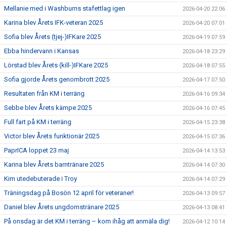
Mellanie med i Washburns stafettlag igen
2026-04-20 22:06
Karina blev Årets IFK-veteran 2025
2026-04-20 07:01
Sofia blev Årets (tjej-)IFKare 2025
2026-04-19 07:59
Ebba hindervann i Kansas
2026-04-18 23:29
Lörstad blev Årets (kill-)IFKare 2025
2026-04-18 07:55
Sofia gjorde Årets genombrott 2025
2026-04-17 07:50
Resultaten från KM i terräng
2026-04-16 09:34
Sebbe blev Årets kämpe 2025
2026-04-16 07:45
Full fart på KM i terräng
2026-04-15 23:38
Victor blev Årets funktionär 2025
2026-04-15 07:36
PaprICA loppet 23 maj
2026-04-14 13:53
Karina blev Årets barntränare 2025
2026-04-14 07:30
Kim utedebuterade i Troy
2026-04-14 07:29
Träningsdag på Bosön 12 april för veteraner!
2026-04-13 09:57
Daniel blev Årets ungdomstränare 2025
2026-04-13 08:41
På onsdag är det KM i terräng – kom ihåg att anmäla dig!
2026-04-12 10:14