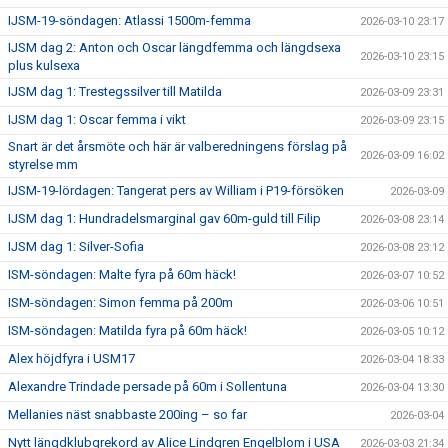
IJSM-19-söndagen: Atlassi 1500m-femma
2026-03-10 23:17
IJSM dag 2: Anton och Oscar längdfemma och längdsexa
2026-03-10 23:15
plus kulsexa
IJSM dag 1: Trestegssilver till Matilda
2026-03-09 23:31
IJSM dag 1: Oscar femma i vikt
2026-03-09 23:15
Snart är det årsmöte och här är valberedningens förslag på
2026-03-09 16:02
styrelse mm
IJSM-19-lördagen: Tangerat pers av William i P19-försöken
2026-03-09
IJSM dag 1: Hundradelsmarginal gav 60m-guld till Filip
2026-03-08 23:14
IJSM dag 1: Silver-Sofia
2026-03-08 23:12
ISM-söndagen: Malte fyra på 60m häck!
2026-03-07 10:52
ISM-söndagen: Simon femma på 200m
2026-03-06 10:51
ISM-söndagen: Matilda fyra på 60m häck!
2026-03-05 10:12
Alex höjdfyra i USM17
2026-03-04 18:33
Alexandre Trindade persade på 60m i Sollentuna
2026-03-04 13:30
Mellanies näst snabbaste 200ing – so far
2026-03-04
Nytt längdklubgrekord av Alice Lindgren Engelblom i USA
2026-03-03 21:34