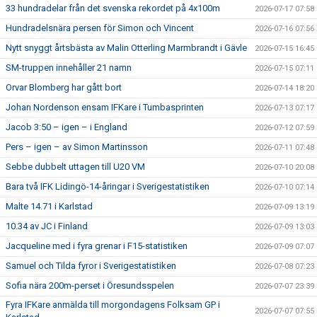
33 hundradelar från det svenska rekordet på 4x100m
2026-07-17 07:58
Hundradelsnära persen för Simon och Vincent
2026-07-16 07:56
Nytt snyggt årtsbästa av Malin Otterling Marmbrandt i Gävle
2026-07-15 16:45
SM-truppen innehåller 21 namn
2026-07-15 07:11
Orvar Blomberg har gått bort
2026-07-14 18:20
Johan Nordenson ensam IFKare i Tumbasprinten
2026-07-13 07:17
Jacob 3:50 – igen – i England
2026-07-12 07:59
Pers – igen – av Simon Martinsson
2026-07-11 07:48
Sebbe dubbelt uttagen till U20 VM
2026-07-10 20:08
Bara två IFK Lidingö-14-åringar i Sverigestatistiken
2026-07-10 07:14
Malte 14.71 i Karlstad
2026-07-09 13:19
10.34 av JC i Finland
2026-07-09 13:03
Jacqueline med i fyra grenar i F15-statistiken
2026-07-09 07:07
Samuel och Tilda fyror i Sverigestatistiken
2026-07-08 07:23
Sofia nära 200m-perset i Öresundsspelen
2026-07-07 23:39
Fyra IFKare anmälda till morgondagens Folksam GP i
2026-07-07 07:55