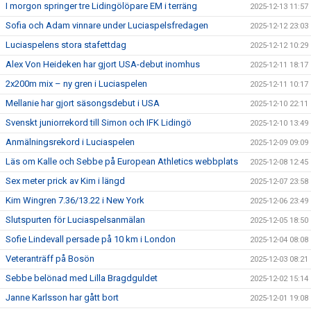
I morgon springer tre Lidingölöpare EM i terräng
2025-12-13 11:57
Sofia och Adam vinnare under Luciaspelsfredagen
2025-12-12 23:03
Luciaspelens stora stafettdag
2025-12-12 10:29
Alex Von Heideken har gjort USA-debut inomhus
2025-12-11 18:17
2x200m mix – ny gren i Luciaspelen
2025-12-11 10:17
Mellanie har gjort säsongsdebut i USA
2025-12-10 22:11
Svenskt juniorrekord till Simon och IFK Lidingö
2025-12-10 13:49
Anmälningsrekord i Luciaspelen
2025-12-09 09:09
Läs om Kalle och Sebbe på European Athletics webbplats
2025-12-08 12:45
Sex meter prick av Kim i längd
2025-12-07 23:58
Kim Wingren 7.36/13.22 i New York
2025-12-06 23:49
Slutspurten för Luciaspelsanmälan
2025-12-05 18:50
Sofie Lindevall persade på 10 km i London
2025-12-04 08:08
Veteranträff på Bosön
2025-12-03 08:21
Sebbe belönad med Lilla Bragdguldet
2025-12-02 15:14
Janne Karlsson har gått bort
2025-12-01 19:08