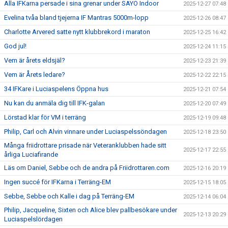
Alla IFKarna persade i sina grenar under SAYO Indoor
2025-12-27 07:48
Evelina tvåa bland tjejerna IF Mantras 5000m-lopp
2025-12-26 08:47
Charlotte Arvered satte nytt klubbrekord i maraton
2025-12-25 16:42
God jul!
2025-12-24 11:15
Vem är årets eldsjäl?
2025-12-23 21:39
Vem är Årets ledare?
2025-12-22 22:15
34 IFKare i Luciaspelens Öppna hus
2025-12-21 07:54
Nu kan du anmäla dig till IFK-galan
2025-12-20 07:49
Lörstad klar för VM i terräng
2025-12-19 09:48
Philip, Carl och Alvin vinnare under Luciaspelssöndagen
2025-12-18 23:50
Många friidrottare prisade när Veteranklubben hade sitt
2025-12-17 22:55
årliga Luciafirande
Läs om Daniel, Sebbe och de andra på Friidrottaren.com
2025-12-16 20:19
Ingen succé för IFKarna i Terräng-EM
2025-12-15 18:05
Sebbe, Sebbe och Kalle i dag på Terräng-EM
2025-12-14 06:04
Philip, Jacqueline, Sixten och Alice blev pallbesökare under
2025-12-13 20:29
Luciaspelslördagen