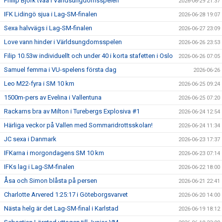
Philip Björk tvåa i Världsungdomsspelen
2026-06-29 21:37
IFK Lidingö sjua i Lag-SM-finalen
2026-06-28 19:07
Sexa halvvägs i Lag-SM-finalen
2026-06-27 23:09
Love vann hinder i Världsungdomsspelen
2026-06-26 23:53
Filip 10.53w individuellt och under 40 i korta stafetten i Oslo
2026-06-26 07:05
Samuel femma i VU-spelens första dag
2026-06-26
Leo M22-fyra i SM 10 km
2026-06-25 09:24
1500m-pers av Evelina i Vallentuna
2026-06-25 07:20
Rackarns bra av Milton i Turebergs Explosiva #1
2026-06-24 12:54
Härliga veckor på Vallen med Sommaridrottsskolan!
2026-06-24 11:34
JC sexa i Danmark
2026-06-23 17:37
IFKarna i morgondagens SM 10 km
2026-06-23 07:14
IFKs lag i Lag-SM-finalen
2026-06-22 18:00
Åsa och Simon blåsta på persen
2026-06-21 22:41
Charlotte Arvered 1:25:17 i Göteborgsvarvet
2026-06-20 14:00
Nästa helg är det Lag-SM-final i Karlstad
2026-06-19 18:12