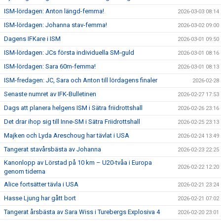
ISM-lördagen: Anton längd-femma!
2026-03-03 08:14
ISM-lördagen: Johanna stav-femma!
2026-03-02 09:00
Dagens IFKare i ISM
2026-03-01 09:50
ISM-lördagen: JCs första individuella SM-guld
2026-03-01 08:16
ISM-lördagen: Sara 60m-femma!
2026-03-01 08:13
ISM-fredagen: JC, Sara och Anton till lördagens finaler
2026-02-28
Senaste numret av IFK-Bulletinen
2026-02-27 17:53
Dags att planera helgens ISM i Sätra friidrottshall
2026-02-26 23:16
Det drar ihop sig till Inne-SM i Sätra Friidrottshall
2026-02-25 23:13
Majken och Lyda Areschoug har tävlat i USA
2026-02-24 13:49
Tangerat stavårsbästa av Johanna
2026-02-23 22:25
Kanonlopp av Lörstad på 10 km – U20-tvåa i Europa
2026-02-22 12:20
genom tiderna
Alice fortsätter tävla i USA
2026-02-21 23:24
Hasse Ljung har gått bort
2026-02-21 07:02
Tangerat årsbästa av Sara Wiss i Turebergs Explosiva 4
2026-02-20 23:01