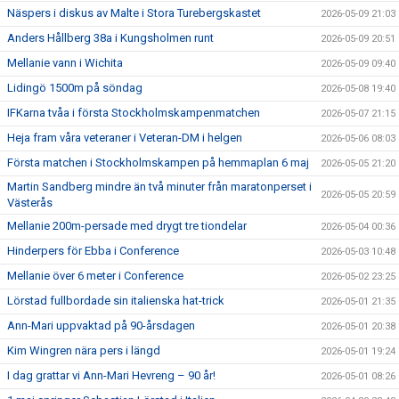
Näspers i diskus av Malte i Stora Turebergskastet
2026-05-09 21:03
Anders Hållberg 38a i Kungsholmen runt
2026-05-09 20:51
Mellanie vann i Wichita
2026-05-09 09:40
Lidingö 1500m på söndag
2026-05-08 19:40
IFKarna tvåa i första Stockholmskampenmatchen
2026-05-07 21:15
Heja fram våra veteraner i Veteran-DM i helgen
2026-05-06 08:03
Första matchen i Stockholmskampen på hemmaplan 6 maj
2026-05-05 21:20
Martin Sandberg mindre än två minuter från maratonperset i
2026-05-05 20:59
Västerås
Mellanie 200m-persade med drygt tre tiondelar
2026-05-04 00:36
Hinderpers för Ebba i Conference
2026-05-03 10:48
Mellanie över 6 meter i Conference
2026-05-02 23:25
Lörstad fullbordade sin italienska hat-trick
2026-05-01 21:35
Ann-Mari uppvaktad på 90-årsdagen
2026-05-01 20:38
Kim Wingren nära pers i längd
2026-05-01 19:24
I dag grattar vi Ann-Mari Hevreng – 90 år!
2026-05-01 08:26