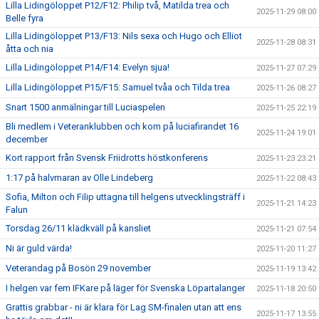
Lilla Lidingöloppet P12/F12: Philip två, Matilda trea och
2025-11-29 08:00
Belle fyra
Lilla Lidingöloppet P13/F13: Nils sexa och Hugo och Elliot
2025-11-28 08:31
åtta och nia
Lilla Lidingöloppet P14/F14: Evelyn sjua!
2025-11-27 07:29
Lilla Lidingöloppet P15/F15: Samuel tvåa och Tilda trea
2025-11-26 08:27
Snart 1500 anmälningar till Luciaspelen
2025-11-25 22:19
Bli medlem i Veteranklubben och kom på luciafirandet 16
2025-11-24 19:01
december
Kort rapport från Svensk Friidrotts höstkonferens
2025-11-23 23:21
1:17 på halvmaran av Olle Lindeberg
2025-11-22 08:43
Sofia, Milton och Filip uttagna till helgens utvecklingsträff i
2025-11-21 14:23
Falun
Torsdag 26/11 klädkväll på kansliet
2025-11-21 07:54
Ni är guld värda!
2025-11-20 11:27
Veterandag på Bosön 29 november
2025-11-19 13:42
I helgen var fem IFKare på läger för Svenska Löpartalanger
2025-11-18 20:50
Grattis grabbar - ni är klara för Lag SM-finalen utan att ens
2025-11-17 13:55