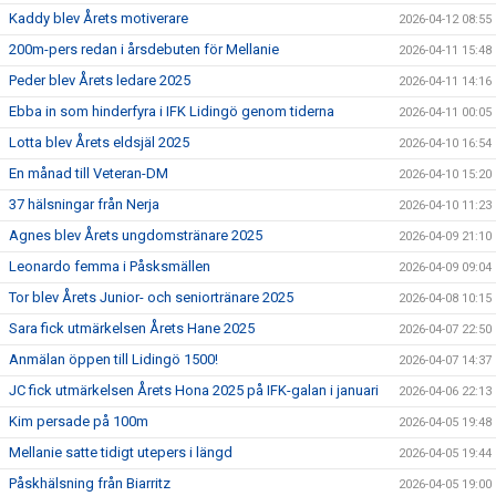
Kaddy blev Årets motiverare
2026-04-12 08:55
200m-pers redan i årsdebuten för Mellanie
2026-04-11 15:48
Peder blev Årets ledare 2025
2026-04-11 14:16
Ebba in som hinderfyra i IFK Lidingö genom tiderna
2026-04-11 00:05
Lotta blev Årets eldsjäl 2025
2026-04-10 16:54
En månad till Veteran-DM
2026-04-10 15:20
37 hälsningar från Nerja
2026-04-10 11:23
Agnes blev Årets ungdomstränare 2025
2026-04-09 21:10
Leonardo femma i Påsksmällen
2026-04-09 09:04
Tor blev Årets Junior- och seniortränare 2025
2026-04-08 10:15
Sara fick utmärkelsen Årets Hane 2025
2026-04-07 22:50
Anmälan öppen till Lidingö 1500!
2026-04-07 14:37
JC fick utmärkelsen Årets Hona 2025 på IFK-galan i januari
2026-04-06 22:13
Kim persade på 100m
2026-04-05 19:48
Mellanie satte tidigt utepers i längd
2026-04-05 19:44
Påskhälsning från Biarritz
2026-04-05 19:00