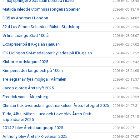
1 maj springer Sebastian Lörstad i Italien
2026-04-30 23:43
Matlida inledde utomhssäsongen i Spanien
2026-04-30 19:19
3:05 av Andreas i London
2026-04-29 14:02
32:41 av Simon Schuster i Bålsta Stadslopp
2026-04-28 22:54
Vi firar Lidingö Stad 100 år!
2026-04-28 08:07
Extrapriser på IFK-galan i januari
2026-04-28 07:02
IFK Lidingös SM-medaljörer hyllades på IFK-galan
2026-04-27 07:52
Klubbrekordslagare 2025
2026-04-26 07:42
Kim persade i längd och på 100m
2026-04-25 21:05
Tre segrar av fyra möjliga i Vårmilen
2026-04-25 15:37
Jacob gjorde Årets lyft 2025
2026-04-25 07:36
Fredrick vann i Åkersberga
2026-04-24 22:59
Christer fick överraskningsutmärkelsen Årets fotograf 2025
2026-04-24 07:31
Tilda, Alba, Milton, Luca och Love blev Årets Craft-
2026-04-23 07:15
stipendiater 2025
2014:2 blev Årets barngrupp 2025
2026-04-22 07:11
Anthony blev Årets IFK-veteran 2025
2026-04-21 07:07