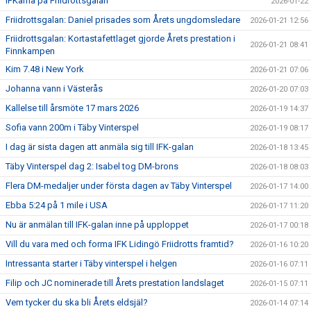
IFKarna på Friidrottsgalan
2026-01-22
Friidrottsgalan: Daniel prisades som Årets ungdomsledare
2026-01-21 12:56
Friidrottsgalan: Kortastafettlaget gjorde Årets prestation i
2026-01-21 08:41
Finnkampen
Kim 7.48 i New York
2026-01-21 07:06
Johanna vann i Västerås
2026-01-20 07:03
Kallelse till årsmöte 17 mars 2026
2026-01-19 14:37
Sofia vann 200m i Täby Vinterspel
2026-01-19 08:17
I dag är sista dagen att anmäla sig till IFK-galan
2026-01-18 13:45
Täby Vinterspel dag 2: Isabel tog DM-brons
2026-01-18 08:03
Flera DM-medaljer under första dagen av Täby Vinterspel
2026-01-17 14:00
Ebba 5:24 på 1 mile i USA
2026-01-17 11:20
Nu är anmälan till IFK-galan inne på upploppet
2026-01-17 00:18
Vill du vara med och forma IFK Lidingö Friidrotts framtid?
2026-01-16 10:20
Intressanta starter i Täby vinterspel i helgen
2026-01-16 07:11
Filip och JC nominerade till Årets prestation landslaget
2026-01-15 07:11
Vem tycker du ska bli Årets eldsjäl?
2026-01-14 07:14