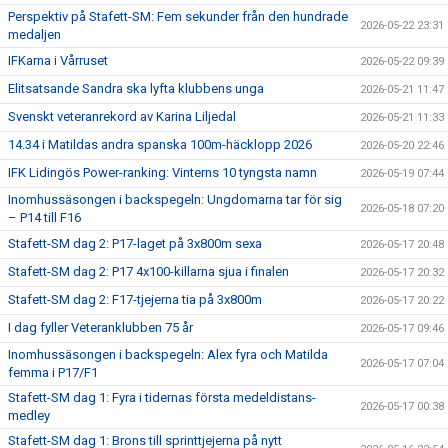
Perspektiv på Stafett-SM: Fem sekunder från den hundrade
2026-05-22 23:31
medaljen
IFKarna i Vårruset
2026-05-22 09:39
Elitsatsande Sandra ska lyfta klubbens unga
2026-05-21 11:47
Svenskt veteranrekord av Karina Liljedal
2026-05-21 11:33
14.34 i Matildas andra spanska 100m-häcklopp 2026
2026-05-20 22:46
IFK Lidingös Power-ranking: Vinterns 10 tyngsta namn
2026-05-19 07:44
Inomhussäsongen i backspegeln: Ungdomarna tar för sig
2026-05-18 07:20
– P14 till F16
Stafett-SM dag 2: P17-laget på 3x800m sexa
2026-05-17 20:48
Stafett-SM dag 2: P17 4x100-killarna sjua i finalen
2026-05-17 20:32
Stafett-SM dag 2: F17-tjejerna tia på 3x800m
2026-05-17 20:22
I dag fyller Veteranklubben 75 år
2026-05-17 09:46
Inomhussäsongen i backspegeln: Alex fyra och Matilda
2026-05-17 07:04
femma i P17/F1
Stafett-SM dag 1: Fyra i tidernas första medeldistans-
2026-05-17 00:38
medley
Stafett-SM dag 1: Brons till sprinttjejerna på nytt