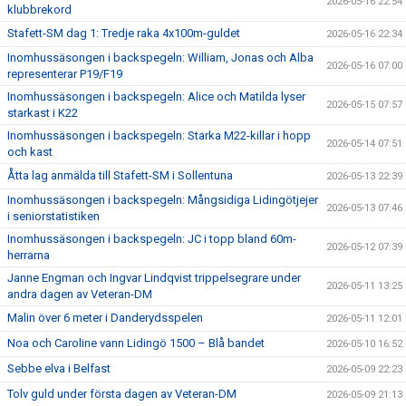
2026-05-16 22:54
klubbrekord
Stafett-SM dag 1: Tredje raka 4x100m-guldet
2026-05-16 22:34
Inomhussäsongen i backspegeln: William, Jonas och Alba
2026-05-16 07:00
representerar P19/F19
Inomhussäsongen i backspegeln: Alice och Matilda lyser
2026-05-15 07:57
starkast i K22
Inomhussäsongen i backspegeln: Starka M22-killar i hopp
2026-05-14 07:51
och kast
Åtta lag anmälda till Stafett-SM i Sollentuna
2026-05-13 22:39
Inomhussäsongen i backspegeln: Mångsidiga Lidingötjejer
2026-05-13 07:46
i seniorstatistiken
Inomhussäsongen i backspegeln: JC i topp bland 60m-
2026-05-12 07:39
herrarna
Janne Engman och Ingvar Lindqvist trippelsegrare under
2026-05-11 13:25
andra dagen av Veteran-DM
Malin över 6 meter i Danderydsspelen
2026-05-11 12:01
Noa och Caroline vann Lidingö 1500 – Blå bandet
2026-05-10 16:52
Sebbe elva i Belfast
2026-05-09 22:23
Tolv guld under första dagen av Veteran-DM
2026-05-09 21:13