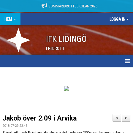
SOMMARIDROTTSSKOLAN 2026
HEM
LOGGA IN
IFK LIDINGÖ
FRIIDROTT
NYHETER
DOKUMENT
Jakob över 2.09 i Arvika
<
>
2018-07-29 23:45
Elisabeth
och
Kristina Hvalgren
dubbelvann 200m under andra dagen av