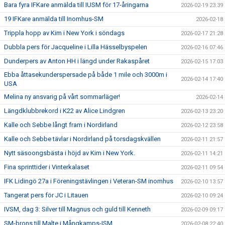
Bara fyra IFKare anmälda till IUSM för 17-åringarna
2026-02-19 23:39
19 IFKare anmälda till Inomhus-SM
2026-02-18
Trippla hopp av Kim i New York i söndags
2026-02-17 21:28
Dubbla pers för Jacqueline i Lilla Hässelbyspelen
2026-02-16 07:46
Dunderpers av Anton HH i längd under Rakaspåret
2026-02-15 17:03
Ebba åttasekunderspersade på både 1 mile och 3000m i
2026-02-14 17:40
USA
Melina ny ansvarig på vårt sommarläger!
2026-02-14
Längdklubbrekord i K22 av Alice Lindgren
2026-02-13 23:20
Kalle och Sebbe långt fram i Nordirland
2026-02-12 23:58
Kalle och Sebbe tävlar i Nordirland på torsdagskvällen
2026-02-11 21:57
Nytt säsoongsbästa i höjd av Kim i New York.
2026-02-11 14:21
Fina sprinttider i Vinterkalaset
2026-02-11 09:54
IFK Lidingö 27a i Föreningstävlingen i Veteran-SM inomhus
2026-02-10 13:57
Tangerat pers för JC i Litauen
2026-02-10 09:24
IVSM, dag 3: Silver till Magnus och guld till Kenneth
2026-02-09 09:17
SM-brons till Malte i Mångkamps-ISM
2026-02-08 22:40