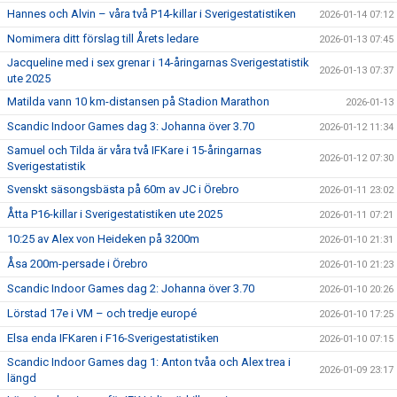
Hannes och Alvin – våra två P14-killar i Sverigestatistiken
2026-01-14 07:12
Nomimera ditt förslag till Årets ledare
2026-01-13 07:45
Jacqueline med i sex grenar i 14-åringarnas Sverigestatistik
2026-01-13 07:37
ute 2025
Matilda vann 10 km-distansen på Stadion Marathon
2026-01-13
Scandic Indoor Games dag 3: Johanna över 3.70
2026-01-12 11:34
Samuel och Tilda är våra två IFKare i 15-åringarnas
2026-01-12 07:30
Sverigestatistik
Svenskt säsongsbästa på 60m av JC i Örebro
2026-01-11 23:02
Åtta P16-killar i Sverigestatistiken ute 2025
2026-01-11 07:21
10:25 av Alex von Heideken på 3200m
2026-01-10 21:31
Åsa 200m-persade i Örebro
2026-01-10 21:23
Scandic Indoor Games dag 2: Johanna över 3.70
2026-01-10 20:26
Lörstad 17e i VM – och tredje europé
2026-01-10 17:25
Elsa enda IFKaren i F16-Sverigestatistiken
2026-01-10 07:15
Scandic Indoor Games dag 1: Anton tvåa och Alex trea i
2026-01-09 23:17
längd