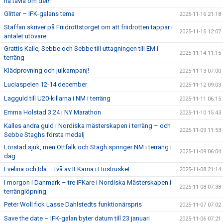
ha tävla om det!!
Glitter – IFK-galans tema
2025-11-16 21:18
Staffan skriver på Friidrottstorget om att friidrotten tappar i
2025-11-15 12:07
antalet utövare
Grattis Kalle, Sebbe och Sebbe till uttagningen till EM i
2025-11-14 11:15
terräng
Klädprovning och julkampanj!
2025-11-13 07:00
Luciaspelen 12-14 december
2025-11-12 09:03
Lagguld till U20-killarna i NM i terräng
2025-11-11 06:15
Emma Holstad 3:24 i NY Marathon
2025-11-10 15:43
Kalles andra guld i Nordiska mästerskapen i terräng – och
2025-11-09 11:53
Sebbe Staghs första medalj
Lörstad sjuk, men Ottfalk och Stagh springer NM i terräng i
2025-11-09 06:04
dag
Evelina och Ida – två av IFKarna i Höstrusket
2025-11-08 21:14
I morgon i Danmark – tre IFKare i Nordiska Mästerskapen i
2025-11-08 07:38
terränglöpning
Peter Woll fick Lasse Dahlstedts funktionärspris
2025-11-07 07:02
Save the date – IFK-galan byter datum till 23 januari
2025-11-06 07:21