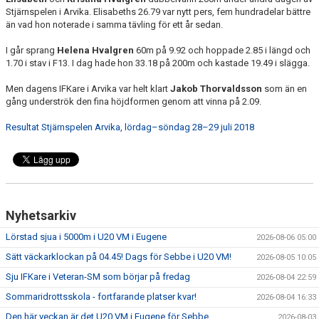
Stjärnspelen i Arvika. Elisabeths 26.79 var nytt pers, fem hundradelar bättre
än vad hon noterade i samma tävling för ett år sedan.
I går sprang
Helena Hvalgren
60m på 9.92 och hoppade 2.85 i längd och
1.70 i stav i F13. I dag hade hon 33.18 på 200m och kastade 19.49 i slägga.
Men dagens IFKare i Arvika var helt klart
Jakob Thorvaldsson
som än en
gång underströk den fina höjdformen genom att vinna på 2.09.
Resultat Stjärnspelen Arvika, lördag–söndag 28–29 juli 2018
Nyhetsarkiv
Lörstad sjua i 5000m i U20 VM i Eugene
2026-08-06 05:00
Sätt väckarklockan på 04.45! Dags för Sebbe i U20 VM!
2026-08-05 10:05
Sju IFKare i Veteran-SM som börjar på fredag
2026-08-04 22:59
Sommaridrottsskola - fortfarande platser kvar!
2026-08-04 16:33
Den här veckan är det U20 VM i Eugene för Sebbe
2026-08-03