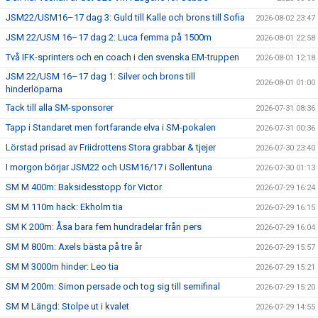
JSM22/USM16–17 dag 3: Guld till Kalle och brons till Sofia
2026-08-02 23:47
JSM 22/USM 16–17 dag 2: Luca femma på 1500m
2026-08-01 22:58
Två IFK-sprinters och en coach i den svenska EM-truppen
2026-08-01 12:18
JSM 22/USM 16–17 dag 1: Silver och brons till
2026-08-01 01:00
hinderlöparna
Tack till alla SM-sponsorer
2026-07-31 08:36
Tapp i Standaret men fortfarande elva i SM-pokalen
2026-07-31 00:36
Lörstad prisad av Friidrottens Stora grabbar & tjejer
2026-07-30 23:40
I morgon börjar JSM22 och USM16/17 i Sollentuna
2026-07-30 01:13
SM M 400m: Baksidesstopp för Victor
2026-07-29 16:24
SM M 110m häck: Ekholm tia
2026-07-29 16:15
SM K 200m: Åsa bara fem hundradelar från pers
2026-07-29 16:04
SM M 800m: Axels bästa på tre år
2026-07-29 15:57
SM M 3000m hinder: Leo tia
2026-07-29 15:21
SM M 200m: Simon persade och tog sig till semifinal
2026-07-29 15:20
SM M Längd: Stolpe ut i kvalet
2026-07-29 14:55