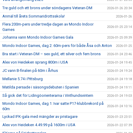
Tre guld och ett brons under söndagens Veteran-DM
2026-01-26 20:34
Anmäl till årets Sommaridrottsskola!
2026-01-26
Flera 200m-pers under tredje dagen av Mondo Indoor
2026-01-25 23:14
Games
Johanna vann Mondo Indoor Games Gala
2026-01-25 09:39
Mondo Indoor Games, dag 2: 60m-pers för både Åsa och Anton
2026-01-25
Bra start i Veteran-DM – sex guld, ett silver och fem brons
2026-01-24 23:46
Alex von Heideken sprang 800m i USA
2026-01-24 19:45
JC vann B-finalen på 60m i Århus
2026-01-24 19:24
Mellanie 5.74 i Pittsburg
2026-01-24 19:18
Matilda persade i säsongsdebuten i Spanien
2026-01-24 19:11
Så gick det för Lidingöorienterarna i Vinthundsvintern
2026-01-24 19:03
Mondo Indoor Games, dag 1: Ivar satte P17-klubbrekord på
2026-01-24 10:16
60m
Lyckad IFK-gala med mängder av pristagare
2026-01-23 23:51
Alex von Heideken 4.49.99 på 1600m i USA
2026-01-22 07:39