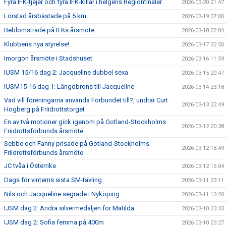
Fyra IFK-tjejer och fyra IFK-killar i helgens Regionfinaler
2026-03-20 21:47
Lörstad årsbästade på 5 km
2026-03-19 07:00
Beblomstrade på IFKs årsmöte
2026-03-18 22:04
Klubbens nya styrelse!
2026-03-17 22:50
Imorgon årsmöte i Stadshuset
2026-03-16 11:59
IUSM 15/16 dag 2: Jacqueline dubbel sexa
2026-03-15 20:47
IUSM15-16 dag 1: Längdbrons till Jacqueline
2026-03-14 23:18
Vad vill föreningarna använda Förbundet till?, undrar Curt
2026-03-13 22:49
Högberg på Friidrottstorget
En av två motioner gick igenom på Gotland-Stockholms
2026-03-12 20:38
Friidrottsförbunds årsmöte
Sebbe och Fanny prisade på Gotland-Stockholms
2026-03-12 18:49
Friidrottsförbunds årsmöte
JC tvåa i Österrike
2026-03-12 15:04
Dags för vinterns sista SM-tävling
2026-03-11 23:11
Nils och Jacqueline segrade i Nyköping
2026-03-11 13:20
IJSM dag 2: Andra silvermedaljen för Matilda
2026-03-10 23:33
IJSM dag 2: Sofia femma på 400m
2026-03-10 23:27