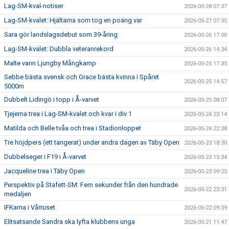
Lag-SM-kval-notiser
2026-05-28 07:37
Lag-SM-kvalet: Hjältarna som tog en poäng var
2026-05-27 07:35
Sara gör landslagsdebut som 39-åring
2026-05-26 17:00
Lag-SM-kvalet: Dubbla veteranrekord
2026-05-26 14:34
Malte vann Ljungby Mångkamp
2026-05-25 17:35
Sebbe bästa svensk och Grace bästa kvinna i Spåret
2026-05-25 14:57
5000m
Dubbelt Lidingö i topp i Å-varvet
2026-05-25 08:07
Tjejerna trea i Lag-SM-kvalet och kvar i div 1
2026-05-24 23:14
Matilda och Belle tvåa och trea i Stadionloppet
2026-05-24 22:38
Tre höjdpers (ett tangerat) under andra dagen av Täby Open
2026-05-23 18:30
Dubbelseger i F19 i Å-varvet
2026-05-23 15:34
Jacqueline trea i Täby Open
2026-05-23 09:25
Perspektiv på Stafett-SM: Fem sekunder från den hundrade
2026-05-22 23:31
medaljen
IFKarna i Vårruset
2026-05-22 09:39
Elitsatsande Sandra ska lyfta klubbens unga
2026-05-21 11:47