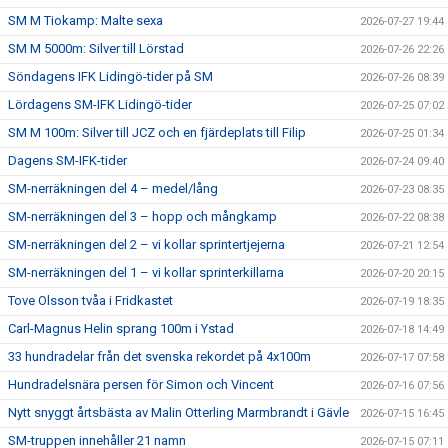
SM M Tiokamp: Malte sexa
2026-07-27 19:44
SM M 5000m: Silver till Lörstad
2026-07-26 22:26
Söndagens IFK Lidingö-tider på SM
2026-07-26 08:39
Lördagens SM-IFK Lidingö-tider
2026-07-25 07:02
SM M 100m: Silver till JCZ och en fjärdeplats till Filip
2026-07-25 01:34
Dagens SM-IFK-tider
2026-07-24 09:40
SM-nerräkningen del 4 – medel/lång
2026-07-23 08:35
SM-nerräkningen del 3 – hopp och mångkamp
2026-07-22 08:38
SM-nerräkningen del 2 – vi kollar sprintertjejerna
2026-07-21 12:54
SM-nerräkningen del 1 – vi kollar sprinterkillarna
2026-07-20 20:15
Tove Olsson tvåa i Fridkastet
2026-07-19 18:35
Carl-Magnus Helin sprang 100m i Ystad
2026-07-18 14:49
33 hundradelar från det svenska rekordet på 4x100m
2026-07-17 07:58
Hundradelsnära persen för Simon och Vincent
2026-07-16 07:56
Nytt snyggt årtsbästa av Malin Otterling Marmbrandt i Gävle
2026-07-15 16:45
SM-truppen innehåller 21 namn
2026-07-15 07:11