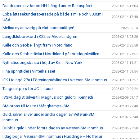
Dunderpers av Anton HH i längd under Rakaspåret
2026-02-15 17:03
Ebba åttasekunderspersade på både 1 mile och 3000m i
2026-02-14 17:40
USA
Melina ny ansvarig på vårt sommarläger!
2026-02-14
Längdklubbrekord i K22 av Alice Lindgren
2026-02-13 23:20
Kalle och Sebbe långt fram i Nordirland
2026-02-12 23:58
Kalle och Sebbe tävlar i Nordirland på torsdagskvällen
2026-02-11 21:57
Nytt säsoongsbästa i höjd av Kim i New York.
2026-02-11 14:21
Fina sprinttider i Vinterkalaset
2026-02-11 09:54
IFK Lidingö 27a i Föreningstävlingen i Veteran-SM inomhus
2026-02-10 13:57
Tangerat pers för JC i Litauen
2026-02-10 09:24
IVSM, dag 3: Silver till Magnus och guld till Kenneth
2026-02-09 09:17
SM-brons till Malte i Mångkamps-ISM
2026-02-08 22:40
Guld, silver, silver under andra dagen av Veteran-SM
2026-02-07 23:48
inomhus
Dubbla guld under första dagen av Veteran-SM inomhus
2026-02-06 23:50
I dag börjar Veteran-SM inomhus i Huddinge – Hoffer är