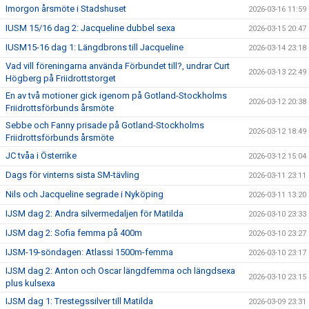
Imorgon årsmöte i Stadshuset
2026-03-16 11:59
IUSM 15/16 dag 2: Jacqueline dubbel sexa
2026-03-15 20:47
IUSM15-16 dag 1: Längdbrons till Jacqueline
2026-03-14 23:18
Vad vill föreningarna använda Förbundet till?, undrar Curt
2026-03-13 22:49
Högberg på Friidrottstorget
En av två motioner gick igenom på Gotland-Stockholms
2026-03-12 20:38
Friidrottsförbunds årsmöte
Sebbe och Fanny prisade på Gotland-Stockholms
2026-03-12 18:49
Friidrottsförbunds årsmöte
JC tvåa i Österrike
2026-03-12 15:04
Dags för vinterns sista SM-tävling
2026-03-11 23:11
Nils och Jacqueline segrade i Nyköping
2026-03-11 13:20
IJSM dag 2: Andra silvermedaljen för Matilda
2026-03-10 23:33
IJSM dag 2: Sofia femma på 400m
2026-03-10 23:27
IJSM-19-söndagen: Atlassi 1500m-femma
2026-03-10 23:17
IJSM dag 2: Anton och Oscar längdfemma och längdsexa
2026-03-10 23:15
plus kulsexa
IJSM dag 1: Trestegssilver till Matilda
2026-03-09 23:31