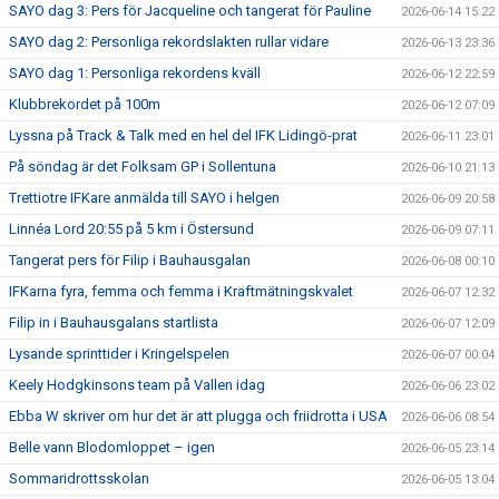
SAYO dag 3: Pers för Jacqueline och tangerat för Pauline
2026-06-14 15:22
SAYO dag 2: Personliga rekordslakten rullar vidare
2026-06-13 23:36
SAYO dag 1: Personliga rekordens kväll
2026-06-12 22:59
Klubbrekordet på 100m
2026-06-12 07:09
Lyssna på Track & Talk med en hel del IFK Lidingö-prat
2026-06-11 23:01
På söndag är det Folksam GP i Sollentuna
2026-06-10 21:13
Trettiotre IFKare anmälda till SAYO i helgen
2026-06-09 20:58
Linnéa Lord 20:55 på 5 km i Östersund
2026-06-09 07:11
Tangerat pers för Filip i Bauhausgalan
2026-06-08 00:10
IFKarna fyra, femma och femma i Kraftmätningskvalet
2026-06-07 12:32
Filip in i Bauhausgalans startlista
2026-06-07 12:09
Lysande sprinttider i Kringelspelen
2026-06-07 00:04
Keely Hodgkinsons team på Vallen idag
2026-06-06 23:02
Ebba W skriver om hur det är att plugga och friidrotta i USA
2026-06-06 08:54
Belle vann Blodomloppet – igen
2026-06-05 23:14
Sommaridrottsskolan
2026-06-05 13:04