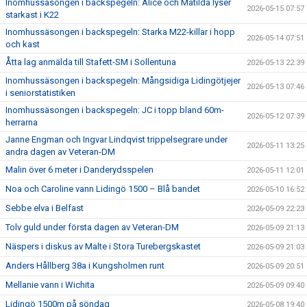
Inomhussäsongen i backspegeln: Alice och Matilda lyser
2026-05-15 07:57
starkast i K22
Inomhussäsongen i backspegeln: Starka M22-killar i hopp
2026-05-14 07:51
och kast
Åtta lag anmälda till Stafett-SM i Sollentuna
2026-05-13 22:39
Inomhussäsongen i backspegeln: Mångsidiga Lidingötjejer
2026-05-13 07:46
i seniorstatistiken
Inomhussäsongen i backspegeln: JC i topp bland 60m-
2026-05-12 07:39
herrarna
Janne Engman och Ingvar Lindqvist trippelsegrare under
2026-05-11 13:25
andra dagen av Veteran-DM
Malin över 6 meter i Danderydsspelen
2026-05-11 12:01
Noa och Caroline vann Lidingö 1500 – Blå bandet
2026-05-10 16:52
Sebbe elva i Belfast
2026-05-09 22:23
Tolv guld under första dagen av Veteran-DM
2026-05-09 21:13
Näspers i diskus av Malte i Stora Turebergskastet
2026-05-09 21:03
Anders Hållberg 38a i Kungsholmen runt
2026-05-09 20:51
Mellanie vann i Wichita
2026-05-09 09:40
Lidingö 1500m på söndag
2026-05-08 19:40