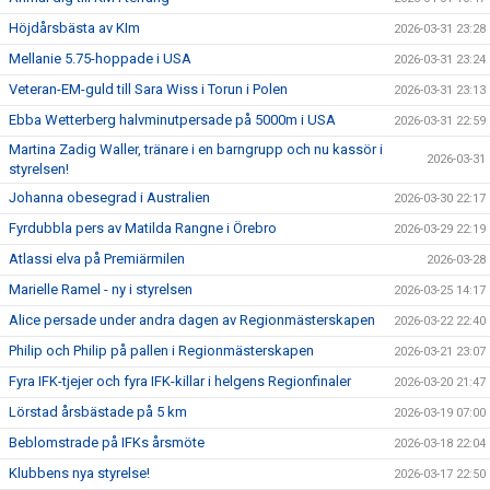
Höjdårsbästa av KIm
2026-03-31 23:28
Mellanie 5.75-hoppade i USA
2026-03-31 23:24
Veteran-EM-guld till Sara Wiss i Torun i Polen
2026-03-31 23:13
Ebba Wetterberg halvminutpersade på 5000m i USA
2026-03-31 22:59
Martina Zadig Waller, tränare i en barngrupp och nu kassör i
2026-03-31
styrelsen!
Johanna obesegrad i Australien
2026-03-30 22:17
Fyrdubbla pers av Matilda Rangne i Örebro
2026-03-29 22:19
Atlassi elva på Premiärmilen
2026-03-28
Marielle Ramel - ny i styrelsen
2026-03-25 14:17
Alice persade under andra dagen av Regionmästerskapen
2026-03-22 22:40
Philip och Philip på pallen i Regionmästerskapen
2026-03-21 23:07
Fyra IFK-tjejer och fyra IFK-killar i helgens Regionfinaler
2026-03-20 21:47
Lörstad årsbästade på 5 km
2026-03-19 07:00
Beblomstrade på IFKs årsmöte
2026-03-18 22:04
Klubbens nya styrelse!
2026-03-17 22:50