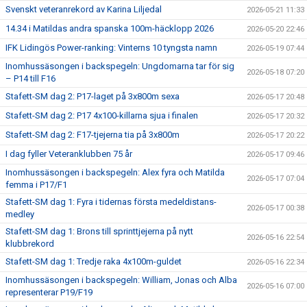
Svenskt veteranrekord av Karina Liljedal
2026-05-21 11:33
14.34 i Matildas andra spanska 100m-häcklopp 2026
2026-05-20 22:46
IFK Lidingös Power-ranking: Vinterns 10 tyngsta namn
2026-05-19 07:44
Inomhussäsongen i backspegeln: Ungdomarna tar för sig
2026-05-18 07:20
– P14 till F16
Stafett-SM dag 2: P17-laget på 3x800m sexa
2026-05-17 20:48
Stafett-SM dag 2: P17 4x100-killarna sjua i finalen
2026-05-17 20:32
Stafett-SM dag 2: F17-tjejerna tia på 3x800m
2026-05-17 20:22
I dag fyller Veteranklubben 75 år
2026-05-17 09:46
Inomhussäsongen i backspegeln: Alex fyra och Matilda
2026-05-17 07:04
femma i P17/F1
Stafett-SM dag 1: Fyra i tidernas första medeldistans-
2026-05-17 00:38
medley
Stafett-SM dag 1: Brons till sprinttjejerna på nytt
2026-05-16 22:54
klubbrekord
Stafett-SM dag 1: Tredje raka 4x100m-guldet
2026-05-16 22:34
Inomhussäsongen i backspegeln: William, Jonas och Alba
2026-05-16 07:00
representerar P19/F19