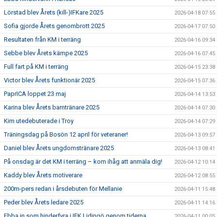
Lörstad blev Årets (kill-)IFKare 2025
2026-04-18 07:55
Sofia gjorde Årets genombrott 2025
2026-04-17 07:50
Resultaten från KM i terräng
2026-04-16 09:34
Sebbe blev Årets kämpe 2025
2026-04-16 07:45
Full fart på KM i terräng
2026-04-15 23:38
Victor blev Årets funktionär 2025
2026-04-15 07:36
PaprICA loppet 23 maj
2026-04-14 13:53
Karina blev Årets barntränare 2025
2026-04-14 07:30
Kim utedebuterade i Troy
2026-04-14 07:29
Träningsdag på Bosön 12 april för veteraner!
2026-04-13 09:57
Daniel blev Årets ungdomstränare 2025
2026-04-13 08:41
På onsdag är det KM i terräng – kom ihåg att anmäla dig!
2026-04-12 10:14
Kaddy blev Årets motiverare
2026-04-12 08:55
200m-pers redan i årsdebuten för Mellanie
2026-04-11 15:48
Peder blev Årets ledare 2025
2026-04-11 14:16
Ebba in som hinderfyra i IFK Lidingö genom tiderna
2026-04-11 00:05