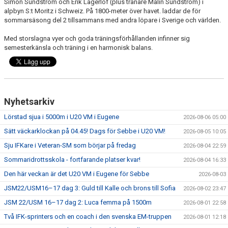
Simon Sundström och Erik Lagerlöf (plus tränare Malin Sundström) i
alpbyn S:t Moritz i Schweiz. På 1800-meter över havet. laddar de för
sommarsäsong del 2 tillsammans med andra löpare i Sverige och världen.
Med storslagna vyer och goda träningsförhållanden infinner sig
semesterkänsla och träning i en harmonisk balans.
Nyhetsarkiv
Lörstad sjua i 5000m i U20 VM i Eugene
2026-08-06 05:00
Sätt väckarklockan på 04.45! Dags för Sebbe i U20 VM!
2026-08-05 10:05
Sju IFKare i Veteran-SM som börjar på fredag
2026-08-04 22:59
Sommaridrottsskola - fortfarande platser kvar!
2026-08-04 16:33
Den här veckan är det U20 VM i Eugene för Sebbe
2026-08-03
JSM22/USM16–17 dag 3: Guld till Kalle och brons till Sofia
2026-08-02 23:47
JSM 22/USM 16–17 dag 2: Luca femma på 1500m
2026-08-01 22:58
Två IFK-sprinters och en coach i den svenska EM-truppen
2026-08-01 12:18