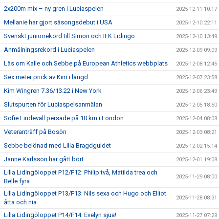
2x200m mix – ny gren i Luciaspelen
2025-12-11 10:17
Mellanie har gjort säsongsdebut i USA
2025-12-10 22:11
Svenskt juniorrekord till Simon och IFK Lidingö
2025-12-10 13:49
Anmälningsrekord i Luciaspelen
2025-12-09 09:09
Läs om Kalle och Sebbe på European Athletics webbplats
2025-12-08 12:45
Sex meter prick av Kim i längd
2025-12-07 23:58
Kim Wingren 7.36/13.22 i New York
2025-12-06 23:49
Slutspurten för Luciaspelsanmälan
2025-12-05 18:50
Sofie Lindevall persade på 10 km i London
2025-12-04 08:08
Veteranträff på Bosön
2025-12-03 08:21
Sebbe belönad med Lilla Bragdguldet
2025-12-02 15:14
Janne Karlsson har gått bort
2025-12-01 19:08
Lilla Lidingöloppet P12/F12: Philip två, Matilda trea och
2025-11-29 08:00
Belle fyra
Lilla Lidingöloppet P13/F13: Nils sexa och Hugo och Elliot
2025-11-28 08:31
åtta och nia
Lilla Lidingöloppet P14/F14: Evelyn sjua!
2025-11-27 07:29