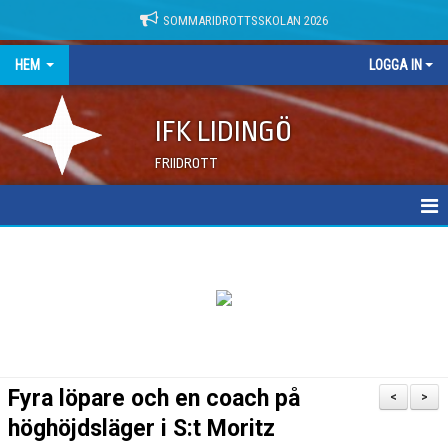
SOMMARIDROTTSSKOLAN 2026
HEM
LOGGA IN
IFK LIDINGÖ
FRIIDROTT
NYHETER
DOKUMENT
Fyra löpare och en coach på
<
>
höghöjdsläger i S:t Moritz