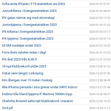
Sofia enda IFKaren i F19-statistiken ute 2025
2026-01-07 07:01
Juniorkillarna i Sverigestatistiken 2025
2026-01-06 08:00
IFK-galan närmar sig med stormsteg!
2026-01-05 17:23
Juniortjejerna i Sverigestatistiken 2025
2026-01-05 07:25
IFK-killarna i Sverigestatistiken 2025
2026-01-04 07:17
IFK-tjejerna i Sverigestatistiken 2025
2026-01-03 07:19
65 SM-medaljer under 2025
2026-01-02 10:20
Förra årets nyheter redan i dag!
2026-01-01 07:52
IFK-året 2025 från A till Ö
2025-12-31 07:09
16 nya klubbrekord under 2025
2025-12-30 07:26
Oskar vann längd i Linköping
2025-12-29 07:00
Kim återigen över 13 meter i tresteg
2025-12-28 08:49
Alla IFKarna persade i sina grenar under SAYO Indoor
2025-12-27 07:48
Evelina tvåa bland tjejerna IF Mantras 5000m-lopp
2025-12-26 08:47
Charlotte Arvered satte nytt klubbrekord i maraton
2025-12-25 16:42
God jul!
2025-12-24 11:15