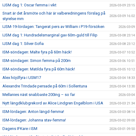
IJSM dag 1: Oscar femma i vikt
2026-03-09 23:15
Snart är det årsmöte och här är valberedningens förslag på
2026-03-09 16:02
styrelse mm
IJSM-19-lördagen: Tangerat pers av William i P19-försöken
2026-03-09
IJSM dag 1: Hundradelsmarginal gav 60m-guld till Filip
2026-03-08 23:14
IJSM dag 1: Silver-Sofia
2026-03-08 23:12
ISM-söndagen: Malte fyra på 60m häck!
2026-03-07 10:52
ISM-söndagen: Simon femma på 200m
2026-03-06 10:51
ISM-söndagen: Matilda fyra på 60m häck!
2026-03-05 10:12
Alex höjdfyra i USM17
2026-03-04 18:33
Alexandre Trindade persade på 60m i Sollentuna
2026-03-04 13:30
Mellanies näst snabbaste 200ing – so far
2026-03-04
Nytt längdklubgrekord av Alice Lindgren Engelblom i USA
2026-03-03 21:34
ISM-lördagen: Anton längd-femma!
2026-03-03 08:14
ISM-lördagen: Johanna stav-femma!
2026-03-02 09:00
Dagens IFKare i ISM
2026-03-01 09:50