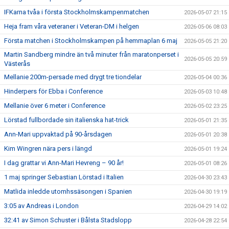
IFKarna tvåa i första Stockholmskampenmatchen
2026-05-07 21:15
Heja fram våra veteraner i Veteran-DM i helgen
2026-05-06 08:03
Första matchen i Stockholmskampen på hemmaplan 6 maj
2026-05-05 21:20
Martin Sandberg mindre än två minuter från maratonperset i
2026-05-05 20:59
Västerås
Mellanie 200m-persade med drygt tre tiondelar
2026-05-04 00:36
Hinderpers för Ebba i Conference
2026-05-03 10:48
Mellanie över 6 meter i Conference
2026-05-02 23:25
Lörstad fullbordade sin italienska hat-trick
2026-05-01 21:35
Ann-Mari uppvaktad på 90-årsdagen
2026-05-01 20:38
Kim Wingren nära pers i längd
2026-05-01 19:24
I dag grattar vi Ann-Mari Hevreng – 90 år!
2026-05-01 08:26
1 maj springer Sebastian Lörstad i Italien
2026-04-30 23:43
Matlida inledde utomhssäsongen i Spanien
2026-04-30 19:19
3:05 av Andreas i London
2026-04-29 14:02
32:41 av Simon Schuster i Bålsta Stadslopp
2026-04-28 22:54