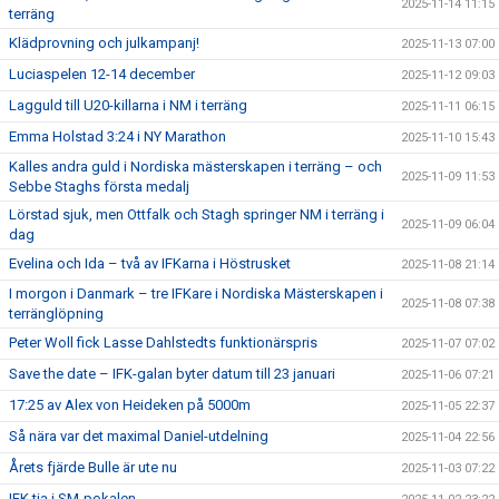
2025-11-14 11:15
terräng
Klädprovning och julkampanj!
2025-11-13 07:00
Luciaspelen 12-14 december
2025-11-12 09:03
Lagguld till U20-killarna i NM i terräng
2025-11-11 06:15
Emma Holstad 3:24 i NY Marathon
2025-11-10 15:43
Kalles andra guld i Nordiska mästerskapen i terräng – och
2025-11-09 11:53
Sebbe Staghs första medalj
Lörstad sjuk, men Ottfalk och Stagh springer NM i terräng i
2025-11-09 06:04
dag
Evelina och Ida – två av IFKarna i Höstrusket
2025-11-08 21:14
I morgon i Danmark – tre IFKare i Nordiska Mästerskapen i
2025-11-08 07:38
terränglöpning
Peter Woll fick Lasse Dahlstedts funktionärspris
2025-11-07 07:02
Save the date – IFK-galan byter datum till 23 januari
2025-11-06 07:21
17:25 av Alex von Heideken på 5000m
2025-11-05 22:37
Så nära var det maximal Daniel-utdelning
2025-11-04 22:56
Årets fjärde Bulle är ute nu
2025-11-03 07:22
IFK tia i SM-pokalen