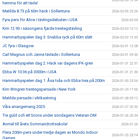
2026-02-06 10:54
hemma för att tävla!
Matilda 8.73 på 60m häck i Sollentuna
2026-02-05 23:26
Fyra pers för Alice i tävlingsdebuten i USA
2026-02-04
Kim 12.93 i säsongens fjärde trestegstävling
2026-02-03 12:12
Hammarbyspelen dag 3: Snabba ryck på 60m slätt
2026-02-02 15:33
JC fyra i Glasgow
2026-02-01 13:28
Carl Magnus och Janne tävlade i Sollentuna
2026-02-01 09:30
Hammarbyspelen dag 2: Häck var dagens IFK-gren
2026-01-31 22:37
Ebba W 10:36 på 3000m i USA
2026-01-31 21:30
Hammarbyspelen dag 1: Åsa tvåa och Ebba trea på 200m
2026-01-30 23:54
Kim Wingren trestegspersade i New York
2026-01-29 17:00
Matilda persade i viktkastning
2026-01-28 09:12
Våra arrangemang 2025
2026-01-27 20:35
Tre guld och ett brons under söndagens Veteran-DM
2026-01-26 20:34
Anmäl till årets Sommaridrottsskola!
2026-01-26
Flera 200m-pers under tredje dagen av Mondo Indoor
2026-01-25 23:14
Games