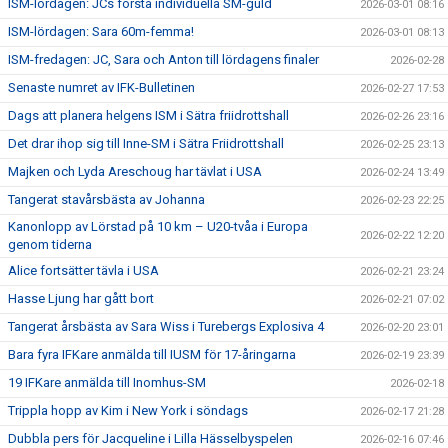
ISM-lördagen: JCs första individuella SM-guld
2026-03-01 08:16
ISM-lördagen: Sara 60m-femma!
2026-03-01 08:13
ISM-fredagen: JC, Sara och Anton till lördagens finaler
2026-02-28
Senaste numret av IFK-Bulletinen
2026-02-27 17:53
Dags att planera helgens ISM i Sätra friidrottshall
2026-02-26 23:16
Det drar ihop sig till Inne-SM i Sätra Friidrottshall
2026-02-25 23:13
Majken och Lyda Areschoug har tävlat i USA
2026-02-24 13:49
Tangerat stavårsbästa av Johanna
2026-02-23 22:25
Kanonlopp av Lörstad på 10 km – U20-tvåa i Europa
2026-02-22 12:20
genom tiderna
Alice fortsätter tävla i USA
2026-02-21 23:24
Hasse Ljung har gått bort
2026-02-21 07:02
Tangerat årsbästa av Sara Wiss i Turebergs Explosiva 4
2026-02-20 23:01
Bara fyra IFKare anmälda till IUSM för 17-åringarna
2026-02-19 23:39
19 IFKare anmälda till Inomhus-SM
2026-02-18
Trippla hopp av Kim i New York i söndags
2026-02-17 21:28
Dubbla pers för Jacqueline i Lilla Hässelbyspelen
2026-02-16 07:46