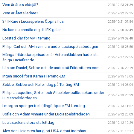
Vem är årets eldsjäl?
2025-12-23 21:39
Vem är Årets ledare?
2025-12-22 22:15
34 IFKare i Luciaspelens Öppna hus
2025-12-21 07:54
Nu kan du anmäla dig till IFK-galan
2025-12-20 07:49
Lörstad klar för VM i terräng
2025-12-19 09:48
Philip, Carl och Alvin vinnare under Luciaspelssöndagen
2025-12-18 23:50
Många friidrottare prisade när Veteranklubben hade sitt
2025-12-17 22:55
årliga Luciafirande
Läs om Daniel, Sebbe och de andra på Friidrottaren.com
2025-12-16 20:19
Ingen succé för IFKarna i Terräng-EM
2025-12-15 18:05
Sebbe, Sebbe och Kalle i dag på Terräng-EM
2025-12-14 06:04
Philip, Jacqueline, Sixten och Alice blev pallbesökare under
2025-12-13 20:29
Luciaspelslördagen
I morgon springer tre Lidingölöpare EM i terräng
2025-12-13 11:57
Sofia och Adam vinnare under Luciaspelsfredagen
2025-12-12 23:03
Luciaspelens stora stafettdag
2025-12-12 10:29
Alex Von Heideken har gjort USA-debut inomhus
2025-12-11 18:17