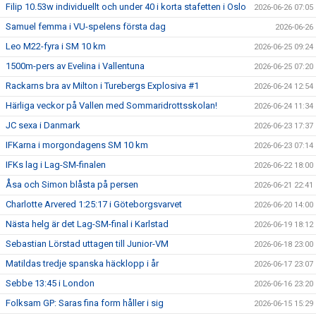
Filip 10.53w individuellt och under 40 i korta stafetten i Oslo
2026-06-26 07:05
Samuel femma i VU-spelens första dag
2026-06-26
Leo M22-fyra i SM 10 km
2026-06-25 09:24
1500m-pers av Evelina i Vallentuna
2026-06-25 07:20
Rackarns bra av Milton i Turebergs Explosiva #1
2026-06-24 12:54
Härliga veckor på Vallen med Sommaridrottsskolan!
2026-06-24 11:34
JC sexa i Danmark
2026-06-23 17:37
IFKarna i morgondagens SM 10 km
2026-06-23 07:14
IFKs lag i Lag-SM-finalen
2026-06-22 18:00
Åsa och Simon blåsta på persen
2026-06-21 22:41
Charlotte Arvered 1:25:17 i Göteborgsvarvet
2026-06-20 14:00
Nästa helg är det Lag-SM-final i Karlstad
2026-06-19 18:12
Sebastian Lörstad uttagen till Junior-VM
2026-06-18 23:00
Matildas tredje spanska häcklopp i år
2026-06-17 23:07
Sebbe 13:45 i London
2026-06-16 23:20
Folksam GP: Saras fina form håller i sig
2026-06-15 15:29