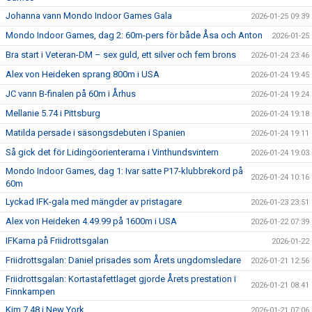
Johanna vann Mondo Indoor Games Gala
2026-01-25 09:39
Mondo Indoor Games, dag 2: 60m-pers för både Åsa och Anton
2026-01-25
Bra start i Veteran-DM – sex guld, ett silver och fem brons
2026-01-24 23:46
Alex von Heideken sprang 800m i USA
2026-01-24 19:45
JC vann B-finalen på 60m i Århus
2026-01-24 19:24
Mellanie 5.74 i Pittsburg
2026-01-24 19:18
Matilda persade i säsongsdebuten i Spanien
2026-01-24 19:11
Så gick det för Lidingöorienterarna i Vinthundsvintern
2026-01-24 19:03
Mondo Indoor Games, dag 1: Ivar satte P17-klubbrekord på
2026-01-24 10:16
60m
Lyckad IFK-gala med mängder av pristagare
2026-01-23 23:51
Alex von Heideken 4.49.99 på 1600m i USA
2026-01-22 07:39
IFKarna på Friidrottsgalan
2026-01-22
Friidrottsgalan: Daniel prisades som Årets ungdomsledare
2026-01-21 12:56
Friidrottsgalan: Kortastafettlaget gjorde Årets prestation i
2026-01-21 08:41
Finnkampen
Kim 7.48 i New York
2026-01-21 07:06