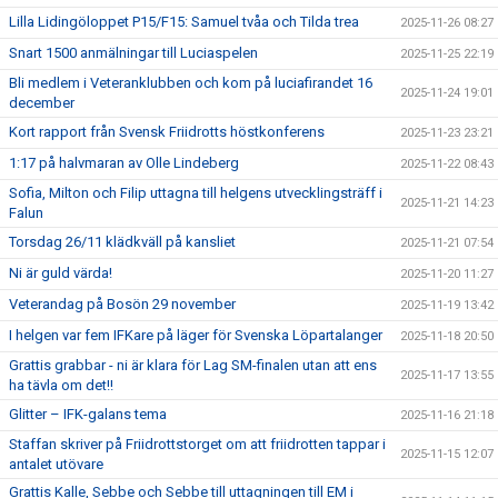
Lilla Lidingöloppet P15/F15: Samuel tvåa och Tilda trea
2025-11-26 08:27
Snart 1500 anmälningar till Luciaspelen
2025-11-25 22:19
Bli medlem i Veteranklubben och kom på luciafirandet 16
2025-11-24 19:01
december
Kort rapport från Svensk Friidrotts höstkonferens
2025-11-23 23:21
1:17 på halvmaran av Olle Lindeberg
2025-11-22 08:43
Sofia, Milton och Filip uttagna till helgens utvecklingsträff i
2025-11-21 14:23
Falun
Torsdag 26/11 klädkväll på kansliet
2025-11-21 07:54
Ni är guld värda!
2025-11-20 11:27
Veterandag på Bosön 29 november
2025-11-19 13:42
I helgen var fem IFKare på läger för Svenska Löpartalanger
2025-11-18 20:50
Grattis grabbar - ni är klara för Lag SM-finalen utan att ens
2025-11-17 13:55
ha tävla om det!!
Glitter – IFK-galans tema
2025-11-16 21:18
Staffan skriver på Friidrottstorget om att friidrotten tappar i
2025-11-15 12:07
antalet utövare
Grattis Kalle, Sebbe och Sebbe till uttagningen till EM i