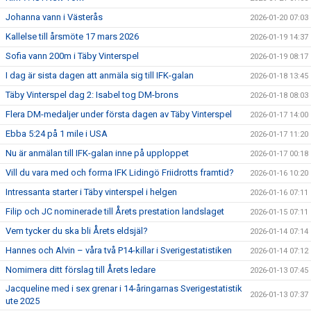
Johanna vann i Västerås
2026-01-20 07:03
Kallelse till årsmöte 17 mars 2026
2026-01-19 14:37
Sofia vann 200m i Täby Vinterspel
2026-01-19 08:17
I dag är sista dagen att anmäla sig till IFK-galan
2026-01-18 13:45
Täby Vinterspel dag 2: Isabel tog DM-brons
2026-01-18 08:03
Flera DM-medaljer under första dagen av Täby Vinterspel
2026-01-17 14:00
Ebba 5:24 på 1 mile i USA
2026-01-17 11:20
Nu är anmälan till IFK-galan inne på upploppet
2026-01-17 00:18
Vill du vara med och forma IFK Lidingö Friidrotts framtid?
2026-01-16 10:20
Intressanta starter i Täby vinterspel i helgen
2026-01-16 07:11
Filip och JC nominerade till Årets prestation landslaget
2026-01-15 07:11
Vem tycker du ska bli Årets eldsjäl?
2026-01-14 07:14
Hannes och Alvin – våra två P14-killar i Sverigestatistiken
2026-01-14 07:12
Nomimera ditt förslag till Årets ledare
2026-01-13 07:45
Jacqueline med i sex grenar i 14-åringarnas Sverigestatistik
2026-01-13 07:37
ute 2025