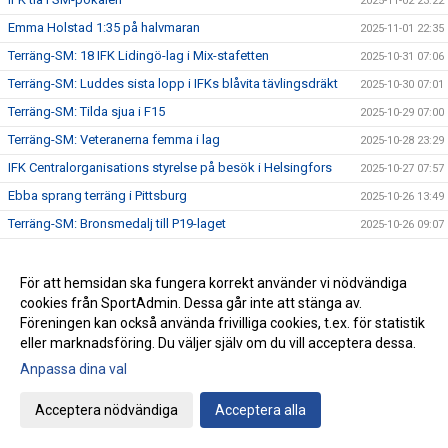
2025-11-02 23:22
Emma Holstad 1:35 på halvmaran
2025-11-01 22:35
Terräng-SM: 18 IFK Lidingö-lag i Mix-stafetten
2025-10-31 07:06
Terräng-SM: Luddes sista lopp i IFKs blåvita tävlingsdräkt
2025-10-30 07:01
Terräng-SM: Tilda sjua i F15
2025-10-29 07:00
Terräng-SM: Veteranerna femma i lag
2025-10-28 23:29
IFK Centralorganisations styrelse på besök i Helsingfors
2025-10-27 07:57
Ebba sprang terräng i Pittsburg
2025-10-26 13:49
Terräng-SM: Bronsmedalj till P19-laget
2025-10-26 09:07
Janne skriver om skolidrottsplatser
2025-10-25 22:07
Terräng-SM: Kassaskåpssäkert P19-guld till Kalle
2025-10-25 22:00
För att hemsidan ska fungera korrekt använder vi nödvändiga
cookies från SportAdmin. Dessa går inte att stänga av.
Terräng-SM: Silver till Nina i K55
2025-10-24 09:24
Föreningen kan också använda frivilliga cookies, t.ex. för statistik
Terräng-SM: Veteran-silver till Kenneth Gysing
2025-10-23 08:03
eller marknadsföring. Du väljer själv om du vill acceptera dessa.
Vilka fantastiska funktionärer vi har!
2025-10-22 21:19
Anpassa dina val
Terräng-SM: Dubbelt i lagtävlingen i P17
2025-10-22 12:42
Acceptera nödvändiga
Acceptera alla
Stark trio juniorlöpare från IFK i Nordiska mästerskapen i
2025-10-22 08:33
terräng