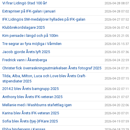
Vi firar Lidingö Stad 100 år!
2026-04-28 08:07
Extrapriser på IFK-galan i januari
2026-04-28 07:02
IFK Lidingös SM-medaljörer hyllades på IFK-galan
2026-04-27 07:52
Klubbrekordslagare 2025
2026-04-26 07:42
Kim persade i längd och på 100m
2026-04-25 21:05
Tre segrar av fyra möjliga i Vårmilen
2026-04-25 15:37
Jacob gjorde Årets lyft 2025
2026-04-25 07:36
Fredrick vann i Åkersberga
2026-04-24 22:59
Christer fick överraskningsutmärkelsen Årets fotograf 2025
2026-04-24 07:31
Tilda, Alba, Milton, Luca och Love blev Årets Craft-
2026-04-23 07:15
stipendiater 2025
2014:2 blev Årets barngrupp 2025
2026-04-22 07:11
Anthony blev Årets IFK-veteran 2025
2026-04-21 07:07
Mellanie med i Washburns stafettlag igen
2026-04-20 22:06
Karina blev Årets IFK-veteran 2025
2026-04-20 07:01
Sofia blev Årets (tjej-)IFKare 2025
2026-04-19 07:59
Ebba hindervann i Kansas
2026-04-18 23:29