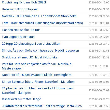
Provträning för barn föda 2020!
2026-06-04 13:00
Belle vann Blodomloppet
2026-06-04 09:33
Nästan 20 000 anmälda till Blodomloppet Stockholm
2026-06-03 09:59
Fem IFKare anmälda till Bauhausgalan (uppdaterad notis)
2026-06-03 08:01
Hannes nia i Shake Out Run
2026-06-03 07:53
Fyra segrar i Minimaran
2026-06-02 22:27
20 topp-20-placeringar i seniorstatistiken
2026-06-02 09:40
Simon, Åsa och Sofia sprintpersade i Huddingespelen
2026-06-01 22:53
Snabb stafett med JC i laget i Nordiska
2026-06-01 22:31
Pers för Sara och en fjärdeplats för JC i Nordiska
2026-05-31 01:05
Mästerskapen
Nästpers på 1500m av Jacob Klinth i Birmingham
2026-05-31 00:12
Simon Schuster bäste IFKare i Stockholm Marathon
2026-05-30 23:05
21 pbn när Lidingö blev trea i andra klubbmatchen i
2026-05-30 07:07
Stockholmskampen
Oscar över sju meter i längd
2026-05-29 21:26
Julafton för alla siffernördar – här är Sverige-Bästa 2025
2026-05-28 11:55