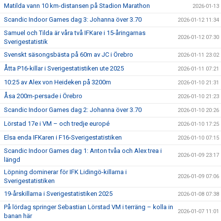
Matilda vann 10 km-distansen på Stadion Marathon
2026-01-13
Scandic Indoor Games dag 3: Johanna över 3.70
2026-01-12 11:34
Samuel och Tilda är våra två IFKare i 15-åringarnas
2026-01-12 07:30
Sverigestatistik
Svenskt säsongsbästa på 60m av JC i Örebro
2026-01-11 23:02
Åtta P16-killar i Sverigestatistiken ute 2025
2026-01-11 07:21
10:25 av Alex von Heideken på 3200m
2026-01-10 21:31
Åsa 200m-persade i Örebro
2026-01-10 21:23
Scandic Indoor Games dag 2: Johanna över 3.70
2026-01-10 20:26
Lörstad 17e i VM – och tredje europé
2026-01-10 17:25
Elsa enda IFKaren i F16-Sverigestatistiken
2026-01-10 07:15
Scandic Indoor Games dag 1: Anton tvåa och Alex trea i
2026-01-09 23:17
längd
Löpning dominerar för IFK Lidingö-killarna i
2026-01-09 07:06
Sverigestatistiken
19-årskillarna i Sverigestatistiken 2025
2026-01-08 07:38
På lördag springer Sebastian Lörstad VM i terräng – kolla in
2026-01-07 11:01
banan här