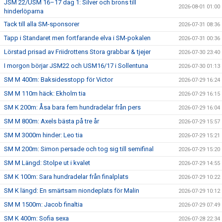
JSM 22/USM 16–17 dag 1: Silver och brons till
2026-08-01 01:00
hinderlöparna
Tack till alla SM-sponsorer
2026-07-31 08:36
Tapp i Standaret men fortfarande elva i SM-pokalen
2026-07-31 00:36
Lörstad prisad av Friidrottens Stora grabbar & tjejer
2026-07-30 23:40
I morgon börjar JSM22 och USM16/17 i Sollentuna
2026-07-30 01:13
SM M 400m: Baksidesstopp för Victor
2026-07-29 16:24
SM M 110m häck: Ekholm tia
2026-07-29 16:15
SM K 200m: Åsa bara fem hundradelar från pers
2026-07-29 16:04
SM M 800m: Axels bästa på tre år
2026-07-29 15:57
SM M 3000m hinder: Leo tia
2026-07-29 15:21
SM M 200m: Simon persade och tog sig till semifinal
2026-07-29 15:20
SM M Längd: Stolpe ut i kvalet
2026-07-29 14:55
SM K 100m: Sara hundradelar från finalplats
2026-07-29 10:22
SM K längd: En smärtsam niondeplats för Malin
2026-07-29 10:12
SM M 1500m: Jacob finaltia
2026-07-29 07:49
SM K 400m: Sofia sexa
2026-07-28 22:34