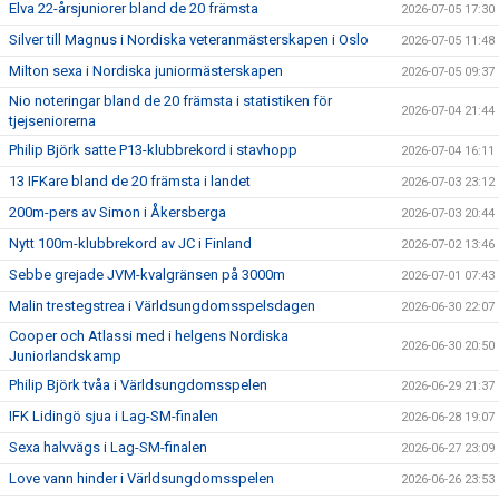
Elva 22-årsjuniorer bland de 20 främsta
2026-07-05 17:30
Silver till Magnus i Nordiska veteranmästerskapen i Oslo
2026-07-05 11:48
Milton sexa i Nordiska juniormästerskapen
2026-07-05 09:37
Nio noteringar bland de 20 främsta i statistiken för
2026-07-04 21:44
tjejseniorerna
Philip Björk satte P13-klubbrekord i stavhopp
2026-07-04 16:11
13 IFKare bland de 20 främsta i landet
2026-07-03 23:12
200m-pers av Simon i Åkersberga
2026-07-03 20:44
Nytt 100m-klubbrekord av JC i Finland
2026-07-02 13:46
Sebbe grejade JVM-kvalgränsen på 3000m
2026-07-01 07:43
Malin trestegstrea i Världsungdomsspelsdagen
2026-06-30 22:07
Cooper och Atlassi med i helgens Nordiska
2026-06-30 20:50
Juniorlandskamp
Philip Björk tvåa i Världsungdomsspelen
2026-06-29 21:37
IFK Lidingö sjua i Lag-SM-finalen
2026-06-28 19:07
Sexa halvvägs i Lag-SM-finalen
2026-06-27 23:09
Love vann hinder i Världsungdomsspelen
2026-06-26 23:53