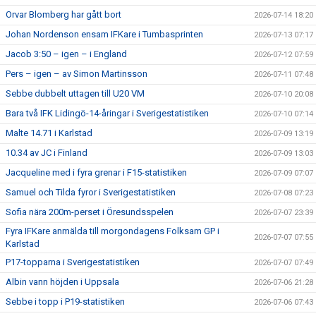
Orvar Blomberg har gått bort
2026-07-14 18:20
Johan Nordenson ensam IFKare i Tumbasprinten
2026-07-13 07:17
Jacob 3:50 – igen – i England
2026-07-12 07:59
Pers – igen – av Simon Martinsson
2026-07-11 07:48
Sebbe dubbelt uttagen till U20 VM
2026-07-10 20:08
Bara två IFK Lidingö-14-åringar i Sverigestatistiken
2026-07-10 07:14
Malte 14.71 i Karlstad
2026-07-09 13:19
10.34 av JC i Finland
2026-07-09 13:03
Jacqueline med i fyra grenar i F15-statistiken
2026-07-09 07:07
Samuel och Tilda fyror i Sverigestatistiken
2026-07-08 07:23
Sofia nära 200m-perset i Öresundsspelen
2026-07-07 23:39
Fyra IFKare anmälda till morgondagens Folksam GP i
2026-07-07 07:55
Karlstad
P17-topparna i Sverigestatistiken
2026-07-07 07:49
Albin vann höjden i Uppsala
2026-07-06 21:28
Sebbe i topp i P19-statistiken
2026-07-06 07:43