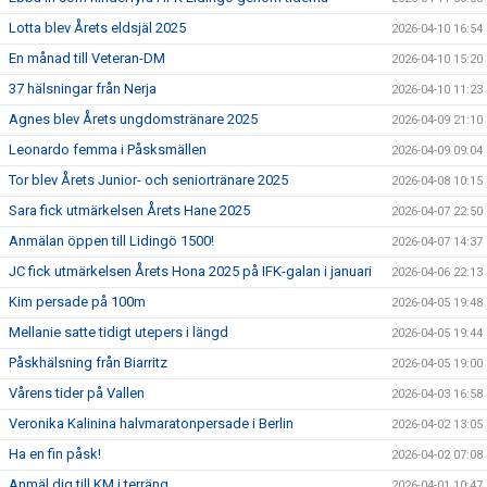
Lotta blev Årets eldsjäl 2025
2026-04-10 16:54
En månad till Veteran-DM
2026-04-10 15:20
37 hälsningar från Nerja
2026-04-10 11:23
Agnes blev Årets ungdomstränare 2025
2026-04-09 21:10
Leonardo femma i Påsksmällen
2026-04-09 09:04
Tor blev Årets Junior- och seniortränare 2025
2026-04-08 10:15
Sara fick utmärkelsen Årets Hane 2025
2026-04-07 22:50
Anmälan öppen till Lidingö 1500!
2026-04-07 14:37
JC fick utmärkelsen Årets Hona 2025 på IFK-galan i januari
2026-04-06 22:13
Kim persade på 100m
2026-04-05 19:48
Mellanie satte tidigt utepers i längd
2026-04-05 19:44
Påskhälsning från Biarritz
2026-04-05 19:00
Vårens tider på Vallen
2026-04-03 16:58
Veronika Kalinina halvmaratonpersade i Berlin
2026-04-02 13:05
Ha en fin påsk!
2026-04-02 07:08
Anmäl dig till KM i terräng
2026-04-01 10:47