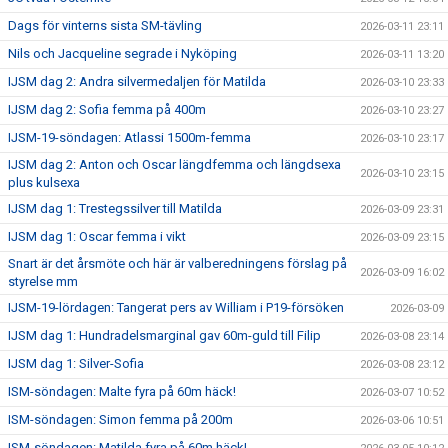
Dags för vinterns sista SM-tävling
2026-03-11 23:11
Nils och Jacqueline segrade i Nyköping
2026-03-11 13:20
IJSM dag 2: Andra silvermedaljen för Matilda
2026-03-10 23:33
IJSM dag 2: Sofia femma på 400m
2026-03-10 23:27
IJSM-19-söndagen: Atlassi 1500m-femma
2026-03-10 23:17
IJSM dag 2: Anton och Oscar längdfemma och längdsexa
2026-03-10 23:15
plus kulsexa
IJSM dag 1: Trestegssilver till Matilda
2026-03-09 23:31
IJSM dag 1: Oscar femma i vikt
2026-03-09 23:15
Snart är det årsmöte och här är valberedningens förslag på
2026-03-09 16:02
styrelse mm
IJSM-19-lördagen: Tangerat pers av William i P19-försöken
2026-03-09
IJSM dag 1: Hundradelsmarginal gav 60m-guld till Filip
2026-03-08 23:14
IJSM dag 1: Silver-Sofia
2026-03-08 23:12
ISM-söndagen: Malte fyra på 60m häck!
2026-03-07 10:52
ISM-söndagen: Simon femma på 200m
2026-03-06 10:51
ISM-söndagen: Matilda fyra på 60m häck!