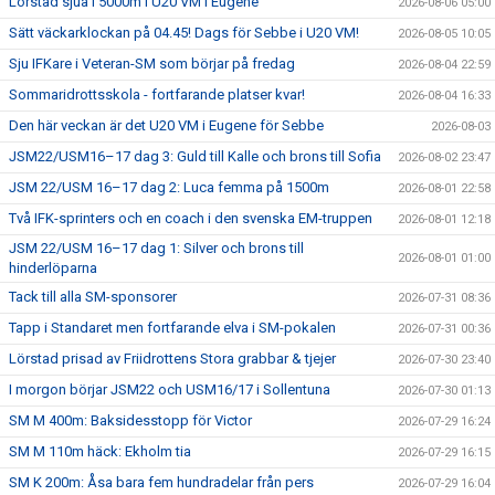
Lörstad sjua i 5000m i U20 VM i Eugene
2026-08-06 05:00
Sätt väckarklockan på 04.45! Dags för Sebbe i U20 VM!
2026-08-05 10:05
Sju IFKare i Veteran-SM som börjar på fredag
2026-08-04 22:59
Sommaridrottsskola - fortfarande platser kvar!
2026-08-04 16:33
Den här veckan är det U20 VM i Eugene för Sebbe
2026-08-03
JSM22/USM16–17 dag 3: Guld till Kalle och brons till Sofia
2026-08-02 23:47
JSM 22/USM 16–17 dag 2: Luca femma på 1500m
2026-08-01 22:58
Två IFK-sprinters och en coach i den svenska EM-truppen
2026-08-01 12:18
JSM 22/USM 16–17 dag 1: Silver och brons till
2026-08-01 01:00
hinderlöparna
Tack till alla SM-sponsorer
2026-07-31 08:36
Tapp i Standaret men fortfarande elva i SM-pokalen
2026-07-31 00:36
Lörstad prisad av Friidrottens Stora grabbar & tjejer
2026-07-30 23:40
I morgon börjar JSM22 och USM16/17 i Sollentuna
2026-07-30 01:13
SM M 400m: Baksidesstopp för Victor
2026-07-29 16:24
SM M 110m häck: Ekholm tia
2026-07-29 16:15
SM K 200m: Åsa bara fem hundradelar från pers
2026-07-29 16:04