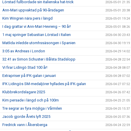
Lörstad fullbordade sin italienska hat-trick
2026-05-01 21:35
Ann-Mari uppvaktad på 90-årsdagen
2026-05-01 20:38
Kim Wingren nära pers i längd
2026-05-01 19:24
I dag grattar vi Ann-Mari Hevreng – 90 år!
2026-05-01 08:26
1 maj springer Sebastian Lörstad i Italien
2026-04-30 23:43
Matlida inledde utomhssäsongen i Spanien
2026-04-30 19:19
3:05 av Andreas i London
2026-04-29 14:02
32:41 av Simon Schuster i Bålsta Stadslopp
2026-04-28 22:54
Vi firar Lidingö Stad 100 år!
2026-04-28 08:07
Extrapriser på IFK-galan i januari
2026-04-28 07:02
IFK Lidingös SM-medaljörer hyllades på IFK-galan
2026-04-27 07:52
Klubbrekordslagare 2025
2026-04-26 07:42
Kim persade i längd och på 100m
2026-04-25 21:05
Tre segrar av fyra möjliga i Vårmilen
2026-04-25 15:37
Jacob gjorde Årets lyft 2025
2026-04-25 07:36
Fredrick vann i Åkersberga
2026-04-24 22:59