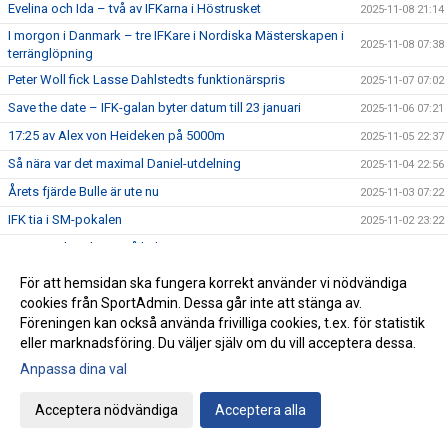
Evelina och Ida – två av IFKarna i Höstrusket
2025-11-08 21:14
I morgon i Danmark – tre IFKare i Nordiska Mästerskapen i
2025-11-08 07:38
terränglöpning
Peter Woll fick Lasse Dahlstedts funktionärspris
2025-11-07 07:02
Save the date – IFK-galan byter datum till 23 januari
2025-11-06 07:21
17:25 av Alex von Heideken på 5000m
2025-11-05 22:37
Så nära var det maximal Daniel-utdelning
2025-11-04 22:56
Årets fjärde Bulle är ute nu
2025-11-03 07:22
IFK tia i SM-pokalen
2025-11-02 23:22
Emma Holstad 1:35 på halvmaran
2025-11-01 22:35
Terräng-SM: 18 IFK Lidingö-lag i Mix-stafetten
2025-10-31 07:06
För att hemsidan ska fungera korrekt använder vi nödvändiga
cookies från SportAdmin. Dessa går inte att stänga av.
Terräng-SM: Luddes sista lopp i IFKs blåvita tävlingsdräkt
2025-10-30 07:01
Föreningen kan också använda frivilliga cookies, t.ex. för statistik
Terräng-SM: Tilda sjua i F15
2025-10-29 07:00
eller marknadsföring. Du väljer själv om du vill acceptera dessa.
Terräng-SM: Veteranerna femma i lag
2025-10-28 23:29
Anpassa dina val
IFK Centralorganisations styrelse på besök i Helsingfors
2025-10-27 07:57
Acceptera nödvändiga
Acceptera alla
Ebba sprang terräng i Pittsburg
2025-10-26 13:49
Terräng-SM: Bronsmedalj till P19-laget
2025-10-26 09:07