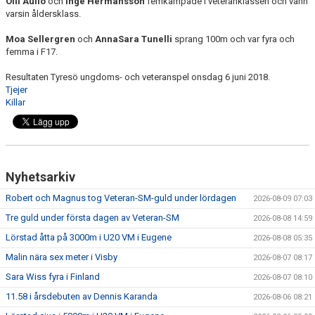
Olli Auli
o
och
Inge Hermansson
femkampade i veteranklassen och vann
varsin åldersklass.
Moa Sellergren
och
AnnaSara Tunelli
sprang 100m och var fyra och
femma i F17.
Resultaten Tyresö ungdoms- och veteranspel onsdag 6 juni 2018.
Tjejer
Killar
Nyhetsarkiv
Robert och Magnus tog Veteran-SM-guld under lördagen
2026-08-09 07:03
Tre guld under första dagen av Veteran-SM
2026-08-08 14:59
Lörstad åtta på 3000m i U20 VM i Eugene
2026-08-08 05:35
Malin nära sex meter i Visby
2026-08-07 08:17
Sara Wiss fyra i Finland
2026-08-07 08:10
11.58 i årsdebuten av Dennis Karanda
2026-08-06 08:21