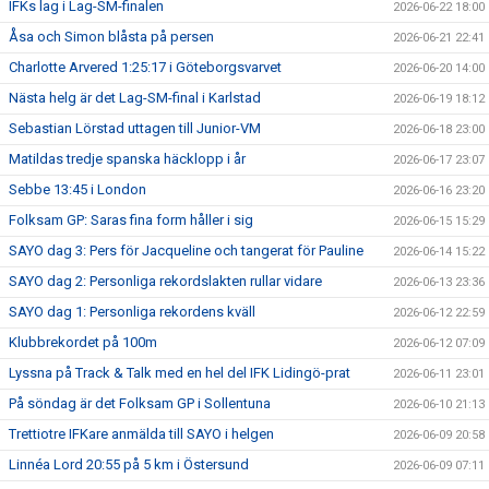
IFKs lag i Lag-SM-finalen
2026-06-22 18:00
Åsa och Simon blåsta på persen
2026-06-21 22:41
Charlotte Arvered 1:25:17 i Göteborgsvarvet
2026-06-20 14:00
Nästa helg är det Lag-SM-final i Karlstad
2026-06-19 18:12
Sebastian Lörstad uttagen till Junior-VM
2026-06-18 23:00
Matildas tredje spanska häcklopp i år
2026-06-17 23:07
Sebbe 13:45 i London
2026-06-16 23:20
Folksam GP: Saras fina form håller i sig
2026-06-15 15:29
SAYO dag 3: Pers för Jacqueline och tangerat för Pauline
2026-06-14 15:22
SAYO dag 2: Personliga rekordslakten rullar vidare
2026-06-13 23:36
SAYO dag 1: Personliga rekordens kväll
2026-06-12 22:59
Klubbrekordet på 100m
2026-06-12 07:09
Lyssna på Track & Talk med en hel del IFK Lidingö-prat
2026-06-11 23:01
På söndag är det Folksam GP i Sollentuna
2026-06-10 21:13
Trettiotre IFKare anmälda till SAYO i helgen
2026-06-09 20:58
Linnéa Lord 20:55 på 5 km i Östersund
2026-06-09 07:11