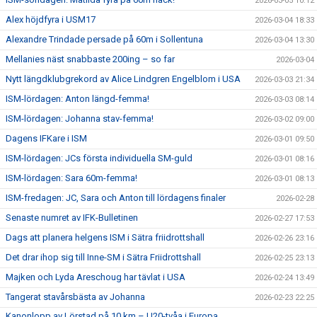
2026-03-05 10:12
Alex höjdfyra i USM17
2026-03-04 18:33
Alexandre Trindade persade på 60m i Sollentuna
2026-03-04 13:30
Mellanies näst snabbaste 200ing – so far
2026-03-04
Nytt längdklubgrekord av Alice Lindgren Engelblom i USA
2026-03-03 21:34
ISM-lördagen: Anton längd-femma!
2026-03-03 08:14
ISM-lördagen: Johanna stav-femma!
2026-03-02 09:00
Dagens IFKare i ISM
2026-03-01 09:50
ISM-lördagen: JCs första individuella SM-guld
2026-03-01 08:16
ISM-lördagen: Sara 60m-femma!
2026-03-01 08:13
ISM-fredagen: JC, Sara och Anton till lördagens finaler
2026-02-28
Senaste numret av IFK-Bulletinen
2026-02-27 17:53
Dags att planera helgens ISM i Sätra friidrottshall
2026-02-26 23:16
Det drar ihop sig till Inne-SM i Sätra Friidrottshall
2026-02-25 23:13
Majken och Lyda Areschoug har tävlat i USA
2026-02-24 13:49
Tangerat stavårsbästa av Johanna
2026-02-23 22:25
Kanonlopp av Lörstad på 10 km – U20-tvåa i Europa