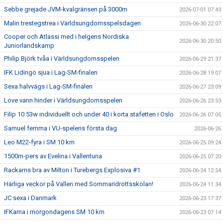
Sebbe grejade JVM-kvalgränsen på 3000m
2026-07-01 07:43
Malin trestegstrea i Världsungdomsspelsdagen
2026-06-30 22:07
Cooper och Atlassi med i helgens Nordiska
2026-06-30 20:50
Juniorlandskamp
Philip Björk tvåa i Världsungdomsspelen
2026-06-29 21:37
IFK Lidingö sjua i Lag-SM-finalen
2026-06-28 19:07
Sexa halvvägs i Lag-SM-finalen
2026-06-27 23:09
Love vann hinder i Världsungdomsspelen
2026-06-26 23:53
Filip 10.53w individuellt och under 40 i korta stafetten i Oslo
2026-06-26 07:05
Samuel femma i VU-spelens första dag
2026-06-26
Leo M22-fyra i SM 10 km
2026-06-25 09:24
1500m-pers av Evelina i Vallentuna
2026-06-25 07:20
Rackarns bra av Milton i Turebergs Explosiva #1
2026-06-24 12:54
Härliga veckor på Vallen med Sommaridrottsskolan!
2026-06-24 11:34
JC sexa i Danmark
2026-06-23 17:37
IFKarna i morgondagens SM 10 km
2026-06-23 07:14