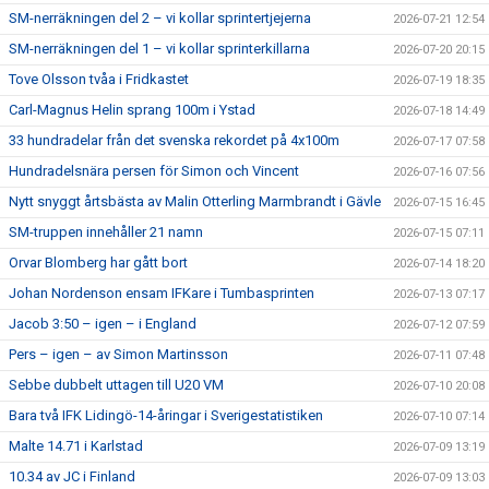
SM-nerräkningen del 2 – vi kollar sprintertjejerna
2026-07-21 12:54
SM-nerräkningen del 1 – vi kollar sprinterkillarna
2026-07-20 20:15
Tove Olsson tvåa i Fridkastet
2026-07-19 18:35
Carl-Magnus Helin sprang 100m i Ystad
2026-07-18 14:49
33 hundradelar från det svenska rekordet på 4x100m
2026-07-17 07:58
Hundradelsnära persen för Simon och Vincent
2026-07-16 07:56
Nytt snyggt årtsbästa av Malin Otterling Marmbrandt i Gävle
2026-07-15 16:45
SM-truppen innehåller 21 namn
2026-07-15 07:11
Orvar Blomberg har gått bort
2026-07-14 18:20
Johan Nordenson ensam IFKare i Tumbasprinten
2026-07-13 07:17
Jacob 3:50 – igen – i England
2026-07-12 07:59
Pers – igen – av Simon Martinsson
2026-07-11 07:48
Sebbe dubbelt uttagen till U20 VM
2026-07-10 20:08
Bara två IFK Lidingö-14-åringar i Sverigestatistiken
2026-07-10 07:14
Malte 14.71 i Karlstad
2026-07-09 13:19
10.34 av JC i Finland
2026-07-09 13:03