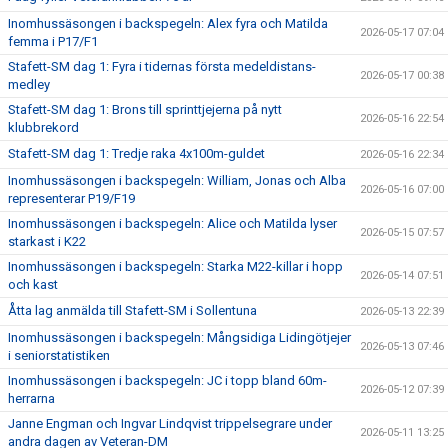
Inomhussäsongen i backspegeln: Alex fyra och Matilda
2026-05-17 07:04
femma i P17/F1
Stafett-SM dag 1: Fyra i tidernas första medeldistans-
2026-05-17 00:38
medley
Stafett-SM dag 1: Brons till sprinttjejerna på nytt
2026-05-16 22:54
klubbrekord
Stafett-SM dag 1: Tredje raka 4x100m-guldet
2026-05-16 22:34
Inomhussäsongen i backspegeln: William, Jonas och Alba
2026-05-16 07:00
representerar P19/F19
Inomhussäsongen i backspegeln: Alice och Matilda lyser
2026-05-15 07:57
starkast i K22
Inomhussäsongen i backspegeln: Starka M22-killar i hopp
2026-05-14 07:51
och kast
Åtta lag anmälda till Stafett-SM i Sollentuna
2026-05-13 22:39
Inomhussäsongen i backspegeln: Mångsidiga Lidingötjejer
2026-05-13 07:46
i seniorstatistiken
Inomhussäsongen i backspegeln: JC i topp bland 60m-
2026-05-12 07:39
herrarna
Janne Engman och Ingvar Lindqvist trippelsegrare under
2026-05-11 13:25
andra dagen av Veteran-DM