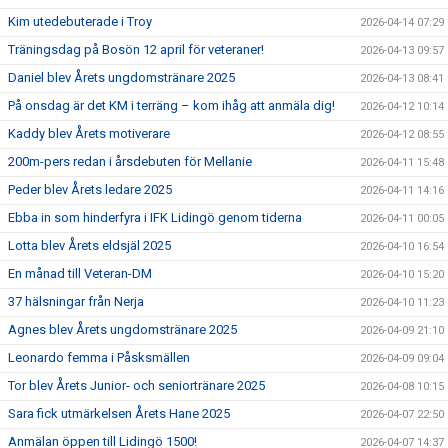
Kim utedebuterade i Troy
2026-04-14 07:29
Träningsdag på Bosön 12 april för veteraner!
2026-04-13 09:57
Daniel blev Årets ungdomstränare 2025
2026-04-13 08:41
På onsdag är det KM i terräng – kom ihåg att anmäla dig!
2026-04-12 10:14
Kaddy blev Årets motiverare
2026-04-12 08:55
200m-pers redan i årsdebuten för Mellanie
2026-04-11 15:48
Peder blev Årets ledare 2025
2026-04-11 14:16
Ebba in som hinderfyra i IFK Lidingö genom tiderna
2026-04-11 00:05
Lotta blev Årets eldsjäl 2025
2026-04-10 16:54
En månad till Veteran-DM
2026-04-10 15:20
37 hälsningar från Nerja
2026-04-10 11:23
Agnes blev Årets ungdomstränare 2025
2026-04-09 21:10
Leonardo femma i Påsksmällen
2026-04-09 09:04
Tor blev Årets Junior- och seniortränare 2025
2026-04-08 10:15
Sara fick utmärkelsen Årets Hane 2025
2026-04-07 22:50
Anmälan öppen till Lidingö 1500!
2026-04-07 14:37