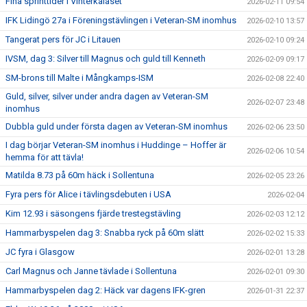
Fina sprinttider i Vinterkalaset
2026-02-11 09:54
IFK Lidingö 27a i Föreningstävlingen i Veteran-SM inomhus
2026-02-10 13:57
Tangerat pers för JC i Litauen
2026-02-10 09:24
IVSM, dag 3: Silver till Magnus och guld till Kenneth
2026-02-09 09:17
SM-brons till Malte i Mångkamps-ISM
2026-02-08 22:40
Guld, silver, silver under andra dagen av Veteran-SM
2026-02-07 23:48
inomhus
Dubbla guld under första dagen av Veteran-SM inomhus
2026-02-06 23:50
I dag börjar Veteran-SM inomhus i Huddinge – Hoffer är
2026-02-06 10:54
hemma för att tävla!
Matilda 8.73 på 60m häck i Sollentuna
2026-02-05 23:26
Fyra pers för Alice i tävlingsdebuten i USA
2026-02-04
Kim 12.93 i säsongens fjärde trestegstävling
2026-02-03 12:12
Hammarbyspelen dag 3: Snabba ryck på 60m slätt
2026-02-02 15:33
JC fyra i Glasgow
2026-02-01 13:28
Carl Magnus och Janne tävlade i Sollentuna
2026-02-01 09:30
Hammarbyspelen dag 2: Häck var dagens IFK-gren
2026-01-31 22:37