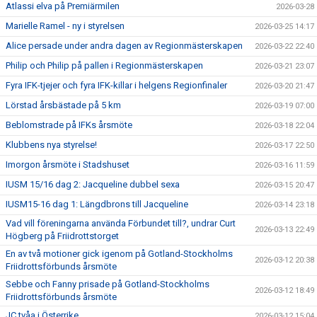
Atlassi elva på Premiärmilen
2026-03-28
Marielle Ramel - ny i styrelsen
2026-03-25 14:17
Alice persade under andra dagen av Regionmästerskapen
2026-03-22 22:40
Philip och Philip på pallen i Regionmästerskapen
2026-03-21 23:07
Fyra IFK-tjejer och fyra IFK-killar i helgens Regionfinaler
2026-03-20 21:47
Lörstad årsbästade på 5 km
2026-03-19 07:00
Beblomstrade på IFKs årsmöte
2026-03-18 22:04
Klubbens nya styrelse!
2026-03-17 22:50
Imorgon årsmöte i Stadshuset
2026-03-16 11:59
IUSM 15/16 dag 2: Jacqueline dubbel sexa
2026-03-15 20:47
IUSM15-16 dag 1: Längdbrons till Jacqueline
2026-03-14 23:18
Vad vill föreningarna använda Förbundet till?, undrar Curt
2026-03-13 22:49
Högberg på Friidrottstorget
En av två motioner gick igenom på Gotland-Stockholms
2026-03-12 20:38
Friidrottsförbunds årsmöte
Sebbe och Fanny prisade på Gotland-Stockholms
2026-03-12 18:49
Friidrottsförbunds årsmöte
JC tvåa i Österrike
2026-03-12 15:04