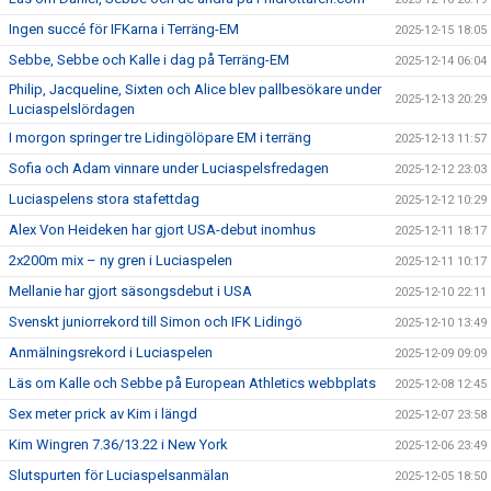
Ingen succé för IFKarna i Terräng-EM
2025-12-15 18:05
Sebbe, Sebbe och Kalle i dag på Terräng-EM
2025-12-14 06:04
Philip, Jacqueline, Sixten och Alice blev pallbesökare under
2025-12-13 20:29
Luciaspelslördagen
I morgon springer tre Lidingölöpare EM i terräng
2025-12-13 11:57
Sofia och Adam vinnare under Luciaspelsfredagen
2025-12-12 23:03
Luciaspelens stora stafettdag
2025-12-12 10:29
Alex Von Heideken har gjort USA-debut inomhus
2025-12-11 18:17
2x200m mix – ny gren i Luciaspelen
2025-12-11 10:17
Mellanie har gjort säsongsdebut i USA
2025-12-10 22:11
Svenskt juniorrekord till Simon och IFK Lidingö
2025-12-10 13:49
Anmälningsrekord i Luciaspelen
2025-12-09 09:09
Läs om Kalle och Sebbe på European Athletics webbplats
2025-12-08 12:45
Sex meter prick av Kim i längd
2025-12-07 23:58
Kim Wingren 7.36/13.22 i New York
2025-12-06 23:49
Slutspurten för Luciaspelsanmälan
2025-12-05 18:50