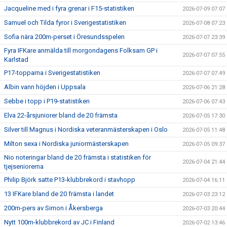
Jacqueline med i fyra grenar i F15-statistiken
2026-07-09 07:07
Samuel och Tilda fyror i Sverigestatistiken
2026-07-08 07:23
Sofia nära 200m-perset i Öresundsspelen
2026-07-07 23:39
Fyra IFKare anmälda till morgondagens Folksam GP i
2026-07-07 07:55
Karlstad
P17-topparna i Sverigestatistiken
2026-07-07 07:49
Albin vann höjden i Uppsala
2026-07-06 21:28
Sebbe i topp i P19-statistiken
2026-07-06 07:43
Elva 22-årsjuniorer bland de 20 främsta
2026-07-05 17:30
Silver till Magnus i Nordiska veteranmästerskapen i Oslo
2026-07-05 11:48
Milton sexa i Nordiska juniormästerskapen
2026-07-05 09:37
Nio noteringar bland de 20 främsta i statistiken för
2026-07-04 21:44
tjejseniorerna
Philip Björk satte P13-klubbrekord i stavhopp
2026-07-04 16:11
13 IFKare bland de 20 främsta i landet
2026-07-03 23:12
200m-pers av Simon i Åkersberga
2026-07-03 20:44
Nytt 100m-klubbrekord av JC i Finland
2026-07-02 13:46