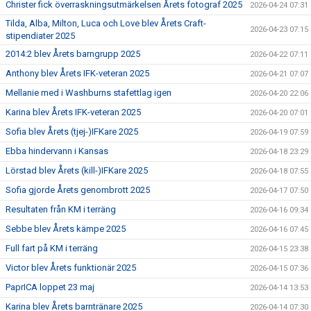
Christer fick överraskningsutmärkelsen Årets fotograf 2025
2026-04-24 07:31
Tilda, Alba, Milton, Luca och Love blev Årets Craft-
2026-04-23 07:15
stipendiater 2025
2014:2 blev Årets barngrupp 2025
2026-04-22 07:11
Anthony blev Årets IFK-veteran 2025
2026-04-21 07:07
Mellanie med i Washburns stafettlag igen
2026-04-20 22:06
Karina blev Årets IFK-veteran 2025
2026-04-20 07:01
Sofia blev Årets (tjej-)IFKare 2025
2026-04-19 07:59
Ebba hindervann i Kansas
2026-04-18 23:29
Lörstad blev Årets (kill-)IFKare 2025
2026-04-18 07:55
Sofia gjorde Årets genombrott 2025
2026-04-17 07:50
Resultaten från KM i terräng
2026-04-16 09:34
Sebbe blev Årets kämpe 2025
2026-04-16 07:45
Full fart på KM i terräng
2026-04-15 23:38
Victor blev Årets funktionär 2025
2026-04-15 07:36
PaprICA loppet 23 maj
2026-04-14 13:53
Karina blev Årets barntränare 2025
2026-04-14 07:30