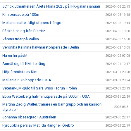
JC fick utmärkelsen Årets Hona 2025 på IFK-galan i januari
2026-04-06 22:13
Kim persade på 100m
2026-04-05 19:48
Mellanie satte tidigt utepers i längd
2026-04-05 19:44
Påskhälsning från Biarritz
2026-04-05 19:00
Vårens tider på Vallen
2026-04-03 16:58
Veronika Kalinina halvmaratonpersade i Berlin
2026-04-02 13:05
Ha en fin påsk!
2026-04-02 07:08
Anmäl dig till KM i terräng
2026-04-01 10:47
Höjdårsbästa av KIm
2026-03-31 23:28
Mellanie 5.75-hoppade i USA
2026-03-31 23:24
Veteran-EM-guld till Sara Wiss i Torun i Polen
2026-03-31 23:13
Ebba Wetterberg halvminutpersade på 5000m i USA
2026-03-31 22:59
Martina Zadig Waller, tränare i en barngrupp och nu kassör i
2026-03-31
styrelsen!
Johanna obesegrad i Australien
2026-03-30 22:17
Fyrdubbla pers av Matilda Rangne i Örebro
2026-03-29 22:19