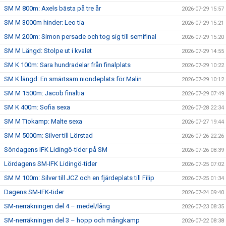
SM M 800m: Axels bästa på tre år
2026-07-29 15:57
SM M 3000m hinder: Leo tia
2026-07-29 15:21
SM M 200m: Simon persade och tog sig till semifinal
2026-07-29 15:20
SM M Längd: Stolpe ut i kvalet
2026-07-29 14:55
SM K 100m: Sara hundradelar från finalplats
2026-07-29 10:22
SM K längd: En smärtsam niondeplats för Malin
2026-07-29 10:12
SM M 1500m: Jacob finaltia
2026-07-29 07:49
SM K 400m: Sofia sexa
2026-07-28 22:34
SM M Tiokamp: Malte sexa
2026-07-27 19:44
SM M 5000m: Silver till Lörstad
2026-07-26 22:26
Söndagens IFK Lidingö-tider på SM
2026-07-26 08:39
Lördagens SM-IFK Lidingö-tider
2026-07-25 07:02
SM M 100m: Silver till JCZ och en fjärdeplats till Filip
2026-07-25 01:34
Dagens SM-IFK-tider
2026-07-24 09:40
SM-nerräkningen del 4 – medel/lång
2026-07-23 08:35
SM-nerräkningen del 3 – hopp och mångkamp
2026-07-22 08:38