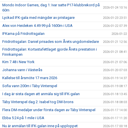
Mondo Indoor Games, dag 1: Ivar satte P17-klubbrekord på
2026-01-24 10:16
60m
Lyckad IFK-gala med mängder av pristagare
2026-01-23 23:51
Alex von Heideken 4.49.99 på 1600m i USA
2026-01-22 07:39
IFKarna på Friidrottsgalan
2026-01-22
Friidrottsgalan: Daniel prisades som Årets ungdomsledare
2026-01-21 12:56
Friidrottsgalan: Kortastafettlaget gjorde Årets prestation i
2026-01-21 08:41
Finnkampen
Kim 7.48 i New York
2026-01-21 07:06
Johanna vann i Västerås
2026-01-20 07:03
Kallelse till årsmöte 17 mars 2026
2026-01-19 14:37
Sofia vann 200m i Täby Vinterspel
2026-01-19 08:17
I dag är sista dagen att anmäla sig till IFK-galan
2026-01-18 13:45
Täby Vinterspel dag 2: Isabel tog DM-brons
2026-01-18 08:03
Flera DM-medaljer under första dagen av Täby Vinterspel
2026-01-17 14:00
Ebba 5:24 på 1 mile i USA
2026-01-17 11:20
Nu är anmälan till IFK-galan inne på upploppet
2026-01-17 00:18