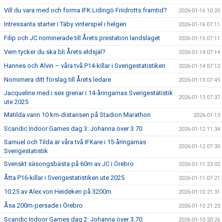
Vill du vara med och forma IFK Lidingö Friidrotts framtid?
2026-01-16 10:20
Intressanta starter i Täby vinterspel i helgen
2026-01-16 07:11
Filip och JC nominerade till Årets prestation landslaget
2026-01-15 07:11
Vem tycker du ska bli Årets eldsjäl?
2026-01-14 07:14
Hannes och Alvin – våra två P14-killar i Sverigestatistiken
2026-01-14 07:12
Nomimera ditt förslag till Årets ledare
2026-01-13 07:45
Jacqueline med i sex grenar i 14-åringarnas Sverigestatistik
2026-01-13 07:37
ute 2025
Matilda vann 10 km-distansen på Stadion Marathon
2026-01-13
Scandic Indoor Games dag 3: Johanna över 3.70
2026-01-12 11:34
Samuel och Tilda är våra två IFKare i 15-åringarnas
2026-01-12 07:30
Sverigestatistik
Svenskt säsongsbästa på 60m av JC i Örebro
2026-01-11 23:02
Åtta P16-killar i Sverigestatistiken ute 2025
2026-01-11 07:21
10:25 av Alex von Heideken på 3200m
2026-01-10 21:31
Åsa 200m-persade i Örebro
2026-01-10 21:23
Scandic Indoor Games dag 2: Johanna över 3.70
2026-01-10 20:26