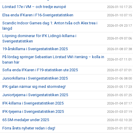
Lörstad 17e i VM – och tredje europé
2026-01-10 17:25
Elsa enda IFKaren i F16-Sverigestatistiken
2026-01-10 07:15
Scandic Indoor Games dag 1: Anton tvåa och Alex trea i
2026-01-09 23:17
längd
Löpning dominerar för IFK Lidingö-killarna i
2026-01-09 07:06
Sverigestatistiken
19-årskillarna i Sverigestatistiken 2025
2026-01-08 07:38
På lördag springer Sebastian Lörstad VM i terräng – kolla in
2026-01-07 11:01
banan här
Sofia enda IFKaren i F19-statistiken ute 2025
2026-01-07 07:01
Juniorkillarna i Sverigestatistiken 2025
2026-01-06 08:00
IFK-galan närmar sig med stormsteg!
2026-01-05 17:23
Juniortjejerna i Sverigestatistiken 2025
2026-01-05 07:25
IFK-killarna i Sverigestatistiken 2025
2026-01-04 07:17
IFK-tjejerna i Sverigestatistiken 2025
2026-01-03 07:19
65 SM-medaljer under 2025
2026-01-02 10:20
Förra årets nyheter redan i dag!
2026-01-01 07:52