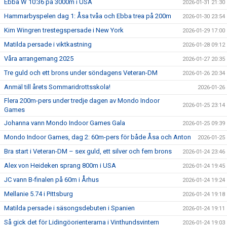
Ebba W 10:36 på 3000m i USA
2026-01-31 21:30
Hammarbyspelen dag 1: Åsa tvåa och Ebba trea på 200m
2026-01-30 23:54
Kim Wingren trestegspersade i New York
2026-01-29 17:00
Matilda persade i viktkastning
2026-01-28 09:12
Våra arrangemang 2025
2026-01-27 20:35
Tre guld och ett brons under söndagens Veteran-DM
2026-01-26 20:34
Anmäl till årets Sommaridrottsskola!
2026-01-26
Flera 200m-pers under tredje dagen av Mondo Indoor
2026-01-25 23:14
Games
Johanna vann Mondo Indoor Games Gala
2026-01-25 09:39
Mondo Indoor Games, dag 2: 60m-pers för både Åsa och Anton
2026-01-25
Bra start i Veteran-DM – sex guld, ett silver och fem brons
2026-01-24 23:46
Alex von Heideken sprang 800m i USA
2026-01-24 19:45
JC vann B-finalen på 60m i Århus
2026-01-24 19:24
Mellanie 5.74 i Pittsburg
2026-01-24 19:18
Matilda persade i säsongsdebuten i Spanien
2026-01-24 19:11
Så gick det för Lidingöorienterarna i Vinthundsvintern
2026-01-24 19:03