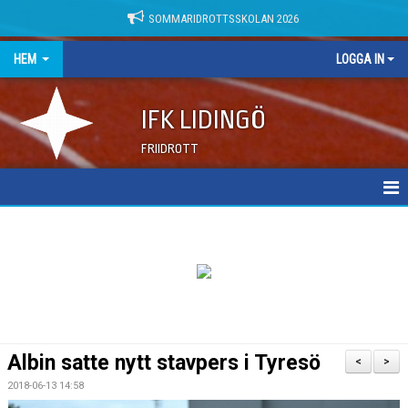
SOMMARIDROTTSSKOLAN 2026
HEM
LOGGA IN
IFK LIDINGÖ
FRIIDROTT
NYHETER
DOKUMENT
Albin satte nytt stavpers i Tyresö
<
>
2018-06-13 14:58