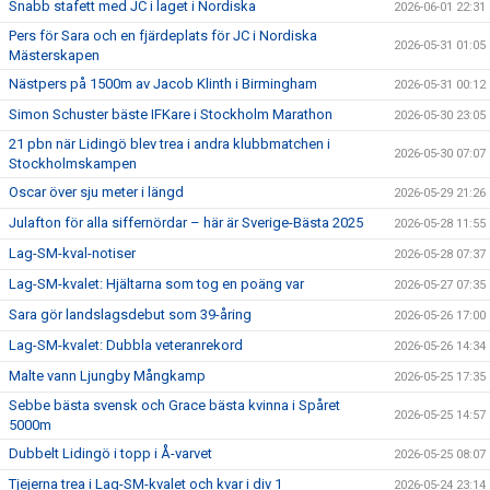
Snabb stafett med JC i laget i Nordiska
2026-06-01 22:31
Pers för Sara och en fjärdeplats för JC i Nordiska
2026-05-31 01:05
Mästerskapen
Nästpers på 1500m av Jacob Klinth i Birmingham
2026-05-31 00:12
Simon Schuster bäste IFKare i Stockholm Marathon
2026-05-30 23:05
21 pbn när Lidingö blev trea i andra klubbmatchen i
2026-05-30 07:07
Stockholmskampen
Oscar över sju meter i längd
2026-05-29 21:26
Julafton för alla siffernördar – här är Sverige-Bästa 2025
2026-05-28 11:55
Lag-SM-kval-notiser
2026-05-28 07:37
Lag-SM-kvalet: Hjältarna som tog en poäng var
2026-05-27 07:35
Sara gör landslagsdebut som 39-åring
2026-05-26 17:00
Lag-SM-kvalet: Dubbla veteranrekord
2026-05-26 14:34
Malte vann Ljungby Mångkamp
2026-05-25 17:35
Sebbe bästa svensk och Grace bästa kvinna i Spåret
2026-05-25 14:57
5000m
Dubbelt Lidingö i topp i Å-varvet
2026-05-25 08:07
Tjejerna trea i Lag-SM-kvalet och kvar i div 1
2026-05-24 23:14