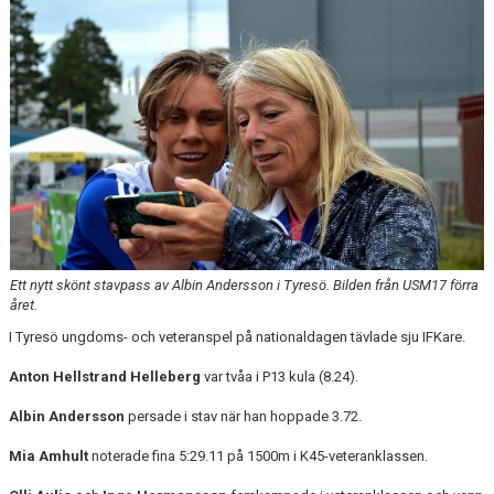
Ett nytt skönt stavpass av Albin Andersson i Tyresö. Bilden från USM17 förra
året.
I Tyresö ungdoms- och veteranspel på nationaldagen tävlade sju IFKare.
Anton Hellstrand Hellebe
rg
var tvåa i P13 kula (8.24).
Albin Andersson
persade i stav när han hoppade 3.72.
M
ia Amhult
noterade fina 5:29.11 på 1500m i K45-veteranklassen.