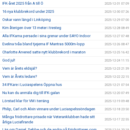
IFK-året 2025 från A till Ö
2025-12-31 07:09
16 nya klubbrekord under 2025
2025-12-30 07:26
Oskar vann längd i Linköping
2025-12-29 07:00
Kim återigen över 13 meter i tresteg
2025-12-28 08:49
Alla IFKarna persade i sina grenar under SAYO Indoor
2025-12-27 07:48
Evelina tvåa bland tjejerna IF Mantras 5000m-lopp
2025-12-26 08:47
Charlotte Arvered satte nytt klubbrekord i maraton
2025-12-25 16:42
God jul!
2025-12-24 11:15
Vem är årets eldsjäl?
2025-12-23 21:39
Vem är Årets ledare?
2025-12-22 22:15
34 IFKare i Luciaspelens Öppna hus
2025-12-21 07:54
Nu kan du anmäla dig till IFK-galan
2025-12-20 07:49
Lörstad klar för VM i terräng
2025-12-19 09:48
Philip, Carl och Alvin vinnare under Luciaspelssöndagen
2025-12-18 23:50
Många friidrottare prisade när Veteranklubben hade sitt
2025-12-17 22:55
årliga Luciafirande
Läs om Daniel, Sebbe och de andra på Friidrottaren.com
2025-12-16 20:19