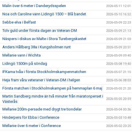
Malin över 6 meter i Danderydsspelen
2026-05-11 12:01
Noa och Caroline vann Lidingö 1500 – Blå bandet
2026-05-10 16:52
Sebbe elva i Belfast
2026-05-09 22:23
Tolv guld under första dagen av Veteran-DM
2026-05-09 21:13
Näspers i diskus av Malte i Stora Turebergskastet
2026-05-09 21:03
Anders Hållberg 38a i Kungsholmen runt
2026-05-09 20:51
Mellanie vann i Wichita
2026-05-09 09:40
Lidingö 1500m på söndag
2026-05-08 19:40
IFKarna tvåa i första Stockholmskampenmatchen
2026-05-07 21:15
Heja fram våra veteraner i Veteran-DM i helgen
2026-05-06 08:03
Första matchen i Stockholmskampen på hemmaplan 6 maj
2026-05-05 21:20
Martin Sandberg mindre än två minuter från maratonperset i
2026-05-05 20:59
Västerås
Mellanie 200m-persade med drygt tre tiondelar
2026-05-04 00:36
Hinderpers för Ebba i Conference
2026-05-03 10:48
Mellanie över 6 meter i Conference
2026-05-02 23:25