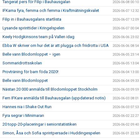
Tangerat pers för Filip i Bauhausgalan
2026-06-08 00:10
IFKarna fyra, femma och femma i Kraftmätningskvalet
2026-06-07 12:32
Filip in i Bauhausgalans startlista
2026-06-07 12:09
Lysande sprinttider i Kringelspelen
2026-06-07 00:04
Keely Hodgkinsons team på Vallen idag
2026-06-06 23:02
Ebba W skriver om hur det är att plugga och friidrotta i USA
2026-06-06 08:54
Belle vann Blodomloppet – igen
2026-06-05 23:14
Sommaridrottsskolan
2026-06-05 13:04
Provträning för barn föda 2020!
2026-06-04 13:00
Belle vann Blodomloppet
2026-06-04 09:33
Nästan 20 000 anmälda till Blodomloppet Stockholm
2026-06-03 09:59
Fem IFKare anmälda till Bauhausgalan (uppdaterad notis)
2026-06-03 08:01
Hannes nia i Shake Out Run
2026-06-03 07:53
Fyra segrar i Minimaran
2026-06-02 22:27
20 topp-20-placeringar i seniorstatistiken
2026-06-02 09:40
Simon, Åsa och Sofia sprintpersade i Huddingespelen
2026-06-01 22:53