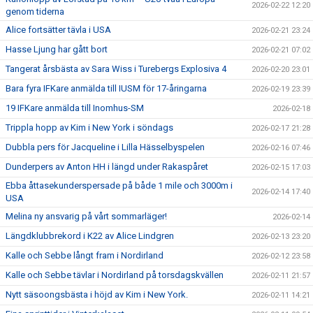
2026-02-22 12:20
genom tiderna
Alice fortsätter tävla i USA
2026-02-21 23:24
Hasse Ljung har gått bort
2026-02-21 07:02
Tangerat årsbästa av Sara Wiss i Turebergs Explosiva 4
2026-02-20 23:01
Bara fyra IFKare anmälda till IUSM för 17-åringarna
2026-02-19 23:39
19 IFKare anmälda till Inomhus-SM
2026-02-18
Trippla hopp av Kim i New York i söndags
2026-02-17 21:28
Dubbla pers för Jacqueline i Lilla Hässelbyspelen
2026-02-16 07:46
Dunderpers av Anton HH i längd under Rakaspåret
2026-02-15 17:03
Ebba åttasekunderspersade på både 1 mile och 3000m i
2026-02-14 17:40
USA
Melina ny ansvarig på vårt sommarläger!
2026-02-14
Längdklubbrekord i K22 av Alice Lindgren
2026-02-13 23:20
Kalle och Sebbe långt fram i Nordirland
2026-02-12 23:58
Kalle och Sebbe tävlar i Nordirland på torsdagskvällen
2026-02-11 21:57
Nytt säsoongsbästa i höjd av Kim i New York.
2026-02-11 14:21