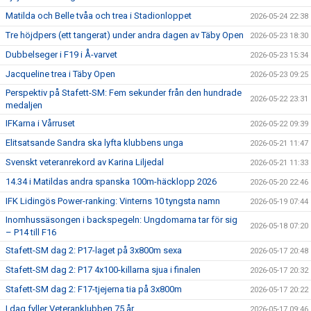
Matilda och Belle tvåa och trea i Stadionloppet
2026-05-24 22:38
Tre höjdpers (ett tangerat) under andra dagen av Täby Open
2026-05-23 18:30
Dubbelseger i F19 i Å-varvet
2026-05-23 15:34
Jacqueline trea i Täby Open
2026-05-23 09:25
Perspektiv på Stafett-SM: Fem sekunder från den hundrade
2026-05-22 23:31
medaljen
IFKarna i Vårruset
2026-05-22 09:39
Elitsatsande Sandra ska lyfta klubbens unga
2026-05-21 11:47
Svenskt veteranrekord av Karina Liljedal
2026-05-21 11:33
14.34 i Matildas andra spanska 100m-häcklopp 2026
2026-05-20 22:46
IFK Lidingös Power-ranking: Vinterns 10 tyngsta namn
2026-05-19 07:44
Inomhussäsongen i backspegeln: Ungdomarna tar för sig
2026-05-18 07:20
– P14 till F16
Stafett-SM dag 2: P17-laget på 3x800m sexa
2026-05-17 20:48
Stafett-SM dag 2: P17 4x100-killarna sjua i finalen
2026-05-17 20:32
Stafett-SM dag 2: F17-tjejerna tia på 3x800m
2026-05-17 20:22
I dag fyller Veteranklubben 75 år
2026-05-17 09:46