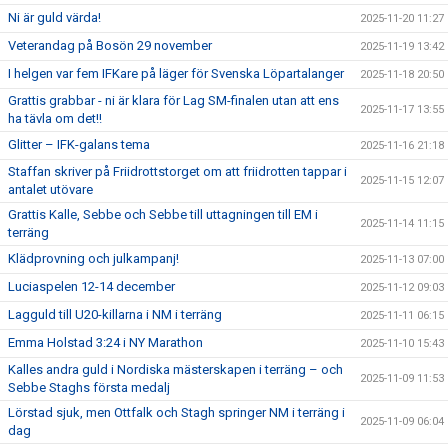
Ni är guld värda!
2025-11-20 11:27
Veterandag på Bosön 29 november
2025-11-19 13:42
I helgen var fem IFKare på läger för Svenska Löpartalanger
2025-11-18 20:50
Grattis grabbar - ni är klara för Lag SM-finalen utan att ens
2025-11-17 13:55
ha tävla om det!!
Glitter – IFK-galans tema
2025-11-16 21:18
Staffan skriver på Friidrottstorget om att friidrotten tappar i
2025-11-15 12:07
antalet utövare
Grattis Kalle, Sebbe och Sebbe till uttagningen till EM i
2025-11-14 11:15
terräng
Klädprovning och julkampanj!
2025-11-13 07:00
Luciaspelen 12-14 december
2025-11-12 09:03
Lagguld till U20-killarna i NM i terräng
2025-11-11 06:15
Emma Holstad 3:24 i NY Marathon
2025-11-10 15:43
Kalles andra guld i Nordiska mästerskapen i terräng – och
2025-11-09 11:53
Sebbe Staghs första medalj
Lörstad sjuk, men Ottfalk och Stagh springer NM i terräng i
2025-11-09 06:04
dag