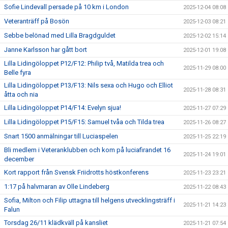
Sofie Lindevall persade på 10 km i London
2025-12-04 08:08
Veteranträff på Bosön
2025-12-03 08:21
Sebbe belönad med Lilla Bragdguldet
2025-12-02 15:14
Janne Karlsson har gått bort
2025-12-01 19:08
Lilla Lidingöloppet P12/F12: Philip två, Matilda trea och
2025-11-29 08:00
Belle fyra
Lilla Lidingöloppet P13/F13: Nils sexa och Hugo och Elliot
2025-11-28 08:31
åtta och nia
Lilla Lidingöloppet P14/F14: Evelyn sjua!
2025-11-27 07:29
Lilla Lidingöloppet P15/F15: Samuel tvåa och Tilda trea
2025-11-26 08:27
Snart 1500 anmälningar till Luciaspelen
2025-11-25 22:19
Bli medlem i Veteranklubben och kom på luciafirandet 16
2025-11-24 19:01
december
Kort rapport från Svensk Friidrotts höstkonferens
2025-11-23 23:21
1:17 på halvmaran av Olle Lindeberg
2025-11-22 08:43
Sofia, Milton och Filip uttagna till helgens utvecklingsträff i
2025-11-21 14:23
Falun
Torsdag 26/11 klädkväll på kansliet
2025-11-21 07:54