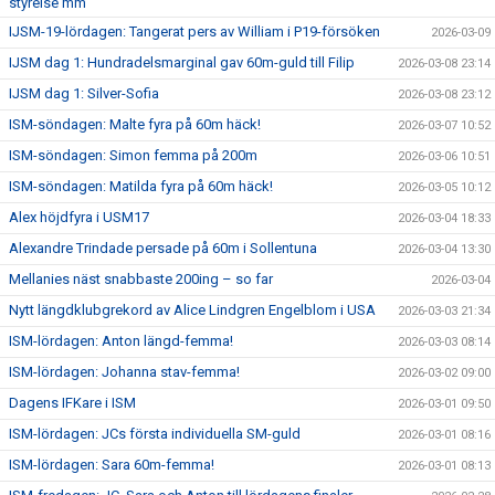
styrelse mm
IJSM-19-lördagen: Tangerat pers av William i P19-försöken
2026-03-09
IJSM dag 1: Hundradelsmarginal gav 60m-guld till Filip
2026-03-08 23:14
IJSM dag 1: Silver-Sofia
2026-03-08 23:12
ISM-söndagen: Malte fyra på 60m häck!
2026-03-07 10:52
ISM-söndagen: Simon femma på 200m
2026-03-06 10:51
ISM-söndagen: Matilda fyra på 60m häck!
2026-03-05 10:12
Alex höjdfyra i USM17
2026-03-04 18:33
Alexandre Trindade persade på 60m i Sollentuna
2026-03-04 13:30
Mellanies näst snabbaste 200ing – so far
2026-03-04
Nytt längdklubgrekord av Alice Lindgren Engelblom i USA
2026-03-03 21:34
ISM-lördagen: Anton längd-femma!
2026-03-03 08:14
ISM-lördagen: Johanna stav-femma!
2026-03-02 09:00
Dagens IFKare i ISM
2026-03-01 09:50
ISM-lördagen: JCs första individuella SM-guld
2026-03-01 08:16
ISM-lördagen: Sara 60m-femma!
2026-03-01 08:13