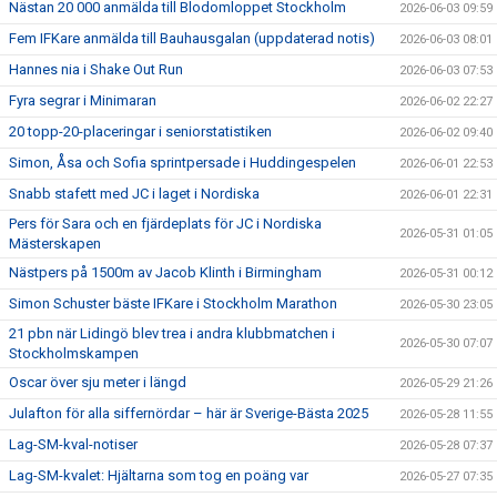
Nästan 20 000 anmälda till Blodomloppet Stockholm
2026-06-03 09:59
Fem IFKare anmälda till Bauhausgalan (uppdaterad notis)
2026-06-03 08:01
Hannes nia i Shake Out Run
2026-06-03 07:53
Fyra segrar i Minimaran
2026-06-02 22:27
20 topp-20-placeringar i seniorstatistiken
2026-06-02 09:40
Simon, Åsa och Sofia sprintpersade i Huddingespelen
2026-06-01 22:53
Snabb stafett med JC i laget i Nordiska
2026-06-01 22:31
Pers för Sara och en fjärdeplats för JC i Nordiska
2026-05-31 01:05
Mästerskapen
Nästpers på 1500m av Jacob Klinth i Birmingham
2026-05-31 00:12
Simon Schuster bäste IFKare i Stockholm Marathon
2026-05-30 23:05
21 pbn när Lidingö blev trea i andra klubbmatchen i
2026-05-30 07:07
Stockholmskampen
Oscar över sju meter i längd
2026-05-29 21:26
Julafton för alla siffernördar – här är Sverige-Bästa 2025
2026-05-28 11:55
Lag-SM-kval-notiser
2026-05-28 07:37
Lag-SM-kvalet: Hjältarna som tog en poäng var
2026-05-27 07:35