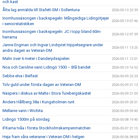
och kast
Åtta lag anmälda till Stafett-SM i Sollentuna
2026-05-13 22:39
Inomhussäsongen i backspegeln: Mångsidiga Lidingötjejer
2026-05-13 07:46
i seniorstatistiken
Inomhussäsongen i backspegeln: JC i topp bland 60m-
2026-05-12 07:39
herrarna
Janne Engman och Ingvar Lindqvist trippelsegrare under
2026-05-11 13:25
andra dagen av Veteran-DM
Malin över 6 meter i Danderydsspelen
2026-05-11 12:01
Noa och Caroline vann Lidingö 1500 – Blå bandet
2026-05-10 16:52
Sebbe elva i Belfast
2026-05-09 22:23
Tolv guld under första dagen av Veteran-DM
2026-05-09 21:13
Näspers i diskus av Malte i Stora Turebergskastet
2026-05-09 21:03
Anders Hållberg 38a i Kungsholmen runt
2026-05-09 20:51
Mellanie vann i Wichita
2026-05-09 09:40
Lidingö 1500m på söndag
2026-05-08 19:40
IFKarna tvåa i första Stockholmskampenmatchen
2026-05-07 21:15
Heja fram våra veteraner i Veteran-DM i helgen
2026-05-06 08:03