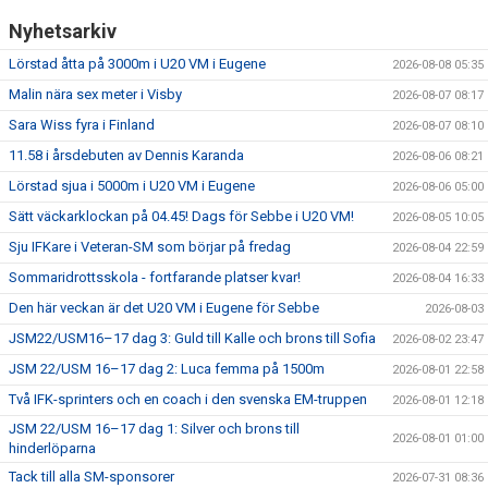
Nyhetsarkiv
Lörstad åtta på 3000m i U20 VM i Eugene
2026-08-08 05:35
Malin nära sex meter i Visby
2026-08-07 08:17
Sara Wiss fyra i Finland
2026-08-07 08:10
11.58 i årsdebuten av Dennis Karanda
2026-08-06 08:21
Lörstad sjua i 5000m i U20 VM i Eugene
2026-08-06 05:00
Sätt väckarklockan på 04.45! Dags för Sebbe i U20 VM!
2026-08-05 10:05
Sju IFKare i Veteran-SM som börjar på fredag
2026-08-04 22:59
Sommaridrottsskola - fortfarande platser kvar!
2026-08-04 16:33
Den här veckan är det U20 VM i Eugene för Sebbe
2026-08-03
JSM22/USM16–17 dag 3: Guld till Kalle och brons till Sofia
2026-08-02 23:47
JSM 22/USM 16–17 dag 2: Luca femma på 1500m
2026-08-01 22:58
Två IFK-sprinters och en coach i den svenska EM-truppen
2026-08-01 12:18
JSM 22/USM 16–17 dag 1: Silver och brons till
2026-08-01 01:00
hinderlöparna
Tack till alla SM-sponsorer
2026-07-31 08:36