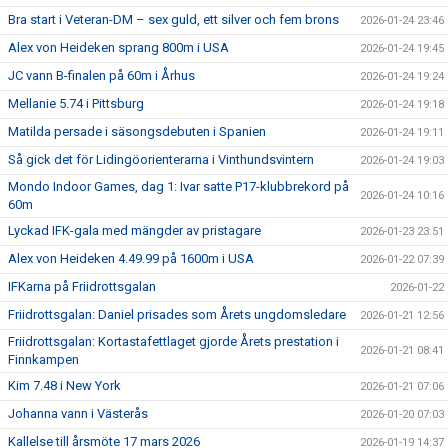
Bra start i Veteran-DM – sex guld, ett silver och fem brons
2026-01-24 23:46
Alex von Heideken sprang 800m i USA
2026-01-24 19:45
JC vann B-finalen på 60m i Århus
2026-01-24 19:24
Mellanie 5.74 i Pittsburg
2026-01-24 19:18
Matilda persade i säsongsdebuten i Spanien
2026-01-24 19:11
Så gick det för Lidingöorienterarna i Vinthundsvintern
2026-01-24 19:03
Mondo Indoor Games, dag 1: Ivar satte P17-klubbrekord på
2026-01-24 10:16
60m
Lyckad IFK-gala med mängder av pristagare
2026-01-23 23:51
Alex von Heideken 4.49.99 på 1600m i USA
2026-01-22 07:39
IFKarna på Friidrottsgalan
2026-01-22
Friidrottsgalan: Daniel prisades som Årets ungdomsledare
2026-01-21 12:56
Friidrottsgalan: Kortastafettlaget gjorde Årets prestation i
2026-01-21 08:41
Finnkampen
Kim 7.48 i New York
2026-01-21 07:06
Johanna vann i Västerås
2026-01-20 07:03
Kallelse till årsmöte 17 mars 2026
2026-01-19 14:37