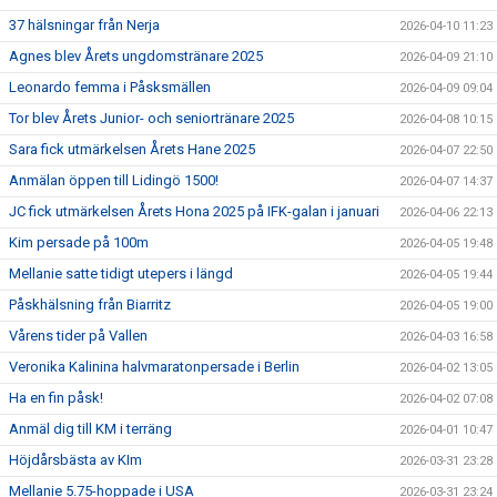
37 hälsningar från Nerja
2026-04-10 11:23
Agnes blev Årets ungdomstränare 2025
2026-04-09 21:10
Leonardo femma i Påsksmällen
2026-04-09 09:04
Tor blev Årets Junior- och seniortränare 2025
2026-04-08 10:15
Sara fick utmärkelsen Årets Hane 2025
2026-04-07 22:50
Anmälan öppen till Lidingö 1500!
2026-04-07 14:37
JC fick utmärkelsen Årets Hona 2025 på IFK-galan i januari
2026-04-06 22:13
Kim persade på 100m
2026-04-05 19:48
Mellanie satte tidigt utepers i längd
2026-04-05 19:44
Påskhälsning från Biarritz
2026-04-05 19:00
Vårens tider på Vallen
2026-04-03 16:58
Veronika Kalinina halvmaratonpersade i Berlin
2026-04-02 13:05
Ha en fin påsk!
2026-04-02 07:08
Anmäl dig till KM i terräng
2026-04-01 10:47
Höjdårsbästa av KIm
2026-03-31 23:28
Mellanie 5.75-hoppade i USA
2026-03-31 23:24