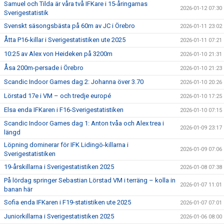
Samuel och Tilda är våra två IFKare i 15-åringarnas
2026-01-12 07:30
Sverigestatistik
Svenskt säsongsbästa på 60m av JC i Örebro
2026-01-11 23:02
Åtta P16-killar i Sverigestatistiken ute 2025
2026-01-11 07:21
10:25 av Alex von Heideken på 3200m
2026-01-10 21:31
Åsa 200m-persade i Örebro
2026-01-10 21:23
Scandic Indoor Games dag 2: Johanna över 3.70
2026-01-10 20:26
Lörstad 17e i VM – och tredje europé
2026-01-10 17:25
Elsa enda IFKaren i F16-Sverigestatistiken
2026-01-10 07:15
Scandic Indoor Games dag 1: Anton tvåa och Alex trea i
2026-01-09 23:17
längd
Löpning dominerar för IFK Lidingö-killarna i
2026-01-09 07:06
Sverigestatistiken
19-årskillarna i Sverigestatistiken 2025
2026-01-08 07:38
På lördag springer Sebastian Lörstad VM i terräng – kolla in
2026-01-07 11:01
banan här
Sofia enda IFKaren i F19-statistiken ute 2025
2026-01-07 07:01
Juniorkillarna i Sverigestatistiken 2025
2026-01-06 08:00