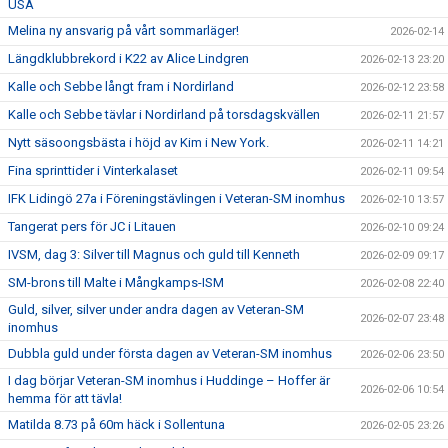
USA
Melina ny ansvarig på vårt sommarläger!
2026-02-14
Längdklubbrekord i K22 av Alice Lindgren
2026-02-13 23:20
Kalle och Sebbe långt fram i Nordirland
2026-02-12 23:58
Kalle och Sebbe tävlar i Nordirland på torsdagskvällen
2026-02-11 21:57
Nytt säsoongsbästa i höjd av Kim i New York.
2026-02-11 14:21
Fina sprinttider i Vinterkalaset
2026-02-11 09:54
IFK Lidingö 27a i Föreningstävlingen i Veteran-SM inomhus
2026-02-10 13:57
Tangerat pers för JC i Litauen
2026-02-10 09:24
IVSM, dag 3: Silver till Magnus och guld till Kenneth
2026-02-09 09:17
SM-brons till Malte i Mångkamps-ISM
2026-02-08 22:40
Guld, silver, silver under andra dagen av Veteran-SM
2026-02-07 23:48
inomhus
Dubbla guld under första dagen av Veteran-SM inomhus
2026-02-06 23:50
I dag börjar Veteran-SM inomhus i Huddinge – Hoffer är
2026-02-06 10:54
hemma för att tävla!
Matilda 8.73 på 60m häck i Sollentuna
2026-02-05 23:26