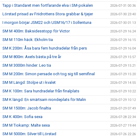
Tapp i Standaret men fortfarande elva i SM-pokalen
2026-07-31 00:36
Lörstad prisad av Friidrottens Stora grabbar & tjejer
2026-07-30 23:40
I morgon börjar JSM22 och USM16/17 i Sollentuna
2026-07-30 01:13
SM M 400m: Baksidesstopp för Victor
2026-07-29 16:24
SM M 110m häck: Ekholm tia
2026-07-29 16:15
SM K 200m: Åsa bara fem hundradelar från pers
2026-07-29 16:04
SM M 800m: Axels bästa på tre år
2026-07-29 15:57
SM M 3000m hinder: Leo tia
2026-07-29 15:21
SM M 200m: Simon persade och tog sig till semifinal
2026-07-29 15:20
SM M Längd: Stolpe ut i kvalet
2026-07-29 14:55
SM K 100m: Sara hundradelar från finalplats
2026-07-29 10:22
SM K längd: En smärtsam niondeplats för Malin
2026-07-29 10:12
SM M 1500m: Jacob finaltia
2026-07-29 07:49
SM K 400m: Sofia sexa
2026-07-28 22:34
SM M Tiokamp: Malte sexa
2026-07-27 19:44
SM M 5000m: Silver till Lörstad
2026-07-26 22:26