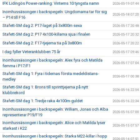
IFK Lidingös Power-ranking: Vinterns 10 tyngsta namn
2026-05-19 07:44
Inomhussäsongen i backspegeln: Ungdomarna tar för sig
2026-05-18 07:20
– P14 till F16
Stafett-SM dag 2: P17-laget på 3x800m sexa
2026-05-17 20:48
Stafett-SM dag 2: P17 4x100-killarna sjua i finalen
2026-05-17 20:32
Stafett-SM dag 2: F17-tjejerna tia på 3x800m
2026-05-17 20:22
I dag fyller Veteranklubben 75 år
2026-05-17 09:46
Inomhussäsongen i backspegeln: Alex fyra och Matilda
2026-05-17 07:04
femma i P17/F1
Stafett-SM dag 1: Fyra i tidernas första medeldistans-
2026-05-17 00:38
medley
Stafett-SM dag 1: Brons till sprinttjejerna på nytt
2026-05-16 22:54
klubbrekord
Stafett-SM dag 1: Tredje raka 4x100m-guldet
2026-05-16 22:34
Inomhussäsongen i backspegeln: William, Jonas och Alba
2026-05-16 07:00
representerar P19/F19
Inomhussäsongen i backspegeln: Alice och Matilda lyser
2026-05-15 07:57
starkast i K22
Inomhussäsongen i backspegeln: Starka M22-killar i hopp
2026-05-14 07:51