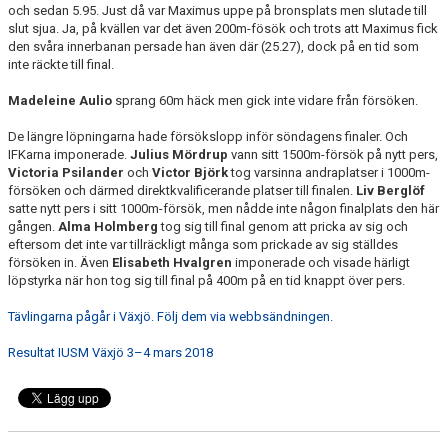
och sedan 5.95. Just då var Maximus uppe på bronsplats men slutade till
slut sjua. Ja, på kvällen var det även 200m-fösök och trots att Maximus fick
den svåra innerbanan persade han även där (25.27), dock på en tid som
inte räckte till final.
Madeleine Aulio
sprang 60m häck men gick inte vidare från försöken.
De längre löpningarna hade försökslopp inför söndagens finaler. Och
IFKarna imponerade.
Julius Mördrup
vann sitt 1500m-försök på nytt pers,
Victoria Psilander
och
Victor Björk
tog varsinna andraplatser i 1000m-
försöken och därmed direktkvalificerande platser till finalen.
Liv Berglöf
satte nytt pers i sitt 1000m-försök, men nådde inte någon finalplats den här
gången.
Alma Holmberg
tog sig till final genom att pricka av sig och
eftersom det inte var tillräckligt många som prickade av sig ställdes
försöken in. Även
Elisabeth Hvalgren
imponerade och visade härligt
löpstyrka när hon tog sig till final på 400m på en tid knappt över pers.
Tävlingarna pågår i Växjö. Följ dem via webbsändningen.
Resultat IUSM Växjö 3–4 mars 2018