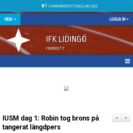
SOMMARIDROTTSSKOLAN 2026
HEM
LOGGA IN
IFK LIDINGÖ
FRIIDROTT
NYHETER
DOKUMENT
IUSM dag 1: Robin tog brons på
<
>
tangerat längdpers