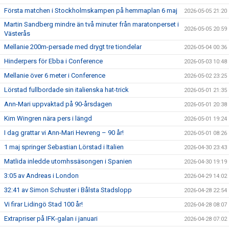
Första matchen i Stockholmskampen på hemmaplan 6 maj
2026-05-05 21:20
Martin Sandberg mindre än två minuter från maratonperset i
2026-05-05 20:59
Västerås
Mellanie 200m-persade med drygt tre tiondelar
2026-05-04 00:36
Hinderpers för Ebba i Conference
2026-05-03 10:48
Mellanie över 6 meter i Conference
2026-05-02 23:25
Lörstad fullbordade sin italienska hat-trick
2026-05-01 21:35
Ann-Mari uppvaktad på 90-årsdagen
2026-05-01 20:38
Kim Wingren nära pers i längd
2026-05-01 19:24
I dag grattar vi Ann-Mari Hevreng – 90 år!
2026-05-01 08:26
1 maj springer Sebastian Lörstad i Italien
2026-04-30 23:43
Matlida inledde utomhssäsongen i Spanien
2026-04-30 19:19
3:05 av Andreas i London
2026-04-29 14:02
32:41 av Simon Schuster i Bålsta Stadslopp
2026-04-28 22:54
Vi firar Lidingö Stad 100 år!
2026-04-28 08:07
Extrapriser på IFK-galan i januari
2026-04-28 07:02