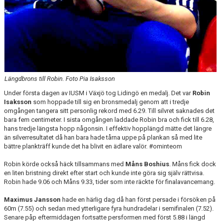
Längdbrons till Robin. Foto Pia Isaksson
Under första dagen av IUSM i Växjö tog Lidingö en medalj. Det var
Robin
Isaksson
som hoppade till sig en bronsmedalj genom att i tredje
omgången tangera sitt personlig rekord med 6.29. Till silvret saknades det
bara fem centimeter. I sista omgången laddade Robin bra och fick till 6.28,
hans tredje längsta hopp någonsin. I effektiv hopplängd mätte det längre
än silverresultatet då han bara hade tårna uppe på plankan så med lite
bättre plankträff kunde det ha blivit en ädlare valör. #ominteom
Robin körde också häck tillsammans med
Måns Boshius
. Måns fick dock
en liten bristning direkt efter start och kunde inte göra sig själv rättvisa.
Robin hade 9.06 och Måns 9.33, tider som inte räckte för finalavancemang.
Maximus Jansson
hade en härlig dag då han först persade i försöken på
60m (7.55) och sedan med ytterligare fyra hundradelar i semifinalen (7.52).
Senare påp eftermiddagen fortsatte persformen med först 5.88 i längd