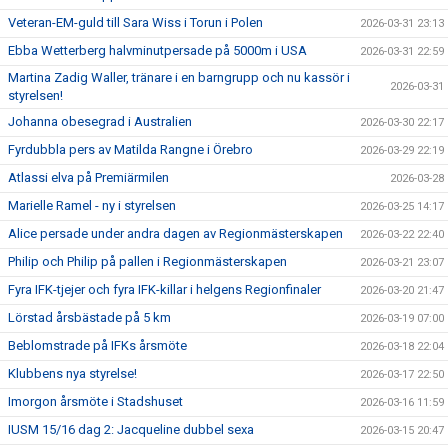
Veteran-EM-guld till Sara Wiss i Torun i Polen
2026-03-31 23:13
Ebba Wetterberg halvminutpersade på 5000m i USA
2026-03-31 22:59
Martina Zadig Waller, tränare i en barngrupp och nu kassör i
2026-03-31
styrelsen!
Johanna obesegrad i Australien
2026-03-30 22:17
Fyrdubbla pers av Matilda Rangne i Örebro
2026-03-29 22:19
Atlassi elva på Premiärmilen
2026-03-28
Marielle Ramel - ny i styrelsen
2026-03-25 14:17
Alice persade under andra dagen av Regionmästerskapen
2026-03-22 22:40
Philip och Philip på pallen i Regionmästerskapen
2026-03-21 23:07
Fyra IFK-tjejer och fyra IFK-killar i helgens Regionfinaler
2026-03-20 21:47
Lörstad årsbästade på 5 km
2026-03-19 07:00
Beblomstrade på IFKs årsmöte
2026-03-18 22:04
Klubbens nya styrelse!
2026-03-17 22:50
Imorgon årsmöte i Stadshuset
2026-03-16 11:59
IUSM 15/16 dag 2: Jacqueline dubbel sexa
2026-03-15 20:47