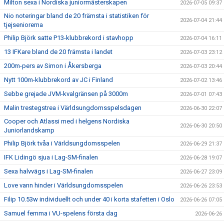
Milton sexa i Nordiska juniormästerskapen
2026-07-05 09:37
Nio noteringar bland de 20 främsta i statistiken för
2026-07-04 21:44
tjejseniorerna
Philip Björk satte P13-klubbrekord i stavhopp
2026-07-04 16:11
13 IFKare bland de 20 främsta i landet
2026-07-03 23:12
200m-pers av Simon i Åkersberga
2026-07-03 20:44
Nytt 100m-klubbrekord av JC i Finland
2026-07-02 13:46
Sebbe grejade JVM-kvalgränsen på 3000m
2026-07-01 07:43
Malin trestegstrea i Världsungdomsspelsdagen
2026-06-30 22:07
Cooper och Atlassi med i helgens Nordiska
2026-06-30 20:50
Juniorlandskamp
Philip Björk tvåa i Världsungdomsspelen
2026-06-29 21:37
IFK Lidingö sjua i Lag-SM-finalen
2026-06-28 19:07
Sexa halvvägs i Lag-SM-finalen
2026-06-27 23:09
Love vann hinder i Världsungdomsspelen
2026-06-26 23:53
Filip 10.53w individuellt och under 40 i korta stafetten i Oslo
2026-06-26 07:05
Samuel femma i VU-spelens första dag
2026-06-26