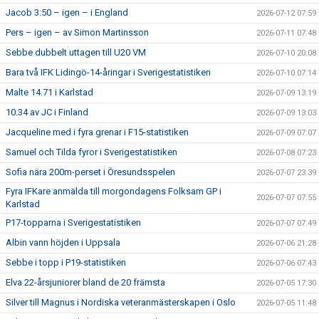
Jacob 3:50 – igen – i England
2026-07-12 07:59
Pers – igen – av Simon Martinsson
2026-07-11 07:48
Sebbe dubbelt uttagen till U20 VM
2026-07-10 20:08
Bara två IFK Lidingö-14-åringar i Sverigestatistiken
2026-07-10 07:14
Malte 14.71 i Karlstad
2026-07-09 13:19
10.34 av JC i Finland
2026-07-09 13:03
Jacqueline med i fyra grenar i F15-statistiken
2026-07-09 07:07
Samuel och Tilda fyror i Sverigestatistiken
2026-07-08 07:23
Sofia nära 200m-perset i Öresundsspelen
2026-07-07 23:39
Fyra IFKare anmälda till morgondagens Folksam GP i
2026-07-07 07:55
Karlstad
P17-topparna i Sverigestatistiken
2026-07-07 07:49
Albin vann höjden i Uppsala
2026-07-06 21:28
Sebbe i topp i P19-statistiken
2026-07-06 07:43
Elva 22-årsjuniorer bland de 20 främsta
2026-07-05 17:30
Silver till Magnus i Nordiska veteranmästerskapen i Oslo
2026-07-05 11:48