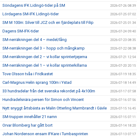
Söndagens IFK Lidingö-tider på SM
2026-07-26 08:39
Lördagens SM-IFK Lidingö-tider
2026-07-25 07:02
SM M 100m: Silver till JCZ och en fjärdeplats till Filip
2026-07-25 01:34
Dagens SM-IFK-tider
2026-07-24 09:40
SM-nerräkningen del 4 – medel/lång
2026-07-23 08:35
SM-nerräkningen del 3 – hopp och mångkamp
2026-07-22 08:38
SM-nerräkningen del 2 – vi kollar sprintertjejerna
2026-07-21 12:54
SM-nerräkningen del 1 – vi kollar sprinterkillarna
2026-07-20 20:15
Tove Olsson tvåa i Fridkastet
2026-07-19 18:35
Carl-Magnus Helin sprang 100m i Ystad
2026-07-18 14:49
33 hundradelar från det svenska rekordet på 4x100m
2026-07-17 07:58
Hundradelsnära persen för Simon och Vincent
2026-07-16 07:56
Nytt snyggt årtsbästa av Malin Otterling Marmbrandt i Gävle
2026-07-15 16:45
SM-truppen innehåller 21 namn
2026-07-15 07:11
Orvar Blomberg har gått bort
2026-07-14 18:20
Johan Nordenson ensam IFKare i Tumbasprinten
2026-07-13 07:17