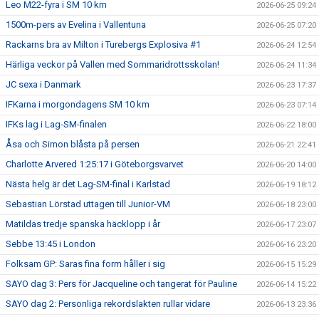
Leo M22-fyra i SM 10 km
2026-06-25 09:24
1500m-pers av Evelina i Vallentuna
2026-06-25 07:20
Rackarns bra av Milton i Turebergs Explosiva #1
2026-06-24 12:54
Härliga veckor på Vallen med Sommaridrottsskolan!
2026-06-24 11:34
JC sexa i Danmark
2026-06-23 17:37
IFKarna i morgondagens SM 10 km
2026-06-23 07:14
IFKs lag i Lag-SM-finalen
2026-06-22 18:00
Åsa och Simon blåsta på persen
2026-06-21 22:41
Charlotte Arvered 1:25:17 i Göteborgsvarvet
2026-06-20 14:00
Nästa helg är det Lag-SM-final i Karlstad
2026-06-19 18:12
Sebastian Lörstad uttagen till Junior-VM
2026-06-18 23:00
Matildas tredje spanska häcklopp i år
2026-06-17 23:07
Sebbe 13:45 i London
2026-06-16 23:20
Folksam GP: Saras fina form håller i sig
2026-06-15 15:29
SAYO dag 3: Pers för Jacqueline och tangerat för Pauline
2026-06-14 15:22
SAYO dag 2: Personliga rekordslakten rullar vidare
2026-06-13 23:36