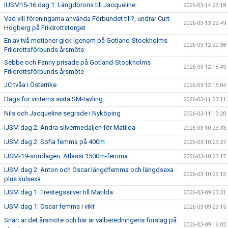
IUSM15-16 dag 1: Längdbrons till Jacqueline
2026-03-14 23:18
Vad vill föreningarna använda Förbundet till?, undrar Curt
2026-03-13 22:49
Högberg på Friidrottstorget
En av två motioner gick igenom på Gotland-Stockholms
2026-03-12 20:38
Friidrottsförbunds årsmöte
Sebbe och Fanny prisade på Gotland-Stockholms
2026-03-12 18:49
Friidrottsförbunds årsmöte
JC tvåa i Österrike
2026-03-12 15:04
Dags för vinterns sista SM-tävling
2026-03-11 23:11
Nils och Jacqueline segrade i Nyköping
2026-03-11 13:20
IJSM dag 2: Andra silvermedaljen för Matilda
2026-03-10 23:33
IJSM dag 2: Sofia femma på 400m
2026-03-10 23:27
IJSM-19-söndagen: Atlassi 1500m-femma
2026-03-10 23:17
IJSM dag 2: Anton och Oscar längdfemma och längdsexa
2026-03-10 23:15
plus kulsexa
IJSM dag 1: Trestegssilver till Matilda
2026-03-09 23:31
IJSM dag 1: Oscar femma i vikt
2026-03-09 23:15
Snart är det årsmöte och här är valberedningens förslag på
2026-03-09 16:02