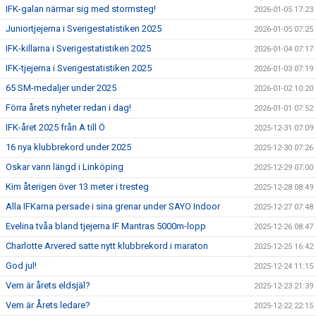
IFK-galan närmar sig med stormsteg!
2026-01-05 17:23
Juniortjejerna i Sverigestatistiken 2025
2026-01-05 07:25
IFK-killarna i Sverigestatistiken 2025
2026-01-04 07:17
IFK-tjejerna i Sverigestatistiken 2025
2026-01-03 07:19
65 SM-medaljer under 2025
2026-01-02 10:20
Förra årets nyheter redan i dag!
2026-01-01 07:52
IFK-året 2025 från A till Ö
2025-12-31 07:09
16 nya klubbrekord under 2025
2025-12-30 07:26
Oskar vann längd i Linköping
2025-12-29 07:00
Kim återigen över 13 meter i tresteg
2025-12-28 08:49
Alla IFKarna persade i sina grenar under SAYO Indoor
2025-12-27 07:48
Evelina tvåa bland tjejerna IF Mantras 5000m-lopp
2025-12-26 08:47
Charlotte Arvered satte nytt klubbrekord i maraton
2025-12-25 16:42
God jul!
2025-12-24 11:15
Vem är årets eldsjäl?
2025-12-23 21:39
Vem är Årets ledare?
2025-12-22 22:15