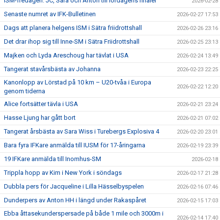
ISM-fredagen: JC, Sara och Anton till lördagens finaler
2026-02-28
Senaste numret av IFK-Bulletinen
2026-02-27 17:53
Dags att planera helgens ISM i Sätra friidrottshall
2026-02-26 23:16
Det drar ihop sig till Inne-SM i Sätra Friidrottshall
2026-02-25 23:13
Majken och Lyda Areschoug har tävlat i USA
2026-02-24 13:49
Tangerat stavårsbästa av Johanna
2026-02-23 22:25
Kanonlopp av Lörstad på 10 km – U20-tvåa i Europa
2026-02-22 12:20
genom tiderna
Alice fortsätter tävla i USA
2026-02-21 23:24
Hasse Ljung har gått bort
2026-02-21 07:02
Tangerat årsbästa av Sara Wiss i Turebergs Explosiva 4
2026-02-20 23:01
Bara fyra IFKare anmälda till IUSM för 17-åringarna
2026-02-19 23:39
19 IFKare anmälda till Inomhus-SM
2026-02-18
Trippla hopp av Kim i New York i söndags
2026-02-17 21:28
Dubbla pers för Jacqueline i Lilla Hässelbyspelen
2026-02-16 07:46
Dunderpers av Anton HH i längd under Rakaspåret
2026-02-15 17:03
Ebba åttasekunderspersade på både 1 mile och 3000m i
2026-02-14 17:40