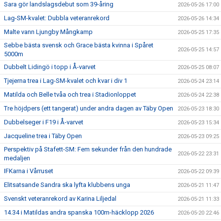
Sara gör landslagsdebut som 39-åring
2026-05-26 17:00
Lag-SM-kvalet: Dubbla veteranrekord
2026-05-26 14:34
Malte vann Ljungby Mångkamp
2026-05-25 17:35
Sebbe bästa svensk och Grace bästa kvinna i Spåret
2026-05-25 14:57
5000m
Dubbelt Lidingö i topp i Å-varvet
2026-05-25 08:07
Tjejerna trea i Lag-SM-kvalet och kvar i div 1
2026-05-24 23:14
Matilda och Belle tvåa och trea i Stadionloppet
2026-05-24 22:38
Tre höjdpers (ett tangerat) under andra dagen av Täby Open
2026-05-23 18:30
Dubbelseger i F19 i Å-varvet
2026-05-23 15:34
Jacqueline trea i Täby Open
2026-05-23 09:25
Perspektiv på Stafett-SM: Fem sekunder från den hundrade
2026-05-22 23:31
medaljen
IFKarna i Vårruset
2026-05-22 09:39
Elitsatsande Sandra ska lyfta klubbens unga
2026-05-21 11:47
Svenskt veteranrekord av Karina Liljedal
2026-05-21 11:33
14.34 i Matildas andra spanska 100m-häcklopp 2026
2026-05-20 22:46