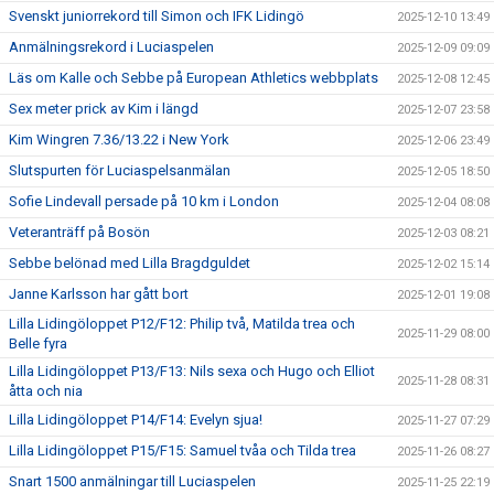
Svenskt juniorrekord till Simon och IFK Lidingö
2025-12-10 13:49
Anmälningsrekord i Luciaspelen
2025-12-09 09:09
Läs om Kalle och Sebbe på European Athletics webbplats
2025-12-08 12:45
Sex meter prick av Kim i längd
2025-12-07 23:58
Kim Wingren 7.36/13.22 i New York
2025-12-06 23:49
Slutspurten för Luciaspelsanmälan
2025-12-05 18:50
Sofie Lindevall persade på 10 km i London
2025-12-04 08:08
Veteranträff på Bosön
2025-12-03 08:21
Sebbe belönad med Lilla Bragdguldet
2025-12-02 15:14
Janne Karlsson har gått bort
2025-12-01 19:08
Lilla Lidingöloppet P12/F12: Philip två, Matilda trea och
2025-11-29 08:00
Belle fyra
Lilla Lidingöloppet P13/F13: Nils sexa och Hugo och Elliot
2025-11-28 08:31
åtta och nia
Lilla Lidingöloppet P14/F14: Evelyn sjua!
2025-11-27 07:29
Lilla Lidingöloppet P15/F15: Samuel tvåa och Tilda trea
2025-11-26 08:27
Snart 1500 anmälningar till Luciaspelen
2025-11-25 22:19