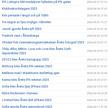
IFK Lidingös SM-medaljörer hyllades på IFK-galan
2026-04-27 07:52
Klubbrekordslagare 2025
2026-04-26 07:42
Kim persade i längd och på 100m
2026-04-25 21:05
Tre segrar av fyra möjliga i Vårmilen
2026-04-25 15:37
Jacob gjorde Årets lyft 2025
2026-04-25 07:36
Fredrick vann i Åkersberga
2026-04-24 22:59
Christer fick överraskningsutmärkelsen Årets fotograf 2025
2026-04-24 07:31
Tilda, Alba, Milton, Luca och Love blev Årets Craft-
2026-04-23 07:15
stipendiater 2025
2014:2 blev Årets barngrupp 2025
2026-04-22 07:11
Anthony blev Årets IFK-veteran 2025
2026-04-21 07:07
Mellanie med i Washburns stafettlag igen
2026-04-20 22:06
Karina blev Årets IFK-veteran 2025
2026-04-20 07:01
Sofia blev Årets (tjej-)IFKare 2025
2026-04-19 07:59
Ebba hindervann i Kansas
2026-04-18 23:29
Lörstad blev Årets (kill-)IFKare 2025
2026-04-18 07:55
Sofia gjorde Årets genombrott 2025
2026-04-17 07:50