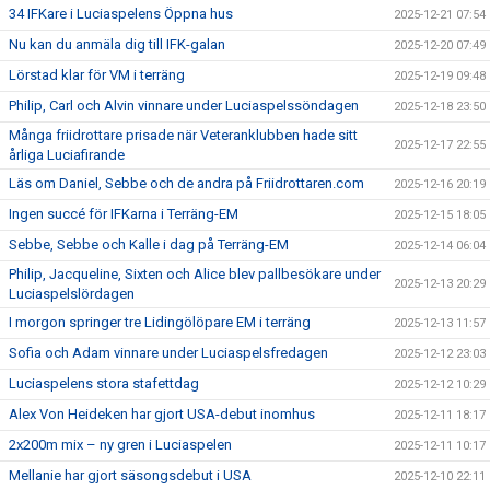
34 IFKare i Luciaspelens Öppna hus
2025-12-21 07:54
Nu kan du anmäla dig till IFK-galan
2025-12-20 07:49
Lörstad klar för VM i terräng
2025-12-19 09:48
Philip, Carl och Alvin vinnare under Luciaspelssöndagen
2025-12-18 23:50
Många friidrottare prisade när Veteranklubben hade sitt
2025-12-17 22:55
årliga Luciafirande
Läs om Daniel, Sebbe och de andra på Friidrottaren.com
2025-12-16 20:19
Ingen succé för IFKarna i Terräng-EM
2025-12-15 18:05
Sebbe, Sebbe och Kalle i dag på Terräng-EM
2025-12-14 06:04
Philip, Jacqueline, Sixten och Alice blev pallbesökare under
2025-12-13 20:29
Luciaspelslördagen
I morgon springer tre Lidingölöpare EM i terräng
2025-12-13 11:57
Sofia och Adam vinnare under Luciaspelsfredagen
2025-12-12 23:03
Luciaspelens stora stafettdag
2025-12-12 10:29
Alex Von Heideken har gjort USA-debut inomhus
2025-12-11 18:17
2x200m mix – ny gren i Luciaspelen
2025-12-11 10:17
Mellanie har gjort säsongsdebut i USA
2025-12-10 22:11