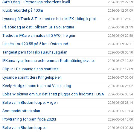
SAYO dag 1: Personliga rekordens kväll
2026-06-12 22:59
Klubbrekordet på 100m
2026-06-12 07:09
Lyssna på Track & Talk med en hel del IFK Lidingö-prat
2026-06-11 23:01
På söndag är det Folksam GP i Sollentuna
2026-06-10 21:13
Trettiotre IFKare anmälda till SAYO i helgen
2026-06-09 20:58
Linnéa Lord 20:55 på 5 km i Östersund
2026-06-09 07:11
Tangerat pers för Filip i Bauhausgalan
2026-06-08 00:10
IFKarna fyra, femma och femma i Kraftmätningskvalet
2026-06-07 12:32
Filip in i Bauhausgalans startlista
2026-06-07 12:09
Lysande sprinttider i Kringelspelen
2026-06-07 00:04
Keely Hodgkinsons team på Vallen idag
2026-06-06 23:02
Ebba W skriver om hur det är att plugga och friidrotta i USA
2026-06-06 08:54
Belle vann Blodomloppet – igen
2026-06-05 23:14
Sommaridrottsskolan
2026-06-05 13:04
Provträning för barn föda 2020!
2026-06-04 13:00
Belle vann Blodomloppet
2026-06-04 09:33