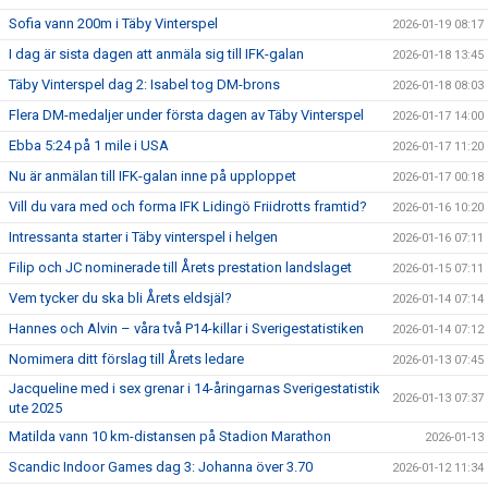
Sofia vann 200m i Täby Vinterspel
2026-01-19 08:17
I dag är sista dagen att anmäla sig till IFK-galan
2026-01-18 13:45
Täby Vinterspel dag 2: Isabel tog DM-brons
2026-01-18 08:03
Flera DM-medaljer under första dagen av Täby Vinterspel
2026-01-17 14:00
Ebba 5:24 på 1 mile i USA
2026-01-17 11:20
Nu är anmälan till IFK-galan inne på upploppet
2026-01-17 00:18
Vill du vara med och forma IFK Lidingö Friidrotts framtid?
2026-01-16 10:20
Intressanta starter i Täby vinterspel i helgen
2026-01-16 07:11
Filip och JC nominerade till Årets prestation landslaget
2026-01-15 07:11
Vem tycker du ska bli Årets eldsjäl?
2026-01-14 07:14
Hannes och Alvin – våra två P14-killar i Sverigestatistiken
2026-01-14 07:12
Nomimera ditt förslag till Årets ledare
2026-01-13 07:45
Jacqueline med i sex grenar i 14-åringarnas Sverigestatistik
2026-01-13 07:37
ute 2025
Matilda vann 10 km-distansen på Stadion Marathon
2026-01-13
Scandic Indoor Games dag 3: Johanna över 3.70
2026-01-12 11:34