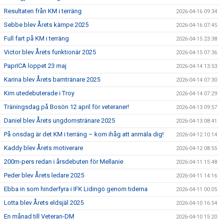
Resultaten från KM i terräng
2026-04-16 09:34
Sebbe blev Årets kämpe 2025
2026-04-16 07:45
Full fart på KM i terräng
2026-04-15 23:38
Victor blev Årets funktionär 2025
2026-04-15 07:36
PaprICA loppet 23 maj
2026-04-14 13:53
Karina blev Årets barntränare 2025
2026-04-14 07:30
Kim utedebuterade i Troy
2026-04-14 07:29
Träningsdag på Bosön 12 april för veteraner!
2026-04-13 09:57
Daniel blev Årets ungdomstränare 2025
2026-04-13 08:41
På onsdag är det KM i terräng – kom ihåg att anmäla dig!
2026-04-12 10:14
Kaddy blev Årets motiverare
2026-04-12 08:55
200m-pers redan i årsdebuten för Mellanie
2026-04-11 15:48
Peder blev Årets ledare 2025
2026-04-11 14:16
Ebba in som hinderfyra i IFK Lidingö genom tiderna
2026-04-11 00:05
Lotta blev Årets eldsjäl 2025
2026-04-10 16:54
En månad till Veteran-DM
2026-04-10 15:20