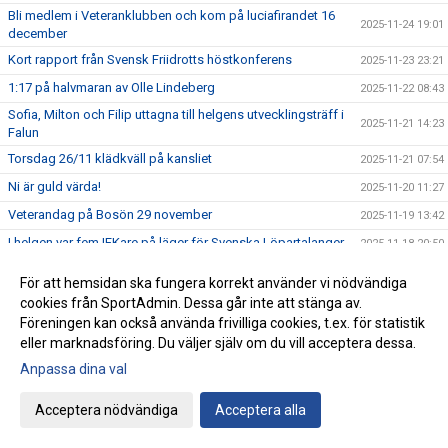
Bli medlem i Veteranklubben och kom på luciafirandet 16
2025-11-24 19:01
december
Kort rapport från Svensk Friidrotts höstkonferens
2025-11-23 23:21
1:17 på halvmaran av Olle Lindeberg
2025-11-22 08:43
Sofia, Milton och Filip uttagna till helgens utvecklingsträff i
2025-11-21 14:23
Falun
Torsdag 26/11 klädkväll på kansliet
2025-11-21 07:54
Ni är guld värda!
2025-11-20 11:27
Veterandag på Bosön 29 november
2025-11-19 13:42
I helgen var fem IFKare på läger för Svenska Löpartalanger
2025-11-18 20:50
Grattis grabbar - ni är klara för Lag SM-finalen utan att ens
2025-11-17 13:55
För att hemsidan ska fungera korrekt använder vi nödvändiga
ha tävla om det!!
cookies från SportAdmin. Dessa går inte att stänga av.
Glitter – IFK-galans tema
2025-11-16 21:18
Föreningen kan också använda frivilliga cookies, t.ex. för statistik
Staffan skriver på Friidrottstorget om att friidrotten tappar i
eller marknadsföring. Du väljer själv om du vill acceptera dessa.
2025-11-15 12:07
antalet utövare
Anpassa dina val
Grattis Kalle, Sebbe och Sebbe till uttagningen till EM i
2025-11-14 11:15
terräng
Acceptera nödvändiga
Acceptera alla
Klädprovning och julkampanj!
2025-11-13 07:00