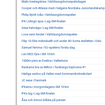
Malin trestegstrea i Världsungdomsspelsdagen
Cooper och Atlassi med i helgens Nordiska Juniorlandskamp
Philip Björk tvåa i Världsungdomsspelen
IFK Lidingö sjua i Lag-SM-finalen
Sexa halvvägs i Lag-SM-finalen
Love vann hinder i Världsungdomsspelen
Filip 10.53w individuellt och under 40 i korta stafetten i Oslo
Samuel femma i VU-spelens första dag
Leo M22-fyra i SM 10 km
1500m-pers av Evelina i Vallentuna
Rackarns bra av Milton i Turebergs Explosiva #1
Härliga veckor på Vallen med Sommaridrottsskolan!
JC sexa i Danmark
IFKarna i morgondagens SM 10 km
IFKs lag i Lag-SM-finalen
Åsa och Simon blåsta på persen