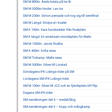
SM M 800m: Axels bästa på tre år
SM M 3000m hinder: Leo tia
SM M 200m: Simon persade och tog sig till semifinal
SM M Längd: Stolpe ut i kvalet
SM K 100m: Sara hundradelar från finalplats
SM K längd: En smärtsam niondeplats för Malin
SM M 1500m: Jacob finaltia
SM K 400m: Sofia sexa
SM M Tiokamp: Malte sexa
SM M 5000m: Silver till Lörstad
Söndagens IFK Lidingö-tider på SM
Lördagens SM-IFK Lidingö-tider
SM M 100m: Silver till JCZ och en fjärdeplats till Filip
Dagens SM-IFK-tider
SM-nerräkningen del 4 – medel/lång
SM-nerräkningen del 3 – hopp och mångkamp