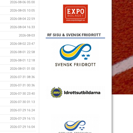
2026-08-06 05:00
2026-08-05 10:05
2026-08-04 22:59
2026-08-04 16:33
RF SISU & SVENSK FRIIDROTT
2026-08-03
2026-08-02 23:47
2026-08-01 22:58
2026-08-01 12:18
2026-08-01 01:00
2026-07-31 08:36
2026-07-31 00:36
2026-07-30 23:40
2026-07-30 01:13
2026-07-29 16:24
2026-07-29 16:15
2026-07-29 16:04