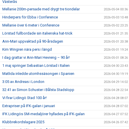
Västerås
Mellanie 200m-persade med drygt tre tiondelar
2026-05-04 00:36
Hinderpers för Ebba i Conference
2026-05-03 10:48
Mellanie över 6 meter i Conference
2026-05-02 23:25
Lörstad fullbordade sin italienska hat-trick
2026-05-01 21:35
Ann-Mari uppvaktad på 90-årsdagen
2026-05-01 20:38
Kim Wingren nära pers i längd
2026-05-01 19:24
I dag grattar vi Ann-Mari Hevreng – 90 år!
2026-05-01 08:26
1 maj springer Sebastian Lörstad i Italien
2026-04-30 23:43
Matlida inledde utomhssäsongen i Spanien
2026-04-30 19:19
3:05 av Andreas i London
2026-04-29 14:02
32:41 av Simon Schuster i Bålsta Stadslopp
2026-04-28 22:54
Vi firar Lidingö Stad 100 år!
2026-04-28 08:07
Extrapriser på IFK-galan i januari
2026-04-28 07:02
IFK Lidingös SM-medaljörer hyllades på IFK-galan
2026-04-27 07:52
Klubbrekordslagare 2025
2026-04-26 07:42