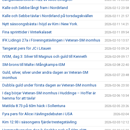
Kalle och Sebbe långt fram i Nordirland
2026-02-12 23:58
Kalle och Sebbe tävlar i Nordirland på torsdagskvällen
2026-02-11 21:57
Nytt säsoongsbästa i höjd av Kim i New York.
2026-02-11 14:21
Fina sprinttider i Vinterkalaset
2026-02-11 09:54
IFK Lidingö 27a i Föreningstävlingen i Veteran-SM inomhus
2026-02-10 13:57
Tangerat pers för JC i Litauen
2026-02-10 09:24
IVSM, dag 3: Silver till Magnus och guld till Kenneth
2026-02-09 09:17
SM-brons till Malte i Mångkamps-ISM
2026-02-08 22:40
Guld, silver, silver under andra dagen av Veteran-SM
2026-02-07 23:48
inomhus
Dubbla guld under första dagen av Veteran-SM inomhus
2026-02-06 23:50
I dag börjar Veteran-SM inomhus i Huddinge – Hoffer är
2026-02-06 10:54
hemma för att tävla!
Matilda 8.73 på 60m häck i Sollentuna
2026-02-05 23:26
Fyra pers för Alice i tävlingsdebuten i USA
2026-02-04
Kim 12.93 i säsongens fjärde trestegstävling
2026-02-03 12:12