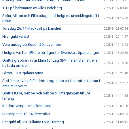
2025-11-23 23:21
1:17 på halvmaran av Olle Lindeberg
2025-11-22 08:43
Sofia, Milton och Filip uttagna till helgens utvecklingsträff i
2025-11-21 14:23
Falun
Torsdag 26/11 klädkväll på kansliet
2025-11-21 07:54
Ni är guld värda!
2025-11-20 11:27
Veterandag på Bosön 29 november
2025-11-19 13:42
I helgen var fem IFKare på läger för Svenska Löpartalanger
2025-11-18 20:50
Grattis grabbar - ni är klara för Lag SM-finalen utan att ens
2025-11-17 13:55
ha tävla om det!!
Glitter – IFK-galans tema
2025-11-16 21:18
Staffan skriver på Friidrottstorget om att friidrotten tappar i
2025-11-15 12:07
antalet utövare
Grattis Kalle, Sebbe och Sebbe till uttagningen till EM i
2025-11-14 11:15
terräng
Klädprovning och julkampanj!
2025-11-13 07:00
Luciaspelen 12-14 december
2025-11-12 09:03
Lagguld till U20-killarna i NM i terräng
2025-11-11 06:15