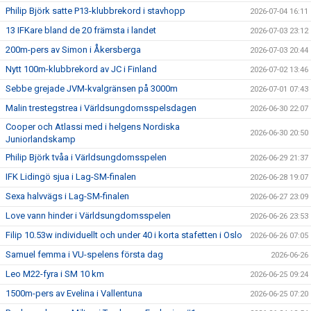
Philip Björk satte P13-klubbrekord i stavhopp
2026-07-04 16:11
13 IFKare bland de 20 främsta i landet
2026-07-03 23:12
200m-pers av Simon i Åkersberga
2026-07-03 20:44
Nytt 100m-klubbrekord av JC i Finland
2026-07-02 13:46
Sebbe grejade JVM-kvalgränsen på 3000m
2026-07-01 07:43
Malin trestegstrea i Världsungdomsspelsdagen
2026-06-30 22:07
Cooper och Atlassi med i helgens Nordiska
2026-06-30 20:50
Juniorlandskamp
Philip Björk tvåa i Världsungdomsspelen
2026-06-29 21:37
IFK Lidingö sjua i Lag-SM-finalen
2026-06-28 19:07
Sexa halvvägs i Lag-SM-finalen
2026-06-27 23:09
Love vann hinder i Världsungdomsspelen
2026-06-26 23:53
Filip 10.53w individuellt och under 40 i korta stafetten i Oslo
2026-06-26 07:05
Samuel femma i VU-spelens första dag
2026-06-26
Leo M22-fyra i SM 10 km
2026-06-25 09:24
1500m-pers av Evelina i Vallentuna
2026-06-25 07:20