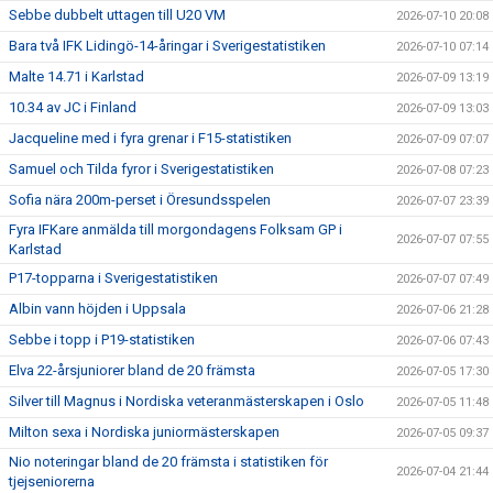
Sebbe dubbelt uttagen till U20 VM
2026-07-10 20:08
Bara två IFK Lidingö-14-åringar i Sverigestatistiken
2026-07-10 07:14
Malte 14.71 i Karlstad
2026-07-09 13:19
10.34 av JC i Finland
2026-07-09 13:03
Jacqueline med i fyra grenar i F15-statistiken
2026-07-09 07:07
Samuel och Tilda fyror i Sverigestatistiken
2026-07-08 07:23
Sofia nära 200m-perset i Öresundsspelen
2026-07-07 23:39
Fyra IFKare anmälda till morgondagens Folksam GP i
2026-07-07 07:55
Karlstad
P17-topparna i Sverigestatistiken
2026-07-07 07:49
Albin vann höjden i Uppsala
2026-07-06 21:28
Sebbe i topp i P19-statistiken
2026-07-06 07:43
Elva 22-årsjuniorer bland de 20 främsta
2026-07-05 17:30
Silver till Magnus i Nordiska veteranmästerskapen i Oslo
2026-07-05 11:48
Milton sexa i Nordiska juniormästerskapen
2026-07-05 09:37
Nio noteringar bland de 20 främsta i statistiken för
2026-07-04 21:44
tjejseniorerna