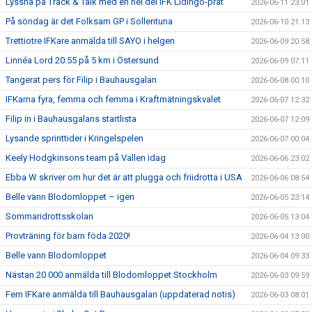
Lyssna på Track & Talk med en hel del IFK Lidingö-prat
2026-06-11 23:01
På söndag är det Folksam GP i Sollentuna
2026-06-10 21:13
Trettiotre IFKare anmälda till SAYO i helgen
2026-06-09 20:58
Linnéa Lord 20:55 på 5 km i Östersund
2026-06-09 07:11
Tangerat pers för Filip i Bauhausgalan
2026-06-08 00:10
IFKarna fyra, femma och femma i Kraftmätningskvalet
2026-06-07 12:32
Filip in i Bauhausgalans startlista
2026-06-07 12:09
Lysande sprinttider i Kringelspelen
2026-06-07 00:04
Keely Hodgkinsons team på Vallen idag
2026-06-06 23:02
Ebba W skriver om hur det är att plugga och friidrotta i USA
2026-06-06 08:54
Belle vann Blodomloppet – igen
2026-06-05 23:14
Sommaridrottsskolan
2026-06-05 13:04
Provträning för barn föda 2020!
2026-06-04 13:00
Belle vann Blodomloppet
2026-06-04 09:33
Nästan 20 000 anmälda till Blodomloppet Stockholm
2026-06-03 09:59
Fem IFKare anmälda till Bauhausgalan (uppdaterad notis)
2026-06-03 08:01