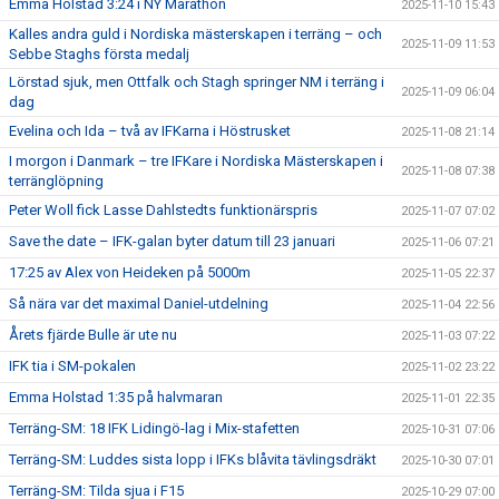
Emma Holstad 3:24 i NY Marathon
2025-11-10 15:43
Kalles andra guld i Nordiska mästerskapen i terräng – och
2025-11-09 11:53
Sebbe Staghs första medalj
Lörstad sjuk, men Ottfalk och Stagh springer NM i terräng i
2025-11-09 06:04
dag
Evelina och Ida – två av IFKarna i Höstrusket
2025-11-08 21:14
I morgon i Danmark – tre IFKare i Nordiska Mästerskapen i
2025-11-08 07:38
terränglöpning
Peter Woll fick Lasse Dahlstedts funktionärspris
2025-11-07 07:02
Save the date – IFK-galan byter datum till 23 januari
2025-11-06 07:21
17:25 av Alex von Heideken på 5000m
2025-11-05 22:37
Så nära var det maximal Daniel-utdelning
2025-11-04 22:56
Årets fjärde Bulle är ute nu
2025-11-03 07:22
IFK tia i SM-pokalen
2025-11-02 23:22
Emma Holstad 1:35 på halvmaran
2025-11-01 22:35
Terräng-SM: 18 IFK Lidingö-lag i Mix-stafetten
2025-10-31 07:06
Terräng-SM: Luddes sista lopp i IFKs blåvita tävlingsdräkt
2025-10-30 07:01
Terräng-SM: Tilda sjua i F15
2025-10-29 07:00