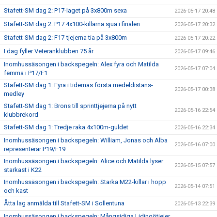
Stafett-SM dag 2: P17-laget på 3x800m sexa
2026-05-17 20:48
Stafett-SM dag 2: P17 4x100-killarna sjua i finalen
2026-05-17 20:32
Stafett-SM dag 2: F17-tjejerna tia på 3x800m
2026-05-17 20:22
I dag fyller Veteranklubben 75 år
2026-05-17 09:46
Inomhussäsongen i backspegeln: Alex fyra och Matilda
2026-05-17 07:04
femma i P17/F1
Stafett-SM dag 1: Fyra i tidernas första medeldistans-
2026-05-17 00:38
medley
Stafett-SM dag 1: Brons till sprinttjejerna på nytt
2026-05-16 22:54
klubbrekord
Stafett-SM dag 1: Tredje raka 4x100m-guldet
2026-05-16 22:34
Inomhussäsongen i backspegeln: William, Jonas och Alba
2026-05-16 07:00
representerar P19/F19
Inomhussäsongen i backspegeln: Alice och Matilda lyser
2026-05-15 07:57
starkast i K22
Inomhussäsongen i backspegeln: Starka M22-killar i hopp
2026-05-14 07:51
och kast
Åtta lag anmälda till Stafett-SM i Sollentuna
2026-05-13 22:39
Inomhussäsongen i backspegeln: Mångsidiga Lidingötjejer