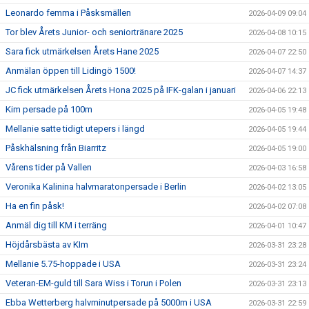
Leonardo femma i Påsksmällen
2026-04-09 09:04
Tor blev Årets Junior- och seniortränare 2025
2026-04-08 10:15
Sara fick utmärkelsen Årets Hane 2025
2026-04-07 22:50
Anmälan öppen till Lidingö 1500!
2026-04-07 14:37
JC fick utmärkelsen Årets Hona 2025 på IFK-galan i januari
2026-04-06 22:13
Kim persade på 100m
2026-04-05 19:48
Mellanie satte tidigt utepers i längd
2026-04-05 19:44
Påskhälsning från Biarritz
2026-04-05 19:00
Vårens tider på Vallen
2026-04-03 16:58
Veronika Kalinina halvmaratonpersade i Berlin
2026-04-02 13:05
Ha en fin påsk!
2026-04-02 07:08
Anmäl dig till KM i terräng
2026-04-01 10:47
Höjdårsbästa av KIm
2026-03-31 23:28
Mellanie 5.75-hoppade i USA
2026-03-31 23:24
Veteran-EM-guld till Sara Wiss i Torun i Polen
2026-03-31 23:13
Ebba Wetterberg halvminutpersade på 5000m i USA
2026-03-31 22:59