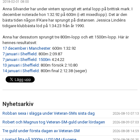
2018-02-01 08:00
Anna Silvander har under vintern sprungit ett antal lopp på brittisk mark. I
december noterade hon 1:32.92 på 600m (i ett mixedlopp). Det är den
bästa tiden någon IFKare har sprungit på distansen. Jessica Lindéns
tidigare klubbästa löd på 1:34.23 från år 1990.
Anna har dessutom sprungit tre 800m-lopp och ett 1500m-lopp. Här är
hennes resultatsvit:
17 december i Manchester:
600m 1:32.92
7 januari i Sheffield:
800m 2:09.87
7 januari i Sheffield: 1500m
4:24.22
13 januari i Sheffield:
800m försök 2:10.80
14 januari i Sheffield:
800m final 2:12.38 (seger)
Nyhetsarkiv
Robban sexa i slägga under Veteran-SMs sista dag
2026-08-10 07:13
Robert och Magnus tog Veteran-SM-guld under lördagen
2026-08-09 07:03
Tre guld under första dagen av Veteran-SM
2026-08-08 14:59
Lörstad åtta på 3000m i U20 VM i Eugene
2026-08-08 05:35