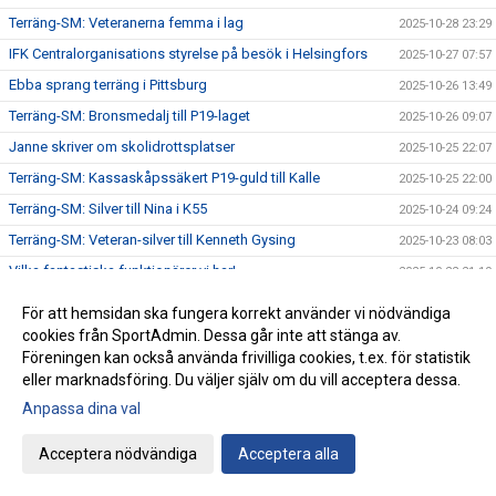
Terräng-SM: Veteranerna femma i lag
2025-10-28 23:29
IFK Centralorganisations styrelse på besök i Helsingfors
2025-10-27 07:57
Ebba sprang terräng i Pittsburg
2025-10-26 13:49
Terräng-SM: Bronsmedalj till P19-laget
2025-10-26 09:07
Janne skriver om skolidrottsplatser
2025-10-25 22:07
Terräng-SM: Kassaskåpssäkert P19-guld till Kalle
2025-10-25 22:00
Terräng-SM: Silver till Nina i K55
2025-10-24 09:24
Terräng-SM: Veteran-silver till Kenneth Gysing
2025-10-23 08:03
Vilka fantastiska funktionärer vi har!
2025-10-22 21:19
Terräng-SM: Dubbelt i lagtävlingen i P17
2025-10-22 12:42
För att hemsidan ska fungera korrekt använder vi nödvändiga
Stark trio juniorlöpare från IFK i Nordiska mästerskapen i
cookies från SportAdmin. Dessa går inte att stänga av.
2025-10-22 08:33
terräng
Föreningen kan också använda frivilliga cookies, t.ex. för statistik
eller marknadsföring. Du väljer själv om du vill acceptera dessa.
Terräng-SM: Samuels första USM-guld
2025-10-21 07:48
Anpassa dina val
Terräng-SM: Trippelseger i P16
2025-10-20 14:35
Terräng-SM: Överlägsen Sebbeseger i P17
2025-10-19 22:34
Acceptera nödvändiga
Acceptera alla
Andreas Movin nära att kliva under tretimmarsgränsen i
2025-10-18 22:01
Chicago