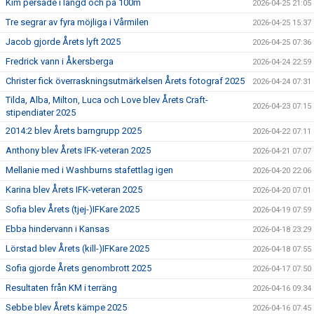
Kim persade i längd och på 100m
2026-04-25 21:05
Tre segrar av fyra möjliga i Vårmilen
2026-04-25 15:37
Jacob gjorde Årets lyft 2025
2026-04-25 07:36
Fredrick vann i Åkersberga
2026-04-24 22:59
Christer fick överraskningsutmärkelsen Årets fotograf 2025
2026-04-24 07:31
Tilda, Alba, Milton, Luca och Love blev Årets Craft-
2026-04-23 07:15
stipendiater 2025
2014:2 blev Årets barngrupp 2025
2026-04-22 07:11
Anthony blev Årets IFK-veteran 2025
2026-04-21 07:07
Mellanie med i Washburns stafettlag igen
2026-04-20 22:06
Karina blev Årets IFK-veteran 2025
2026-04-20 07:01
Sofia blev Årets (tjej-)IFKare 2025
2026-04-19 07:59
Ebba hindervann i Kansas
2026-04-18 23:29
Lörstad blev Årets (kill-)IFKare 2025
2026-04-18 07:55
Sofia gjorde Årets genombrott 2025
2026-04-17 07:50
Resultaten från KM i terräng
2026-04-16 09:34
Sebbe blev Årets kämpe 2025
2026-04-16 07:45