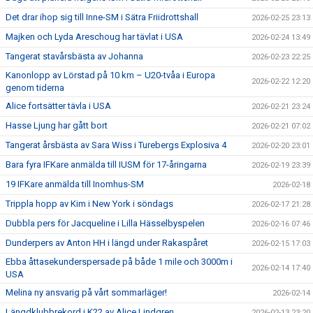
Det drar ihop sig till Inne-SM i Sätra Friidrottshall
2026-02-25 23:13
Majken och Lyda Areschoug har tävlat i USA
2026-02-24 13:49
Tangerat stavårsbästa av Johanna
2026-02-23 22:25
Kanonlopp av Lörstad på 10 km – U20-tvåa i Europa
2026-02-22 12:20
genom tiderna
Alice fortsätter tävla i USA
2026-02-21 23:24
Hasse Ljung har gått bort
2026-02-21 07:02
Tangerat årsbästa av Sara Wiss i Turebergs Explosiva 4
2026-02-20 23:01
Bara fyra IFKare anmälda till IUSM för 17-åringarna
2026-02-19 23:39
19 IFKare anmälda till Inomhus-SM
2026-02-18
Trippla hopp av Kim i New York i söndags
2026-02-17 21:28
Dubbla pers för Jacqueline i Lilla Hässelbyspelen
2026-02-16 07:46
Dunderpers av Anton HH i längd under Rakaspåret
2026-02-15 17:03
Ebba åttasekunderspersade på både 1 mile och 3000m i
2026-02-14 17:40
USA
Melina ny ansvarig på vårt sommarläger!
2026-02-14
Längdklubbrekord i K22 av Alice Lindgren
2026-02-13 23:20