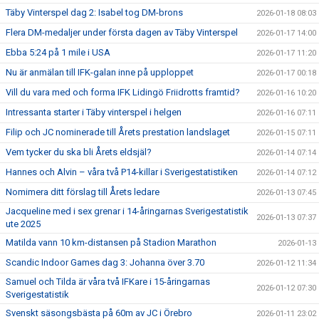
Täby Vinterspel dag 2: Isabel tog DM-brons
2026-01-18 08:03
Flera DM-medaljer under första dagen av Täby Vinterspel
2026-01-17 14:00
Ebba 5:24 på 1 mile i USA
2026-01-17 11:20
Nu är anmälan till IFK-galan inne på upploppet
2026-01-17 00:18
Vill du vara med och forma IFK Lidingö Friidrotts framtid?
2026-01-16 10:20
Intressanta starter i Täby vinterspel i helgen
2026-01-16 07:11
Filip och JC nominerade till Årets prestation landslaget
2026-01-15 07:11
Vem tycker du ska bli Årets eldsjäl?
2026-01-14 07:14
Hannes och Alvin – våra två P14-killar i Sverigestatistiken
2026-01-14 07:12
Nomimera ditt förslag till Årets ledare
2026-01-13 07:45
Jacqueline med i sex grenar i 14-åringarnas Sverigestatistik
2026-01-13 07:37
ute 2025
Matilda vann 10 km-distansen på Stadion Marathon
2026-01-13
Scandic Indoor Games dag 3: Johanna över 3.70
2026-01-12 11:34
Samuel och Tilda är våra två IFKare i 15-åringarnas
2026-01-12 07:30
Sverigestatistik
Svenskt säsongsbästa på 60m av JC i Örebro
2026-01-11 23:02