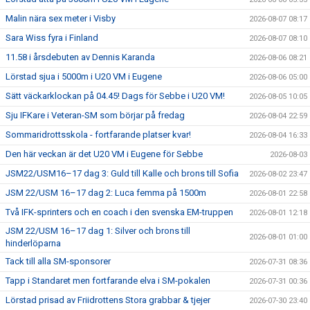
Malin nära sex meter i Visby
2026-08-07 08:17
Sara Wiss fyra i Finland
2026-08-07 08:10
11.58 i årsdebuten av Dennis Karanda
2026-08-06 08:21
Lörstad sjua i 5000m i U20 VM i Eugene
2026-08-06 05:00
Sätt väckarklockan på 04.45! Dags för Sebbe i U20 VM!
2026-08-05 10:05
Sju IFKare i Veteran-SM som börjar på fredag
2026-08-04 22:59
Sommaridrottsskola - fortfarande platser kvar!
2026-08-04 16:33
Den här veckan är det U20 VM i Eugene för Sebbe
2026-08-03
JSM22/USM16–17 dag 3: Guld till Kalle och brons till Sofia
2026-08-02 23:47
JSM 22/USM 16–17 dag 2: Luca femma på 1500m
2026-08-01 22:58
Två IFK-sprinters och en coach i den svenska EM-truppen
2026-08-01 12:18
JSM 22/USM 16–17 dag 1: Silver och brons till
2026-08-01 01:00
hinderlöparna
Tack till alla SM-sponsorer
2026-07-31 08:36
Tapp i Standaret men fortfarande elva i SM-pokalen
2026-07-31 00:36
Lörstad prisad av Friidrottens Stora grabbar & tjejer
2026-07-30 23:40