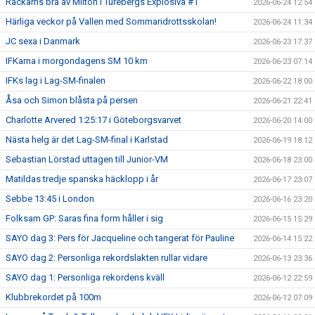
Rackarns bra av Milton i Turebergs Explosiva #1
2026-06-24 12:54
Härliga veckor på Vallen med Sommaridrottsskolan!
2026-06-24 11:34
JC sexa i Danmark
2026-06-23 17:37
IFKarna i morgondagens SM 10 km
2026-06-23 07:14
IFKs lag i Lag-SM-finalen
2026-06-22 18:00
Åsa och Simon blåsta på persen
2026-06-21 22:41
Charlotte Arvered 1:25:17 i Göteborgsvarvet
2026-06-20 14:00
Nästa helg är det Lag-SM-final i Karlstad
2026-06-19 18:12
Sebastian Lörstad uttagen till Junior-VM
2026-06-18 23:00
Matildas tredje spanska häcklopp i år
2026-06-17 23:07
Sebbe 13:45 i London
2026-06-16 23:20
Folksam GP: Saras fina form håller i sig
2026-06-15 15:29
SAYO dag 3: Pers för Jacqueline och tangerat för Pauline
2026-06-14 15:22
SAYO dag 2: Personliga rekordslakten rullar vidare
2026-06-13 23:36
SAYO dag 1: Personliga rekordens kväll
2026-06-12 22:59
Klubbrekordet på 100m
2026-06-12 07:09