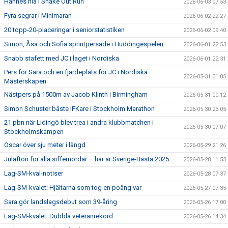
Hannes nia i Shake Out Run
2026-06-03 07:53
Fyra segrar i Minimaran
2026-06-02 22:27
20 topp-20-placeringar i seniorstatistiken
2026-06-02 09:40
Simon, Åsa och Sofia sprintpersade i Huddingespelen
2026-06-01 22:53
Snabb stafett med JC i laget i Nordiska
2026-06-01 22:31
Pers för Sara och en fjärdeplats för JC i Nordiska
2026-05-31 01:05
Mästerskapen
Nästpers på 1500m av Jacob Klinth i Birmingham
2026-05-31 00:12
Simon Schuster bäste IFKare i Stockholm Marathon
2026-05-30 23:05
21 pbn när Lidingö blev trea i andra klubbmatchen i
2026-05-30 07:07
Stockholmskampen
Oscar över sju meter i längd
2026-05-29 21:26
Julafton för alla siffernördar – här är Sverige-Bästa 2025
2026-05-28 11:55
Lag-SM-kval-notiser
2026-05-28 07:37
Lag-SM-kvalet: Hjältarna som tog en poäng var
2026-05-27 07:35
Sara gör landslagsdebut som 39-åring
2026-05-26 17:00
Lag-SM-kvalet: Dubbla veteranrekord
2026-05-26 14:34