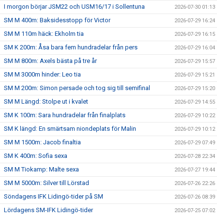
I morgon börjar JSM22 och USM16/17 i Sollentuna
2026-07-30 01:13
SM M 400m: Baksidesstopp för Victor
2026-07-29 16:24
SM M 110m häck: Ekholm tia
2026-07-29 16:15
SM K 200m: Åsa bara fem hundradelar från pers
2026-07-29 16:04
SM M 800m: Axels bästa på tre år
2026-07-29 15:57
SM M 3000m hinder: Leo tia
2026-07-29 15:21
SM M 200m: Simon persade och tog sig till semifinal
2026-07-29 15:20
SM M Längd: Stolpe ut i kvalet
2026-07-29 14:55
SM K 100m: Sara hundradelar från finalplats
2026-07-29 10:22
SM K längd: En smärtsam niondeplats för Malin
2026-07-29 10:12
SM M 1500m: Jacob finaltia
2026-07-29 07:49
SM K 400m: Sofia sexa
2026-07-28 22:34
SM M Tiokamp: Malte sexa
2026-07-27 19:44
SM M 5000m: Silver till Lörstad
2026-07-26 22:26
Söndagens IFK Lidingö-tider på SM
2026-07-26 08:39
Lördagens SM-IFK Lidingö-tider
2026-07-25 07:02