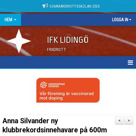
SOMMARIDROTTSSKOLAN 2026
HEM
LOGGA IN
IFK LIDINGÖ
FRIIDROTT
NYHETER
DOKUMENT
Anna Silvander ny
<
>
klubbrekordsinnehavare på 600m