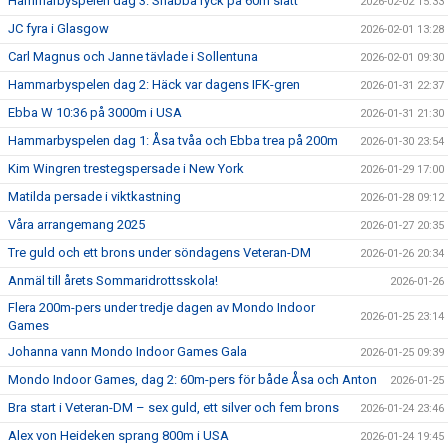
Hammarbyspelen dag 3: Snabba ryck på 60m slätt
2026-02-02 15:33
JC fyra i Glasgow
2026-02-01 13:28
Carl Magnus och Janne tävlade i Sollentuna
2026-02-01 09:30
Hammarbyspelen dag 2: Häck var dagens IFK-gren
2026-01-31 22:37
Ebba W 10:36 på 3000m i USA
2026-01-31 21:30
Hammarbyspelen dag 1: Åsa tvåa och Ebba trea på 200m
2026-01-30 23:54
Kim Wingren trestegspersade i New York
2026-01-29 17:00
Matilda persade i viktkastning
2026-01-28 09:12
Våra arrangemang 2025
2026-01-27 20:35
Tre guld och ett brons under söndagens Veteran-DM
2026-01-26 20:34
Anmäl till årets Sommaridrottsskola!
2026-01-26
Flera 200m-pers under tredje dagen av Mondo Indoor
2026-01-25 23:14
Games
Johanna vann Mondo Indoor Games Gala
2026-01-25 09:39
Mondo Indoor Games, dag 2: 60m-pers för både Åsa och Anton
2026-01-25
Bra start i Veteran-DM – sex guld, ett silver och fem brons
2026-01-24 23:46
Alex von Heideken sprang 800m i USA
2026-01-24 19:45