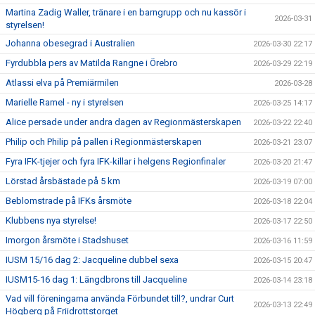
Martina Zadig Waller, tränare i en barngrupp och nu kassör i
2026-03-31
styrelsen!
Johanna obesegrad i Australien
2026-03-30 22:17
Fyrdubbla pers av Matilda Rangne i Örebro
2026-03-29 22:19
Atlassi elva på Premiärmilen
2026-03-28
Marielle Ramel - ny i styrelsen
2026-03-25 14:17
Alice persade under andra dagen av Regionmästerskapen
2026-03-22 22:40
Philip och Philip på pallen i Regionmästerskapen
2026-03-21 23:07
Fyra IFK-tjejer och fyra IFK-killar i helgens Regionfinaler
2026-03-20 21:47
Lörstad årsbästade på 5 km
2026-03-19 07:00
Beblomstrade på IFKs årsmöte
2026-03-18 22:04
Klubbens nya styrelse!
2026-03-17 22:50
Imorgon årsmöte i Stadshuset
2026-03-16 11:59
IUSM 15/16 dag 2: Jacqueline dubbel sexa
2026-03-15 20:47
IUSM15-16 dag 1: Längdbrons till Jacqueline
2026-03-14 23:18
Vad vill föreningarna använda Förbundet till?, undrar Curt
2026-03-13 22:49
Högberg på Friidrottstorget