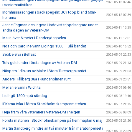
2026-05-13 07:46
i seniorstatistiken
Inomhussäsongen i backspegeln: JC i topp bland 60m-
2026-05-12 07:39
herrarna
Janne Engman och Ingvar Lindqvist trippelsegrare under
2026-05-11 13:25
andra dagen av Veteran-DM
Malin över 6 meter i Danderydsspelen
2026-05-11 12:01
Noa och Caroline vann Lidingö 1500 – Blå bandet
2026-05-10 16:52
Sebbe elva i Belfast
2026-05-09 22:23
Tolv guld under första dagen av Veteran-DM
2026-05-09 21:13
Näspers i diskus av Malte i Stora Turebergskastet
2026-05-09 21:03
Anders Hållberg 38a i Kungsholmen runt
2026-05-09 20:51
Mellanie vann i Wichita
2026-05-09 09:40
Lidingö 1500m på söndag
2026-05-08 19:40
IFKarna tvåa i första Stockholmskampenmatchen
2026-05-07 21:15
Heja fram våra veteraner i Veteran-DM i helgen
2026-05-06 08:03
Första matchen i Stockholmskampen på hemmaplan 6 maj
2026-05-05 21:20
Martin Sandberg mindre än två minuter från maratonperset i
2026-05-05 20:59