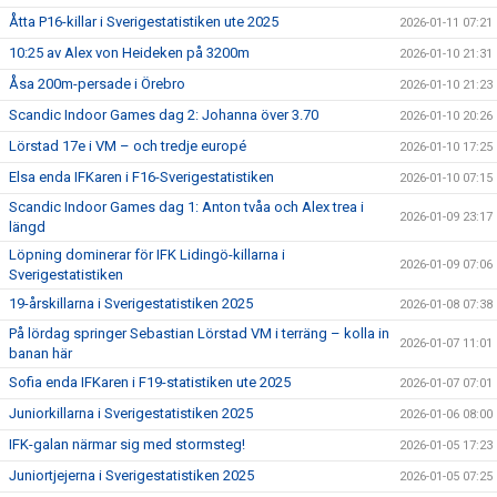
Åtta P16-killar i Sverigestatistiken ute 2025
2026-01-11 07:21
10:25 av Alex von Heideken på 3200m
2026-01-10 21:31
Åsa 200m-persade i Örebro
2026-01-10 21:23
Scandic Indoor Games dag 2: Johanna över 3.70
2026-01-10 20:26
Lörstad 17e i VM – och tredje europé
2026-01-10 17:25
Elsa enda IFKaren i F16-Sverigestatistiken
2026-01-10 07:15
Scandic Indoor Games dag 1: Anton tvåa och Alex trea i
2026-01-09 23:17
längd
Löpning dominerar för IFK Lidingö-killarna i
2026-01-09 07:06
Sverigestatistiken
19-årskillarna i Sverigestatistiken 2025
2026-01-08 07:38
På lördag springer Sebastian Lörstad VM i terräng – kolla in
2026-01-07 11:01
banan här
Sofia enda IFKaren i F19-statistiken ute 2025
2026-01-07 07:01
Juniorkillarna i Sverigestatistiken 2025
2026-01-06 08:00
IFK-galan närmar sig med stormsteg!
2026-01-05 17:23
Juniortjejerna i Sverigestatistiken 2025
2026-01-05 07:25