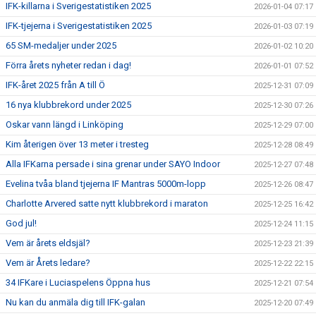
IFK-killarna i Sverigestatistiken 2025
2026-01-04 07:17
IFK-tjejerna i Sverigestatistiken 2025
2026-01-03 07:19
65 SM-medaljer under 2025
2026-01-02 10:20
Förra årets nyheter redan i dag!
2026-01-01 07:52
IFK-året 2025 från A till Ö
2025-12-31 07:09
16 nya klubbrekord under 2025
2025-12-30 07:26
Oskar vann längd i Linköping
2025-12-29 07:00
Kim återigen över 13 meter i tresteg
2025-12-28 08:49
Alla IFKarna persade i sina grenar under SAYO Indoor
2025-12-27 07:48
Evelina tvåa bland tjejerna IF Mantras 5000m-lopp
2025-12-26 08:47
Charlotte Arvered satte nytt klubbrekord i maraton
2025-12-25 16:42
God jul!
2025-12-24 11:15
Vem är årets eldsjäl?
2025-12-23 21:39
Vem är Årets ledare?
2025-12-22 22:15
34 IFKare i Luciaspelens Öppna hus
2025-12-21 07:54
Nu kan du anmäla dig till IFK-galan
2025-12-20 07:49