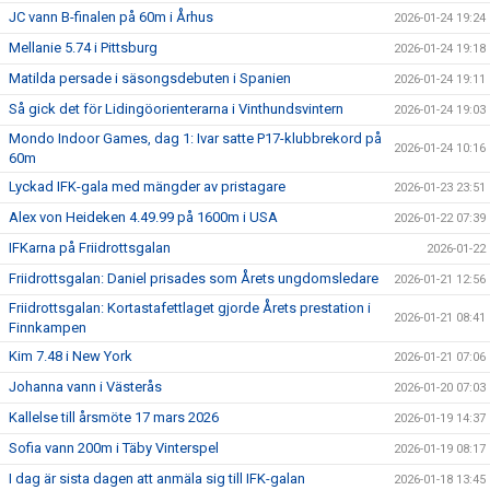
JC vann B-finalen på 60m i Århus
2026-01-24 19:24
Mellanie 5.74 i Pittsburg
2026-01-24 19:18
Matilda persade i säsongsdebuten i Spanien
2026-01-24 19:11
Så gick det för Lidingöorienterarna i Vinthundsvintern
2026-01-24 19:03
Mondo Indoor Games, dag 1: Ivar satte P17-klubbrekord på
2026-01-24 10:16
60m
Lyckad IFK-gala med mängder av pristagare
2026-01-23 23:51
Alex von Heideken 4.49.99 på 1600m i USA
2026-01-22 07:39
IFKarna på Friidrottsgalan
2026-01-22
Friidrottsgalan: Daniel prisades som Årets ungdomsledare
2026-01-21 12:56
Friidrottsgalan: Kortastafettlaget gjorde Årets prestation i
2026-01-21 08:41
Finnkampen
Kim 7.48 i New York
2026-01-21 07:06
Johanna vann i Västerås
2026-01-20 07:03
Kallelse till årsmöte 17 mars 2026
2026-01-19 14:37
Sofia vann 200m i Täby Vinterspel
2026-01-19 08:17
I dag är sista dagen att anmäla sig till IFK-galan
2026-01-18 13:45