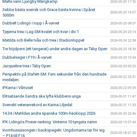
Malte vann Ljungby Mångkamp
2026-05-25 17:35
Sebbe bästa svensk och Grace bästa kvinna i Spåret
2026-05-25 14:57
5000m
Dubbelt Lidingö i topp i Å-varvet
2026-05-25 08:07
Tjejerna trea i Lag-SM-kvalet och kvar i div 1
2026-05-24 23:14
Matilda och Belle tvåa och trea i Stadionloppet
2026-05-24 22:38
Tre höjdpers (ett tangerat) under andra dagen av Täby Open
2026-05-23 18:30
Dubbelseger i F19 i Å-varvet
2026-05-23 15:34
Jacqueline trea i Täby Open
2026-05-23 09:25
Perspektiv på Stafett-SM: Fem sekunder från den hundrade
2026-05-22 23:31
medaljen
IFKarna i Vårruset
2026-05-22 09:39
Elitsatsande Sandra ska lyfta klubbens unga
2026-05-21 11:47
Svenskt veteranrekord av Karina Liljedal
2026-05-21 11:33
14.34 i Matildas andra spanska 100m-häcklopp 2026
2026-05-20 22:46
IFK Lidingös Power-ranking: Vinterns 10 tyngsta namn
2026-05-19 07:44
Inomhussäsongen i backspegeln: Ungdomarna tar för sig
2026-05-18 07:20
– P14 till F16