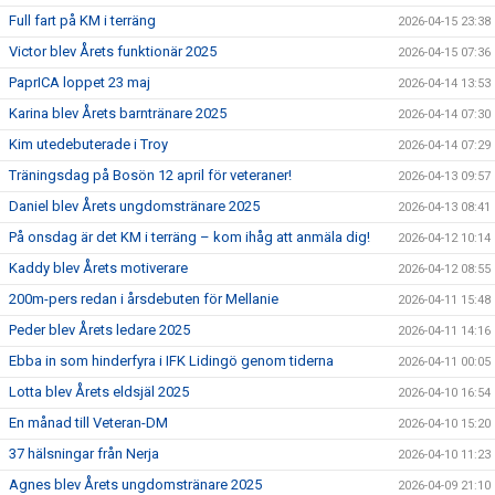
Full fart på KM i terräng
2026-04-15 23:38
Victor blev Årets funktionär 2025
2026-04-15 07:36
PaprICA loppet 23 maj
2026-04-14 13:53
Karina blev Årets barntränare 2025
2026-04-14 07:30
Kim utedebuterade i Troy
2026-04-14 07:29
Träningsdag på Bosön 12 april för veteraner!
2026-04-13 09:57
Daniel blev Årets ungdomstränare 2025
2026-04-13 08:41
På onsdag är det KM i terräng – kom ihåg att anmäla dig!
2026-04-12 10:14
Kaddy blev Årets motiverare
2026-04-12 08:55
200m-pers redan i årsdebuten för Mellanie
2026-04-11 15:48
Peder blev Årets ledare 2025
2026-04-11 14:16
Ebba in som hinderfyra i IFK Lidingö genom tiderna
2026-04-11 00:05
Lotta blev Årets eldsjäl 2025
2026-04-10 16:54
En månad till Veteran-DM
2026-04-10 15:20
37 hälsningar från Nerja
2026-04-10 11:23
Agnes blev Årets ungdomstränare 2025
2026-04-09 21:10