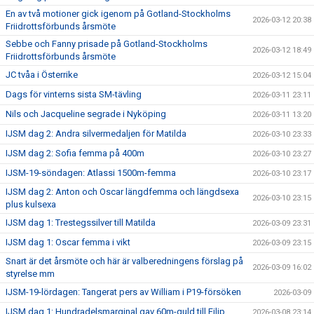
En av två motioner gick igenom på Gotland-Stockholms
2026-03-12 20:38
Friidrottsförbunds årsmöte
Sebbe och Fanny prisade på Gotland-Stockholms
2026-03-12 18:49
Friidrottsförbunds årsmöte
JC tvåa i Österrike
2026-03-12 15:04
Dags för vinterns sista SM-tävling
2026-03-11 23:11
Nils och Jacqueline segrade i Nyköping
2026-03-11 13:20
IJSM dag 2: Andra silvermedaljen för Matilda
2026-03-10 23:33
IJSM dag 2: Sofia femma på 400m
2026-03-10 23:27
IJSM-19-söndagen: Atlassi 1500m-femma
2026-03-10 23:17
IJSM dag 2: Anton och Oscar längdfemma och längdsexa
2026-03-10 23:15
plus kulsexa
IJSM dag 1: Trestegssilver till Matilda
2026-03-09 23:31
IJSM dag 1: Oscar femma i vikt
2026-03-09 23:15
Snart är det årsmöte och här är valberedningens förslag på
2026-03-09 16:02
styrelse mm
IJSM-19-lördagen: Tangerat pers av William i P19-försöken
2026-03-09
IJSM dag 1: Hundradelsmarginal gav 60m-guld till Filip
2026-03-08 23:14