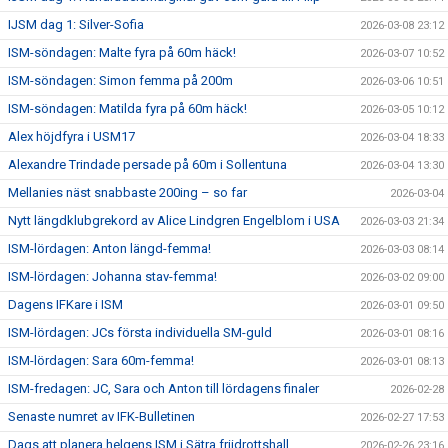
IJSM dag 1: Silver-Sofia
2026-03-08 23:12
ISM-söndagen: Malte fyra på 60m häck!
2026-03-07 10:52
ISM-söndagen: Simon femma på 200m
2026-03-06 10:51
ISM-söndagen: Matilda fyra på 60m häck!
2026-03-05 10:12
Alex höjdfyra i USM17
2026-03-04 18:33
Alexandre Trindade persade på 60m i Sollentuna
2026-03-04 13:30
Mellanies näst snabbaste 200ing – so far
2026-03-04
Nytt längdklubgrekord av Alice Lindgren Engelblom i USA
2026-03-03 21:34
ISM-lördagen: Anton längd-femma!
2026-03-03 08:14
ISM-lördagen: Johanna stav-femma!
2026-03-02 09:00
Dagens IFKare i ISM
2026-03-01 09:50
ISM-lördagen: JCs första individuella SM-guld
2026-03-01 08:16
ISM-lördagen: Sara 60m-femma!
2026-03-01 08:13
ISM-fredagen: JC, Sara och Anton till lördagens finaler
2026-02-28
Senaste numret av IFK-Bulletinen
2026-02-27 17:53
Dags att planera helgens ISM i Sätra friidrottshall
2026-02-26 23:16