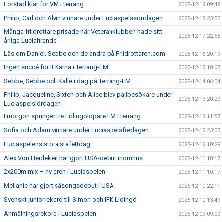
Lörstad klar för VM i terräng
2025-12-19 09:48
Philip, Carl och Alvin vinnare under Luciaspelssöndagen
2025-12-18 23:50
Många friidrottare prisade när Veteranklubben hade sitt
2025-12-17 22:55
årliga Luciafirande
Läs om Daniel, Sebbe och de andra på Friidrottaren.com
2025-12-16 20:19
Ingen succé för IFKarna i Terräng-EM
2025-12-15 18:05
Sebbe, Sebbe och Kalle i dag på Terräng-EM
2025-12-14 06:04
Philip, Jacqueline, Sixten och Alice blev pallbesökare under
2025-12-13 20:29
Luciaspelslördagen
I morgon springer tre Lidingölöpare EM i terräng
2025-12-13 11:57
Sofia och Adam vinnare under Luciaspelsfredagen
2025-12-12 23:03
Luciaspelens stora stafettdag
2025-12-12 10:29
Alex Von Heideken har gjort USA-debut inomhus
2025-12-11 18:17
2x200m mix – ny gren i Luciaspelen
2025-12-11 10:17
Mellanie har gjort säsongsdebut i USA
2025-12-10 22:11
Svenskt juniorrekord till Simon och IFK Lidingö
2025-12-10 13:49
Anmälningsrekord i Luciaspelen
2025-12-09 09:09