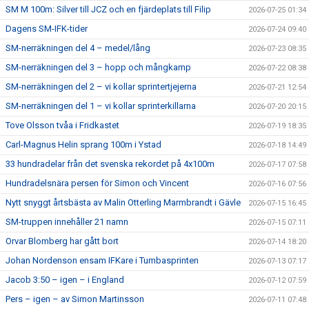
SM M 100m: Silver till JCZ och en fjärdeplats till Filip
2026-07-25 01:34
Dagens SM-IFK-tider
2026-07-24 09:40
SM-nerräkningen del 4 – medel/lång
2026-07-23 08:35
SM-nerräkningen del 3 – hopp och mångkamp
2026-07-22 08:38
SM-nerräkningen del 2 – vi kollar sprintertjejerna
2026-07-21 12:54
SM-nerräkningen del 1 – vi kollar sprinterkillarna
2026-07-20 20:15
Tove Olsson tvåa i Fridkastet
2026-07-19 18:35
Carl-Magnus Helin sprang 100m i Ystad
2026-07-18 14:49
33 hundradelar från det svenska rekordet på 4x100m
2026-07-17 07:58
Hundradelsnära persen för Simon och Vincent
2026-07-16 07:56
Nytt snyggt årtsbästa av Malin Otterling Marmbrandt i Gävle
2026-07-15 16:45
SM-truppen innehåller 21 namn
2026-07-15 07:11
Orvar Blomberg har gått bort
2026-07-14 18:20
Johan Nordenson ensam IFKare i Tumbasprinten
2026-07-13 07:17
Jacob 3:50 – igen – i England
2026-07-12 07:59
Pers – igen – av Simon Martinsson
2026-07-11 07:48