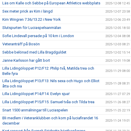
Läs om Kalle och Sebbe på European Athletics webbplats
2025-12-08 12:45
Sex meter prick av Kim i längd
2025-12-07 23:58
Kim Wingren 7.36/13.22 i New York
2025-12-06 23:49
Slutspurten för Luciaspelsanmälan
2025-12-05 18:50
Sofie Lindevall persade på 10 km i London
2025-12-04 08:08
Veteranträff på Bosön
2025-12-03 08:21
Sebbe belönad med Lilla Bragdguldet
2025-12-02 15:14
Janne Karlsson har gått bort
2025-12-01 19:08
Lilla Lidingöloppet P12/F12: Philip två, Matilda trea och
2025-11-29 08:00
Belle fyra
Lilla Lidingöloppet P13/F13: Nils sexa och Hugo och Elliot
2025-11-28 08:31
åtta och nia
Lilla Lidingöloppet P14/F14: Evelyn sjua!
2025-11-27 07:29
Lilla Lidingöloppet P15/F15: Samuel tvåa och Tilda trea
2025-11-26 08:27
Snart 1500 anmälningar till Luciaspelen
2025-11-25 22:19
Bli medlem i Veteranklubben och kom på luciafirandet 16
2025-11-24 19:01
december
Kort rapport från Svensk Friidrotts höstkonferens