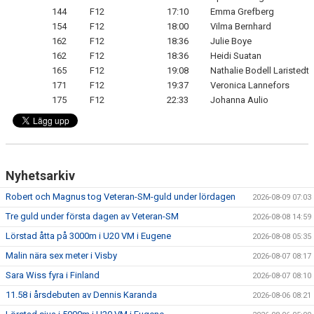
144
F12
17:10
Emma Grefberg
154
F12
18:00
Vilma Bernhard
162
F12
18:36
Julie Boye
162
F12
18:36
Heidi Suatan
165
F12
19:08
Nathalie Bodell Laristedt
171
F12
19:37
Veronica Lannefors
175
F12
22:33
Johanna Aulio
Nyhetsarkiv
Robert och Magnus tog Veteran-SM-guld under lördagen
2026-08-09 07:03
Tre guld under första dagen av Veteran-SM
2026-08-08 14:59
Lörstad åtta på 3000m i U20 VM i Eugene
2026-08-08 05:35
Malin nära sex meter i Visby
2026-08-07 08:17
Sara Wiss fyra i Finland
2026-08-07 08:10
11.58 i årsdebuten av Dennis Karanda
2026-08-06 08:21