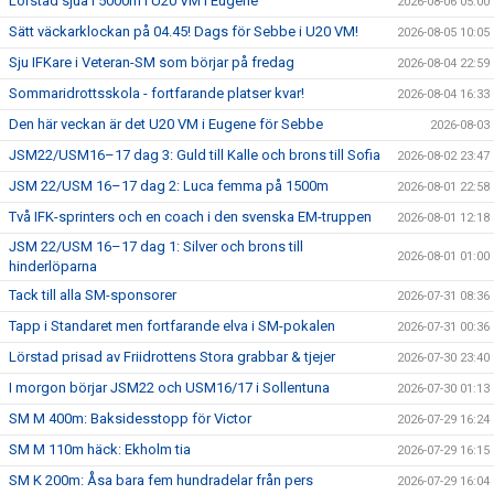
Lörstad sjua i 5000m i U20 VM i Eugene
2026-08-06 05:00
Sätt väckarklockan på 04.45! Dags för Sebbe i U20 VM!
2026-08-05 10:05
Sju IFKare i Veteran-SM som börjar på fredag
2026-08-04 22:59
Sommaridrottsskola - fortfarande platser kvar!
2026-08-04 16:33
Den här veckan är det U20 VM i Eugene för Sebbe
2026-08-03
JSM22/USM16–17 dag 3: Guld till Kalle och brons till Sofia
2026-08-02 23:47
JSM 22/USM 16–17 dag 2: Luca femma på 1500m
2026-08-01 22:58
Två IFK-sprinters och en coach i den svenska EM-truppen
2026-08-01 12:18
JSM 22/USM 16–17 dag 1: Silver och brons till
2026-08-01 01:00
hinderlöparna
Tack till alla SM-sponsorer
2026-07-31 08:36
Tapp i Standaret men fortfarande elva i SM-pokalen
2026-07-31 00:36
Lörstad prisad av Friidrottens Stora grabbar & tjejer
2026-07-30 23:40
I morgon börjar JSM22 och USM16/17 i Sollentuna
2026-07-30 01:13
SM M 400m: Baksidesstopp för Victor
2026-07-29 16:24
SM M 110m häck: Ekholm tia
2026-07-29 16:15
SM K 200m: Åsa bara fem hundradelar från pers
2026-07-29 16:04