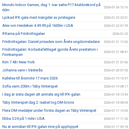
Mondo Indoor Games, dag 1: Ivar satte P17-klubbrekord på
2026-01-24 10:16
60m
Lyckad IFK-gala med mängder av pristagare
2026-01-23 23:51
Alex von Heideken 4.49.99 på 1600m i USA
2026-01-22 07:39
IFKarna på Friidrottsgalan
2026-01-22
Friidrottsgalan: Daniel prisades som Årets ungdomsledare
2026-01-21 12:56
Friidrottsgalan: Kortastafettlaget gjorde Årets prestation i
2026-01-21 08:41
Finnkampen
Kim 7.48 i New York
2026-01-21 07:06
Johanna vann i Västerås
2026-01-20 07:03
Kallelse till årsmöte 17 mars 2026
2026-01-19 14:37
Sofia vann 200m i Täby Vinterspel
2026-01-19 08:17
I dag är sista dagen att anmäla sig till IFK-galan
2026-01-18 13:45
Täby Vinterspel dag 2: Isabel tog DM-brons
2026-01-18 08:03
Flera DM-medaljer under första dagen av Täby Vinterspel
2026-01-17 14:00
Ebba 5:24 på 1 mile i USA
2026-01-17 11:20
Nu är anmälan till IFK-galan inne på upploppet
2026-01-17 00:18