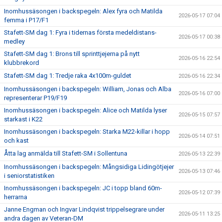
Inomhussäsongen i backspegeln: Alex fyra och Matilda
2026-05-17 07:04
femma i P17/F1
Stafett-SM dag 1: Fyra i tidernas första medeldistans-
2026-05-17 00:38
medley
Stafett-SM dag 1: Brons till sprinttjejerna på nytt
2026-05-16 22:54
klubbrekord
Stafett-SM dag 1: Tredje raka 4x100m-guldet
2026-05-16 22:34
Inomhussäsongen i backspegeln: William, Jonas och Alba
2026-05-16 07:00
representerar P19/F19
Inomhussäsongen i backspegeln: Alice och Matilda lyser
2026-05-15 07:57
starkast i K22
Inomhussäsongen i backspegeln: Starka M22-killar i hopp
2026-05-14 07:51
och kast
Åtta lag anmälda till Stafett-SM i Sollentuna
2026-05-13 22:39
Inomhussäsongen i backspegeln: Mångsidiga Lidingötjejer
2026-05-13 07:46
i seniorstatistiken
Inomhussäsongen i backspegeln: JC i topp bland 60m-
2026-05-12 07:39
herrarna
Janne Engman och Ingvar Lindqvist trippelsegrare under
2026-05-11 13:25
andra dagen av Veteran-DM