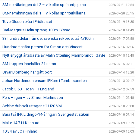
SM-nerräkningen del 2 – vi kollar sprintertjejerna
2026-07-21 12:54
SM-nerräkningen del 1 – vi kollar sprinterkillarna
2026-07-20 20:15
Tove Olsson tvåa i Fridkastet
2026-07-19 18:35
Carl-Magnus Helin sprang 100m i Ystad
2026-07-18 14:49
33 hundradelar från det svenska rekordet på 4x100m
2026-07-17 07:58
Hundradelsnära persen för Simon och Vincent
2026-07-16 07:56
Nytt snyggt årtsbästa av Malin Otterling Marmbrandt i Gävle
2026-07-15 16:45
SM-truppen innehåller 21 namn
2026-07-15 07:11
Orvar Blomberg har gått bort
2026-07-14 18:20
Johan Nordenson ensam IFKare i Tumbasprinten
2026-07-13 07:17
Jacob 3:50 – igen – i England
2026-07-12 07:59
Pers – igen – av Simon Martinsson
2026-07-11 07:48
Sebbe dubbelt uttagen till U20 VM
2026-07-10 20:08
Bara två IFK Lidingö-14-åringar i Sverigestatistiken
2026-07-10 07:14
Malte 14.71 i Karlstad
2026-07-09 13:19
10.34 av JC i Finland
2026-07-09 13:03