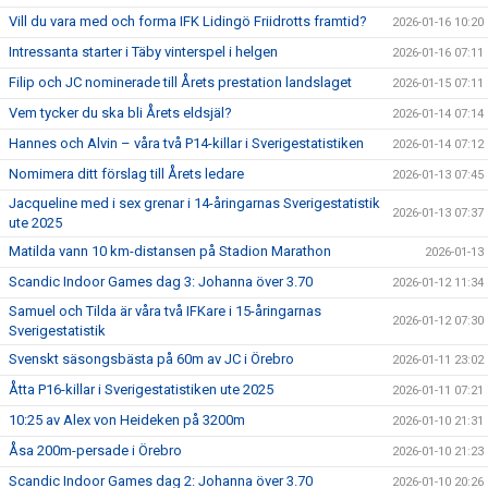
Vill du vara med och forma IFK Lidingö Friidrotts framtid?
2026-01-16 10:20
Intressanta starter i Täby vinterspel i helgen
2026-01-16 07:11
Filip och JC nominerade till Årets prestation landslaget
2026-01-15 07:11
Vem tycker du ska bli Årets eldsjäl?
2026-01-14 07:14
Hannes och Alvin – våra två P14-killar i Sverigestatistiken
2026-01-14 07:12
Nomimera ditt förslag till Årets ledare
2026-01-13 07:45
Jacqueline med i sex grenar i 14-åringarnas Sverigestatistik
2026-01-13 07:37
ute 2025
Matilda vann 10 km-distansen på Stadion Marathon
2026-01-13
Scandic Indoor Games dag 3: Johanna över 3.70
2026-01-12 11:34
Samuel och Tilda är våra två IFKare i 15-åringarnas
2026-01-12 07:30
Sverigestatistik
Svenskt säsongsbästa på 60m av JC i Örebro
2026-01-11 23:02
Åtta P16-killar i Sverigestatistiken ute 2025
2026-01-11 07:21
10:25 av Alex von Heideken på 3200m
2026-01-10 21:31
Åsa 200m-persade i Örebro
2026-01-10 21:23
Scandic Indoor Games dag 2: Johanna över 3.70
2026-01-10 20:26