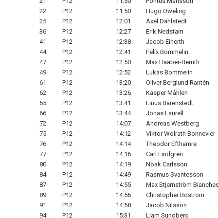
21
P12
11:50
Pontus Månsson
22
P12
11:50
Hugo Oweling
25
P12
12:01
Axel Dahlstedt
36
P12
12:27
Erik Nedstam
41
P12
12:38
Jacob Einerth
44
P12
12:41
Felix Bommelin
47
P12
12:50
Max Haaber-Bernth
49
P12
12:52
Lukas Bommelin
61
P12
13:20
Oliver Berglund Rantén
62
P12
13:26
Kasper Måhlen
65
P12
13:41
Linus Barenstedt
66
P12
13:44
Jonas Laurell
72
P12
14:07
Andreas Westberg
75
P12
14:12
Viktor Wolrath Bonnevier
76
P12
14:14
Theodor Efthamre
77
P12
14:16
Carl Lindgren
80
P12
14:19
Noak Carlsson
84
P12
14:49
Rasmus Svantesson
87
P12
14:55
Max Stjernström Bianches
89
P12
14:56
Christopher Boström
91
P12
14:58
Jacob Nilsson
94
P12
15:31
Liam Sundberg