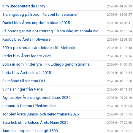
Kim utedebuterade i Troy
2026-04-14 07:29
Träningsdag på Bosön 12 april för veteraner!
2026-04-13 09:57
Daniel blev Årets ungdomstränare 2025
2026-04-13 08:41
På onsdag är det KM i terräng – kom ihåg att anmäla dig!
2026-04-12 10:14
Kaddy blev Årets motiverare
2026-04-12 08:55
200m-pers redan i årsdebuten för Mellanie
2026-04-11 15:48
Peder blev Årets ledare 2025
2026-04-11 14:16
Ebba in som hinderfyra i IFK Lidingö genom tiderna
2026-04-11 00:05
Lotta blev Årets eldsjäl 2025
2026-04-10 16:54
En månad till Veteran-DM
2026-04-10 15:20
37 hälsningar från Nerja
2026-04-10 11:23
Agnes blev Årets ungdomstränare 2025
2026-04-09 21:10
Leonardo femma i Påsksmällen
2026-04-09 09:04
Tor blev Årets Junior- och seniortränare 2025
2026-04-08 10:15
Sara fick utmärkelsen Årets Hane 2025
2026-04-07 22:50
Anmälan öppen till Lidingö 1500!
2026-04-07 14:37