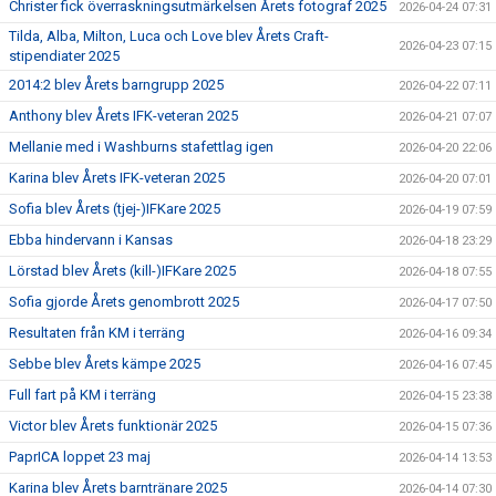
Christer fick överraskningsutmärkelsen Årets fotograf 2025
2026-04-24 07:31
Tilda, Alba, Milton, Luca och Love blev Årets Craft-
2026-04-23 07:15
stipendiater 2025
2014:2 blev Årets barngrupp 2025
2026-04-22 07:11
Anthony blev Årets IFK-veteran 2025
2026-04-21 07:07
Mellanie med i Washburns stafettlag igen
2026-04-20 22:06
Karina blev Årets IFK-veteran 2025
2026-04-20 07:01
Sofia blev Årets (tjej-)IFKare 2025
2026-04-19 07:59
Ebba hindervann i Kansas
2026-04-18 23:29
Lörstad blev Årets (kill-)IFKare 2025
2026-04-18 07:55
Sofia gjorde Årets genombrott 2025
2026-04-17 07:50
Resultaten från KM i terräng
2026-04-16 09:34
Sebbe blev Årets kämpe 2025
2026-04-16 07:45
Full fart på KM i terräng
2026-04-15 23:38
Victor blev Årets funktionär 2025
2026-04-15 07:36
PaprICA loppet 23 maj
2026-04-14 13:53
Karina blev Årets barntränare 2025
2026-04-14 07:30