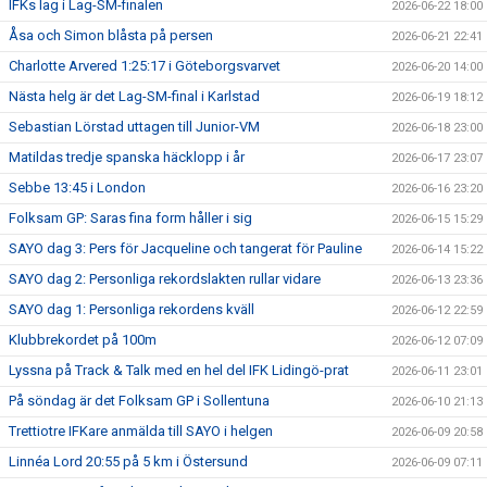
IFKs lag i Lag-SM-finalen
2026-06-22 18:00
Åsa och Simon blåsta på persen
2026-06-21 22:41
Charlotte Arvered 1:25:17 i Göteborgsvarvet
2026-06-20 14:00
Nästa helg är det Lag-SM-final i Karlstad
2026-06-19 18:12
Sebastian Lörstad uttagen till Junior-VM
2026-06-18 23:00
Matildas tredje spanska häcklopp i år
2026-06-17 23:07
Sebbe 13:45 i London
2026-06-16 23:20
Folksam GP: Saras fina form håller i sig
2026-06-15 15:29
SAYO dag 3: Pers för Jacqueline och tangerat för Pauline
2026-06-14 15:22
SAYO dag 2: Personliga rekordslakten rullar vidare
2026-06-13 23:36
SAYO dag 1: Personliga rekordens kväll
2026-06-12 22:59
Klubbrekordet på 100m
2026-06-12 07:09
Lyssna på Track & Talk med en hel del IFK Lidingö-prat
2026-06-11 23:01
På söndag är det Folksam GP i Sollentuna
2026-06-10 21:13
Trettiotre IFKare anmälda till SAYO i helgen
2026-06-09 20:58
Linnéa Lord 20:55 på 5 km i Östersund
2026-06-09 07:11