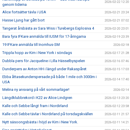
2026-02-22 12:20
genom tiderna
Alice fortsätter tävla i USA
2026-02-21 23:24
Hasse Ljung har gått bort
2026-02-21 07:02
Tangerat årsbästa av Sara Wiss i Turebergs Explosiva 4
2026-02-20 23:01
Bara fyra IFKare anmälda till IUSM för 17-åringarna
2026-02-19 23:39
19 IFKare anmälda till Inomhus-SM
2026-02-18
Trippla hopp av Kim i New York i söndags
2026-02-17 21:28
Dubbla pers för Jacqueline i Lilla Hässelbyspelen
2026-02-16 07:46
Dunderpers av Anton HH i längd under Rakaspåret
2026-02-15 17:03
Ebba åttasekunderspersade på både 1 mile och 3000m i
2026-02-14 17:40
USA
Melina ny ansvarig på vårt sommarläger!
2026-02-14
Längdklubbrekord i K22 av Alice Lindgren
2026-02-13 23:20
Kalle och Sebbe långt fram i Nordirland
2026-02-12 23:58
Kalle och Sebbe tävlar i Nordirland på torsdagskvällen
2026-02-11 21:57
Nytt säsoongsbästa i höjd av Kim i New York.
2026-02-11 14:21