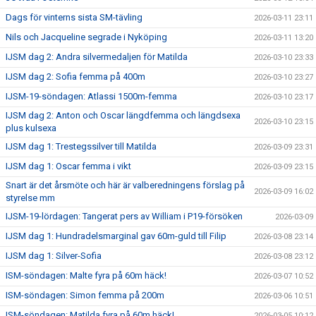
Dags för vinterns sista SM-tävling
2026-03-11 23:11
Nils och Jacqueline segrade i Nyköping
2026-03-11 13:20
IJSM dag 2: Andra silvermedaljen för Matilda
2026-03-10 23:33
IJSM dag 2: Sofia femma på 400m
2026-03-10 23:27
IJSM-19-söndagen: Atlassi 1500m-femma
2026-03-10 23:17
IJSM dag 2: Anton och Oscar längdfemma och längdsexa
2026-03-10 23:15
plus kulsexa
IJSM dag 1: Trestegssilver till Matilda
2026-03-09 23:31
IJSM dag 1: Oscar femma i vikt
2026-03-09 23:15
Snart är det årsmöte och här är valberedningens förslag på
2026-03-09 16:02
styrelse mm
IJSM-19-lördagen: Tangerat pers av William i P19-försöken
2026-03-09
IJSM dag 1: Hundradelsmarginal gav 60m-guld till Filip
2026-03-08 23:14
IJSM dag 1: Silver-Sofia
2026-03-08 23:12
ISM-söndagen: Malte fyra på 60m häck!
2026-03-07 10:52
ISM-söndagen: Simon femma på 200m
2026-03-06 10:51
ISM-söndagen: Matilda fyra på 60m häck!
2026-03-05 10:12