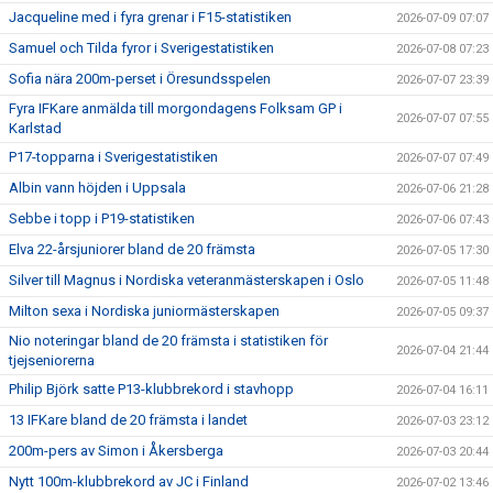
Jacqueline med i fyra grenar i F15-statistiken
2026-07-09 07:07
Samuel och Tilda fyror i Sverigestatistiken
2026-07-08 07:23
Sofia nära 200m-perset i Öresundsspelen
2026-07-07 23:39
Fyra IFKare anmälda till morgondagens Folksam GP i
2026-07-07 07:55
Karlstad
P17-topparna i Sverigestatistiken
2026-07-07 07:49
Albin vann höjden i Uppsala
2026-07-06 21:28
Sebbe i topp i P19-statistiken
2026-07-06 07:43
Elva 22-årsjuniorer bland de 20 främsta
2026-07-05 17:30
Silver till Magnus i Nordiska veteranmästerskapen i Oslo
2026-07-05 11:48
Milton sexa i Nordiska juniormästerskapen
2026-07-05 09:37
Nio noteringar bland de 20 främsta i statistiken för
2026-07-04 21:44
tjejseniorerna
Philip Björk satte P13-klubbrekord i stavhopp
2026-07-04 16:11
13 IFKare bland de 20 främsta i landet
2026-07-03 23:12
200m-pers av Simon i Åkersberga
2026-07-03 20:44
Nytt 100m-klubbrekord av JC i Finland
2026-07-02 13:46