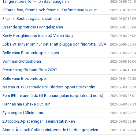
Tangerat pers för Filip i Bauhausgalan
2026-06-08 00:10
IFKarna fyra, femma och femma i Kraftmätningskvalet
2026-06-07 12:32
Filip in i Bauhausgalans startlista
2026-06-07 12:09
Lysande sprinttider i Kringelspelen
2026-06-07 00:04
Keely Hodgkinsons team på Vallen idag
2026-06-06 23:02
Ebba W skriver om hur det är att plugga och friidrotta i USA
2026-06-06 08:54
Belle vann Blodomloppet – igen
2026-06-05 23:14
Sommaridrottsskolan
2026-06-05 13:04
Provträning för barn föda 2020!
2026-06-04 13:00
Belle vann Blodomloppet
2026-06-04 09:33
Nästan 20 000 anmälda till Blodomloppet Stockholm
2026-06-03 09:59
Fem IFKare anmälda till Bauhausgalan (uppdaterad notis)
2026-06-03 08:01
Hannes nia i Shake Out Run
2026-06-03 07:53
Fyra segrar i Minimaran
2026-06-02 22:27
20 topp-20-placeringar i seniorstatistiken
2026-06-02 09:40
Simon, Åsa och Sofia sprintpersade i Huddingespelen
2026-06-01 22:53