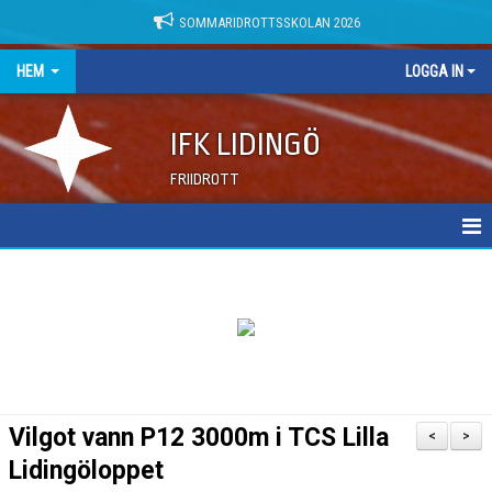
SOMMARIDROTTSSKOLAN 2026
HEM
LOGGA IN
IFK LIDINGÖ
FRIIDROTT
NYHETER
DOKUMENT
Vilgot vann P12 3000m i TCS Lilla
<
>
Lidingöloppet