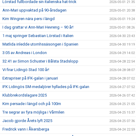
Lörstad fullbordade sin italienska hat-trick
2026-05-01 21:35
Ann-Mari uppvaktad på 90-årsdagen
2026-05-01 20:38
Kim Wingren nära pers i längd
2026-05-01 19:24
I dag grattar vi Ann-Mari Hevreng – 90 år!
2026-05-01 08:26
1 maj springer Sebastian Lörstad i Italien
2026-04-30 23:43
Matlida inledde utomhssäsongen i Spanien
2026-04-30 19:19
3:05 av Andreas i London
2026-04-29 14:02
32:41 av Simon Schuster i Bålsta Stadslopp
2026-04-28 22:54
Vi firar Lidingö Stad 100 år!
2026-04-28 08:07
Extrapriser på IFK-galan i januari
2026-04-28 07:02
IFK Lidingös SM-medaljörer hyllades på IFK-galan
2026-04-27 07:52
Klubbrekordslagare 2025
2026-04-26 07:42
Kim persade i längd och på 100m
2026-04-25 21:05
Tre segrar av fyra möjliga i Vårmilen
2026-04-25 15:37
Jacob gjorde Årets lyft 2025
2026-04-25 07:36
Fredrick vann i Åkersberga
2026-04-24 22:59