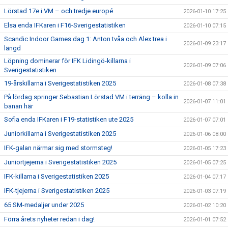
Lörstad 17e i VM – och tredje europé
2026-01-10 17:25
Elsa enda IFKaren i F16-Sverigestatistiken
2026-01-10 07:15
Scandic Indoor Games dag 1: Anton tvåa och Alex trea i
2026-01-09 23:17
längd
Löpning dominerar för IFK Lidingö-killarna i
2026-01-09 07:06
Sverigestatistiken
19-årskillarna i Sverigestatistiken 2025
2026-01-08 07:38
På lördag springer Sebastian Lörstad VM i terräng – kolla in
2026-01-07 11:01
banan här
Sofia enda IFKaren i F19-statistiken ute 2025
2026-01-07 07:01
Juniorkillarna i Sverigestatistiken 2025
2026-01-06 08:00
IFK-galan närmar sig med stormsteg!
2026-01-05 17:23
Juniortjejerna i Sverigestatistiken 2025
2026-01-05 07:25
IFK-killarna i Sverigestatistiken 2025
2026-01-04 07:17
IFK-tjejerna i Sverigestatistiken 2025
2026-01-03 07:19
65 SM-medaljer under 2025
2026-01-02 10:20
Förra årets nyheter redan i dag!
2026-01-01 07:52