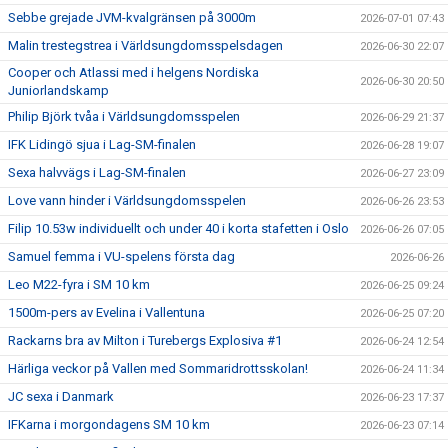
Sebbe grejade JVM-kvalgränsen på 3000m
2026-07-01 07:43
Malin trestegstrea i Världsungdomsspelsdagen
2026-06-30 22:07
Cooper och Atlassi med i helgens Nordiska
2026-06-30 20:50
Juniorlandskamp
Philip Björk tvåa i Världsungdomsspelen
2026-06-29 21:37
IFK Lidingö sjua i Lag-SM-finalen
2026-06-28 19:07
Sexa halvvägs i Lag-SM-finalen
2026-06-27 23:09
Love vann hinder i Världsungdomsspelen
2026-06-26 23:53
Filip 10.53w individuellt och under 40 i korta stafetten i Oslo
2026-06-26 07:05
Samuel femma i VU-spelens första dag
2026-06-26
Leo M22-fyra i SM 10 km
2026-06-25 09:24
1500m-pers av Evelina i Vallentuna
2026-06-25 07:20
Rackarns bra av Milton i Turebergs Explosiva #1
2026-06-24 12:54
Härliga veckor på Vallen med Sommaridrottsskolan!
2026-06-24 11:34
JC sexa i Danmark
2026-06-23 17:37
IFKarna i morgondagens SM 10 km
2026-06-23 07:14