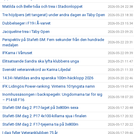
Matilda och Belle tvåa och trea i Stadionloppet
2026-05-24 22:38
Tre höjdpers (ett tangerat) under andra dagen av Täby Open
2026-05-23 18:30
Dubbelseger i F19 i Å-varvet
2026-05-23 15:34
Jacqueline trea i Täby Open
2026-05-23 09:25
Perspektiv på Stafett-SM: Fem sekunder från den hundrade
2026-05-22 23:31
medaljen
IFKarna i Vårruset
2026-05-22 09:39
Elitsatsande Sandra ska lyfta klubbens unga
2026-05-21 11:47
Svenskt veteranrekord av Karina Liljedal
2026-05-21 11:33
14.34 i Matildas andra spanska 100m-häcklopp 2026
2026-05-20 22:46
IFK Lidingös Power-ranking: Vinterns 10 tyngsta namn
2026-05-19 07:44
Inomhussäsongen i backspegeln: Ungdomarna tar för sig
2026-05-18 07:20
– P14 till F16
Stafett-SM dag 2: P17-laget på 3x800m sexa
2026-05-17 20:48
Stafett-SM dag 2: P17 4x100-killarna sjua i finalen
2026-05-17 20:32
Stafett-SM dag 2: F17-tjejerna tia på 3x800m
2026-05-17 20:22
I dag fyller Veteranklubben 75 år
2026-05-17 09:46