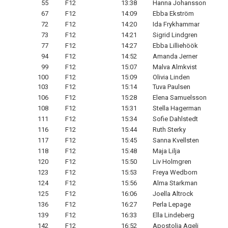
55
F12
13:38
Hanna Johansson
67
F12
14:09
Ebba Ekström
72
F12
14:20
Ida Frykhammar
73
F12
14:21
Sigrid Lindgren
77
F12
14:27
Ebba Lilliehöök
94
F12
14:52
Amanda Jerner
99
F12
15:07
Malva Almkvist
100
F12
15:09
Olivia Linden
103
F12
15:14
Tuva Paulsen
106
F12
15:28
Elena Samuelsson
108
F12
15:31
Stella Hagerman
111
F12
15:34
Sofie Dahlstedt
116
F12
15:44
Ruth Sterky
117
F12
15:45
Sanna Kvellsten
118
F12
15:48
Maja Lilja
120
F12
15:50
Liv Holmgren
123
F12
15:53
Freya Wedborn
124
F12
15:56
Alma Starkman
125
F12
16:06
Joella Altrock
136
F12
16:27
Perla Lepage
139
F12
16:33
Ella Lindeberg
142
F12
16:52
Apostolia Ageli