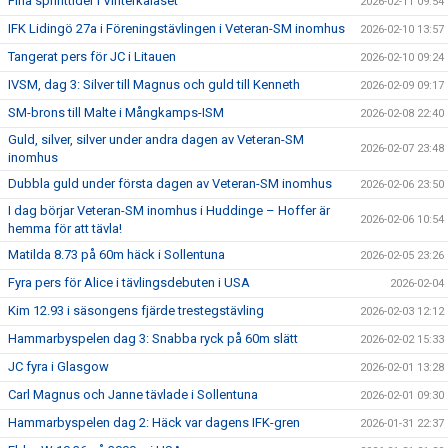
Fina sprinttider i Vinterkalaset
2026-02-11 09:54
IFK Lidingö 27a i Föreningstävlingen i Veteran-SM inomhus
2026-02-10 13:57
Tangerat pers för JC i Litauen
2026-02-10 09:24
IVSM, dag 3: Silver till Magnus och guld till Kenneth
2026-02-09 09:17
SM-brons till Malte i Mångkamps-ISM
2026-02-08 22:40
Guld, silver, silver under andra dagen av Veteran-SM
2026-02-07 23:48
inomhus
Dubbla guld under första dagen av Veteran-SM inomhus
2026-02-06 23:50
I dag börjar Veteran-SM inomhus i Huddinge – Hoffer är
2026-02-06 10:54
hemma för att tävla!
Matilda 8.73 på 60m häck i Sollentuna
2026-02-05 23:26
Fyra pers för Alice i tävlingsdebuten i USA
2026-02-04
Kim 12.93 i säsongens fjärde trestegstävling
2026-02-03 12:12
Hammarbyspelen dag 3: Snabba ryck på 60m slätt
2026-02-02 15:33
JC fyra i Glasgow
2026-02-01 13:28
Carl Magnus och Janne tävlade i Sollentuna
2026-02-01 09:30
Hammarbyspelen dag 2: Häck var dagens IFK-gren
2026-01-31 22:37