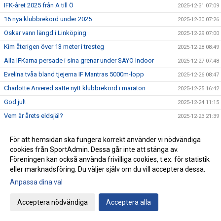
IFK-året 2025 från A till Ö
2025-12-31 07:09
16 nya klubbrekord under 2025
2025-12-30 07:26
Oskar vann längd i Linköping
2025-12-29 07:00
Kim återigen över 13 meter i tresteg
2025-12-28 08:49
Alla IFKarna persade i sina grenar under SAYO Indoor
2025-12-27 07:48
Evelina tvåa bland tjejerna IF Mantras 5000m-lopp
2025-12-26 08:47
Charlotte Arvered satte nytt klubbrekord i maraton
2025-12-25 16:42
God jul!
2025-12-24 11:15
Vem är årets eldsjäl?
2025-12-23 21:39
Vem är Årets ledare?
2025-12-22 22:15
För att hemsidan ska fungera korrekt använder vi nödvändiga
34 IFKare i Luciaspelens Öppna hus
2025-12-21 07:54
cookies från SportAdmin. Dessa går inte att stänga av.
Nu kan du anmäla dig till IFK-galan
2025-12-20 07:49
Föreningen kan också använda frivilliga cookies, t.ex. för statistik
eller marknadsföring. Du väljer själv om du vill acceptera dessa.
Lörstad klar för VM i terräng
2025-12-19 09:48
Anpassa dina val
Philip, Carl och Alvin vinnare under Luciaspelssöndagen
2025-12-18 23:50
Många friidrottare prisade när Veteranklubben hade sitt
Acceptera nödvändiga
Acceptera alla
2025-12-17 22:55
årliga Luciafirande
Läs om Daniel, Sebbe och de andra på Friidrottaren.com
2025-12-16 20:19