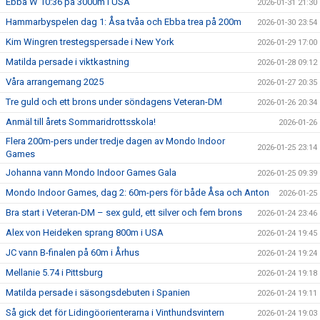
Ebba W 10:36 på 3000m i USA
2026-01-31 21:30
Hammarbyspelen dag 1: Åsa tvåa och Ebba trea på 200m
2026-01-30 23:54
Kim Wingren trestegspersade i New York
2026-01-29 17:00
Matilda persade i viktkastning
2026-01-28 09:12
Våra arrangemang 2025
2026-01-27 20:35
Tre guld och ett brons under söndagens Veteran-DM
2026-01-26 20:34
Anmäl till årets Sommaridrottsskola!
2026-01-26
Flera 200m-pers under tredje dagen av Mondo Indoor
2026-01-25 23:14
Games
Johanna vann Mondo Indoor Games Gala
2026-01-25 09:39
Mondo Indoor Games, dag 2: 60m-pers för både Åsa och Anton
2026-01-25
Bra start i Veteran-DM – sex guld, ett silver och fem brons
2026-01-24 23:46
Alex von Heideken sprang 800m i USA
2026-01-24 19:45
JC vann B-finalen på 60m i Århus
2026-01-24 19:24
Mellanie 5.74 i Pittsburg
2026-01-24 19:18
Matilda persade i säsongsdebuten i Spanien
2026-01-24 19:11
Så gick det för Lidingöorienterarna i Vinthundsvintern
2026-01-24 19:03