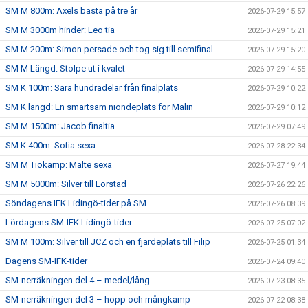
SM M 800m: Axels bästa på tre år
2026-07-29 15:57
SM M 3000m hinder: Leo tia
2026-07-29 15:21
SM M 200m: Simon persade och tog sig till semifinal
2026-07-29 15:20
SM M Längd: Stolpe ut i kvalet
2026-07-29 14:55
SM K 100m: Sara hundradelar från finalplats
2026-07-29 10:22
SM K längd: En smärtsam niondeplats för Malin
2026-07-29 10:12
SM M 1500m: Jacob finaltia
2026-07-29 07:49
SM K 400m: Sofia sexa
2026-07-28 22:34
SM M Tiokamp: Malte sexa
2026-07-27 19:44
SM M 5000m: Silver till Lörstad
2026-07-26 22:26
Söndagens IFK Lidingö-tider på SM
2026-07-26 08:39
Lördagens SM-IFK Lidingö-tider
2026-07-25 07:02
SM M 100m: Silver till JCZ och en fjärdeplats till Filip
2026-07-25 01:34
Dagens SM-IFK-tider
2026-07-24 09:40
SM-nerräkningen del 4 – medel/lång
2026-07-23 08:35
SM-nerräkningen del 3 – hopp och mångkamp
2026-07-22 08:38