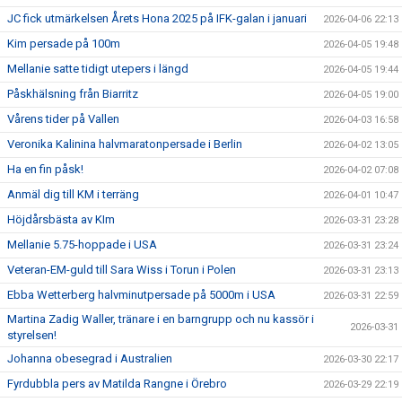
JC fick utmärkelsen Årets Hona 2025 på IFK-galan i januari
2026-04-06 22:13
Kim persade på 100m
2026-04-05 19:48
Mellanie satte tidigt utepers i längd
2026-04-05 19:44
Påskhälsning från Biarritz
2026-04-05 19:00
Vårens tider på Vallen
2026-04-03 16:58
Veronika Kalinina halvmaratonpersade i Berlin
2026-04-02 13:05
Ha en fin påsk!
2026-04-02 07:08
Anmäl dig till KM i terräng
2026-04-01 10:47
Höjdårsbästa av KIm
2026-03-31 23:28
Mellanie 5.75-hoppade i USA
2026-03-31 23:24
Veteran-EM-guld till Sara Wiss i Torun i Polen
2026-03-31 23:13
Ebba Wetterberg halvminutpersade på 5000m i USA
2026-03-31 22:59
Martina Zadig Waller, tränare i en barngrupp och nu kassör i
2026-03-31
styrelsen!
Johanna obesegrad i Australien
2026-03-30 22:17
Fyrdubbla pers av Matilda Rangne i Örebro
2026-03-29 22:19