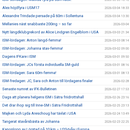
Alex höjdfyra i USM17
2026-03-04 18:33
Alexandre Trindade persade på 60m i Sollentuna
2026-03-04 13:30
Mellanies näst snabbaste 200ing – so far
2026-03-04
Nytt längdklubgrekord av Alice Lindgren Engelblom i USA
2026-03-03 21:34
ISM-lördagen: Anton längd-femma!
2026-03-03 08:14
ISM-lördagen: Johanna stav-femma!
2026-03-02 09:00
Dagens IFKare i ISM
2026-03-01 09:50
ISM-lördagen: JCs första individuella SM-guld
2026-03-01 08:16
ISM-lördagen: Sara 60m-femma!
2026-03-01 08:13
ISM-fredagen: JC, Sara och Anton till lördagens finaler
2026-02-28
Senaste numret av IFK-Bulletinen
2026-02-27 17:53
Dags att planera helgens ISM i Sätra friidrottshall
2026-02-26 23:16
Det drar ihop sig till Inne-SM i Sätra Friidrottshall
2026-02-25 23:13
Majken och Lyda Areschoug har tävlat i USA
2026-02-24 13:49
Tangerat stavårsbästa av Johanna
2026-02-23 22:25
Kanonlopp av Lörstad på 10 km – U20-tvåa i Europa