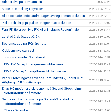
Atlassi elva på Premiärmilen
2026-03-28
Marielle Ramel - ny i styrelsen
2026-03-25 14:17
Alice persade under andra dagen av Regionmästerskapen
2026-03-22 22:40
Philip och Philip på pallen i Regionmästerskapen
2026-03-21 23:07
Fyra IFK-tjejer och fyra IFK-killar i helgens Regionfinaler
2026-03-20 21:47
Lörstad årsbästade på 5 km
2026-03-19 07:00
Beblomstrade på IFKs årsmöte
2026-03-18 22:04
Klubbens nya styrelse!
2026-03-17 22:50
Imorgon årsmöte i Stadshuset
2026-03-16 11:59
IUSM 15/16 dag 2: Jacqueline dubbel sexa
2026-03-15 20:47
IUSM15-16 dag 1: Längdbrons till Jacqueline
2026-03-14 23:18
Vad vill föreningarna använda Förbundet till?, undrar Curt
2026-03-13 22:49
Högberg på Friidrottstorget
En av två motioner gick igenom på Gotland-Stockholms
2026-03-12 20:38
Friidrottsförbunds årsmöte
Sebbe och Fanny prisade på Gotland-Stockholms
2026-03-12 18:49
Friidrottsförbunds årsmöte
JC tvåa i Österrike
2026-03-12 15:04