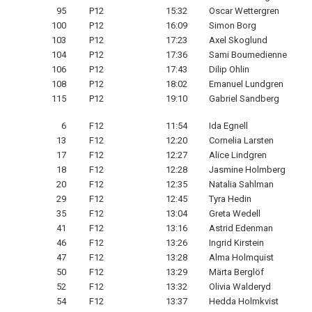
95
P12
15:32
Oscar Wettergren
100
P12
16:09
Simon Borg
103
P12
17:23
Axel Skoglund
104
P12
17:36
Sami Boumedienne
106
P12
17:43
Dilip Ohlin
108
P12
18:02
Emanuel Lundgren
115
P12
19:10
Gabriel Sandberg
6
F12
11:54
Ida Egnell
13
F12
12:20
Cornelia Larsten
17
F12
12:27
Alice Lindgren
18
F12
12:28
Jasmine Holmberg
20
F12
12:35
Natalia Sahlman
29
F12
12:45
Tyra Hedin
35
F12
13:04
Greta Wedell
41
F12
13:16
Astrid Edenman
46
F12
13:26
Ingrid Kirstein
47
F12
13:28
Alma Holmquist
50
F12
13:29
Märta Berglöf
52
F12
13:32
Olivia Walderyd
54
F12
13:37
Hedda Holmkvist