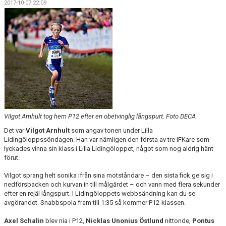
2017-10-07 22:09
Vilgot Arnhult tog hem P12 efter en obetvinglig långspurt. Foto DECA
Det var
Vilgot Arnhult
som angav tonen under Lilla
Lidingöloppssöndagen. Han var nämligen den första av tre IFKare som
lyckades vinna sin klass i Lilla Lidingöloppet, något som nog aldrig hänt
förut.
Vilgot sprang helt sonika ifrån sina motståndare – den sista fick ge sig i
nedförsbacken och kurvan in till målgärdet – och vann med flera sekunder
efter en rejäl långspurt. I Lidingöloppets webbsändning kan du se
avgörandet. Snabbspola fram till 1:35 så kommer P12-klassen.
Axel Schalin
blev nia i P12,
Nicklas Unonius Östlund
nittonde,
Pontus