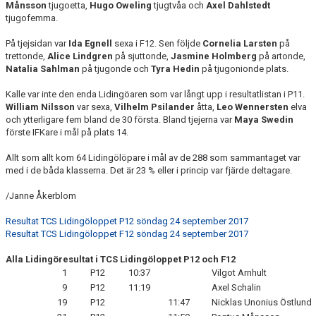
Månsson
tjugoetta,
Hugo Oweling
tjugtvåa och
Axel Dahlstedt
tjugofemma.
På tjejsidan var
Ida Egnell
sexa i F12. Sen följde
Cornelia Larsten
på
trettonde,
Alice Lindgren
på sjuttonde,
Jasmine Holmberg
på artonde,
Natalia Sahlman
på tjugonde och
Tyra Hedin
på tjugonionde plats.
Kalle var inte den enda Lidingöaren som var långt upp i resultatlistan i P11.
William Nilsson
var sexa,
Vilhelm Psilander
åtta,
Leo Wennersten
elva
och ytterligare fem bland de 30 första. Bland tjejerna var
Maya Swedin
förste IFKare i mål på plats 14.
Allt som allt kom 64 Lidingölöpare i mål av de 288 som sammantaget var
med i de båda klasserna. Det är 23 % eller i princip var fjärde deltagare.
/Janne Åkerblom
Resultat TCS Lidingöloppet P12 söndag 24 september 2017
Resultat TCS Lidingöloppet F12 söndag 24 september 2017
Alla Lidingöresultat i TCS Lidingöloppet P12 och F12
1
P12
10:37
Vilgot Arnhult
9
P12
11:19
Axel Schalin
19
P12
11:47
Nicklas Unonius Östlund