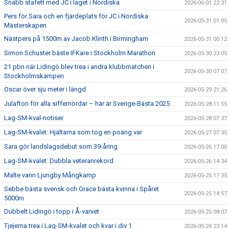
Snabb stafett med JC i laget i Nordiska
2026-06-01 22:31
Pers för Sara och en fjärdeplats för JC i Nordiska
2026-05-31 01:05
Mästerskapen
Nästpers på 1500m av Jacob Klinth i Birmingham
2026-05-31 00:12
Simon Schuster bäste IFKare i Stockholm Marathon
2026-05-30 23:05
21 pbn när Lidingö blev trea i andra klubbmatchen i
2026-05-30 07:07
Stockholmskampen
Oscar över sju meter i längd
2026-05-29 21:26
Julafton för alla siffernördar – här är Sverige-Bästa 2025
2026-05-28 11:55
Lag-SM-kval-notiser
2026-05-28 07:37
Lag-SM-kvalet: Hjältarna som tog en poäng var
2026-05-27 07:35
Sara gör landslagsdebut som 39-åring
2026-05-26 17:00
Lag-SM-kvalet: Dubbla veteranrekord
2026-05-26 14:34
Malte vann Ljungby Mångkamp
2026-05-25 17:35
Sebbe bästa svensk och Grace bästa kvinna i Spåret
2026-05-25 14:57
5000m
Dubbelt Lidingö i topp i Å-varvet
2026-05-25 08:07
Tjejerna trea i Lag-SM-kvalet och kvar i div 1
2026-05-24 23:14