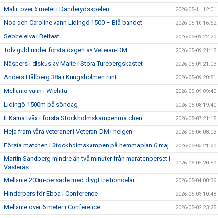
Malin över 6 meter i Danderydsspelen
2026-05-11 12:01
Noa och Caroline vann Lidingö 1500 – Blå bandet
2026-05-10 16:52
Sebbe elva i Belfast
2026-05-09 22:23
Tolv guld under första dagen av Veteran-DM
2026-05-09 21:13
Näspers i diskus av Malte i Stora Turebergskastet
2026-05-09 21:03
Anders Hållberg 38a i Kungsholmen runt
2026-05-09 20:51
Mellanie vann i Wichita
2026-05-09 09:40
Lidingö 1500m på söndag
2026-05-08 19:40
IFKarna tvåa i första Stockholmskampenmatchen
2026-05-07 21:15
Heja fram våra veteraner i Veteran-DM i helgen
2026-05-06 08:03
Första matchen i Stockholmskampen på hemmaplan 6 maj
2026-05-05 21:20
Martin Sandberg mindre än två minuter från maratonperset i
2026-05-05 20:59
Västerås
Mellanie 200m-persade med drygt tre tiondelar
2026-05-04 00:36
Hinderpers för Ebba i Conference
2026-05-03 10:48
Mellanie över 6 meter i Conference
2026-05-02 23:25