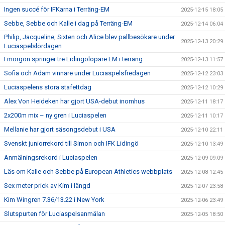
Ingen succé för IFKarna i Terräng-EM
2025-12-15 18:05
Sebbe, Sebbe och Kalle i dag på Terräng-EM
2025-12-14 06:04
Philip, Jacqueline, Sixten och Alice blev pallbesökare under
2025-12-13 20:29
Luciaspelslördagen
I morgon springer tre Lidingölöpare EM i terräng
2025-12-13 11:57
Sofia och Adam vinnare under Luciaspelsfredagen
2025-12-12 23:03
Luciaspelens stora stafettdag
2025-12-12 10:29
Alex Von Heideken har gjort USA-debut inomhus
2025-12-11 18:17
2x200m mix – ny gren i Luciaspelen
2025-12-11 10:17
Mellanie har gjort säsongsdebut i USA
2025-12-10 22:11
Svenskt juniorrekord till Simon och IFK Lidingö
2025-12-10 13:49
Anmälningsrekord i Luciaspelen
2025-12-09 09:09
Läs om Kalle och Sebbe på European Athletics webbplats
2025-12-08 12:45
Sex meter prick av Kim i längd
2025-12-07 23:58
Kim Wingren 7.36/13.22 i New York
2025-12-06 23:49
Slutspurten för Luciaspelsanmälan
2025-12-05 18:50