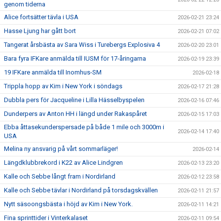
genom tiderna
Alice fortsätter tävla i USA
2026-02-21 23:24
Hasse Ljung har gått bort
2026-02-21 07:02
Tangerat årsbästa av Sara Wiss i Turebergs Explosiva 4
2026-02-20 23:01
Bara fyra IFKare anmälda till IUSM för 17-åringarna
2026-02-19 23:39
19 IFKare anmälda till Inomhus-SM
2026-02-18
Trippla hopp av Kim i New York i söndags
2026-02-17 21:28
Dubbla pers för Jacqueline i Lilla Hässelbyspelen
2026-02-16 07:46
Dunderpers av Anton HH i längd under Rakaspåret
2026-02-15 17:03
Ebba åttasekunderspersade på både 1 mile och 3000m i
2026-02-14 17:40
USA
Melina ny ansvarig på vårt sommarläger!
2026-02-14
Längdklubbrekord i K22 av Alice Lindgren
2026-02-13 23:20
Kalle och Sebbe långt fram i Nordirland
2026-02-12 23:58
Kalle och Sebbe tävlar i Nordirland på torsdagskvällen
2026-02-11 21:57
Nytt säsoongsbästa i höjd av Kim i New York.
2026-02-11 14:21
Fina sprinttider i Vinterkalaset
2026-02-11 09:54