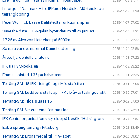
Evelina och Ida – två av IFKarna i Höstrusket
2025-11-08 21:14
I morgon i Danmark – tre IFKare i Nordiska Mästerskapen i
2025-11-08 07:38
terränglöpning
Peter Woll fick Lasse Dahlstedts funktionärspris
2025-11-07 07:02
Save the date – IFK-galan byter datum till 23 januari
2025-11-06 07:21
17:25 av Alex von Heideken på 5000m
2025-11-05 22:37
Så nära var det maximal Daniel-utdelning
2025-11-04 22:56
Årets fjärde Bulle är ute nu
2025-11-03 07:22
IFK tia i SM-pokalen
2025-11-02 23:22
Emma Holstad 1:35 på halvmaran
2025-11-01 22:35
Terräng-SM: 18 IFK Lidingö-lag i Mix-stafetten
2025-10-31 07:06
Terräng-SM: Luddes sista lopp i IFKs blåvita tävlingsdräkt
2025-10-30 07:01
Terräng-SM: Tilda sjua i F15
2025-10-29 07:00
Terräng-SM: Veteranerna femma i lag
2025-10-28 23:29
IFK Centralorganisations styrelse på besök i Helsingfors
2025-10-27 07:57
Ebba sprang terräng i Pittsburg
2025-10-26 13:49
Terräng-SM: Bronsmedalj till P19-laget
2025-10-26 09:07