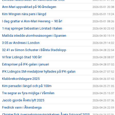
Ann-Mari uppvaktad på 90-årsdagen
2026-05-01 20:38
Kim Wingren nära pers i längd
2026-05-01 19:24
I dag grattar vi Ann-Mari Hevreng – 90 år!
2026-05-01 08:26
1 maj springer Sebastian Lörstad i Italien
2026-04-30 23:43
Matlida inledde utomhssäsongen i Spanien
2026-04-30 19:19
3:05 av Andreas i London
2026-04-29 14:02
32:41 av Simon Schuster i Bålsta Stadslopp
2026-04-28 22:54
Vi firar Lidingö Stad 100 år!
2026-04-28 08:07
Extrapriser på IFK-galan i januari
2026-04-28 07:02
IFK Lidingös SM-medaljörer hyllades på IFK-galan
2026-04-27 07:52
Klubbrekordslagare 2025
2026-04-26 07:42
Kim persade i längd och på 100m
2026-04-25 21:05
Tre segrar av fyra möjliga i Vårmilen
2026-04-25 15:37
Jacob gjorde Årets lyft 2025
2026-04-25 07:36
Fredrick vann i Åkersberga
2026-04-24 22:59
Christer fick överraskningsutmärkelsen Årets fotograf 2025
2026-04-24 07:31