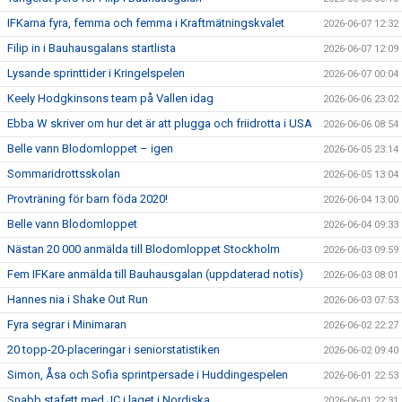
IFKarna fyra, femma och femma i Kraftmätningskvalet
2026-06-07 12:32
Filip in i Bauhausgalans startlista
2026-06-07 12:09
Lysande sprinttider i Kringelspelen
2026-06-07 00:04
Keely Hodgkinsons team på Vallen idag
2026-06-06 23:02
Ebba W skriver om hur det är att plugga och friidrotta i USA
2026-06-06 08:54
Belle vann Blodomloppet – igen
2026-06-05 23:14
Sommaridrottsskolan
2026-06-05 13:04
Provträning för barn föda 2020!
2026-06-04 13:00
Belle vann Blodomloppet
2026-06-04 09:33
Nästan 20 000 anmälda till Blodomloppet Stockholm
2026-06-03 09:59
Fem IFKare anmälda till Bauhausgalan (uppdaterad notis)
2026-06-03 08:01
Hannes nia i Shake Out Run
2026-06-03 07:53
Fyra segrar i Minimaran
2026-06-02 22:27
20 topp-20-placeringar i seniorstatistiken
2026-06-02 09:40
Simon, Åsa och Sofia sprintpersade i Huddingespelen
2026-06-01 22:53
Snabb stafett med JC i laget i Nordiska
2026-06-01 22:31