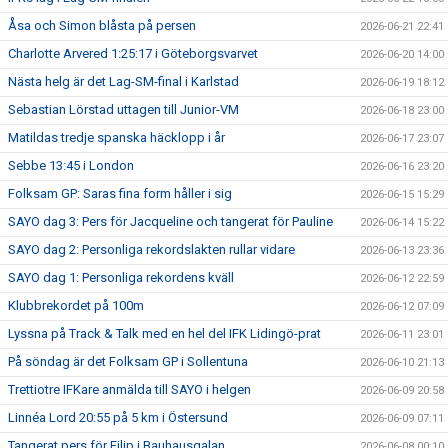
Åsa och Simon blåsta på persen
2026-06-21 22:41
Charlotte Arvered 1:25:17 i Göteborgsvarvet
2026-06-20 14:00
Nästa helg är det Lag-SM-final i Karlstad
2026-06-19 18:12
Sebastian Lörstad uttagen till Junior-VM
2026-06-18 23:00
Matildas tredje spanska häcklopp i år
2026-06-17 23:07
Sebbe 13:45 i London
2026-06-16 23:20
Folksam GP: Saras fina form håller i sig
2026-06-15 15:29
SAYO dag 3: Pers för Jacqueline och tangerat för Pauline
2026-06-14 15:22
SAYO dag 2: Personliga rekordslakten rullar vidare
2026-06-13 23:36
SAYO dag 1: Personliga rekordens kväll
2026-06-12 22:59
Klubbrekordet på 100m
2026-06-12 07:09
Lyssna på Track & Talk med en hel del IFK Lidingö-prat
2026-06-11 23:01
På söndag är det Folksam GP i Sollentuna
2026-06-10 21:13
Trettiotre IFKare anmälda till SAYO i helgen
2026-06-09 20:58
Linnéa Lord 20:55 på 5 km i Östersund
2026-06-09 07:11
Tangerat pers för Filip i Bauhausgalan
2026-06-08 00:10