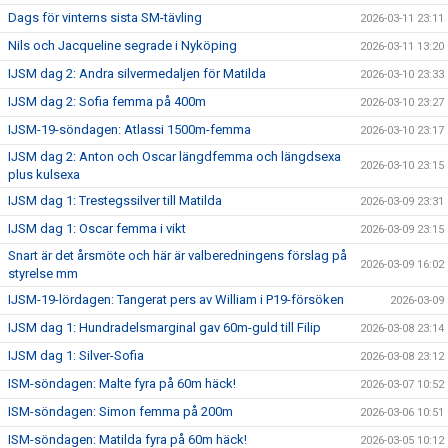
Dags för vinterns sista SM-tävling
2026-03-11 23:11
Nils och Jacqueline segrade i Nyköping
2026-03-11 13:20
IJSM dag 2: Andra silvermedaljen för Matilda
2026-03-10 23:33
IJSM dag 2: Sofia femma på 400m
2026-03-10 23:27
IJSM-19-söndagen: Atlassi 1500m-femma
2026-03-10 23:17
IJSM dag 2: Anton och Oscar längdfemma och längdsexa
2026-03-10 23:15
plus kulsexa
IJSM dag 1: Trestegssilver till Matilda
2026-03-09 23:31
IJSM dag 1: Oscar femma i vikt
2026-03-09 23:15
Snart är det årsmöte och här är valberedningens förslag på
2026-03-09 16:02
styrelse mm
IJSM-19-lördagen: Tangerat pers av William i P19-försöken
2026-03-09
IJSM dag 1: Hundradelsmarginal gav 60m-guld till Filip
2026-03-08 23:14
IJSM dag 1: Silver-Sofia
2026-03-08 23:12
ISM-söndagen: Malte fyra på 60m häck!
2026-03-07 10:52
ISM-söndagen: Simon femma på 200m
2026-03-06 10:51
ISM-söndagen: Matilda fyra på 60m häck!
2026-03-05 10:12