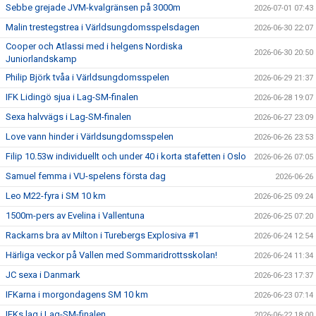
Sebbe grejade JVM-kvalgränsen på 3000m
2026-07-01 07:43
Malin trestegstrea i Världsungdomsspelsdagen
2026-06-30 22:07
Cooper och Atlassi med i helgens Nordiska
2026-06-30 20:50
Juniorlandskamp
Philip Björk tvåa i Världsungdomsspelen
2026-06-29 21:37
IFK Lidingö sjua i Lag-SM-finalen
2026-06-28 19:07
Sexa halvvägs i Lag-SM-finalen
2026-06-27 23:09
Love vann hinder i Världsungdomsspelen
2026-06-26 23:53
Filip 10.53w individuellt och under 40 i korta stafetten i Oslo
2026-06-26 07:05
Samuel femma i VU-spelens första dag
2026-06-26
Leo M22-fyra i SM 10 km
2026-06-25 09:24
1500m-pers av Evelina i Vallentuna
2026-06-25 07:20
Rackarns bra av Milton i Turebergs Explosiva #1
2026-06-24 12:54
Härliga veckor på Vallen med Sommaridrottsskolan!
2026-06-24 11:34
JC sexa i Danmark
2026-06-23 17:37
IFKarna i morgondagens SM 10 km
2026-06-23 07:14
IFKs lag i Lag-SM-finalen
2026-06-22 18:00