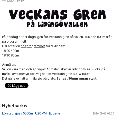
2017-09-11 17:17
På onsdag är det dags igen för Veckans gren på vallen. 400 och 800m står
på programmet!
Här hittar du
tidsprogrammet
för tävlingen:
18.00 400m
18.30 800m
Anmälan
:
Vill du vara med och springa? Anmälan sker via lidingofri.se. Klicka på
tävla
i övre menyn och välj sedan Veckans gren 400 & 800m.
Det går även att anmäla sig på plats.
Senast 30min innan start.
Nyhetsarkiv
Lörstad sjua i 5000m i U20 VM i Eugene
2026-08-06 05:00