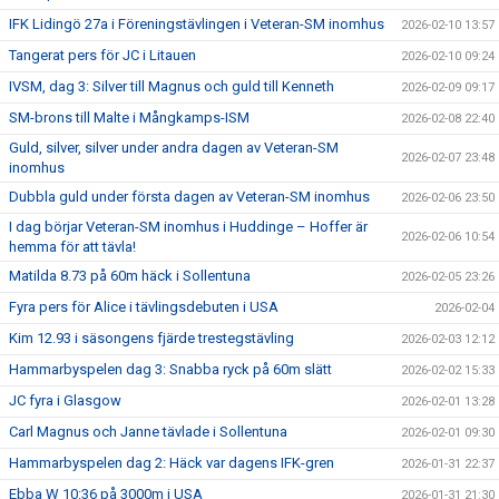
IFK Lidingö 27a i Föreningstävlingen i Veteran-SM inomhus
2026-02-10 13:57
Tangerat pers för JC i Litauen
2026-02-10 09:24
IVSM, dag 3: Silver till Magnus och guld till Kenneth
2026-02-09 09:17
SM-brons till Malte i Mångkamps-ISM
2026-02-08 22:40
Guld, silver, silver under andra dagen av Veteran-SM
2026-02-07 23:48
inomhus
Dubbla guld under första dagen av Veteran-SM inomhus
2026-02-06 23:50
I dag börjar Veteran-SM inomhus i Huddinge – Hoffer är
2026-02-06 10:54
hemma för att tävla!
Matilda 8.73 på 60m häck i Sollentuna
2026-02-05 23:26
Fyra pers för Alice i tävlingsdebuten i USA
2026-02-04
Kim 12.93 i säsongens fjärde trestegstävling
2026-02-03 12:12
Hammarbyspelen dag 3: Snabba ryck på 60m slätt
2026-02-02 15:33
JC fyra i Glasgow
2026-02-01 13:28
Carl Magnus och Janne tävlade i Sollentuna
2026-02-01 09:30
Hammarbyspelen dag 2: Häck var dagens IFK-gren
2026-01-31 22:37
Ebba W 10:36 på 3000m i USA
2026-01-31 21:30