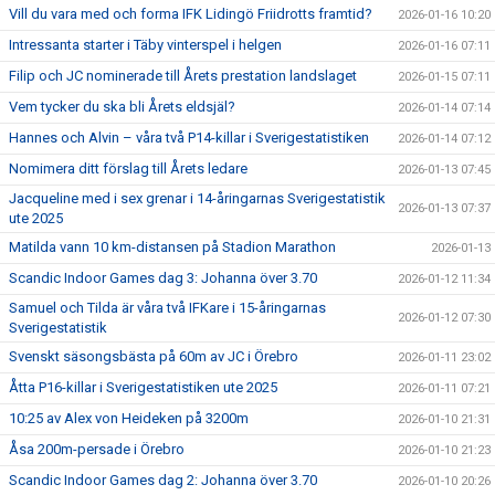
Vill du vara med och forma IFK Lidingö Friidrotts framtid?
2026-01-16 10:20
Intressanta starter i Täby vinterspel i helgen
2026-01-16 07:11
Filip och JC nominerade till Årets prestation landslaget
2026-01-15 07:11
Vem tycker du ska bli Årets eldsjäl?
2026-01-14 07:14
Hannes och Alvin – våra två P14-killar i Sverigestatistiken
2026-01-14 07:12
Nomimera ditt förslag till Årets ledare
2026-01-13 07:45
Jacqueline med i sex grenar i 14-åringarnas Sverigestatistik
2026-01-13 07:37
ute 2025
Matilda vann 10 km-distansen på Stadion Marathon
2026-01-13
Scandic Indoor Games dag 3: Johanna över 3.70
2026-01-12 11:34
Samuel och Tilda är våra två IFKare i 15-åringarnas
2026-01-12 07:30
Sverigestatistik
Svenskt säsongsbästa på 60m av JC i Örebro
2026-01-11 23:02
Åtta P16-killar i Sverigestatistiken ute 2025
2026-01-11 07:21
10:25 av Alex von Heideken på 3200m
2026-01-10 21:31
Åsa 200m-persade i Örebro
2026-01-10 21:23
Scandic Indoor Games dag 2: Johanna över 3.70
2026-01-10 20:26