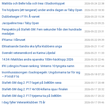
Matilda och Belle tvåa och trea i Stadionloppet
2026-05-24 22:38
Tre höjdpers (ett tangerat) under andra dagen av Täby Open
2026-05-23 18:30
Dubbelseger i F19 i Å-varvet
2026-05-23 15:34
Jacqueline trea i Täby Open
2026-05-23 09:25
Perspektiv på Stafett-SM: Fem sekunder från den hundrade
2026-05-22 23:31
medaljen
IFKarna i Vårruset
2026-05-22 09:39
Elitsatsande Sandra ska lyfta klubbens unga
2026-05-21 11:47
Svenskt veteranrekord av Karina Liljedal
2026-05-21 11:33
14.34 i Matildas andra spanska 100m-häcklopp 2026
2026-05-20 22:46
IFK Lidingös Power-ranking: Vinterns 10 tyngsta namn
2026-05-19 07:44
Inomhussäsongen i backspegeln: Ungdomarna tar för sig
2026-05-18 07:20
– P14 till F16
Stafett-SM dag 2: P17-laget på 3x800m sexa
2026-05-17 20:48
Stafett-SM dag 2: P17 4x100-killarna sjua i finalen
2026-05-17 20:32
Stafett-SM dag 2: F17-tjejerna tia på 3x800m
2026-05-17 20:22
I dag fyller Veteranklubben 75 år
2026-05-17 09:46