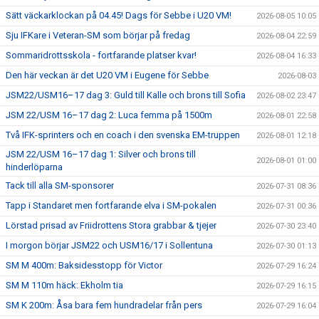
Sätt väckarklockan på 04.45! Dags för Sebbe i U20 VM!
2026-08-05 10:05
Sju IFKare i Veteran-SM som börjar på fredag
2026-08-04 22:59
Sommaridrottsskola - fortfarande platser kvar!
2026-08-04 16:33
Den här veckan är det U20 VM i Eugene för Sebbe
2026-08-03
JSM22/USM16–17 dag 3: Guld till Kalle och brons till Sofia
2026-08-02 23:47
JSM 22/USM 16–17 dag 2: Luca femma på 1500m
2026-08-01 22:58
Två IFK-sprinters och en coach i den svenska EM-truppen
2026-08-01 12:18
JSM 22/USM 16–17 dag 1: Silver och brons till
2026-08-01 01:00
hinderlöparna
Tack till alla SM-sponsorer
2026-07-31 08:36
Tapp i Standaret men fortfarande elva i SM-pokalen
2026-07-31 00:36
Lörstad prisad av Friidrottens Stora grabbar & tjejer
2026-07-30 23:40
I morgon börjar JSM22 och USM16/17 i Sollentuna
2026-07-30 01:13
SM M 400m: Baksidesstopp för Victor
2026-07-29 16:24
SM M 110m häck: Ekholm tia
2026-07-29 16:15
SM K 200m: Åsa bara fem hundradelar från pers
2026-07-29 16:04