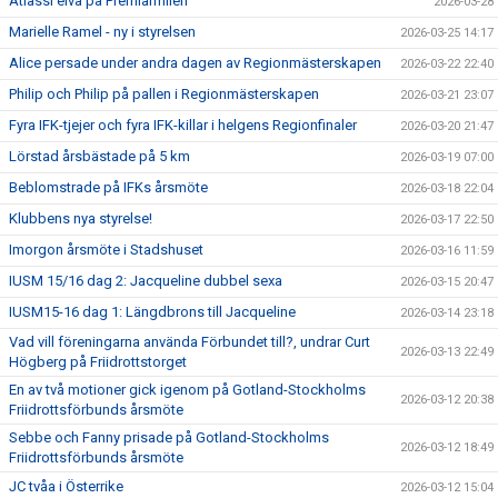
Atlassi elva på Premiärmilen
2026-03-28
Marielle Ramel - ny i styrelsen
2026-03-25 14:17
Alice persade under andra dagen av Regionmästerskapen
2026-03-22 22:40
Philip och Philip på pallen i Regionmästerskapen
2026-03-21 23:07
Fyra IFK-tjejer och fyra IFK-killar i helgens Regionfinaler
2026-03-20 21:47
Lörstad årsbästade på 5 km
2026-03-19 07:00
Beblomstrade på IFKs årsmöte
2026-03-18 22:04
Klubbens nya styrelse!
2026-03-17 22:50
Imorgon årsmöte i Stadshuset
2026-03-16 11:59
IUSM 15/16 dag 2: Jacqueline dubbel sexa
2026-03-15 20:47
IUSM15-16 dag 1: Längdbrons till Jacqueline
2026-03-14 23:18
Vad vill föreningarna använda Förbundet till?, undrar Curt
2026-03-13 22:49
Högberg på Friidrottstorget
En av två motioner gick igenom på Gotland-Stockholms
2026-03-12 20:38
Friidrottsförbunds årsmöte
Sebbe och Fanny prisade på Gotland-Stockholms
2026-03-12 18:49
Friidrottsförbunds årsmöte
JC tvåa i Österrike
2026-03-12 15:04