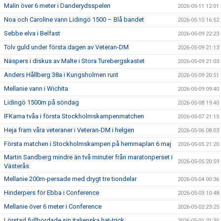
Malin över 6 meter i Danderydsspelen
2026-05-11 12:01
Noa och Caroline vann Lidingö 1500 – Blå bandet
2026-05-10 16:52
Sebbe elva i Belfast
2026-05-09 22:23
Tolv guld under första dagen av Veteran-DM
2026-05-09 21:13
Näspers i diskus av Malte i Stora Turebergskastet
2026-05-09 21:03
Anders Hållberg 38a i Kungsholmen runt
2026-05-09 20:51
Mellanie vann i Wichita
2026-05-09 09:40
Lidingö 1500m på söndag
2026-05-08 19:40
IFKarna tvåa i första Stockholmskampenmatchen
2026-05-07 21:15
Heja fram våra veteraner i Veteran-DM i helgen
2026-05-06 08:03
Första matchen i Stockholmskampen på hemmaplan 6 maj
2026-05-05 21:20
Martin Sandberg mindre än två minuter från maratonperset i
2026-05-05 20:59
Västerås
Mellanie 200m-persade med drygt tre tiondelar
2026-05-04 00:36
Hinderpers för Ebba i Conference
2026-05-03 10:48
Mellanie över 6 meter i Conference
2026-05-02 23:25
Lörstad fullbordade sin italienska hat-trick
2026-05-01 21:35