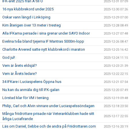
IFK-året 2025 från A till Ö
2025-12-31 07:09
16 nya klubbrekord under 2025
2025-12-30 07:26
Oskar vann längd i Linköping
2025-12-29 07:00
Kim återigen över 13 meter i tresteg
2025-12-28 08:49
Alla IFKarna persade i sina grenar under SAYO Indoor
2025-12-27 07:48
Evelina tvåa bland tjejerna IF Mantras 5000m-lopp
2025-12-26 08:47
Charlotte Arvered satte nytt klubbrekord i maraton
2025-12-25 16:42
God jul!
2025-12-24 11:15
Vem är årets eldsjäl?
2025-12-23 21:39
Vem är Årets ledare?
2025-12-22 22:15
34 IFKare i Luciaspelens Öppna hus
2025-12-21 07:54
Nu kan du anmäla dig till IFK-galan
2025-12-20 07:49
Lörstad klar för VM i terräng
2025-12-19 09:48
Philip, Carl och Alvin vinnare under Luciaspelssöndagen
2025-12-18 23:50
Många friidrottare prisade när Veteranklubben hade sitt
2025-12-17 22:55
årliga Luciafirande
Läs om Daniel, Sebbe och de andra på Friidrottaren.com
2025-12-16 20:19