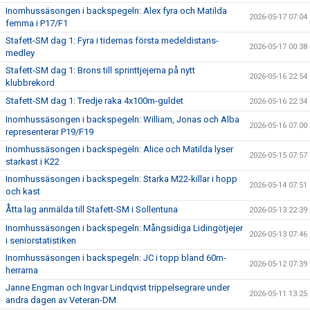
Inomhussäsongen i backspegeln: Alex fyra och Matilda
2026-05-17 07:04
femma i P17/F1
Stafett-SM dag 1: Fyra i tidernas första medeldistans-
2026-05-17 00:38
medley
Stafett-SM dag 1: Brons till sprinttjejerna på nytt
2026-05-16 22:54
klubbrekord
Stafett-SM dag 1: Tredje raka 4x100m-guldet
2026-05-16 22:34
Inomhussäsongen i backspegeln: William, Jonas och Alba
2026-05-16 07:00
representerar P19/F19
Inomhussäsongen i backspegeln: Alice och Matilda lyser
2026-05-15 07:57
starkast i K22
Inomhussäsongen i backspegeln: Starka M22-killar i hopp
2026-05-14 07:51
och kast
Åtta lag anmälda till Stafett-SM i Sollentuna
2026-05-13 22:39
Inomhussäsongen i backspegeln: Mångsidiga Lidingötjejer
2026-05-13 07:46
i seniorstatistiken
Inomhussäsongen i backspegeln: JC i topp bland 60m-
2026-05-12 07:39
herrarna
Janne Engman och Ingvar Lindqvist trippelsegrare under
2026-05-11 13:25
andra dagen av Veteran-DM