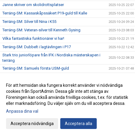
Janne skriver om skolidrottsplatser
2025-10-25 22:07
Terräng-SM: Kassaskåpssäkert P19-guld till Kalle
2025-10-25 22:00
Terräng-SM: Silver till Nina i K55
2025-10-24 09:24
Terräng-SM: Veteran-silver till Kenneth Gysing
2025-10-23 08:03
Vilka fantastiska funktionärer vi har!
2025-10-22 21:19
Terräng-SM: Dubbelt i lagtävlingen i P17
2025-10-22 12:42
Stark trio juniorlöpare från IFK i Nordiska mästerskapen i
2025-10-22 08:33
terräng
Terräng-SM: Samuels första USM-guld
2025-10-21 07:48
Terräng-SM: Trippelseger i P16
2025-10-20 14:35
För att hemsidan ska fungera korrekt använder vi nödvändiga
Terräng-SM: Överlägsen Sebbeseger i P17
2025-10-19 22:34
cookies från SportAdmin. Dessa går inte att stänga av.
Andreas Movin nära att kliva under tretimmarsgränsen i
2025-10-18 22:01
Föreningen kan också använda frivilliga cookies, t.ex. för statistik
Chicago
eller marknadsföring. Du väljer själv om du vill acceptera dessa.
Terräng-SM: Nära, nära senior-SM-guld för Kalle
2025-10-18 21:33
Anpassa dina val
Bästa stafettiden på 2000-talet – och det med två IFKare i
2025-10-17 18:12
laget
Acceptera nödvändiga
Acceptera alla
Trippelpers av Anton i vår kastmångkamp
2025-10-16 14:32