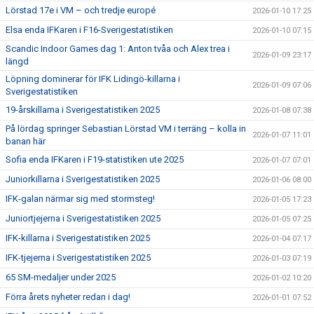
Lörstad 17e i VM – och tredje europé
2026-01-10 17:25
Elsa enda IFKaren i F16-Sverigestatistiken
2026-01-10 07:15
Scandic Indoor Games dag 1: Anton tvåa och Alex trea i
2026-01-09 23:17
längd
Löpning dominerar för IFK Lidingö-killarna i
2026-01-09 07:06
Sverigestatistiken
19-årskillarna i Sverigestatistiken 2025
2026-01-08 07:38
På lördag springer Sebastian Lörstad VM i terräng – kolla in
2026-01-07 11:01
banan här
Sofia enda IFKaren i F19-statistiken ute 2025
2026-01-07 07:01
Juniorkillarna i Sverigestatistiken 2025
2026-01-06 08:00
IFK-galan närmar sig med stormsteg!
2026-01-05 17:23
Juniortjejerna i Sverigestatistiken 2025
2026-01-05 07:25
IFK-killarna i Sverigestatistiken 2025
2026-01-04 07:17
IFK-tjejerna i Sverigestatistiken 2025
2026-01-03 07:19
65 SM-medaljer under 2025
2026-01-02 10:20
Förra årets nyheter redan i dag!
2026-01-01 07:52