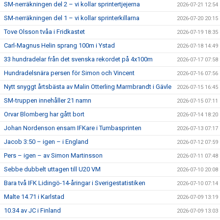
SM-nerräkningen del 2 – vi kollar sprintertjejerna
2026-07-21 12:54
SM-nerräkningen del 1 – vi kollar sprinterkillarna
2026-07-20 20:15
Tove Olsson tvåa i Fridkastet
2026-07-19 18:35
Carl-Magnus Helin sprang 100m i Ystad
2026-07-18 14:49
33 hundradelar från det svenska rekordet på 4x100m
2026-07-17 07:58
Hundradelsnära persen för Simon och Vincent
2026-07-16 07:56
Nytt snyggt årtsbästa av Malin Otterling Marmbrandt i Gävle
2026-07-15 16:45
SM-truppen innehåller 21 namn
2026-07-15 07:11
Orvar Blomberg har gått bort
2026-07-14 18:20
Johan Nordenson ensam IFKare i Tumbasprinten
2026-07-13 07:17
Jacob 3:50 – igen – i England
2026-07-12 07:59
Pers – igen – av Simon Martinsson
2026-07-11 07:48
Sebbe dubbelt uttagen till U20 VM
2026-07-10 20:08
Bara två IFK Lidingö-14-åringar i Sverigestatistiken
2026-07-10 07:14
Malte 14.71 i Karlstad
2026-07-09 13:19
10.34 av JC i Finland
2026-07-09 13:03