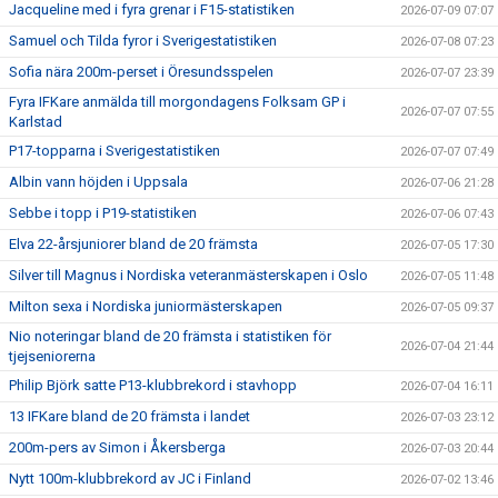
Jacqueline med i fyra grenar i F15-statistiken
2026-07-09 07:07
Samuel och Tilda fyror i Sverigestatistiken
2026-07-08 07:23
Sofia nära 200m-perset i Öresundsspelen
2026-07-07 23:39
Fyra IFKare anmälda till morgondagens Folksam GP i
2026-07-07 07:55
Karlstad
P17-topparna i Sverigestatistiken
2026-07-07 07:49
Albin vann höjden i Uppsala
2026-07-06 21:28
Sebbe i topp i P19-statistiken
2026-07-06 07:43
Elva 22-årsjuniorer bland de 20 främsta
2026-07-05 17:30
Silver till Magnus i Nordiska veteranmästerskapen i Oslo
2026-07-05 11:48
Milton sexa i Nordiska juniormästerskapen
2026-07-05 09:37
Nio noteringar bland de 20 främsta i statistiken för
2026-07-04 21:44
tjejseniorerna
Philip Björk satte P13-klubbrekord i stavhopp
2026-07-04 16:11
13 IFKare bland de 20 främsta i landet
2026-07-03 23:12
200m-pers av Simon i Åkersberga
2026-07-03 20:44
Nytt 100m-klubbrekord av JC i Finland
2026-07-02 13:46