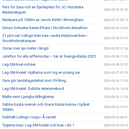
Pers för Sara och en fjärdeplats för JC i Nordiska
2026-05-31 01:05
Mästerskapen
Nästpers på 1500m av Jacob Klinth i Birmingham
2026-05-31 00:12
Simon Schuster bäste IFKare i Stockholm Marathon
2026-05-30 23:05
21 pbn när Lidingö blev trea i andra klubbmatchen i
2026-05-30 07:07
Stockholmskampen
Oscar över sju meter i längd
2026-05-29 21:26
Julafton för alla siffernördar – här är Sverige-Bästa 2025
2026-05-28 11:55
Lag-SM-kval-notiser
2026-05-28 07:37
Lag-SM-kvalet: Hjältarna som tog en poäng var
2026-05-27 07:35
Sara gör landslagsdebut som 39-åring
2026-05-26 17:00
Lag-SM-kvalet: Dubbla veteranrekord
2026-05-26 14:34
Malte vann Ljungby Mångkamp
2026-05-25 17:35
Sebbe bästa svensk och Grace bästa kvinna i Spåret
2026-05-25 14:57
5000m
Dubbelt Lidingö i topp i Å-varvet
2026-05-25 08:07
Tjejerna trea i Lag-SM-kvalet och kvar i div 1
2026-05-24 23:14