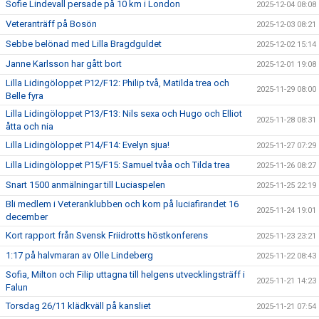
Sofie Lindevall persade på 10 km i London
2025-12-04 08:08
Veteranträff på Bosön
2025-12-03 08:21
Sebbe belönad med Lilla Bragdguldet
2025-12-02 15:14
Janne Karlsson har gått bort
2025-12-01 19:08
Lilla Lidingöloppet P12/F12: Philip två, Matilda trea och
2025-11-29 08:00
Belle fyra
Lilla Lidingöloppet P13/F13: Nils sexa och Hugo och Elliot
2025-11-28 08:31
åtta och nia
Lilla Lidingöloppet P14/F14: Evelyn sjua!
2025-11-27 07:29
Lilla Lidingöloppet P15/F15: Samuel tvåa och Tilda trea
2025-11-26 08:27
Snart 1500 anmälningar till Luciaspelen
2025-11-25 22:19
Bli medlem i Veteranklubben och kom på luciafirandet 16
2025-11-24 19:01
december
Kort rapport från Svensk Friidrotts höstkonferens
2025-11-23 23:21
1:17 på halvmaran av Olle Lindeberg
2025-11-22 08:43
Sofia, Milton och Filip uttagna till helgens utvecklingsträff i
2025-11-21 14:23
Falun
Torsdag 26/11 klädkväll på kansliet
2025-11-21 07:54