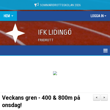
SOMMARIDROTTSSKOLAN 2026
HEM
LOGGA IN
IFK LIDINGÖ
FRIIDROTT
NYHETER
DOKUMENT
Veckans gren - 400 & 800m på
<
>
onsdag!