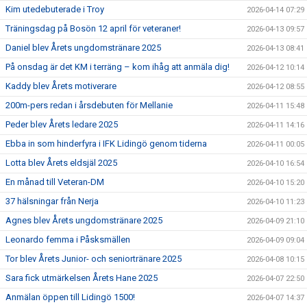
Kim utedebuterade i Troy
2026-04-14 07:29
Träningsdag på Bosön 12 april för veteraner!
2026-04-13 09:57
Daniel blev Årets ungdomstränare 2025
2026-04-13 08:41
På onsdag är det KM i terräng – kom ihåg att anmäla dig!
2026-04-12 10:14
Kaddy blev Årets motiverare
2026-04-12 08:55
200m-pers redan i årsdebuten för Mellanie
2026-04-11 15:48
Peder blev Årets ledare 2025
2026-04-11 14:16
Ebba in som hinderfyra i IFK Lidingö genom tiderna
2026-04-11 00:05
Lotta blev Årets eldsjäl 2025
2026-04-10 16:54
En månad till Veteran-DM
2026-04-10 15:20
37 hälsningar från Nerja
2026-04-10 11:23
Agnes blev Årets ungdomstränare 2025
2026-04-09 21:10
Leonardo femma i Påsksmällen
2026-04-09 09:04
Tor blev Årets Junior- och seniortränare 2025
2026-04-08 10:15
Sara fick utmärkelsen Årets Hane 2025
2026-04-07 22:50
Anmälan öppen till Lidingö 1500!
2026-04-07 14:37