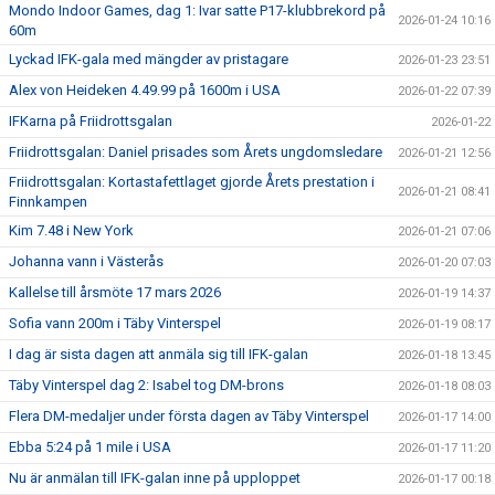
Mondo Indoor Games, dag 1: Ivar satte P17-klubbrekord på
2026-01-24 10:16
60m
Lyckad IFK-gala med mängder av pristagare
2026-01-23 23:51
Alex von Heideken 4.49.99 på 1600m i USA
2026-01-22 07:39
IFKarna på Friidrottsgalan
2026-01-22
Friidrottsgalan: Daniel prisades som Årets ungdomsledare
2026-01-21 12:56
Friidrottsgalan: Kortastafettlaget gjorde Årets prestation i
2026-01-21 08:41
Finnkampen
Kim 7.48 i New York
2026-01-21 07:06
Johanna vann i Västerås
2026-01-20 07:03
Kallelse till årsmöte 17 mars 2026
2026-01-19 14:37
Sofia vann 200m i Täby Vinterspel
2026-01-19 08:17
I dag är sista dagen att anmäla sig till IFK-galan
2026-01-18 13:45
Täby Vinterspel dag 2: Isabel tog DM-brons
2026-01-18 08:03
Flera DM-medaljer under första dagen av Täby Vinterspel
2026-01-17 14:00
Ebba 5:24 på 1 mile i USA
2026-01-17 11:20
Nu är anmälan till IFK-galan inne på upploppet
2026-01-17 00:18