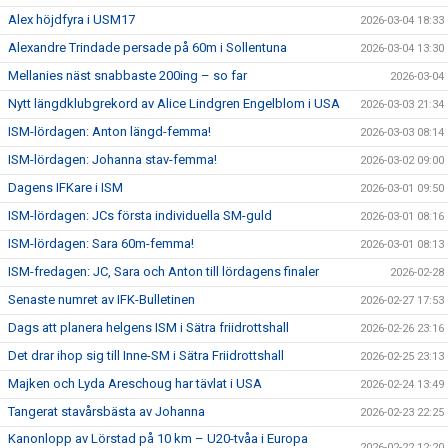
Alex höjdfyra i USM17
2026-03-04 18:33
Alexandre Trindade persade på 60m i Sollentuna
2026-03-04 13:30
Mellanies näst snabbaste 200ing – so far
2026-03-04
Nytt längdklubgrekord av Alice Lindgren Engelblom i USA
2026-03-03 21:34
ISM-lördagen: Anton längd-femma!
2026-03-03 08:14
ISM-lördagen: Johanna stav-femma!
2026-03-02 09:00
Dagens IFKare i ISM
2026-03-01 09:50
ISM-lördagen: JCs första individuella SM-guld
2026-03-01 08:16
ISM-lördagen: Sara 60m-femma!
2026-03-01 08:13
ISM-fredagen: JC, Sara och Anton till lördagens finaler
2026-02-28
Senaste numret av IFK-Bulletinen
2026-02-27 17:53
Dags att planera helgens ISM i Sätra friidrottshall
2026-02-26 23:16
Det drar ihop sig till Inne-SM i Sätra Friidrottshall
2026-02-25 23:13
Majken och Lyda Areschoug har tävlat i USA
2026-02-24 13:49
Tangerat stavårsbästa av Johanna
2026-02-23 22:25
Kanonlopp av Lörstad på 10 km – U20-tvåa i Europa
2026-02-22 12:20