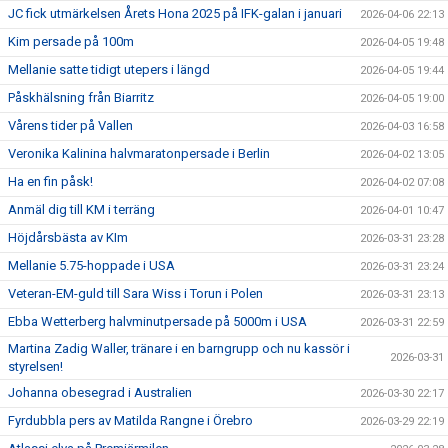
JC fick utmärkelsen Årets Hona 2025 på IFK-galan i januari
2026-04-06 22:13
Kim persade på 100m
2026-04-05 19:48
Mellanie satte tidigt utepers i längd
2026-04-05 19:44
Påskhälsning från Biarritz
2026-04-05 19:00
Vårens tider på Vallen
2026-04-03 16:58
Veronika Kalinina halvmaratonpersade i Berlin
2026-04-02 13:05
Ha en fin påsk!
2026-04-02 07:08
Anmäl dig till KM i terräng
2026-04-01 10:47
Höjdårsbästa av KIm
2026-03-31 23:28
Mellanie 5.75-hoppade i USA
2026-03-31 23:24
Veteran-EM-guld till Sara Wiss i Torun i Polen
2026-03-31 23:13
Ebba Wetterberg halvminutpersade på 5000m i USA
2026-03-31 22:59
Martina Zadig Waller, tränare i en barngrupp och nu kassör i
2026-03-31
styrelsen!
Johanna obesegrad i Australien
2026-03-30 22:17
Fyrdubbla pers av Matilda Rangne i Örebro
2026-03-29 22:19