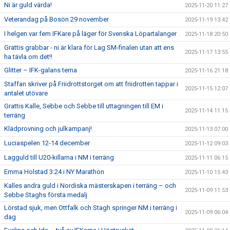
Ni är guld värda!
2025-11-20 11:27
Veterandag på Bosön 29 november
2025-11-19 13:42
I helgen var fem IFKare på läger för Svenska Löpartalanger
2025-11-18 20:50
Grattis grabbar - ni är klara för Lag SM-finalen utan att ens
2025-11-17 13:55
ha tävla om det!!
Glitter – IFK-galans tema
2025-11-16 21:18
Staffan skriver på Friidrottstorget om att friidrotten tappar i
2025-11-15 12:07
antalet utövare
Grattis Kalle, Sebbe och Sebbe till uttagningen till EM i
2025-11-14 11:15
terräng
Klädprovning och julkampanj!
2025-11-13 07:00
Luciaspelen 12-14 december
2025-11-12 09:03
Lagguld till U20-killarna i NM i terräng
2025-11-11 06:15
Emma Holstad 3:24 i NY Marathon
2025-11-10 15:43
Kalles andra guld i Nordiska mästerskapen i terräng – och
2025-11-09 11:53
Sebbe Staghs första medalj
Lörstad sjuk, men Ottfalk och Stagh springer NM i terräng i
2025-11-09 06:04
dag