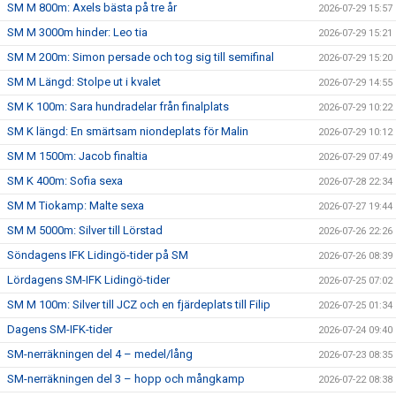
SM M 800m: Axels bästa på tre år
2026-07-29 15:57
SM M 3000m hinder: Leo tia
2026-07-29 15:21
SM M 200m: Simon persade och tog sig till semifinal
2026-07-29 15:20
SM M Längd: Stolpe ut i kvalet
2026-07-29 14:55
SM K 100m: Sara hundradelar från finalplats
2026-07-29 10:22
SM K längd: En smärtsam niondeplats för Malin
2026-07-29 10:12
SM M 1500m: Jacob finaltia
2026-07-29 07:49
SM K 400m: Sofia sexa
2026-07-28 22:34
SM M Tiokamp: Malte sexa
2026-07-27 19:44
SM M 5000m: Silver till Lörstad
2026-07-26 22:26
Söndagens IFK Lidingö-tider på SM
2026-07-26 08:39
Lördagens SM-IFK Lidingö-tider
2026-07-25 07:02
SM M 100m: Silver till JCZ och en fjärdeplats till Filip
2026-07-25 01:34
Dagens SM-IFK-tider
2026-07-24 09:40
SM-nerräkningen del 4 – medel/lång
2026-07-23 08:35
SM-nerräkningen del 3 – hopp och mångkamp
2026-07-22 08:38