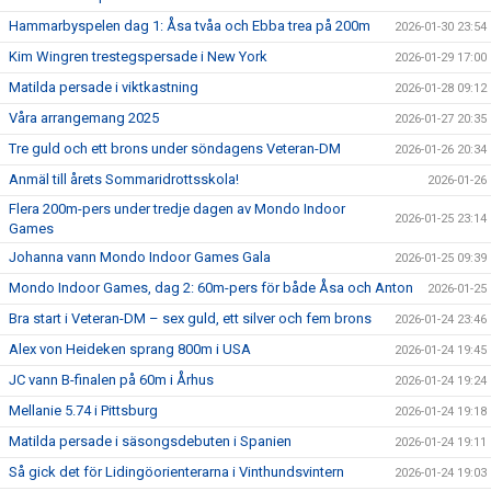
Hammarbyspelen dag 1: Åsa tvåa och Ebba trea på 200m
2026-01-30 23:54
Kim Wingren trestegspersade i New York
2026-01-29 17:00
Matilda persade i viktkastning
2026-01-28 09:12
Våra arrangemang 2025
2026-01-27 20:35
Tre guld och ett brons under söndagens Veteran-DM
2026-01-26 20:34
Anmäl till årets Sommaridrottsskola!
2026-01-26
Flera 200m-pers under tredje dagen av Mondo Indoor
2026-01-25 23:14
Games
Johanna vann Mondo Indoor Games Gala
2026-01-25 09:39
Mondo Indoor Games, dag 2: 60m-pers för både Åsa och Anton
2026-01-25
Bra start i Veteran-DM – sex guld, ett silver och fem brons
2026-01-24 23:46
Alex von Heideken sprang 800m i USA
2026-01-24 19:45
JC vann B-finalen på 60m i Århus
2026-01-24 19:24
Mellanie 5.74 i Pittsburg
2026-01-24 19:18
Matilda persade i säsongsdebuten i Spanien
2026-01-24 19:11
Så gick det för Lidingöorienterarna i Vinthundsvintern
2026-01-24 19:03