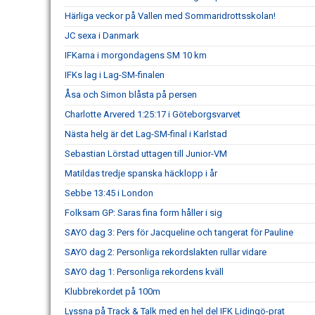
Härliga veckor på Vallen med Sommaridrottsskolan!
JC sexa i Danmark
IFKarna i morgondagens SM 10 km
IFKs lag i Lag-SM-finalen
Åsa och Simon blåsta på persen
Charlotte Arvered 1:25:17 i Göteborgsvarvet
Nästa helg är det Lag-SM-final i Karlstad
Sebastian Lörstad uttagen till Junior-VM
Matildas tredje spanska häcklopp i år
Sebbe 13:45 i London
Folksam GP: Saras fina form håller i sig
SAYO dag 3: Pers för Jacqueline och tangerat för Pauline
SAYO dag 2: Personliga rekordslakten rullar vidare
SAYO dag 1: Personliga rekordens kväll
Klubbrekordet på 100m
Lyssna på Track & Talk med en hel del IFK Lidingö-prat