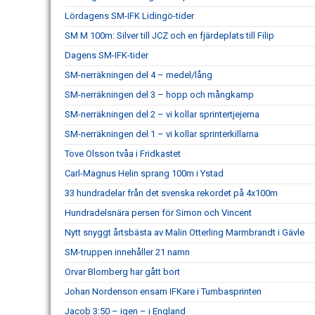
Lördagens SM-IFK Lidingö-tider
SM M 100m: Silver till JCZ och en fjärdeplats till Filip
Dagens SM-IFK-tider
SM-nerräkningen del 4 – medel/lång
SM-nerräkningen del 3 – hopp och mångkamp
SM-nerräkningen del 2 – vi kollar sprintertjejerna
SM-nerräkningen del 1 – vi kollar sprinterkillarna
Tove Olsson tvåa i Fridkastet
Carl-Magnus Helin sprang 100m i Ystad
33 hundradelar från det svenska rekordet på 4x100m
Hundradelsnära persen för Simon och Vincent
Nytt snyggt årtsbästa av Malin Otterling Marmbrandt i Gävle
SM-truppen innehåller 21 namn
Orvar Blomberg har gått bort
Johan Nordenson ensam IFKare i Tumbasprinten
Jacob 3:50 – igen – i England