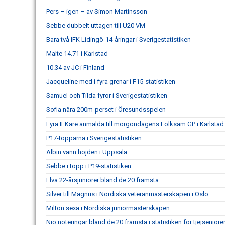
Pers – igen – av Simon Martinsson
Sebbe dubbelt uttagen till U20 VM
Bara två IFK Lidingö-14-åringar i Sverigestatistiken
Malte 14.71 i Karlstad
10.34 av JC i Finland
Jacqueline med i fyra grenar i F15-statistiken
Samuel och Tilda fyror i Sverigestatistiken
Sofia nära 200m-perset i Öresundsspelen
Fyra IFKare anmälda till morgondagens Folksam GP i Karlstad
P17-topparna i Sverigestatistiken
Albin vann höjden i Uppsala
Sebbe i topp i P19-statistiken
Elva 22-årsjuniorer bland de 20 främsta
Silver till Magnus i Nordiska veteranmästerskapen i Oslo
Milton sexa i Nordiska juniormästerskapen
Nio noteringar bland de 20 främsta i statistiken för tjejseniore