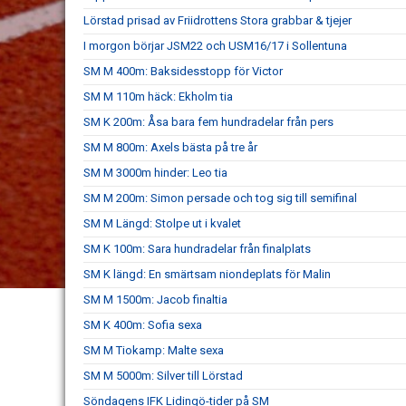
Lörstad prisad av Friidrottens Stora grabbar & tjejer
I morgon börjar JSM22 och USM16/17 i Sollentuna
SM M 400m: Baksidesstopp för Victor
SM M 110m häck: Ekholm tia
SM K 200m: Åsa bara fem hundradelar från pers
SM M 800m: Axels bästa på tre år
SM M 3000m hinder: Leo tia
SM M 200m: Simon persade och tog sig till semifinal
SM M Längd: Stolpe ut i kvalet
SM K 100m: Sara hundradelar från finalplats
SM K längd: En smärtsam niondeplats för Malin
SM M 1500m: Jacob finaltia
SM K 400m: Sofia sexa
SM M Tiokamp: Malte sexa
SM M 5000m: Silver till Lörstad
Söndagens IFK Lidingö-tider på SM