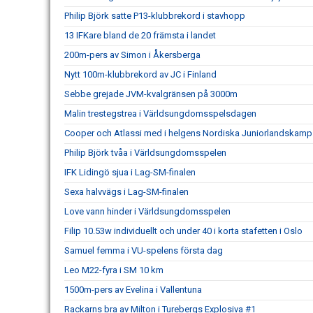
Philip Björk satte P13-klubbrekord i stavhopp
13 IFKare bland de 20 främsta i landet
200m-pers av Simon i Åkersberga
Nytt 100m-klubbrekord av JC i Finland
Sebbe grejade JVM-kvalgränsen på 3000m
Malin trestegstrea i Världsungdomsspelsdagen
Cooper och Atlassi med i helgens Nordiska Juniorlandskamp
Philip Björk tvåa i Världsungdomsspelen
IFK Lidingö sjua i Lag-SM-finalen
Sexa halvvägs i Lag-SM-finalen
Love vann hinder i Världsungdomsspelen
Filip 10.53w individuellt och under 40 i korta stafetten i Oslo
Samuel femma i VU-spelens första dag
Leo M22-fyra i SM 10 km
1500m-pers av Evelina i Vallentuna
Rackarns bra av Milton i Turebergs Explosiva #1