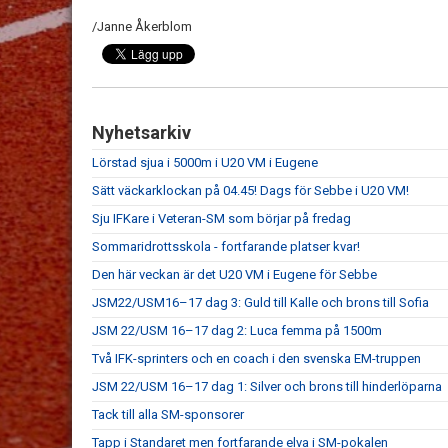
/Janne Åkerblom
Nyhetsarkiv
Lörstad sjua i 5000m i U20 VM i Eugene
Sätt väckarklockan på 04.45! Dags för Sebbe i U20 VM!
Sju IFKare i Veteran-SM som börjar på fredag
Sommaridrottsskola - fortfarande platser kvar!
Den här veckan är det U20 VM i Eugene för Sebbe
JSM22/USM16–17 dag 3: Guld till Kalle och brons till Sofia
JSM 22/USM 16–17 dag 2: Luca femma på 1500m
Två IFK-sprinters och en coach i den svenska EM-truppen
JSM 22/USM 16–17 dag 1: Silver och brons till hinderlöparna
Tack till alla SM-sponsorer
Tapp i Standaret men fortfarande elva i SM-pokalen