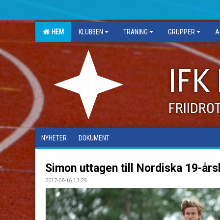
HEM
KLUBBEN
TRÄNING
GRUPPER
A
IFK
FRIIDRO
NYHETER
DOKUMENT
Simon uttagen till Nordiska 19-å
2017-08-16 13:29