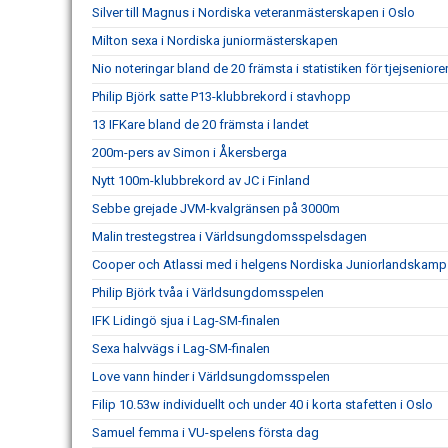
Silver till Magnus i Nordiska veteranmästerskapen i Oslo
Milton sexa i Nordiska juniormästerskapen
Nio noteringar bland de 20 främsta i statistiken för tjejseniore
Philip Björk satte P13-klubbrekord i stavhopp
13 IFKare bland de 20 främsta i landet
200m-pers av Simon i Åkersberga
Nytt 100m-klubbrekord av JC i Finland
Sebbe grejade JVM-kvalgränsen på 3000m
Malin trestegstrea i Världsungdomsspelsdagen
Cooper och Atlassi med i helgens Nordiska Juniorlandskamp
Philip Björk tvåa i Världsungdomsspelen
IFK Lidingö sjua i Lag-SM-finalen
Sexa halvvägs i Lag-SM-finalen
Love vann hinder i Världsungdomsspelen
Filip 10.53w individuellt och under 40 i korta stafetten i Oslo
Samuel femma i VU-spelens första dag