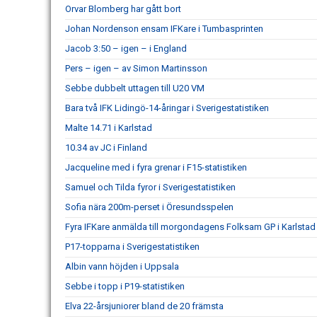
Orvar Blomberg har gått bort
Johan Nordenson ensam IFKare i Tumbasprinten
Jacob 3:50 – igen – i England
Pers – igen – av Simon Martinsson
Sebbe dubbelt uttagen till U20 VM
Bara två IFK Lidingö-14-åringar i Sverigestatistiken
Malte 14.71 i Karlstad
10.34 av JC i Finland
Jacqueline med i fyra grenar i F15-statistiken
Samuel och Tilda fyror i Sverigestatistiken
Sofia nära 200m-perset i Öresundsspelen
Fyra IFKare anmälda till morgondagens Folksam GP i Karlstad
P17-topparna i Sverigestatistiken
Albin vann höjden i Uppsala
Sebbe i topp i P19-statistiken
Elva 22-årsjuniorer bland de 20 främsta