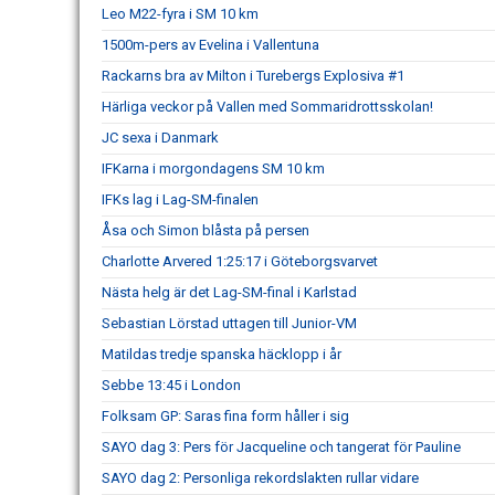
Leo M22-fyra i SM 10 km
1500m-pers av Evelina i Vallentuna
Rackarns bra av Milton i Turebergs Explosiva #1
Härliga veckor på Vallen med Sommaridrottsskolan!
JC sexa i Danmark
IFKarna i morgondagens SM 10 km
IFKs lag i Lag-SM-finalen
Åsa och Simon blåsta på persen
Charlotte Arvered 1:25:17 i Göteborgsvarvet
Nästa helg är det Lag-SM-final i Karlstad
Sebastian Lörstad uttagen till Junior-VM
Matildas tredje spanska häcklopp i år
Sebbe 13:45 i London
Folksam GP: Saras fina form håller i sig
SAYO dag 3: Pers för Jacqueline och tangerat för Pauline
SAYO dag 2: Personliga rekordslakten rullar vidare