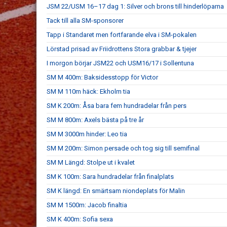
JSM 22/USM 16–17 dag 1: Silver och brons till hinderlöparna
Tack till alla SM-sponsorer
Tapp i Standaret men fortfarande elva i SM-pokalen
Lörstad prisad av Friidrottens Stora grabbar & tjejer
I morgon börjar JSM22 och USM16/17 i Sollentuna
SM M 400m: Baksidesstopp för Victor
SM M 110m häck: Ekholm tia
SM K 200m: Åsa bara fem hundradelar från pers
SM M 800m: Axels bästa på tre år
SM M 3000m hinder: Leo tia
SM M 200m: Simon persade och tog sig till semifinal
SM M Längd: Stolpe ut i kvalet
SM K 100m: Sara hundradelar från finalplats
SM K längd: En smärtsam niondeplats för Malin
SM M 1500m: Jacob finaltia
SM K 400m: Sofia sexa