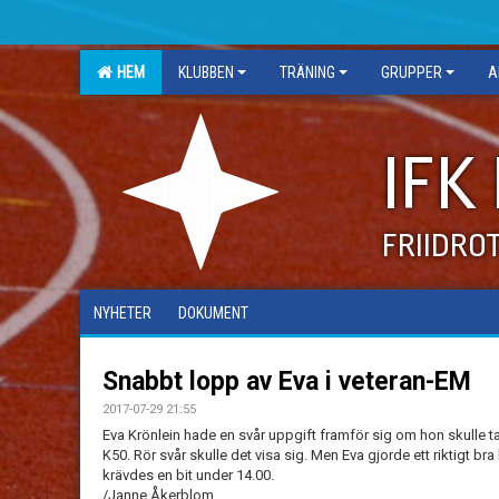
HEM
KLUBBEN
TRÄNING
GRUPPER
A
IFK
FRIIDRO
NYHETER
DOKUMENT
Snabbt lopp av Eva i veteran-EM
2017-07-29 21:55
Eva Krönlein hade en svår uppgift framför sig om hon skulle t
K50. Rör svår skulle det visa sig. Men Eva gjorde ett riktigt bra
krävdes en bit under 14.00.
/Janne Åkerblom