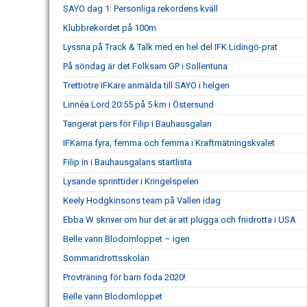
SAYO dag 1: Personliga rekordens kväll
Klubbrekordet på 100m
Lyssna på Track & Talk med en hel del IFK Lidingö-prat
På söndag är det Folksam GP i Sollentuna
Trettiotre IFKare anmälda till SAYO i helgen
Linnéa Lord 20:55 på 5 km i Östersund
Tangerat pers för Filip i Bauhausgalan
IFKarna fyra, femma och femma i Kraftmätningskvalet
Filip in i Bauhausgalans startlista
Lysande sprinttider i Kringelspelen
Keely Hodgkinsons team på Vallen idag
Ebba W skriver om hur det är att plugga och friidrotta i USA
Belle vann Blodomloppet – igen
Sommaridrottsskolan
Provträning för barn föda 2020!
Belle vann Blodomloppet