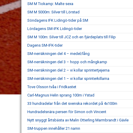
SM M Tiokamp: Malte sexa
SM M 5000m: Silver till Lörstad
Söndagens IFK Lidingö-tider på SM
Lördagens SM-IFK Lidingö-tider
SM M 100m: Silver till JCZ och en fjärdeplats till Filip
Dagens SM-IFK-tider
SM-nerräkningen del 4 – medel/lång
SM-nerräkningen del 3 – hopp och mångkamp
SM-nerräkningen del 2 – vi kollar sprintertjejerna
SM-nerräkningen del 1 – vi kollar sprinterkillarna
Tove Olsson tvåa i Fridkastet
Carl-Magnus Helin sprang 100m i Ystad
33 hundradelar från det svenska rekordet på 4x100m
Hundradelsnära persen för Simon och Vincent
Nytt snyggt årtsbästa av Malin Otterling Marmbrandt i Gävle
SM-truppen innehåller 21 namn