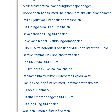
Malin trestegstrea i Världsungdomsspelsdagen
Cooper och Atlassi med i helgens Nordiska Juniorlandskamp
Philip Björk tvåa i Världsungdomsspelen
IFK Lidingö sjua i Lag-SM-finalen
Sexa halvvägs i Lag-SM-finalen
Love vann hinder i Världsungdomsspelen
Filip 10.53w individuellt och under 40 i korta stafetten i Oslo
Samuel femma i VU-spelens första dag
Leo M22-fyra i SM 10 km
1500m-pers av Evelina i Vallentuna
Rackarns bra av Milton i Turebergs Explosiva #1
Härliga veckor på Vallen med Sommaridrottsskolan!
JC sexa i Danmark
IFKarna i morgondagens SM 10 km
IFKs lag i Lag-SM-finalen
Åsa och Simon blåsta på persen