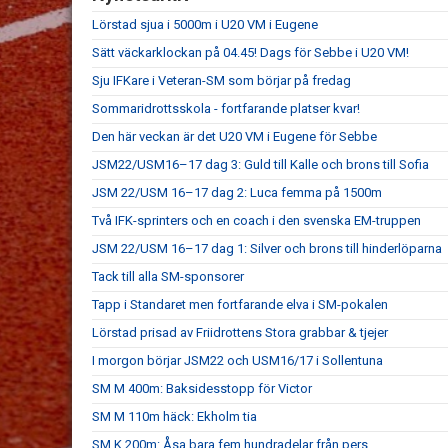
Lörstad sjua i 5000m i U20 VM i Eugene
Sätt väckarklockan på 04.45! Dags för Sebbe i U20 VM!
Sju IFKare i Veteran-SM som börjar på fredag
Sommaridrottsskola - fortfarande platser kvar!
Den här veckan är det U20 VM i Eugene för Sebbe
JSM22/USM16–17 dag 3: Guld till Kalle och brons till Sofia
JSM 22/USM 16–17 dag 2: Luca femma på 1500m
Två IFK-sprinters och en coach i den svenska EM-truppen
JSM 22/USM 16–17 dag 1: Silver och brons till hinderlöparna
Tack till alla SM-sponsorer
Tapp i Standaret men fortfarande elva i SM-pokalen
Lörstad prisad av Friidrottens Stora grabbar & tjejer
I morgon börjar JSM22 och USM16/17 i Sollentuna
SM M 400m: Baksidesstopp för Victor
SM M 110m häck: Ekholm tia
SM K 200m: Åsa bara fem hundradelar från pers