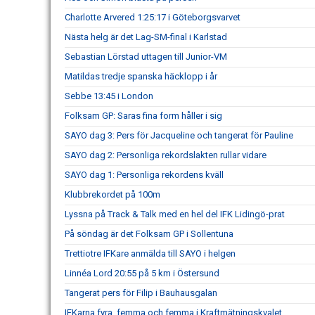
Charlotte Arvered 1:25:17 i Göteborgsvarvet
Nästa helg är det Lag-SM-final i Karlstad
Sebastian Lörstad uttagen till Junior-VM
Matildas tredje spanska häcklopp i år
Sebbe 13:45 i London
Folksam GP: Saras fina form håller i sig
SAYO dag 3: Pers för Jacqueline och tangerat för Pauline
SAYO dag 2: Personliga rekordslakten rullar vidare
SAYO dag 1: Personliga rekordens kväll
Klubbrekordet på 100m
Lyssna på Track & Talk med en hel del IFK Lidingö-prat
På söndag är det Folksam GP i Sollentuna
Trettiotre IFKare anmälda till SAYO i helgen
Linnéa Lord 20:55 på 5 km i Östersund
Tangerat pers för Filip i Bauhausgalan
IFKarna fyra, femma och femma i Kraftmätningskvalet