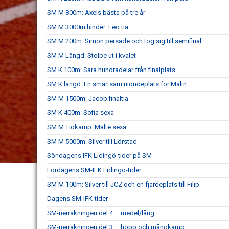
SM M 800m: Axels bästa på tre år
SM M 3000m hinder: Leo tia
SM M 200m: Simon persade och tog sig till semifinal
SM M Längd: Stolpe ut i kvalet
SM K 100m: Sara hundradelar från finalplats
SM K längd: En smärtsam niondeplats för Malin
SM M 1500m: Jacob finaltia
SM K 400m: Sofia sexa
SM M Tiokamp: Malte sexa
SM M 5000m: Silver till Lörstad
Söndagens IFK Lidingö-tider på SM
Lördagens SM-IFK Lidingö-tider
SM M 100m: Silver till JCZ och en fjärdeplats till Filip
Dagens SM-IFK-tider
SM-nerräkningen del 4 – medel/lång
SM-nerräkningen del 3 – hopp och mångkamp