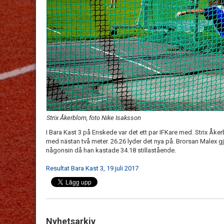
Strix Åkerblom, foto Nike Isaksson
I Bara Kast 3 på Enskede var det ett par IFKare med. Strix Åker
med nästan två meter. 26.26 lyder det nya på. Brorsan Malex gj
någonsin då han kastade 34.18 stillastående.
Resultat Bara Kast 3, 19 juli 2017
Nyhetsarkiv