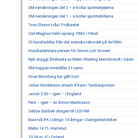
SM-nerräkningen del 2 – vi kollar sprintertjejerna
SM-nerräkningen del 1 – vi kollar sprinterkillarna
Tove Olsson tvåa i Fridkastet
Carl-Magnus Helin sprang 100m i Ystad
33 hundradelar från det svenska rekordet på 4x100m
Hundradelsnära persen för Simon och Vincent
Nytt snyggt årtsbästa av Malin Otterling Marmbrandt i Gävle
SM-truppen innehåller 21 namn
Orvar Blomberg har gått bort
Johan Nordenson ensam IFKare i Tumbasprinten
Jacob 3:50 – igen – i England
Pers – igen – av Simon Martinsson
Sebbe dubbelt uttagen till U20 VM
Bara två IFK Lidingö-14-åringar i Sverigestatistiken
Malte 14.71 i Karlstad
10.34 av JC i Finland