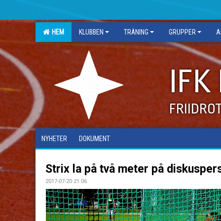
HEM
KLUBBEN
TRÄNING
GRUPPER
A
IFK
FRIIDRO
NYHETER
DOKUMENT
Strix la på två meter på diskusper
2017-07-20 21:06