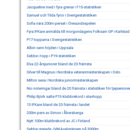
Jacqueline med i fyra grenar i F15-statistiken
Samuel och Tilda fyror i Sverigestatistiken
Sofia nära 200m-perset i Öresundsspelen
Fyra IFKare anmälda till morgondagens Folksam GP i Karlstad
P17-topparna i Sverigestatistiken
Albin vann höjden i Uppsala
Sebbe i topp i P19-statistiken
Elva 22-årsjuniorer bland de 20 främsta
Silver till Magnus i Nordiska veteranmästerskapen i Oslo
Milton sexa i Nordiska juniormästerskapen
Nio noteringar bland de 20 främsta i statistiken för tjejseniore
Philip Björk satte P13-klubbrekord i stavhopp
13 IFKare bland de 20 främsta i landet
200m-pers av Simon i Åkersberga
Nytt 100m-klubbrekord av JC i Finland
Sebbe grejade JVM-kvalgränsen på 3000m