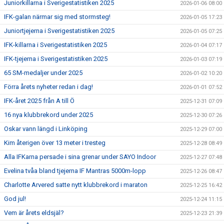
Juniorkillarna i Sverigestatistiken 2025
2026-01-06 08:00
IFK-galan närmar sig med stormsteg!
2026-01-05 17:23
Juniortjejerna i Sverigestatistiken 2025
2026-01-05 07:25
IFK-killarna i Sverigestatistiken 2025
2026-01-04 07:17
IFK-tjejerna i Sverigestatistiken 2025
2026-01-03 07:19
65 SM-medaljer under 2025
2026-01-02 10:20
Förra årets nyheter redan i dag!
2026-01-01 07:52
IFK-året 2025 från A till Ö
2025-12-31 07:09
16 nya klubbrekord under 2025
2025-12-30 07:26
Oskar vann längd i Linköping
2025-12-29 07:00
Kim återigen över 13 meter i tresteg
2025-12-28 08:49
Alla IFKarna persade i sina grenar under SAYO Indoor
2025-12-27 07:48
Evelina tvåa bland tjejerna IF Mantras 5000m-lopp
2025-12-26 08:47
Charlotte Arvered satte nytt klubbrekord i maraton
2025-12-25 16:42
God jul!
2025-12-24 11:15
Vem är årets eldsjäl?
2025-12-23 21:39