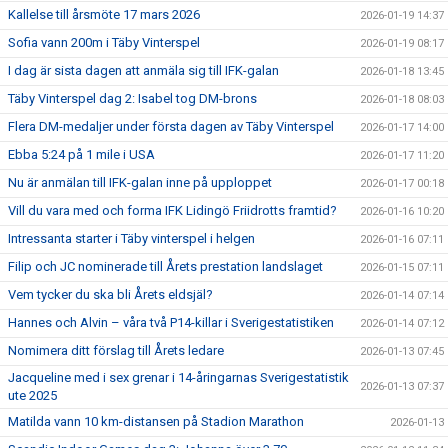
Kallelse till årsmöte 17 mars 2026
2026-01-19 14:37
Sofia vann 200m i Täby Vinterspel
2026-01-19 08:17
I dag är sista dagen att anmäla sig till IFK-galan
2026-01-18 13:45
Täby Vinterspel dag 2: Isabel tog DM-brons
2026-01-18 08:03
Flera DM-medaljer under första dagen av Täby Vinterspel
2026-01-17 14:00
Ebba 5:24 på 1 mile i USA
2026-01-17 11:20
Nu är anmälan till IFK-galan inne på upploppet
2026-01-17 00:18
Vill du vara med och forma IFK Lidingö Friidrotts framtid?
2026-01-16 10:20
Intressanta starter i Täby vinterspel i helgen
2026-01-16 07:11
Filip och JC nominerade till Årets prestation landslaget
2026-01-15 07:11
Vem tycker du ska bli Årets eldsjäl?
2026-01-14 07:14
Hannes och Alvin – våra två P14-killar i Sverigestatistiken
2026-01-14 07:12
Nomimera ditt förslag till Årets ledare
2026-01-13 07:45
Jacqueline med i sex grenar i 14-åringarnas Sverigestatistik
2026-01-13 07:37
ute 2025
Matilda vann 10 km-distansen på Stadion Marathon
2026-01-13