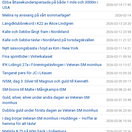
Ebba åttasekunderspersade på både 1 mile och 3000m i
2026-02-14 17:40
USA
Melina ny ansvarig på vårt sommarläger!
2026-02-14
Längdklubbrekord i K22 av Alice Lindgren
2026-02-13 23:20
Kalle och Sebbe långt fram i Nordirland
2026-02-12 23:58
Kalle och Sebbe tävlar i Nordirland på torsdagskvällen
2026-02-11 21:57
Nytt säsoongsbästa i höjd av Kim i New York.
2026-02-11 14:21
Fina sprinttider i Vinterkalaset
2026-02-11 09:54
IFK Lidingö 27a i Föreningstävlingen i Veteran-SM inomhus
2026-02-10 13:57
Tangerat pers för JC i Litauen
2026-02-10 09:24
IVSM, dag 3: Silver till Magnus och guld till Kenneth
2026-02-09 09:17
SM-brons till Malte i Mångkamps-ISM
2026-02-08 22:40
Guld, silver, silver under andra dagen av Veteran-SM
2026-02-07 23:48
inomhus
Dubbla guld under första dagen av Veteran-SM inomhus
2026-02-06 23:50
I dag börjar Veteran-SM inomhus i Huddinge – Hoffer är
2026-02-06 10:54
hemma för att tävla!
Matilda 8.73 på 60m häck i Sollentuna
2026-02-05 23:26