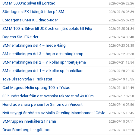
SM M 5000m: Silver till Lörstad
2026-07-26 22:26
Söndagens IFK Lidingö-tider på SM
2026-07-26 08:39
Lördagens SM-IFK Lidingö-tider
2026-07-25 07:02
SM M 100m: Silver till JCZ och en fjärdeplats till Filip
2026-07-25 01:34
Dagens SM-IFK-tider
2026-07-24 09:40
SM-nerräkningen del 4 – medel/lång
2026-07-23 08:35
SM-nerräkningen del 3 – hopp och mångkamp
2026-07-22 08:38
SM-nerräkningen del 2 – vi kollar sprintertjejerna
2026-07-21 12:54
SM-nerräkningen del 1 – vi kollar sprinterkillarna
2026-07-20 20:15
Tove Olsson tvåa i Fridkastet
2026-07-19 18:35
Carl-Magnus Helin sprang 100m i Ystad
2026-07-18 14:49
33 hundradelar från det svenska rekordet på 4x100m
2026-07-17 07:58
Hundradelsnära persen för Simon och Vincent
2026-07-16 07:56
Nytt snyggt årtsbästa av Malin Otterling Marmbrandt i Gävle
2026-07-15 16:45
SM-truppen innehåller 21 namn
2026-07-15 07:11
Orvar Blomberg har gått bort
2026-07-14 18:20