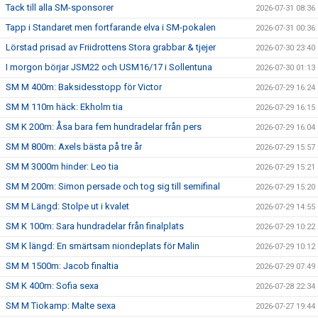
Tack till alla SM-sponsorer
2026-07-31 08:36
Tapp i Standaret men fortfarande elva i SM-pokalen
2026-07-31 00:36
Lörstad prisad av Friidrottens Stora grabbar & tjejer
2026-07-30 23:40
I morgon börjar JSM22 och USM16/17 i Sollentuna
2026-07-30 01:13
SM M 400m: Baksidesstopp för Victor
2026-07-29 16:24
SM M 110m häck: Ekholm tia
2026-07-29 16:15
SM K 200m: Åsa bara fem hundradelar från pers
2026-07-29 16:04
SM M 800m: Axels bästa på tre år
2026-07-29 15:57
SM M 3000m hinder: Leo tia
2026-07-29 15:21
SM M 200m: Simon persade och tog sig till semifinal
2026-07-29 15:20
SM M Längd: Stolpe ut i kvalet
2026-07-29 14:55
SM K 100m: Sara hundradelar från finalplats
2026-07-29 10:22
SM K längd: En smärtsam niondeplats för Malin
2026-07-29 10:12
SM M 1500m: Jacob finaltia
2026-07-29 07:49
SM K 400m: Sofia sexa
2026-07-28 22:34
SM M Tiokamp: Malte sexa
2026-07-27 19:44