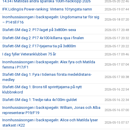
14.34 i Matildas andra spanska 100m-häcklopp 2026
2026-05-20 22:46
IFK Lidingös Power-ranking: Vinterns 10 tyngsta namn
2026-05-19 07:44
Inomhussäsongen i backspegeln: Ungdomarna tar för sig
2026-05-18 07:20
– P14 till F16
Stafett-SM dag 2: P17-laget på 3x800m sexa
2026-05-17 20:48
Stafett-SM dag 2: P17 4x100-killarna sjua i finalen
2026-05-17 20:32
Stafett-SM dag 2: F17-tjejerna tia på 3x800m
2026-05-17 20:22
I dag fyller Veteranklubben 75 år
2026-05-17 09:46
Inomhussäsongen i backspegeln: Alex fyra och Matilda
2026-05-17 07:04
femma i P17/F1
Stafett-SM dag 1: Fyra i tidernas första medeldistans-
2026-05-17 00:38
medley
Stafett-SM dag 1: Brons till sprinttjejerna på nytt
2026-05-16 22:54
klubbrekord
Stafett-SM dag 1: Tredje raka 4x100m-guldet
2026-05-16 22:34
Inomhussäsongen i backspegeln: William, Jonas och Alba
2026-05-16 07:00
representerar P19/F19
Inomhussäsongen i backspegeln: Alice och Matilda lyser
2026-05-15 07:57
starkast i K22