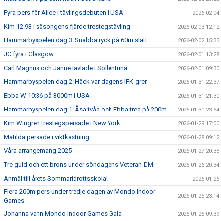
Fyra pers för Alice i tävlingsdebuten i USA
2026-02-04
Kim 12.93 i säsongens fjärde trestegstävling
2026-02-03 12:12
Hammarbyspelen dag 3: Snabba ryck på 60m slätt
2026-02-02 15:33
JC fyra i Glasgow
2026-02-01 13:28
Carl Magnus och Janne tävlade i Sollentuna
2026-02-01 09:30
Hammarbyspelen dag 2: Häck var dagens IFK-gren
2026-01-31 22:37
Ebba W 10:36 på 3000m i USA
2026-01-31 21:30
Hammarbyspelen dag 1: Åsa tvåa och Ebba trea på 200m
2026-01-30 23:54
Kim Wingren trestegspersade i New York
2026-01-29 17:00
Matilda persade i viktkastning
2026-01-28 09:12
Våra arrangemang 2025
2026-01-27 20:35
Tre guld och ett brons under söndagens Veteran-DM
2026-01-26 20:34
Anmäl till årets Sommaridrottsskola!
2026-01-26
Flera 200m-pers under tredje dagen av Mondo Indoor
2026-01-25 23:14
Games
Johanna vann Mondo Indoor Games Gala
2026-01-25 09:39