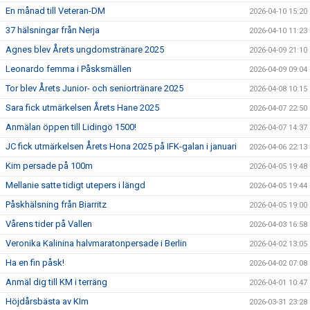
En månad till Veteran-DM
2026-04-10 15:20
37 hälsningar från Nerja
2026-04-10 11:23
Agnes blev Årets ungdomstränare 2025
2026-04-09 21:10
Leonardo femma i Påsksmällen
2026-04-09 09:04
Tor blev Årets Junior- och seniortränare 2025
2026-04-08 10:15
Sara fick utmärkelsen Årets Hane 2025
2026-04-07 22:50
Anmälan öppen till Lidingö 1500!
2026-04-07 14:37
JC fick utmärkelsen Årets Hona 2025 på IFK-galan i januari
2026-04-06 22:13
Kim persade på 100m
2026-04-05 19:48
Mellanie satte tidigt utepers i längd
2026-04-05 19:44
Påskhälsning från Biarritz
2026-04-05 19:00
Vårens tider på Vallen
2026-04-03 16:58
Veronika Kalinina halvmaratonpersade i Berlin
2026-04-02 13:05
Ha en fin påsk!
2026-04-02 07:08
Anmäl dig till KM i terräng
2026-04-01 10:47
Höjdårsbästa av KIm
2026-03-31 23:28