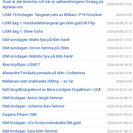
Snart är det årsmöte och här är valberedningens förslag på
2026-03-09 16:02
styrelse mm
IJSM-19-lördagen: Tangerat pers av William i P19-försöken
2026-03-09
IJSM dag 1: Hundradelsmarginal gav 60m-guld till Filip
2026-03-08 23:14
IJSM dag 1: Silver-Sofia
2026-03-08 23:12
ISM-söndagen: Malte fyra på 60m häck!
2026-03-07 10:52
ISM-söndagen: Simon femma på 200m
2026-03-06 10:51
ISM-söndagen: Matilda fyra på 60m häck!
2026-03-05 10:12
Alex höjdfyra i USM17
2026-03-04 18:33
Alexandre Trindade persade på 60m i Sollentuna
2026-03-04 13:30
Mellanies näst snabbaste 200ing – so far
2026-03-04
Nytt längdklubgrekord av Alice Lindgren Engelblom i USA
2026-03-03 21:34
ISM-lördagen: Anton längd-femma!
2026-03-03 08:14
ISM-lördagen: Johanna stav-femma!
2026-03-02 09:00
Dagens IFKare i ISM
2026-03-01 09:50
ISM-lördagen: JCs första individuella SM-guld
2026-03-01 08:16
ISM-lördagen: Sara 60m-femma!
2026-03-01 08:13