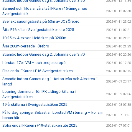
Scandic Indoor Games dag 3: Johanna över 3.70
2026-01-12 11:34
Samuel och Tilda är våra två IFKare i 15-åringarnas
2026-01-12 07:30
Sverigestatistik
Svenskt säsongsbästa på 60m av JC i Örebro
2026-01-11 23:02
Åtta P16-killar i Sverigestatistiken ute 2025
2026-01-11 07:21
10:25 av Alex von Heideken på 3200m
2026-01-10 21:31
Åsa 200m-persade i Örebro
2026-01-10 21:23
Scandic Indoor Games dag 2: Johanna över 3.70
2026-01-10 20:26
Lörstad 17e i VM – och tredje europé
2026-01-10 17:25
Elsa enda IFKaren i F16-Sverigestatistiken
2026-01-10 07:15
Scandic Indoor Games dag 1: Anton tvåa och Alex trea i
2026-01-09 23:17
längd
Löpning dominerar för IFK Lidingö-killarna i
2026-01-09 07:06
Sverigestatistiken
19-årskillarna i Sverigestatistiken 2025
2026-01-08 07:38
På lördag springer Sebastian Lörstad VM i terräng – kolla in
2026-01-07 11:01
banan här
Sofia enda IFKaren i F19-statistiken ute 2025
2026-01-07 07:01