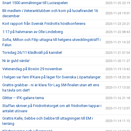
Snart 1500 anmälningar till Luciaspelen
2025-11-25 22:19
Bli medlem i Veteranklubben och kom på luciafirandet 16
2025-11-24 19:01
december
Kort rapport från Svensk Friidrotts höstkonferens
2025-11-23 23:21
1:17 på halvmaran av Olle Lindeberg
2025-11-22 08:43
Sofia, Milton och Filip uttagna till helgens utvecklingsträff i
2025-11-21 14:23
Falun
Torsdag 26/11 klädkväll på kansliet
2025-11-21 07:54
Ni är guld värda!
2025-11-20 11:27
Veterandag på Bosön 29 november
2025-11-19 13:42
I helgen var fem IFKare på läger för Svenska Löpartalanger
2025-11-18 20:50
Grattis grabbar - ni är klara för Lag SM-finalen utan att ens
2025-11-17 13:55
ha tävla om det!!
Glitter – IFK-galans tema
2025-11-16 21:18
Staffan skriver på Friidrottstorget om att friidrotten tappar i
2025-11-15 12:07
antalet utövare
Grattis Kalle, Sebbe och Sebbe till uttagningen till EM i
2025-11-14 11:15
terräng