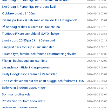
2026-06-13 23:36
SAYO dag 1: Personliga rekordens kväll
2026-06-12 22:59
Klubbrekordet på 100m
2026-06-12 07:09
Lyssna på Track & Talk med en hel del IFK Lidingö-prat
2026-06-11 23:01
På söndag är det Folksam GP i Sollentuna
2026-06-10 21:13
Trettiotre IFKare anmälda till SAYO i helgen
2026-06-09 20:58
Linnéa Lord 20:55 på 5 km i Östersund
2026-06-09 07:11
Tangerat pers för Filip i Bauhausgalan
2026-06-08 00:10
IFKarna fyra, femma och femma i Kraftmätningskvalet
2026-06-07 12:32
Filip in i Bauhausgalans startlista
2026-06-07 12:09
Lysande sprinttider i Kringelspelen
2026-06-07 00:04
Keely Hodgkinsons team på Vallen idag
2026-06-06 23:02
Ebba W skriver om hur det är att plugga och friidrotta i USA
2026-06-06 08:54
Belle vann Blodomloppet – igen
2026-06-05 23:14
Sommaridrottsskolan
2026-06-05 13:04
Provträning för barn föda 2020!
2026-06-04 13:00
Belle vann Blodomloppet