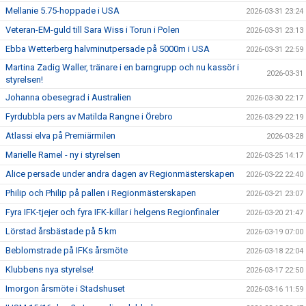
Mellanie 5.75-hoppade i USA
2026-03-31 23:24
Veteran-EM-guld till Sara Wiss i Torun i Polen
2026-03-31 23:13
Ebba Wetterberg halvminutpersade på 5000m i USA
2026-03-31 22:59
Martina Zadig Waller, tränare i en barngrupp och nu kassör i
2026-03-31
styrelsen!
Johanna obesegrad i Australien
2026-03-30 22:17
Fyrdubbla pers av Matilda Rangne i Örebro
2026-03-29 22:19
Atlassi elva på Premiärmilen
2026-03-28
Marielle Ramel - ny i styrelsen
2026-03-25 14:17
Alice persade under andra dagen av Regionmästerskapen
2026-03-22 22:40
Philip och Philip på pallen i Regionmästerskapen
2026-03-21 23:07
Fyra IFK-tjejer och fyra IFK-killar i helgens Regionfinaler
2026-03-20 21:47
Lörstad årsbästade på 5 km
2026-03-19 07:00
Beblomstrade på IFKs årsmöte
2026-03-18 22:04
Klubbens nya styrelse!
2026-03-17 22:50
Imorgon årsmöte i Stadshuset
2026-03-16 11:59