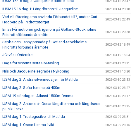
IUSM 15/16 dag 2: Jacqueline dubbel sexa
2026-03-15 20:47
IUSM15-16 dag 1: Längdbrons till Jacqueline
2026-03-14 23:18
Vad vill föreningarna använda Förbundet till?, undrar Curt
2026-03-13 22:49
Högberg på Friidrottstorget
En av två motioner gick igenom på Gotland-Stockholms
2026-03-12 20:38
Friidrottsförbunds årsmöte
Sebbe och Fanny prisade på Gotland-Stockholms
2026-03-12 18:49
Friidrottsförbunds årsmöte
JC tvåa i Österrike
2026-03-12 15:04
Dags för vinterns sista SM-tävling
2026-03-11 23:11
Nils och Jacqueline segrade i Nyköping
2026-03-11 13:20
IJSM dag 2: Andra silvermedaljen för Matilda
2026-03-10 23:33
IJSM dag 2: Sofia femma på 400m
2026-03-10 23:27
IJSM-19-söndagen: Atlassi 1500m-femma
2026-03-10 23:17
IJSM dag 2: Anton och Oscar längdfemma och längdsexa
2026-03-10 23:15
plus kulsexa
IJSM dag 1: Trestegssilver till Matilda
2026-03-09 23:31
IJSM dag 1: Oscar femma i vikt
2026-03-09 23:15