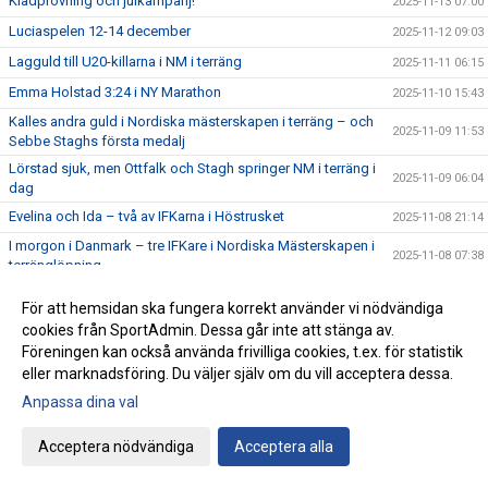
Klädprovning och julkampanj!
2025-11-13 07:00
Luciaspelen 12-14 december
2025-11-12 09:03
Lagguld till U20-killarna i NM i terräng
2025-11-11 06:15
Emma Holstad 3:24 i NY Marathon
2025-11-10 15:43
Kalles andra guld i Nordiska mästerskapen i terräng – och
2025-11-09 11:53
Sebbe Staghs första medalj
Lörstad sjuk, men Ottfalk och Stagh springer NM i terräng i
2025-11-09 06:04
dag
Evelina och Ida – två av IFKarna i Höstrusket
2025-11-08 21:14
I morgon i Danmark – tre IFKare i Nordiska Mästerskapen i
2025-11-08 07:38
terränglöpning
Peter Woll fick Lasse Dahlstedts funktionärspris
2025-11-07 07:02
För att hemsidan ska fungera korrekt använder vi nödvändiga
Save the date – IFK-galan byter datum till 23 januari
2025-11-06 07:21
cookies från SportAdmin. Dessa går inte att stänga av.
Föreningen kan också använda frivilliga cookies, t.ex. för statistik
17:25 av Alex von Heideken på 5000m
2025-11-05 22:37
eller marknadsföring. Du väljer själv om du vill acceptera dessa.
Så nära var det maximal Daniel-utdelning
2025-11-04 22:56
Anpassa dina val
Årets fjärde Bulle är ute nu
2025-11-03 07:22
IFK tia i SM-pokalen
Acceptera nödvändiga
Acceptera alla
2025-11-02 23:22
Emma Holstad 1:35 på halvmaran
2025-11-01 22:35