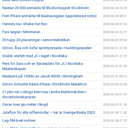
2026-06-04 09:33
Nästan 20 000 anmälda till Blodomloppet Stockholm
2026-06-03 09:59
Fem IFKare anmälda till Bauhausgalan (uppdaterad notis)
2026-06-03 08:01
Hannes nia i Shake Out Run
2026-06-03 07:53
Fyra segrar i Minimaran
2026-06-02 22:27
20 topp-20-placeringar i seniorstatistiken
2026-06-02 09:40
Simon, Åsa och Sofia sprintpersade i Huddingespelen
2026-06-01 22:53
Snabb stafett med JC i laget i Nordiska
2026-06-01 22:31
Pers för Sara och en fjärdeplats för JC i Nordiska
2026-05-31 01:05
Mästerskapen
Nästpers på 1500m av Jacob Klinth i Birmingham
2026-05-31 00:12
Simon Schuster bäste IFKare i Stockholm Marathon
2026-05-30 23:05
21 pbn när Lidingö blev trea i andra klubbmatchen i
2026-05-30 07:07
Stockholmskampen
Oscar över sju meter i längd
2026-05-29 21:26
Julafton för alla siffernördar – här är Sverige-Bästa 2025
2026-05-28 11:55
Lag-SM-kval-notiser
2026-05-28 07:37