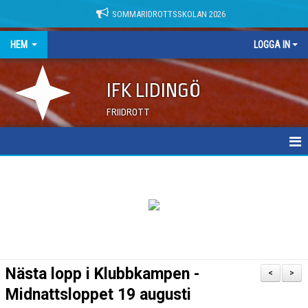
SOMMARIDROTTSSKOLAN 2026
HEM
LOGGA IN
IFK LIDINGÖ
FRIIDROTT
NYHETER
DOKUMENT
Nästa lopp i Klubbkampen -
<
>
Midnattsloppet 19 augusti