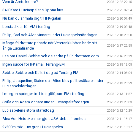
Vem är Årets ledare?
2025-12-22 22:15
34 IFKare i Luciaspelens Öppna hus
2025-12-21 07:54
Nu kan du anmäla dig till IFK-galan
2025-12-20 07:49
Lörstad klar för VM i terräng
2025-12-19 09:48
Philip, Carl och Alvin vinnare under Luciaspelssöndagen
2025-12-18 23:50
Många friidrottare prisade när Veteranklubben hade sitt
2025-12-17 22:55
årliga Luciafirande
Läs om Daniel, Sebbe och de andra på Friidrottaren.com
2025-12-16 20:19
Ingen succé för IFKarna i Terräng-EM
2025-12-15 18:05
Sebbe, Sebbe och Kalle i dag på Terräng-EM
2025-12-14 06:04
Philip, Jacqueline, Sixten och Alice blev pallbesökare under
2025-12-13 20:29
Luciaspelslördagen
I morgon springer tre Lidingölöpare EM i terräng
2025-12-13 11:57
Sofia och Adam vinnare under Luciaspelsfredagen
2025-12-12 23:03
Luciaspelens stora stafettdag
2025-12-12 10:29
Alex Von Heideken har gjort USA-debut inomhus
2025-12-11 18:17
2x200m mix – ny gren i Luciaspelen
2025-12-11 10:17