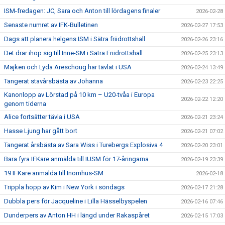
ISM-fredagen: JC, Sara och Anton till lördagens finaler
2026-02-28
Senaste numret av IFK-Bulletinen
2026-02-27 17:53
Dags att planera helgens ISM i Sätra friidrottshall
2026-02-26 23:16
Det drar ihop sig till Inne-SM i Sätra Friidrottshall
2026-02-25 23:13
Majken och Lyda Areschoug har tävlat i USA
2026-02-24 13:49
Tangerat stavårsbästa av Johanna
2026-02-23 22:25
Kanonlopp av Lörstad på 10 km – U20-tvåa i Europa
2026-02-22 12:20
genom tiderna
Alice fortsätter tävla i USA
2026-02-21 23:24
Hasse Ljung har gått bort
2026-02-21 07:02
Tangerat årsbästa av Sara Wiss i Turebergs Explosiva 4
2026-02-20 23:01
Bara fyra IFKare anmälda till IUSM för 17-åringarna
2026-02-19 23:39
19 IFKare anmälda till Inomhus-SM
2026-02-18
Trippla hopp av Kim i New York i söndags
2026-02-17 21:28
Dubbla pers för Jacqueline i Lilla Hässelbyspelen
2026-02-16 07:46
Dunderpers av Anton HH i längd under Rakaspåret
2026-02-15 17:03