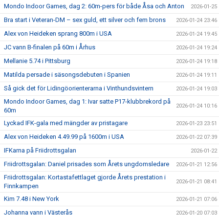
Mondo Indoor Games, dag 2: 60m-pers för både Åsa och Anton
2026-01-25
Bra start i Veteran-DM – sex guld, ett silver och fem brons
2026-01-24 23:46
Alex von Heideken sprang 800m i USA
2026-01-24 19:45
JC vann B-finalen på 60m i Århus
2026-01-24 19:24
Mellanie 5.74 i Pittsburg
2026-01-24 19:18
Matilda persade i säsongsdebuten i Spanien
2026-01-24 19:11
Så gick det för Lidingöorienterarna i Vinthundsvintern
2026-01-24 19:03
Mondo Indoor Games, dag 1: Ivar satte P17-klubbrekord på
2026-01-24 10:16
60m
Lyckad IFK-gala med mängder av pristagare
2026-01-23 23:51
Alex von Heideken 4.49.99 på 1600m i USA
2026-01-22 07:39
IFKarna på Friidrottsgalan
2026-01-22
Friidrottsgalan: Daniel prisades som Årets ungdomsledare
2026-01-21 12:56
Friidrottsgalan: Kortastafettlaget gjorde Årets prestation i
2026-01-21 08:41
Finnkampen
Kim 7.48 i New York
2026-01-21 07:06
Johanna vann i Västerås
2026-01-20 07:03