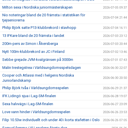
Milton sexa i Nordiska juniormästerskapen
2026-07-05 09:37
Nio noteringar bland de 20 främsta i statistiken för
2026-07-04 21:44
tjejseniorerna
Philip Björk satte P13-klubbrekord i stavhopp
2026-07-04 16:11
13 IFKare bland de 20 främsta i landet
2026-07-03 23:12
200m-pers av Simon i Åkersberga
2026-07-03 20:44
Nytt 100m-klubbrekord av JC i Finland
2026-07-02 13:46
Sebbe grejade JVM-kvalgränsen på 3000m
2026-07-01 07:43
Malin trestegstrea i Världsungdomsspelsdagen
2026-06-30 22:07
Cooper och Atlassi med i helgens Nordiska
2026-06-30 20:50
Juniorlandskamp
Philip Björk tvåa i Världsungdomsspelen
2026-06-29 21:37
IFK Lidingö sjua i Lag-SM-finalen
2026-06-28 19:07
Sexa halvvägs i Lag-SM-finalen
2026-06-27 23:09
Love vann hinder i Världsungdomsspelen
2026-06-26 23:53
Filip 10.53w individuellt och under 40 i korta stafetten i Oslo
2026-06-26 07:05
Samuel femma i VU-spelens första dag