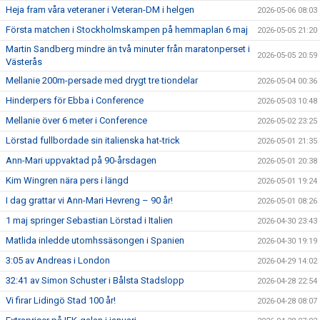
Heja fram våra veteraner i Veteran-DM i helgen
2026-05-06 08:03
Första matchen i Stockholmskampen på hemmaplan 6 maj
2026-05-05 21:20
Martin Sandberg mindre än två minuter från maratonperset i
2026-05-05 20:59
Västerås
Mellanie 200m-persade med drygt tre tiondelar
2026-05-04 00:36
Hinderpers för Ebba i Conference
2026-05-03 10:48
Mellanie över 6 meter i Conference
2026-05-02 23:25
Lörstad fullbordade sin italienska hat-trick
2026-05-01 21:35
Ann-Mari uppvaktad på 90-årsdagen
2026-05-01 20:38
Kim Wingren nära pers i längd
2026-05-01 19:24
I dag grattar vi Ann-Mari Hevreng – 90 år!
2026-05-01 08:26
1 maj springer Sebastian Lörstad i Italien
2026-04-30 23:43
Matlida inledde utomhssäsongen i Spanien
2026-04-30 19:19
3:05 av Andreas i London
2026-04-29 14:02
32:41 av Simon Schuster i Bålsta Stadslopp
2026-04-28 22:54
Vi firar Lidingö Stad 100 år!
2026-04-28 08:07