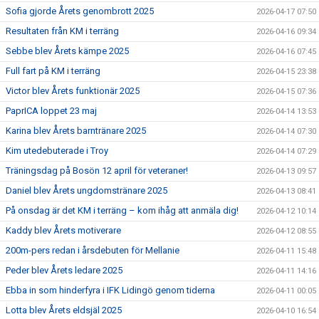
Sofia gjorde Årets genombrott 2025
2026-04-17 07:50
Resultaten från KM i terräng
2026-04-16 09:34
Sebbe blev Årets kämpe 2025
2026-04-16 07:45
Full fart på KM i terräng
2026-04-15 23:38
Victor blev Årets funktionär 2025
2026-04-15 07:36
PaprICA loppet 23 maj
2026-04-14 13:53
Karina blev Årets barntränare 2025
2026-04-14 07:30
Kim utedebuterade i Troy
2026-04-14 07:29
Träningsdag på Bosön 12 april för veteraner!
2026-04-13 09:57
Daniel blev Årets ungdomstränare 2025
2026-04-13 08:41
På onsdag är det KM i terräng – kom ihåg att anmäla dig!
2026-04-12 10:14
Kaddy blev Årets motiverare
2026-04-12 08:55
200m-pers redan i årsdebuten för Mellanie
2026-04-11 15:48
Peder blev Årets ledare 2025
2026-04-11 14:16
Ebba in som hinderfyra i IFK Lidingö genom tiderna
2026-04-11 00:05
Lotta blev Årets eldsjäl 2025
2026-04-10 16:54