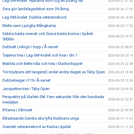
Lag-SM-kvalet: Hjältarna som tog en poäng var
2026-05-27 07:35
Sara gör landslagsdebut som 39-åring
2026-05-26 17:00
Lag-SM-kvalet: Dubbla veteranrekord
2026-05-26 14:34
Malte vann Ljungby Mångkamp
2026-05-25 17:35
Sebbe bästa svensk och Grace bästa kvinna i Spåret
2026-05-25 14:57
5000m
Dubbelt Lidingö i topp i Å-varvet
2026-05-25 08:07
Tjejerna trea i Lag-SM-kvalet och kvar i div 1
2026-05-24 23:14
Matilda och Belle tvåa och trea i Stadionloppet
2026-05-24 22:38
Tre höjdpers (ett tangerat) under andra dagen av Täby Open
2026-05-23 18:30
Dubbelseger i F19 i Å-varvet
2026-05-23 15:34
Jacqueline trea i Täby Open
2026-05-23 09:25
Perspektiv på Stafett-SM: Fem sekunder från den hundrade
2026-05-22 23:31
medaljen
IFKarna i Vårruset
2026-05-22 09:39
Elitsatsande Sandra ska lyfta klubbens unga
2026-05-21 11:47
Svenskt veteranrekord av Karina Liljedal
2026-05-21 11:33