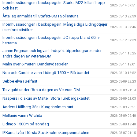
Inomhussäsongen i backspegeln: Starka M22-killar i hopp
2026-05-14 07:51
och kast
Åtta lag anmälda till Stafett-SM i Sollentuna
2026-05-13 22:39
Inomhussäsongen i backspegeln: Mångsidiga Lidingötjejer
2026-05-13 07:46
i seniorstatistiken
Inomhussäsongen i backspegeln: JC i topp bland 60m-
2026-05-12 07:39
herrarna
Janne Engman och Ingvar Lindqvist trippelsegrare under
2026-05-11 13:25
andra dagen av Veteran-DM
Malin över 6 meter i Danderydsspelen
2026-05-11 12:01
Noa och Caroline vann Lidingö 1500 – Blå bandet
2026-05-10 16:52
Sebbe elva i Belfast
2026-05-09 22:23
Tolv guld under första dagen av Veteran-DM
2026-05-09 21:13
Näspers i diskus av Malte i Stora Turebergskastet
2026-05-09 21:03
Anders Hållberg 38a i Kungsholmen runt
2026-05-09 20:51
Mellanie vann i Wichita
2026-05-09 09:40
Lidingö 1500m på söndag
2026-05-08 19:40
IFKarna tvåa i första Stockholmskampenmatchen
2026-05-07 21:15