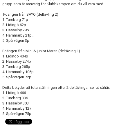
grupp som är ansvarig för Klubbkampen om du vill vara med.
Poängen från SAYO (deltävling 2)
1. Tureberg 71p
2. Lidingö 62p
3. Hässelby 29p
4. Hammarby 21p...
5. Spårvägen 3p
Poängen från Mini & junior Maran (deltävling 1)
1. Lidingö 404p
2. Hässelby 274p
3. Tureberg 265p
4. Hammarby 106p
5. Spårvägen 72p
Detta betyder att totalställningen efter 2 deltävlingar ser ut såhär:
1. Lidingö 466
2. Tureberg 336
3. Hässelby 303
4. Hammarby 127
5. Spårvägen 75p