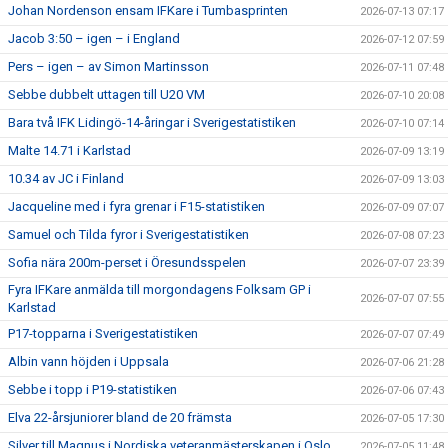
Johan Nordenson ensam IFKare i Tumbasprinten
2026-07-13 07:17
Jacob 3:50 – igen – i England
2026-07-12 07:59
Pers – igen – av Simon Martinsson
2026-07-11 07:48
Sebbe dubbelt uttagen till U20 VM
2026-07-10 20:08
Bara två IFK Lidingö-14-åringar i Sverigestatistiken
2026-07-10 07:14
Malte 14.71 i Karlstad
2026-07-09 13:19
10.34 av JC i Finland
2026-07-09 13:03
Jacqueline med i fyra grenar i F15-statistiken
2026-07-09 07:07
Samuel och Tilda fyror i Sverigestatistiken
2026-07-08 07:23
Sofia nära 200m-perset i Öresundsspelen
2026-07-07 23:39
Fyra IFKare anmälda till morgondagens Folksam GP i
2026-07-07 07:55
Karlstad
P17-topparna i Sverigestatistiken
2026-07-07 07:49
Albin vann höjden i Uppsala
2026-07-06 21:28
Sebbe i topp i P19-statistiken
2026-07-06 07:43
Elva 22-årsjuniorer bland de 20 främsta
2026-07-05 17:30
Silver till Magnus i Nordiska veteranmästerskapen i Oslo
2026-07-05 11:48