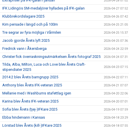
Extrapriser på IFK-galan i januari
2026-04-28 07:02
IFK Lidingös SM-medaljörer hyllades på IFK-galan
2026-04-27 07:52
Klubbrekordslagare 2025
2026-04-26 07:42
Kim persade i längd och på 100m
2026-04-25 21:05
Tre segrar av fyra möjliga i Vårmilen
2026-04-25 15:37
Jacob gjorde Årets lyft 2025
2026-04-25 07:36
Fredrick vann i Åkersberga
2026-04-24 22:59
Christer fick överraskningsutmärkelsen Årets fotograf 2025
2026-04-24 07:31
Tilda, Alba, Milton, Luca och Love blev Årets Craft-
2026-04-23 07:15
stipendiater 2025
2014:2 blev Årets barngrupp 2025
2026-04-22 07:11
Anthony blev Årets IFK-veteran 2025
2026-04-21 07:07
Mellanie med i Washburns stafettlag igen
2026-04-20 22:06
Karina blev Årets IFK-veteran 2025
2026-04-20 07:01
Sofia blev Årets (tjej-)IFKare 2025
2026-04-19 07:59
Ebba hindervann i Kansas
2026-04-18 23:29
Lörstad blev Årets (kill-)IFKare 2025
2026-04-18 07:55