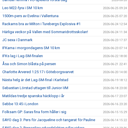
2026-06-26
Leo M22-fyra i SM 10 km
2026-06-25 09:24
1500m-pers av Evelina i Vallentuna
2026-06-25 07:20
Rackarns bra av Milton i Turebergs Explosiva #1
2026-06-24 12:54
Härliga veckor på Vallen med Sommaridrottsskolan!
2026-06-24 11:34
JC sexa i Danmark
2026-06-23 17:37
IFKarna i morgondagens SM 10 km
2026-06-23 07:14
IFKs lag i Lag-SM-finalen
2026-06-22 18:00
Åsa och Simon blåsta på persen
2026-06-21 22:41
Charlotte Arvered 1:25:17 i Göteborgsvarvet
2026-06-20 14:00
Nästa helg är det Lag-SM-final i Karlstad
2026-06-19 18:12
Sebastian Lörstad uttagen till Junior-VM
2026-06-18 23:00
Matildas tredje spanska häcklopp i år
2026-06-17 23:07
Sebbe 13:45 i London
2026-06-16 23:20
Folksam GP: Saras fina form håller i sig
2026-06-15 15:29
SAYO dag 3: Pers för Jacqueline och tangerat för Pauline
2026-06-14 15:22
SAYO dag 2: Personliga rekordslakten rullar vidare