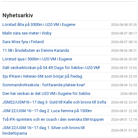
Nyhetsarkiv
Lörstad åtta på 3000m i U20 VM i Eugene
2026-08-08 05:35
Malin nära sex meter i Visby
2026-08-07 08:17
Sara Wiss fyra i Finland
2026-08-07 08:10
11.58 i årsdebuten av Dennis Karanda
2026-08-06 08:21
Lörstad sjua i 5000m i U20 VM i Eugene
2026-08-06 05:00
Sätt väckarklockan på 04.45! Dags för Sebbe i U20 VM!
2026-08-05 10:05
Sju IFKare i Veteran-SM som börjar på fredag
2026-08-04 22:59
Sommaridrottsskola - fortfarande platser kvar!
2026-08-04 16:33
Den här veckan är det U20 VM i Eugene för Sebbe
2026-08-03
JSM22/USM16–17 dag 3: Guld till Kalle och brons till Sofia
2026-08-02 23:47
JSM 22/USM 16–17 dag 2: Luca femma på 1500m
2026-08-01 22:58
Två IFK-sprinters och en coach i den svenska EM-truppen
2026-08-01 12:18
JSM 22/USM 16–17 dag 1: Silver och brons till
2026-08-01 01:00
hinderlöparna