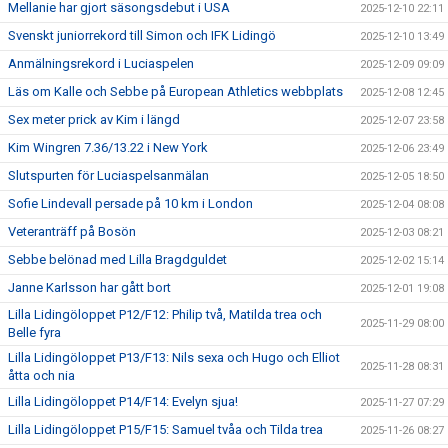
Mellanie har gjort säsongsdebut i USA
2025-12-10 22:11
Svenskt juniorrekord till Simon och IFK Lidingö
2025-12-10 13:49
Anmälningsrekord i Luciaspelen
2025-12-09 09:09
Läs om Kalle och Sebbe på European Athletics webbplats
2025-12-08 12:45
Sex meter prick av Kim i längd
2025-12-07 23:58
Kim Wingren 7.36/13.22 i New York
2025-12-06 23:49
Slutspurten för Luciaspelsanmälan
2025-12-05 18:50
Sofie Lindevall persade på 10 km i London
2025-12-04 08:08
Veteranträff på Bosön
2025-12-03 08:21
Sebbe belönad med Lilla Bragdguldet
2025-12-02 15:14
Janne Karlsson har gått bort
2025-12-01 19:08
Lilla Lidingöloppet P12/F12: Philip två, Matilda trea och
2025-11-29 08:00
Belle fyra
Lilla Lidingöloppet P13/F13: Nils sexa och Hugo och Elliot
2025-11-28 08:31
åtta och nia
Lilla Lidingöloppet P14/F14: Evelyn sjua!
2025-11-27 07:29
Lilla Lidingöloppet P15/F15: Samuel tvåa och Tilda trea
2025-11-26 08:27