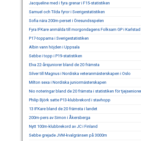
Jacqueline med i fyra grenar i F15-statistiken
Samuel och Tilda fyror i Sverigestatistiken
Sofia nära 200m-perset i Öresundsspelen
Fyra IFKare anmälda till morgondagens Folksam GP i Karlstad
P17-topparna i Sverigestatistiken
Albin vann höjden i Uppsala
Sebbe i topp i P19-statistiken
Elva 22-årsjuniorer bland de 20 främsta
Silver till Magnus i Nordiska veteranmästerskapen i Oslo
Milton sexa i Nordiska juniormästerskapen
Nio noteringar bland de 20 främsta i statistiken för tjejseniore
Philip Björk satte P13-klubbrekord i stavhopp
13 IFKare bland de 20 främsta i landet
200m-pers av Simon i Åkersberga
Nytt 100m-klubbrekord av JC i Finland
Sebbe grejade JVM-kvalgränsen på 3000m