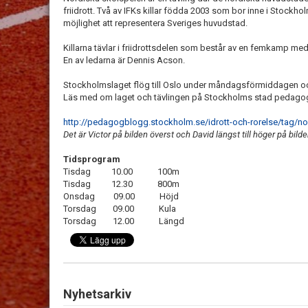
friidrott. Två av IFKs killar födda 2003 som bor inne i Stockh
möjlighet att representera Sveriges huvudstad.
Killarna tävlar i friidrottsdelen som består av en femkamp me
En av ledarna är Dennis Acson.
Stockholmslaget flög till Oslo under måndagsförmiddagen oc
Läs med om laget och tävlingen på Stockholms stad pedago
http://pedagogblogg.stockholm.se/idrott-och-rorelse/tag/no
Det är Victor på bilden överst och David längst till höger på bild
Tidsprogram
Tisdag 10.00 100m
Tisdag 12.30 800m
Onsdag 09.00 Höjd
Torsdag 09.00 Kula
Torsdag 12.00 Längd
Nyhetsarkiv