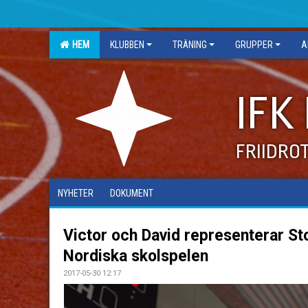
HEM
KLUBBEN
TRÄNING
GRUPPER
A
IFK
FRIIDRO
NYHETER
DOKUMENT
Victor och David representerar St
Nordiska skolspelen
2017-05-30 12:17