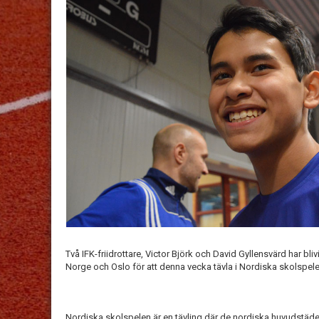
Två IFK-friidrottare, Victor Björk och David Gyllensvärd har bliv
Norge och Oslo för att denna vecka tävla i Nordiska skolspele
Nordiska skolspelen är en tävling där de nordiska huvudstäder