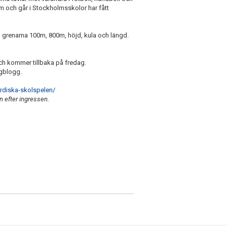
olm och går i Stockholmsskolor har fått
d grenarna 100m, 800m, höjd, kula och längd.
h kommer tillbaka på fredag.
gblogg.
rdiska-skolspelen/
en efter ingressen.