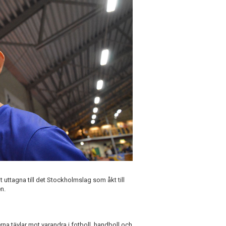
it uttagna till det Stockholmslag som åkt till
n.
na tävlar mot varandra i fotboll, handboll och