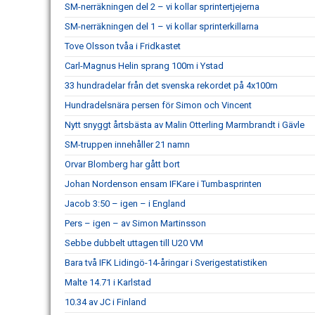
SM-nerräkningen del 2 – vi kollar sprintertjejerna
SM-nerräkningen del 1 – vi kollar sprinterkillarna
Tove Olsson tvåa i Fridkastet
Carl-Magnus Helin sprang 100m i Ystad
33 hundradelar från det svenska rekordet på 4x100m
Hundradelsnära persen för Simon och Vincent
Nytt snyggt årtsbästa av Malin Otterling Marmbrandt i Gävle
SM-truppen innehåller 21 namn
Orvar Blomberg har gått bort
Johan Nordenson ensam IFKare i Tumbasprinten
Jacob 3:50 – igen – i England
Pers – igen – av Simon Martinsson
Sebbe dubbelt uttagen till U20 VM
Bara två IFK Lidingö-14-åringar i Sverigestatistiken
Malte 14.71 i Karlstad
10.34 av JC i Finland