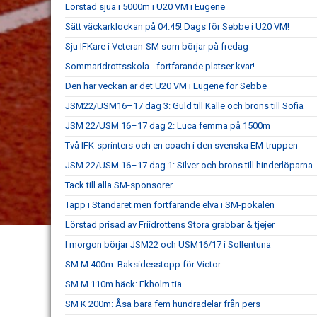
Lörstad sjua i 5000m i U20 VM i Eugene
Sätt väckarklockan på 04.45! Dags för Sebbe i U20 VM!
Sju IFKare i Veteran-SM som börjar på fredag
Sommaridrottsskola - fortfarande platser kvar!
Den här veckan är det U20 VM i Eugene för Sebbe
JSM22/USM16–17 dag 3: Guld till Kalle och brons till Sofia
JSM 22/USM 16–17 dag 2: Luca femma på 1500m
Två IFK-sprinters och en coach i den svenska EM-truppen
JSM 22/USM 16–17 dag 1: Silver och brons till hinderlöparna
Tack till alla SM-sponsorer
Tapp i Standaret men fortfarande elva i SM-pokalen
Lörstad prisad av Friidrottens Stora grabbar & tjejer
I morgon börjar JSM22 och USM16/17 i Sollentuna
SM M 400m: Baksidesstopp för Victor
SM M 110m häck: Ekholm tia
SM K 200m: Åsa bara fem hundradelar från pers