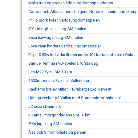
Malin trestegstrea i Världsungdomsspelsdagen
Cooper och Atlassi med i helgens Nordiska Juniorlandskamp
Philip Björk tvåa i Världsungdomsspelen
IFK Lidingö sjua i Lag-SM-finalen
Sexa halvvägs i Lag-SM-finalen
Love vann hinder i Världsungdomsspelen
Filip 10.53w individuellt och under 40 i korta stafetten i Oslo
Samuel femma i VU-spelens första dag
Leo M22-fyra i SM 10 km
1500m-pers av Evelina i Vallentuna
Rackarns bra av Milton i Turebergs Explosiva #1
Härliga veckor på Vallen med Sommaridrottsskolan!
JC sexa i Danmark
IFKarna i morgondagens SM 10 km
IFKs lag i Lag-SM-finalen
Åsa och Simon blåsta på persen