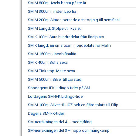
SM M 800m: Axels bästa på tre år
SM M 3000m hinder: Leo tia
SM M 200m: Simon persade och tog sig till semifinal
SM M Längd: Stolpe ut i kvalet
SM K 100m: Sara hundradelar från finalplats
SM K längd: En smärtsam niondeplats för Malin
SM M 1500m: Jacob finaltia
SM K 400m: Sofia sexa
SM M Tiokamp: Malte sexa
SM M 5000m: Silver till Lörstad
Söndagens IFK Lidingö-tider på SM
Lördagens SM-IFK Lidingö-tider
SM M 100m: Silver till JCZ och en fjärdeplats till Filip
Dagens SM-IFK-tider
SM-nerräkningen del 4 – medel/lång
SM-nerräkningen del 3 – hopp och mångkamp