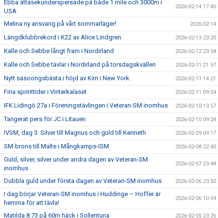
Ebba åttasekunderspersade på både 1 mile och 3000m i
2026-02-14 17:40
USA
Melina ny ansvarig på vårt sommarläger!
2026-02-14
Längdklubbrekord i K22 av Alice Lindgren
2026-02-13 23:20
Kalle och Sebbe långt fram i Nordirland
2026-02-12 23:58
Kalle och Sebbe tävlar i Nordirland på torsdagskvällen
2026-02-11 21:57
Nytt säsoongsbästa i höjd av Kim i New York.
2026-02-11 14:21
Fina sprinttider i Vinterkalaset
2026-02-11 09:54
IFK Lidingö 27a i Föreningstävlingen i Veteran-SM inomhus
2026-02-10 13:57
Tangerat pers för JC i Litauen
2026-02-10 09:24
IVSM, dag 3: Silver till Magnus och guld till Kenneth
2026-02-09 09:17
SM-brons till Malte i Mångkamps-ISM
2026-02-08 22:40
Guld, silver, silver under andra dagen av Veteran-SM
2026-02-07 23:48
inomhus
Dubbla guld under första dagen av Veteran-SM inomhus
2026-02-06 23:50
I dag börjar Veteran-SM inomhus i Huddinge – Hoffer är
2026-02-06 10:54
hemma för att tävla!
Matilda 8.73 på 60m häck i Sollentuna
2026-02-05 23:26