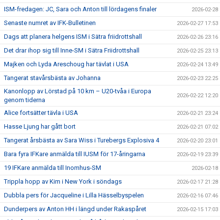
ISM-fredagen: JC, Sara och Anton till lördagens finaler
2026-02-28
Senaste numret av IFK-Bulletinen
2026-02-27 17:53
Dags att planera helgens ISM i Sätra friidrottshall
2026-02-26 23:16
Det drar ihop sig till Inne-SM i Sätra Friidrottshall
2026-02-25 23:13
Majken och Lyda Areschoug har tävlat i USA
2026-02-24 13:49
Tangerat stavårsbästa av Johanna
2026-02-23 22:25
Kanonlopp av Lörstad på 10 km – U20-tvåa i Europa
2026-02-22 12:20
genom tiderna
Alice fortsätter tävla i USA
2026-02-21 23:24
Hasse Ljung har gått bort
2026-02-21 07:02
Tangerat årsbästa av Sara Wiss i Turebergs Explosiva 4
2026-02-20 23:01
Bara fyra IFKare anmälda till IUSM för 17-åringarna
2026-02-19 23:39
19 IFKare anmälda till Inomhus-SM
2026-02-18
Trippla hopp av Kim i New York i söndags
2026-02-17 21:28
Dubbla pers för Jacqueline i Lilla Hässelbyspelen
2026-02-16 07:46
Dunderpers av Anton HH i längd under Rakaspåret
2026-02-15 17:03