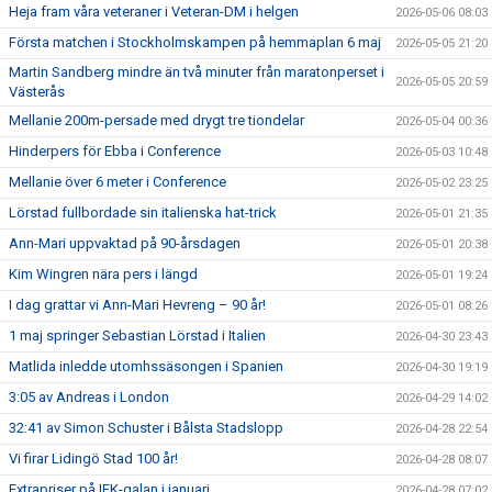
Heja fram våra veteraner i Veteran-DM i helgen
2026-05-06 08:03
Första matchen i Stockholmskampen på hemmaplan 6 maj
2026-05-05 21:20
Martin Sandberg mindre än två minuter från maratonperset i
2026-05-05 20:59
Västerås
Mellanie 200m-persade med drygt tre tiondelar
2026-05-04 00:36
Hinderpers för Ebba i Conference
2026-05-03 10:48
Mellanie över 6 meter i Conference
2026-05-02 23:25
Lörstad fullbordade sin italienska hat-trick
2026-05-01 21:35
Ann-Mari uppvaktad på 90-årsdagen
2026-05-01 20:38
Kim Wingren nära pers i längd
2026-05-01 19:24
I dag grattar vi Ann-Mari Hevreng – 90 år!
2026-05-01 08:26
1 maj springer Sebastian Lörstad i Italien
2026-04-30 23:43
Matlida inledde utomhssäsongen i Spanien
2026-04-30 19:19
3:05 av Andreas i London
2026-04-29 14:02
32:41 av Simon Schuster i Bålsta Stadslopp
2026-04-28 22:54
Vi firar Lidingö Stad 100 år!
2026-04-28 08:07
Extrapriser på IFK-galan i januari
2026-04-28 07:02