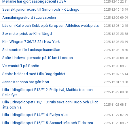
Mellanie har gjort säsongsdebut i USA
2025-12-10 22:11
Svenskt juniorrekord till Simon och IFK Lidingö
2025-12-10 13:49
Anmälningsrekord i Luciaspelen
2025-12-09 09:09
Läs om Kalle och Sebbe på European Athletics webbplats
2025-12-08 12:45
Sex meter prick av Kim i längd
2025-12-07 23:58
Kim Wingren 7.36/13.22 i New York
2025-12-06 23:49
Slutspurten för Luciaspelsanmälan
2025-12-05 18:50
Sofie Lindevall persade på 10 km i London
2025-12-04 08:08
Veteranträff på Bosön
2025-12-03 08:21
Sebbe belönad med Lilla Bragdguldet
2025-12-02 15:14
Janne Karlsson har gått bort
2025-12-01 19:08
Lilla Lidingöloppet P12/F12: Philip två, Matilda trea och
2025-11-29 08:00
Belle fyra
Lilla Lidingöloppet P13/F13: Nils sexa och Hugo och Elliot
2025-11-28 08:31
åtta och nia
Lilla Lidingöloppet P14/F14: Evelyn sjua!
2025-11-27 07:29
Lilla Lidingöloppet P15/F15: Samuel tvåa och Tilda trea
2025-11-26 08:27