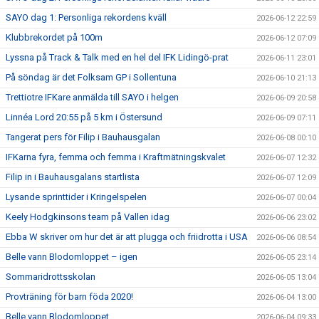
SAYO dag 1: Personliga rekordens kväll
2026-06-12 22:59
Klubbrekordet på 100m
2026-06-12 07:09
Lyssna på Track & Talk med en hel del IFK Lidingö-prat
2026-06-11 23:01
På söndag är det Folksam GP i Sollentuna
2026-06-10 21:13
Trettiotre IFKare anmälda till SAYO i helgen
2026-06-09 20:58
Linnéa Lord 20:55 på 5 km i Östersund
2026-06-09 07:11
Tangerat pers för Filip i Bauhausgalan
2026-06-08 00:10
IFKarna fyra, femma och femma i Kraftmätningskvalet
2026-06-07 12:32
Filip in i Bauhausgalans startlista
2026-06-07 12:09
Lysande sprinttider i Kringelspelen
2026-06-07 00:04
Keely Hodgkinsons team på Vallen idag
2026-06-06 23:02
Ebba W skriver om hur det är att plugga och friidrotta i USA
2026-06-06 08:54
Belle vann Blodomloppet – igen
2026-06-05 23:14
Sommaridrottsskolan
2026-06-05 13:04
Provträning för barn föda 2020!
2026-06-04 13:00
Belle vann Blodomloppet
2026-06-04 09:33