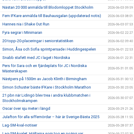
Nästan 20 000 anmälda till Blodomloppet Stockholm
2026-06-03 09:59
Fem IFKare anmälda till Bauhausgalan (uppdaterad notis)
2026-06-03 08:01
Hannes nia i Shake Out Run
2026-06-03 07:53
Fyra segrar i Minimaran
2026-06-02 22:27
20 topp-20-placeringar i seniorstatistiken
2026-06-02 09:40
Simon, Åsa och Sofia sprintpersade i Huddingespelen
2026-06-01 22:53
Snabb stafett med JC i laget i Nordiska
2026-06-01 22:31
Pers för Sara och en fjärdeplats för JC i Nordiska
2026-05-31 01:05
Mästerskapen
Nästpers på 1500m av Jacob Klinth i Birmingham
2026-05-31 00:12
Simon Schuster bäste IFKare i Stockholm Marathon
2026-05-30 23:05
21 pbn när Lidingö blev trea i andra klubbmatchen i
2026-05-30 07:07
Stockholmskampen
Oscar över sju meter i längd
2026-05-29 21:26
Julafton för alla siffernördar – här är Sverige-Bästa 2025
2026-05-28 11:55
Lag-SM-kval-notiser
2026-05-28 07:37
Lag-SM-kvalet: Hjältarna som tog en poäng var
2026-05-27 07:35