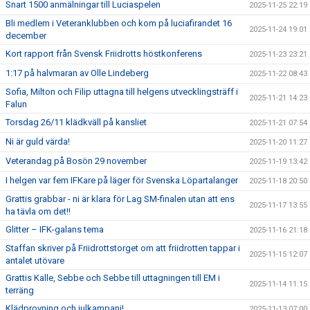
Snart 1500 anmälningar till Luciaspelen
2025-11-25 22:19
Bli medlem i Veteranklubben och kom på luciafirandet 16
2025-11-24 19:01
december
Kort rapport från Svensk Friidrotts höstkonferens
2025-11-23 23:21
1:17 på halvmaran av Olle Lindeberg
2025-11-22 08:43
Sofia, Milton och Filip uttagna till helgens utvecklingsträff i
2025-11-21 14:23
Falun
Torsdag 26/11 klädkväll på kansliet
2025-11-21 07:54
Ni är guld värda!
2025-11-20 11:27
Veterandag på Bosön 29 november
2025-11-19 13:42
I helgen var fem IFKare på läger för Svenska Löpartalanger
2025-11-18 20:50
Grattis grabbar - ni är klara för Lag SM-finalen utan att ens
2025-11-17 13:55
ha tävla om det!!
Glitter – IFK-galans tema
2025-11-16 21:18
Staffan skriver på Friidrottstorget om att friidrotten tappar i
2025-11-15 12:07
antalet utövare
Grattis Kalle, Sebbe och Sebbe till uttagningen till EM i
2025-11-14 11:15
terräng
Klädprovning och julkampanj!
2025-11-13 07:00