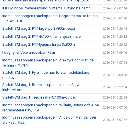
14.34 i Matildas andra spanska 100m-häcklopp 2026
2026-05-20 22:46
IFK Lidingös Power-ranking: Vinterns 10 tyngsta namn
2026-05-19 07:44
Inomhussäsongen i backspegeln: Ungdomarna tar för sig
2026-05-18 07:20
– P14 till F16
Stafett-SM dag 2: P17-laget på 3x800m sexa
2026-05-17 20:48
Stafett-SM dag 2: P17 4x100-killarna sjua i finalen
2026-05-17 20:32
Stafett-SM dag 2: F17-tjejerna tia på 3x800m
2026-05-17 20:22
I dag fyller Veteranklubben 75 år
2026-05-17 09:46
Inomhussäsongen i backspegeln: Alex fyra och Matilda
2026-05-17 07:04
femma i P17/F1
Stafett-SM dag 1: Fyra i tidernas första medeldistans-
2026-05-17 00:38
medley
Stafett-SM dag 1: Brons till sprinttjejerna på nytt
2026-05-16 22:54
klubbrekord
Stafett-SM dag 1: Tredje raka 4x100m-guldet
2026-05-16 22:34
Inomhussäsongen i backspegeln: William, Jonas och Alba
2026-05-16 07:00
representerar P19/F19
Inomhussäsongen i backspegeln: Alice och Matilda lyser
2026-05-15 07:57
starkast i K22