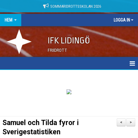
SOMMARIDROTTSSKOLAN 2026
HEM
LOGGA IN
IFK LIDINGÖ
FRIIDROTT
NYHETER
DOKUMENT
Samuel och Tilda fyror i
<
>
Sverigestatistiken