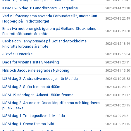
2026-03-15 20:47
IUSM15-16 dag 1: Längdbrons till Jacqueline
2026-03-14 23:18
Vad vill föreningarna använda Förbundet till?, undrar Curt
2026-03-13 22:49
Högberg på Friidrottstorget
En av två motioner gick igenom på Gotland-Stockholms
2026-03-12 20:38
Friidrottsförbunds årsmöte
Sebbe och Fanny prisade på Gotland-Stockholms
2026-03-12 18:49
Friidrottsförbunds årsmöte
JC tvåa i Österrike
2026-03-12 15:04
Dags för vinterns sista SM-tävling
2026-03-11 23:11
Nils och Jacqueline segrade i Nyköping
2026-03-11 13:20
IJSM dag 2: Andra silvermedaljen för Matilda
2026-03-10 23:33
IJSM dag 2: Sofia femma på 400m
2026-03-10 23:27
IJSM-19-söndagen: Atlassi 1500m-femma
2026-03-10 23:17
IJSM dag 2: Anton och Oscar längdfemma och längdsexa
2026-03-10 23:15
plus kulsexa
IJSM dag 1: Trestegssilver till Matilda
2026-03-09 23:31
IJSM dag 1: Oscar femma i vikt
2026-03-09 23:15