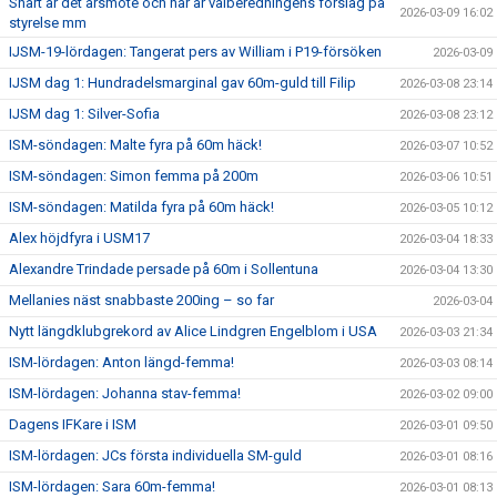
Snart är det årsmöte och här är valberedningens förslag på
2026-03-09 16:02
styrelse mm
IJSM-19-lördagen: Tangerat pers av William i P19-försöken
2026-03-09
IJSM dag 1: Hundradelsmarginal gav 60m-guld till Filip
2026-03-08 23:14
IJSM dag 1: Silver-Sofia
2026-03-08 23:12
ISM-söndagen: Malte fyra på 60m häck!
2026-03-07 10:52
ISM-söndagen: Simon femma på 200m
2026-03-06 10:51
ISM-söndagen: Matilda fyra på 60m häck!
2026-03-05 10:12
Alex höjdfyra i USM17
2026-03-04 18:33
Alexandre Trindade persade på 60m i Sollentuna
2026-03-04 13:30
Mellanies näst snabbaste 200ing – so far
2026-03-04
Nytt längdklubgrekord av Alice Lindgren Engelblom i USA
2026-03-03 21:34
ISM-lördagen: Anton längd-femma!
2026-03-03 08:14
ISM-lördagen: Johanna stav-femma!
2026-03-02 09:00
Dagens IFKare i ISM
2026-03-01 09:50
ISM-lördagen: JCs första individuella SM-guld
2026-03-01 08:16
ISM-lördagen: Sara 60m-femma!
2026-03-01 08:13