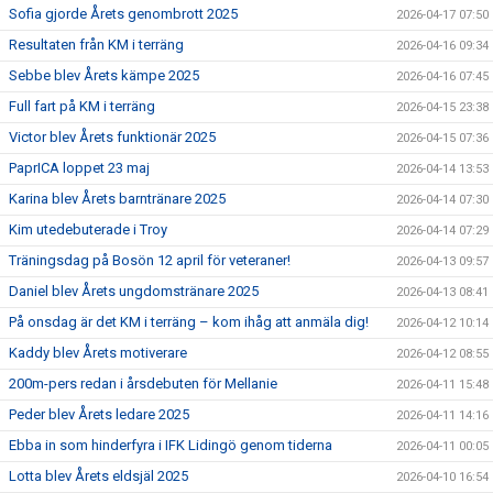
Sofia gjorde Årets genombrott 2025
2026-04-17 07:50
Resultaten från KM i terräng
2026-04-16 09:34
Sebbe blev Årets kämpe 2025
2026-04-16 07:45
Full fart på KM i terräng
2026-04-15 23:38
Victor blev Årets funktionär 2025
2026-04-15 07:36
PaprICA loppet 23 maj
2026-04-14 13:53
Karina blev Årets barntränare 2025
2026-04-14 07:30
Kim utedebuterade i Troy
2026-04-14 07:29
Träningsdag på Bosön 12 april för veteraner!
2026-04-13 09:57
Daniel blev Årets ungdomstränare 2025
2026-04-13 08:41
På onsdag är det KM i terräng – kom ihåg att anmäla dig!
2026-04-12 10:14
Kaddy blev Årets motiverare
2026-04-12 08:55
200m-pers redan i årsdebuten för Mellanie
2026-04-11 15:48
Peder blev Årets ledare 2025
2026-04-11 14:16
Ebba in som hinderfyra i IFK Lidingö genom tiderna
2026-04-11 00:05
Lotta blev Årets eldsjäl 2025
2026-04-10 16:54