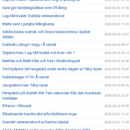
Sara gör landslagsdebut som 39-åring
2026-05-26 17:00
Lag-SM-kvalet: Dubbla veteranrekord
2026-05-26 14:34
Malte vann Ljungby Mångkamp
2026-05-25 17:35
Sebbe bästa svensk och Grace bästa kvinna i Spåret
2026-05-25 14:57
5000m
Dubbelt Lidingö i topp i Å-varvet
2026-05-25 08:07
Tjejerna trea i Lag-SM-kvalet och kvar i div 1
2026-05-24 23:14
Matilda och Belle tvåa och trea i Stadionloppet
2026-05-24 22:38
Tre höjdpers (ett tangerat) under andra dagen av Täby Open
2026-05-23 18:30
Dubbelseger i F19 i Å-varvet
2026-05-23 15:34
Jacqueline trea i Täby Open
2026-05-23 09:25
Perspektiv på Stafett-SM: Fem sekunder från den hundrade
2026-05-22 23:31
medaljen
IFKarna i Vårruset
2026-05-22 09:39
Elitsatsande Sandra ska lyfta klubbens unga
2026-05-21 11:47
Svenskt veteranrekord av Karina Liljedal
2026-05-21 11:33