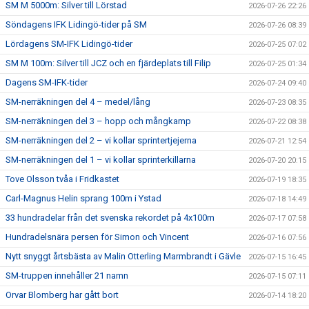
SM M 5000m: Silver till Lörstad
2026-07-26 22:26
Söndagens IFK Lidingö-tider på SM
2026-07-26 08:39
Lördagens SM-IFK Lidingö-tider
2026-07-25 07:02
SM M 100m: Silver till JCZ och en fjärdeplats till Filip
2026-07-25 01:34
Dagens SM-IFK-tider
2026-07-24 09:40
SM-nerräkningen del 4 – medel/lång
2026-07-23 08:35
SM-nerräkningen del 3 – hopp och mångkamp
2026-07-22 08:38
SM-nerräkningen del 2 – vi kollar sprintertjejerna
2026-07-21 12:54
SM-nerräkningen del 1 – vi kollar sprinterkillarna
2026-07-20 20:15
Tove Olsson tvåa i Fridkastet
2026-07-19 18:35
Carl-Magnus Helin sprang 100m i Ystad
2026-07-18 14:49
33 hundradelar från det svenska rekordet på 4x100m
2026-07-17 07:58
Hundradelsnära persen för Simon och Vincent
2026-07-16 07:56
Nytt snyggt årtsbästa av Malin Otterling Marmbrandt i Gävle
2026-07-15 16:45
SM-truppen innehåller 21 namn
2026-07-15 07:11
Orvar Blomberg har gått bort
2026-07-14 18:20