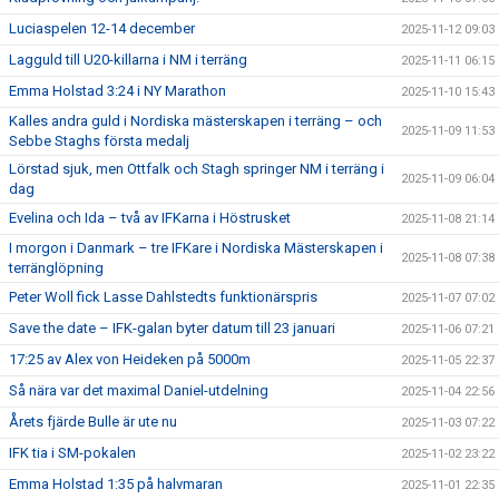
Luciaspelen 12-14 december
2025-11-12 09:03
Lagguld till U20-killarna i NM i terräng
2025-11-11 06:15
Emma Holstad 3:24 i NY Marathon
2025-11-10 15:43
Kalles andra guld i Nordiska mästerskapen i terräng – och
2025-11-09 11:53
Sebbe Staghs första medalj
Lörstad sjuk, men Ottfalk och Stagh springer NM i terräng i
2025-11-09 06:04
dag
Evelina och Ida – två av IFKarna i Höstrusket
2025-11-08 21:14
I morgon i Danmark – tre IFKare i Nordiska Mästerskapen i
2025-11-08 07:38
terränglöpning
Peter Woll fick Lasse Dahlstedts funktionärspris
2025-11-07 07:02
Save the date – IFK-galan byter datum till 23 januari
2025-11-06 07:21
17:25 av Alex von Heideken på 5000m
2025-11-05 22:37
Så nära var det maximal Daniel-utdelning
2025-11-04 22:56
Årets fjärde Bulle är ute nu
2025-11-03 07:22
IFK tia i SM-pokalen
2025-11-02 23:22
Emma Holstad 1:35 på halvmaran
2025-11-01 22:35