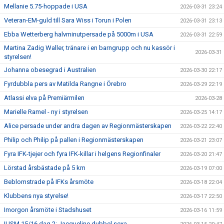
Mellanie 5.75-hoppade i USA
2026-03-31 23:24
Veteran-EM-guld till Sara Wiss i Torun i Polen
2026-03-31 23:13
Ebba Wetterberg halvminutpersade på 5000m i USA
2026-03-31 22:59
Martina Zadig Waller, tränare i en barngrupp och nu kassör i
2026-03-31
styrelsen!
Johanna obesegrad i Australien
2026-03-30 22:17
Fyrdubbla pers av Matilda Rangne i Örebro
2026-03-29 22:19
Atlassi elva på Premiärmilen
2026-03-28
Marielle Ramel - ny i styrelsen
2026-03-25 14:17
Alice persade under andra dagen av Regionmästerskapen
2026-03-22 22:40
Philip och Philip på pallen i Regionmästerskapen
2026-03-21 23:07
Fyra IFK-tjejer och fyra IFK-killar i helgens Regionfinaler
2026-03-20 21:47
Lörstad årsbästade på 5 km
2026-03-19 07:00
Beblomstrade på IFKs årsmöte
2026-03-18 22:04
Klubbens nya styrelse!
2026-03-17 22:50
Imorgon årsmöte i Stadshuset
2026-03-16 11:59
IUSM 15/16 dag 2: Jacqueline dubbel sexa