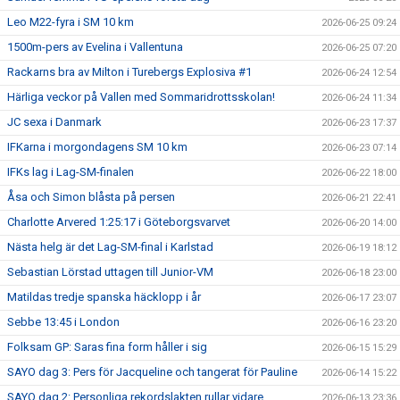
Leo M22-fyra i SM 10 km
2026-06-25 09:24
1500m-pers av Evelina i Vallentuna
2026-06-25 07:20
Rackarns bra av Milton i Turebergs Explosiva #1
2026-06-24 12:54
Härliga veckor på Vallen med Sommaridrottsskolan!
2026-06-24 11:34
JC sexa i Danmark
2026-06-23 17:37
IFKarna i morgondagens SM 10 km
2026-06-23 07:14
IFKs lag i Lag-SM-finalen
2026-06-22 18:00
Åsa och Simon blåsta på persen
2026-06-21 22:41
Charlotte Arvered 1:25:17 i Göteborgsvarvet
2026-06-20 14:00
Nästa helg är det Lag-SM-final i Karlstad
2026-06-19 18:12
Sebastian Lörstad uttagen till Junior-VM
2026-06-18 23:00
Matildas tredje spanska häcklopp i år
2026-06-17 23:07
Sebbe 13:45 i London
2026-06-16 23:20
Folksam GP: Saras fina form håller i sig
2026-06-15 15:29
SAYO dag 3: Pers för Jacqueline och tangerat för Pauline
2026-06-14 15:22
SAYO dag 2: Personliga rekordslakten rullar vidare
2026-06-13 23:36