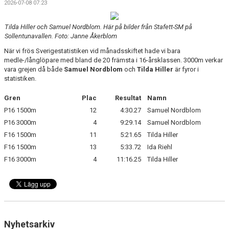
2026-07-08 07:23
Tilda Hiller och Samuel Nordblom. Här på bilder från Stafett-SM på
Sollentunavallen. Foto: Janne Åkerblom
När vi frös Sverigestatistiken vid månadsskiftet hade vi bara
medle-/långlöpare med bland de 20 främsta i 16-årsklassen. 3000m verkar
vara grejen då både
Samuel Nordblom
och
Tilda Hiller
är fyror i
statistiken.
Gren
Plac
Resultat
Namn
P16 1500m
12
4:30.27
Samuel Nordblom
P16 3000m
4
9:29.14
Samuel Nordblom
F16 1500m
11
5:21.65
Tilda Hiller
F16 1500m
13
5:33.72
Ida Riehl
F16 3000m
4
11:16.25
Tilda Hiller
Nyhetsarkiv