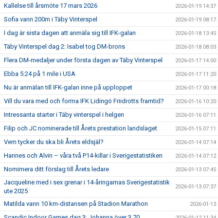
Kallelse till årsmöte 17 mars 2026
2026-01-19 14:37
Sofia vann 200m i Täby Vinterspel
2026-01-19 08:17
I dag är sista dagen att anmäla sig till IFK-galan
2026-01-18 13:45
Täby Vinterspel dag 2: Isabel tog DM-brons
2026-01-18 08:03
Flera DM-medaljer under första dagen av Täby Vinterspel
2026-01-17 14:00
Ebba 5:24 på 1 mile i USA
2026-01-17 11:20
Nu är anmälan till IFK-galan inne på upploppet
2026-01-17 00:18
Vill du vara med och forma IFK Lidingö Friidrotts framtid?
2026-01-16 10:20
Intressanta starter i Täby vinterspel i helgen
2026-01-16 07:11
Filip och JC nominerade till Årets prestation landslaget
2026-01-15 07:11
Vem tycker du ska bli Årets eldsjäl?
2026-01-14 07:14
Hannes och Alvin – våra två P14-killar i Sverigestatistiken
2026-01-14 07:12
Nomimera ditt förslag till Årets ledare
2026-01-13 07:45
Jacqueline med i sex grenar i 14-åringarnas Sverigestatistik
2026-01-13 07:37
ute 2025
Matilda vann 10 km-distansen på Stadion Marathon
2026-01-13
Scandic Indoor Games dag 3: Johanna över 3.70
2026-01-12 11:34