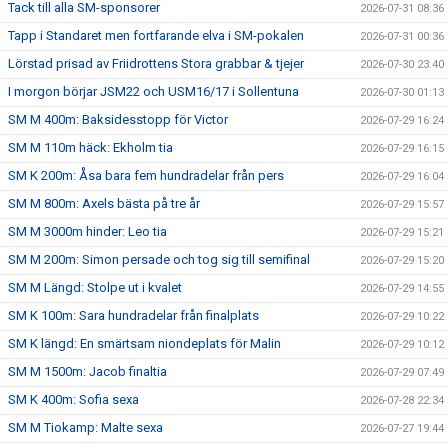
Tack till alla SM-sponsorer
2026-07-31 08:36
Tapp i Standaret men fortfarande elva i SM-pokalen
2026-07-31 00:36
Lörstad prisad av Friidrottens Stora grabbar & tjejer
2026-07-30 23:40
I morgon börjar JSM22 och USM16/17 i Sollentuna
2026-07-30 01:13
SM M 400m: Baksidesstopp för Victor
2026-07-29 16:24
SM M 110m häck: Ekholm tia
2026-07-29 16:15
SM K 200m: Åsa bara fem hundradelar från pers
2026-07-29 16:04
SM M 800m: Axels bästa på tre år
2026-07-29 15:57
SM M 3000m hinder: Leo tia
2026-07-29 15:21
SM M 200m: Simon persade och tog sig till semifinal
2026-07-29 15:20
SM M Längd: Stolpe ut i kvalet
2026-07-29 14:55
SM K 100m: Sara hundradelar från finalplats
2026-07-29 10:22
SM K längd: En smärtsam niondeplats för Malin
2026-07-29 10:12
SM M 1500m: Jacob finaltia
2026-07-29 07:49
SM K 400m: Sofia sexa
2026-07-28 22:34
SM M Tiokamp: Malte sexa
2026-07-27 19:44