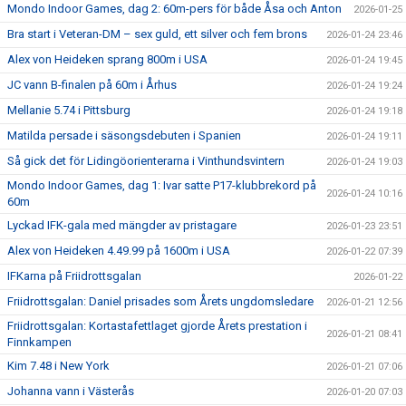
Mondo Indoor Games, dag 2: 60m-pers för både Åsa och Anton
2026-01-25
Bra start i Veteran-DM – sex guld, ett silver och fem brons
2026-01-24 23:46
Alex von Heideken sprang 800m i USA
2026-01-24 19:45
JC vann B-finalen på 60m i Århus
2026-01-24 19:24
Mellanie 5.74 i Pittsburg
2026-01-24 19:18
Matilda persade i säsongsdebuten i Spanien
2026-01-24 19:11
Så gick det för Lidingöorienterarna i Vinthundsvintern
2026-01-24 19:03
Mondo Indoor Games, dag 1: Ivar satte P17-klubbrekord på
2026-01-24 10:16
60m
Lyckad IFK-gala med mängder av pristagare
2026-01-23 23:51
Alex von Heideken 4.49.99 på 1600m i USA
2026-01-22 07:39
IFKarna på Friidrottsgalan
2026-01-22
Friidrottsgalan: Daniel prisades som Årets ungdomsledare
2026-01-21 12:56
Friidrottsgalan: Kortastafettlaget gjorde Årets prestation i
2026-01-21 08:41
Finnkampen
Kim 7.48 i New York
2026-01-21 07:06
Johanna vann i Västerås
2026-01-20 07:03