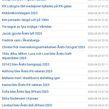
IFK Lidingös SM-medaljörer hyllades på IFK-galan
2026-04-27 07:52
Klubbrekordslagare 2025
2026-04-26 07:42
Kim persade i längd och på 100m
2026-04-25 21:05
Tre segrar av fyra möjliga i Vårmilen
2026-04-25 15:37
Jacob gjorde Årets lyft 2025
2026-04-25 07:36
Fredrick vann i Åkersberga
2026-04-24 22:59
Christer fick överraskningsutmärkelsen Årets fotograf 2025
2026-04-24 07:31
Tilda, Alba, Milton, Luca och Love blev Årets Craft-
2026-04-23 07:15
stipendiater 2025
2014:2 blev Årets barngrupp 2025
2026-04-22 07:11
Anthony blev Årets IFK-veteran 2025
2026-04-21 07:07
Mellanie med i Washburns stafettlag igen
2026-04-20 22:06
Karina blev Årets IFK-veteran 2025
2026-04-20 07:01
Sofia blev Årets (tjej-)IFKare 2025
2026-04-19 07:59
Ebba hindervann i Kansas
2026-04-18 23:29
Lörstad blev Årets (kill-)IFKare 2025
2026-04-18 07:55