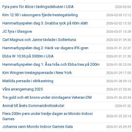
Fyra pers för Alice i tävlingsdebuten i USA
2026-02-04
Kim 12.93 i säsongens fjärde trestegstävling
2026-02-03 12:12
Hammarbyspelen dag 3: Snabba ryck på 60m slätt
2026-02-02 15:33
JC fyra i Glasgow
2026-02-01 13:28
Carl Magnus och Janne tävlade i Sollentuna
2026-02-01 09:30
Hammarbyspelen dag 2: Häck var dagens IFK-gren
2026-01-31 22:37
Ebba W 10:36 på 3000m i USA
2026-01-31 21:30
Hammarbyspelen dag 1: Åsa tvåa och Ebba trea på 200m
2026-01-30 23:54
Kim Wingren trestegspersade i New York
2026-01-29 17:00
Matilda persade i viktkastning
2026-01-28 09:12
Våra arrangemang 2025
2026-01-27 20:35
Tre guld och ett brons under söndagens Veteran-DM
2026-01-26 20:34
Anmäl till årets Sommaridrottsskola!
2026-01-26
Flera 200m-pers under tredje dagen av Mondo Indoor
2026-01-25 23:14
Games
Johanna vann Mondo Indoor Games Gala
2026-01-25 09:39