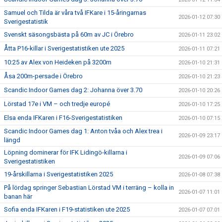
Samuel och Tilda är våra två IFKare i 15-åringarnas
2026-01-12 07:30
Sverigestatistik
Svenskt säsongsbästa på 60m av JC i Örebro
2026-01-11 23:02
Åtta P16-killar i Sverigestatistiken ute 2025
2026-01-11 07:21
10:25 av Alex von Heideken på 3200m
2026-01-10 21:31
Åsa 200m-persade i Örebro
2026-01-10 21:23
Scandic Indoor Games dag 2: Johanna över 3.70
2026-01-10 20:26
Lörstad 17e i VM – och tredje europé
2026-01-10 17:25
Elsa enda IFKaren i F16-Sverigestatistiken
2026-01-10 07:15
Scandic Indoor Games dag 1: Anton tvåa och Alex trea i
2026-01-09 23:17
längd
Löpning dominerar för IFK Lidingö-killarna i
2026-01-09 07:06
Sverigestatistiken
19-årskillarna i Sverigestatistiken 2025
2026-01-08 07:38
På lördag springer Sebastian Lörstad VM i terräng – kolla in
2026-01-07 11:01
banan här
Sofia enda IFKaren i F19-statistiken ute 2025
2026-01-07 07:01