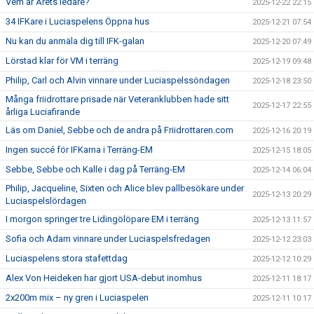
Vem är Årets ledare?
2025-12-22 22:15
34 IFKare i Luciaspelens Öppna hus
2025-12-21 07:54
Nu kan du anmäla dig till IFK-galan
2025-12-20 07:49
Lörstad klar för VM i terräng
2025-12-19 09:48
Philip, Carl och Alvin vinnare under Luciaspelssöndagen
2025-12-18 23:50
Många friidrottare prisade när Veteranklubben hade sitt
2025-12-17 22:55
årliga Luciafirande
Läs om Daniel, Sebbe och de andra på Friidrottaren.com
2025-12-16 20:19
Ingen succé för IFKarna i Terräng-EM
2025-12-15 18:05
Sebbe, Sebbe och Kalle i dag på Terräng-EM
2025-12-14 06:04
Philip, Jacqueline, Sixten och Alice blev pallbesökare under
2025-12-13 20:29
Luciaspelslördagen
I morgon springer tre Lidingölöpare EM i terräng
2025-12-13 11:57
Sofia och Adam vinnare under Luciaspelsfredagen
2025-12-12 23:03
Luciaspelens stora stafettdag
2025-12-12 10:29
Alex Von Heideken har gjort USA-debut inomhus
2025-12-11 18:17
2x200m mix – ny gren i Luciaspelen
2025-12-11 10:17