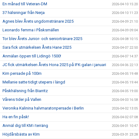
En månad till Veteran-DM
2026-04-10 15:20
37 hälsningar från Nerja
2026-04-10 11:23
Agnes blev Årets ungdomstränare 2025
2026-04-09 21:10
Leonardo femma i Påsksmällen
2026-04-09 09:04
Tor blev Årets Junior- och seniortränare 2025
2026-04-08 10:15
Sara fick utmärkelsen Årets Hane 2025
2026-04-07 22:50
Anmälan öppen till Lidingö 1500!
2026-04-07 14:37
JC fick utmärkelsen Årets Hona 2025 på IFK-galan i januari
2026-04-06 22:13
Kim persade på 100m
2026-04-05 19:48
Mellanie satte tidigt utepers i längd
2026-04-05 19:44
Påskhälsning från Biarritz
2026-04-05 19:00
Vårens tider på Vallen
2026-04-03 16:58
Veronika Kalinina halvmaratonpersade i Berlin
2026-04-02 13:05
Ha en fin påsk!
2026-04-02 07:08
Anmäl dig till KM i terräng
2026-04-01 10:47
Höjdårsbästa av KIm
2026-03-31 23:28