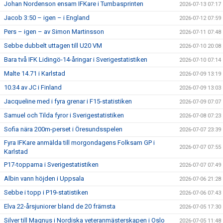
Johan Nordenson ensam IFKare i Tumbasprinten
2026-07-13 07:17
Jacob 3:50 – igen – i England
2026-07-12 07:59
Pers – igen – av Simon Martinsson
2026-07-11 07:48
Sebbe dubbelt uttagen till U20 VM
2026-07-10 20:08
Bara två IFK Lidingö-14-åringar i Sverigestatistiken
2026-07-10 07:14
Malte 14.71 i Karlstad
2026-07-09 13:19
10.34 av JC i Finland
2026-07-09 13:03
Jacqueline med i fyra grenar i F15-statistiken
2026-07-09 07:07
Samuel och Tilda fyror i Sverigestatistiken
2026-07-08 07:23
Sofia nära 200m-perset i Öresundsspelen
2026-07-07 23:39
Fyra IFKare anmälda till morgondagens Folksam GP i
2026-07-07 07:55
Karlstad
P17-topparna i Sverigestatistiken
2026-07-07 07:49
Albin vann höjden i Uppsala
2026-07-06 21:28
Sebbe i topp i P19-statistiken
2026-07-06 07:43
Elva 22-årsjuniorer bland de 20 främsta
2026-07-05 17:30
Silver till Magnus i Nordiska veteranmästerskapen i Oslo
2026-07-05 11:48