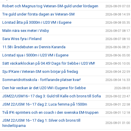
Robert och Magnus tog Veteran-SM-guld under lördagen
2026-08-09 07:03
Tre guld under första dagen av Veteran-SM
2026-08-08 14:59
Lörstad åtta på 3000m i U20 VM i Eugene
2026-08-08 05:35
Malin nära sex meter i Visby
2026-08-07 08:17
Sara Wiss fyra i Finland
2026-08-07 08:10
11.58 i årsdebuten av Dennis Karanda
2026-08-06 08:21
Lörstad sjua i 5000m i U20 VM i Eugene
2026-08-06 05:00
Sätt väckarklockan på 04.45! Dags för Sebbe i U20 VM!
2026-08-05 10:05
Sju IFKare i Veteran-SM som börjar på fredag
2026-08-04 22:59
Sommaridrottsskola - fortfarande platser kvar!
2026-08-04 16:33
Den här veckan är det U20 VM i Eugene för Sebbe
2026-08-03
JSM22/USM16–17 dag 3: Guld till Kalle och brons till Sofia
2026-08-02 23:47
JSM 22/USM 16–17 dag 2: Luca femma på 1500m
2026-08-01 22:58
Två IFK-sprinters och en coach i den svenska EM-truppen
2026-08-01 12:18
JSM 22/USM 16–17 dag 1: Silver och brons till
2026-08-01 01:00
hinderlöparna