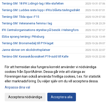
Terräng-SM: 18 IFK Lidingö-lag i Mix-stafetten
2025-10-31 07:06
Terräng-SM: Luddes sista lopp i IFKs blåvita tävlingsdräkt
2025-10-30 07:01
Terräng-SM: Tilda sjua i F15
2025-10-29 07:00
Terräng-SM: Veteranerna femma i lag
2025-10-28 23:29
IFK Centralorganisations styrelse på besök i Helsingfors
2025-10-27 07:57
Ebba sprang terräng i Pittsburg
2025-10-26 13:49
Terräng-SM: Bronsmedalj till P19-laget
2025-10-26 09:07
Janne skriver om skolidrottsplatser
2025-10-25 22:07
Terräng-SM: Kassaskåpssäkert P19-guld till Kalle
2025-10-25 22:00
Terräng-SM: Silver till Nina i K55
2025-10-24 09:24
För att hemsidan ska fungera korrekt använder vi nödvändiga
Terräng-SM: Veteran-silver till Kenneth Gysing
2025-10-23 08:03
cookies från SportAdmin. Dessa går inte att stänga av.
Vilka fantastiska funktionärer vi har!
Föreningen kan också använda frivilliga cookies, t.ex. för statistik
2025-10-22 21:19
eller marknadsföring. Du väljer själv om du vill acceptera dessa.
Terräng-SM: Dubbelt i lagtävlingen i P17
2025-10-22 12:42
Anpassa dina val
Stark trio juniorlöpare från IFK i Nordiska mästerskapen i
2025-10-22 08:33
terräng
Acceptera nödvändiga
Acceptera alla
Terräng-SM: Samuels första USM-guld
2025-10-21 07:48