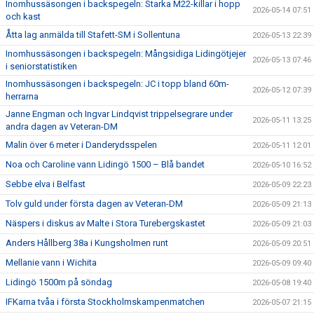
Inomhussäsongen i backspegeln: Starka M22-killar i hopp
2026-05-14 07:51
och kast
Åtta lag anmälda till Stafett-SM i Sollentuna
2026-05-13 22:39
Inomhussäsongen i backspegeln: Mångsidiga Lidingötjejer
2026-05-13 07:46
i seniorstatistiken
Inomhussäsongen i backspegeln: JC i topp bland 60m-
2026-05-12 07:39
herrarna
Janne Engman och Ingvar Lindqvist trippelsegrare under
2026-05-11 13:25
andra dagen av Veteran-DM
Malin över 6 meter i Danderydsspelen
2026-05-11 12:01
Noa och Caroline vann Lidingö 1500 – Blå bandet
2026-05-10 16:52
Sebbe elva i Belfast
2026-05-09 22:23
Tolv guld under första dagen av Veteran-DM
2026-05-09 21:13
Näspers i diskus av Malte i Stora Turebergskastet
2026-05-09 21:03
Anders Hållberg 38a i Kungsholmen runt
2026-05-09 20:51
Mellanie vann i Wichita
2026-05-09 09:40
Lidingö 1500m på söndag
2026-05-08 19:40
IFKarna tvåa i första Stockholmskampenmatchen
2026-05-07 21:15