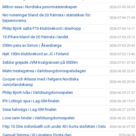
Milton sexa i Nordiska juniormästerskapen
2026-07-05 09:37
Nio noteringar bland de 20 främsta i statistiken för
2026-07-04 21:44
tjejseniorerna
Philip Björk satte P13-klubbrekord i stavhopp
2026-07-04 16:11
13 IFKare bland de 20 främsta i landet
2026-07-03 23:12
200m-pers av Simon i Åkersberga
2026-07-03 20:44
Nytt 100m-klubbrekord av JC i Finland
2026-07-02 13:46
Sebbe grejade JVM-kvalgränsen på 3000m
2026-07-01 07:43
Malin trestegstrea i Världsungdomsspelsdagen
2026-06-30 22:07
Cooper och Atlassi med i helgens Nordiska
2026-06-30 20:50
Juniorlandskamp
Philip Björk tvåa i Världsungdomsspelen
2026-06-29 21:37
IFK Lidingö sjua i Lag-SM-finalen
2026-06-28 19:07
Sexa halvvägs i Lag-SM-finalen
2026-06-27 23:09
Love vann hinder i Världsungdomsspelen
2026-06-26 23:53
Filip 10.53w individuellt och under 40 i korta stafetten i Oslo
2026-06-26 07:05
Samuel femma i VU-spelens första dag
2026-06-26