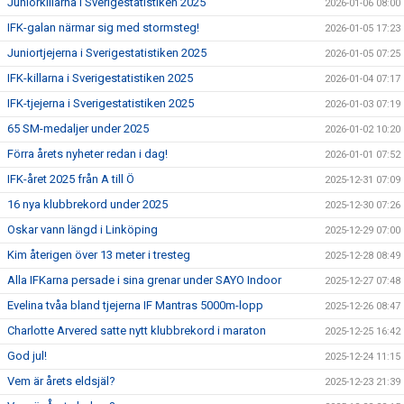
Juniorkillarna i Sverigestatistiken 2025
2026-01-06 08:00
IFK-galan närmar sig med stormsteg!
2026-01-05 17:23
Juniortjejerna i Sverigestatistiken 2025
2026-01-05 07:25
IFK-killarna i Sverigestatistiken 2025
2026-01-04 07:17
IFK-tjejerna i Sverigestatistiken 2025
2026-01-03 07:19
65 SM-medaljer under 2025
2026-01-02 10:20
Förra årets nyheter redan i dag!
2026-01-01 07:52
IFK-året 2025 från A till Ö
2025-12-31 07:09
16 nya klubbrekord under 2025
2025-12-30 07:26
Oskar vann längd i Linköping
2025-12-29 07:00
Kim återigen över 13 meter i tresteg
2025-12-28 08:49
Alla IFKarna persade i sina grenar under SAYO Indoor
2025-12-27 07:48
Evelina tvåa bland tjejerna IF Mantras 5000m-lopp
2025-12-26 08:47
Charlotte Arvered satte nytt klubbrekord i maraton
2025-12-25 16:42
God jul!
2025-12-24 11:15
Vem är årets eldsjäl?
2025-12-23 21:39