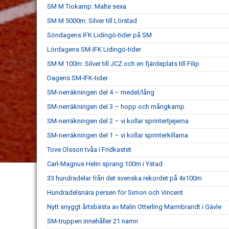
SM M Tiokamp: Malte sexa
SM M 5000m: Silver till Lörstad
Söndagens IFK Lidingö-tider på SM
Lördagens SM-IFK Lidingö-tider
SM M 100m: Silver till JCZ och en fjärdeplats till Filip
Dagens SM-IFK-tider
SM-nerräkningen del 4 – medel/lång
SM-nerräkningen del 3 – hopp och mångkamp
SM-nerräkningen del 2 – vi kollar sprintertjejerna
SM-nerräkningen del 1 – vi kollar sprinterkillarna
Tove Olsson tvåa i Fridkastet
Carl-Magnus Helin sprang 100m i Ystad
33 hundradelar från det svenska rekordet på 4x100m
Hundradelsnära persen för Simon och Vincent
Nytt snyggt årtsbästa av Malin Otterling Marmbrandt i Gävle
SM-truppen innehåller 21 namn