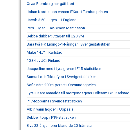
Orvar Blomberg har gått bort
Johan Nordenson ensam IFKare i Tumbasprinten
Jacob 3:50 – igen – i England
Pers – igen – av Simon Martinsson
Sebbe dubbelt uttagen till U20 VM
Bara två IFK Lidingö-14-åringar i Sverigestatistiken
Malte 14.71 i Karlstad
10.34 av JC i Finland
Jacqueline med i fyra grenar i F15-statistiken
Samuel och Tilda fyror i Sverigestatistiken
Sofia nära 200m-perset i Öresundsspelen
Fyra IFKare anmälda till morgondagens Folksam GP i Karlstad
P17-topparna i Sverigestatistiken
Albin vann höjden i Uppsala
Sebbe i topp i P19-statistiken
Elva 22-årsjuniorer bland de 20 främsta