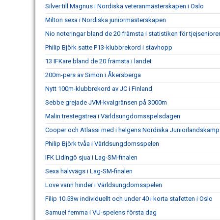
Silver till Magnus i Nordiska veteranmästerskapen i Oslo
Milton sexa i Nordiska juniormästerskapen
Nio noteringar bland de 20 främsta i statistiken för tjejseniore
Philip Björk satte P13-klubbrekord i stavhopp
13 IFKare bland de 20 främsta i landet
200m-pers av Simon i Åkersberga
Nytt 100m-klubbrekord av JC i Finland
Sebbe grejade JVM-kvalgränsen på 3000m
Malin trestegstrea i Världsungdomsspelsdagen
Cooper och Atlassi med i helgens Nordiska Juniorlandskamp
Philip Björk tvåa i Världsungdomsspelen
IFK Lidingö sjua i Lag-SM-finalen
Sexa halvvägs i Lag-SM-finalen
Love vann hinder i Världsungdomsspelen
Filip 10.53w individuellt och under 40 i korta stafetten i Oslo
Samuel femma i VU-spelens första dag